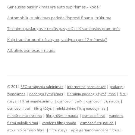
Geriausias pasirinkimas yra auto supirkimas – kodėl?
Automobilių supirkimas padeda išspręsti finansų trūkumą
Tekinimo paslaugos ir realūs pavyzdžiai iš sunkiosios pramonės
Kaip transformuoti užsakymų valdymą per 12 mėnesių?
Atbulinis osmosas ir nauda
© 2014
SEO straipsniu talpinimas
|
internetine parduotuve
|
padangų
žymėjimas
|
padangų žymėjimas
|
žieminių padangų žymėjimas
|
filtrų
rūšys
|
filtrai nugeležinimui
|
osmoso filtrai> |
osmoso filtrų nauda
|
osmoso filtrai
|
filtrų rūšys
|
minkštinimo filtrų naudojimas
|
minkštinimo sistema
|
filtrų rūšys ir nauda
|
osmoso filtrai
|
vandens
filtrai nukalkinimui
|
vandens filtrų nauda
|
osmoso filtrų nauda
|
atbulinio osmoso filtrai
|
filtrų rūšys
|
apie geriamo vandens filtrus
|