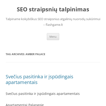
Skip
to
SEO straipsnių talpinimas
content
Talpiname kokybiškus SEO straipsnius atgalinių nuorodų sukūrimui
– flashgame.lt
Menu
TAG ARCHIVES:
AMBER PALACE
Svečius pasitinka ir įspūdingais
apartamentais
Svečius pasitinka ir įspūdingais apartamentais
Apartamentai Palangoje