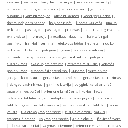
keleiviai
|
kas veža
|
taisyklės ir pareigos
|
ieškote kas parvežtų
|
berlynas, hamburgas, hanoveris
|
kelionės vasarą
|
geriau nei
autobusu
|
kam pirmenybė
|
atkreipti dėmesį
|
kodėl populiarios
|
į
dortmundą ar mincheną
|
kaip pasiruošti
|
žinome kas veža
|
nuo ko
priklauso
|
paslaugos
|
paslaugos
|
procesas
|
mitai ir paneigimai
|
ką
prarandate
|
informacija
|
aktualiausi klausimai
|
kaip teisingai
pasirinkti
|
įrankiai ir terminai
|
efektyvus būdas
|
epitetai
|
nuo ko
priklauso
|
kriterijai
|
patogiau
|
geriau
|
planuojate kelionę
|
renkantis tiekėją
|
populiari paslauga
|
mikriukais
|
patogus
susisiekimas
|
skaičiuojate atstumą
|
renkatės mikriukus
|
kokybės
pasirinkimas
|
ekonomiški sprendimai
|
kuriame
|
verta rinktis
|
įtakoja
|
kaip sukurti
|
geriausias sprendimas
|
geriausias pasirinkimas
|
dangos pasirinkimas
|
gaminio istorija
|
palyginkime už ar prieš
|
pagalbininkas buičiai
|
priemonė kamščiams
|
kokias rinktis
|
indaploviu tabletes pigiau
|
indaploviu tabletes pigiau
|
indaploviu
tabletes pigiau
|
ne toks kaip visi
|
vamzdziu valiklis
|
tabletes
|
vonios
valiklis
|
tualeto valymo priemonė
|
stiklų ir veidrodžių valiklis
|
tvoroms iš betono
|
valymo priemonės
|
arko blokeliai
|
išskirtinė tvora
|
idomus straipsniai
|
valymas priemone
|
priemonė valymui
|
rulonais