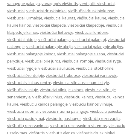
vanagupe palanga
,
vanagupės viešbutis
,
ventspilis viesbuciai
,
viesbuciai
,
viesbuciai druskininkai
,
viešbučiai druskininkuose
,
viesbuciai jurmaloje
,
viesbuciai kaunas
,
viešbučiai kaune
,
viesbuciai
kaune kainos
,
viesbuciai klaipeda
,
viešbučiai klaipėdoje
,
viesbuciai
klaipedoje kainos
,
viešbučiai lietuvoje
,
viesbuciai londone
,
viešbučiai nidoje
,
viešbučiai palanga
,
viesbuciai palangoj
,
viesbuciai
palangoje
,
viesbuciai palangoje akcija
,
viesbuciai palangoje akcijos
,
viesbuciai palangoje kainos
,
viesbuciai palangoje su spa
,
viesbuciai
paryziuje
,
viesbuciai prie juros
,
viesbuciai romoje
,
viesbuciai ryga
,
viesbuciai rygoje
,
viešbučiai šiauliuose
,
viesbuciai stokholme
,
viešbučiai šventojoje
,
viesbuciai trakuose
,
viesbuciai varsuvoje
,
viesbuciai vilniaus centre
,
viesbuciai vilniaus senamiestyje
,
viešbučiai vilniuje
,
viesbuciai vilniuje kainos
,
viesbuciai vilniuje
senamiestyje
,
viešbučiai vilnius
,
viesbuciu kainos
,
viesbuciu kainos
kaune
,
viesbuciu kainos palangoje
,
viesbuciu kainos vilniuje
,
viesbuciu nuoma
,
viesbuciu nuoma palangoje
,
viesbuciu paieska
,
viesbuciu pasiulymai
,
viesbuciu paslaugos
,
viešbučių rezervacija
,
viešbučių rezervavimas
,
viesbuciu rezervavimo sistemos
,
viesbuciu
uzsakymas
,
viešbutis
,
viesbutis alanga
,
viešbutis druskininkai
,