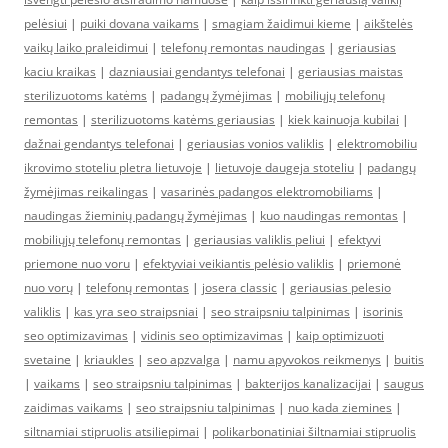
pelėsiui
|
puiki dovana vaikams
|
smagiam žaidimui kieme
|
aikštelės
vaikų laiko praleidimui
|
telefonų remontas naudingas
|
geriausias
kaciu kraikas
|
dazniausiai gendantys telefonai
|
geriausias maistas
sterilizuotoms katėms
|
padangų žymėjimas
|
mobiliųjų telefonų
remontas
|
sterilizuotoms katėms geriausias
|
kiek kainuoja kubilai
|
dažnai gendantys telefonai
|
geriausias vonios valiklis
|
elektromobiliu
ikrovimo stoteliu pletra lietuvoje
|
lietuvoje daugeja stoteliu
|
padangų
žymėjimas reikalingas
|
vasarinės padangos elektromobiliams
|
naudingas žieminių padangų žymėjimas
|
kuo naudingas remontas
|
mobiliųjų telefonų remontas
|
geriausias valiklis peliui
|
efektyvi
priemone nuo voru
|
efektyviai veikiantis pelėsio valiklis
|
priemonė
nuo vorų
|
telefonų remontas
|
josera classic
|
geriausias pelesio
valiklis
|
kas yra seo straipsniai
|
seo straipsniu talpinimas
|
isorinis
seo optimizavimas
|
vidinis seo optimizavimas
|
kaip optimizuoti
svetaine
|
kriaukles
|
seo apzvalga
|
namu apyvokos reikmenys
|
buitis
|
vaikams
|
seo straipsniu talpinimas
|
bakterijos kanalizacijai
|
saugus
zaidimas vaikams
|
seo straipsniu talpinimas
|
nuo kada ziemines
|
siltnamiai stipruolis atsiliepimai
|
polikarbonatiniai šiltnamiai stipruolis