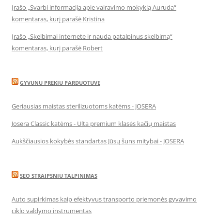
Įrašo „Svarbi informacija apie vairavimo mokyklą Auruda“
komentaras, kurį parašė Kristina
Įrašo „Skelbimai internete ir nauda patalpinus skelbimą“
komentaras, kurį parašė Robert
GYVUNU PREKIU PARDUOTUVE
Geriausias maistas sterilizuotoms katėms - JOSERA
Josera Classic katėms - Ulta premium klasės kačių maistas
Aukščiausios kokybės standartas Jūsų šuns mitybai - JOSERA
SEO STRAIPSNIU TALPINIMAS
Auto supirkimas kaip efektyvus transporto priemonės gyvavimo
ciklo valdymo instrumentas