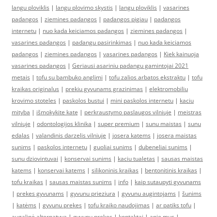
langu ploviklis
|
langu plovimo skystis
|
langu ploviklis
|
vasarines
padangos
|
ziemines padangos
|
padangos pigiau
|
padangos
internetu
|
nuo kada keiciamos padangos
|
ziemines padangos
|
vasarines padangos
|
padangu pasirinkimas
|
nuo kada keiciamos
padangos
|
ziemines padangos
|
vasarines padangos
|
Kiek kainuoja
vasarines padangos
|
Geriausi asariniu padangu gamintojai 2021
metais
|
tofu su bambuko anglimi
|
tofu zalios arbatos ekstraktu
|
tofu
kraikas originalus
|
prekiu gyvunams grazinimas
|
elektromobiliu
krovimo stoteles
|
paskolos bustui
|
mini paskolos internetu
|
kaciu
mityba
|
išmokykite katę
|
perkraustymo paslaugos vilniuje
|
meistras
vilniuje
|
odontologijos klinika
|
super premium
|
sunu maistas
|
sunu
edalas
|
valandinis darzelis vilniuje
|
josera katems
|
josera maistas
sunims
|
paskolos internetu
|
guoliai sunims
|
dubeneliai sunims
|
sunu dziovintuvai
|
konservai sunims
|
kaciu tualetas
|
sausas maistas
katems
|
konservai katems
|
silikoninis kraikas
|
bentonitinis kraikas
|
tofu kraikas
|
sausas maistas sunims
|
info
|
kaip sutaupyti gyvunams
|
prekes gyvunams
|
gyvunu prieziura
|
gyvunu augintojams
|
šunims
|
katėms
|
gyvunu prekes
|
tofu kraiko naudojimas
|
ar patiks tofu
|
augalinė alternatyva
|
gyvunu prekes
|
kontaktai
|
apie mus
|