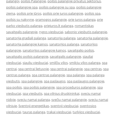
palangoj
,
poilsis Palangoje
,
poilsis palangoje privatus sektorius
,
poilsis palangoje spa
,
poilsis palangoje su spa
,
poilsis palangoje
ziema
,
poilsis prie jūros
,
poilsis prie juros palangoje
,
poilsis spa
,
poilsis su nakvyne
,
pramogos palangoje
,
prie juros palanga
,
prie
parko viesbutis palanga
,
priejuros.lt palanga
,
romantiskas
savaitgalis palangoje
,
rygos viesbuciai
,
sabonio viesbutis palangoje
,
sanatorija gradiali palanga
,
sanatorija palanga
,
sanatorija palangoje
,
sanatorija palangoje kainos
,
sanatorijos palanga
,
sanatorijos
palangoje
,
sanatorijos palangoje kainos
,
savaitgalio poilsis
,
savaitgalio poilsis palangoje
,
savaitgalis palangoje
,
siauliai
viesbuciai
,
siauliu viesbuciai
,
smilčių vilos
,
smilciu vilos palanga
,
spa
centrai
,
spa centrai lietuvoje
,
spa centrai palangoje
,
spa centras
,
spa
centras palanga
,
spa centras palangoje
,
spa palanga
,
spa palanga
viesbutis
,
spa palangoje
,
spa paslaugos
,
spa paslaugos palangoje
,
spa poilsis
,
spa poilsis palangoje
,
spa proceduros palangoje
,
spa
viesbuciai
,
spa viesbutis
,
spa vilnius druskininkai
,
sveciu namai
nidoje
,
sveciu namai palanga
,
svečių namai palangoje
,
sveciu namai
vilniuje
,
šventoji energetikas
,
sventoji viesbuciai
,
sventosios
viesbuciai
,
tauras palanga
,
trakai viesbuciai
,
turkijos viesbuciai
,