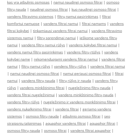
kas yra atbulinis osmosas
|
namui naudingi osmoso filtrai
|
osmoso
filtrų nauda
|
naudingi osmoso filtrai
|
kuo naudingi osmoso filtrai
|
vandens filtravimo sistemos
|
filtrų namui pasirinkimas
|
filtrai
komfortui namuose
|
vandens filtrai namui
|
filtrai namams
|
vandens
filtrai kokybei
|
tinkamiausi vandens filtrai namui
|
vandens filtravimo
sistemos namui
|
filtrų sprendimai namui
|
ieškome vandens filtrų
namui
|
vandens filtrų namui rūšys
|
vandens kokybei filtrai namui
|
vandens namui filtrų pasirinkimas
|
vandens filtrų rtūšys
|
vandens
kokybei name
|
rekomenduojami vandens filtrai namui
|
vandens filtrai
namui
|
filtrų namui rūšys
|
vandens filtrų rūšys
|
vandens filtrai namui
|
namui naudingi osmoso filtrai
|
namui geriausi osmoso filtrai
|
filtrai
namui
|
vandens filtrų nauda
|
filtrų rūšys ir nauda
|
vandens filtrų
rūšys
|
vandens minkštinimo filtrai
|
nugeležinimo filtrų nauda
|
vandens filtrai nugeležinimui
|
vandens minkštinimo filtrų nauda
|
vandens filtrų rūšys
|
nugeležinimo ir vandens monkštinimo filtrai
|
vandens nukalkinimo filtrai
|
vandens filtrai
|
geriamo vandens
sistemos
|
osmoso filtrų nauda
|
atbulinio osmoso filtrai
|
seo
straipsniu talpinimas
|
aquaphor vandens filtrai
|
aquaphor filtrai
|
osmoso filtrų nauda
|
osmoso filtrai
|
vandens filtrai aquaphor
|