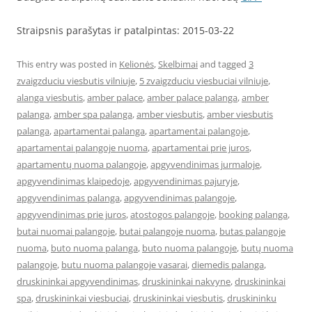
Straipsnis parašytas ir patalpintas: 2015-03-22
This entry was posted in
Kelionės
,
Skelbimai
and tagged
3
zvaigzduciu viesbutis vilniuje
,
5 zvaigzduciu viesbuciai vilniuje
,
alanga viesbutis
,
amber palace
,
amber palace palanga
,
amber
palanga
,
amber spa palanga
,
amber viesbutis
,
amber viesbutis
palanga
,
apartamentai palanga
,
apartamentai palangoje
,
apartamentai palangoje nuoma
,
apartamentai prie juros
,
apartamentų nuoma palangoje
,
apgyvendinimas jurmaloje
,
apgyvendinimas klaipedoje
,
apgyvendinimas pajuryje
,
apgyvendinimas palanga
,
apgyvendinimas palangoje
,
apgyvendinimas prie juros
,
atostogos palangoje
,
booking palanga
,
butai nuomai palangoje
,
butai palangoje nuoma
,
butas palangoje
nuoma
,
buto nuoma palanga
,
buto nuoma palangoje
,
butų nuoma
palangoje
,
butu nuoma palangoje vasarai
,
diemedis palanga
,
druskininkai apgyvendinimas
,
druskininkai nakvyne
,
druskininkai
spa
,
druskininkai viesbuciai
,
druskininkai viesbutis
,
druskininku