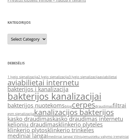
Privatus lopšelis Vilniuje – nauda ir tėvams
KATEGORIJOS
Kategorijos
DEBESĖLIS
1 lygio signalizacija
2 lygio signalizacija
3 lygio signalizacija
aviabilietai
aviabilietai internetu
bakterijos i kanalizacija
bakterijos kanalizacijai
cerpes
bakterijos nuotekoms
filtrai
blog
draudimas
kanalizacijos bakterijos
gsm signalizacija
kasko draudimas
kasko draudimas internetu
kelionių draudimas
klinkerio plyteles
klinkerio plytos
klinkerio trinkeles
mediniai langai
mediniai langai Vilniuje
nuoteku valymo irenginiai