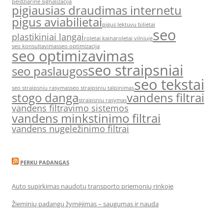
peidziarine signalizacija
pigiausias draudimas internetu
pigus aviabilietai
pigus lektuvu bilietai
seo
plastikiniai langai
roletai kaina
roletai vilniuje
seo konsultavimas
seo optimizacija
seo optimizavimas
seo straipsniai
seo paslaugos
seo tekstai
seo straipsniu rasymas
seo straipsniu talpinimas
stogo danga
vandens filtrai
straipsniu rasymas
vandens filtravimo sistemos
vandens minkstinimo filtrai
vandens nugeležinimo filtrai
PERKU PADANGAS
Auto supirkimas naudotų transporto priemonių rinkoje
Žieminių padangų žymėjimas – saugumas ir nauda