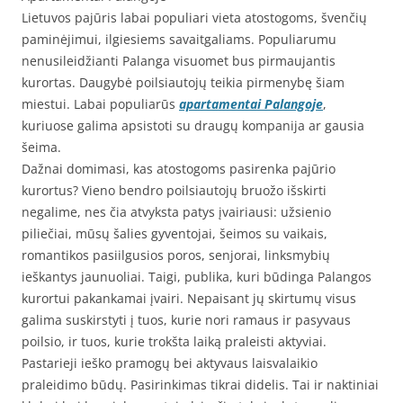
Lietuvos pajūris labai populiari vieta atostogoms, švenčių
paminėjimui, ilgiesiems savaitgaliams. Populiarumu
nenusileidžianti Palanga visuomet bus pirmaujantis
kurortas. Daugybė poilsiautojų teikia pirmenybę šiam
miestui. Labai populiarūs
apartamentai Palangoje
,
kuriuose galima apsistoti su draugų kompanija ar gausia
šeima.
Dažnai domimasi, kas atostogoms pasirenka pajūrio
kurortus? Vieno bendro poilsiautojų bruožo išskirti
negalime, nes čia atvyksta patys įvairiausi: užsienio
piliečiai, mūsų šalies gyventojai, šeimos su vaikais,
romantikos pasiilgusios poros, senjorai, linksmybių
ieškantys jaunuoliai. Taigi, publika, kuri būdinga Palangos
kurortui pakankamai įvairi. Nepaisant jų skirtumų visus
galima suskirstyti į tuos, kurie nori ramaus ir pasyvaus
poilsio, ir tuos, kurie trokšta laiką praleisti aktyviai.
Pastarieji ieško pramogų bei aktyvaus laisvalaikio
praleidimo būdų. Pasirinkimas tikrai didelis. Tai ir naktiniai