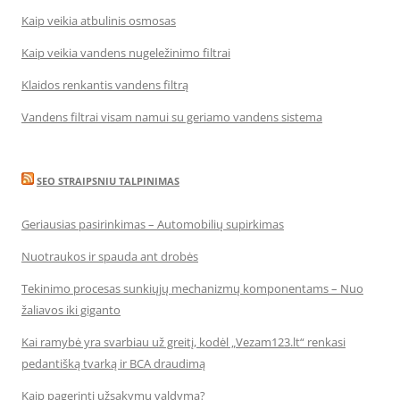
Kaip veikia atbulinis osmosas
Kaip veikia vandens nugeležinimo filtrai
Klaidos renkantis vandens filtrą
Vandens filtrai visam namui su geriamo vandens sistema
SEO STRAIPSNIU TALPINIMAS
Geriausias pasirinkimas – Automobilių supirkimas
Nuotraukos ir spauda ant drobės
Tekinimo procesas sunkiųjų mechanizmų komponentams – Nuo
žaliavos iki giganto
Kai ramybė yra svarbiau už greitį, kodėl „Vezam123.lt“ renkasi
pedantišką tvarką ir BCA draudimą
Kaip pagerinti užsakymų valdymą?