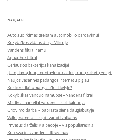
NAUJAUSI
Auto supirkimas greitam automobilio pardavimui
Kokybiškos vidaus durys Vilniuje
Vandens filtrai namui
Aquaphor filtrai
Geriausios bakterijos kanalizacijai
Įtempiamų lubų montavimo klaidos, kurių reikėtų vengti
Naujos vasarinės padangos internetu pigiau
Kokie netikėtumai gali iškilti kelyje?
Kokybiškas vanduo namuose – vandens filtrai
Mediniai nameliai vaikams – kiek kainuoja
Griovimo darbai – paprasta siena daugiabutyje
Vaikų nameliai – ką dovanoti vaikams
Privatus darželis Klaipėdoje – vis populiaresnis
Kuo svarbus vandens filtravimas