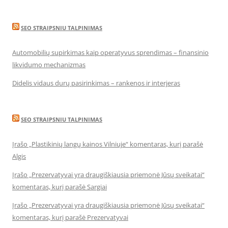
SEO STRAIPSNIU TALPINIMAS
Automobilių supirkimas kaip operatyvus sprendimas – finansinio
likvidumo mechanizmas
Didelis vidaus durų pasirinkimas – rankenos ir interjeras
SEO STRAIPSNIU TALPINIMAS
Įrašo „Plastikinių langų kainos Vilniuje“ komentaras, kurį parašė
Algis
Įrašo „Prezervatyvai yra draugiškiausia priemonė Jūsų sveikatai“
komentaras, kurį parašė Sargiai
Įrašo „Prezervatyvai yra draugiškiausia priemonė Jūsų sveikatai“
komentaras, kurį parašė Prezervatyvai