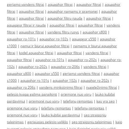
geriamo vandens filtrai
|
aquaphor filtrai
|
aquaphor filtrai
|
aquaphor
filtrai
|
aquaphor filtrai
|
aquaphor namams ir pramonei
|
aquaphor
filtrai
|
aquaphor filtrai
|
aquaphor filtrų nauda
|
aquaphor filtrai
|
aquapgor filtrai ir nauda
|
aquaphor filtrai
|
aquaphor filtrai
|
vandens
filtrai
|
aquaphor filtrai
|
vandens filtru rusys
|
aquaphor s800
|
aquaphor ro-101s
|
aquaphor ro-102s
|
aquapgor s550
|
aquaphor
s1000
|
namui ir biurui aquaphor filtrai
|
namams ir biurui aquaphor
filtrai
|
kodel aquaphor filtrai
|
aquaphor filtrai
|
vandens filtrai
|
aquaphor filtrai
|
aquaphor ro-101s
|
aquaphor ro-202s
|
aquaphor ro-
102s
|
aquaphor ro-202s
|
aquaphor ro-206s
|
vandens filtrai
|
aquaphor s800
|
aquaphor s550
|
geriamo vandens filtrai
|
aquaphor
s1000
|
aquaphor ro 101s
|
aquaphor 102s
|
aquaphor ro 202s
|
aquaphor ro 206s
|
vandens minkstinimo filtrai
|
nugeležinimo filtrai
|
pelesio kvapa galima panaikinti
|
priemone nuo voru
|
lauko kubilai
pardavimui
|
priemonė nuo vorų
|
telefonų remontas
|
kas yra seo
|
priemone nuo voru
|
telefonų remontas
|
telefonų remontas
|
priemonė nuo vorų
|
lauko kubilai pardavimui
|
seo straipsniu
talpinimas
|
geriausias pelėsio valiklis
|
seo straipsniu talpinimas
|
kaip
isvengti pelesio atsiradimo namuose
|
kaip išsirinkti geriausią valiklį