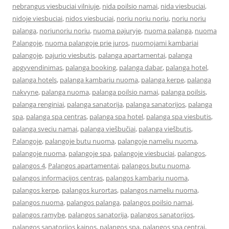
nebrangus viesbuciai vilniuje
,
nida poilsio namai
,
nida viesbuciai
,
nidoje viesbuciai
,
nidos viesbuciai
,
noriu noriu noriu
,
noriu noriu
palanga
,
noriunoriu noriu
,
nuoma pajuryje
,
nuoma palanga
,
nuoma
Palangoje
,
nuoma palangoje prie juros
,
nuomojami kambariai
palangoje
,
pajurio viesbutis
,
palanga apartamentai
,
palanga
apgyvendinimas
,
palanga booking
,
palanga dabar
,
palanga hotel
,
palanga hotels
,
palanga kambariu nuoma
,
palanga kerpe
,
palanga
nakvyne
,
palanga nuoma
,
palanga poilsio namai
,
palanga poilsis
,
palanga renginiai
,
palanga sanatorija
,
palanga sanatorijos
,
palanga
spa
,
palanga spa centras
,
palanga spa hotel
,
palanga spa viesbutis
,
palanga sveciu namai
,
palanga viešbučiai
,
palanga viešbutis
,
Palangoje
,
palangoje butu nuoma
,
palangoje nameliu nuoma
,
palangoje nuoma
,
palangoje spa
,
palangoje viesbuciai
,
palangos
,
palangos 4
,
Palangos apartamentai
,
palangos butu nuoma
,
palangos informacijos centras
,
palangos kambariu nuoma
,
palangos kerpe
,
palangos kurortas
,
palangos nameliu nuoma
,
palangos nuoma
,
palangos palanga
,
palangos poilsio namai
,
palangos ramybe
,
palangos sanatorija
,
palangos sanatorijos
,
palangos sanatorijos kainos
,
palangos spa
,
palangos spa centrai
,