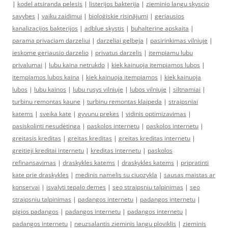
|
kodel atsiranda pelesis
|
listerijos bakterija
|
zieminio langu skyscio
savybes
|
vaiku zaidimui
|
bioloģiskie risinājumi
|
geriausios
kanalizacijos bakterijos
|
adblue skystis
|
buhalterine apskaita
|
parama privaciam darzeliui
|
darzeliai gelbeja
|
pasirinkimas vilniuje
|
ieskome geriausio darzelio
|
privatus darzelis
|
itempiamu lubu
privalumai
|
lubu kaina netrukdo
|
kiek kainuoja itempiamos lubos
|
itempiamos lubos kaina
|
kiek kainuoja itempiamos
|
kiek kainuoja
lubos
|
lubu kainos
|
lubu rusys vilniuje
|
lubos vilniuje
|
siltnamiai
|
turbinu remontas kaune
|
turbinu remontas klaipeda
|
straipsniai
katems
|
sveika kate
|
gyvunu prekes
|
vidinis optimizavimas
|
pasiskolinti nesudėtinga
|
paskolos internetu
|
paskolos internetu
|
greitasis kreditas
|
greitas kreditas
|
greitas kreditas internetu
|
greitieji kreditai internetu
|
kreditas internetu
|
paskolos
refinansavimas
|
draskykles katems
|
draskykles katems
|
pripratinti
kate prie draskykles
|
medinis namelis su ciuozykla
|
sausas maistas ar
konservai
|
isvalyti tepalo demes
|
seo straipsniu talpinimas
|
seo
straipsniu talpinimas
|
padangos internetu
|
padangos internetu
|
pigios padangos
|
padangos internetu
|
padangos internetu
|
padangos internetu
|
neuzsalantis zieminis langu ploviklis
|
zieminis