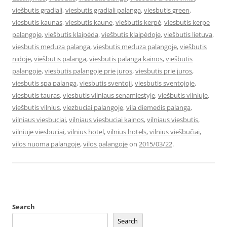
viešbutis gradiali
,
viesbutis gradiali palanga
,
viesbutis green
,
viesbutis kaunas
,
viesbutis kaune
,
viešbutis kerpė
,
viesbutis kerpe
palangoje
,
viešbutis klaipėda
,
viešbutis klaipėdoje
,
viešbutis lietuva
,
viesbutis meduza palanga
,
viesbutis meduza palangoje
,
viešbutis
nidoje
,
viešbutis palanga
,
viesbutis palanga kainos
,
viešbutis
palangoje
,
viesbutis palangoje prie juros
,
viesbutis prie juros
,
viesbutis spa palanga
,
viesbutis sventoji
,
viesbutis sventojoje
,
viesbutis tauras
,
viesbutis vilniaus senamiestyje
,
viešbutis vilniuje
,
viešbutis vilnius
,
viezbuciai palangoje
,
vila diemedis palanga
,
vilniaus viesbuciai
,
vilniaus viesbuciai kainos
,
vilniaus viesbutis
,
vilniuje viesbuciai
,
vilnius hotel
,
vilnius hotels
,
vilnius viešbučiai
,
vilos nuoma palangoje
,
vilos palangoje
on
2015/03/22
.
Search
Search