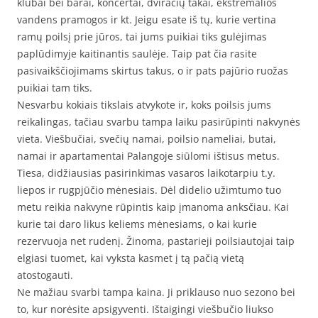
klubai bei barai, koncertai, dviračių takai, ekstremalios
vandens pramogos ir kt. Jeigu esate iš tų, kurie vertina
ramų poilsį prie jūros, tai jums puikiai tiks gulėjimas
paplūdimyje kaitinantis saulėje. Taip pat čia rasite
pasivaikščiojimams skirtus takus, o ir pats pajūrio ruožas
puikiai tam tiks.
Nesvarbu kokiais tikslais atvykote ir, koks poilsis jums
reikalingas, tačiau svarbu tampa laiku pasirūpinti nakvynės
vieta. Viešbučiai, svečių namai, poilsio nameliai, butai,
namai ir apartamentai Palangoje siūlomi ištisus metus.
Tiesa, didžiausias pasirinkimas vasaros laikotarpiu t.y.
liepos ir rugpjūčio mėnesiais. Dėl didelio užimtumo tuo
metu reikia nakvyne rūpintis kaip įmanoma anksčiau. Kai
kurie tai daro likus keliems mėnesiams, o kai kurie
rezervuoja net rudenį. Žinoma, pastarieji poilsiautojai taip
elgiasi tuomet, kai vyksta kasmet į tą pačią vietą
atostogauti.
Ne mažiau svarbi tampa kaina. Ji priklauso nuo sezono bei
to, kur norėsite apsigyventi. Ištaigingi viešbučio liukso