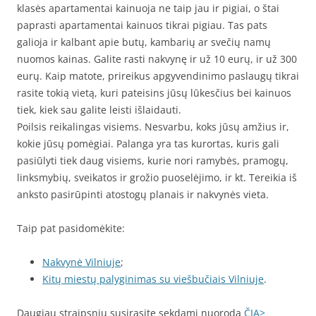
klasės apartamentai kainuoja ne taip jau ir pigiai, o štai
paprasti apartamentai kainuos tikrai pigiau. Tas pats
galioja ir kalbant apie butų, kambarių ar svečių namų
nuomos kainas. Galite rasti nakvynę ir už 10 eurų, ir už 300
eurų. Kaip matote, prireikus apgyvendinimo paslaugų tikrai
rasite tokią vietą, kuri pateisins jūsų lūkesčius bei kainuos
tiek, kiek sau galite leisti išlaidauti.
Poilsis reikalingas visiems. Nesvarbu, koks jūsų amžius ir,
kokie jūsų pomėgiai. Palanga yra tas kurortas, kuris gali
pasiūlyti tiek daug visiems, kurie nori ramybės, pramogų,
linksmybių, sveikatos ir grožio puoselėjimo, ir kt. Tereikia iš
anksto pasirūpinti atostogų planais ir nakvynės vieta.
Taip pat pasidomėkite:
Nakvynė Vilniuje
;
Kitų miestų palyginimas su viešbučiais Vilniuje
.
Daugiau straipsnių susirasite sekdami nuorodą
ČIA>