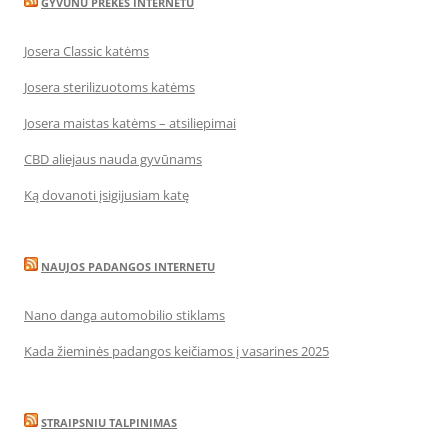
GYVUNU PREKES INTERNETU
Josera Classic katėms
Josera sterilizuotoms katėms
Josera maistas katėms – atsiliepimai
CBD aliejaus nauda gyvūnams
Ką dovanoti įsigijusiam katę
NAUJOS PADANGOS INTERNETU
Nano danga automobilio stiklams
Kada žieminės padangos keičiamos į vasarines 2025
STRAIPSNIU TALPINIMAS