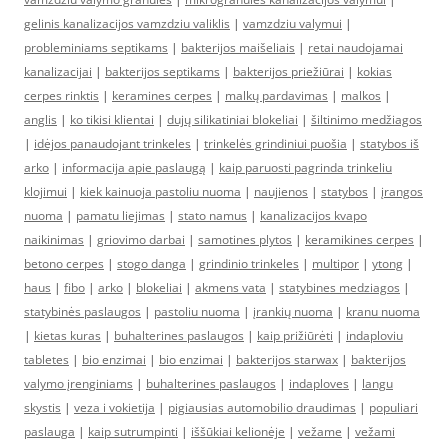
gelinis kanalizacijos vamzdziu valiklis
|
vamzdziu valymui
|
probleminiams septikams
|
bakterijos maišeliais
|
retai naudojamai
kanalizacijai
|
bakterijos septikams
|
bakterijos priežiūrai
|
kokias
cerpes rinktis
|
keramines cerpes
|
malkų pardavimas
|
malkos
|
anglis
|
ko tikisi klientai
|
dujų silikatiniai blokeliai
|
šiltinimo medžiagos
|
idėjos panaudojant trinkeles
|
trinkelės grindiniui puošia
|
statybos iš
arko
|
informacija apie paslaugą
|
kaip paruosti pagrinda trinkeliu
klojimui
|
kiek kainuoja pastoliu nuoma
|
naujienos
|
statybos
|
įrangos
nuoma
|
pamatu liejimas
|
stato namus
|
kanalizacijos kvapo
naikinimas
|
griovimo darbai
|
samotines plytos
|
keramikines cerpes
|
betono cerpes
|
stogo danga
|
grindinio trinkeles
|
multipor
|
ytong
|
haus
|
fibo
|
arko
|
blokeliai
|
akmens vata
|
statybines medziagos
|
statybinės paslaugos
|
pastoliu nuoma
|
įrankių nuoma
|
kranu nuoma
|
kietas kuras
|
buhalterines paslaugos
|
kaip prižiūrėti
|
indaploviu
tabletes
|
bio enzimai
|
bio enzimai
|
bakterijos starwax
|
bakterijos
valymo įrenginiams
|
buhalterines paslaugos
|
indaploves
|
langu
skystis
|
veza i vokietija
|
pigiausias automobilio draudimas
|
populiari
paslauga
|
kaip sutrumpinti
|
iššūkiai kelionėje
|
vežame
|
vežami