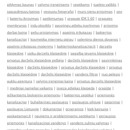
pildymas kaunas
|
valymo įrenginiams
|
septikams
|
tualeto valiklis
|
spausdintuvu kainos
|
vestuviu fotografai
|
muro sienu griovimas
|
seo
|
bateriju ikrovimas
|
patikimumas
|
orapute JDK S 60
|
oraputes
membranos
|
indu ploviklis
|
pavojingu atlieku tvarkymas
|
griovimo
darbai kaina
|
geliu pristatymas
|
apatinis trikotazas
|
bakterijos
kanalizacijai
|
kosmetika internetu pigiau
|
valentino dienos dovanos
|
apatinis trikotazas moterims
|
bakterijoskanalizacijai.lt
|
darzelis
klaipedoje
|
vaiku darzelis klaipedoje
|
pagalba tėvams klaipėdoje
|
privatus darželis klaipėdoje gelbėja
|
darželis klaipėdoje
|
pasirinkimas
klaipėdoje
|
darželis klaipėdoje
|
privatus darželis klaipėdoje
|
privatus
darželis klaipėdoje
|
darželis klaipėdoje
|
vandens filtrai
|
nuo pelesio
|
aukliu agentura
|
valymo irenginiai kaina
|
privatus darzelis klaipedoje
|
mediniai nameliai vaikams
|
isveza atliekas klaipeda
|
orapūte
|
ieškantiems biologinių priemonių
|
bakterijos septikui
|
priemonės
kanalizacijai
|
buhalterines paslaugos
|
paslaugos vilniuje
|
patarimai
|
paslaugos Lietuvoje
|
dokumentai
|
programos
|
kiek kainuoja
|
apskaitaman.lt
|
naujiems ir probleminiams septikams
|
geriausios
priemones
|
kanalizaciniai vandenys
|
vandens suliniu valymas
|
vamzdziu valymo granules
|
mikrogranules kanalizacijos valymui
|