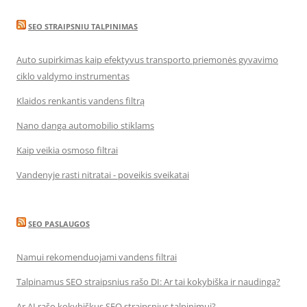
SEO STRAIPSNIU TALPINIMAS
Auto supirkimas kaip efektyvus transporto priemonės gyvavimo
ciklo valdymo instrumentas
Klaidos renkantis vandens filtrą
Nano danga automobilio stiklams
Kaip veikia osmoso filtrai
Vandenyje rasti nitratai - poveikis sveikatai
SEO PASLAUGOS
Namui rekomenduojami vandens filtrai
Talpinamus SEO straipsnius rašo DI: Ar tai kokybiška ir naudinga?
Ar AI rašo kokybiškus SEO straipsnius talpinimui?