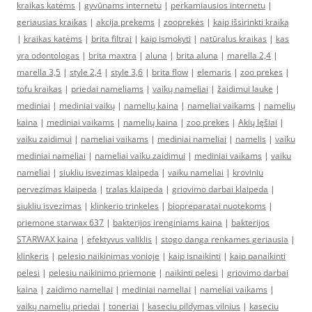
kraikas katėms
|
gyvūnams internetu
|
perkamiausios internetu
|
geriausias kraikas
|
akcija prekems
|
zooprekės
|
kaip išsirinkti kraiką
|
kraikas katėms
|
brita filtrai
|
kaip ismokyti
|
natūralus kraikas
|
kas
yra odontologas
|
brita maxtra
|
aluna
|
brita aluna
|
marella 2,4
|
marella 3,5
|
style 2,4
|
style 3,6
|
brita flow
|
elemaris
|
zoo prekes
|
tofu kraikas
|
priedai nameliams
|
vaikų nameliai
|
žaidimui lauke
|
mediniai
|
mediniai vaikų
|
namelių kaina
|
nameliai vaikams
|
namelių
kaina
|
mediniai vaikams
|
namelių kaina
|
zoo prekes
|
Akių lęšiai
|
vaiku zaidimui
|
nameliai vaikams
|
mediniai nameliai
|
namelis
|
vaiku
mediniai nameliai
|
nameliai vaiku zaidimui
|
mediniai vaikams
|
vaiku
nameliai
|
siukliu isvezimas klaipeda
|
vaiku nameliai
|
kroviniu
pervezimas klaipeda
|
tralas klaipeda
|
griovimo darbai klaipeda
|
siukliu isvezimas
|
klinkerio trinkeles
|
biopreparatai nuotekoms
|
priemone starwax 637
|
bakterijos irenginiams kaina
|
bakterijos
STARWAX kaina
|
efektyvus valiklis
|
stogo danga renkames geriausia
|
klinkeris
|
pelesio naikinimas vonioje
|
kaip isnaikinti
|
kaip panaikinti
pelesi
|
pelesiu naikinimo priemone
|
naikinti pelesi
|
griovimo darbai
kaina
|
zaidimo nameliai
|
mediniai nameliai
|
nameliai vaikams
|
vaikų namelių priedai
|
toneriai
|
kaseciu pildymas vilnius
|
kaseciu