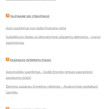
TALPINAME SEO STRAIPSNIUS
Auto supirkimas turi realią finansinę vertę
Sužadėtuvių žiedas su laboratorijoje užaugintu deimantu – tvarus
pasirinkimas
PADANGOS INTERNETU PIGIAU
Automobilių supirkimas – kodėl žmonės renkasi paprastesnį
pardavimo būdą?
Žieminių padangų žymėjimo reikšmės – Atsakomybė nesilaikant
taisyklių