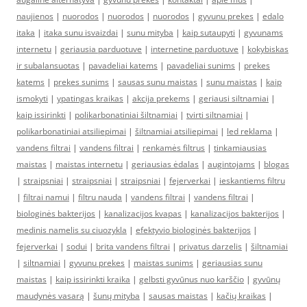
naujienos
|
nuorodos
|
nuorodos
|
nuorodos
|
gyvunu prekes
|
edalo
itaka
|
itaka sunu isvaizdai
|
sunu mityba
|
kaip sutaupyti
|
gyvunams
internetu
|
geriausia parduotuve
|
internetine parduotuve
|
kokybiskas
ir subalansuotas
|
pavadeliai katems
|
pavadeliai sunims
|
prekes
katems
|
prekes sunims
|
sausas sunu maistas
|
sunu maistas
|
kaip
ismokyti
|
ypatingas kraikas
|
akcija prekems
|
geriausi siltnamiai
|
kaip issirinkti
|
polikarbonatiniai šiltnamiai
|
tvirti siltnamiai
|
polikarbonatiniai atsiliepimai
|
šiltnamiai atsiliepimai
|
led reklama
|
vandens filtrai
|
vandens filtrai
|
renkamės filtrus
|
tinkamiausias
maistas
|
maistas internetu
|
geriausias ėdalas
|
augintojams
|
blogas
|
straipsniai
|
straipsniai
|
straipsniai
|
fejerverkai
|
ieskantiems filtru
|
filtrai namui
|
filtru nauda
|
vandens filtrai
|
vandens filtrai
|
biologinės bakterijos
|
kanalizacijos kvapas
|
kanalizacijos bakterijos
|
medinis namelis su ciuozykla
|
efektyvio biologinės bakterijos
|
fejerverkai
|
sodui
|
brita vandens filtrai
|
privatus darzelis
|
šiltnamiai
|
siltnamiai
|
gyvunu prekes
|
maistas sunims
|
geriausias sunu
maistas
|
kaip issirinkti kraika
|
gelbsti gyvūnus nuo karščio
|
gyvūnų
maudynės vasarą
|
šunų mityba
|
sausas maistas
|
kačių kraikas
|