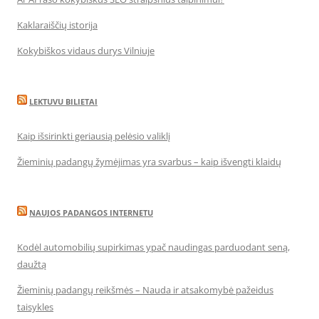
Kaklaraiščių istorija
Kokybiškos vidaus durys Vilniuje
LEKTUVU BILIETAI
Kaip išsirinkti geriausią pelėsio valiklį
Žieminių padangų žymėjimas yra svarbus – kaip išvengti klaidų
NAUJOS PADANGOS INTERNETU
Kodėl automobilių supirkimas ypač naudingas parduodant seną,
daužtą
Žieminių padangų reikšmės – Nauda ir atsakomybė pažeidus
taisykles