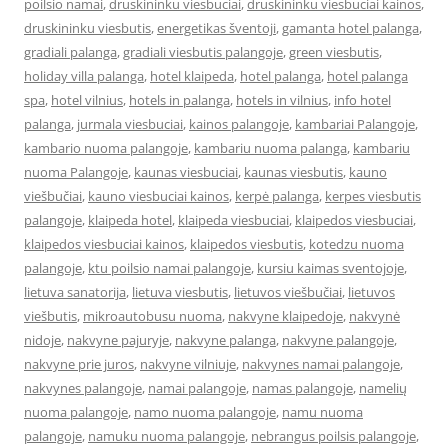
poilsio namai
,
druskininku viesbuciai
,
druskininku viesbuciai kainos
,
druskininku viesbutis
,
energetikas šventoji
,
gamanta hotel palanga
,
gradiali palanga
,
gradiali viesbutis palangoje
,
green viesbutis
,
holiday villa palanga
,
hotel klaipeda
,
hotel palanga
,
hotel palanga
spa
,
hotel vilnius
,
hotels in palanga
,
hotels in vilnius
,
info hotel
palanga
,
jurmala viesbuciai
,
kainos palangoje
,
kambariai Palangoje
,
kambario nuoma palangoje
,
kambariu nuoma palanga
,
kambariu
nuoma Palangoje
,
kaunas viesbuciai
,
kaunas viesbutis
,
kauno
viešbučiai
,
kauno viesbuciai kainos
,
kerpė palanga
,
kerpes viesbutis
palangoje
,
klaipeda hotel
,
klaipeda viesbuciai
,
klaipedos viesbuciai
,
klaipedos viesbuciai kainos
,
klaipedos viesbutis
,
kotedzu nuoma
palangoje
,
ktu poilsio namai palangoje
,
kursiu kaimas sventojoje
,
lietuva sanatorija
,
lietuva viesbutis
,
lietuvos viešbučiai
,
lietuvos
viešbutis
,
mikroautobusu nuoma
,
nakvyne klaipedoje
,
nakvynė
nidoje
,
nakvyne pajuryje
,
nakvyne palanga
,
nakvyne palangoje
,
nakvyne prie juros
,
nakvyne vilniuje
,
nakvynes namai palangoje
,
nakvynes palangoje
,
namai palangoje
,
namas palangoje
,
namelių
nuoma palangoje
,
namo nuoma palangoje
,
namu nuoma
palangoje
,
namuku nuoma palangoje
,
nebrangus poilsis palangoje
,