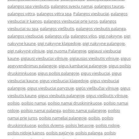
palangos spa viesbutis
,
palangos sveciu namai
,
palangos tauras
,
palangos vėtra
,
palangos vėtra spa
,
Palangos viesbuciai
,
palangos
viesbuciai ir kainos
,
palangos viesbuciai prie juros
,
palangos
viesbuciai su spa
,
palangos viešbutis
,
palangos viesbutis palanga
,
palangos viezbuciai
,
palangos vila
,
palangos vilos
,
pigi nakvyne
,
pigi
nakvyne kaune
,
pigi nakvyne klaipedoje
,
pigi nakvyne palangoje
,
pigi nakvynė vilniuje
,
pigi nuoma Palangoje
,
pigiausi viesbuciai
kaune
,
pigiausi viesbuciai vilniuje
,
pigiausias viesbutis vilniuje
,
pigus
apgyvendinimas palangoje
,
pigus kambariai palangoje
,
pigus poilsis
druskininkuose
,
pigus poilsis palangoje
,
pigus viesbuciai
,
pigus
viesbuciai kaune
,
pigus viesbuciai klaipedoje
,
pigus viesbuciai
palangoje
,
pigus viesbuciai paryziuje
,
pigūs viešbučiai vilniuje
,
pigus
viesbutis kaune
,
pigus viesbutis palangoje
,
pigus viešbutis vilniuje
,
poilsio
,
poilsio namai
,
poilsio namai druskininkuose
,
poilsio namai
nidoje
,
poilsio namai palanga
,
poilsio namai palangoje
,
poilsio
namai prie juros
,
poilsio nameliai palangoje
,
poilsis
,
poilsis
druskininkuose
,
poilsis dviems
,
poilsis lietuvoje
,
poilsis nidoje
,
poilsis nidoje kainos
,
poilsis pajūryje
,
poilsis palanga
,
poilsis