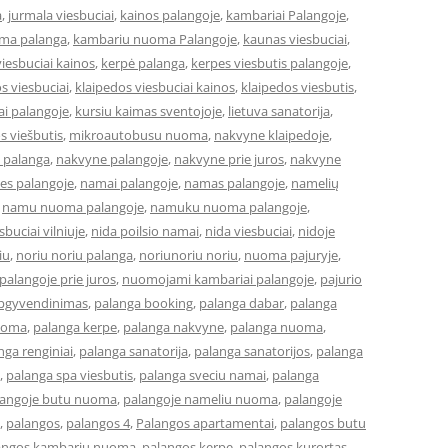
a
,
jurmala viesbuciai
,
kainos palangoje
,
kambariai Palangoje
,
ma palanga
,
kambariu nuoma Palangoje
,
kaunas viesbuciai
,
iesbuciai kainos
,
kerpė palanga
,
kerpes viesbutis palangoje
,
s viesbuciai
,
klaipedos viesbuciai kainos
,
klaipedos viesbutis
,
ai palangoje
,
kursiu kaimas sventojoje
,
lietuva sanatorija
,
os viešbutis
,
mikroautobusu nuoma
,
nakvyne klaipedoje
,
 palanga
,
nakvyne palangoje
,
nakvyne prie juros
,
nakvyne
es palangoje
,
namai palangoje
,
namas palangoje
,
namelių
,
namu nuoma palangoje
,
namuku nuoma palangoje
,
buciai vilniuje
,
nida poilsio namai
,
nida viesbuciai
,
nidoje
iu
,
noriu noriu palanga
,
noriunoriu noriu
,
nuoma pajuryje
,
alangoje prie juros
,
nuomojami kambariai palangoje
,
pajurio
apgyvendinimas
,
palanga booking
,
palanga dabar
,
palanga
uoma
,
palanga kerpe
,
palanga nakvyne
,
palanga nuoma
,
nga renginiai
,
palanga sanatorija
,
palanga sanatorijos
,
palanga
,
palanga spa viesbutis
,
palanga sveciu namai
,
palanga
langoje butu nuoma
,
palangoje nameliu nuoma
,
palangoje
,
palangos
,
palangos 4
,
Palangos apartamentai
,
palangos butu
angos kambariu nuoma
,
palangos kerpe
,
palangos kurortas
,