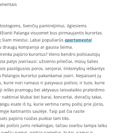
tamentais
 atostogoms, švenčių paminėjimui, ilgiesiems
džianti Palanga visuomet bus pirmaujantis kurortas.
ę šiam miestui. Labai populiarūs
apartamentai
 su draugų kompanija ar gausia šeima.
renka pajūrio kurortus? Vieno bendro poilsiautojų
ta patys įvairiausi: užsienio piliečiai, mūsų šalies
kos pasiilgusios poros, senjorai, linksmybių ieškantys
ga Palangos kurortui pakankamai įvairi. Nepaisant jų
s, kurie nori ramaus ir pasyvaus poilsio, ir tuos, kurie
ieji ieško pramogų bei aktyvaus laisvalaikio praleidimo
r naktiniai klubai bei barai, koncertai, dviračių takai,
igu esate iš tų, kurie vertina ramų poilsį prie jūros,
myje kaitinantis saulėje. Taip pat čia rasite
pats pajūrio ruožas puikiai tam tiks.
koks poilsis jums reikalingas, tačiau svarbu tampa laiku
 svečių namai, poilsio nameliai, butai, namai ir