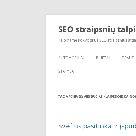
Skip
to
content
SEO straipsnių talp
Talpiname kokybiškus SEO straipsnius atga
AUTOMOBILIAI
BILIETAI
DRAUD
STATYBA
TAG ARCHIVES:
VIESBUCIAI KLAIPEDOJE KAINO
Svečius pasitinka ir įsp