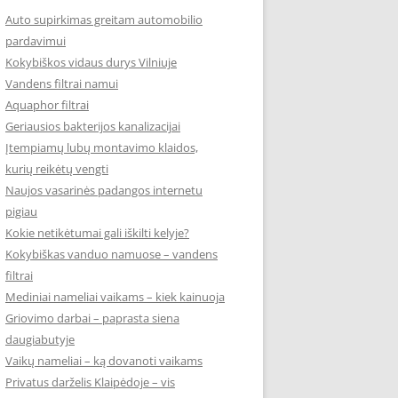
Auto supirkimas greitam automobilio
pardavimui
Kokybiškos vidaus durys Vilniuje
Vandens filtrai namui
Aquaphor filtrai
Geriausios bakterijos kanalizacijai
Įtempiamų lubų montavimo klaidos,
kurių reikėtų vengti
Naujos vasarinės padangos internetu
pigiau
Kokie netikėtumai gali iškilti kelyje?
Kokybiškas vanduo namuose – vandens
filtrai
Mediniai nameliai vaikams – kiek kainuoja
Griovimo darbai – paprasta siena
daugiabutyje
Vaikų nameliai – ką dovanoti vaikams
Privatus darželis Klaipėdoje – vis