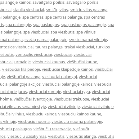
 palangoje kainos
,
savaitgalio poilsis
,
savaitgalio poilsis
sbuciai
,
siauliu viesbuciai
,
smilčių vilos
,
smilciu vilos palanga
,
i palangoje
,
spa centras
,
spa centras palanga
,
spa centras
is
,
spa palangoje
,
spa paslaugos
,
spa paslaugos palangoje
,
spa
s palangoje
,
spa viesbuciai
,
spa viesbutis
,
spa vilnius
amai palanga
,
svečių namai palangoje
,
sveciu namai vilniuje
,
entosios viesbuciai
,
tauras palanga
,
trakai viesbuciai
,
turkijos
ešbutis
,
ventspilis viesbuciai
,
viesbuciai
,
viesbuciai
sbuciai jurmaloje
,
viesbuciai kaunas
,
viešbučiai kaune
,
a
,
viešbučiai klaipėdoje
,
viesbuciai klaipedoje kainos
,
viešbučiai
oje
,
viešbučiai palanga
,
viesbuciai palangoj
,
viesbuciai
uciai palangoje akcijos
,
viesbuciai palangoje kainos
,
viesbuciai
uciai prie juros
,
viesbuciai romoje
,
viesbuciai ryga
,
viesbuciai
okholme
,
viešbučiai šventojoje
,
viesbuciai trakuose
,
viesbuciai
ciai vilniaus senamiestyje
,
viešbučiai vilniuje
,
viesbuciai vilniuje
šbučiai vilnius
,
viesbuciu kainos
,
viesbuciu kainos kaune
,
s vilniuje
,
viesbuciu nuoma
,
viesbuciu nuoma palangoje
,
esbuciu paslaugos
,
viešbučių rezervacija
,
viešbučių
mos
,
viesbuciu uzsakymas
,
viešbutis
,
viesbutis alanga
,
viešbutis