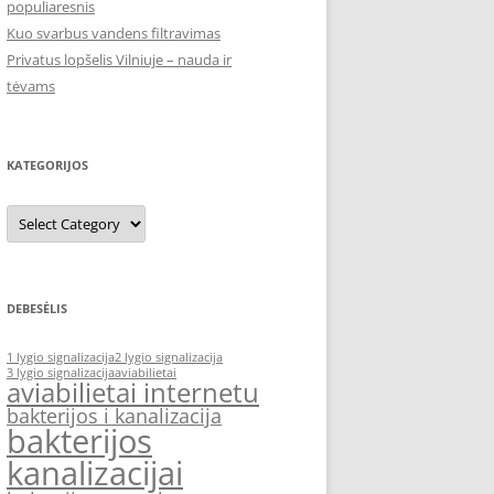
populiaresnis
Kuo svarbus vandens filtravimas
Privatus lopšelis Vilniuje – nauda ir
tėvams
KATEGORIJOS
Kategorijos
DEBESĖLIS
1 lygio signalizacija
2 lygio signalizacija
3 lygio signalizacija
aviabilietai
aviabilietai internetu
bakterijos i kanalizacija
bakterijos
kanalizacijai