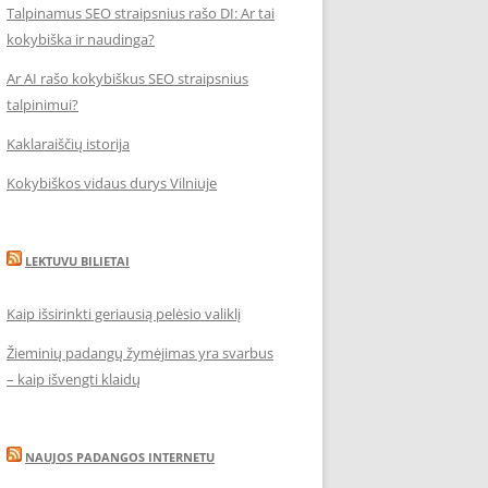
Talpinamus SEO straipsnius rašo DI: Ar tai
kokybiška ir naudinga?
Ar AI rašo kokybiškus SEO straipsnius
talpinimui?
Kaklaraiščių istorija
Kokybiškos vidaus durys Vilniuje
LEKTUVU BILIETAI
Kaip išsirinkti geriausią pelėsio valiklį
Žieminių padangų žymėjimas yra svarbus
– kaip išvengti klaidų
NAUJOS PADANGOS INTERNETU