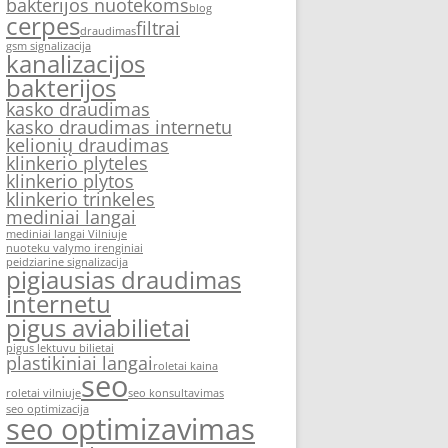
bakterijos nuotekoms
blog
cerpes
filtrai
draudimas
gsm signalizacija
kanalizacijos
bakterijos
kasko draudimas
kasko draudimas internetu
kelionių draudimas
klinkerio plyteles
klinkerio plytos
klinkerio trinkeles
mediniai langai
mediniai langai Vilniuje
nuoteku valymo irenginiai
peidziarine signalizacija
pigiausias draudimas
internetu
pigus aviabilietai
pigus lektuvu bilietai
plastikiniai langai
roletai kaina
seo
roletai vilniuje
seo konsultavimas
seo optimizacija
seo optimizavimas