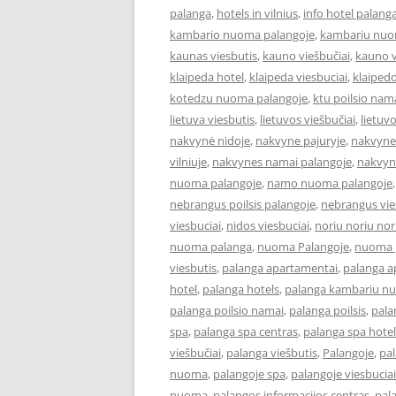
palanga
,
hotels in vilnius
,
info hotel palang
kambario nuoma palangoje
,
kambariu nuo
kaunas viesbutis
,
kauno viešbučiai
,
kauno v
klaipeda hotel
,
klaipeda viesbuciai
,
klaipedo
kotedzu nuoma palangoje
,
ktu poilsio nam
lietuva viesbutis
,
lietuvos viešbučiai
,
lietuv
nakvynė nidoje
,
nakvyne pajuryje
,
nakvyne
vilniuje
,
nakvynes namai palangoje
,
nakvyn
nuoma palangoje
,
namo nuoma palangoje
nebrangus poilsis palangoje
,
nebrangus vies
viesbuciai
,
nidos viesbuciai
,
noriu noriu nor
nuoma palanga
,
nuoma Palangoje
,
nuoma p
viesbutis
,
palanga apartamentai
,
palanga 
hotel
,
palanga hotels
,
palanga kambariu n
palanga poilsio namai
,
palanga poilsis
,
pala
spa
,
palanga spa centras
,
palanga spa hotel
viešbučiai
,
palanga viešbutis
,
Palangoje
,
pa
nuoma
,
palangoje spa
,
palangoje viesbuciai
nuoma
,
palangos informacijos centras
,
pal