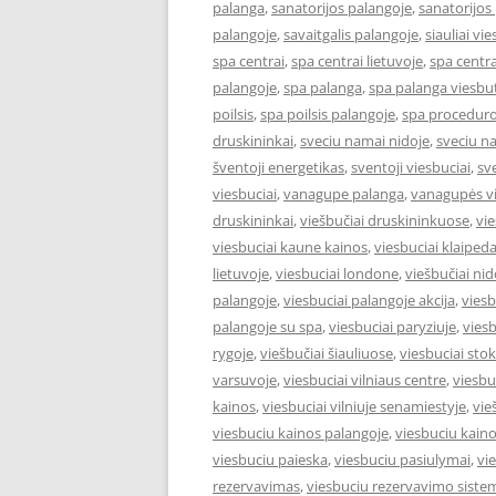
palanga
,
sanatorijos palangoje
,
sanatorijos
palangoje
,
savaitgalis palangoje
,
siauliai vie
spa centrai
,
spa centrai lietuvoje
,
spa centra
palangoje
,
spa palanga
,
spa palanga viesbut
poilsis
,
spa poilsis palangoje
,
spa proceduro
druskininkai
,
sveciu namai nidoje
,
sveciu n
šventoji energetikas
,
sventoji viesbuciai
,
sv
viesbuciai
,
vanagupe palanga
,
vanagupės vi
druskininkai
,
viešbučiai druskininkuose
,
vie
viesbuciai kaune kainos
,
viesbuciai klaiped
lietuvoje
,
viesbuciai londone
,
viešbučiai nid
palangoje
,
viesbuciai palangoje akcija
,
viesb
palangoje su spa
,
viesbuciai paryziuje
,
viesb
rygoje
,
viešbučiai šiauliuose
,
viesbuciai st
varsuvoje
,
viesbuciai vilniaus centre
,
viesbu
kainos
,
viesbuciai vilniuje senamiestyje
,
vie
viesbuciu kainos palangoje
,
viesbuciu kaino
viesbuciu paieska
,
viesbuciu pasiulymai
,
vi
rezervavimas
,
viesbuciu rezervavimo siste