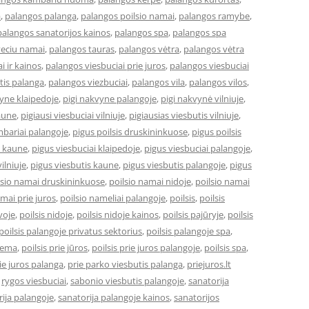
a
,
palangos palanga
,
palangos poilsio namai
,
palangos ramybe
,
palangos sanatorijos kainos
,
palangos spa
,
palangos spa
veciu namai
,
palangos tauras
,
palangos vėtra
,
palangos vėtra
i ir kainos
,
palangos viesbuciai prie juros
,
palangos viesbuciai
tis palanga
,
palangos viezbuciai
,
palangos vila
,
palangos vilos
,
vyne klaipedoje
,
pigi nakvyne palangoje
,
pigi nakvynė vilniuje
,
kaune
,
pigiausi viesbuciai vilniuje
,
pigiausias viesbutis vilniuje
,
bariai palangoje
,
pigus poilsis druskininkuose
,
pigus poilsis
i kaune
,
pigus viesbuciai klaipedoje
,
pigus viesbuciai palangoje
,
ilniuje
,
pigus viesbutis kaune
,
pigus viesbutis palangoje
,
pigus
lsio namai druskininkuose
,
poilsio namai nidoje
,
poilsio namai
amai prie juros
,
poilsio nameliai palangoje
,
poilsis
,
poilsis
uvoje
,
poilsis nidoje
,
poilsis nidoje kainos
,
poilsis pajūryje
,
poilsis
poilsis palangoje privatus sektorius
,
poilsis palangoje spa
,
ziema
,
poilsis prie jūros
,
poilsis prie juros palangoje
,
poilsis spa
,
ie juros palanga
,
prie parko viesbutis palanga
,
priejuros.lt
,
rygos viesbuciai
,
sabonio viesbutis palangoje
,
sanatorija
ija palangoje
,
sanatorija palangoje kainos
,
sanatorijos