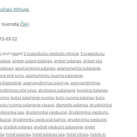
učiais Vilniuje
.
mi nuorodą
ČIA>
015-03-22
i
and tagged
3 zvaigzduciu viesbutis vilniuje
,
5 zvaigzduciu
palace
,
amber palace palanga
,
amber palanga
,
amber spa
palanga
,
apartamentai palanga
,
apartamentai palangoje
,
ai prie juros
,
apartamentų nuoma palangoje
,
 klaipedoje
,
apgyvendinimas pajuryje
,
apgyvendinimas
ndinimas prie juros
,
atostogos palangoje
,
booking palanga
,
nuoma
,
butas palangoje nuoma
,
buto nuoma palanga
,
buto
butu nuoma palangoje vasarai
,
diemedis palanga
,
druskininkai
skininkai spa
,
druskininkai viesbuciai
,
druskininkai viesbutis
,
buciai
,
druskininku viesbuciai kainos
,
druskininku viesbutis
,
a
,
gradiali palanga
,
gradiali viesbutis palangoje
,
green
eda
,
hotel palanga
,
hotel palanga spa
,
hotel vilnius
,
hotels in