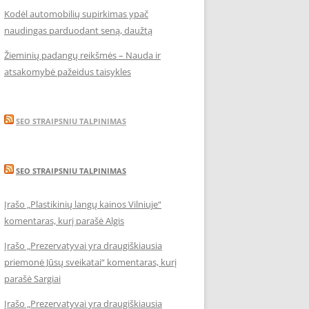
Kodėl automobilių supirkimas ypač
naudingas parduodant seną, daužtą
Žieminių padangų reikšmės – Nauda ir
atsakomybė pažeidus taisykles
SEO STRAIPSNIU TALPINIMAS
SEO STRAIPSNIU TALPINIMAS
Įrašo „Plastikinių langų kainos Vilniuje“
komentaras, kurį parašė Algis
Įrašo „Prezervatyvai yra draugiškiausia
priemonė Jūsų sveikatai“ komentaras, kurį
parašė Sargiai
Įrašo „Prezervatyvai yra draugiškiausia