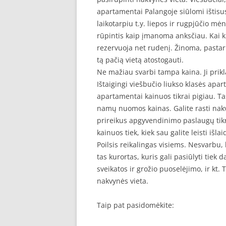
apartamentai Palangoje siūlomi ištisu
laikotarpiu t.y. liepos ir rugpjūčio m
rūpintis kaip įmanoma anksčiau. Kai ku
rezervuoja net rudenį. Žinoma, pastarie
tą pačią vietą atostogauti.
Ne mažiau svarbi tampa kaina. Ji prikl
Ištaigingi viešbučio liukso klasės apart
apartamentai kainuos tikrai pigiau. Ta
namų nuomos kainas. Galite rasti nakv
prireikus apgyvendinimo paslaugų tikrai
kainuos tiek, kiek sau galite leisti išlai
Poilsis reikalingas visiems. Nesvarbu,
tas kurortas, kuris gali pasiūlyti tie
sveikatos ir grožio puoselėjimo, ir kt. 
nakvynės vieta.
Taip pat pasidomėkite: