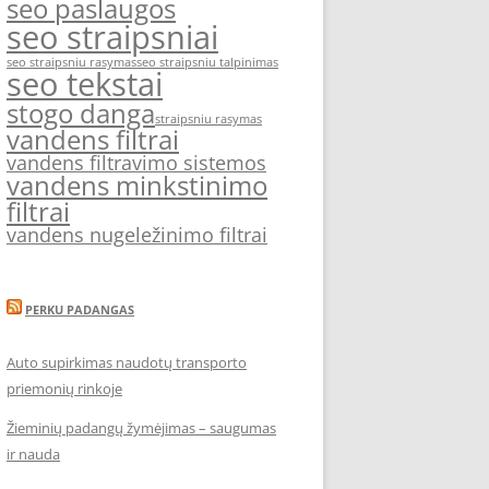
seo paslaugos
seo straipsniai
seo straipsniu rasymas
seo straipsniu talpinimas
seo tekstai
stogo danga
straipsniu rasymas
vandens filtrai
vandens filtravimo sistemos
vandens minkstinimo
filtrai
vandens nugeležinimo filtrai
PERKU PADANGAS
Auto supirkimas naudotų transporto
priemonių rinkoje
Žieminių padangų žymėjimas – saugumas
ir nauda