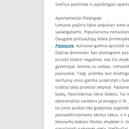
Svečius pasitinka ir įspūdingais apar
Apartamentai Palangoje
Lietuvos pajūris labai populiari vieta
savaitgaliams. Populiarumu nenusilei
Daugybė poilsiautojų teikia pirmenyb
Palangoje
, kuriuose galima apsistoti
Dažnai domimasi, kas atostogoms pasi
bruožo išskirti negalime, nes čia atvyks
gyventojai, šeimos su vaikais, romanti
jaunuoliai. Taigi, publika, kuri būdin
skirtumų visus galima suskirstyti į tuo
trokšta laiką praleisti aktyviai. Pastar
būdų. Pasirinkimas tikrai didelis. Tai i
ekstremalios vandens pramogos ir kt. Je
tai jums puikiai tiks gulėjimas paplūdi
pasivaikščiojimams skirtus takus, o ir 
Nesvarbu kokiais tikslais atvykote ir, 
pasirūpinti nakvynės vieta. Viešbučiai,