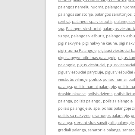
palangos nameliu nuoma
,
palangos nuom
palangos sanatorija
,
palangos sanatorijos
,
centrai
,
palangos spa viesbutis
,
palangos s
spa
,
Palangos viesbuciai
,
palangos viesbucia
su spa
,
palangos viešbutis
,
palangos viesbu
pigi nakvyne
,
pigi nakvyne kaune
,
pigi nak
pigi nuoma Palangoje
,
pigiausi viesbuciai 
pigus apgyvendinimas palangoje
,
pigus kam
palangoje
,
pigus viesbuciai
,
pigus viesbucia
pigus viesbuciai paryziuje
,
pigūs viešbučiai v
viešbutis vilniuje
,
poilsio
,
poilsio namai
,
poi
palanga
,
poilsio namai palangoje
,
poilsio n
druskininkuose
,
poilsis dviems
,
poilsis liet
palanga
,
poilsis palangoj
,
poilsis Palangoje
,
poilsis palangoje su spa
,
poilsis palangoje 
poilsis su nakvyne
,
pramogos palangoje
,
pr
palanga
,
romantiskas savaitgalis palangoje
gradiali palanga
,
sanatorija palanga
,
sanator