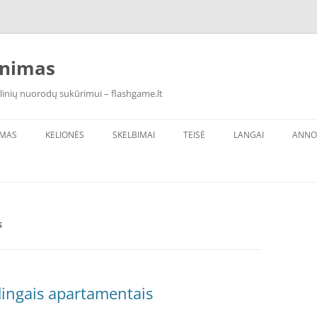
inimas
linių nuorodų sukūrimui – flashgame.lt
IMAS
KELIONĖS
SKELBIMAI
TEISĖ
LANGAI
ANNO
S
ūdingais apartamentais