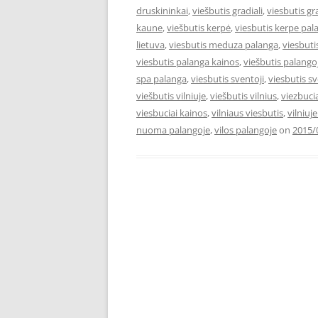
druskininkai
,
viešbutis gradiali
,
viesbutis gr
kaune
,
viešbutis kerpė
,
viesbutis kerpe pal
lietuva
,
viesbutis meduza palanga
,
viesbut
viesbutis palanga kainos
,
viešbutis palango
spa palanga
,
viesbutis sventoji
,
viesbutis s
viešbutis vilniuje
,
viešbutis vilnius
,
viezbuci
viesbuciai kainos
,
vilniaus viesbutis
,
vilniuj
nuoma palangoje
,
vilos palangoje
on
2015/