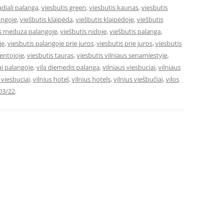
adiali palanga
,
viesbutis green
,
viesbutis kaunas
,
viesbutis
angoje
,
viešbutis klaipėda
,
viešbutis klaipėdoje
,
viešbutis
is meduza palangoje
,
viešbutis nidoje
,
viešbutis palanga
,
je
,
viesbutis palangoje prie juros
,
viesbutis prie juros
,
viesbutis
ventojoje
,
viesbutis tauras
,
viesbutis vilniaus senamiestyje
,
ai palangoje
,
vila diemedis palanga
,
vilniaus viesbuciai
,
vilniaus
e viesbuciai
,
vilnius hotel
,
vilnius hotels
,
vilnius viešbučiai
,
vilos
03/22
.