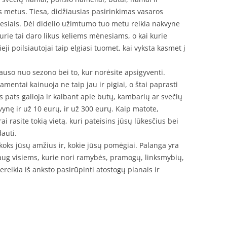
s metus. Tiesa, didžiausias pasirinkimas vasaros
ėnesiais. Dėl didelio užimtumo tuo metu reikia nakvyne
rie tai daro likus keliems mėnesiams, o kai kurie
ji poilsiautojai taip elgiasi tuomet, kai vyksta kasmet į
auso nuo sezono bei to, kur norėsite apsigyventi.
amentai kainuoja ne taip jau ir pigiai, o štai paprasti
s pats galioja ir kalbant apie butų, kambarių ar svečių
ynę ir už 10 eurų, ir už 300 eurų. Kaip matote,
 rasite tokią vietą, kuri pateisins jūsų lūkesčius bei
dauti.
 koks jūsų amžius ir, kokie jūsų pomėgiai. Palanga yra
k daug visiems, kurie nori ramybės, pramogų, linksmybių,
Tereikia iš anksto pasirūpinti atostogų planais ir