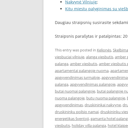
Nakvynė Vilniuje
;
Kitų miestų palyginimas su viešb
Daugiau straipsnių susirasite sekda
Straipsnis parašytas ir patalpintas: 2
This entry was posted in
Kelionės
,
Skelbima
viesbuciai vilniuje
,
alanga viesbutis
,
amber 
palanga
,
amber viesbutis
,
amber viesbutis 
apartamentai palangoje nuoma
,
apartament
apgyvendinimas jurmaloje
,
apgyvendinimas
palanga
,
apgyvendinimas palangoje
,
apgyve
butai nuomai palangoje
,
butai palangoje 
nuoma palangoje
,
butų nuoma palangoje
,
apgyvendinimas
,
druskininkai nakvyne
,
dru
druskininku poilsio namai
,
druskininku vies
energetikas šventoji
,
gamanta hotel palang
viesbutis
,
holiday villa palanga
,
hotel klaip