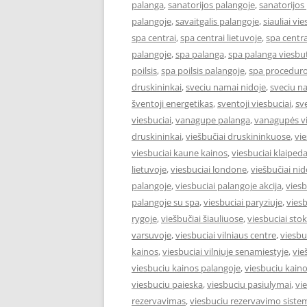
palanga
,
sanatorijos palangoje
,
sanatorijos
palangoje
,
savaitgalis palangoje
,
siauliai vie
spa centrai
,
spa centrai lietuvoje
,
spa centra
palangoje
,
spa palanga
,
spa palanga viesbut
poilsis
,
spa poilsis palangoje
,
spa proceduro
druskininkai
,
sveciu namai nidoje
,
sveciu n
šventoji energetikas
,
sventoji viesbuciai
,
sv
viesbuciai
,
vanagupe palanga
,
vanagupės vi
druskininkai
,
viešbučiai druskininkuose
,
vie
viesbuciai kaune kainos
,
viesbuciai klaiped
lietuvoje
,
viesbuciai londone
,
viešbučiai nid
palangoje
,
viesbuciai palangoje akcija
,
viesb
palangoje su spa
,
viesbuciai paryziuje
,
viesb
rygoje
,
viešbučiai šiauliuose
,
viesbuciai st
varsuvoje
,
viesbuciai vilniaus centre
,
viesbu
kainos
,
viesbuciai vilniuje senamiestyje
,
vie
viesbuciu kainos palangoje
,
viesbuciu kaino
viesbuciu paieska
,
viesbuciu pasiulymai
,
vi
rezervavimas
,
viesbuciu rezervavimo siste