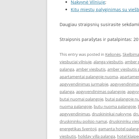
Nakvynė Vilniuje
;
Kitų miestų palyginimas su viešb
Daugiau straipsnių susirasite sekda
Straipsnis parašytas ir patalpintas: 2
This entry was posted in
Kelionės
,
Skelbima
viesbuciai vilniuje
,
alanga viesbutis
,
amber 
palanga
,
amber viesbutis
,
amber viesbutis 
apartamentai palangoje nuoma
,
apartament
apgyvendinimas jurmaloje
,
apgyvendinimas
palanga
,
apgyvendinimas palangoje
,
apgyve
butai nuomai palangoje
,
butai palangoje 
nuoma palangoje
,
butų nuoma palangoje
,
apgyvendinimas
,
druskininkai nakvyne
,
dru
druskininku poilsio namai
,
druskininku vies
energetikas šventoji
,
gamanta hotel palang
viesbutis
,
holiday villa palanga
,
hotel klaip