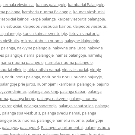
a
,
jurmala viesbuciai
,
kainos palangoje
,
kambariai Palangoje
,
ma palanga
,
kambariu nuoma Palangoje
,
kaunas viesbuciai
,
iesbuciai kainos
,
kerpė palanga
,
kerpes viesbutis palangoje
,
s viesbuciai
,
klaipedos viesbuciai kainos
,
klaipedos viesbutis
,
ai palangoje
,
kursiu kaimas sventojoje
,
lietuva sanatorija
,
os viešbutis
,
mikroautobusu nuoma
,
nakvyne klaipedoje
,
 palanga
,
nakvyne palangoje
,
nakvyne prie juros
,
nakvyne
es palangoje
,
namai palangoje
,
namas palangoje
,
namelių
,
namu nuoma palangoje
,
namuku nuoma palangoje
,
buciai vilniuje
,
nida poilsio namai
,
nida viesbuciai
,
nidoje
iu
,
noriu noriu palanga
,
noriunoriu noriu
,
nuoma pajuryje
,
alangoje prie juros
,
nuomojami kambariai palangoje
,
pajurio
apgyvendinimas
,
palanga booking
,
palanga dabar
,
palanga
uoma
,
palanga kerpe
,
palanga nakvyne
,
palanga nuoma
,
nga renginiai
,
palanga sanatorija
,
palanga sanatorijos
,
palanga
,
palanga spa viesbutis
,
palanga sveciu namai
,
palanga
langoje butu nuoma
,
palangoje nameliu nuoma
,
palangoje
,
palangos
,
palangos 4
,
Palangos apartamentai
,
palangos butu
angos kambariu nuoma
,
palangos kerpe
,
palangos kurortas
,