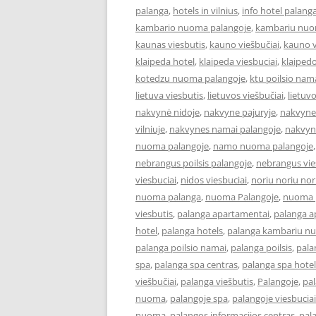
palanga
,
hotels in vilnius
,
info hotel palang
kambario nuoma palangoje
,
kambariu nuo
kaunas viesbutis
,
kauno viešbučiai
,
kauno v
klaipeda hotel
,
klaipeda viesbuciai
,
klaipedo
kotedzu nuoma palangoje
,
ktu poilsio nam
lietuva viesbutis
,
lietuvos viešbučiai
,
lietuv
nakvynė nidoje
,
nakvyne pajuryje
,
nakvyne
vilniuje
,
nakvynes namai palangoje
,
nakvyn
nuoma palangoje
,
namo nuoma palangoje
nebrangus poilsis palangoje
,
nebrangus vies
viesbuciai
,
nidos viesbuciai
,
noriu noriu nor
nuoma palanga
,
nuoma Palangoje
,
nuoma p
viesbutis
,
palanga apartamentai
,
palanga 
hotel
,
palanga hotels
,
palanga kambariu n
palanga poilsio namai
,
palanga poilsis
,
pala
spa
,
palanga spa centras
,
palanga spa hotel
viešbučiai
,
palanga viešbutis
,
Palangoje
,
pa
nuoma
,
palangoje spa
,
palangoje viesbuciai
nuoma
,
palangos informacijos centras
,
pal