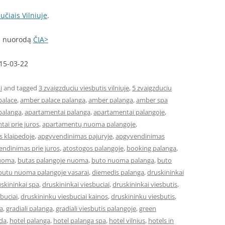
učiais Vilniuje
.
mi nuorodą
ČIA>
015-03-22
i
and tagged
3 zvaigzduciu viesbutis vilniuje
,
5 zvaigzduciu
palace
,
amber palace palanga
,
amber palanga
,
amber spa
palanga
,
apartamentai palanga
,
apartamentai palangoje
,
ai prie juros
,
apartamentų nuoma palangoje
,
 klaipedoje
,
apgyvendinimas pajuryje
,
apgyvendinimas
ndinimas prie juros
,
atostogos palangoje
,
booking palanga
,
nuoma
,
butas palangoje nuoma
,
buto nuoma palanga
,
buto
butu nuoma palangoje vasarai
,
diemedis palanga
,
druskininkai
skininkai spa
,
druskininkai viesbuciai
,
druskininkai viesbutis
,
buciai
,
druskininku viesbuciai kainos
,
druskininku viesbutis
,
a
,
gradiali palanga
,
gradiali viesbutis palangoje
,
green
eda
,
hotel palanga
,
hotel palanga spa
,
hotel vilnius
,
hotels in