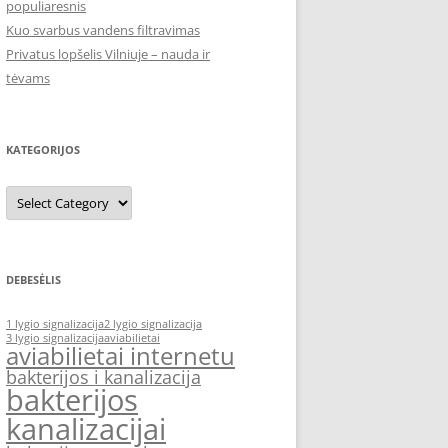
populiaresnis
Kuo svarbus vandens filtravimas
Privatus lopšelis Vilniuje – nauda ir
tėvams
KATEGORIJOS
Kategorijos
DEBESĖLIS
1 lygio signalizacija
2 lygio signalizacija
3 lygio signalizacija
aviabilietai
aviabilietai internetu
bakterijos i kanalizacija
bakterijos
kanalizacijai