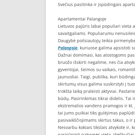
Svečius pasitinka ir įspūdingais apar
Apartamentai Palangoje
Lietuvos pajūris labai populiari vieta
savaitgaliams. Populiarumu nenusilei
Daugybė poilsiautojų teikia pirmenyb
Palangoje
, kuriuose galima apsistoti
Dažnai domimasi, kas atostogoms pasi
bruožo išskirti negalime, nes čia atvyks
gyventojai, šeimos su vaikais, romanti
jaunuoliai. Taigi, publika, kuri būdin
skirtumų visus galima suskirstyti į tuo
trokšta laiką praleisti aktyviai. Pastar
būdų. Pasirinkimas tikrai didelis. Tai i
ekstremalios vandens pramogos ir kt. Je
tai jums puikiai tiks gulėjimas paplūdi
pasivaikščiojimams skirtus takus, o ir 
Nesvarbu kokiais tikslais atvykote ir, 
pasirūpinti nakvynės vieta. Viešbučiai,