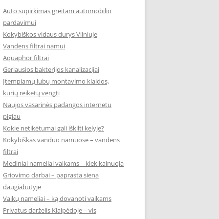
Auto supirkimas greitam automobilio
pardavimui
Kokybiškos vidaus durys Vilniuje
Vandens filtrai namui
Aquaphor filtrai
Geriausios bakterijos kanalizacijai
Įtempiamų lubų montavimo klaidos,
kurių reikėtų vengti
Naujos vasarinės padangos internetu
pigiau
Kokie netikėtumai gali iškilti kelyje?
Kokybiškas vanduo namuose – vandens
filtrai
Mediniai nameliai vaikams – kiek kainuoja
Griovimo darbai – paprasta siena
daugiabutyje
Vaikų nameliai – ką dovanoti vaikams
Privatus darželis Klaipėdoje – vis