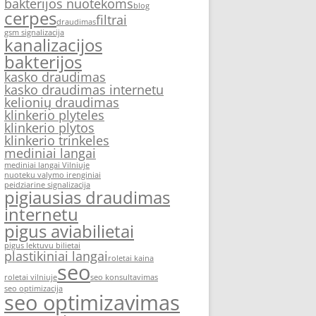
bakterijos nuotekoms
blog
cerpes
filtrai
draudimas
gsm signalizacija
kanalizacijos
bakterijos
kasko draudimas
kasko draudimas internetu
kelionių draudimas
klinkerio plyteles
klinkerio plytos
klinkerio trinkeles
mediniai langai
mediniai langai Vilniuje
nuoteku valymo irenginiai
peidziarine signalizacija
pigiausias draudimas
internetu
pigus aviabilietai
pigus lektuvu bilietai
plastikiniai langai
roletai kaina
seo
roletai vilniuje
seo konsultavimas
seo optimizacija
seo optimizavimas