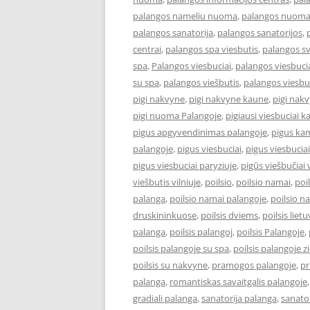
palangos nameliu nuoma
,
palangos nuom
palangos sanatorija
,
palangos sanatorijos
,
centrai
,
palangos spa viesbutis
,
palangos s
spa
,
Palangos viesbuciai
,
palangos viesbucia
su spa
,
palangos viešbutis
,
palangos viesbu
pigi nakvyne
,
pigi nakvyne kaune
,
pigi nak
pigi nuoma Palangoje
,
pigiausi viesbuciai 
pigus apgyvendinimas palangoje
,
pigus kam
palangoje
,
pigus viesbuciai
,
pigus viesbucia
pigus viesbuciai paryziuje
,
pigūs viešbučiai v
viešbutis vilniuje
,
poilsio
,
poilsio namai
,
poi
palanga
,
poilsio namai palangoje
,
poilsio n
druskininkuose
,
poilsis dviems
,
poilsis liet
palanga
,
poilsis palangoj
,
poilsis Palangoje
,
poilsis palangoje su spa
,
poilsis palangoje 
poilsis su nakvyne
,
pramogos palangoje
,
pr
palanga
,
romantiskas savaitgalis palangoje
gradiali palanga
,
sanatorija palanga
,
sanator