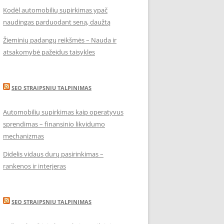
Kodėl automobilių supirkimas ypač
naudingas parduodant seną, daužtą
Žieminių padangų reikšmės – Nauda ir
atsakomybė pažeidus taisykles
SEO STRAIPSNIU TALPINIMAS
Automobilių supirkimas kaip operatyvus
sprendimas – finansinio likvidumo
mechanizmas
Didelis vidaus durų pasirinkimas –
rankenos ir interjeras
SEO STRAIPSNIU TALPINIMAS