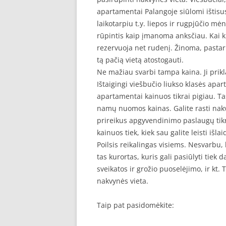
apartamentai Palangoje siūlomi ištisu
laikotarpiu t.y. liepos ir rugpjūčio m
rūpintis kaip įmanoma anksčiau. Kai ku
rezervuoja net rudenį. Žinoma, pastarie
tą pačią vietą atostogauti.
Ne mažiau svarbi tampa kaina. Ji prikl
Ištaigingi viešbučio liukso klasės apart
apartamentai kainuos tikrai pigiau. Ta
namų nuomos kainas. Galite rasti nakv
prireikus apgyvendinimo paslaugų tikrai
kainuos tiek, kiek sau galite leisti išlai
Poilsis reikalingas visiems. Nesvarbu,
tas kurortas, kuris gali pasiūlyti tie
sveikatos ir grožio puoselėjimo, ir kt. 
nakvynės vieta.
Taip pat pasidomėkite: