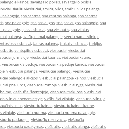
 palangoje kainos
,
savaitgalio poilsis
,
savaitgalio poilsis
sbuciai
,
siauliu viesbuciai
,
smilčių vilos
,
smilciu vilos palanga
,
i palangoje
,
spa centras
,
spa centras palanga
,
spa centras
is
,
spa palangoje
,
spa paslaugos
,
spa paslaugos palangoje
,
spa
s palangoje
,
spa viesbuciai
,
spa viesbutis
,
spa vilnius
amai palanga
,
svečių namai palangoje
,
sveciu namai vilniuje
,
entosios viesbuciai
,
tauras palanga
,
trakai viesbuciai
,
turkijos
ešbutis
,
ventspilis viesbuciai
,
viesbuciai
,
viesbuciai
sbuciai jurmaloje
,
viesbuciai kaunas
,
viešbučiai kaune
,
a
,
viešbučiai klaipėdoje
,
viesbuciai klaipedoje kainos
,
viešbučiai
oje
,
viešbučiai palanga
,
viesbuciai palangoj
,
viesbuciai
uciai palangoje akcijos
,
viesbuciai palangoje kainos
,
viesbuciai
uciai prie juros
,
viesbuciai romoje
,
viesbuciai ryga
,
viesbuciai
okholme
,
viešbučiai šventojoje
,
viesbuciai trakuose
,
viesbuciai
ciai vilniaus senamiestyje
,
viešbučiai vilniuje
,
viesbuciai vilniuje
šbučiai vilnius
,
viesbuciu kainos
,
viesbuciu kainos kaune
,
s vilniuje
,
viesbuciu nuoma
,
viesbuciu nuoma palangoje
,
esbuciu paslaugos
,
viešbučių rezervacija
,
viešbučių
mos
,
viesbuciu uzsakymas
,
viešbutis
,
viesbutis alanga
,
viešbutis