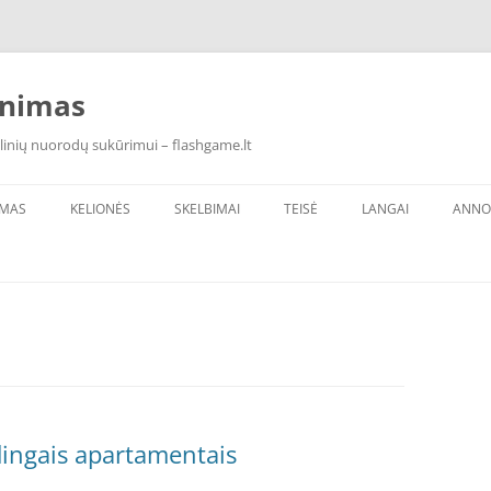
inimas
linių nuorodų sukūrimui – flashgame.lt
IMAS
KELIONĖS
SKELBIMAI
TEISĖ
LANGAI
ANNO
ūdingais apartamentais