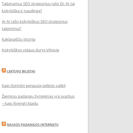
Talpinamus SEO straipsnius rašo DI: Ar tai
kokybiška ir naudinga?
Ar AI rašo kokybiškus SEO straipsnius
talpinimui?
Kaklaraiščių istorija
Kokybiškos vidaus durys Vilniuje
LEKTUVU BILIETAI
Kaip išsirinkti geriausią pelėsio valiklį
Žieminių padangų žymėjimas yra svarbus
– kaip išvengti klaidų
NAUJOS PADANGOS INTERNETU