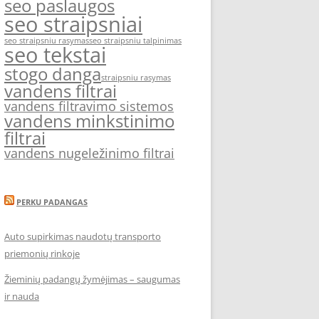
seo paslaugos
seo straipsniai
seo straipsniu rasymas
seo straipsniu talpinimas
seo tekstai
stogo danga
straipsniu rasymas
vandens filtrai
vandens filtravimo sistemos
vandens minkstinimo
filtrai
vandens nugeležinimo filtrai
PERKU PADANGAS
Auto supirkimas naudotų transporto
priemonių rinkoje
Žieminių padangų žymėjimas – saugumas
ir nauda