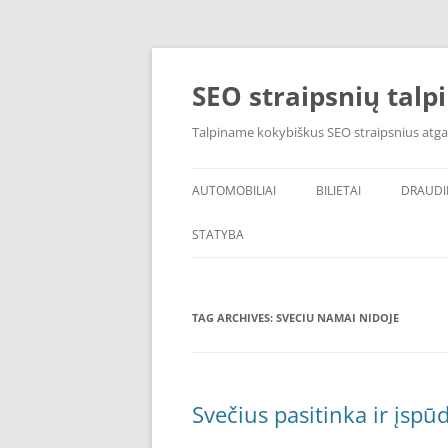
Skip
to
content
SEO straipsnių talp
Talpiname kokybiškus SEO straipsnius atga
AUTOMOBILIAI
BILIETAI
DRAUD
STATYBA
TAG ARCHIVES:
SVECIU NAMAI NIDOJE
Svečius pasitinka ir įsp