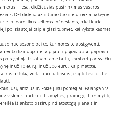
s metus. Tiesa, didžiausias pasirinkimas vasaros
ėnesiais. Dėl didelio užimtumo tuo metu reikia nakvyne
rie tai daro likus keliems mėnesiams, o kai kurie
ji poilsiautojai taip elgiasi tuomet, kai vyksta kasmet į
auso nuo sezono bei to, kur norėsite apsigyventi.
amentai kainuoja ne taip jau ir pigiai, o štai paprasti
s pats galioja ir kalbant apie butų, kambarių ar svečių
ynę ir už 10 eurų, ir už 300 eurų. Kaip matote,
 rasite tokią vietą, kuri pateisins jūsų lūkesčius bei
dauti.
 koks jūsų amžius ir, kokie jūsų pomėgiai. Palanga yra
k daug visiems, kurie nori ramybės, pramogų, linksmybių,
Tereikia iš anksto pasirūpinti atostogų planais ir