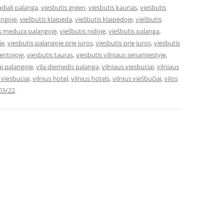
adiali palanga
,
viesbutis green
,
viesbutis kaunas
,
viesbutis
angoje
,
viešbutis klaipėda
,
viešbutis klaipėdoje
,
viešbutis
is meduza palangoje
,
viešbutis nidoje
,
viešbutis palanga
,
je
,
viesbutis palangoje prie juros
,
viesbutis prie juros
,
viesbutis
ventojoje
,
viesbutis tauras
,
viesbutis vilniaus senamiestyje
,
ai palangoje
,
vila diemedis palanga
,
vilniaus viesbuciai
,
vilniaus
e viesbuciai
,
vilnius hotel
,
vilnius hotels
,
vilnius viešbučiai
,
vilos
03/22
.