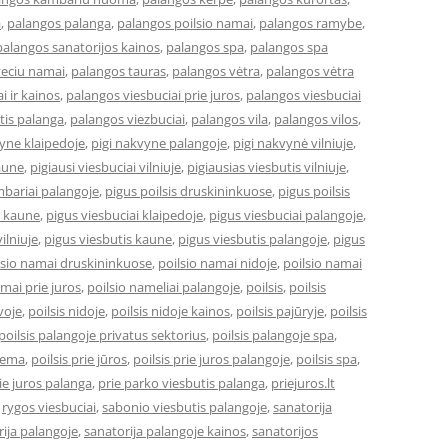
a
,
palangos palanga
,
palangos poilsio namai
,
palangos ramybe
,
palangos sanatorijos kainos
,
palangos spa
,
palangos spa
veciu namai
,
palangos tauras
,
palangos vėtra
,
palangos vėtra
i ir kainos
,
palangos viesbuciai prie juros
,
palangos viesbuciai
tis palanga
,
palangos viezbuciai
,
palangos vila
,
palangos vilos
,
vyne klaipedoje
,
pigi nakvyne palangoje
,
pigi nakvynė vilniuje
,
kaune
,
pigiausi viesbuciai vilniuje
,
pigiausias viesbutis vilniuje
,
bariai palangoje
,
pigus poilsis druskininkuose
,
pigus poilsis
i kaune
,
pigus viesbuciai klaipedoje
,
pigus viesbuciai palangoje
,
ilniuje
,
pigus viesbutis kaune
,
pigus viesbutis palangoje
,
pigus
lsio namai druskininkuose
,
poilsio namai nidoje
,
poilsio namai
amai prie juros
,
poilsio nameliai palangoje
,
poilsis
,
poilsis
uvoje
,
poilsis nidoje
,
poilsis nidoje kainos
,
poilsis pajūryje
,
poilsis
poilsis palangoje privatus sektorius
,
poilsis palangoje spa
,
ziema
,
poilsis prie jūros
,
poilsis prie juros palangoje
,
poilsis spa
,
ie juros palanga
,
prie parko viesbutis palanga
,
priejuros.lt
,
rygos viesbuciai
,
sabonio viesbutis palangoje
,
sanatorija
ija palangoje
,
sanatorija palangoje kainos
,
sanatorijos