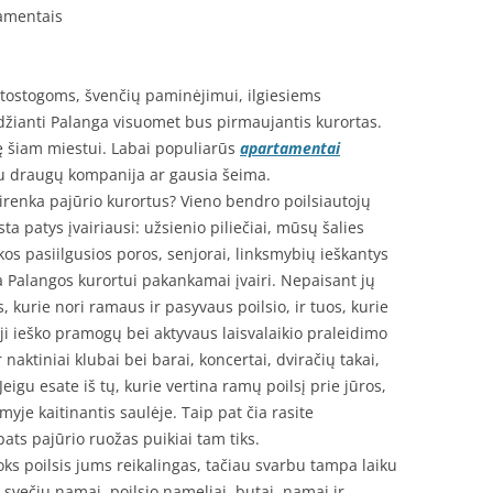
tamentais
 atostogoms, švenčių paminėjimui, ilgiesiems
džianti Palanga visuomet bus pirmaujantis kurortas.
ę šiam miestui. Labai populiarūs
apartamentai
 su draugų kompanija ar gausia šeima.
renka pajūrio kurortus? Vieno bendro poilsiautojų
ta patys įvairiausi: užsienio piliečiai, mūsų šalies
kos pasiilgusios poros, senjorai, linksmybių ieškantys
ga Palangos kurortui pakankamai įvairi. Nepaisant jų
s, kurie nori ramaus ir pasyvaus poilsio, ir tuos, kurie
ieji ieško pramogų bei aktyvaus laisvalaikio praleidimo
r naktiniai klubai bei barai, koncertai, dviračių takai,
igu esate iš tų, kurie vertina ramų poilsį prie jūros,
myje kaitinantis saulėje. Taip pat čia rasite
pats pajūrio ruožas puikiai tam tiks.
koks poilsis jums reikalingas, tačiau svarbu tampa laiku
 svečių namai, poilsio nameliai, butai, namai ir