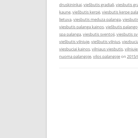
druskininkai
,
viešbutis gradiali
,
viesbutis gr
kaune
,
viešbutis kerpė
,
viesbutis kerpe pal
lietuva
,
viesbutis meduza palanga
,
viesbut
viesbutis palanga kainos
,
viešbutis palango
spa palanga
,
viesbutis sventoji
,
viesbutis s
viešbutis vilniuje
,
viešbutis vilnius
,
viezbuci
viesbuciai kainos
,
vilniaus viesbutis
,
vilniuj
nuoma palangoje
,
vilos palangoje
on
2015/