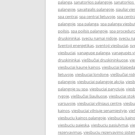
palanga
,
sanatorijos palangoje
,
sanatorijos
palangoje
,
savaitgalis palangoje
,
siauliai vie
spa centrai
,
spa centrai lietuvoje
,
spa centra
palangoje
,
spa palanga
,
spa palanga viesbut
poilsis
,
spa poilsis palangoje
,
spa proceduro
druskininkai
,
sveciu namai nidoje
,
sveciu n
šventoji energetikas
,
sventoji viesbuciai
,
sv
viesbuciai
,
vanagupe palanga
,
vanagupės vi
druskininkai
,
viešbučiai druskininkuose
,
vie
viesbuciai kaune kainos
,
viesbuciai klaiped
lietuvoje
,
viesbuciai londone
,
viešbučiai nid
palangoje
,
viesbuciai palangoje akcija
,
viesb
palangoje su spa
,
viesbuciai paryziuje
,
viesb
rygoje
,
viešbučiai šiauliuose
,
viesbuciai st
varsuvoje
,
viesbuciai vilniaus centre
,
viesbu
kainos
,
viesbuciai vilniuje senamiestyje
,
vie
viesbuciu kainos palangoje
,
viesbuciu kaino
viesbuciu paieska
,
viesbuciu pasiulymai
,
vi
rezervavimas
,
viesbuciu rezervavimo siste