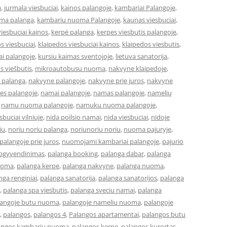
a
,
jurmala viesbuciai
,
kainos palangoje
,
kambariai Palangoje
,
ma palanga
,
kambariu nuoma Palangoje
,
kaunas viesbuciai
,
iesbuciai kainos
,
kerpė palanga
,
kerpes viesbutis palangoje
,
s viesbuciai
,
klaipedos viesbuciai kainos
,
klaipedos viesbutis
,
ai palangoje
,
kursiu kaimas sventojoje
,
lietuva sanatorija
,
os viešbutis
,
mikroautobusu nuoma
,
nakvyne klaipedoje
,
 palanga
,
nakvyne palangoje
,
nakvyne prie juros
,
nakvyne
es palangoje
,
namai palangoje
,
namas palangoje
,
namelių
,
namu nuoma palangoje
,
namuku nuoma palangoje
,
buciai vilniuje
,
nida poilsio namai
,
nida viesbuciai
,
nidoje
iu
,
noriu noriu palanga
,
noriunoriu noriu
,
nuoma pajuryje
,
alangoje prie juros
,
nuomojami kambariai palangoje
,
pajurio
apgyvendinimas
,
palanga booking
,
palanga dabar
,
palanga
uoma
,
palanga kerpe
,
palanga nakvyne
,
palanga nuoma
,
nga renginiai
,
palanga sanatorija
,
palanga sanatorijos
,
palanga
,
palanga spa viesbutis
,
palanga sveciu namai
,
palanga
langoje butu nuoma
,
palangoje nameliu nuoma
,
palangoje
,
palangos
,
palangos 4
,
Palangos apartamentai
,
palangos butu
angos kambariu nuoma
,
palangos kerpe
,
palangos kurortas
,