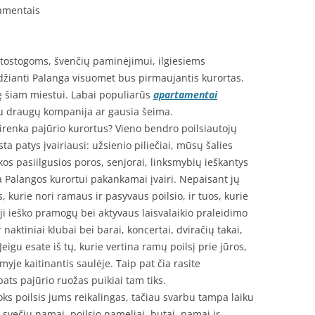
tamentais
 atostogoms, švenčių paminėjimui, ilgiesiems
džianti Palanga visuomet bus pirmaujantis kurortas.
ę šiam miestui. Labai populiarūs
apartamentai
 su draugų kompanija ar gausia šeima.
renka pajūrio kurortus? Vieno bendro poilsiautojų
ta patys įvairiausi: užsienio piliečiai, mūsų šalies
kos pasiilgusios poros, senjorai, linksmybių ieškantys
ga Palangos kurortui pakankamai įvairi. Nepaisant jų
s, kurie nori ramaus ir pasyvaus poilsio, ir tuos, kurie
ieji ieško pramogų bei aktyvaus laisvalaikio praleidimo
r naktiniai klubai bei barai, koncertai, dviračių takai,
igu esate iš tų, kurie vertina ramų poilsį prie jūros,
myje kaitinantis saulėje. Taip pat čia rasite
pats pajūrio ruožas puikiai tam tiks.
koks poilsis jums reikalingas, tačiau svarbu tampa laiku
 svečių namai, poilsio nameliai, butai, namai ir