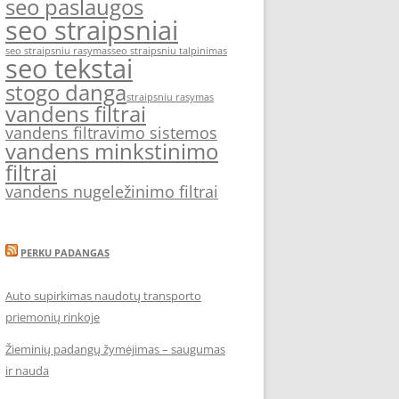
seo paslaugos
seo straipsniai
seo straipsniu rasymas
seo straipsniu talpinimas
seo tekstai
stogo danga
straipsniu rasymas
vandens filtrai
vandens filtravimo sistemos
vandens minkstinimo
filtrai
vandens nugeležinimo filtrai
PERKU PADANGAS
Auto supirkimas naudotų transporto
priemonių rinkoje
Žieminių padangų žymėjimas – saugumas
ir nauda