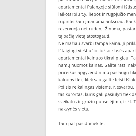
apartamentai Palangoje siūlomi ištisu
laikotarpiu t.y. liepos ir rugpjūčio m
rūpintis kaip įmanoma anksčiau. Kai ku
rezervuoja net rudenį. Žinoma, pastarie
tą pačią vietą atostogauti.
Ne mažiau svarbi tampa kaina. Ji prikl
Ištaigingi viešbučio liukso klasės apart
apartamentai kainuos tikrai pigiau. Ta
namų nuomos kainas. Galite rasti nakv
prireikus apgyvendinimo paslaugų tikrai
kainuos tiek, kiek sau galite leisti išlai
Poilsis reikalingas visiems. Nesvarbu,
tas kurortas, kuris gali pasiūlyti tie
sveikatos ir grožio puoselėjimo, ir kt. 
nakvynės vieta.
Taip pat pasidomėkite: