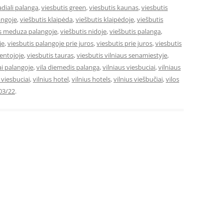
adiali palanga
,
viesbutis green
,
viesbutis kaunas
,
viesbutis
angoje
,
viešbutis klaipėda
,
viešbutis klaipėdoje
,
viešbutis
is meduza palangoje
,
viešbutis nidoje
,
viešbutis palanga
,
je
,
viesbutis palangoje prie juros
,
viesbutis prie juros
,
viesbutis
ventojoje
,
viesbutis tauras
,
viesbutis vilniaus senamiestyje
,
ai palangoje
,
vila diemedis palanga
,
vilniaus viesbuciai
,
vilniaus
e viesbuciai
,
vilnius hotel
,
vilnius hotels
,
vilnius viešbučiai
,
vilos
03/22
.