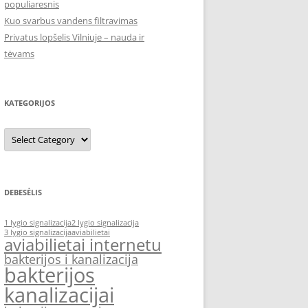
populiaresnis
Kuo svarbus vandens filtravimas
Privatus lopšelis Vilniuje – nauda ir
tėvams
KATEGORIJOS
Kategorijos
DEBESĖLIS
1 lygio signalizacija
2 lygio signalizacija
3 lygio signalizacija
aviabilietai
aviabilietai internetu
bakterijos i kanalizacija
bakterijos
kanalizacijai