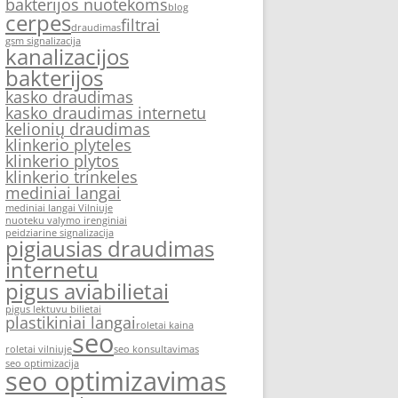
bakterijos nuotekoms
blog
cerpes
filtrai
draudimas
gsm signalizacija
kanalizacijos
bakterijos
kasko draudimas
kasko draudimas internetu
kelionių draudimas
klinkerio plyteles
klinkerio plytos
klinkerio trinkeles
mediniai langai
mediniai langai Vilniuje
nuoteku valymo irenginiai
peidziarine signalizacija
pigiausias draudimas
internetu
pigus aviabilietai
pigus lektuvu bilietai
plastikiniai langai
roletai kaina
seo
roletai vilniuje
seo konsultavimas
seo optimizacija
seo optimizavimas