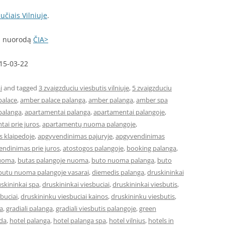
učiais Vilniuje
.
mi nuorodą
ČIA>
015-03-22
i
and tagged
3 zvaigzduciu viesbutis vilniuje
,
5 zvaigzduciu
palace
,
amber palace palanga
,
amber palanga
,
amber spa
palanga
,
apartamentai palanga
,
apartamentai palangoje
,
ai prie juros
,
apartamentų nuoma palangoje
,
 klaipedoje
,
apgyvendinimas pajuryje
,
apgyvendinimas
ndinimas prie juros
,
atostogos palangoje
,
booking palanga
,
nuoma
,
butas palangoje nuoma
,
buto nuoma palanga
,
buto
butu nuoma palangoje vasarai
,
diemedis palanga
,
druskininkai
skininkai spa
,
druskininkai viesbuciai
,
druskininkai viesbutis
,
buciai
,
druskininku viesbuciai kainos
,
druskininku viesbutis
,
a
,
gradiali palanga
,
gradiali viesbutis palangoje
,
green
eda
,
hotel palanga
,
hotel palanga spa
,
hotel vilnius
,
hotels in