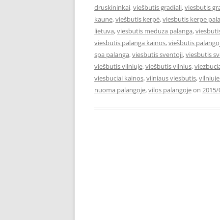
druskininkai
,
viešbutis gradiali
,
viesbutis gr
kaune
,
viešbutis kerpė
,
viesbutis kerpe pal
lietuva
,
viesbutis meduza palanga
,
viesbut
viesbutis palanga kainos
,
viešbutis palango
spa palanga
,
viesbutis sventoji
,
viesbutis s
viešbutis vilniuje
,
viešbutis vilnius
,
viezbuci
viesbuciai kainos
,
vilniaus viesbutis
,
vilniuj
nuoma palangoje
,
vilos palangoje
on
2015/