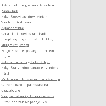
Auto supirkimas greitam automobilio
pardavimui
Kokybiškos vidaus durys Vilniuje
Vandens filtrai namui
Aquaphor filtrai
Geriausios bakterijos kanalizacijai
Įtempiamų lubų montavimo klaidos,
kurių reikėtų vengti
Naujos vasarinės padangos internetu
pigiau
Kokie netikėtumai gali iškilti kelyje?
Kokybiškas vanduo namuose – vandens
filtrai
Mediniai nameliai vaikams – kiek kainuoja
Griovimo darbai – paprasta siena
daugiabutyje
Vaikų nameliai – ką dovanoti vaikams
Privatus darželis Klaipėdoje – vis