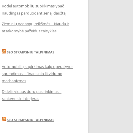
Kodėl automobilių supirkimas ypač
naudingas parduodant seną, daužtą
Žieminių padangų reikšmės – Nauda ir
atsakomybė pažeidus taisykles
SEO STRAIPSNIU TALPINIMAS
Automobilių supirkimas kaip operatyvus
sprendimas – finansinio likvidumo
mechanizmas
Didelis vidaus durų pasirinkimas –
rankenos ir interjeras
SEO STRAIPSNIU TALPINIMAS