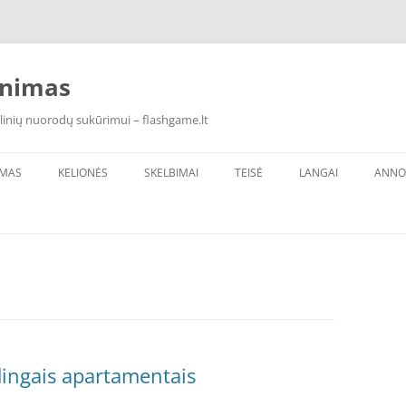
inimas
linių nuorodų sukūrimui – flashgame.lt
IMAS
KELIONĖS
SKELBIMAI
TEISĖ
LANGAI
ANNO
ūdingais apartamentais