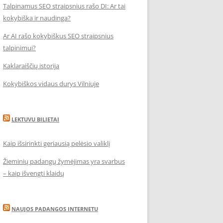
Talpinamus SEO straipsnius rašo DI: Ar tai
kokybiška ir naudinga?
Ar AI rašo kokybiškus SEO straipsnius
talpinimui?
Kaklaraiščių istorija
Kokybiškos vidaus durys Vilniuje
LEKTUVU BILIETAI
Kaip išsirinkti geriausią pelėsio valiklį
Žieminių padangų žymėjimas yra svarbus
– kaip išvengti klaidų
NAUJOS PADANGOS INTERNETU