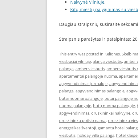
Nakvynė Vilniuje
;
Kitų miestų palyginimas su viešb
Daugiau straipsnių susirasite sekda
Straipsnis parašytas ir patalpintas: 2
This entry was posted in
Kelionės
,
Skelbima
viesbuciai vilniuje
,
alanga viesbutis
,
amber 
palanga
,
amber viesbutis
,
amber viesbutis 
apartamentai palangoje nuoma
,
apartament
apgyvendinimas jurmaloje
,
apgyvendinimas
palanga
,
apgyvendinimas palangoje
,
apgyve
butai nuomai palangoje
,
butai palangoje 
nuoma palangoje
,
butų nuoma palangoje
,
apgyvendinimas
,
druskininkai nakvyne
,
dru
druskininku poilsio namai
,
druskininku vies
energetikas šventoji
,
gamanta hotel palang
viesbutis
,
holiday villa palanga
,
hotel klaip