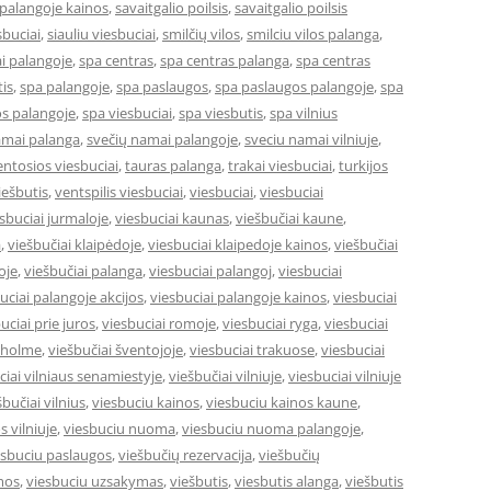
 palangoje kainos
,
savaitgalio poilsis
,
savaitgalio poilsis
sbuciai
,
siauliu viesbuciai
,
smilčių vilos
,
smilciu vilos palanga
,
i palangoje
,
spa centras
,
spa centras palanga
,
spa centras
is
,
spa palangoje
,
spa paslaugos
,
spa paslaugos palangoje
,
spa
s palangoje
,
spa viesbuciai
,
spa viesbutis
,
spa vilnius
amai palanga
,
svečių namai palangoje
,
sveciu namai vilniuje
,
entosios viesbuciai
,
tauras palanga
,
trakai viesbuciai
,
turkijos
ešbutis
,
ventspilis viesbuciai
,
viesbuciai
,
viesbuciai
sbuciai jurmaloje
,
viesbuciai kaunas
,
viešbučiai kaune
,
a
,
viešbučiai klaipėdoje
,
viesbuciai klaipedoje kainos
,
viešbučiai
oje
,
viešbučiai palanga
,
viesbuciai palangoj
,
viesbuciai
uciai palangoje akcijos
,
viesbuciai palangoje kainos
,
viesbuciai
uciai prie juros
,
viesbuciai romoje
,
viesbuciai ryga
,
viesbuciai
okholme
,
viešbučiai šventojoje
,
viesbuciai trakuose
,
viesbuciai
ciai vilniaus senamiestyje
,
viešbučiai vilniuje
,
viesbuciai vilniuje
šbučiai vilnius
,
viesbuciu kainos
,
viesbuciu kainos kaune
,
s vilniuje
,
viesbuciu nuoma
,
viesbuciu nuoma palangoje
,
esbuciu paslaugos
,
viešbučių rezervacija
,
viešbučių
mos
,
viesbuciu uzsakymas
,
viešbutis
,
viesbutis alanga
,
viešbutis