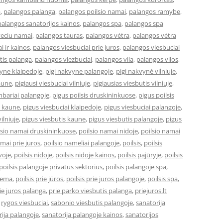
a
,
palangos palanga
,
palangos poilsio namai
,
palangos ramybe
,
palangos sanatorijos kainos
,
palangos spa
,
palangos spa
veciu namai
,
palangos tauras
,
palangos vėtra
,
palangos vėtra
i ir kainos
,
palangos viesbuciai prie juros
,
palangos viesbuciai
tis palanga
,
palangos viezbuciai
,
palangos vila
,
palangos vilos
,
vyne klaipedoje
,
pigi nakvyne palangoje
,
pigi nakvynė vilniuje
,
kaune
,
pigiausi viesbuciai vilniuje
,
pigiausias viesbutis vilniuje
,
bariai palangoje
,
pigus poilsis druskininkuose
,
pigus poilsis
i kaune
,
pigus viesbuciai klaipedoje
,
pigus viesbuciai palangoje
,
ilniuje
,
pigus viesbutis kaune
,
pigus viesbutis palangoje
,
pigus
lsio namai druskininkuose
,
poilsio namai nidoje
,
poilsio namai
amai prie juros
,
poilsio nameliai palangoje
,
poilsis
,
poilsis
uvoje
,
poilsis nidoje
,
poilsis nidoje kainos
,
poilsis pajūryje
,
poilsis
poilsis palangoje privatus sektorius
,
poilsis palangoje spa
,
ziema
,
poilsis prie jūros
,
poilsis prie juros palangoje
,
poilsis spa
,
ie juros palanga
,
prie parko viesbutis palanga
,
priejuros.lt
,
rygos viesbuciai
,
sabonio viesbutis palangoje
,
sanatorija
ija palangoje
,
sanatorija palangoje kainos
,
sanatorijos