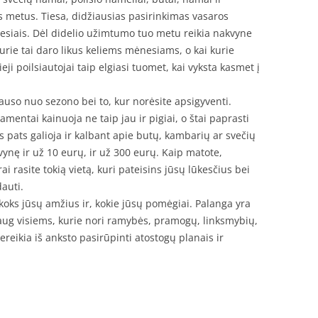
s metus. Tiesa, didžiausias pasirinkimas vasaros
ėnesiais. Dėl didelio užimtumo tuo metu reikia nakvyne
rie tai daro likus keliems mėnesiams, o kai kurie
ji poilsiautojai taip elgiasi tuomet, kai vyksta kasmet į
auso nuo sezono bei to, kur norėsite apsigyventi.
amentai kainuoja ne taip jau ir pigiai, o štai paprasti
s pats galioja ir kalbant apie butų, kambarių ar svečių
ynę ir už 10 eurų, ir už 300 eurų. Kaip matote,
 rasite tokią vietą, kuri pateisins jūsų lūkesčius bei
dauti.
 koks jūsų amžius ir, kokie jūsų pomėgiai. Palanga yra
k daug visiems, kurie nori ramybės, pramogų, linksmybių,
Tereikia iš anksto pasirūpinti atostogų planais ir