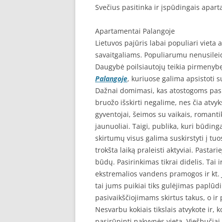
Svečius pasitinka ir įspūdingais apar
Apartamentai Palangoje
Lietuvos pajūris labai populiari vieta
savaitgaliams. Populiarumu nenusilei
Daugybė poilsiautojų teikia pirmenyb
Palangoje
, kuriuose galima apsistoti
Dažnai domimasi, kas atostogoms pasi
bruožo išskirti negalime, nes čia atvyks
gyventojai, šeimos su vaikais, romanti
jaunuoliai. Taigi, publika, kuri būdin
skirtumų visus galima suskirstyti į tuo
trokšta laiką praleisti aktyviai. Pastar
būdų. Pasirinkimas tikrai didelis. Tai i
ekstremalios vandens pramogos ir kt. Je
tai jums puikiai tiks gulėjimas paplūdi
pasivaikščiojimams skirtus takus, o ir 
Nesvarbu kokiais tikslais atvykote ir, 
pasirūpinti nakvynės vieta. Viešbučiai,