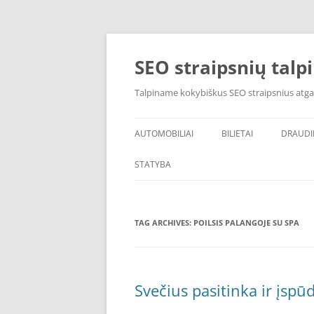
Skip
to
content
SEO straipsnių talp
Talpiname kokybiškus SEO straipsnius atga
AUTOMOBILIAI
BILIETAI
DRAUD
STATYBA
TAG ARCHIVES:
POILSIS PALANGOJE SU SPA
Svečius pasitinka ir įsp