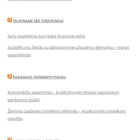
TALPINAME SEO STRAIPSNIUS
Auto supirkimas turi realią finansinę vertę
Sužadėtuvių žiedas su laboratorijoje užaugintu deimantu – tvarus
pasirinkimas
PADANGOS INTERNETU PIGIAU
Automobilių supirkimas – kodėl žmonės renkasi paprastesnį
pardavimo būdą?
Žieminių padangų žymėjimo reikšmės – Atsakomybė nesilaikant
taisyklių