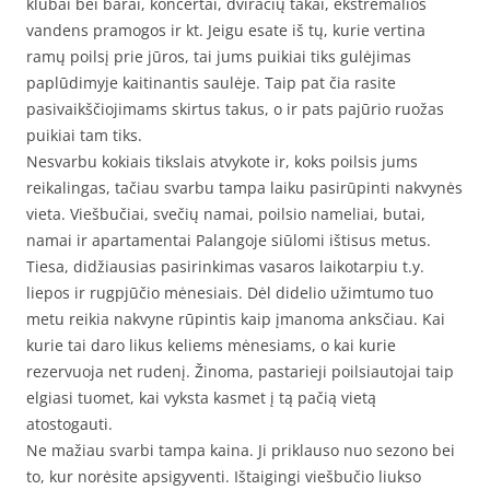
klubai bei barai, koncertai, dviračių takai, ekstremalios
vandens pramogos ir kt. Jeigu esate iš tų, kurie vertina
ramų poilsį prie jūros, tai jums puikiai tiks gulėjimas
paplūdimyje kaitinantis saulėje. Taip pat čia rasite
pasivaikščiojimams skirtus takus, o ir pats pajūrio ruožas
puikiai tam tiks.
Nesvarbu kokiais tikslais atvykote ir, koks poilsis jums
reikalingas, tačiau svarbu tampa laiku pasirūpinti nakvynės
vieta. Viešbučiai, svečių namai, poilsio nameliai, butai,
namai ir apartamentai Palangoje siūlomi ištisus metus.
Tiesa, didžiausias pasirinkimas vasaros laikotarpiu t.y.
liepos ir rugpjūčio mėnesiais. Dėl didelio užimtumo tuo
metu reikia nakvyne rūpintis kaip įmanoma anksčiau. Kai
kurie tai daro likus keliems mėnesiams, o kai kurie
rezervuoja net rudenį. Žinoma, pastarieji poilsiautojai taip
elgiasi tuomet, kai vyksta kasmet į tą pačią vietą
atostogauti.
Ne mažiau svarbi tampa kaina. Ji priklauso nuo sezono bei
to, kur norėsite apsigyventi. Ištaigingi viešbučio liukso