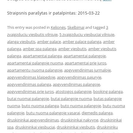
Straipsnis parašytas ir patalpintas: 2015-03-22
This entry was posted in
Kelionės
,
Skelbimai
and tagged
3
zvaigzduciu viesbutis vilniuje
,
5 zvaigzduciu viesbuciai vilniuje
,
alanga viesbutis
,
amber palace
,
amber palace palanga
,
amber
palanga
,
amber spa palanga
,
amber viesbutis
,
amber viesbutis
palanga
,
apartamentai palanga
,
apartamentai palangoje
,
apartamentai palangoje nuoma
,
apartamentai prie juros
,
apartamentų nuoma palangoje
,
apgyvendinimas jurmaloje
,
apgyvendinimas klaipedoje
,
apgyvendinimas pajuryje
,
apgyvendinimas palanga
,
apgyvendinimas palangoje
,
apgyvendinimas prie juros
,
atostogos palangoje
,
booking palanga
,
butai nuomai palangoje
,
butai palangoje nuoma
,
butas palangoje
nuoma
,
buto nuoma palanga
,
buto nuoma palangoje
,
butų nuoma
palangoje
,
butu nuoma palangoje vasarai
,
diemedis palanga
,
druskininkai apgyvendinimas
,
druskininkai nakvyne
,
druskininkai
spa
,
druskininkai viesbuciai
,
druskininkai viesbutis
,
druskininku