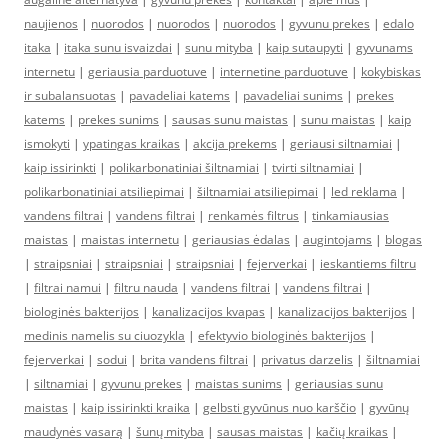
naujienos
|
nuorodos
|
nuorodos
|
nuorodos
|
gyvunu prekes
|
edalo
itaka
|
itaka sunu isvaizdai
|
sunu mityba
|
kaip sutaupyti
|
gyvunams
internetu
|
geriausia parduotuve
|
internetine parduotuve
|
kokybiskas
ir subalansuotas
|
pavadeliai katems
|
pavadeliai sunims
|
prekes
katems
|
prekes sunims
|
sausas sunu maistas
|
sunu maistas
|
kaip
ismokyti
|
ypatingas kraikas
|
akcija prekems
|
geriausi siltnamiai
|
kaip issirinkti
|
polikarbonatiniai šiltnamiai
|
tvirti siltnamiai
|
polikarbonatiniai atsiliepimai
|
šiltnamiai atsiliepimai
|
led reklama
|
vandens filtrai
|
vandens filtrai
|
renkamės filtrus
|
tinkamiausias
maistas
|
maistas internetu
|
geriausias ėdalas
|
augintojams
|
blogas
|
straipsniai
|
straipsniai
|
straipsniai
|
fejerverkai
|
ieskantiems filtru
|
filtrai namui
|
filtru nauda
|
vandens filtrai
|
vandens filtrai
|
biologinės bakterijos
|
kanalizacijos kvapas
|
kanalizacijos bakterijos
|
medinis namelis su ciuozykla
|
efektyvio biologinės bakterijos
|
fejerverkai
|
sodui
|
brita vandens filtrai
|
privatus darzelis
|
šiltnamiai
|
siltnamiai
|
gyvunu prekes
|
maistas sunims
|
geriausias sunu
maistas
|
kaip issirinkti kraika
|
gelbsti gyvūnus nuo karščio
|
gyvūnų
maudynės vasarą
|
šunų mityba
|
sausas maistas
|
kačių kraikas
|