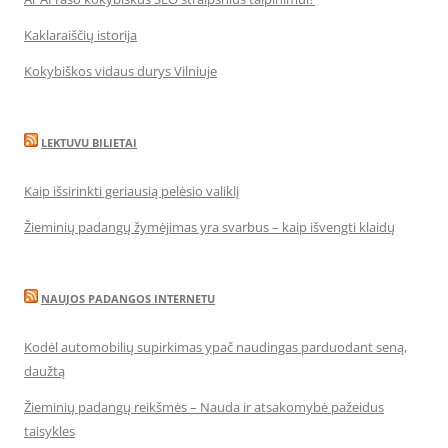
Kaklaraiščių istorija
Kokybiškos vidaus durys Vilniuje
LEKTUVU BILIETAI
Kaip išsirinkti geriausią pelėsio valiklį
Žieminių padangų žymėjimas yra svarbus – kaip išvengti klaidų
NAUJOS PADANGOS INTERNETU
Kodėl automobilių supirkimas ypač naudingas parduodant seną,
daužtą
Žieminių padangų reikšmės – Nauda ir atsakomybė pažeidus
taisykles