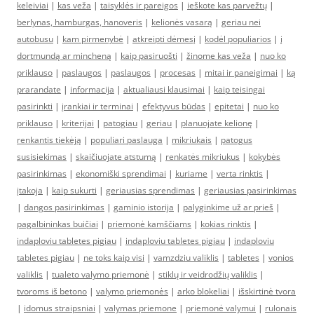
keleiviai
|
kas veža
|
taisyklės ir pareigos
|
ieškote kas parvežtų
|
berlynas, hamburgas, hanoveris
|
kelionės vasarą
|
geriau nei
autobusu
|
kam pirmenybė
|
atkreipti dėmesį
|
kodėl populiarios
|
į
dortmundą ar mincheną
|
kaip pasiruošti
|
žinome kas veža
|
nuo ko
priklauso
|
paslaugos
|
paslaugos
|
procesas
|
mitai ir paneigimai
|
ką
prarandate
|
informacija
|
aktualiausi klausimai
|
kaip teisingai
pasirinkti
|
įrankiai ir terminai
|
efektyvus būdas
|
epitetai
|
nuo ko
priklauso
|
kriterijai
|
patogiau
|
geriau
|
planuojate kelionę
|
renkantis tiekėją
|
populiari paslauga
|
mikriukais
|
patogus
susisiekimas
|
skaičiuojate atstumą
|
renkatės mikriukus
|
kokybės
pasirinkimas
|
ekonomiški sprendimai
|
kuriame
|
verta rinktis
|
įtakoja
|
kaip sukurti
|
geriausias sprendimas
|
geriausias pasirinkimas
|
dangos pasirinkimas
|
gaminio istorija
|
palyginkime už ar prieš
|
pagalbininkas buičiai
|
priemonė kamščiams
|
kokias rinktis
|
indaploviu tabletes pigiau
|
indaploviu tabletes pigiau
|
indaploviu
tabletes pigiau
|
ne toks kaip visi
|
vamzdziu valiklis
|
tabletes
|
vonios
valiklis
|
tualeto valymo priemonė
|
stiklų ir veidrodžių valiklis
|
tvoroms iš betono
|
valymo priemonės
|
arko blokeliai
|
išskirtinė tvora
|
idomus straipsniai
|
valymas priemone
|
priemonė valymui
|
rulonais