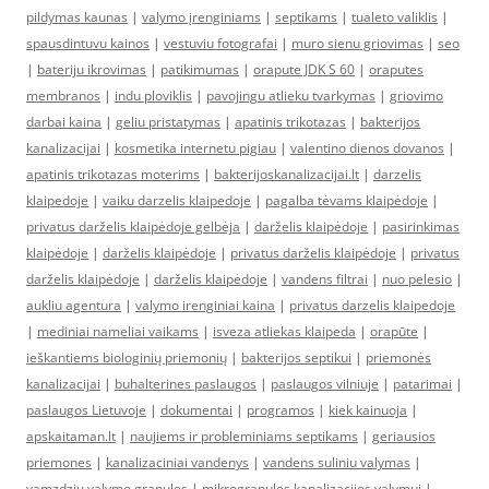
pildymas kaunas
|
valymo įrenginiams
|
septikams
|
tualeto valiklis
|
spausdintuvu kainos
|
vestuviu fotografai
|
muro sienu griovimas
|
seo
|
bateriju ikrovimas
|
patikimumas
|
orapute JDK S 60
|
oraputes
membranos
|
indu ploviklis
|
pavojingu atlieku tvarkymas
|
griovimo
darbai kaina
|
geliu pristatymas
|
apatinis trikotazas
|
bakterijos
kanalizacijai
|
kosmetika internetu pigiau
|
valentino dienos dovanos
|
apatinis trikotazas moterims
|
bakterijoskanalizacijai.lt
|
darzelis
klaipedoje
|
vaiku darzelis klaipedoje
|
pagalba tėvams klaipėdoje
|
privatus darželis klaipėdoje gelbėja
|
darželis klaipėdoje
|
pasirinkimas
klaipėdoje
|
darželis klaipėdoje
|
privatus darželis klaipėdoje
|
privatus
darželis klaipėdoje
|
darželis klaipėdoje
|
vandens filtrai
|
nuo pelesio
|
aukliu agentura
|
valymo irenginiai kaina
|
privatus darzelis klaipedoje
|
mediniai nameliai vaikams
|
isveza atliekas klaipeda
|
orapūte
|
ieškantiems biologinių priemonių
|
bakterijos septikui
|
priemonės
kanalizacijai
|
buhalterines paslaugos
|
paslaugos vilniuje
|
patarimai
|
paslaugos Lietuvoje
|
dokumentai
|
programos
|
kiek kainuoja
|
apskaitaman.lt
|
naujiems ir probleminiams septikams
|
geriausios
priemones
|
kanalizaciniai vandenys
|
vandens suliniu valymas
|
vamzdziu valymo granules
|
mikrogranules kanalizacijos valymui
|