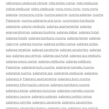
nebrangus viesbuciai vilniuje
,
nida poilsio namai
,
nida viesbuciai
,
nidoje viesbuciai
,
nidos viesbuciai
,
noriu noriu noriu
,
noriu noriu
palanga
,
noriunoriu noriu
,
nuoma pajuryje
,
nuoma palanga
,
nuoma
Palangoje
,
nuoma palangoje prie juros
,
nuomojami kambariai
palangoje
,
pajurio viesbutis
,
palanga apartamentai
,
palanga
apgyvendinimas
,
palanga booking
,
palanga dabar
,
palanga hotel
,
palanga hotels
,
palanga kambariu nuoma
,
palanga kerpe
,
palanga
nakvyne
,
palanga nuoma
,
palanga poilsio namai
,
palanga poilsis
,
palanga renginiai
,
palanga sanatorija
,
palanga sanatorijos
,
palanga
spa
,
palanga spa centras
,
palanga spa hotel
,
palanga spa viesbutis
,
palanga sveciu namai
,
palanga viešbučiai
,
palanga viešbutis
,
Palangoje
,
palangoje butu nuoma
,
palangoje nameliu nuoma
,
palangoje nuoma
,
palangoje spa
,
palangoje viesbuciai
,
palangos
,
palangos 4
,
Palangos apartamentai
,
palangos butu nuoma
,
palangos informacijos centras
,
palangos kambariu nuoma
,
palangos kerpe
,
palangos kurortas
,
palangos nameliu nuoma
,
palangos nuoma
,
palangos palanga
,
palangos poilsio namai
,
palangos ramybe
,
palangos sanatorija
,
palangos sanatorijos
,
palangos sanatorijos kainos
,
palangos spa
,
palangos spa centrai
,