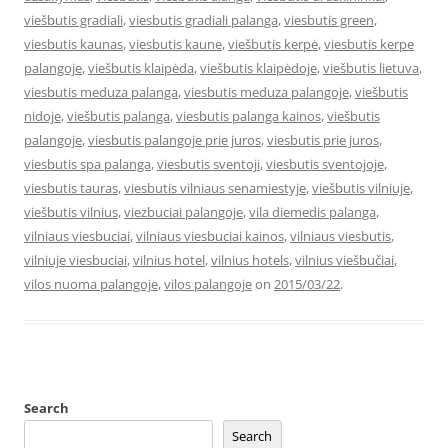
viešbutis gradiali
,
viesbutis gradiali palanga
,
viesbutis green
,
viesbutis kaunas
,
viesbutis kaune
,
viešbutis kerpė
,
viesbutis kerpe
palangoje
,
viešbutis klaipėda
,
viešbutis klaipėdoje
,
viešbutis lietuva
,
viesbutis meduza palanga
,
viesbutis meduza palangoje
,
viešbutis
nidoje
,
viešbutis palanga
,
viesbutis palanga kainos
,
viešbutis
palangoje
,
viesbutis palangoje prie juros
,
viesbutis prie juros
,
viesbutis spa palanga
,
viesbutis sventoji
,
viesbutis sventojoje
,
viesbutis tauras
,
viesbutis vilniaus senamiestyje
,
viešbutis vilniuje
,
viešbutis vilnius
,
viezbuciai palangoje
,
vila diemedis palanga
,
vilniaus viesbuciai
,
vilniaus viesbuciai kainos
,
vilniaus viesbutis
,
vilniuje viesbuciai
,
vilnius hotel
,
vilnius hotels
,
vilnius viešbučiai
,
vilos nuoma palangoje
,
vilos palangoje
on
2015/03/22
.
Search
Search