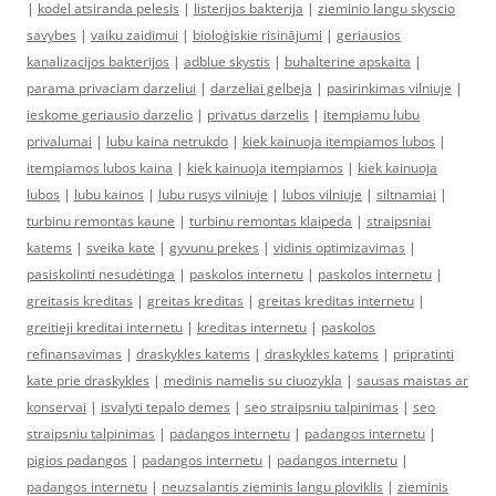
|
kodel atsiranda pelesis
|
listerijos bakterija
|
zieminio langu skyscio
savybes
|
vaiku zaidimui
|
bioloģiskie risinājumi
|
geriausios
kanalizacijos bakterijos
|
adblue skystis
|
buhalterine apskaita
|
parama privaciam darzeliui
|
darzeliai gelbeja
|
pasirinkimas vilniuje
|
ieskome geriausio darzelio
|
privatus darzelis
|
itempiamu lubu
privalumai
|
lubu kaina netrukdo
|
kiek kainuoja itempiamos lubos
|
itempiamos lubos kaina
|
kiek kainuoja itempiamos
|
kiek kainuoja
lubos
|
lubu kainos
|
lubu rusys vilniuje
|
lubos vilniuje
|
siltnamiai
|
turbinu remontas kaune
|
turbinu remontas klaipeda
|
straipsniai
katems
|
sveika kate
|
gyvunu prekes
|
vidinis optimizavimas
|
pasiskolinti nesudėtinga
|
paskolos internetu
|
paskolos internetu
|
greitasis kreditas
|
greitas kreditas
|
greitas kreditas internetu
|
greitieji kreditai internetu
|
kreditas internetu
|
paskolos
refinansavimas
|
draskykles katems
|
draskykles katems
|
pripratinti
kate prie draskykles
|
medinis namelis su ciuozykla
|
sausas maistas ar
konservai
|
isvalyti tepalo demes
|
seo straipsniu talpinimas
|
seo
straipsniu talpinimas
|
padangos internetu
|
padangos internetu
|
pigios padangos
|
padangos internetu
|
padangos internetu
|
padangos internetu
|
neuzsalantis zieminis langu ploviklis
|
zieminis