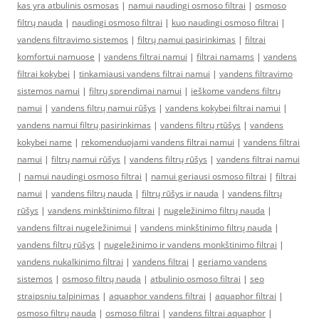
kas yra atbulinis osmosas
|
namui naudingi osmoso filtrai
|
osmoso
filtrų nauda
|
naudingi osmoso filtrai
|
kuo naudingi osmoso filtrai
|
vandens filtravimo sistemos
|
filtrų namui pasirinkimas
|
filtrai
komfortui namuose
|
vandens filtrai namui
|
filtrai namams
|
vandens
filtrai kokybei
|
tinkamiausi vandens filtrai namui
|
vandens filtravimo
sistemos namui
|
filtrų sprendimai namui
|
ieškome vandens filtrų
namui
|
vandens filtrų namui rūšys
|
vandens kokybei filtrai namui
|
vandens namui filtrų pasirinkimas
|
vandens filtrų rtūšys
|
vandens
kokybei name
|
rekomenduojami vandens filtrai namui
|
vandens filtrai
namui
|
filtrų namui rūšys
|
vandens filtrų rūšys
|
vandens filtrai namui
|
namui naudingi osmoso filtrai
|
namui geriausi osmoso filtrai
|
filtrai
namui
|
vandens filtrų nauda
|
filtrų rūšys ir nauda
|
vandens filtrų
rūšys
|
vandens minkštinimo filtrai
|
nugeležinimo filtrų nauda
|
vandens filtrai nugeležinimui
|
vandens minkštinimo filtrų nauda
|
vandens filtrų rūšys
|
nugeležinimo ir vandens monkštinimo filtrai
|
vandens nukalkinimo filtrai
|
vandens filtrai
|
geriamo vandens
sistemos
|
osmoso filtrų nauda
|
atbulinio osmoso filtrai
|
seo
straipsniu talpinimas
|
aquaphor vandens filtrai
|
aquaphor filtrai
|
osmoso filtrų nauda
|
osmoso filtrai
|
vandens filtrai aquaphor
|