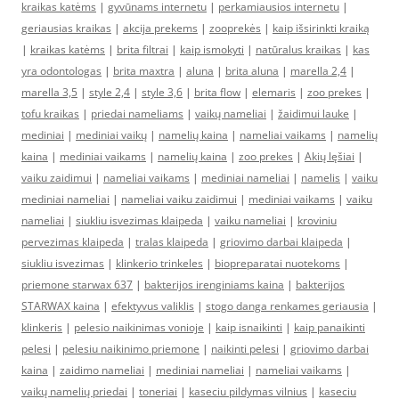
kraikas katėms
|
gyvūnams internetu
|
perkamiausios internetu
|
geriausias kraikas
|
akcija prekems
|
zooprekės
|
kaip išsirinkti kraiką
|
kraikas katėms
|
brita filtrai
|
kaip ismokyti
|
natūralus kraikas
|
kas
yra odontologas
|
brita maxtra
|
aluna
|
brita aluna
|
marella 2,4
|
marella 3,5
|
style 2,4
|
style 3,6
|
brita flow
|
elemaris
|
zoo prekes
|
tofu kraikas
|
priedai nameliams
|
vaikų nameliai
|
žaidimui lauke
|
mediniai
|
mediniai vaikų
|
namelių kaina
|
nameliai vaikams
|
namelių
kaina
|
mediniai vaikams
|
namelių kaina
|
zoo prekes
|
Akių lęšiai
|
vaiku zaidimui
|
nameliai vaikams
|
mediniai nameliai
|
namelis
|
vaiku
mediniai nameliai
|
nameliai vaiku zaidimui
|
mediniai vaikams
|
vaiku
nameliai
|
siukliu isvezimas klaipeda
|
vaiku nameliai
|
kroviniu
pervezimas klaipeda
|
tralas klaipeda
|
griovimo darbai klaipeda
|
siukliu isvezimas
|
klinkerio trinkeles
|
biopreparatai nuotekoms
|
priemone starwax 637
|
bakterijos irenginiams kaina
|
bakterijos
STARWAX kaina
|
efektyvus valiklis
|
stogo danga renkames geriausia
|
klinkeris
|
pelesio naikinimas vonioje
|
kaip isnaikinti
|
kaip panaikinti
pelesi
|
pelesiu naikinimo priemone
|
naikinti pelesi
|
griovimo darbai
kaina
|
zaidimo nameliai
|
mediniai nameliai
|
nameliai vaikams
|
vaikų namelių priedai
|
toneriai
|
kaseciu pildymas vilnius
|
kaseciu