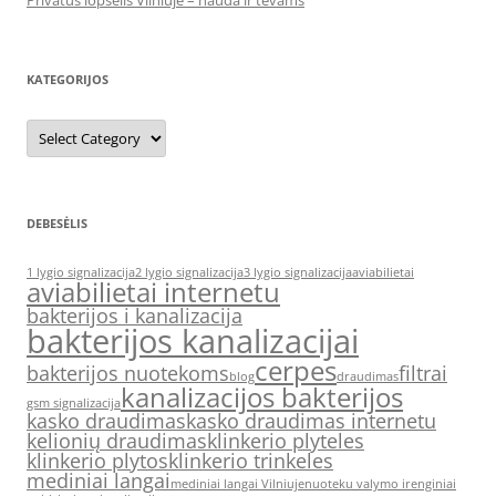
Privatus lopšelis Vilniuje – nauda ir tėvams
KATEGORIJOS
Kategorijos
DEBESĖLIS
1 lygio signalizacija
2 lygio signalizacija
3 lygio signalizacija
aviabilietai
aviabilietai internetu
bakterijos i kanalizacija
bakterijos kanalizacijai
cerpes
bakterijos nuotekoms
filtrai
blog
draudimas
kanalizacijos bakterijos
gsm signalizacija
kasko draudimas
kasko draudimas internetu
kelionių draudimas
klinkerio plyteles
klinkerio plytos
klinkerio trinkeles
mediniai langai
mediniai langai Vilniuje
nuoteku valymo irenginiai