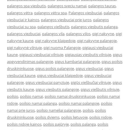
palangos spa viesbutis
,
palangos sveciu namai
,
palangos tauras
,
palangos vėtra
,
palangos vėtra spa
,
Palangos viesbuciai
,
palangos
viesbuciai ir kainos
,
palangos viesbuciai prie juros
,
palangos
viesbuciai su spa
,
palangos viešbutis
,
palangos viesbutis palanga
,
palangos viezbuciai
,
palangos vila
,
palangos vilos
,
pigi nakvyne
,
pigi
nakvyne kaune
,
pigi nakvyne klaipedoje
,
pigi nakvyne palangoje
,
pigi nakvynė vilniuje
,
pigi nuoma Palangoje
,
pigiausi viesbuciai
kaune
,
pigiausi viesbuciai vilniuje
,
pigiausias viesbutis vilniuje
,
pigus
apgyvendinimas palangoje
,
pigus kambariai palangoje
,
pigus poilsis
druskininkuose
,
pigus poilsis palangoje
,
pigus viesbuciai
,
pigus
viesbuciai kaune
,
pigus viesbuciai klaipedoje
,
pigus viesbuciai
palangoje
,
pigus viesbuciai paryziuje
,
pigūs viešbučiai vilniuje
,
pigus
viesbutis kaune
,
pigus viesbutis palangoje
,
pigus viešbutis vilniuje
,
poilsio
,
poilsio namai
,
poilsio namai druskininkuose
,
poilsio namai
nidoje
,
poilsio namai palanga
,
poilsio namai palangoje
,
poilsio
namai prie juros
,
poilsio nameliai palangoje
,
poilsis
,
poilsis
druskininkuose
,
poilsis dviems
,
poilsis lietuvoje
,
poilsis nidoje
,
poilsis nidoje kainos
,
poilsis pajūryje
,
poilsis palanga
,
poilsis