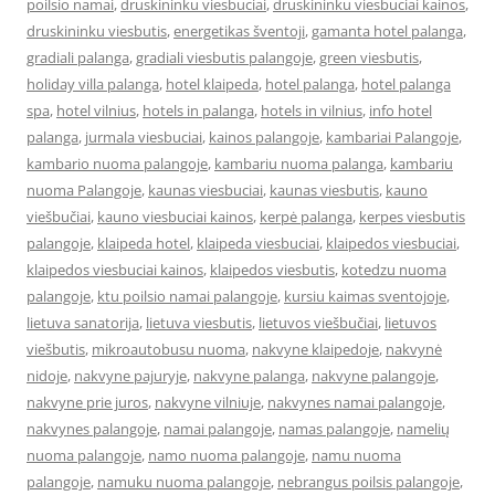
poilsio namai
,
druskininku viesbuciai
,
druskininku viesbuciai kainos
,
druskininku viesbutis
,
energetikas šventoji
,
gamanta hotel palanga
,
gradiali palanga
,
gradiali viesbutis palangoje
,
green viesbutis
,
holiday villa palanga
,
hotel klaipeda
,
hotel palanga
,
hotel palanga
spa
,
hotel vilnius
,
hotels in palanga
,
hotels in vilnius
,
info hotel
palanga
,
jurmala viesbuciai
,
kainos palangoje
,
kambariai Palangoje
,
kambario nuoma palangoje
,
kambariu nuoma palanga
,
kambariu
nuoma Palangoje
,
kaunas viesbuciai
,
kaunas viesbutis
,
kauno
viešbučiai
,
kauno viesbuciai kainos
,
kerpė palanga
,
kerpes viesbutis
palangoje
,
klaipeda hotel
,
klaipeda viesbuciai
,
klaipedos viesbuciai
,
klaipedos viesbuciai kainos
,
klaipedos viesbutis
,
kotedzu nuoma
palangoje
,
ktu poilsio namai palangoje
,
kursiu kaimas sventojoje
,
lietuva sanatorija
,
lietuva viesbutis
,
lietuvos viešbučiai
,
lietuvos
viešbutis
,
mikroautobusu nuoma
,
nakvyne klaipedoje
,
nakvynė
nidoje
,
nakvyne pajuryje
,
nakvyne palanga
,
nakvyne palangoje
,
nakvyne prie juros
,
nakvyne vilniuje
,
nakvynes namai palangoje
,
nakvynes palangoje
,
namai palangoje
,
namas palangoje
,
namelių
nuoma palangoje
,
namo nuoma palangoje
,
namu nuoma
palangoje
,
namuku nuoma palangoje
,
nebrangus poilsis palangoje
,