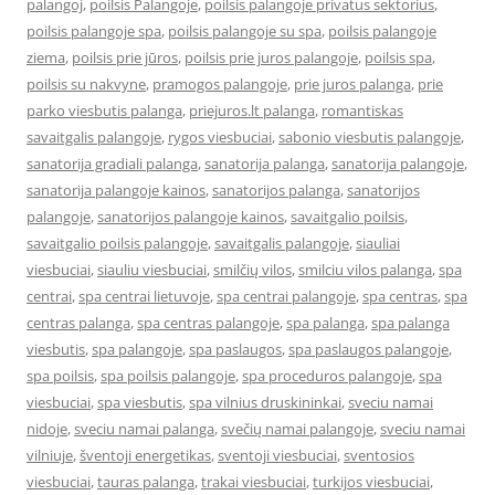
palangoj
,
poilsis Palangoje
,
poilsis palangoje privatus sektorius
,
poilsis palangoje spa
,
poilsis palangoje su spa
,
poilsis palangoje
ziema
,
poilsis prie jūros
,
poilsis prie juros palangoje
,
poilsis spa
,
poilsis su nakvyne
,
pramogos palangoje
,
prie juros palanga
,
prie
parko viesbutis palanga
,
priejuros.lt palanga
,
romantiskas
savaitgalis palangoje
,
rygos viesbuciai
,
sabonio viesbutis palangoje
,
sanatorija gradiali palanga
,
sanatorija palanga
,
sanatorija palangoje
,
sanatorija palangoje kainos
,
sanatorijos palanga
,
sanatorijos
palangoje
,
sanatorijos palangoje kainos
,
savaitgalio poilsis
,
savaitgalio poilsis palangoje
,
savaitgalis palangoje
,
siauliai
viesbuciai
,
siauliu viesbuciai
,
smilčių vilos
,
smilciu vilos palanga
,
spa
centrai
,
spa centrai lietuvoje
,
spa centrai palangoje
,
spa centras
,
spa
centras palanga
,
spa centras palangoje
,
spa palanga
,
spa palanga
viesbutis
,
spa palangoje
,
spa paslaugos
,
spa paslaugos palangoje
,
spa poilsis
,
spa poilsis palangoje
,
spa proceduros palangoje
,
spa
viesbuciai
,
spa viesbutis
,
spa vilnius druskininkai
,
sveciu namai
nidoje
,
sveciu namai palanga
,
svečių namai palangoje
,
sveciu namai
vilniuje
,
šventoji energetikas
,
sventoji viesbuciai
,
sventosios
viesbuciai
,
tauras palanga
,
trakai viesbuciai
,
turkijos viesbuciai
,