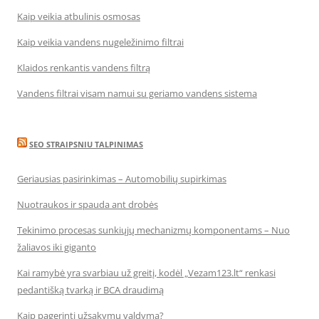
Kaip veikia atbulinis osmosas
Kaip veikia vandens nugeležinimo filtrai
Klaidos renkantis vandens filtrą
Vandens filtrai visam namui su geriamo vandens sistema
SEO STRAIPSNIU TALPINIMAS
Geriausias pasirinkimas – Automobilių supirkimas
Nuotraukos ir spauda ant drobės
Tekinimo procesas sunkiųjų mechanizmų komponentams – Nuo
žaliavos iki giganto
Kai ramybė yra svarbiau už greitį, kodėl „Vezam123.lt“ renkasi
pedantišką tvarką ir BCA draudimą
Kaip pagerinti užsakymų valdymą?