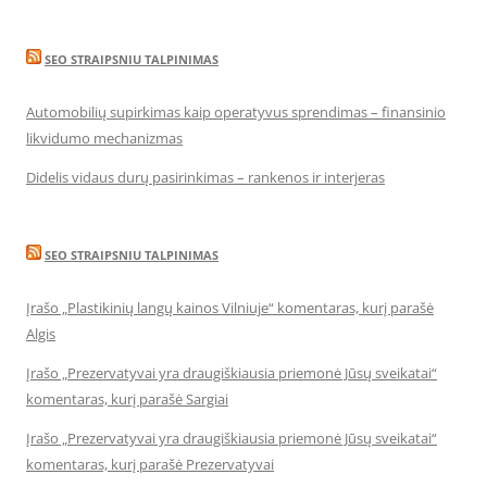
SEO STRAIPSNIU TALPINIMAS
Automobilių supirkimas kaip operatyvus sprendimas – finansinio
likvidumo mechanizmas
Didelis vidaus durų pasirinkimas – rankenos ir interjeras
SEO STRAIPSNIU TALPINIMAS
Įrašo „Plastikinių langų kainos Vilniuje“ komentaras, kurį parašė
Algis
Įrašo „Prezervatyvai yra draugiškiausia priemonė Jūsų sveikatai“
komentaras, kurį parašė Sargiai
Įrašo „Prezervatyvai yra draugiškiausia priemonė Jūsų sveikatai“
komentaras, kurį parašė Prezervatyvai