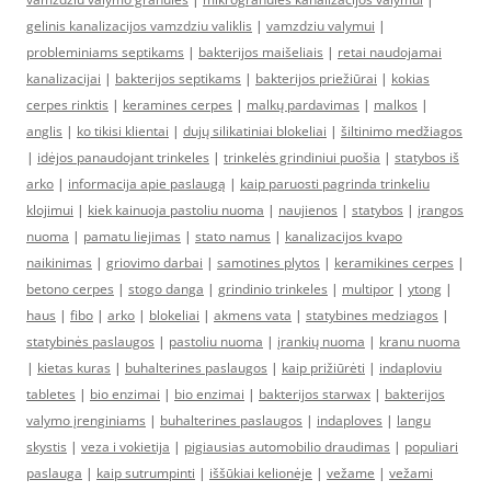
gelinis kanalizacijos vamzdziu valiklis
|
vamzdziu valymui
|
probleminiams septikams
|
bakterijos maišeliais
|
retai naudojamai
kanalizacijai
|
bakterijos septikams
|
bakterijos priežiūrai
|
kokias
cerpes rinktis
|
keramines cerpes
|
malkų pardavimas
|
malkos
|
anglis
|
ko tikisi klientai
|
dujų silikatiniai blokeliai
|
šiltinimo medžiagos
|
idėjos panaudojant trinkeles
|
trinkelės grindiniui puošia
|
statybos iš
arko
|
informacija apie paslaugą
|
kaip paruosti pagrinda trinkeliu
klojimui
|
kiek kainuoja pastoliu nuoma
|
naujienos
|
statybos
|
įrangos
nuoma
|
pamatu liejimas
|
stato namus
|
kanalizacijos kvapo
naikinimas
|
griovimo darbai
|
samotines plytos
|
keramikines cerpes
|
betono cerpes
|
stogo danga
|
grindinio trinkeles
|
multipor
|
ytong
|
haus
|
fibo
|
arko
|
blokeliai
|
akmens vata
|
statybines medziagos
|
statybinės paslaugos
|
pastoliu nuoma
|
įrankių nuoma
|
kranu nuoma
|
kietas kuras
|
buhalterines paslaugos
|
kaip prižiūrėti
|
indaploviu
tabletes
|
bio enzimai
|
bio enzimai
|
bakterijos starwax
|
bakterijos
valymo įrenginiams
|
buhalterines paslaugos
|
indaploves
|
langu
skystis
|
veza i vokietija
|
pigiausias automobilio draudimas
|
populiari
paslauga
|
kaip sutrumpinti
|
iššūkiai kelionėje
|
vežame
|
vežami