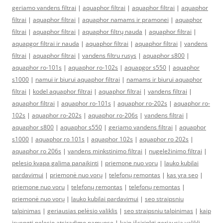
geriamo vandens filtrai
|
aquaphor filtrai
|
aquaphor filtrai
|
aquaphor
filtrai
|
aquaphor filtrai
|
aquaphor namams ir pramonei
|
aquaphor
filtrai
|
aquaphor filtrai
|
aquaphor filtrų nauda
|
aquaphor filtrai
|
aquapgor filtrai ir nauda
|
aquaphor filtrai
|
aquaphor filtrai
|
vandens
filtrai
|
aquaphor filtrai
|
vandens filtru rusys
|
aquaphor s800
|
aquaphor ro-101s
|
aquaphor ro-102s
|
aquapgor s550
|
aquaphor
s1000
|
namui ir biurui aquaphor filtrai
|
namams ir biurui aquaphor
filtrai
|
kodel aquaphor filtrai
|
aquaphor filtrai
|
vandens filtrai
|
aquaphor filtrai
|
aquaphor ro-101s
|
aquaphor ro-202s
|
aquaphor ro-
102s
|
aquaphor ro-202s
|
aquaphor ro-206s
|
vandens filtrai
|
aquaphor s800
|
aquaphor s550
|
geriamo vandens filtrai
|
aquaphor
s1000
|
aquaphor ro 101s
|
aquaphor 102s
|
aquaphor ro 202s
|
aquaphor ro 206s
|
vandens minkstinimo filtrai
|
nugeležinimo filtrai
|
pelesio kvapa galima panaikinti
|
priemone nuo voru
|
lauko kubilai
pardavimui
|
priemonė nuo vorų
|
telefonų remontas
|
kas yra seo
|
priemone nuo voru
|
telefonų remontas
|
telefonų remontas
|
priemonė nuo vorų
|
lauko kubilai pardavimui
|
seo straipsniu
talpinimas
|
geriausias pelėsio valiklis
|
seo straipsniu talpinimas
|
kaip
isvengti pelesio atsiradimo namuose
|
kaip išsirinkti geriausią valiklį