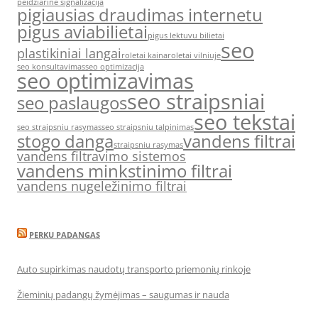
peidziarine signalizacija
pigiausias draudimas internetu
pigus aviabilietai
pigus lektuvu bilietai
seo
plastikiniai langai
roletai kaina
roletai vilniuje
seo konsultavimas
seo optimizacija
seo optimizavimas
seo straipsniai
seo paslaugos
seo tekstai
seo straipsniu rasymas
seo straipsniu talpinimas
stogo danga
vandens filtrai
straipsniu rasymas
vandens filtravimo sistemos
vandens minkstinimo filtrai
vandens nugeležinimo filtrai
PERKU PADANGAS
Auto supirkimas naudotų transporto priemonių rinkoje
Žieminių padangų žymėjimas – saugumas ir nauda