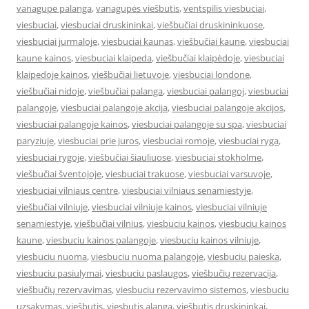
vanagupe palanga
,
vanagupės viešbutis
,
ventspilis viesbuciai
,
viesbuciai
,
viesbuciai druskininkai
,
viešbučiai druskininkuose
,
viesbuciai jurmaloje
,
viesbuciai kaunas
,
viešbučiai kaune
,
viesbuciai
kaune kainos
,
viesbuciai klaipeda
,
viešbučiai klaipėdoje
,
viesbuciai
klaipedoje kainos
,
viešbučiai lietuvoje
,
viesbuciai londone
,
viešbučiai nidoje
,
viešbučiai palanga
,
viesbuciai palangoj
,
viesbuciai
palangoje
,
viesbuciai palangoje akcija
,
viesbuciai palangoje akcijos
,
viesbuciai palangoje kainos
,
viesbuciai palangoje su spa
,
viesbuciai
paryziuje
,
viesbuciai prie juros
,
viesbuciai romoje
,
viesbuciai ryga
,
viesbuciai rygoje
,
viešbučiai šiauliuose
,
viesbuciai stokholme
,
viešbučiai šventojoje
,
viesbuciai trakuose
,
viesbuciai varsuvoje
,
viesbuciai vilniaus centre
,
viesbuciai vilniaus senamiestyje
,
viešbučiai vilniuje
,
viesbuciai vilniuje kainos
,
viesbuciai vilniuje
senamiestyje
,
viešbučiai vilnius
,
viesbuciu kainos
,
viesbuciu kainos
kaune
,
viesbuciu kainos palangoje
,
viesbuciu kainos vilniuje
,
viesbuciu nuoma
,
viesbuciu nuoma palangoje
,
viesbuciu paieska
,
viesbuciu pasiulymai
,
viesbuciu paslaugos
,
viešbučių rezervacija
,
viešbučių rezervavimas
,
viesbuciu rezervavimo sistemos
,
viesbuciu
uzsakymas
,
viešbutis
,
viesbutis alanga
,
viešbutis druskininkai
,