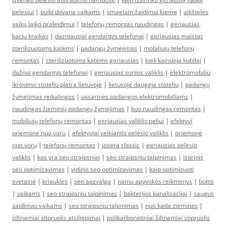
pelėsiui
|
puiki dovana vaikams
|
smagiam žaidimui kieme
|
aikštelės
vaikų laiko praleidimui
|
telefonų remontas naudingas
|
geriausias
kaciu kraikas
|
dazniausiai gendantys telefonai
|
geriausias maistas
sterilizuotoms katėms
|
padangų žymėjimas
|
mobiliųjų telefonų
remontas
|
sterilizuotoms katėms geriausias
|
kiek kainuoja kubilai
|
dažnai gendantys telefonai
|
geriausias vonios valiklis
|
elektromobiliu
ikrovimo stoteliu pletra lietuvoje
|
lietuvoje daugeja stoteliu
|
padangų
žymėjimas reikalingas
|
vasarinės padangos elektromobiliams
|
naudingas žieminių padangų žymėjimas
|
kuo naudingas remontas
|
mobiliųjų telefonų remontas
|
geriausias valiklis peliui
|
efektyvi
priemone nuo voru
|
efektyviai veikiantis pelėsio valiklis
|
priemonė
nuo vorų
|
telefonų remontas
|
josera classic
|
geriausias pelesio
valiklis
|
kas yra seo straipsniai
|
seo straipsniu talpinimas
|
isorinis
seo optimizavimas
|
vidinis seo optimizavimas
|
kaip optimizuoti
svetaine
|
kriaukles
|
seo apzvalga
|
namu apyvokos reikmenys
|
buitis
|
vaikams
|
seo straipsniu talpinimas
|
bakterijos kanalizacijai
|
saugus
zaidimas vaikams
|
seo straipsniu talpinimas
|
nuo kada ziemines
|
siltnamiai stipruolis atsiliepimai
|
polikarbonatiniai šiltnamiai stipruolis