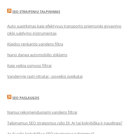
SEO STRAIPSNIU TALPINIMAS
Auto supirkimas kaip efektyvus transporto priemonės gyvavimo
ciklo valdymo instrumentas
Klaidos renkantis vandens filtrą
Nano danga automobilio stiklams
Kaip veikia osmoso filtrai
Vandenyje rasti nitratai - poveikis sveikatai
SEO PASLAUGOS
Namui rekomenduojami vandens filtrai
Talpinamus SEO straipsnius rašo DI: Ar tai kokybiška ir naudinga?
Ar AI rašo kokybiškus SEO straipsnius talpinimui?