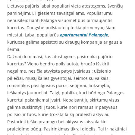
Lietuvos pajūris labai populiari vieta atostogoms, švenčių
paminėjimui, ilgiesiems savaitgaliams. Populiarumu
nenusileidžianti Palanga visuomet bus pirmaujantis
kurortas. Daugybė poilsiautojų teikia pirmenybę šiam
miestui. Labai populiarūs
apartamentai Palangoje
,
kuriuose galima apsistoti su draugų kompanija ar gausia
šeima.
Dažnai domimasi, kas atostogoms pasirenka pajūrio
kurortus? Vieno bendro poilsiautojų bruožo išskirti
negalime, nes čia atvyksta patys įvairiausi: užsienio
piliečiai, mūsų šalies gyventojai, šeimos su vaikais,
romantikos pasiilgusios poros, senjorai, linksmybių
ieškantys jaunuoliai. Taigi, publika, kuri būdinga Palangos
kurortui pakankamai įvairi. Nepaisant jų skirtumų visus
galima suskirstyti į tuos, kurie nori ramaus ir pasyvaus
poilsio, ir tuos, kurie trokšta laiką praleisti aktyviai.
Pastarieji ieško pramogų bei aktyvaus laisvalaikio
praleidimo būdų. Pasirinkimas tikrai didelis. Tai ir naktiniai