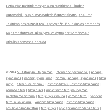
Geriausias pasirinkimas yra auto supirkimas – kodėl?
Automobilių supirkimas padeda išspręsti finansų trūkumą
Tekinimo paslaugos ir realūs pavyzdžiai iš sunkiosios pramonės
Kaip transformuoti užsakymų valdymą per 12 mėnesių?
Atbulinis osmosas ir nauda
© 2014
SEO straipsniu talpinimas
|
internetine parduotuve
|
padangų
žymėjimas
|
padangų žymėjimas
|
žieminių padangų žymėjimas
|
filtrų
rūšys
|
filtrai nugeležinimui
|
osmoso filtrai> |
osmoso filtrų nauda
|
osmoso filtrai
|
filtrų rūšys
|
minkštinimo filtrų naudojimas
|
minkštinimo sistema
|
filtrų rūšys ir nauda
|
osmoso filtrai
|
vandens
filtrai nukalkinimui
|
vandens filtrų nauda
|
osmoso filtrų nauda
|
atbulinio osmoso filtrai
|
filtrų rūšys
|
apie geriamo vandens filtrus
|