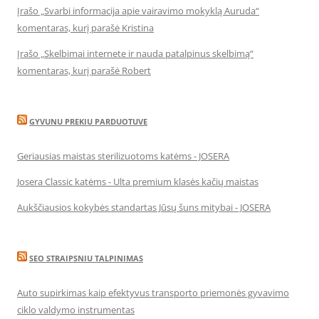
Įrašo „Svarbi informacija apie vairavimo mokyklą Auruda“
komentaras, kurį parašė Kristina
Įrašo „Skelbimai internete ir nauda patalpinus skelbimą“
komentaras, kurį parašė Robert
GYVUNU PREKIU PARDUOTUVE
Geriausias maistas sterilizuotoms katėms - JOSERA
Josera Classic katėms - Ulta premium klasės kačių maistas
Aukščiausios kokybės standartas Jūsų šuns mitybai - JOSERA
SEO STRAIPSNIU TALPINIMAS
Auto supirkimas kaip efektyvus transporto priemonės gyvavimo
ciklo valdymo instrumentas