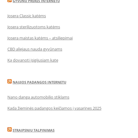
GYVUNU PREKES INTERNETU
Josera Classic katėms
Josera sterilizuotoms katėms
Josera maistas katėms – atsiliepimai
CBD aliejaus nauda gyvūnams
Ką dovanoti įsigijusiam katę
NAUJOS PADANGOS INTERNETU
Nano danga automobilio stiklams
Kada žieminės padangos keičiamos į vasarines 2025
STRAIPSNIU TALPINIMAS