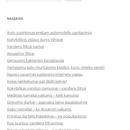
NAUJAUSI
Auto supirkimas greitam automobilio pardavimui
Kokybiškos vidaus durys Vilniuje
Vandens filtrai namui
Aquaphor filtrai
Geriausios bakterijos kanalizacijai
Įtempiamų lubų montavimo klaidos, kurių reikėtų vengti
Naujos vasarinės padangos internetu pigiau
Kokie netikėtumai gali iškilti kelyje?
Kokybiškas vanduo namuose – vandens filtrai
Mediniai nameliai vaikams – kiek kainuoja
Griovimo darbai – paprasta siena daugiabutyje
Vaikų nameliai – ką dovanoti vaikams
Privatus darželis Klaipėdoje – vis populiaresnis
Kuo svarbus vandens filtravimas