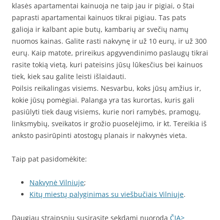
klasės apartamentai kainuoja ne taip jau ir pigiai, o štai
paprasti apartamentai kainuos tikrai pigiau. Tas pats
galioja ir kalbant apie butų, kambarių ar svečių namų
nuomos kainas. Galite rasti nakvynę ir už 10 eurų, ir už 300
eurų. Kaip matote, prireikus apgyvendinimo paslaugų tikrai
rasite tokią vietą, kuri pateisins jūsų lūkesčius bei kainuos
tiek, kiek sau galite leisti išlaidauti.
Poilsis reikalingas visiems. Nesvarbu, koks jūsų amžius ir,
kokie jūsų pomėgiai. Palanga yra tas kurortas, kuris gali
pasiūlyti tiek daug visiems, kurie nori ramybės, pramogų,
linksmybių, sveikatos ir grožio puoselėjimo, ir kt. Tereikia iš
anksto pasirūpinti atostogų planais ir nakvynės vieta.
Taip pat pasidomėkite:
Nakvynė Vilniuje
;
Kitų miestų palyginimas su viešbučiais Vilniuje
.
Daugiau straipsnių susirasite sekdami nuorodą
ČIA>