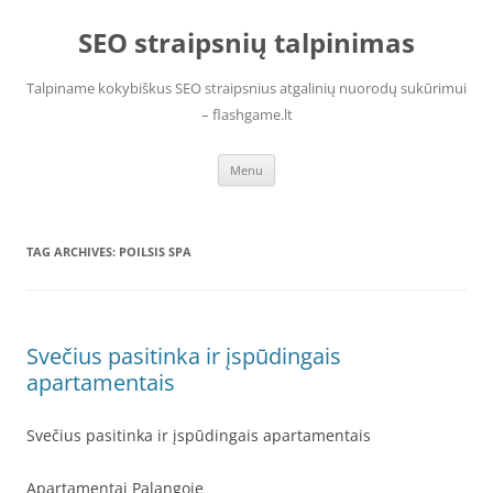
Skip
to
SEO straipsnių talpinimas
content
Talpiname kokybiškus SEO straipsnius atgalinių nuorodų sukūrimui
– flashgame.lt
Menu
TAG ARCHIVES:
POILSIS SPA
Svečius pasitinka ir įspūdingais
apartamentais
Svečius pasitinka ir įspūdingais apartamentais
Apartamentai Palangoje