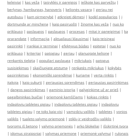
keleiviai
|
kas veža
|
taisyklės ir pareigos
|
ieškote kas parvežtų
|
berlynas, hamburgas, hanoveris
|
kelionės vasarą
|
geriau nei
autobusu
|
kam pirmenybė
|
atkreipti dėmesį
|
kodėl populiarios
|
į
dortmundą ar mincheną
|
kaip pasiruošti
|
žinome kas veža
|
nuo ko
priklauso
|
paslaugos
|
paslaugos
|
procesas
|
mitai ir paneigimai
|
ką
prarandate
|
informacija
|
aktualiausi klausimai
|
kaip teisingai
pasirinkti
|
įrankiai ir terminai
|
efektyvus būdas
|
epitetai
|
nuo ko
priklauso
|
kriterijai
|
patogiau
|
geriau
|
planuojate kelionę
|
renkantis tiekėją
|
populiari paslauga
|
mikriukais
|
patogus
susisiekimas
|
skaičiuojate atstumą
|
renkatės mikriukus
|
kokybės
pasirinkimas
|
ekonomiški sprendimai
|
kuriame
|
verta rinktis
|
įtakoja
|
kaip sukurti
|
geriausias sprendimas
|
geriausias pasirinkimas
|
dangos pasirinkimas
|
gaminio istorija
|
palyginkime už ar prieš
|
pagalbininkas buičiai
|
priemonė kamščiams
|
kokias rinktis
|
indaploviu tabletes pigiau
|
indaploviu tabletes pigiau
|
indaploviu
tabletes pigiau
|
ne toks kaip visi
|
vamzdziu valiklis
|
tabletes
|
vonios
valiklis
|
tualeto valymo priemonė
|
stiklų ir veidrodžių valiklis
|
tvoroms iš betono
|
valymo priemonės
|
arko blokeliai
|
išskirtinė tvora
|
idomus straipsniai
|
valymas priemone
|
priemonė valymui
|
rulonais