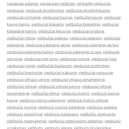
vanagupe palanga
,
vanagupės viešbutis
,
ventspilis viesbuciai
,
viesbuciai
,
viesbuciai druskininkai
,
viešbučiai druskininkuose
,
viesbuciai jurmaloje
,
viesbuciai kaunas
,
viešbučiai kaune
,
viesbuciai
kaune kainos
,
viesbuciai klaipeda
,
viešbučiai klaipėdoje
,
viesbuciai
klaipedoje kainos
,
viešbučiai lietuvoje
,
viesbuciai londone
,
viešbučiai nidoje
,
viešbučiai palanga
,
viesbuciai palangoj
,
viesbuciai
palangoje
,
viesbuciai palangoje akcija
,
viesbuciai palangoje akcijos
,
viesbuciai palangoje kainos
,
viesbuciai palangoje su spa
,
viesbuciai
paryziuje
,
viesbuciai prie juros
,
viesbuciai romoje
,
viesbuciai ryga
,
viesbuciai rygoje
,
viešbučiai šiauliuose
,
viesbuciai stokholme
,
viešbučiai šventojoje
,
viesbuciai trakuose
,
viesbuciai varsuvoje
,
viesbuciai vilniaus centre
,
viesbuciai vilniaus senamiestyje
,
viešbučiai vilniuje
,
viesbuciai vilniuje kainos
,
viesbuciai vilniuje
senamiestyje
,
viešbučiai vilnius
,
viesbuciu kainos
,
viesbuciu kainos
kaune
,
viesbuciu kainos palangoje
,
viesbuciu kainos vilniuje
,
viesbuciu nuoma
,
viesbuciu nuoma palangoje
,
viesbuciu paieska
,
viesbuciu pasiulymai
,
viesbuciu paslaugos
,
viešbučių rezervacija
,
viešbučių rezervavimas
,
viesbuciu rezervavimo sistemos
,
viesbuciu
uzsakymas
,
viešbutis
,
viesbutis alanga
,
viešbutis druskininkai
,