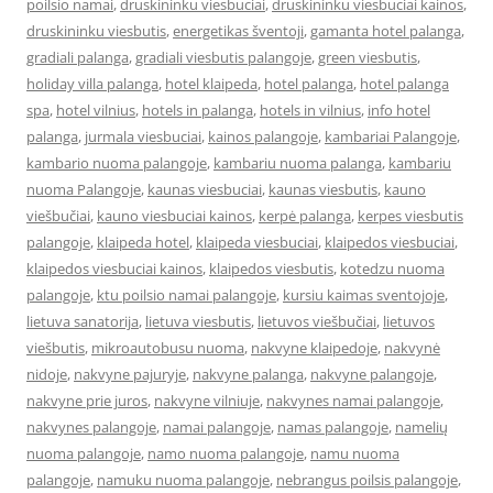
poilsio namai
,
druskininku viesbuciai
,
druskininku viesbuciai kainos
,
druskininku viesbutis
,
energetikas šventoji
,
gamanta hotel palanga
,
gradiali palanga
,
gradiali viesbutis palangoje
,
green viesbutis
,
holiday villa palanga
,
hotel klaipeda
,
hotel palanga
,
hotel palanga
spa
,
hotel vilnius
,
hotels in palanga
,
hotels in vilnius
,
info hotel
palanga
,
jurmala viesbuciai
,
kainos palangoje
,
kambariai Palangoje
,
kambario nuoma palangoje
,
kambariu nuoma palanga
,
kambariu
nuoma Palangoje
,
kaunas viesbuciai
,
kaunas viesbutis
,
kauno
viešbučiai
,
kauno viesbuciai kainos
,
kerpė palanga
,
kerpes viesbutis
palangoje
,
klaipeda hotel
,
klaipeda viesbuciai
,
klaipedos viesbuciai
,
klaipedos viesbuciai kainos
,
klaipedos viesbutis
,
kotedzu nuoma
palangoje
,
ktu poilsio namai palangoje
,
kursiu kaimas sventojoje
,
lietuva sanatorija
,
lietuva viesbutis
,
lietuvos viešbučiai
,
lietuvos
viešbutis
,
mikroautobusu nuoma
,
nakvyne klaipedoje
,
nakvynė
nidoje
,
nakvyne pajuryje
,
nakvyne palanga
,
nakvyne palangoje
,
nakvyne prie juros
,
nakvyne vilniuje
,
nakvynes namai palangoje
,
nakvynes palangoje
,
namai palangoje
,
namas palangoje
,
namelių
nuoma palangoje
,
namo nuoma palangoje
,
namu nuoma
palangoje
,
namuku nuoma palangoje
,
nebrangus poilsis palangoje
,