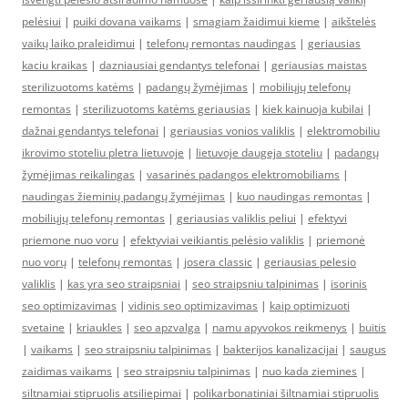
pelėsiui
|
puiki dovana vaikams
|
smagiam žaidimui kieme
|
aikštelės
vaikų laiko praleidimui
|
telefonų remontas naudingas
|
geriausias
kaciu kraikas
|
dazniausiai gendantys telefonai
|
geriausias maistas
sterilizuotoms katėms
|
padangų žymėjimas
|
mobiliųjų telefonų
remontas
|
sterilizuotoms katėms geriausias
|
kiek kainuoja kubilai
|
dažnai gendantys telefonai
|
geriausias vonios valiklis
|
elektromobiliu
ikrovimo stoteliu pletra lietuvoje
|
lietuvoje daugeja stoteliu
|
padangų
žymėjimas reikalingas
|
vasarinės padangos elektromobiliams
|
naudingas žieminių padangų žymėjimas
|
kuo naudingas remontas
|
mobiliųjų telefonų remontas
|
geriausias valiklis peliui
|
efektyvi
priemone nuo voru
|
efektyviai veikiantis pelėsio valiklis
|
priemonė
nuo vorų
|
telefonų remontas
|
josera classic
|
geriausias pelesio
valiklis
|
kas yra seo straipsniai
|
seo straipsniu talpinimas
|
isorinis
seo optimizavimas
|
vidinis seo optimizavimas
|
kaip optimizuoti
svetaine
|
kriaukles
|
seo apzvalga
|
namu apyvokos reikmenys
|
buitis
|
vaikams
|
seo straipsniu talpinimas
|
bakterijos kanalizacijai
|
saugus
zaidimas vaikams
|
seo straipsniu talpinimas
|
nuo kada ziemines
|
siltnamiai stipruolis atsiliepimai
|
polikarbonatiniai šiltnamiai stipruolis