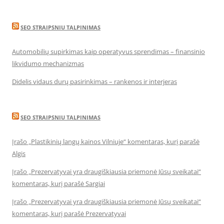
SEO STRAIPSNIU TALPINIMAS
Automobilių supirkimas kaip operatyvus sprendimas – finansinio
likvidumo mechanizmas
Didelis vidaus durų pasirinkimas – rankenos ir interjeras
SEO STRAIPSNIU TALPINIMAS
Įrašo „Plastikinių langų kainos Vilniuje“ komentaras, kurį parašė
Algis
Įrašo „Prezervatyvai yra draugiškiausia priemonė Jūsų sveikatai“
komentaras, kurį parašė Sargiai
Įrašo „Prezervatyvai yra draugiškiausia priemonė Jūsų sveikatai“
komentaras, kurį parašė Prezervatyvai