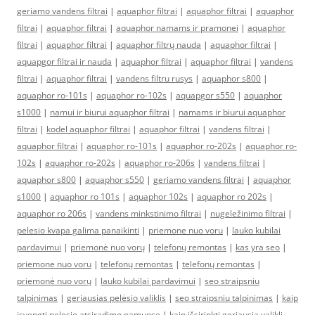
geriamo vandens filtrai
|
aquaphor filtrai
|
aquaphor filtrai
|
aquaphor
filtrai
|
aquaphor filtrai
|
aquaphor namams ir pramonei
|
aquaphor
filtrai
|
aquaphor filtrai
|
aquaphor filtrų nauda
|
aquaphor filtrai
|
aquapgor filtrai ir nauda
|
aquaphor filtrai
|
aquaphor filtrai
|
vandens
filtrai
|
aquaphor filtrai
|
vandens filtru rusys
|
aquaphor s800
|
aquaphor ro-101s
|
aquaphor ro-102s
|
aquapgor s550
|
aquaphor
s1000
|
namui ir biurui aquaphor filtrai
|
namams ir biurui aquaphor
filtrai
|
kodel aquaphor filtrai
|
aquaphor filtrai
|
vandens filtrai
|
aquaphor filtrai
|
aquaphor ro-101s
|
aquaphor ro-202s
|
aquaphor ro-
102s
|
aquaphor ro-202s
|
aquaphor ro-206s
|
vandens filtrai
|
aquaphor s800
|
aquaphor s550
|
geriamo vandens filtrai
|
aquaphor
s1000
|
aquaphor ro 101s
|
aquaphor 102s
|
aquaphor ro 202s
|
aquaphor ro 206s
|
vandens minkstinimo filtrai
|
nugeležinimo filtrai
|
pelesio kvapa galima panaikinti
|
priemone nuo voru
|
lauko kubilai
pardavimui
|
priemonė nuo vorų
|
telefonų remontas
|
kas yra seo
|
priemone nuo voru
|
telefonų remontas
|
telefonų remontas
|
priemonė nuo vorų
|
lauko kubilai pardavimui
|
seo straipsniu
talpinimas
|
geriausias pelėsio valiklis
|
seo straipsniu talpinimas
|
kaip
isvengti pelesio atsiradimo namuose
|
kaip išsirinkti geriausią valiklį