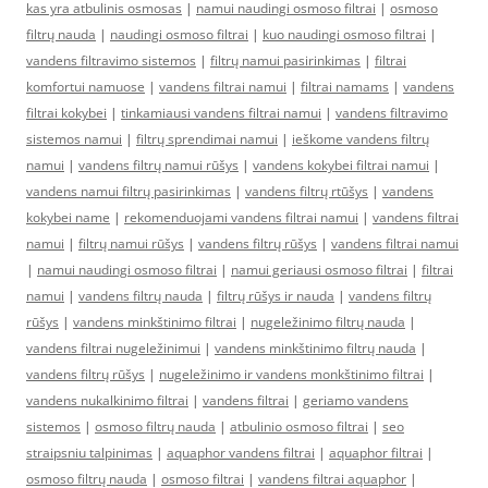
kas yra atbulinis osmosas
|
namui naudingi osmoso filtrai
|
osmoso
filtrų nauda
|
naudingi osmoso filtrai
|
kuo naudingi osmoso filtrai
|
vandens filtravimo sistemos
|
filtrų namui pasirinkimas
|
filtrai
komfortui namuose
|
vandens filtrai namui
|
filtrai namams
|
vandens
filtrai kokybei
|
tinkamiausi vandens filtrai namui
|
vandens filtravimo
sistemos namui
|
filtrų sprendimai namui
|
ieškome vandens filtrų
namui
|
vandens filtrų namui rūšys
|
vandens kokybei filtrai namui
|
vandens namui filtrų pasirinkimas
|
vandens filtrų rtūšys
|
vandens
kokybei name
|
rekomenduojami vandens filtrai namui
|
vandens filtrai
namui
|
filtrų namui rūšys
|
vandens filtrų rūšys
|
vandens filtrai namui
|
namui naudingi osmoso filtrai
|
namui geriausi osmoso filtrai
|
filtrai
namui
|
vandens filtrų nauda
|
filtrų rūšys ir nauda
|
vandens filtrų
rūšys
|
vandens minkštinimo filtrai
|
nugeležinimo filtrų nauda
|
vandens filtrai nugeležinimui
|
vandens minkštinimo filtrų nauda
|
vandens filtrų rūšys
|
nugeležinimo ir vandens monkštinimo filtrai
|
vandens nukalkinimo filtrai
|
vandens filtrai
|
geriamo vandens
sistemos
|
osmoso filtrų nauda
|
atbulinio osmoso filtrai
|
seo
straipsniu talpinimas
|
aquaphor vandens filtrai
|
aquaphor filtrai
|
osmoso filtrų nauda
|
osmoso filtrai
|
vandens filtrai aquaphor
|