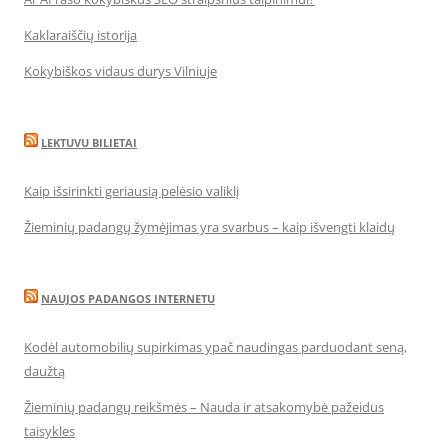
Kaklaraiščių istorija
Kokybiškos vidaus durys Vilniuje
LEKTUVU BILIETAI
Kaip išsirinkti geriausią pelėsio valiklį
Žieminių padangų žymėjimas yra svarbus – kaip išvengti klaidų
NAUJOS PADANGOS INTERNETU
Kodėl automobilių supirkimas ypač naudingas parduodant seną,
daužtą
Žieminių padangų reikšmės – Nauda ir atsakomybė pažeidus
taisykles