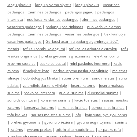
langu ploviklis
|
langu plovimo skystis
|
langu ploviklis
|
vasarines
padangos
|
ziemines padangos
|
padangos pigiau
|
padangos
internetu
|
nuo kada keiciamos padangos
|
ziemines padangos
|
vasarines padangos
|
padangu pasirinkimas
|
nuo kada keiciamos
padangos
|
ziemines padangos
|
vasarines padangos
|
Kiek kainuoja
vasarines padangos
|
Geriausi asariniu padangu gamintojai 2021
metais
|
tofu su bambuko anglimi
|
tofu zalios arbatos ekstraktu
|
tofu
kraikas originalus
|
prekiu gyvunams grazinimas
|
elektromobiliu
krovimo stoteles
|
paskolos bustui
|
mini paskolos internetu
|
kaciu
mityba
|
išmokykite katę
|
perkraustymo paslaugos vilniuje
|
meistras
vilniuje
|
odontologijos klinika
|
super premium
|
sunu maistas
|
sunu
edalas
|
valandinis darzelis vilniuje
|
josera katems
|
josera maistas
sunims
|
paskolos internetu
|
guoliai sunims
|
dubeneliai sunims
|
sunu dziovintuvai
|
konservai sunims
|
kaciu tualetas
|
sausas maistas
katems
|
konservai katems
|
silikoninis kraikas
|
bentonitinis kraikas
|
tofu kraikas
|
sausas maistas sunims
|
info
|
kaip sutaupyti gyvunams
|
prekes gyvunams
|
gyvunu prieziura
|
gyvunu augintojams
|
šunims
|
katėms
|
gyvunu prekes
|
tofu kraiko naudojimas
|
ar patiks tofu
|
augalinė alternatyva
|
gyvunu prekes
|
kontaktai
|
apie mus
|