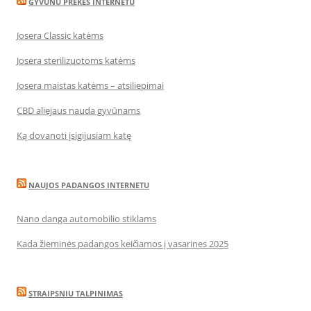
GYVUNU PREKES INTERNETU
Josera Classic katėms
Josera sterilizuotoms katėms
Josera maistas katėms – atsiliepimai
CBD aliejaus nauda gyvūnams
Ką dovanoti įsigijusiam katę
NAUJOS PADANGOS INTERNETU
Nano danga automobilio stiklams
Kada žieminės padangos keičiamos į vasarines 2025
STRAIPSNIU TALPINIMAS