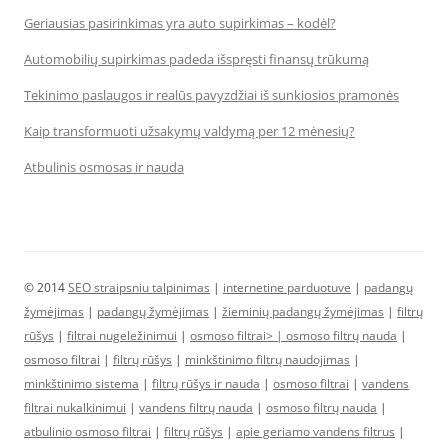
Geriausias pasirinkimas yra auto supirkimas – kodėl?
Automobilių supirkimas padeda išspręsti finansų trūkumą
Tekinimo paslaugos ir realūs pavyzdžiai iš sunkiosios pramonės
Kaip transformuoti užsakymų valdymą per 12 mėnesių?
Atbulinis osmosas ir nauda
© 2014
SEO straipsniu talpinimas
|
internetine parduotuve
|
padangų
žymėjimas
|
padangų žymėjimas
|
žieminių padangų žymėjimas
|
filtrų
rūšys
|
filtrai nugeležinimui
|
osmoso filtrai> |
osmoso filtrų nauda
|
osmoso filtrai
|
filtrų rūšys
|
minkštinimo filtrų naudojimas
|
minkštinimo sistema
|
filtrų rūšys ir nauda
|
osmoso filtrai
|
vandens
filtrai nukalkinimui
|
vandens filtrų nauda
|
osmoso filtrų nauda
|
atbulinio osmoso filtrai
|
filtrų rūšys
|
apie geriamo vandens filtrus
|