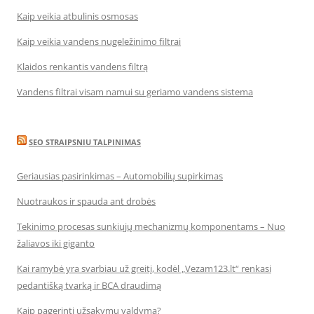
Kaip veikia atbulinis osmosas
Kaip veikia vandens nugeležinimo filtrai
Klaidos renkantis vandens filtrą
Vandens filtrai visam namui su geriamo vandens sistema
SEO STRAIPSNIU TALPINIMAS
Geriausias pasirinkimas – Automobilių supirkimas
Nuotraukos ir spauda ant drobės
Tekinimo procesas sunkiųjų mechanizmų komponentams – Nuo
žaliavos iki giganto
Kai ramybė yra svarbiau už greitį, kodėl „Vezam123.lt“ renkasi
pedantišką tvarką ir BCA draudimą
Kaip pagerinti užsakymų valdymą?