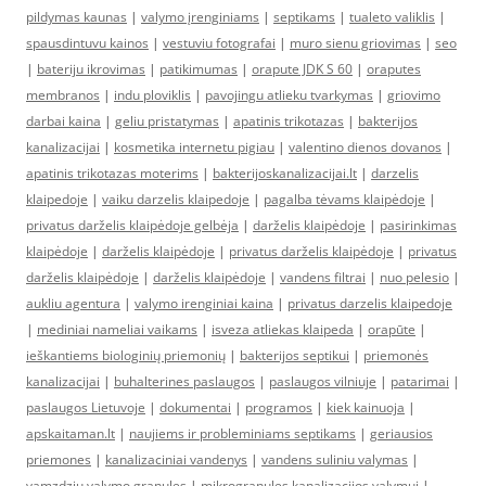
pildymas kaunas
|
valymo įrenginiams
|
septikams
|
tualeto valiklis
|
spausdintuvu kainos
|
vestuviu fotografai
|
muro sienu griovimas
|
seo
|
bateriju ikrovimas
|
patikimumas
|
orapute JDK S 60
|
oraputes
membranos
|
indu ploviklis
|
pavojingu atlieku tvarkymas
|
griovimo
darbai kaina
|
geliu pristatymas
|
apatinis trikotazas
|
bakterijos
kanalizacijai
|
kosmetika internetu pigiau
|
valentino dienos dovanos
|
apatinis trikotazas moterims
|
bakterijoskanalizacijai.lt
|
darzelis
klaipedoje
|
vaiku darzelis klaipedoje
|
pagalba tėvams klaipėdoje
|
privatus darželis klaipėdoje gelbėja
|
darželis klaipėdoje
|
pasirinkimas
klaipėdoje
|
darželis klaipėdoje
|
privatus darželis klaipėdoje
|
privatus
darželis klaipėdoje
|
darželis klaipėdoje
|
vandens filtrai
|
nuo pelesio
|
aukliu agentura
|
valymo irenginiai kaina
|
privatus darzelis klaipedoje
|
mediniai nameliai vaikams
|
isveza atliekas klaipeda
|
orapūte
|
ieškantiems biologinių priemonių
|
bakterijos septikui
|
priemonės
kanalizacijai
|
buhalterines paslaugos
|
paslaugos vilniuje
|
patarimai
|
paslaugos Lietuvoje
|
dokumentai
|
programos
|
kiek kainuoja
|
apskaitaman.lt
|
naujiems ir probleminiams septikams
|
geriausios
priemones
|
kanalizaciniai vandenys
|
vandens suliniu valymas
|
vamzdziu valymo granules
|
mikrogranules kanalizacijos valymui
|