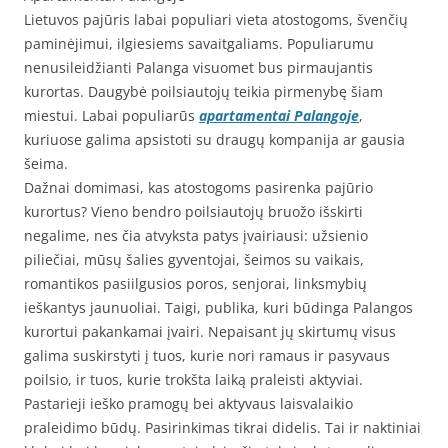
Lietuvos pajūris labai populiari vieta atostogoms, švenčių
paminėjimui, ilgiesiems savaitgaliams. Populiarumu
nenusileidžianti Palanga visuomet bus pirmaujantis
kurortas. Daugybė poilsiautojų teikia pirmenybę šiam
miestui. Labai populiarūs
apartamentai Palangoje
,
kuriuose galima apsistoti su draugų kompanija ar gausia
šeima.
Dažnai domimasi, kas atostogoms pasirenka pajūrio
kurortus? Vieno bendro poilsiautojų bruožo išskirti
negalime, nes čia atvyksta patys įvairiausi: užsienio
piliečiai, mūsų šalies gyventojai, šeimos su vaikais,
romantikos pasiilgusios poros, senjorai, linksmybių
ieškantys jaunuoliai. Taigi, publika, kuri būdinga Palangos
kurortui pakankamai įvairi. Nepaisant jų skirtumų visus
galima suskirstyti į tuos, kurie nori ramaus ir pasyvaus
poilsio, ir tuos, kurie trokšta laiką praleisti aktyviai.
Pastarieji ieško pramogų bei aktyvaus laisvalaikio
praleidimo būdų. Pasirinkimas tikrai didelis. Tai ir naktiniai