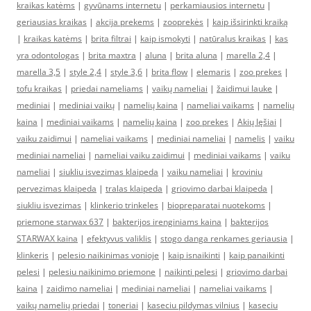
kraikas katėms
|
gyvūnams internetu
|
perkamiausios internetu
|
geriausias kraikas
|
akcija prekems
|
zooprekės
|
kaip išsirinkti kraiką
|
kraikas katėms
|
brita filtrai
|
kaip ismokyti
|
natūralus kraikas
|
kas
yra odontologas
|
brita maxtra
|
aluna
|
brita aluna
|
marella 2,4
|
marella 3,5
|
style 2,4
|
style 3,6
|
brita flow
|
elemaris
|
zoo prekes
|
tofu kraikas
|
priedai nameliams
|
vaikų nameliai
|
žaidimui lauke
|
mediniai
|
mediniai vaikų
|
namelių kaina
|
nameliai vaikams
|
namelių
kaina
|
mediniai vaikams
|
namelių kaina
|
zoo prekes
|
Akių lęšiai
|
vaiku zaidimui
|
nameliai vaikams
|
mediniai nameliai
|
namelis
|
vaiku
mediniai nameliai
|
nameliai vaiku zaidimui
|
mediniai vaikams
|
vaiku
nameliai
|
siukliu isvezimas klaipeda
|
vaiku nameliai
|
kroviniu
pervezimas klaipeda
|
tralas klaipeda
|
griovimo darbai klaipeda
|
siukliu isvezimas
|
klinkerio trinkeles
|
biopreparatai nuotekoms
|
priemone starwax 637
|
bakterijos irenginiams kaina
|
bakterijos
STARWAX kaina
|
efektyvus valiklis
|
stogo danga renkames geriausia
|
klinkeris
|
pelesio naikinimas vonioje
|
kaip isnaikinti
|
kaip panaikinti
pelesi
|
pelesiu naikinimo priemone
|
naikinti pelesi
|
griovimo darbai
kaina
|
zaidimo nameliai
|
mediniai nameliai
|
nameliai vaikams
|
vaikų namelių priedai
|
toneriai
|
kaseciu pildymas vilnius
|
kaseciu