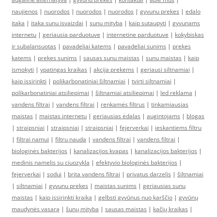
naujienos
|
nuorodos
|
nuorodos
|
nuorodos
|
gyvunu prekes
|
edalo
itaka
|
itaka sunu isvaizdai
|
sunu mityba
|
kaip sutaupyti
|
gyvunams
internetu
|
geriausia parduotuve
|
internetine parduotuve
|
kokybiskas
ir subalansuotas
|
pavadeliai katems
|
pavadeliai sunims
|
prekes
katems
|
prekes sunims
|
sausas sunu maistas
|
sunu maistas
|
kaip
ismokyti
|
ypatingas kraikas
|
akcija prekems
|
geriausi siltnamiai
|
kaip issirinkti
|
polikarbonatiniai šiltnamiai
|
tvirti siltnamiai
|
polikarbonatiniai atsiliepimai
|
šiltnamiai atsiliepimai
|
led reklama
|
vandens filtrai
|
vandens filtrai
|
renkamės filtrus
|
tinkamiausias
maistas
|
maistas internetu
|
geriausias ėdalas
|
augintojams
|
blogas
|
straipsniai
|
straipsniai
|
straipsniai
|
fejerverkai
|
ieskantiems filtru
|
filtrai namui
|
filtru nauda
|
vandens filtrai
|
vandens filtrai
|
biologinės bakterijos
|
kanalizacijos kvapas
|
kanalizacijos bakterijos
|
medinis namelis su ciuozykla
|
efektyvio biologinės bakterijos
|
fejerverkai
|
sodui
|
brita vandens filtrai
|
privatus darzelis
|
šiltnamiai
|
siltnamiai
|
gyvunu prekes
|
maistas sunims
|
geriausias sunu
maistas
|
kaip issirinkti kraika
|
gelbsti gyvūnus nuo karščio
|
gyvūnų
maudynės vasarą
|
šunų mityba
|
sausas maistas
|
kačių kraikas
|