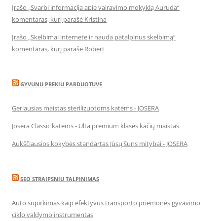
Įrašo „Svarbi informacija apie vairavimo mokyklą Auruda“
komentaras, kurį parašė Kristina
Įrašo „Skelbimai internete ir nauda patalpinus skelbimą“
komentaras, kurį parašė Robert
GYVUNU PREKIU PARDUOTUVE
Geriausias maistas sterilizuotoms katėms - JOSERA
Josera Classic katėms - Ulta premium klasės kačių maistas
Aukščiausios kokybės standartas Jūsų šuns mitybai - JOSERA
SEO STRAIPSNIU TALPINIMAS
Auto supirkimas kaip efektyvus transporto priemonės gyvavimo
ciklo valdymo instrumentas