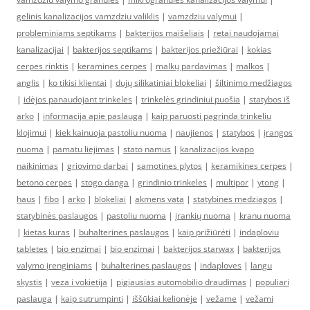
gelinis kanalizacijos vamzdziu valiklis
|
vamzdziu valymui
|
probleminiams septikams
|
bakterijos maišeliais
|
retai naudojamai
kanalizacijai
|
bakterijos septikams
|
bakterijos priežiūrai
|
kokias
cerpes rinktis
|
keramines cerpes
|
malkų pardavimas
|
malkos
|
anglis
|
ko tikisi klientai
|
dujų silikatiniai blokeliai
|
šiltinimo medžiagos
|
idėjos panaudojant trinkeles
|
trinkelės grindiniui puošia
|
statybos iš
arko
|
informacija apie paslaugą
|
kaip paruosti pagrinda trinkeliu
klojimui
|
kiek kainuoja pastoliu nuoma
|
naujienos
|
statybos
|
įrangos
nuoma
|
pamatu liejimas
|
stato namus
|
kanalizacijos kvapo
naikinimas
|
griovimo darbai
|
samotines plytos
|
keramikines cerpes
|
betono cerpes
|
stogo danga
|
grindinio trinkeles
|
multipor
|
ytong
|
haus
|
fibo
|
arko
|
blokeliai
|
akmens vata
|
statybines medziagos
|
statybinės paslaugos
|
pastoliu nuoma
|
įrankių nuoma
|
kranu nuoma
|
kietas kuras
|
buhalterines paslaugos
|
kaip prižiūrėti
|
indaploviu
tabletes
|
bio enzimai
|
bio enzimai
|
bakterijos starwax
|
bakterijos
valymo įrenginiams
|
buhalterines paslaugos
|
indaploves
|
langu
skystis
|
veza i vokietija
|
pigiausias automobilio draudimas
|
populiari
paslauga
|
kaip sutrumpinti
|
iššūkiai kelionėje
|
vežame
|
vežami