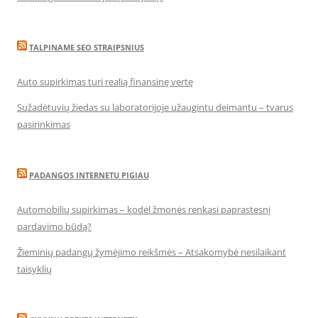
TALPINAME SEO STRAIPSNIUS
Auto supirkimas turi realią finansinę vertę
Sužadėtuvių žiedas su laboratorijoje užaugintu deimantu – tvarus
pasirinkimas
PADANGOS INTERNETU PIGIAU
Automobilių supirkimas – kodėl žmonės renkasi paprastesnį
pardavimo būdą?
Žieminių padangų žymėjimo reikšmės – Atsakomybė nesilaikant
taisyklių