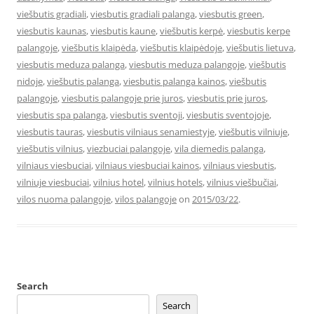
viešbutis gradiali
,
viesbutis gradiali palanga
,
viesbutis green
,
viesbutis kaunas
,
viesbutis kaune
,
viešbutis kerpė
,
viesbutis kerpe
palangoje
,
viešbutis klaipėda
,
viešbutis klaipėdoje
,
viešbutis lietuva
,
viesbutis meduza palanga
,
viesbutis meduza palangoje
,
viešbutis
nidoje
,
viešbutis palanga
,
viesbutis palanga kainos
,
viešbutis
palangoje
,
viesbutis palangoje prie juros
,
viesbutis prie juros
,
viesbutis spa palanga
,
viesbutis sventoji
,
viesbutis sventojoje
,
viesbutis tauras
,
viesbutis vilniaus senamiestyje
,
viešbutis vilniuje
,
viešbutis vilnius
,
viezbuciai palangoje
,
vila diemedis palanga
,
vilniaus viesbuciai
,
vilniaus viesbuciai kainos
,
vilniaus viesbutis
,
vilniuje viesbuciai
,
vilnius hotel
,
vilnius hotels
,
vilnius viešbučiai
,
vilos nuoma palangoje
,
vilos palangoje
on
2015/03/22
.
Search
Search