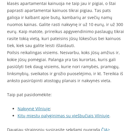
klasės apartamentai kainuoja ne taip jau ir pigiai, o štai
paprasti apartamentai kainuos tikrai pigiau. Tas pats
galioja ir kalbant apie butų, kambarių ar svečių namų
nuomos kainas. Galite rasti nakvynę ir už 10 eurų, ir už 300
eurų. Kaip matote, prireikus apgyvendinimo paslaugų tikrai
rasite tokią vietą, kuri pateisins jūsų lūkesčius bei kainuos
tiek, kiek sau galite leisti išlaidauti.
Poilsis reikalingas visiems. Nesvarbu, koks jūsų amžius ir,
kokie jūsų pomėgiai. Palanga yra tas kurortas, kuris gali
pasiūlyti tiek daug visiems, kurie nori ramybės, pramogų,
linksmybių, sveikatos ir grožio puoselėjimo, ir kt. Tereikia iš
anksto pasirūpinti atostogų planais ir nakvynės vieta.
Taip pat pasidomėkite:
Nakvynė Vilniuje
;
Kitų miestų palyginimas su viešbučiais Vilniuje
.
Daugiau straipsnių susirasite sekdami nuorodą
ČIA>