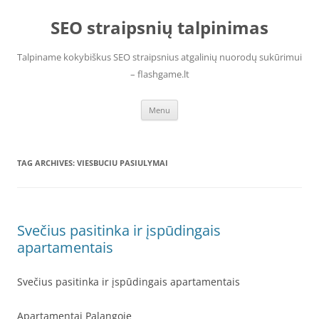
Skip
to
SEO straipsnių talpinimas
content
Talpiname kokybiškus SEO straipsnius atgalinių nuorodų sukūrimui
– flashgame.lt
Menu
TAG ARCHIVES:
VIESBUCIU PASIULYMAI
Svečius pasitinka ir įspūdingais
apartamentais
Svečius pasitinka ir įspūdingais apartamentais
Apartamentai Palangoje