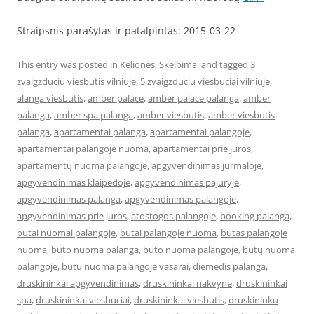
Straipsnis parašytas ir patalpintas: 2015-03-22
This entry was posted in
Kelionės
,
Skelbimai
and tagged
3
zvaigzduciu viesbutis vilniuje
,
5 zvaigzduciu viesbuciai vilniuje
,
alanga viesbutis
,
amber palace
,
amber palace palanga
,
amber
palanga
,
amber spa palanga
,
amber viesbutis
,
amber viesbutis
palanga
,
apartamentai palanga
,
apartamentai palangoje
,
apartamentai palangoje nuoma
,
apartamentai prie juros
,
apartamentų nuoma palangoje
,
apgyvendinimas jurmaloje
,
apgyvendinimas klaipedoje
,
apgyvendinimas pajuryje
,
apgyvendinimas palanga
,
apgyvendinimas palangoje
,
apgyvendinimas prie juros
,
atostogos palangoje
,
booking palanga
,
butai nuomai palangoje
,
butai palangoje nuoma
,
butas palangoje
nuoma
,
buto nuoma palanga
,
buto nuoma palangoje
,
butų nuoma
palangoje
,
butu nuoma palangoje vasarai
,
diemedis palanga
,
druskininkai apgyvendinimas
,
druskininkai nakvyne
,
druskininkai
spa
,
druskininkai viesbuciai
,
druskininkai viesbutis
,
druskininku