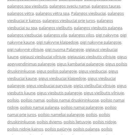
palangos spa viesbutis
,
palangos sveciu namai
,
palangos tauras
,
palangos vėtra
,
palangos vėtra spa
,
Palangos viesbuciai
,
palangos
viesbuciai ir kainos
,
palangos viesbuciai prie juros
,
palangos
viesbuciai su spa
,
palangos viešbutis
,
palangos viesbutis palanga
,
palangos viezbuciai
,
palangos vila
,
palangos vilos
,
pigi nakvyne
,
pigi
nakvyne kaune
,
pigi nakvyne klaipedoje
,
pigi nakvyne palangoje
,
pigi nakvynė vilniuje
,
pigi nuoma Palangoje
,
pigiausi viesbuciai
kaune
,
pigiausi viesbuciai vilniuje
,
pigiausias viesbutis vilniuje
,
pigus
apgyvendinimas palangoje
,
pigus kambariai palangoje
,
pigus poilsis
druskininkuose
,
pigus poilsis palangoje
,
pigus viesbuciai
,
pigus
viesbuciai kaune
,
pigus viesbuciai klaipedoje
,
pigus viesbuciai
palangoje
,
pigus viesbuciai paryziuje
,
pigūs viešbučiai vilniuje
,
pigus
viesbutis kaune
,
pigus viesbutis palangoje
,
pigus viešbutis vilniuje
,
poilsio
,
poilsio namai
,
poilsio namai druskininkuose
,
poilsio namai
nidoje
,
poilsio namai palanga
,
poilsio namai palangoje
,
poilsio
namai prie juros
,
poilsio nameliai palangoje
,
poilsis
,
poilsis
druskininkuose
,
poilsis dviems
,
poilsis lietuvoje
,
poilsis nidoje
,
poilsis nidoje kainos
,
poilsis pajūryje
,
poilsis palanga
,
poilsis