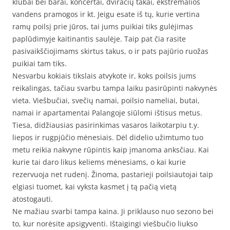
klubai bei barai, koncertai, dviračių takai, ekstremalios
vandens pramogos ir kt. Jeigu esate iš tų, kurie vertina
ramų poilsį prie jūros, tai jums puikiai tiks gulėjimas
paplūdimyje kaitinantis saulėje. Taip pat čia rasite
pasivaikščiojimams skirtus takus, o ir pats pajūrio ruožas
puikiai tam tiks.
Nesvarbu kokiais tikslais atvykote ir, koks poilsis jums
reikalingas, tačiau svarbu tampa laiku pasirūpinti nakvynės
vieta. Viešbučiai, svečių namai, poilsio nameliai, butai,
namai ir apartamentai Palangoje siūlomi ištisus metus.
Tiesa, didžiausias pasirinkimas vasaros laikotarpiu t.y.
liepos ir rugpjūčio mėnesiais. Dėl didelio užimtumo tuo
metu reikia nakvyne rūpintis kaip įmanoma anksčiau. Kai
kurie tai daro likus keliems mėnesiams, o kai kurie
rezervuoja net rudenį. Žinoma, pastarieji poilsiautojai taip
elgiasi tuomet, kai vyksta kasmet į tą pačią vietą
atostogauti.
Ne mažiau svarbi tampa kaina. Ji priklauso nuo sezono bei
to, kur norėsite apsigyventi. Ištaigingi viešbučio liukso