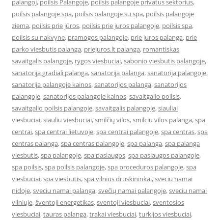
palangoj
,
poilsis Palangoje
,
poilsis palangoje privatus sektorius
,
poilsis palangoje spa
,
poilsis palangoje su spa
,
poilsis palangoje
ziema
,
poilsis prie jūros
,
poilsis prie juros palangoje
,
poilsis spa
,
poilsis su nakvyne
,
pramogos palangoje
,
prie juros palanga
,
prie
parko viesbutis palanga
,
priejuros.lt palanga
,
romantiskas
savaitgalis palangoje
,
rygos viesbuciai
,
sabonio viesbutis palangoje
,
sanatorija gradiali palanga
,
sanatorija palanga
,
sanatorija palangoje
,
sanatorija palangoje kainos
,
sanatorijos palanga
,
sanatorijos
palangoje
,
sanatorijos palangoje kainos
,
savaitgalio poilsis
,
savaitgalio poilsis palangoje
,
savaitgalis palangoje
,
siauliai
viesbuciai
,
siauliu viesbuciai
,
smilčių vilos
,
smilciu vilos palanga
,
spa
centrai
,
spa centrai lietuvoje
,
spa centrai palangoje
,
spa centras
,
spa
centras palanga
,
spa centras palangoje
,
spa palanga
,
spa palanga
viesbutis
,
spa palangoje
,
spa paslaugos
,
spa paslaugos palangoje
,
spa poilsis
,
spa poilsis palangoje
,
spa proceduros palangoje
,
spa
viesbuciai
,
spa viesbutis
,
spa vilnius druskininkai
,
sveciu namai
nidoje
,
sveciu namai palanga
,
svečių namai palangoje
,
sveciu namai
vilniuje
,
šventoji energetikas
,
sventoji viesbuciai
,
sventosios
viesbuciai
,
tauras palanga
,
trakai viesbuciai
,
turkijos viesbuciai
,