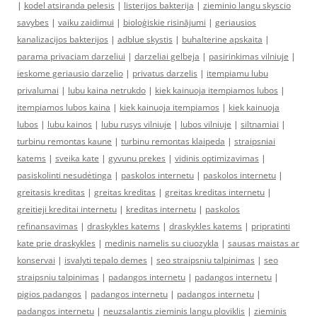
|
kodel atsiranda pelesis
|
listerijos bakterija
|
zieminio langu skyscio
savybes
|
vaiku zaidimui
|
bioloģiskie risinājumi
|
geriausios
kanalizacijos bakterijos
|
adblue skystis
|
buhalterine apskaita
|
parama privaciam darzeliui
|
darzeliai gelbeja
|
pasirinkimas vilniuje
|
ieskome geriausio darzelio
|
privatus darzelis
|
itempiamu lubu
privalumai
|
lubu kaina netrukdo
|
kiek kainuoja itempiamos lubos
|
itempiamos lubos kaina
|
kiek kainuoja itempiamos
|
kiek kainuoja
lubos
|
lubu kainos
|
lubu rusys vilniuje
|
lubos vilniuje
|
siltnamiai
|
turbinu remontas kaune
|
turbinu remontas klaipeda
|
straipsniai
katems
|
sveika kate
|
gyvunu prekes
|
vidinis optimizavimas
|
pasiskolinti nesudėtinga
|
paskolos internetu
|
paskolos internetu
|
greitasis kreditas
|
greitas kreditas
|
greitas kreditas internetu
|
greitieji kreditai internetu
|
kreditas internetu
|
paskolos
refinansavimas
|
draskykles katems
|
draskykles katems
|
pripratinti
kate prie draskykles
|
medinis namelis su ciuozykla
|
sausas maistas ar
konservai
|
isvalyti tepalo demes
|
seo straipsniu talpinimas
|
seo
straipsniu talpinimas
|
padangos internetu
|
padangos internetu
|
pigios padangos
|
padangos internetu
|
padangos internetu
|
padangos internetu
|
neuzsalantis zieminis langu ploviklis
|
zieminis