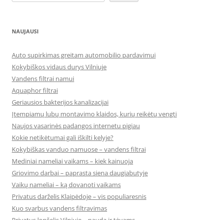
NAUJAUSI
Auto supirkimas greitam automobilio pardavimui
Kokybiškos vidaus durys Vilniuje
Vandens filtrai namui
Aquaphor filtrai
Geriausios bakterijos kanalizacijai
Įtempiamų lubų montavimo klaidos, kurių reikėtų vengti
Naujos vasarinės padangos internetu pigiau
Kokie netikėtumai gali iškilti kelyje?
Kokybiškas vanduo namuose – vandens filtrai
Mediniai nameliai vaikams – kiek kainuoja
Griovimo darbai – paprasta siena daugiabutyje
Vaikų nameliai – ką dovanoti vaikams
Privatus darželis Klaipėdoje – vis populiaresnis
Kuo svarbus vandens filtravimas