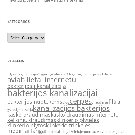
Privatus lopšelis Vilniuje – nauda ir tėvams
KATEGORIJOS
Kategorijos
DEBESĖLIS
1 lygio signalizacija
2 lygio signalizacija
3 lygio signalizacija
aviabilietai
aviabilietai internetu
bakterijos i kanalizacija
bakterijos kanalizacijai
cerpes
bakterijos nuotekoms
filtrai
blog
draudimas
kanalizacijos bakterijos
gsm signalizacija
kasko draudimas
kasko draudimas internetu
kelionių draudimas
klinkerio plyteles
klinkerio plytos
klinkerio trinkeles
mediniai langai
mediniai langai Vilniuje
nuoteku valymo irenginiai