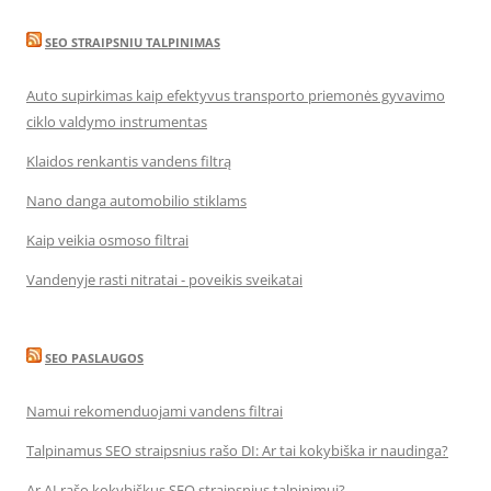
SEO STRAIPSNIU TALPINIMAS
Auto supirkimas kaip efektyvus transporto priemonės gyvavimo
ciklo valdymo instrumentas
Klaidos renkantis vandens filtrą
Nano danga automobilio stiklams
Kaip veikia osmoso filtrai
Vandenyje rasti nitratai - poveikis sveikatai
SEO PASLAUGOS
Namui rekomenduojami vandens filtrai
Talpinamus SEO straipsnius rašo DI: Ar tai kokybiška ir naudinga?
Ar AI rašo kokybiškus SEO straipsnius talpinimui?