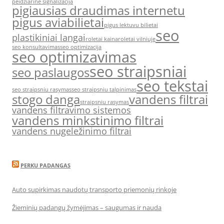
peidziarine signalizacija
pigiausias draudimas internetu
pigus aviabilietai
pigus lektuvu bilietai
seo
plastikiniai langai
roletai kaina
roletai vilniuje
seo konsultavimas
seo optimizacija
seo optimizavimas
seo straipsniai
seo paslaugos
seo tekstai
seo straipsniu rasymas
seo straipsniu talpinimas
stogo danga
vandens filtrai
straipsniu rasymas
vandens filtravimo sistemos
vandens minkstinimo filtrai
vandens nugeležinimo filtrai
PERKU PADANGAS
Auto supirkimas naudotų transporto priemonių rinkoje
Žieminių padangų žymėjimas – saugumas ir nauda