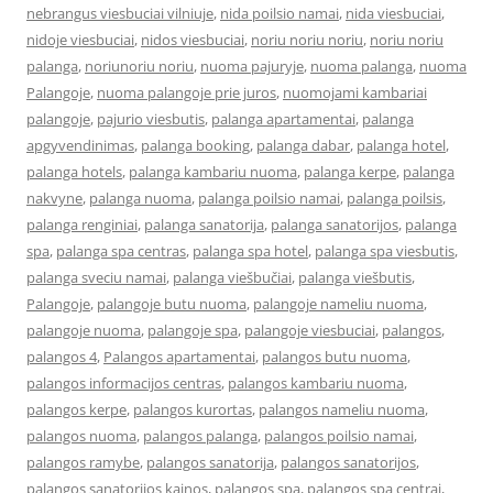
nebrangus viesbuciai vilniuje
,
nida poilsio namai
,
nida viesbuciai
,
nidoje viesbuciai
,
nidos viesbuciai
,
noriu noriu noriu
,
noriu noriu
palanga
,
noriunoriu noriu
,
nuoma pajuryje
,
nuoma palanga
,
nuoma
Palangoje
,
nuoma palangoje prie juros
,
nuomojami kambariai
palangoje
,
pajurio viesbutis
,
palanga apartamentai
,
palanga
apgyvendinimas
,
palanga booking
,
palanga dabar
,
palanga hotel
,
palanga hotels
,
palanga kambariu nuoma
,
palanga kerpe
,
palanga
nakvyne
,
palanga nuoma
,
palanga poilsio namai
,
palanga poilsis
,
palanga renginiai
,
palanga sanatorija
,
palanga sanatorijos
,
palanga
spa
,
palanga spa centras
,
palanga spa hotel
,
palanga spa viesbutis
,
palanga sveciu namai
,
palanga viešbučiai
,
palanga viešbutis
,
Palangoje
,
palangoje butu nuoma
,
palangoje nameliu nuoma
,
palangoje nuoma
,
palangoje spa
,
palangoje viesbuciai
,
palangos
,
palangos 4
,
Palangos apartamentai
,
palangos butu nuoma
,
palangos informacijos centras
,
palangos kambariu nuoma
,
palangos kerpe
,
palangos kurortas
,
palangos nameliu nuoma
,
palangos nuoma
,
palangos palanga
,
palangos poilsio namai
,
palangos ramybe
,
palangos sanatorija
,
palangos sanatorijos
,
palangos sanatorijos kainos
,
palangos spa
,
palangos spa centrai
,