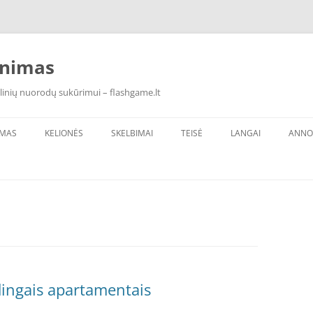
inimas
linių nuorodų sukūrimui – flashgame.lt
IMAS
KELIONĖS
SKELBIMAI
TEISĖ
LANGAI
ANNO
ūdingais apartamentais