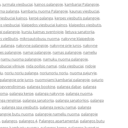
a
,
jurmala viesbuciai
,
kainos palangoje
,
kambariai Palangoje
,
ma palanga
,
kambariu nuoma Palangoje
,
kaunas viesbuciai
,
iesbuciai kainos
,
kerpė palanga
,
kerpes viesbutis palangoje
,
s viesbuciai
,
klaipedos viesbuciai kainos
,
klaipedos viesbutis
,
ai palangoje
,
kursiu kaimas sventojoje
,
lietuva sanatorija
,
os viešbutis
,
mikroautobusu nuoma
,
nakvyne klaipedoje
,
 palanga
,
nakvyne palangoje
,
nakvyne prie juros
,
nakvyne
es palangoje
,
namai palangoje
,
namas palangoje
,
namelių
,
namu nuoma palangoje
,
namuku nuoma palangoje
,
buciai vilniuje
,
nida poilsio namai
,
nida viesbuciai
,
nidoje
iu
,
noriu noriu palanga
,
noriunoriu noriu
,
nuoma pajuryje
,
alangoje prie juros
,
nuomojami kambariai palangoje
,
pajurio
apgyvendinimas
,
palanga booking
,
palanga dabar
,
palanga
uoma
,
palanga kerpe
,
palanga nakvyne
,
palanga nuoma
,
nga renginiai
,
palanga sanatorija
,
palanga sanatorijos
,
palanga
,
palanga spa viesbutis
,
palanga sveciu namai
,
palanga
langoje butu nuoma
,
palangoje nameliu nuoma
,
palangoje
,
palangos
,
palangos 4
,
Palangos apartamentai
,
palangos butu
angos kambariu nuoma
,
palangos kerpe
,
palangos kurortas
,