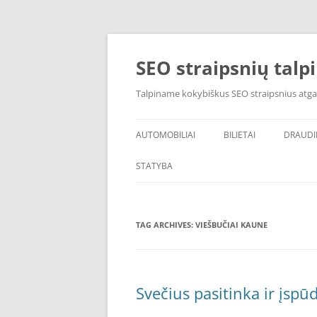
Skip
to
content
SEO straipsnių talp
Talpiname kokybiškus SEO straipsnius atga
AUTOMOBILIAI
BILIETAI
DRAUD
STATYBA
TAG ARCHIVES:
VIEŠBUČIAI KAUNE
Svečius pasitinka ir įsp