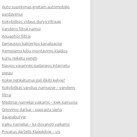
Auto supirkimas greitam automobilio
pardavimui
Kokybiškos vidaus durys Vilniuje
Vandens filtrai namui
Aquaphor filtrai
Geriausios bakterijos kanalizacijai
Įtempiamų lubų montavimo klaidos,
kurių reikėtų vengti
Naujos vasarinės padangos internetu
pigiau
Kokie netikėtumai gali iškilti kelyje?
Kokybiškas vanduo namuose – vandens
filtrai
Mediniai nameliai vaikams – kiek kainuoja
Griovimo darbai – paprasta siena
daugiabutyje
Vaikų nameliai – ką dovanoti vaikams
Privatus darželis Klaipėdoje – vis