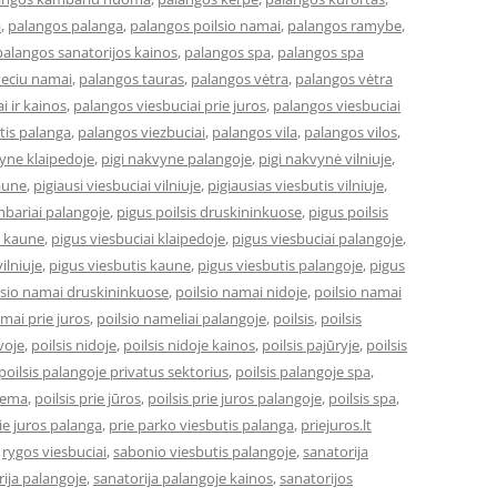
a
,
palangos palanga
,
palangos poilsio namai
,
palangos ramybe
,
palangos sanatorijos kainos
,
palangos spa
,
palangos spa
veciu namai
,
palangos tauras
,
palangos vėtra
,
palangos vėtra
i ir kainos
,
palangos viesbuciai prie juros
,
palangos viesbuciai
tis palanga
,
palangos viezbuciai
,
palangos vila
,
palangos vilos
,
vyne klaipedoje
,
pigi nakvyne palangoje
,
pigi nakvynė vilniuje
,
kaune
,
pigiausi viesbuciai vilniuje
,
pigiausias viesbutis vilniuje
,
bariai palangoje
,
pigus poilsis druskininkuose
,
pigus poilsis
i kaune
,
pigus viesbuciai klaipedoje
,
pigus viesbuciai palangoje
,
ilniuje
,
pigus viesbutis kaune
,
pigus viesbutis palangoje
,
pigus
lsio namai druskininkuose
,
poilsio namai nidoje
,
poilsio namai
amai prie juros
,
poilsio nameliai palangoje
,
poilsis
,
poilsis
uvoje
,
poilsis nidoje
,
poilsis nidoje kainos
,
poilsis pajūryje
,
poilsis
poilsis palangoje privatus sektorius
,
poilsis palangoje spa
,
ziema
,
poilsis prie jūros
,
poilsis prie juros palangoje
,
poilsis spa
,
ie juros palanga
,
prie parko viesbutis palanga
,
priejuros.lt
,
rygos viesbuciai
,
sabonio viesbutis palangoje
,
sanatorija
ija palangoje
,
sanatorija palangoje kainos
,
sanatorijos