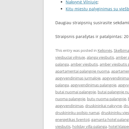
Nakvynė Vilniuje
;
Kitų miestų palyginimas su viešb
Daugiau straipsnių susirasite sekda
Straipsnis parašytas ir patalpintas: 2
This entry was posted in
Kelionės
,
Skelbima
viesbuciai vilniuje
,
alanga viesbutis
,
amber 
palanga
,
amber viesbutis
,
amber viesbutis 
apartamentai palangoje nuoma
,
apartament
apgyvendinimas jurmaloje
,
apgyvendinimas
palanga
,
apgyvendinimas palangoje
,
apgyve
butai nuomai palangoje
,
butai palangoje 
nuoma palangoje
,
butų nuoma palangoje
,
apgyvendinimas
,
druskininkai nakvyne
,
dru
druskininku poilsio namai
,
druskininku vies
energetikas šventoji
,
gamanta hotel palang
viesbutis
,
holiday villa palanga
,
hotel klaip