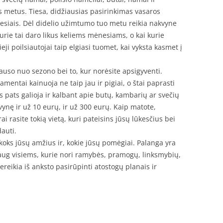
s metus. Tiesa, didžiausias pasirinkimas vasaros
ėnesiais. Dėl didelio užimtumo tuo metu reikia nakvyne
rie tai daro likus keliems mėnesiams, o kai kurie
ji poilsiautojai taip elgiasi tuomet, kai vyksta kasmet į
auso nuo sezono bei to, kur norėsite apsigyventi.
amentai kainuoja ne taip jau ir pigiai, o štai paprasti
s pats galioja ir kalbant apie butų, kambarių ar svečių
ynę ir už 10 eurų, ir už 300 eurų. Kaip matote,
 rasite tokią vietą, kuri pateisins jūsų lūkesčius bei
dauti.
 koks jūsų amžius ir, kokie jūsų pomėgiai. Palanga yra
k daug visiems, kurie nori ramybės, pramogų, linksmybių,
Tereikia iš anksto pasirūpinti atostogų planais ir