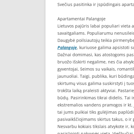
Svečius pasitinka ir įspūdingais apar
Apartamentai Palangoje
Lietuvos pajūris labai populiari vieta
savaitgaliams. Populiarumu nenusilei
Daugybė poilsiautojų teikia pirmenyb
Palangoje
, kuriuose galima apsistoti
Dažnai domimasi, kas atostogoms pasi
bruožo išskirti negalime, nes čia atvyks
gyventojai, šeimos su vaikais, romanti
jaunuoliai. Taigi, publika, kuri būdin
skirtumų visus galima suskirstyti į tuo
trokšta laiką praleisti aktyviai. Pastar
būdų. Pasirinkimas tikrai didelis. Tai i
ekstremalios vandens pramogos ir kt. Je
tai jums puikiai tiks gulėjimas paplūdi
pasivaikščiojimams skirtus takus, o ir 
Nesvarbu kokiais tikslais atvykote ir, 
pasirūpinti nakvynės vieta. Viešbučiai,