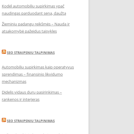
Kodėl automobilių supirkimas ypač
naudingas parduodant seną, daužtą
Žieminių padangų reikšmės – Nauda ir
atsakomybė pažeidus taisykles
SEO STRAIPSNIU TALPINIMAS
Automobilių supirkimas kaip operatyvus
sprendimas – finansinio likvidumo
mechanizmas
Didelis vidaus durų pasirinkimas –
rankenos ir interjeras
SEO STRAIPSNIU TALPINIMAS