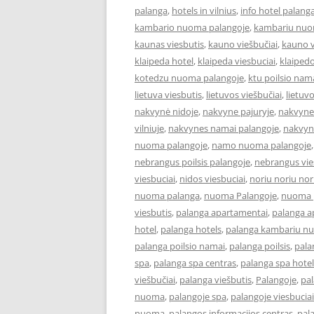
palanga
,
hotels in vilnius
,
info hotel palang
kambario nuoma palangoje
,
kambariu nuo
kaunas viesbutis
,
kauno viešbučiai
,
kauno v
klaipeda hotel
,
klaipeda viesbuciai
,
klaipedo
kotedzu nuoma palangoje
,
ktu poilsio nam
lietuva viesbutis
,
lietuvos viešbučiai
,
lietuv
nakvynė nidoje
,
nakvyne pajuryje
,
nakvyne
vilniuje
,
nakvynes namai palangoje
,
nakvyn
nuoma palangoje
,
namo nuoma palangoje
nebrangus poilsis palangoje
,
nebrangus vies
viesbuciai
,
nidos viesbuciai
,
noriu noriu nor
nuoma palanga
,
nuoma Palangoje
,
nuoma p
viesbutis
,
palanga apartamentai
,
palanga 
hotel
,
palanga hotels
,
palanga kambariu n
palanga poilsio namai
,
palanga poilsis
,
pala
spa
,
palanga spa centras
,
palanga spa hotel
viešbučiai
,
palanga viešbutis
,
Palangoje
,
pa
nuoma
,
palangoje spa
,
palangoje viesbuciai
nuoma
,
palangos informacijos centras
,
pal