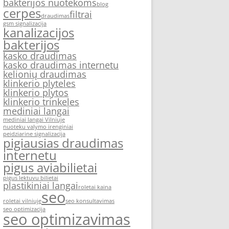
bakterijos nuotekoms
blog
cerpes
filtrai
draudimas
gsm signalizacija
kanalizacijos
bakterijos
kasko draudimas
kasko draudimas internetu
kelionių draudimas
klinkerio plyteles
klinkerio plytos
klinkerio trinkeles
mediniai langai
mediniai langai Vilniuje
nuoteku valymo irenginiai
peidziarine signalizacija
pigiausias draudimas
internetu
pigus aviabilietai
pigus lektuvu bilietai
plastikiniai langai
roletai kaina
seo
roletai vilniuje
seo konsultavimas
seo optimizacija
seo optimizavimas