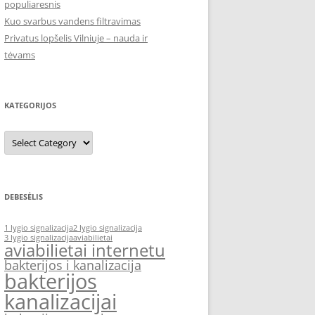
populiaresnis
Kuo svarbus vandens filtravimas
Privatus lopšelis Vilniuje – nauda ir
tėvams
KATEGORIJOS
Kategorijos
DEBESĖLIS
1 lygio signalizacija
2 lygio signalizacija
3 lygio signalizacija
aviabilietai
aviabilietai internetu
bakterijos i kanalizacija
bakterijos
kanalizacijai