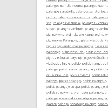
palangos nameliu nuoma
,
palangos nuom
palangos sanatorija
,
palangos sanatorijos
,
centrai
,
palangos spa viesbutis
,
palangos s
spa
,
Palangos viesbuciai
,
palangos viesbucia
su spa
,
palangos viešbutis
,
palangos viesbu
pigi nakvyne
,
pigi nakvyne kaune
,
pigi nak
pigi nuoma Palangoje
,
pigiausi viesbuciai 
pigus apgyvendinimas palangoje
,
pigus kam
palangoje
,
pigus viesbuciai
,
pigus viesbucia
pigus viesbuciai paryziuje
,
pigūs viešbučiai v
viešbutis vilniuje
,
poilsio
,
poilsio namai
,
poi
palanga
,
poilsio namai palangoje
,
poilsio n
druskininkuose
,
poilsis dviems
,
poilsis liet
palanga
,
poilsis palangoj
,
poilsis Palangoje
,
poilsis palangoje su spa
,
poilsis palangoje 
poilsis su nakvyne
,
pramogos palangoje
,
pr
palanga
,
romantiskas savaitgalis palangoje
gradiali palanga
,
sanatorija palanga
,
sanator