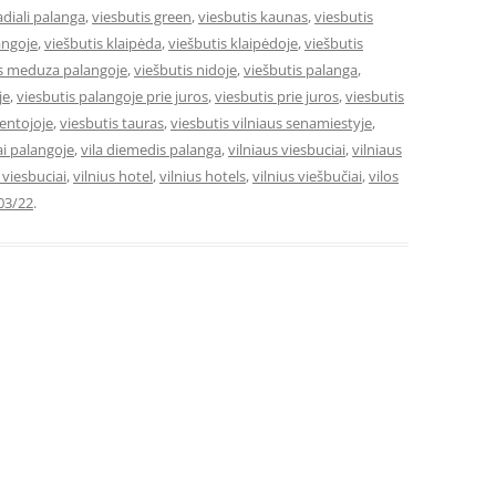
adiali palanga
,
viesbutis green
,
viesbutis kaunas
,
viesbutis
angoje
,
viešbutis klaipėda
,
viešbutis klaipėdoje
,
viešbutis
is meduza palangoje
,
viešbutis nidoje
,
viešbutis palanga
,
je
,
viesbutis palangoje prie juros
,
viesbutis prie juros
,
viesbutis
ventojoje
,
viesbutis tauras
,
viesbutis vilniaus senamiestyje
,
ai palangoje
,
vila diemedis palanga
,
vilniaus viesbuciai
,
vilniaus
e viesbuciai
,
vilnius hotel
,
vilnius hotels
,
vilnius viešbučiai
,
vilos
03/22
.