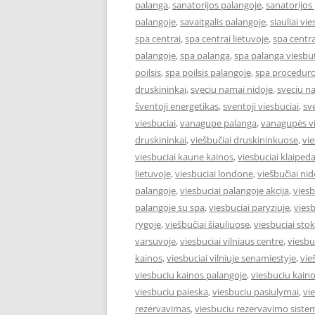
palanga
,
sanatorijos palangoje
,
sanatorijos
palangoje
,
savaitgalis palangoje
,
siauliai vie
spa centrai
,
spa centrai lietuvoje
,
spa centra
palangoje
,
spa palanga
,
spa palanga viesbut
poilsis
,
spa poilsis palangoje
,
spa proceduro
druskininkai
,
sveciu namai nidoje
,
sveciu n
šventoji energetikas
,
sventoji viesbuciai
,
sv
viesbuciai
,
vanagupe palanga
,
vanagupės vi
druskininkai
,
viešbučiai druskininkuose
,
vie
viesbuciai kaune kainos
,
viesbuciai klaiped
lietuvoje
,
viesbuciai londone
,
viešbučiai nid
palangoje
,
viesbuciai palangoje akcija
,
viesb
palangoje su spa
,
viesbuciai paryziuje
,
viesb
rygoje
,
viešbučiai šiauliuose
,
viesbuciai st
varsuvoje
,
viesbuciai vilniaus centre
,
viesbu
kainos
,
viesbuciai vilniuje senamiestyje
,
vie
viesbuciu kainos palangoje
,
viesbuciu kaino
viesbuciu paieska
,
viesbuciu pasiulymai
,
vi
rezervavimas
,
viesbuciu rezervavimo siste