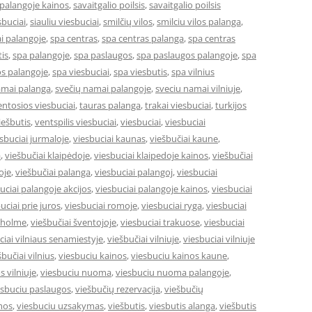
 palangoje kainos
,
savaitgalio poilsis
,
savaitgalio poilsis
sbuciai
,
siauliu viesbuciai
,
smilčių vilos
,
smilciu vilos palanga
,
i palangoje
,
spa centras
,
spa centras palanga
,
spa centras
is
,
spa palangoje
,
spa paslaugos
,
spa paslaugos palangoje
,
spa
s palangoje
,
spa viesbuciai
,
spa viesbutis
,
spa vilnius
amai palanga
,
svečių namai palangoje
,
sveciu namai vilniuje
,
entosios viesbuciai
,
tauras palanga
,
trakai viesbuciai
,
turkijos
ešbutis
,
ventspilis viesbuciai
,
viesbuciai
,
viesbuciai
sbuciai jurmaloje
,
viesbuciai kaunas
,
viešbučiai kaune
,
a
,
viešbučiai klaipėdoje
,
viesbuciai klaipedoje kainos
,
viešbučiai
oje
,
viešbučiai palanga
,
viesbuciai palangoj
,
viesbuciai
uciai palangoje akcijos
,
viesbuciai palangoje kainos
,
viesbuciai
uciai prie juros
,
viesbuciai romoje
,
viesbuciai ryga
,
viesbuciai
okholme
,
viešbučiai šventojoje
,
viesbuciai trakuose
,
viesbuciai
ciai vilniaus senamiestyje
,
viešbučiai vilniuje
,
viesbuciai vilniuje
šbučiai vilnius
,
viesbuciu kainos
,
viesbuciu kainos kaune
,
s vilniuje
,
viesbuciu nuoma
,
viesbuciu nuoma palangoje
,
esbuciu paslaugos
,
viešbučių rezervacija
,
viešbučių
mos
,
viesbuciu uzsakymas
,
viešbutis
,
viesbutis alanga
,
viešbutis