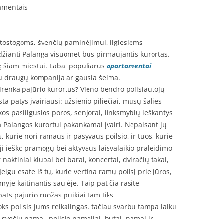
tamentais
 atostogoms, švenčių paminėjimui, ilgiesiems
džianti Palanga visuomet bus pirmaujantis kurortas.
ę šiam miestui. Labai populiarūs
apartamentai
 su draugų kompanija ar gausia šeima.
renka pajūrio kurortus? Vieno bendro poilsiautojų
ta patys įvairiausi: užsienio piliečiai, mūsų šalies
kos pasiilgusios poros, senjorai, linksmybių ieškantys
ga Palangos kurortui pakankamai įvairi. Nepaisant jų
s, kurie nori ramaus ir pasyvaus poilsio, ir tuos, kurie
ieji ieško pramogų bei aktyvaus laisvalaikio praleidimo
r naktiniai klubai bei barai, koncertai, dviračių takai,
igu esate iš tų, kurie vertina ramų poilsį prie jūros,
myje kaitinantis saulėje. Taip pat čia rasite
pats pajūrio ruožas puikiai tam tiks.
koks poilsis jums reikalingas, tačiau svarbu tampa laiku
 svečių namai, poilsio nameliai, butai, namai ir