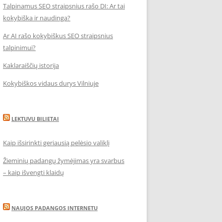
Talpinamus SEO straipsnius rašo DI: Ar tai
kokybiška ir naudinga?
Ar AI rašo kokybiškus SEO straipsnius
talpinimui?
Kaklaraiščių istorija
Kokybiškos vidaus durys Vilniuje
LEKTUVU BILIETAI
Kaip išsirinkti geriausią pelėsio valiklį
Žieminių padangų žymėjimas yra svarbus
– kaip išvengti klaidų
NAUJOS PADANGOS INTERNETU