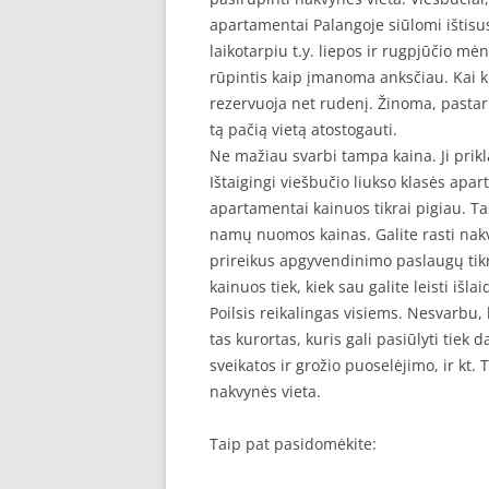
apartamentai Palangoje siūlomi ištisu
laikotarpiu t.y. liepos ir rugpjūčio m
rūpintis kaip įmanoma anksčiau. Kai ku
rezervuoja net rudenį. Žinoma, pastarie
tą pačią vietą atostogauti.
Ne mažiau svarbi tampa kaina. Ji prikl
Ištaigingi viešbučio liukso klasės apart
apartamentai kainuos tikrai pigiau. Ta
namų nuomos kainas. Galite rasti nakv
prireikus apgyvendinimo paslaugų tikrai
kainuos tiek, kiek sau galite leisti išlai
Poilsis reikalingas visiems. Nesvarbu,
tas kurortas, kuris gali pasiūlyti tie
sveikatos ir grožio puoselėjimo, ir kt. 
nakvynės vieta.
Taip pat pasidomėkite: