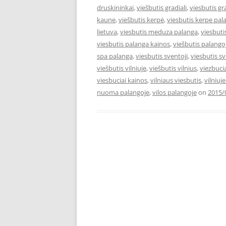
druskininkai
,
viešbutis gradiali
,
viesbutis gr
kaune
,
viešbutis kerpė
,
viesbutis kerpe pal
lietuva
,
viesbutis meduza palanga
,
viesbut
viesbutis palanga kainos
,
viešbutis palango
spa palanga
,
viesbutis sventoji
,
viesbutis s
viešbutis vilniuje
,
viešbutis vilnius
,
viezbuci
viesbuciai kainos
,
vilniaus viesbutis
,
vilniuj
nuoma palangoje
,
vilos palangoje
on
2015/