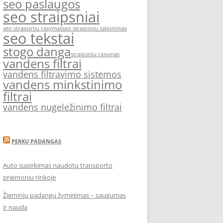
seo paslaugos
seo straipsniai
seo straipsniu rasymas
seo straipsniu talpinimas
seo tekstai
stogo danga
straipsniu rasymas
vandens filtrai
vandens filtravimo sistemos
vandens minkstinimo
filtrai
vandens nugeležinimo filtrai
PERKU PADANGAS
Auto supirkimas naudotų transporto
priemonių rinkoje
Žieminių padangų žymėjimas – saugumas
ir nauda