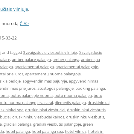
učiais Vilniuje
.
mi nuorodą
ČIA>
015-03-22
i
and tagged
3 zvaigzduciu viesbutis vilniuje
,
5 zvaigzduciu
palace
,
amber palace palanga
,
amber palanga
,
amber spa
palanga
,
apartamentai palanga
,
apartamentai palangoje
,
ai prie juros
,
apartamentų nuoma palangoje
,
 klaipedoje
,
apgyvendinimas pajuryje
,
apgyvendinimas
ndinimas prie juros
,
atostogos palangoje
,
booking palanga
,
nuoma
,
butas palangoje nuoma
,
buto nuoma palanga
,
buto
butu nuoma palangoje vasarai
,
diemedis palanga
,
druskininkai
skininkai spa
,
druskininkai viesbuciai
,
druskininkai viesbutis
,
buciai
,
druskininku viesbuciai kainos
,
druskininku viesbutis
,
a
,
gradiali palanga
,
gradiali viesbutis palangoje
,
green
eda
,
hotel palanga
,
hotel palanga spa
,
hotel vilnius
,
hotels in