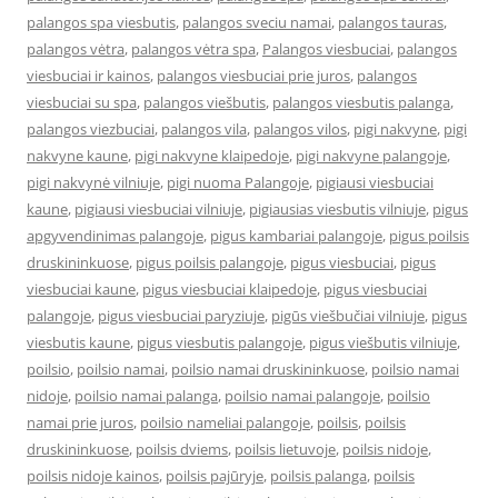
palangos spa viesbutis
,
palangos sveciu namai
,
palangos tauras
,
palangos vėtra
,
palangos vėtra spa
,
Palangos viesbuciai
,
palangos
viesbuciai ir kainos
,
palangos viesbuciai prie juros
,
palangos
viesbuciai su spa
,
palangos viešbutis
,
palangos viesbutis palanga
,
palangos viezbuciai
,
palangos vila
,
palangos vilos
,
pigi nakvyne
,
pigi
nakvyne kaune
,
pigi nakvyne klaipedoje
,
pigi nakvyne palangoje
,
pigi nakvynė vilniuje
,
pigi nuoma Palangoje
,
pigiausi viesbuciai
kaune
,
pigiausi viesbuciai vilniuje
,
pigiausias viesbutis vilniuje
,
pigus
apgyvendinimas palangoje
,
pigus kambariai palangoje
,
pigus poilsis
druskininkuose
,
pigus poilsis palangoje
,
pigus viesbuciai
,
pigus
viesbuciai kaune
,
pigus viesbuciai klaipedoje
,
pigus viesbuciai
palangoje
,
pigus viesbuciai paryziuje
,
pigūs viešbučiai vilniuje
,
pigus
viesbutis kaune
,
pigus viesbutis palangoje
,
pigus viešbutis vilniuje
,
poilsio
,
poilsio namai
,
poilsio namai druskininkuose
,
poilsio namai
nidoje
,
poilsio namai palanga
,
poilsio namai palangoje
,
poilsio
namai prie juros
,
poilsio nameliai palangoje
,
poilsis
,
poilsis
druskininkuose
,
poilsis dviems
,
poilsis lietuvoje
,
poilsis nidoje
,
poilsis nidoje kainos
,
poilsis pajūryje
,
poilsis palanga
,
poilsis