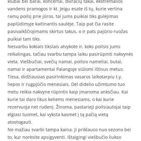
klubai bei barai, koncertai, dviračių takai, ekstremalios
vandens pramogos ir kt. Jeigu esate iš tų, kurie vertina
ramų poilsį prie jūros, tai jums puikiai tiks gulėjimas
paplūdimyje kaitinantis saulėje. Taip pat čia rasite
pasivaikščiojimams skirtus takus, o ir pats pajūrio ruožas
puikiai tam tiks.
Nesvarbu kokiais tikslais atvykote ir, koks poilsis jums
reikalingas, tačiau svarbu tampa laiku pasirūpinti nakvynės
vieta. Viešbučiai, svečių namai, poilsio nameliai, butai,
namai ir apartamentai Palangoje siūlomi ištisus metus.
Tiesa, didžiausias pasirinkimas vasaros laikotarpiu t.y.
liepos ir rugpjūčio mėnesiais. Dėl didelio užimtumo tuo
metu reikia nakvyne rūpintis kaip įmanoma anksčiau. Kai
kurie tai daro likus keliems mėnesiams, o kai kurie
rezervuoja net rudenį. Žinoma, pastarieji poilsiautojai taip
elgiasi tuomet, kai vyksta kasmet į tą pačią vietą
atostogauti.
Ne mažiau svarbi tampa kaina. Ji priklauso nuo sezono bei
to, kur norėsite apsigyventi. Ištaigingi viešbučio liukso