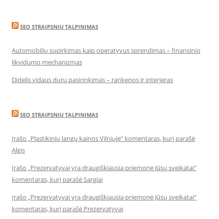
SEO STRAIPSNIU TALPINIMAS
Automobilių supirkimas kaip operatyvus sprendimas – finansinio
likvidumo mechanizmas
Didelis vidaus durų pasirinkimas – rankenos ir interjeras
SEO STRAIPSNIU TALPINIMAS
Įrašo „Plastikinių langų kainos Vilniuje“ komentaras, kurį parašė
Algis
Įrašo „Prezervatyvai yra draugiškiausia priemonė Jūsų sveikatai“
komentaras, kurį parašė Sargiai
Įrašo „Prezervatyvai yra draugiškiausia priemonė Jūsų sveikatai“
komentaras, kurį parašė Prezervatyvai