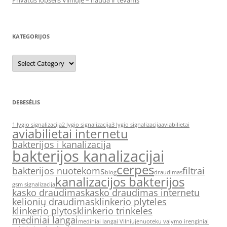
Privatus lopšelis Vilniuje – nauda ir tėvams
KATEGORIJOS
Kategorijos
DEBESĖLIS
1 lygio signalizacija
2 lygio signalizacija
3 lygio signalizacija
aviabilietai
aviabilietai internetu
bakterijos i kanalizacija
bakterijos kanalizacijai
cerpes
bakterijos nuotekoms
filtrai
blog
draudimas
kanalizacijos bakterijos
gsm signalizacija
kasko draudimas
kasko draudimas internetu
kelionių draudimas
klinkerio plyteles
klinkerio plytos
klinkerio trinkeles
mediniai langai
mediniai langai Vilniuje
nuoteku valymo irenginiai