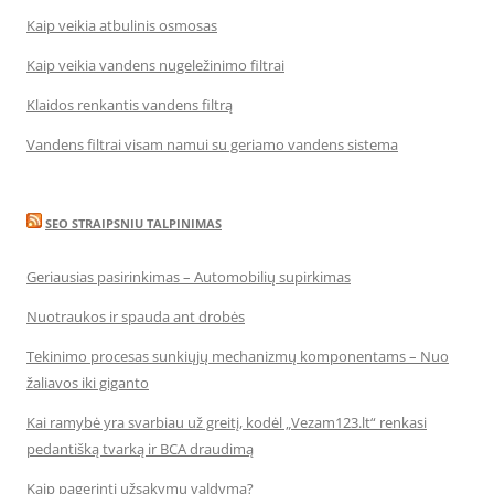
Kaip veikia atbulinis osmosas
Kaip veikia vandens nugeležinimo filtrai
Klaidos renkantis vandens filtrą
Vandens filtrai visam namui su geriamo vandens sistema
SEO STRAIPSNIU TALPINIMAS
Geriausias pasirinkimas – Automobilių supirkimas
Nuotraukos ir spauda ant drobės
Tekinimo procesas sunkiųjų mechanizmų komponentams – Nuo
žaliavos iki giganto
Kai ramybė yra svarbiau už greitį, kodėl „Vezam123.lt“ renkasi
pedantišką tvarką ir BCA draudimą
Kaip pagerinti užsakymų valdymą?