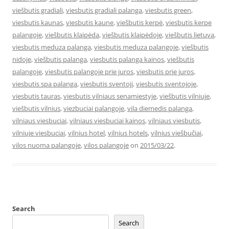
viešbutis gradiali
,
viesbutis gradiali palanga
,
viesbutis green
,
viesbutis kaunas
,
viesbutis kaune
,
viešbutis kerpė
,
viesbutis kerpe
palangoje
,
viešbutis klaipėda
,
viešbutis klaipėdoje
,
viešbutis lietuva
,
viesbutis meduza palanga
,
viesbutis meduza palangoje
,
viešbutis
nidoje
,
viešbutis palanga
,
viesbutis palanga kainos
,
viešbutis
palangoje
,
viesbutis palangoje prie juros
,
viesbutis prie juros
,
viesbutis spa palanga
,
viesbutis sventoji
,
viesbutis sventojoje
,
viesbutis tauras
,
viesbutis vilniaus senamiestyje
,
viešbutis vilniuje
,
viešbutis vilnius
,
viezbuciai palangoje
,
vila diemedis palanga
,
vilniaus viesbuciai
,
vilniaus viesbuciai kainos
,
vilniaus viesbutis
,
vilniuje viesbuciai
,
vilnius hotel
,
vilnius hotels
,
vilnius viešbučiai
,
vilos nuoma palangoje
,
vilos palangoje
on
2015/03/22
.
Search
Search