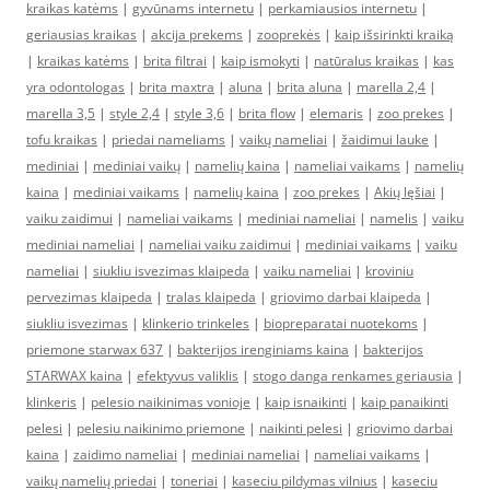
kraikas katėms
|
gyvūnams internetu
|
perkamiausios internetu
|
geriausias kraikas
|
akcija prekems
|
zooprekės
|
kaip išsirinkti kraiką
|
kraikas katėms
|
brita filtrai
|
kaip ismokyti
|
natūralus kraikas
|
kas
yra odontologas
|
brita maxtra
|
aluna
|
brita aluna
|
marella 2,4
|
marella 3,5
|
style 2,4
|
style 3,6
|
brita flow
|
elemaris
|
zoo prekes
|
tofu kraikas
|
priedai nameliams
|
vaikų nameliai
|
žaidimui lauke
|
mediniai
|
mediniai vaikų
|
namelių kaina
|
nameliai vaikams
|
namelių
kaina
|
mediniai vaikams
|
namelių kaina
|
zoo prekes
|
Akių lęšiai
|
vaiku zaidimui
|
nameliai vaikams
|
mediniai nameliai
|
namelis
|
vaiku
mediniai nameliai
|
nameliai vaiku zaidimui
|
mediniai vaikams
|
vaiku
nameliai
|
siukliu isvezimas klaipeda
|
vaiku nameliai
|
kroviniu
pervezimas klaipeda
|
tralas klaipeda
|
griovimo darbai klaipeda
|
siukliu isvezimas
|
klinkerio trinkeles
|
biopreparatai nuotekoms
|
priemone starwax 637
|
bakterijos irenginiams kaina
|
bakterijos
STARWAX kaina
|
efektyvus valiklis
|
stogo danga renkames geriausia
|
klinkeris
|
pelesio naikinimas vonioje
|
kaip isnaikinti
|
kaip panaikinti
pelesi
|
pelesiu naikinimo priemone
|
naikinti pelesi
|
griovimo darbai
kaina
|
zaidimo nameliai
|
mediniai nameliai
|
nameliai vaikams
|
vaikų namelių priedai
|
toneriai
|
kaseciu pildymas vilnius
|
kaseciu