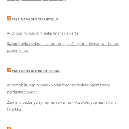
TALPINAME SEO STRAIPSNIUS
Auto supirkimas turi realią finansinę vertę
Sužadėtuvių žiedas su laboratorijoje užaugintu deimantu – tvarus
pasirinkimas
PADANGOS INTERNETU PIGIAU
Automobilių supirkimas – kodėl žmonės renkasi paprastesnį
pardavimo būdą?
Žieminių padangų žymėjimo reikšmės – Atsakomybė nesilaikant
taisyklių