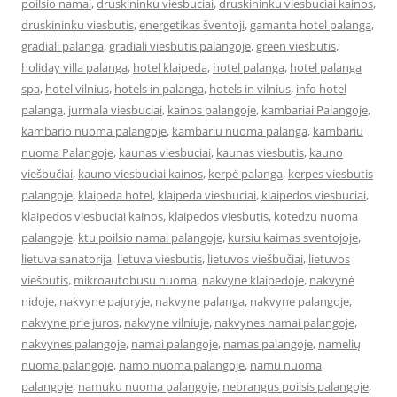
poilsio namai
,
druskininku viesbuciai
,
druskininku viesbuciai kainos
,
druskininku viesbutis
,
energetikas šventoji
,
gamanta hotel palanga
,
gradiali palanga
,
gradiali viesbutis palangoje
,
green viesbutis
,
holiday villa palanga
,
hotel klaipeda
,
hotel palanga
,
hotel palanga
spa
,
hotel vilnius
,
hotels in palanga
,
hotels in vilnius
,
info hotel
palanga
,
jurmala viesbuciai
,
kainos palangoje
,
kambariai Palangoje
,
kambario nuoma palangoje
,
kambariu nuoma palanga
,
kambariu
nuoma Palangoje
,
kaunas viesbuciai
,
kaunas viesbutis
,
kauno
viešbučiai
,
kauno viesbuciai kainos
,
kerpė palanga
,
kerpes viesbutis
palangoje
,
klaipeda hotel
,
klaipeda viesbuciai
,
klaipedos viesbuciai
,
klaipedos viesbuciai kainos
,
klaipedos viesbutis
,
kotedzu nuoma
palangoje
,
ktu poilsio namai palangoje
,
kursiu kaimas sventojoje
,
lietuva sanatorija
,
lietuva viesbutis
,
lietuvos viešbučiai
,
lietuvos
viešbutis
,
mikroautobusu nuoma
,
nakvyne klaipedoje
,
nakvynė
nidoje
,
nakvyne pajuryje
,
nakvyne palanga
,
nakvyne palangoje
,
nakvyne prie juros
,
nakvyne vilniuje
,
nakvynes namai palangoje
,
nakvynes palangoje
,
namai palangoje
,
namas palangoje
,
namelių
nuoma palangoje
,
namo nuoma palangoje
,
namu nuoma
palangoje
,
namuku nuoma palangoje
,
nebrangus poilsis palangoje
,