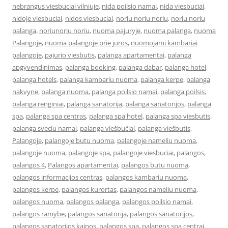
nebrangus viesbuciai vilniuje
,
nida poilsio namai
,
nida viesbuciai
,
nidoje viesbuciai
,
nidos viesbuciai
,
noriu noriu noriu
,
noriu noriu
palanga
,
noriunoriu noriu
,
nuoma pajuryje
,
nuoma palanga
,
nuoma
Palangoje
,
nuoma palangoje prie juros
,
nuomojami kambariai
palangoje
,
pajurio viesbutis
,
palanga apartamentai
,
palanga
apgyvendinimas
,
palanga booking
,
palanga dabar
,
palanga hotel
,
palanga hotels
,
palanga kambariu nuoma
,
palanga kerpe
,
palanga
nakvyne
,
palanga nuoma
,
palanga poilsio namai
,
palanga poilsis
,
palanga renginiai
,
palanga sanatorija
,
palanga sanatorijos
,
palanga
spa
,
palanga spa centras
,
palanga spa hotel
,
palanga spa viesbutis
,
palanga sveciu namai
,
palanga viešbučiai
,
palanga viešbutis
,
Palangoje
,
palangoje butu nuoma
,
palangoje nameliu nuoma
,
palangoje nuoma
,
palangoje spa
,
palangoje viesbuciai
,
palangos
,
palangos 4
,
Palangos apartamentai
,
palangos butu nuoma
,
palangos informacijos centras
,
palangos kambariu nuoma
,
palangos kerpe
,
palangos kurortas
,
palangos nameliu nuoma
,
palangos nuoma
,
palangos palanga
,
palangos poilsio namai
,
palangos ramybe
,
palangos sanatorija
,
palangos sanatorijos
,
palangos sanatorijos kainos
,
palangos spa
,
palangos spa centrai
,