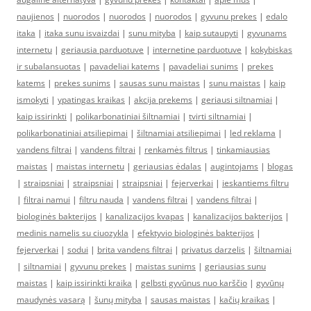
naujienos
|
nuorodos
|
nuorodos
|
nuorodos
|
gyvunu prekes
|
edalo
itaka
|
itaka sunu isvaizdai
|
sunu mityba
|
kaip sutaupyti
|
gyvunams
internetu
|
geriausia parduotuve
|
internetine parduotuve
|
kokybiskas
ir subalansuotas
|
pavadeliai katems
|
pavadeliai sunims
|
prekes
katems
|
prekes sunims
|
sausas sunu maistas
|
sunu maistas
|
kaip
ismokyti
|
ypatingas kraikas
|
akcija prekems
|
geriausi siltnamiai
|
kaip issirinkti
|
polikarbonatiniai šiltnamiai
|
tvirti siltnamiai
|
polikarbonatiniai atsiliepimai
|
šiltnamiai atsiliepimai
|
led reklama
|
vandens filtrai
|
vandens filtrai
|
renkamės filtrus
|
tinkamiausias
maistas
|
maistas internetu
|
geriausias ėdalas
|
augintojams
|
blogas
|
straipsniai
|
straipsniai
|
straipsniai
|
fejerverkai
|
ieskantiems filtru
|
filtrai namui
|
filtru nauda
|
vandens filtrai
|
vandens filtrai
|
biologinės bakterijos
|
kanalizacijos kvapas
|
kanalizacijos bakterijos
|
medinis namelis su ciuozykla
|
efektyvio biologinės bakterijos
|
fejerverkai
|
sodui
|
brita vandens filtrai
|
privatus darzelis
|
šiltnamiai
|
siltnamiai
|
gyvunu prekes
|
maistas sunims
|
geriausias sunu
maistas
|
kaip issirinkti kraika
|
gelbsti gyvūnus nuo karščio
|
gyvūnų
maudynės vasarą
|
šunų mityba
|
sausas maistas
|
kačių kraikas
|