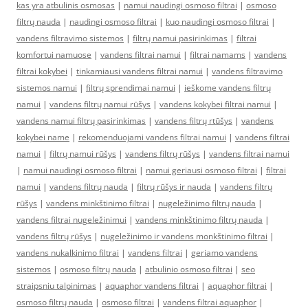
kas yra atbulinis osmosas
|
namui naudingi osmoso filtrai
|
osmoso
filtrų nauda
|
naudingi osmoso filtrai
|
kuo naudingi osmoso filtrai
|
vandens filtravimo sistemos
|
filtrų namui pasirinkimas
|
filtrai
komfortui namuose
|
vandens filtrai namui
|
filtrai namams
|
vandens
filtrai kokybei
|
tinkamiausi vandens filtrai namui
|
vandens filtravimo
sistemos namui
|
filtrų sprendimai namui
|
ieškome vandens filtrų
namui
|
vandens filtrų namui rūšys
|
vandens kokybei filtrai namui
|
vandens namui filtrų pasirinkimas
|
vandens filtrų rtūšys
|
vandens
kokybei name
|
rekomenduojami vandens filtrai namui
|
vandens filtrai
namui
|
filtrų namui rūšys
|
vandens filtrų rūšys
|
vandens filtrai namui
|
namui naudingi osmoso filtrai
|
namui geriausi osmoso filtrai
|
filtrai
namui
|
vandens filtrų nauda
|
filtrų rūšys ir nauda
|
vandens filtrų
rūšys
|
vandens minkštinimo filtrai
|
nugeležinimo filtrų nauda
|
vandens filtrai nugeležinimui
|
vandens minkštinimo filtrų nauda
|
vandens filtrų rūšys
|
nugeležinimo ir vandens monkštinimo filtrai
|
vandens nukalkinimo filtrai
|
vandens filtrai
|
geriamo vandens
sistemos
|
osmoso filtrų nauda
|
atbulinio osmoso filtrai
|
seo
straipsniu talpinimas
|
aquaphor vandens filtrai
|
aquaphor filtrai
|
osmoso filtrų nauda
|
osmoso filtrai
|
vandens filtrai aquaphor
|