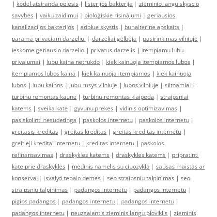
|
kodel atsiranda pelesis
|
listerijos bakterija
|
zieminio langu skyscio
savybes
|
vaiku zaidimui
|
bioloģiskie risinājumi
|
geriausios
kanalizacijos bakterijos
|
adblue skystis
|
buhalterine apskaita
|
parama privaciam darzeliui
|
darzeliai gelbeja
|
pasirinkimas vilniuje
|
ieskome geriausio darzelio
|
privatus darzelis
|
itempiamu lubu
privalumai
|
lubu kaina netrukdo
|
kiek kainuoja itempiamos lubos
|
itempiamos lubos kaina
|
kiek kainuoja itempiamos
|
kiek kainuoja
lubos
|
lubu kainos
|
lubu rusys vilniuje
|
lubos vilniuje
|
siltnamiai
|
turbinu remontas kaune
|
turbinu remontas klaipeda
|
straipsniai
katems
|
sveika kate
|
gyvunu prekes
|
vidinis optimizavimas
|
pasiskolinti nesudėtinga
|
paskolos internetu
|
paskolos internetu
|
greitasis kreditas
|
greitas kreditas
|
greitas kreditas internetu
|
greitieji kreditai internetu
|
kreditas internetu
|
paskolos
refinansavimas
|
draskykles katems
|
draskykles katems
|
pripratinti
kate prie draskykles
|
medinis namelis su ciuozykla
|
sausas maistas ar
konservai
|
isvalyti tepalo demes
|
seo straipsniu talpinimas
|
seo
straipsniu talpinimas
|
padangos internetu
|
padangos internetu
|
pigios padangos
|
padangos internetu
|
padangos internetu
|
padangos internetu
|
neuzsalantis zieminis langu ploviklis
|
zieminis