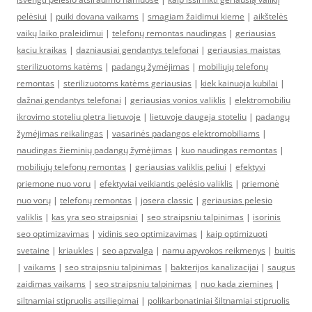
pelėsiui
|
puiki dovana vaikams
|
smagiam žaidimui kieme
|
aikštelės
vaikų laiko praleidimui
|
telefonų remontas naudingas
|
geriausias
kaciu kraikas
|
dazniausiai gendantys telefonai
|
geriausias maistas
sterilizuotoms katėms
|
padangų žymėjimas
|
mobiliųjų telefonų
remontas
|
sterilizuotoms katėms geriausias
|
kiek kainuoja kubilai
|
dažnai gendantys telefonai
|
geriausias vonios valiklis
|
elektromobiliu
ikrovimo stoteliu pletra lietuvoje
|
lietuvoje daugeja stoteliu
|
padangų
žymėjimas reikalingas
|
vasarinės padangos elektromobiliams
|
naudingas žieminių padangų žymėjimas
|
kuo naudingas remontas
|
mobiliųjų telefonų remontas
|
geriausias valiklis peliui
|
efektyvi
priemone nuo voru
|
efektyviai veikiantis pelėsio valiklis
|
priemonė
nuo vorų
|
telefonų remontas
|
josera classic
|
geriausias pelesio
valiklis
|
kas yra seo straipsniai
|
seo straipsniu talpinimas
|
isorinis
seo optimizavimas
|
vidinis seo optimizavimas
|
kaip optimizuoti
svetaine
|
kriaukles
|
seo apzvalga
|
namu apyvokos reikmenys
|
buitis
|
vaikams
|
seo straipsniu talpinimas
|
bakterijos kanalizacijai
|
saugus
zaidimas vaikams
|
seo straipsniu talpinimas
|
nuo kada ziemines
|
siltnamiai stipruolis atsiliepimai
|
polikarbonatiniai šiltnamiai stipruolis