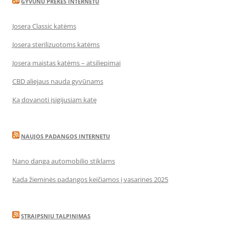
GYVUNU PREKES INTERNETU
Josera Classic katėms
Josera sterilizuotoms katėms
Josera maistas katėms – atsiliepimai
CBD aliejaus nauda gyvūnams
Ką dovanoti įsigijusiam katę
NAUJOS PADANGOS INTERNETU
Nano danga automobilio stiklams
Kada žieminės padangos keičiamos į vasarines 2025
STRAIPSNIU TALPINIMAS