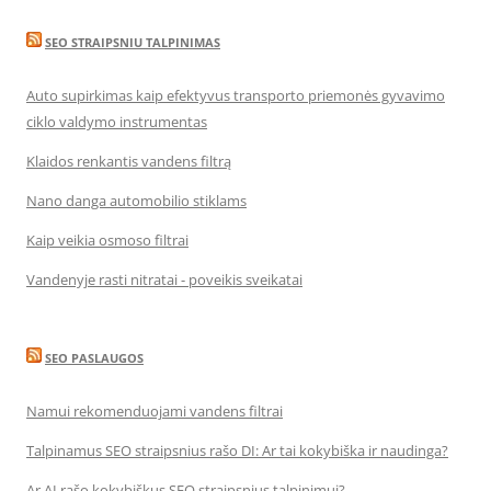
SEO STRAIPSNIU TALPINIMAS
Auto supirkimas kaip efektyvus transporto priemonės gyvavimo
ciklo valdymo instrumentas
Klaidos renkantis vandens filtrą
Nano danga automobilio stiklams
Kaip veikia osmoso filtrai
Vandenyje rasti nitratai - poveikis sveikatai
SEO PASLAUGOS
Namui rekomenduojami vandens filtrai
Talpinamus SEO straipsnius rašo DI: Ar tai kokybiška ir naudinga?
Ar AI rašo kokybiškus SEO straipsnius talpinimui?