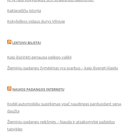
Kaklaraiščių istorija
Kokybiškos vidaus durys Vilniuje
LEKTUVU BILIETAI
Kaip išsirinkti geriausią pelėsio valiklį
Žieminių padangų žymėjimas yra svarbus – kaip išvengti klaidų
NAUJOS PADANGOS INTERNETU
Kodėl automobilių supirkimas ypač naudingas parduodant seną,
daužtą
Žieminių padangų reikšmės – Nauda ir atsakomybė pažeidus
taisykles