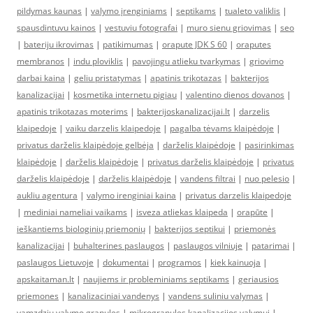
pildymas kaunas
|
valymo įrenginiams
|
septikams
|
tualeto valiklis
|
spausdintuvu kainos
|
vestuviu fotografai
|
muro sienu griovimas
|
seo
|
bateriju ikrovimas
|
patikimumas
|
orapute JDK S 60
|
oraputes
membranos
|
indu ploviklis
|
pavojingu atlieku tvarkymas
|
griovimo
darbai kaina
|
geliu pristatymas
|
apatinis trikotazas
|
bakterijos
kanalizacijai
|
kosmetika internetu pigiau
|
valentino dienos dovanos
|
apatinis trikotazas moterims
|
bakterijoskanalizacijai.lt
|
darzelis
klaipedoje
|
vaiku darzelis klaipedoje
|
pagalba tėvams klaipėdoje
|
privatus darželis klaipėdoje gelbėja
|
darželis klaipėdoje
|
pasirinkimas
klaipėdoje
|
darželis klaipėdoje
|
privatus darželis klaipėdoje
|
privatus
darželis klaipėdoje
|
darželis klaipėdoje
|
vandens filtrai
|
nuo pelesio
|
aukliu agentura
|
valymo irenginiai kaina
|
privatus darzelis klaipedoje
|
mediniai nameliai vaikams
|
isveza atliekas klaipeda
|
orapūte
|
ieškantiems biologinių priemonių
|
bakterijos septikui
|
priemonės
kanalizacijai
|
buhalterines paslaugos
|
paslaugos vilniuje
|
patarimai
|
paslaugos Lietuvoje
|
dokumentai
|
programos
|
kiek kainuoja
|
apskaitaman.lt
|
naujiems ir probleminiams septikams
|
geriausios
priemones
|
kanalizaciniai vandenys
|
vandens suliniu valymas
|
vamzdziu valymo granules
|
mikrogranules kanalizacijos valymui
|