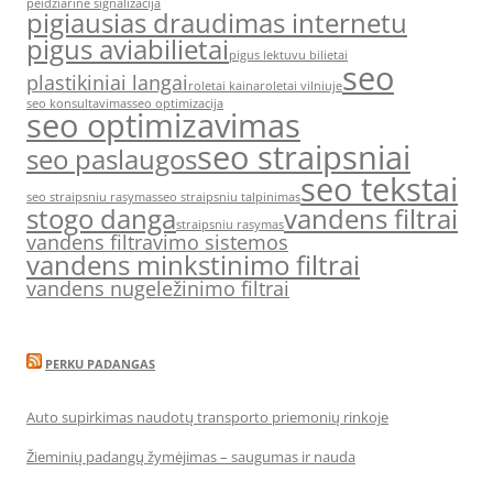
peidziarine signalizacija
pigiausias draudimas internetu
pigus aviabilietai
pigus lektuvu bilietai
seo
plastikiniai langai
roletai kaina
roletai vilniuje
seo konsultavimas
seo optimizacija
seo optimizavimas
seo straipsniai
seo paslaugos
seo tekstai
seo straipsniu rasymas
seo straipsniu talpinimas
stogo danga
vandens filtrai
straipsniu rasymas
vandens filtravimo sistemos
vandens minkstinimo filtrai
vandens nugeležinimo filtrai
PERKU PADANGAS
Auto supirkimas naudotų transporto priemonių rinkoje
Žieminių padangų žymėjimas – saugumas ir nauda