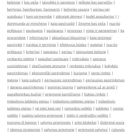
keleiviai
|
kas veža
|
taisyklės ir pareigos
|
ieškote kas parvežtų
|
berlynas, hamburgas, hanoveris
|
kelionės vasarą
|
geriau nei
autobusu
|
kam pirmenybė
|
atkreipti dėmesį
|
kodėl populiarios
|
į
dortmundą ar mincheną
|
kaip pasiruošti
|
žinome kas veža
|
nuo ko
priklauso
|
paslaugos
|
paslaugos
|
procesas
|
mitai ir paneigimai
|
ką
prarandate
|
informacija
|
aktualiausi klausimai
|
kaip teisingai
pasirinkti
|
įrankiai ir terminai
|
efektyvus būdas
|
epitetai
|
nuo ko
priklauso
|
kriterijai
|
patogiau
|
geriau
|
planuojate kelionę
|
renkantis tiekėją
|
populiari paslauga
|
mikriukais
|
patogus
susisiekimas
|
skaičiuojate atstumą
|
renkatės mikriukus
|
kokybės
pasirinkimas
|
ekonomiški sprendimai
|
kuriame
|
verta rinktis
|
įtakoja
|
kaip sukurti
|
geriausias sprendimas
|
geriausias pasirinkimas
|
dangos pasirinkimas
|
gaminio istorija
|
palyginkime už ar prieš
|
pagalbininkas buičiai
|
priemonė kamščiams
|
kokias rinktis
|
indaploviu tabletes pigiau
|
indaploviu tabletes pigiau
|
indaploviu
tabletes pigiau
|
ne toks kaip visi
|
vamzdziu valiklis
|
tabletes
|
vonios
valiklis
|
tualeto valymo priemonė
|
stiklų ir veidrodžių valiklis
|
tvoroms iš betono
|
valymo priemonės
|
arko blokeliai
|
išskirtinė tvora
|
idomus straipsniai
|
valymas priemone
|
priemonė valymui
|
rulonais