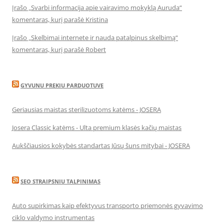
Įrašo „Svarbi informacija apie vairavimo mokyklą Auruda“
komentaras, kurį parašė Kristina
Įrašo „Skelbimai internete ir nauda patalpinus skelbimą“
komentaras, kurį parašė Robert
GYVUNU PREKIU PARDUOTUVE
Geriausias maistas sterilizuotoms katėms - JOSERA
Josera Classic katėms - Ulta premium klasės kačių maistas
Aukščiausios kokybės standartas Jūsų šuns mitybai - JOSERA
SEO STRAIPSNIU TALPINIMAS
Auto supirkimas kaip efektyvus transporto priemonės gyvavimo
ciklo valdymo instrumentas