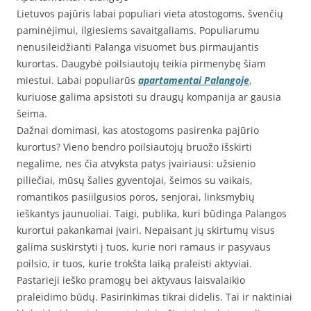
Lietuvos pajūris labai populiari vieta atostogoms, švenčių
paminėjimui, ilgiesiems savaitgaliams. Populiarumu
nenusileidžianti Palanga visuomet bus pirmaujantis
kurortas. Daugybė poilsiautojų teikia pirmenybę šiam
miestui. Labai populiarūs
apartamentai Palangoje
,
kuriuose galima apsistoti su draugų kompanija ar gausia
šeima.
Dažnai domimasi, kas atostogoms pasirenka pajūrio
kurortus? Vieno bendro poilsiautojų bruožo išskirti
negalime, nes čia atvyksta patys įvairiausi: užsienio
piliečiai, mūsų šalies gyventojai, šeimos su vaikais,
romantikos pasiilgusios poros, senjorai, linksmybių
ieškantys jaunuoliai. Taigi, publika, kuri būdinga Palangos
kurortui pakankamai įvairi. Nepaisant jų skirtumų visus
galima suskirstyti į tuos, kurie nori ramaus ir pasyvaus
poilsio, ir tuos, kurie trokšta laiką praleisti aktyviai.
Pastarieji ieško pramogų bei aktyvaus laisvalaikio
praleidimo būdų. Pasirinkimas tikrai didelis. Tai ir naktiniai