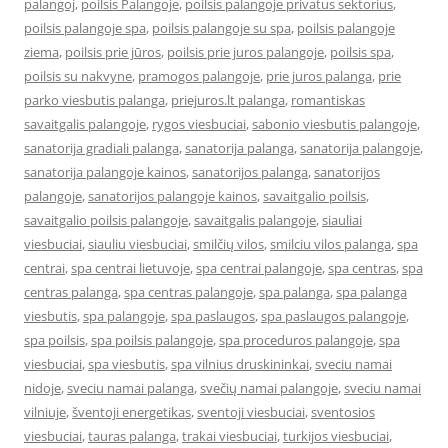
palangoj
,
poilsis Palangoje
,
poilsis palangoje privatus sektorius
,
poilsis palangoje spa
,
poilsis palangoje su spa
,
poilsis palangoje
ziema
,
poilsis prie jūros
,
poilsis prie juros palangoje
,
poilsis spa
,
poilsis su nakvyne
,
pramogos palangoje
,
prie juros palanga
,
prie
parko viesbutis palanga
,
priejuros.lt palanga
,
romantiskas
savaitgalis palangoje
,
rygos viesbuciai
,
sabonio viesbutis palangoje
,
sanatorija gradiali palanga
,
sanatorija palanga
,
sanatorija palangoje
,
sanatorija palangoje kainos
,
sanatorijos palanga
,
sanatorijos
palangoje
,
sanatorijos palangoje kainos
,
savaitgalio poilsis
,
savaitgalio poilsis palangoje
,
savaitgalis palangoje
,
siauliai
viesbuciai
,
siauliu viesbuciai
,
smilčių vilos
,
smilciu vilos palanga
,
spa
centrai
,
spa centrai lietuvoje
,
spa centrai palangoje
,
spa centras
,
spa
centras palanga
,
spa centras palangoje
,
spa palanga
,
spa palanga
viesbutis
,
spa palangoje
,
spa paslaugos
,
spa paslaugos palangoje
,
spa poilsis
,
spa poilsis palangoje
,
spa proceduros palangoje
,
spa
viesbuciai
,
spa viesbutis
,
spa vilnius druskininkai
,
sveciu namai
nidoje
,
sveciu namai palanga
,
svečių namai palangoje
,
sveciu namai
vilniuje
,
šventoji energetikas
,
sventoji viesbuciai
,
sventosios
viesbuciai
,
tauras palanga
,
trakai viesbuciai
,
turkijos viesbuciai
,