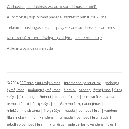
Geriausias pasirinkimas yra auto supirkimas – kodėl?
Automobilių supirkimas padeda išspręsti finansų trūkumą
Tekinimo paslaugos ir realūs pavyzdžiai iš sunkiosios pramonės
Kaip transformuoti užsakymų valdymą per 12 mėnesių?
Atbulinis osmosas ir nauda
© 2014
SEO straipsniu talpinimas
|
internetine parduotuve
|
padangų
žymėjimas
|
padangų žymėjimas
|
žieminių padangų žymėjimas
|
filtrų
rūšys
|
filtrai nugeležinimui
|
osmoso filtrai> |
osmoso filtrų nauda
|
osmoso filtrai
|
filtrų rūšys
|
minkštinimo filtrų naudojimas
|
minkštinimo sistema
|
filtrų rūšys ir nauda
|
osmoso filtrai
|
vandens
filtrai nukalkinimui
|
vandens filtrų nauda
|
osmoso filtrų nauda
|
atbulinio osmoso filtrai
|
filtrų rūšys
|
apie geriamo vandens filtrus
|