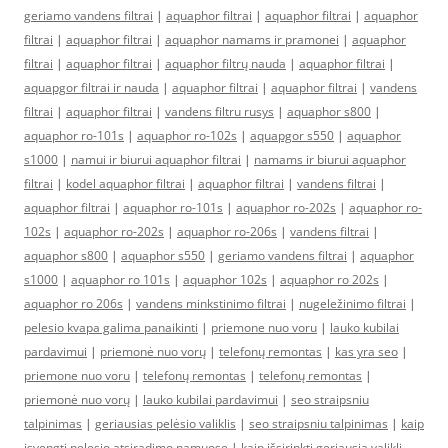
geriamo vandens filtrai
|
aquaphor filtrai
|
aquaphor filtrai
|
aquaphor
filtrai
|
aquaphor filtrai
|
aquaphor namams ir pramonei
|
aquaphor
filtrai
|
aquaphor filtrai
|
aquaphor filtrų nauda
|
aquaphor filtrai
|
aquapgor filtrai ir nauda
|
aquaphor filtrai
|
aquaphor filtrai
|
vandens
filtrai
|
aquaphor filtrai
|
vandens filtru rusys
|
aquaphor s800
|
aquaphor ro-101s
|
aquaphor ro-102s
|
aquapgor s550
|
aquaphor
s1000
|
namui ir biurui aquaphor filtrai
|
namams ir biurui aquaphor
filtrai
|
kodel aquaphor filtrai
|
aquaphor filtrai
|
vandens filtrai
|
aquaphor filtrai
|
aquaphor ro-101s
|
aquaphor ro-202s
|
aquaphor ro-
102s
|
aquaphor ro-202s
|
aquaphor ro-206s
|
vandens filtrai
|
aquaphor s800
|
aquaphor s550
|
geriamo vandens filtrai
|
aquaphor
s1000
|
aquaphor ro 101s
|
aquaphor 102s
|
aquaphor ro 202s
|
aquaphor ro 206s
|
vandens minkstinimo filtrai
|
nugeležinimo filtrai
|
pelesio kvapa galima panaikinti
|
priemone nuo voru
|
lauko kubilai
pardavimui
|
priemonė nuo vorų
|
telefonų remontas
|
kas yra seo
|
priemone nuo voru
|
telefonų remontas
|
telefonų remontas
|
priemonė nuo vorų
|
lauko kubilai pardavimui
|
seo straipsniu
talpinimas
|
geriausias pelėsio valiklis
|
seo straipsniu talpinimas
|
kaip
isvengti pelesio atsiradimo namuose
|
kaip išsirinkti geriausią valiklį