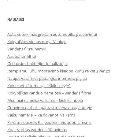
NAUJAUSI
Auto supirkimas greitam automobilio pardavimui
Kokybiškos vidaus durys Vilniuje
Vandens filtrai namui
Aquaphor filtrai
Geriausios bakterijos kanalizacijai
Įtempiamų lubų montavimo klaidos, kurių reikėtų vengti
Naujos vasarinės padangos internetu pigiau
Kokie netikėtumai gali iškilti kelyje?
Kokybiškas vanduo namuose – vandens filtrai
Mediniai nameliai vaikams – kiek kainuoja
Griovimo darbai – paprasta siena daugiabutyje
Vaikų nameliai – ką dovanoti vaikams
Privatus darželis Klaipėdoje – vis populiaresnis
Kuo svarbus vandens filtravimas