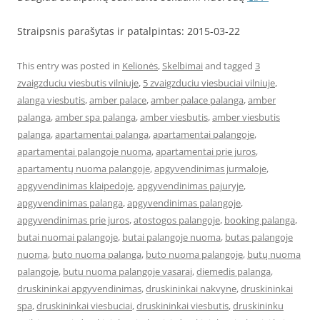
Straipsnis parašytas ir patalpintas: 2015-03-22
This entry was posted in
Kelionės
,
Skelbimai
and tagged
3
zvaigzduciu viesbutis vilniuje
,
5 zvaigzduciu viesbuciai vilniuje
,
alanga viesbutis
,
amber palace
,
amber palace palanga
,
amber
palanga
,
amber spa palanga
,
amber viesbutis
,
amber viesbutis
palanga
,
apartamentai palanga
,
apartamentai palangoje
,
apartamentai palangoje nuoma
,
apartamentai prie juros
,
apartamentų nuoma palangoje
,
apgyvendinimas jurmaloje
,
apgyvendinimas klaipedoje
,
apgyvendinimas pajuryje
,
apgyvendinimas palanga
,
apgyvendinimas palangoje
,
apgyvendinimas prie juros
,
atostogos palangoje
,
booking palanga
,
butai nuomai palangoje
,
butai palangoje nuoma
,
butas palangoje
nuoma
,
buto nuoma palanga
,
buto nuoma palangoje
,
butų nuoma
palangoje
,
butu nuoma palangoje vasarai
,
diemedis palanga
,
druskininkai apgyvendinimas
,
druskininkai nakvyne
,
druskininkai
spa
,
druskininkai viesbuciai
,
druskininkai viesbutis
,
druskininku