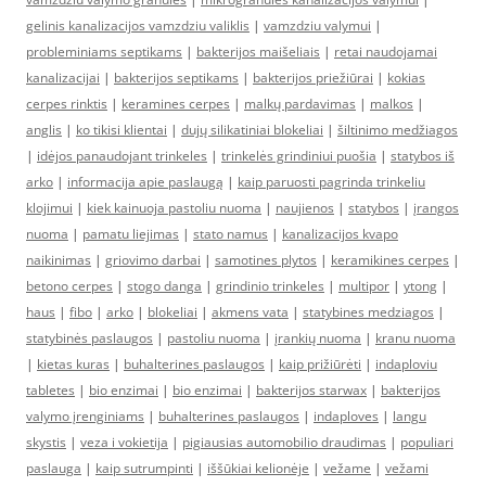
gelinis kanalizacijos vamzdziu valiklis
|
vamzdziu valymui
|
probleminiams septikams
|
bakterijos maišeliais
|
retai naudojamai
kanalizacijai
|
bakterijos septikams
|
bakterijos priežiūrai
|
kokias
cerpes rinktis
|
keramines cerpes
|
malkų pardavimas
|
malkos
|
anglis
|
ko tikisi klientai
|
dujų silikatiniai blokeliai
|
šiltinimo medžiagos
|
idėjos panaudojant trinkeles
|
trinkelės grindiniui puošia
|
statybos iš
arko
|
informacija apie paslaugą
|
kaip paruosti pagrinda trinkeliu
klojimui
|
kiek kainuoja pastoliu nuoma
|
naujienos
|
statybos
|
įrangos
nuoma
|
pamatu liejimas
|
stato namus
|
kanalizacijos kvapo
naikinimas
|
griovimo darbai
|
samotines plytos
|
keramikines cerpes
|
betono cerpes
|
stogo danga
|
grindinio trinkeles
|
multipor
|
ytong
|
haus
|
fibo
|
arko
|
blokeliai
|
akmens vata
|
statybines medziagos
|
statybinės paslaugos
|
pastoliu nuoma
|
įrankių nuoma
|
kranu nuoma
|
kietas kuras
|
buhalterines paslaugos
|
kaip prižiūrėti
|
indaploviu
tabletes
|
bio enzimai
|
bio enzimai
|
bakterijos starwax
|
bakterijos
valymo įrenginiams
|
buhalterines paslaugos
|
indaploves
|
langu
skystis
|
veza i vokietija
|
pigiausias automobilio draudimas
|
populiari
paslauga
|
kaip sutrumpinti
|
iššūkiai kelionėje
|
vežame
|
vežami