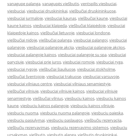
vanagupe palanga
,
vanagupės viešbutis
,
ventspilis viesbuciai
,
viesbuciai
,
viesbuciai druskininkai
,
viešbučiai druskininkuose
,
viesbuciai jurmaloje
,
viesbuciai kaunas
,
viešbučiai kaune
,
viesbuciai
kaune kainos
,
viesbuciai klaipeda
,
viešbučiai klaipėdoje
,
viesbuciai
klaipedoje kainos
,
viešbučiai lietuvoje
,
viesbuciai londone
,
viešbučiai nidoje
,
viešbučiai palanga
,
viesbuciai palangoj
,
viesbuciai
palangoje
,
viesbuciai palangoje akcija
,
viesbuciai palangoje akcijos
,
viesbuciai palangoje kainos
,
viesbuciai palangoje su spa
,
viesbuciai
paryziuje
,
viesbuciai prie juros
,
viesbuciai romoje
,
viesbuciai ryga
,
viesbuciai rygoje
,
viešbučiai šiauliuose
,
viesbuciai stokholme
,
viešbučiai šventojoje
,
viesbuciai trakuose
,
viesbuciai varsuvoje
,
viesbuciai vilniaus centre
,
viesbuciai vilniaus senamiestyje
,
viešbučiai vilniuje
,
viesbuciai vilniuje kainos
,
viesbuciai vilniuje
senamiestyje
,
viešbučiai vilnius
,
viesbuciu kainos
,
viesbuciu kainos
kaune
,
viesbuciu kainos palangoje
,
viesbuciu kainos vilniuje
,
viesbuciu nuoma
,
viesbuciu nuoma palangoje
,
viesbuciu paieska
,
viesbuciu pasiulymai
,
viesbuciu paslaugos
,
viešbučių rezervacija
,
viešbučių rezervavimas
,
viesbuciu rezervavimo sistemos
,
viesbuciu
uzsakymas
,
viešbutis
,
viesbutis alanga
,
viešbutis druskininkai
,