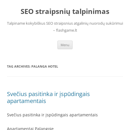
Skip
to
SEO straipsnių talpinimas
content
Talpiname kokybiškus SEO straipsnius atgalinių nuorodų sukūrimui
– flashgame.lt
Menu
TAG ARCHIVES:
PALANGA HOTEL
Svečius pasitinka ir įspūdingais
apartamentais
Svečius pasitinka ir įspūdingais apartamentais
Apartamentai Palangoje