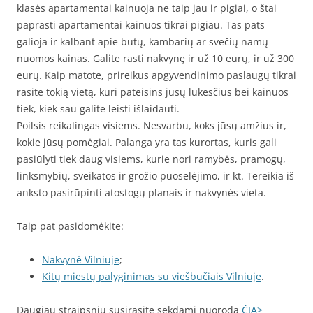
klasės apartamentai kainuoja ne taip jau ir pigiai, o štai
paprasti apartamentai kainuos tikrai pigiau. Tas pats
galioja ir kalbant apie butų, kambarių ar svečių namų
nuomos kainas. Galite rasti nakvynę ir už 10 eurų, ir už 300
eurų. Kaip matote, prireikus apgyvendinimo paslaugų tikrai
rasite tokią vietą, kuri pateisins jūsų lūkesčius bei kainuos
tiek, kiek sau galite leisti išlaidauti.
Poilsis reikalingas visiems. Nesvarbu, koks jūsų amžius ir,
kokie jūsų pomėgiai. Palanga yra tas kurortas, kuris gali
pasiūlyti tiek daug visiems, kurie nori ramybės, pramogų,
linksmybių, sveikatos ir grožio puoselėjimo, ir kt. Tereikia iš
anksto pasirūpinti atostogų planais ir nakvynės vieta.
Taip pat pasidomėkite:
Nakvynė Vilniuje
;
Kitų miestų palyginimas su viešbučiais Vilniuje
.
Daugiau straipsnių susirasite sekdami nuorodą
ČIA>