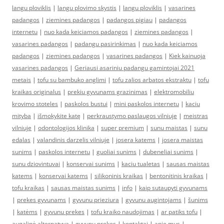
langu ploviklis
|
langu plovimo skystis
|
langu ploviklis
|
vasarines
padangos
|
ziemines padangos
|
padangos pigiau
|
padangos
internetu
|
nuo kada keiciamos padangos
|
ziemines padangos
|
vasarines padangos
|
padangu pasirinkimas
|
nuo kada keiciamos
padangos
|
ziemines padangos
|
vasarines padangos
|
Kiek kainuoja
vasarines padangos
|
Geriausi asariniu padangu gamintojai 2021
metais
|
tofu su bambuko anglimi
|
tofu zalios arbatos ekstraktu
|
tofu
kraikas originalus
|
prekiu gyvunams grazinimas
|
elektromobiliu
krovimo stoteles
|
paskolos bustui
|
mini paskolos internetu
|
kaciu
mityba
|
išmokykite katę
|
perkraustymo paslaugos vilniuje
|
meistras
vilniuje
|
odontologijos klinika
|
super premium
|
sunu maistas
|
sunu
edalas
|
valandinis darzelis vilniuje
|
josera katems
|
josera maistas
sunims
|
paskolos internetu
|
guoliai sunims
|
dubeneliai sunims
|
sunu dziovintuvai
|
konservai sunims
|
kaciu tualetas
|
sausas maistas
katems
|
konservai katems
|
silikoninis kraikas
|
bentonitinis kraikas
|
tofu kraikas
|
sausas maistas sunims
|
info
|
kaip sutaupyti gyvunams
|
prekes gyvunams
|
gyvunu prieziura
|
gyvunu augintojams
|
šunims
|
katėms
|
gyvunu prekes
|
tofu kraiko naudojimas
|
ar patiks tofu
|
augalinė alternatyva
|
gyvunu prekes
|
kontaktai
|
apie mus
|