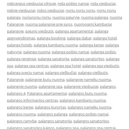
nebrangus viesbuciai vilniuje
,
nida poilsio namai
,
nida viesbuciai
,
nidoje viesbuciai
,
nidos viesbuciai
,
noriu noriu noriu
,
noriu noriu
palanga
,
noriunoriu noriu
,
nuoma pajuryje
,
nuoma palanga
,
nuoma
Palangoje
,
nuoma palangoje prie juros
,
nuomojami kambariai
palangoje
,
pajurio viesbutis
,
palanga apartamentai
,
palanga
apgyvendinimas
,
palanga booking
,
palanga dabar
,
palanga hotel
,
palanga hotels
,
palanga kambariu nuoma
,
palanga kerpe
,
palanga
nakvyne
,
palanga nuoma
,
palanga poilsio namai
,
palanga poilsis
,
palanga renginiai
,
palanga sanatorija
,
palanga sanatorijos
,
palanga
spa
,
palanga spa centras
,
palanga spa hotel
,
palanga spa viesbutis
,
palanga sveciu namai
,
palanga viešbučiai
,
palanga viešbutis
,
Palangoje
,
palangoje butu nuoma
,
palangoje nameliu nuoma
,
palangoje nuoma
,
palangoje spa
,
palangoje viesbuciai
,
palangos
,
palangos 4
,
Palangos apartamentai
,
palangos butu nuoma
,
palangos informacijos centras
,
palangos kambariu nuoma
,
palangos kerpe
,
palangos kurortas
,
palangos nameliu nuoma
,
palangos nuoma
,
palangos palanga
,
palangos poilsio namai
,
palangos ramybe
,
palangos sanatorija
,
palangos sanatorijos
,
palangos sanatorijos kainos
,
palangos spa
,
palangos spa centrai
,