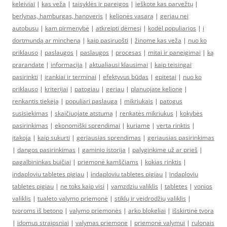
keleiviai
|
kas veža
|
taisyklės ir pareigos
|
ieškote kas parvežtų
|
berlynas, hamburgas, hanoveris
|
kelionės vasarą
|
geriau nei
autobusu
|
kam pirmenybė
|
atkreipti dėmesį
|
kodėl populiarios
|
į
dortmundą ar mincheną
|
kaip pasiruošti
|
žinome kas veža
|
nuo ko
priklauso
|
paslaugos
|
paslaugos
|
procesas
|
mitai ir paneigimai
|
ką
prarandate
|
informacija
|
aktualiausi klausimai
|
kaip teisingai
pasirinkti
|
įrankiai ir terminai
|
efektyvus būdas
|
epitetai
|
nuo ko
priklauso
|
kriterijai
|
patogiau
|
geriau
|
planuojate kelionę
|
renkantis tiekėją
|
populiari paslauga
|
mikriukais
|
patogus
susisiekimas
|
skaičiuojate atstumą
|
renkatės mikriukus
|
kokybės
pasirinkimas
|
ekonomiški sprendimai
|
kuriame
|
verta rinktis
|
įtakoja
|
kaip sukurti
|
geriausias sprendimas
|
geriausias pasirinkimas
|
dangos pasirinkimas
|
gaminio istorija
|
palyginkime už ar prieš
|
pagalbininkas buičiai
|
priemonė kamščiams
|
kokias rinktis
|
indaploviu tabletes pigiau
|
indaploviu tabletes pigiau
|
indaploviu
tabletes pigiau
|
ne toks kaip visi
|
vamzdziu valiklis
|
tabletes
|
vonios
valiklis
|
tualeto valymo priemonė
|
stiklų ir veidrodžių valiklis
|
tvoroms iš betono
|
valymo priemonės
|
arko blokeliai
|
išskirtinė tvora
|
idomus straipsniai
|
valymas priemone
|
priemonė valymui
|
rulonais