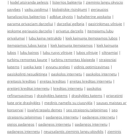
|
kodel atsiranda pelesis
|
listerijos bakterija
|
zieminio langu skyscio
savybes
|
vaiku zaidimui
|
bioloģiskie risinājumi
|
geriausios
kanalizacijos bakterijos
|
adblue skystis
|
buhalterine apskaita
|
parama privaciam darzeliui
|
darzeliai gelbeja
|
pasirinkimas vilniuje
|
ieskome geriausio darzelio
|
privatus darzelis
|
itempiamu lubu
privalumai
|
lubu kaina netrukdo
|
kiek kainuoja itempiamos lubos
|
itempiamos lubos kaina
|
kiek kainuoja itempiamos
|
kiek kainuoja
lubos
|
lubu kainos
|
lubu rusys vilniuje
|
lubos vilniuje
|
siltnamiai
|
turbinu remontas kaune
|
turbinu remontas klaipeda
|
straipsniai
katems
|
sveika kate
|
gyvunu prekes
|
vidinis optimizavimas
|
pasiskolinti nesudėtinga
|
paskolos internetu
|
paskolos internetu
|
greitasis kreditas
|
greitas kreditas
|
greitas kreditas internetu
|
greitieji kreditai internetu
|
kreditas internetu
|
paskolos
refinansavimas
|
draskykles katems
|
draskykles katems
|
pripratinti
kate prie draskykles
|
medinis namelis su ciuozykla
|
sausas maistas ar
konservai
|
isvalyti tepalo demes
|
seo straipsniu talpinimas
|
seo
straipsniu talpinimas
|
padangos internetu
|
padangos internetu
|
pigios padangos
|
padangos internetu
|
padangos internetu
|
padangos internetu
|
neuzsalantis zieminis langu ploviklis
|
zieminis