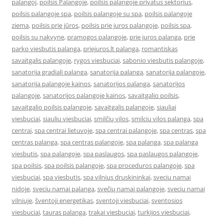
palangoj
,
poilsis Palangoje
,
poilsis palangoje privatus sektorius
,
poilsis palangoje spa
,
poilsis palangoje su spa
,
poilsis palangoje
ziema
,
poilsis prie jūros
,
poilsis prie juros palangoje
,
poilsis spa
,
poilsis su nakvyne
,
pramogos palangoje
,
prie juros palanga
,
prie
parko viesbutis palanga
,
priejuros.lt palanga
,
romantiskas
savaitgalis palangoje
,
rygos viesbuciai
,
sabonio viesbutis palangoje
,
sanatorija gradiali palanga
,
sanatorija palanga
,
sanatorija palangoje
,
sanatorija palangoje kainos
,
sanatorijos palanga
,
sanatorijos
palangoje
,
sanatorijos palangoje kainos
,
savaitgalio poilsis
,
savaitgalio poilsis palangoje
,
savaitgalis palangoje
,
siauliai
viesbuciai
,
siauliu viesbuciai
,
smilčių vilos
,
smilciu vilos palanga
,
spa
centrai
,
spa centrai lietuvoje
,
spa centrai palangoje
,
spa centras
,
spa
centras palanga
,
spa centras palangoje
,
spa palanga
,
spa palanga
viesbutis
,
spa palangoje
,
spa paslaugos
,
spa paslaugos palangoje
,
spa poilsis
,
spa poilsis palangoje
,
spa proceduros palangoje
,
spa
viesbuciai
,
spa viesbutis
,
spa vilnius druskininkai
,
sveciu namai
nidoje
,
sveciu namai palanga
,
svečių namai palangoje
,
sveciu namai
vilniuje
,
šventoji energetikas
,
sventoji viesbuciai
,
sventosios
viesbuciai
,
tauras palanga
,
trakai viesbuciai
,
turkijos viesbuciai
,