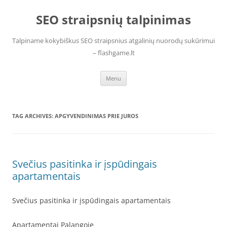
Skip
to
SEO straipsnių talpinimas
content
Talpiname kokybiškus SEO straipsnius atgalinių nuorodų sukūrimui
– flashgame.lt
Menu
TAG ARCHIVES:
APGYVENDINIMAS PRIE JUROS
Svečius pasitinka ir įspūdingais
apartamentais
Svečius pasitinka ir įspūdingais apartamentais
Apartamentai Palangoje