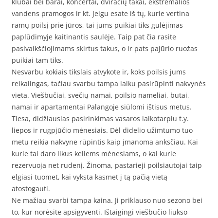
klubai bei barai, koncertai, dviračių takai, ekstremalios
vandens pramogos ir kt. Jeigu esate iš tų, kurie vertina
ramų poilsį prie jūros, tai jums puikiai tiks gulėjimas
paplūdimyje kaitinantis saulėje. Taip pat čia rasite
pasivaikščiojimams skirtus takus, o ir pats pajūrio ruožas
puikiai tam tiks.
Nesvarbu kokiais tikslais atvykote ir, koks poilsis jums
reikalingas, tačiau svarbu tampa laiku pasirūpinti nakvynės
vieta. Viešbučiai, svečių namai, poilsio nameliai, butai,
namai ir apartamentai Palangoje siūlomi ištisus metus.
Tiesa, didžiausias pasirinkimas vasaros laikotarpiu t.y.
liepos ir rugpjūčio mėnesiais. Dėl didelio užimtumo tuo
metu reikia nakvyne rūpintis kaip įmanoma anksčiau. Kai
kurie tai daro likus keliems mėnesiams, o kai kurie
rezervuoja net rudenį. Žinoma, pastarieji poilsiautojai taip
elgiasi tuomet, kai vyksta kasmet į tą pačią vietą
atostogauti.
Ne mažiau svarbi tampa kaina. Ji priklauso nuo sezono bei
to, kur norėsite apsigyventi. Ištaigingi viešbučio liukso