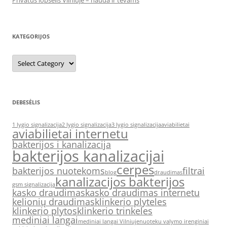
Privatus lopšelis Vilniuje – nauda ir tėvams
KATEGORIJOS
Kategorijos
DEBESĖLIS
1 lygio signalizacija
2 lygio signalizacija
3 lygio signalizacija
aviabilietai
aviabilietai internetu
bakterijos i kanalizacija
bakterijos kanalizacijai
cerpes
bakterijos nuotekoms
filtrai
blog
draudimas
kanalizacijos bakterijos
gsm signalizacija
kasko draudimas
kasko draudimas internetu
kelionių draudimas
klinkerio plyteles
klinkerio plytos
klinkerio trinkeles
mediniai langai
mediniai langai Vilniuje
nuoteku valymo irenginiai