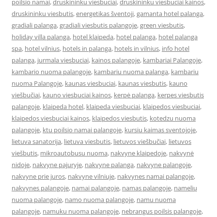
poilsio namai
,
druskininku viesbuciai
,
druskininku viesbuciai kainos
,
druskininku viesbutis
,
energetikas šventoji
,
gamanta hotel palanga
,
gradiali palanga
,
gradiali viesbutis palangoje
,
green viesbutis
,
holiday villa palanga
,
hotel klaipeda
,
hotel palanga
,
hotel palanga
spa
,
hotel vilnius
,
hotels in palanga
,
hotels in vilnius
,
info hotel
palanga
,
jurmala viesbuciai
,
kainos palangoje
,
kambariai Palangoje
,
kambario nuoma palangoje
,
kambariu nuoma palanga
,
kambariu
nuoma Palangoje
,
kaunas viesbuciai
,
kaunas viesbutis
,
kauno
viešbučiai
,
kauno viesbuciai kainos
,
kerpė palanga
,
kerpes viesbutis
palangoje
,
klaipeda hotel
,
klaipeda viesbuciai
,
klaipedos viesbuciai
,
klaipedos viesbuciai kainos
,
klaipedos viesbutis
,
kotedzu nuoma
palangoje
,
ktu poilsio namai palangoje
,
kursiu kaimas sventojoje
,
lietuva sanatorija
,
lietuva viesbutis
,
lietuvos viešbučiai
,
lietuvos
viešbutis
,
mikroautobusu nuoma
,
nakvyne klaipedoje
,
nakvynė
nidoje
,
nakvyne pajuryje
,
nakvyne palanga
,
nakvyne palangoje
,
nakvyne prie juros
,
nakvyne vilniuje
,
nakvynes namai palangoje
,
nakvynes palangoje
,
namai palangoje
,
namas palangoje
,
namelių
nuoma palangoje
,
namo nuoma palangoje
,
namu nuoma
palangoje
,
namuku nuoma palangoje
,
nebrangus poilsis palangoje
,