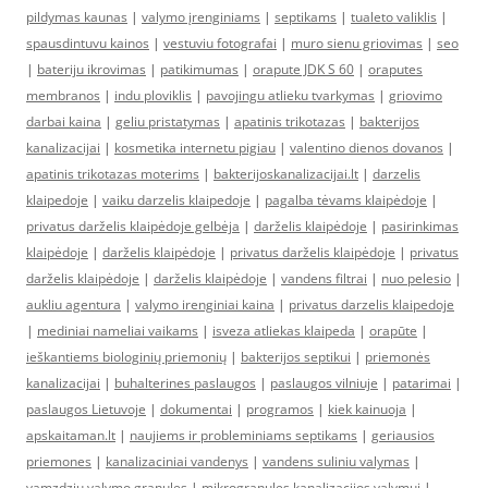
pildymas kaunas
|
valymo įrenginiams
|
septikams
|
tualeto valiklis
|
spausdintuvu kainos
|
vestuviu fotografai
|
muro sienu griovimas
|
seo
|
bateriju ikrovimas
|
patikimumas
|
orapute JDK S 60
|
oraputes
membranos
|
indu ploviklis
|
pavojingu atlieku tvarkymas
|
griovimo
darbai kaina
|
geliu pristatymas
|
apatinis trikotazas
|
bakterijos
kanalizacijai
|
kosmetika internetu pigiau
|
valentino dienos dovanos
|
apatinis trikotazas moterims
|
bakterijoskanalizacijai.lt
|
darzelis
klaipedoje
|
vaiku darzelis klaipedoje
|
pagalba tėvams klaipėdoje
|
privatus darželis klaipėdoje gelbėja
|
darželis klaipėdoje
|
pasirinkimas
klaipėdoje
|
darželis klaipėdoje
|
privatus darželis klaipėdoje
|
privatus
darželis klaipėdoje
|
darželis klaipėdoje
|
vandens filtrai
|
nuo pelesio
|
aukliu agentura
|
valymo irenginiai kaina
|
privatus darzelis klaipedoje
|
mediniai nameliai vaikams
|
isveza atliekas klaipeda
|
orapūte
|
ieškantiems biologinių priemonių
|
bakterijos septikui
|
priemonės
kanalizacijai
|
buhalterines paslaugos
|
paslaugos vilniuje
|
patarimai
|
paslaugos Lietuvoje
|
dokumentai
|
programos
|
kiek kainuoja
|
apskaitaman.lt
|
naujiems ir probleminiams septikams
|
geriausios
priemones
|
kanalizaciniai vandenys
|
vandens suliniu valymas
|
vamzdziu valymo granules
|
mikrogranules kanalizacijos valymui
|