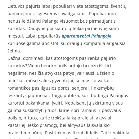
Lietuvos pajūris labai populiari vieta atostogoms, švenčių
paminėjimui, ilgiesiems savaitgaliams. Populiarumu
nenusileidžianti Palanga visuomet bus pirmaujantis
kurortas. Daugybė poilsiautojų teikia pirmenybę šiam
miestui. Labai populiarūs
apartamentai Palangoje
,
kuriuose galima apsistoti su draugų kompanija ar gausia
šeima.
Dažnai domimasi, kas atostogoms pasirenka pajūrio
kurortus? Vieno bendro poilsiautojų bruožo išskirti
negalime, nes čia atvyksta patys įvairiausi: užsienio
piliečiai, mūsų šalies gyventojai, šeimos su vaikais,
romantikos pasiilgusios poros, senjorai, linksmybių
ieškantys jaunuoliai. Taigi, publika, kuri būdinga Palangos
kurortui pakankamai įvairi. Nepaisant jų skirtumų visus
galima suskirstyti į tuos, kurie nori ramaus ir pasyvaus
poilsio, ir tuos, kurie trokšta laiką praleisti aktyviai.
Pastarieji ieško pramogų bei aktyvaus laisvalaikio
praleidimo būdų. Pasirinkimas tikrai didelis. Tai ir naktiniai