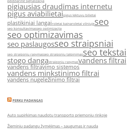
peidziarine signalizacija
pigiausias draudimas internetu
pigus aviabilietai
pigus lektuvu bilietai
seo
plastikiniai langai
roletai kaina
roletai vilniuje
seo konsultavimas
seo optimizacija
seo optimizavimas
seo straipsniai
seo paslaugos
seo tekstai
seo straipsniu rasymas
seo straipsniu talpinimas
stogo danga
vandens filtrai
straipsniu rasymas
vandens filtravimo sistemos
vandens minkstinimo filtrai
vandens nugeležinimo filtrai
PERKU PADANGAS
Auto supirkimas naudotų transporto priemonių rinkoje
Žieminių padangų žymėjimas – saugumas ir nauda