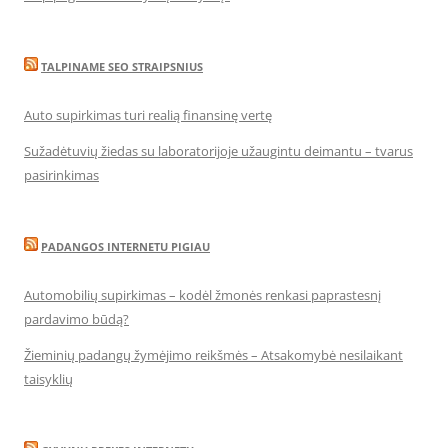
TALPINAME SEO STRAIPSNIUS
Auto supirkimas turi realią finansinę vertę
Sužadėtuvių žiedas su laboratorijoje užaugintu deimantu – tvarus
pasirinkimas
PADANGOS INTERNETU PIGIAU
Automobilių supirkimas – kodėl žmonės renkasi paprastesnį
pardavimo būdą?
Žieminių padangų žymėjimo reikšmės – Atsakomybė nesilaikant
taisyklių