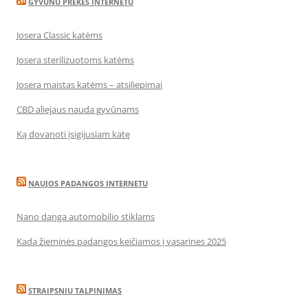
GYVUNU PREKES INTERNETU
Josera Classic katėms
Josera sterilizuotoms katėms
Josera maistas katėms – atsiliepimai
CBD aliejaus nauda gyvūnams
Ką dovanoti įsigijusiam katę
NAUJOS PADANGOS INTERNETU
Nano danga automobilio stiklams
Kada žieminės padangos keičiamos į vasarines 2025
STRAIPSNIU TALPINIMAS