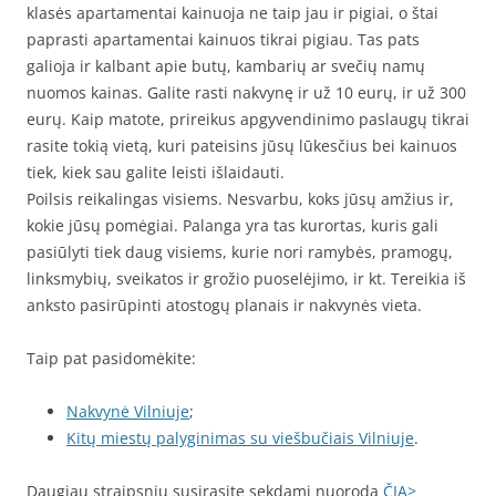
klasės apartamentai kainuoja ne taip jau ir pigiai, o štai
paprasti apartamentai kainuos tikrai pigiau. Tas pats
galioja ir kalbant apie butų, kambarių ar svečių namų
nuomos kainas. Galite rasti nakvynę ir už 10 eurų, ir už 300
eurų. Kaip matote, prireikus apgyvendinimo paslaugų tikrai
rasite tokią vietą, kuri pateisins jūsų lūkesčius bei kainuos
tiek, kiek sau galite leisti išlaidauti.
Poilsis reikalingas visiems. Nesvarbu, koks jūsų amžius ir,
kokie jūsų pomėgiai. Palanga yra tas kurortas, kuris gali
pasiūlyti tiek daug visiems, kurie nori ramybės, pramogų,
linksmybių, sveikatos ir grožio puoselėjimo, ir kt. Tereikia iš
anksto pasirūpinti atostogų planais ir nakvynės vieta.
Taip pat pasidomėkite:
Nakvynė Vilniuje
;
Kitų miestų palyginimas su viešbučiais Vilniuje
.
Daugiau straipsnių susirasite sekdami nuorodą
ČIA>