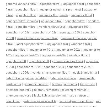
geriamo vandens filtrai
|
aquaphor filtrai
|
aquaphor filtrai
|
aquaphor
filtrai
|
aquaphor filtrai
|
aquaphor namams ir pramonei
|
aquaphor
filtrai
|
aquaphor filtrai
|
aquaphor filtrų nauda
|
aquaphor filtrai
|
aquapgor filtrai ir nauda
|
aquaphor filtrai
|
aquaphor filtrai
|
vandens
filtrai
|
aquaphor filtrai
|
vandens filtru rusys
|
aquaphor s800
|
aquaphor ro-101s
|
aquaphor ro-102s
|
aquapgor s550
|
aquaphor
s1000
|
namui ir biurui aquaphor filtrai
|
namams ir biurui aquaphor
filtrai
|
kodel aquaphor filtrai
|
aquaphor filtrai
|
vandens filtrai
|
aquaphor filtrai
|
aquaphor ro-101s
|
aquaphor ro-202s
|
aquaphor ro-
102s
|
aquaphor ro-202s
|
aquaphor ro-206s
|
vandens filtrai
|
aquaphor s800
|
aquaphor s550
|
geriamo vandens filtrai
|
aquaphor
s1000
|
aquaphor ro 101s
|
aquaphor 102s
|
aquaphor ro 202s
|
aquaphor ro 206s
|
vandens minkstinimo filtrai
|
nugeležinimo filtrai
|
pelesio kvapa galima panaikinti
|
priemone nuo voru
|
lauko kubilai
pardavimui
|
priemonė nuo vorų
|
telefonų remontas
|
kas yra seo
|
priemone nuo voru
|
telefonų remontas
|
telefonų remontas
|
priemonė nuo vorų
|
lauko kubilai pardavimui
|
seo straipsniu
talpinimas
|
geriausias pelėsio valiklis
|
seo straipsniu talpinimas
|
kaip
isvengti pelesio atsiradimo namuose
|
kaip išsirinkti geriausią valiklį