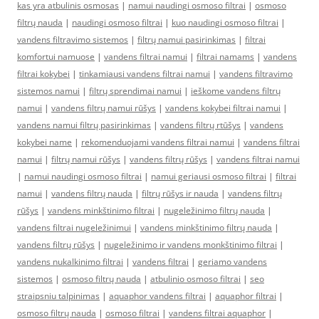
kas yra atbulinis osmosas
|
namui naudingi osmoso filtrai
|
osmoso
filtrų nauda
|
naudingi osmoso filtrai
|
kuo naudingi osmoso filtrai
|
vandens filtravimo sistemos
|
filtrų namui pasirinkimas
|
filtrai
komfortui namuose
|
vandens filtrai namui
|
filtrai namams
|
vandens
filtrai kokybei
|
tinkamiausi vandens filtrai namui
|
vandens filtravimo
sistemos namui
|
filtrų sprendimai namui
|
ieškome vandens filtrų
namui
|
vandens filtrų namui rūšys
|
vandens kokybei filtrai namui
|
vandens namui filtrų pasirinkimas
|
vandens filtrų rtūšys
|
vandens
kokybei name
|
rekomenduojami vandens filtrai namui
|
vandens filtrai
namui
|
filtrų namui rūšys
|
vandens filtrų rūšys
|
vandens filtrai namui
|
namui naudingi osmoso filtrai
|
namui geriausi osmoso filtrai
|
filtrai
namui
|
vandens filtrų nauda
|
filtrų rūšys ir nauda
|
vandens filtrų
rūšys
|
vandens minkštinimo filtrai
|
nugeležinimo filtrų nauda
|
vandens filtrai nugeležinimui
|
vandens minkštinimo filtrų nauda
|
vandens filtrų rūšys
|
nugeležinimo ir vandens monkštinimo filtrai
|
vandens nukalkinimo filtrai
|
vandens filtrai
|
geriamo vandens
sistemos
|
osmoso filtrų nauda
|
atbulinio osmoso filtrai
|
seo
straipsniu talpinimas
|
aquaphor vandens filtrai
|
aquaphor filtrai
|
osmoso filtrų nauda
|
osmoso filtrai
|
vandens filtrai aquaphor
|