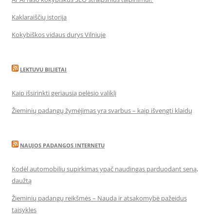
Kaklaraiščių istorija
Kokybiškos vidaus durys Vilniuje
LEKTUVU BILIETAI
Kaip išsirinkti geriausią pelėsio valiklį
Žieminių padangų žymėjimas yra svarbus – kaip išvengti klaidų
NAUJOS PADANGOS INTERNETU
Kodėl automobilių supirkimas ypač naudingas parduodant seną,
daužtą
Žieminių padangų reikšmės – Nauda ir atsakomybė pažeidus
taisykles