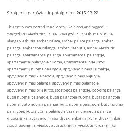
Straipsnis parašytas ir patalpintas: 2015-03-22
This entry was posted in
Kelionės
,
Skelbimai
and tagged
3
zvaigzduciu viesbutis vilniuje
,
5 zvaigzduciu viesbuciai vilniuje
,
alanga viesbutis
,
amber palace
,
amber palace palanga
,
amber
palanga
,
amber spa palanga
,
amber viesbutis
,
amber viesbutis
palanga
,
apartamentai palanga
,
apartamentai palangoje
,
apartamentai palangoje nuoma
,
apartamentai prie juros
,
apartamentų nuoma palangoje
,
apgyvendinimas jurmaloje
,
apgyvendinimas klaipedoje
,
apgyvendinimas pajuryje
,
apgyvendinimas palanga
,
apgyvendinimas palangoje
,
apgyvendinimas prie juros
,
atostogos palangoje
,
booking palanga
,
butai nuomai palangoje
,
butai palangoje nuoma
,
butas palangoje
nuoma
,
buto nuoma palanga
,
buto nuoma palangoje
,
butų nuoma
palangoje
,
butu nuoma palangoje vasarai
,
diemedis palanga
,
druskininkai apgyvendinimas
,
druskininkai nakvyne
,
druskininkai
spa
,
druskininkai viesbuciai
,
druskininkai viesbutis
,
druskininku