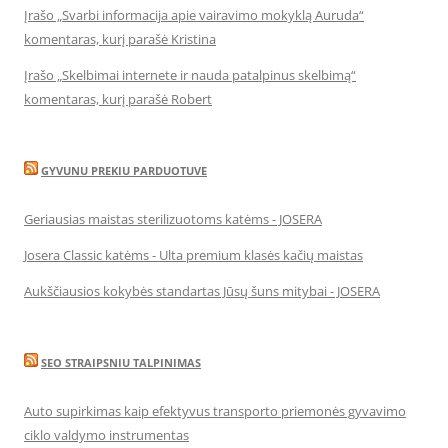
Įrašo „Svarbi informacija apie vairavimo mokyklą Auruda“
komentaras, kurį parašė Kristina
Įrašo „Skelbimai internete ir nauda patalpinus skelbimą“
komentaras, kurį parašė Robert
GYVUNU PREKIU PARDUOTUVE
Geriausias maistas sterilizuotoms katėms - JOSERA
Josera Classic katėms - Ulta premium klasės kačių maistas
Aukščiausios kokybės standartas Jūsų šuns mitybai - JOSERA
SEO STRAIPSNIU TALPINIMAS
Auto supirkimas kaip efektyvus transporto priemonės gyvavimo
ciklo valdymo instrumentas