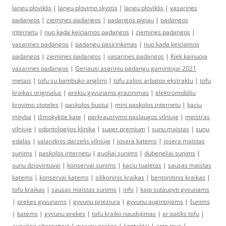
langu ploviklis
|
langu plovimo skystis
|
langu ploviklis
|
vasarines
padangos
|
ziemines padangos
|
padangos pigiau
|
padangos
internetu
|
nuo kada keiciamos padangos
|
ziemines padangos
|
vasarines padangos
|
padangu pasirinkimas
|
nuo kada keiciamos
padangos
|
ziemines padangos
|
vasarines padangos
|
Kiek kainuoja
vasarines padangos
|
Geriausi asariniu padangu gamintojai 2021
metais
|
tofu su bambuko anglimi
|
tofu zalios arbatos ekstraktu
|
tofu
kraikas originalus
|
prekiu gyvunams grazinimas
|
elektromobiliu
krovimo stoteles
|
paskolos bustui
|
mini paskolos internetu
|
kaciu
mityba
|
išmokykite katę
|
perkraustymo paslaugos vilniuje
|
meistras
vilniuje
|
odontologijos klinika
|
super premium
|
sunu maistas
|
sunu
edalas
|
valandinis darzelis vilniuje
|
josera katems
|
josera maistas
sunims
|
paskolos internetu
|
guoliai sunims
|
dubeneliai sunims
|
sunu dziovintuvai
|
konservai sunims
|
kaciu tualetas
|
sausas maistas
katems
|
konservai katems
|
silikoninis kraikas
|
bentonitinis kraikas
|
tofu kraikas
|
sausas maistas sunims
|
info
|
kaip sutaupyti gyvunams
|
prekes gyvunams
|
gyvunu prieziura
|
gyvunu augintojams
|
šunims
|
katėms
|
gyvunu prekes
|
tofu kraiko naudojimas
|
ar patiks tofu
|
augalinė alternatyva
|
gyvunu prekes
|
kontaktai
|
apie mus
|