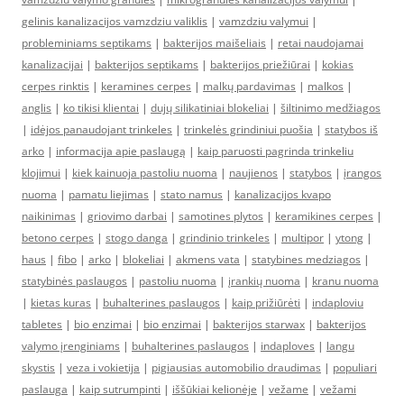
gelinis kanalizacijos vamzdziu valiklis
|
vamzdziu valymui
|
probleminiams septikams
|
bakterijos maišeliais
|
retai naudojamai
kanalizacijai
|
bakterijos septikams
|
bakterijos priežiūrai
|
kokias
cerpes rinktis
|
keramines cerpes
|
malkų pardavimas
|
malkos
|
anglis
|
ko tikisi klientai
|
dujų silikatiniai blokeliai
|
šiltinimo medžiagos
|
idėjos panaudojant trinkeles
|
trinkelės grindiniui puošia
|
statybos iš
arko
|
informacija apie paslaugą
|
kaip paruosti pagrinda trinkeliu
klojimui
|
kiek kainuoja pastoliu nuoma
|
naujienos
|
statybos
|
įrangos
nuoma
|
pamatu liejimas
|
stato namus
|
kanalizacijos kvapo
naikinimas
|
griovimo darbai
|
samotines plytos
|
keramikines cerpes
|
betono cerpes
|
stogo danga
|
grindinio trinkeles
|
multipor
|
ytong
|
haus
|
fibo
|
arko
|
blokeliai
|
akmens vata
|
statybines medziagos
|
statybinės paslaugos
|
pastoliu nuoma
|
įrankių nuoma
|
kranu nuoma
|
kietas kuras
|
buhalterines paslaugos
|
kaip prižiūrėti
|
indaploviu
tabletes
|
bio enzimai
|
bio enzimai
|
bakterijos starwax
|
bakterijos
valymo įrenginiams
|
buhalterines paslaugos
|
indaploves
|
langu
skystis
|
veza i vokietija
|
pigiausias automobilio draudimas
|
populiari
paslauga
|
kaip sutrumpinti
|
iššūkiai kelionėje
|
vežame
|
vežami