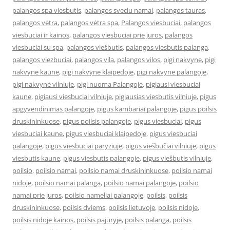
palangos spa viesbutis
,
palangos sveciu namai
,
palangos tauras
,
palangos vėtra
,
palangos vėtra spa
,
Palangos viesbuciai
,
palangos
viesbuciai ir kainos
,
palangos viesbuciai prie juros
,
palangos
viesbuciai su spa
,
palangos viešbutis
,
palangos viesbutis palanga
,
palangos viezbuciai
,
palangos vila
,
palangos vilos
,
pigi nakvyne
,
pigi
nakvyne kaune
,
pigi nakvyne klaipedoje
,
pigi nakvyne palangoje
,
pigi nakvynė vilniuje
,
pigi nuoma Palangoje
,
pigiausi viesbuciai
kaune
,
pigiausi viesbuciai vilniuje
,
pigiausias viesbutis vilniuje
,
pigus
apgyvendinimas palangoje
,
pigus kambariai palangoje
,
pigus poilsis
druskininkuose
,
pigus poilsis palangoje
,
pigus viesbuciai
,
pigus
viesbuciai kaune
,
pigus viesbuciai klaipedoje
,
pigus viesbuciai
palangoje
,
pigus viesbuciai paryziuje
,
pigūs viešbučiai vilniuje
,
pigus
viesbutis kaune
,
pigus viesbutis palangoje
,
pigus viešbutis vilniuje
,
poilsio
,
poilsio namai
,
poilsio namai druskininkuose
,
poilsio namai
nidoje
,
poilsio namai palanga
,
poilsio namai palangoje
,
poilsio
namai prie juros
,
poilsio nameliai palangoje
,
poilsis
,
poilsis
druskininkuose
,
poilsis dviems
,
poilsis lietuvoje
,
poilsis nidoje
,
poilsis nidoje kainos
,
poilsis pajūryje
,
poilsis palanga
,
poilsis