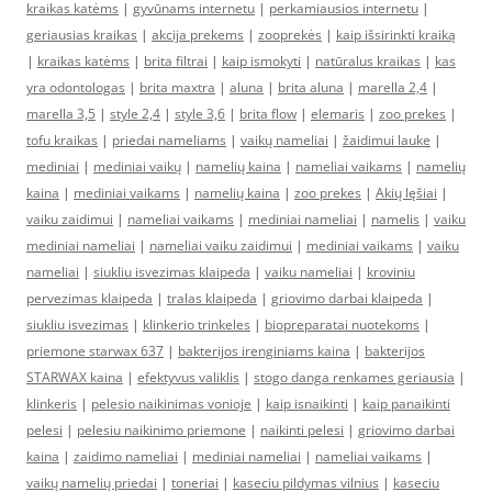
kraikas katėms
|
gyvūnams internetu
|
perkamiausios internetu
|
geriausias kraikas
|
akcija prekems
|
zooprekės
|
kaip išsirinkti kraiką
|
kraikas katėms
|
brita filtrai
|
kaip ismokyti
|
natūralus kraikas
|
kas
yra odontologas
|
brita maxtra
|
aluna
|
brita aluna
|
marella 2,4
|
marella 3,5
|
style 2,4
|
style 3,6
|
brita flow
|
elemaris
|
zoo prekes
|
tofu kraikas
|
priedai nameliams
|
vaikų nameliai
|
žaidimui lauke
|
mediniai
|
mediniai vaikų
|
namelių kaina
|
nameliai vaikams
|
namelių
kaina
|
mediniai vaikams
|
namelių kaina
|
zoo prekes
|
Akių lęšiai
|
vaiku zaidimui
|
nameliai vaikams
|
mediniai nameliai
|
namelis
|
vaiku
mediniai nameliai
|
nameliai vaiku zaidimui
|
mediniai vaikams
|
vaiku
nameliai
|
siukliu isvezimas klaipeda
|
vaiku nameliai
|
kroviniu
pervezimas klaipeda
|
tralas klaipeda
|
griovimo darbai klaipeda
|
siukliu isvezimas
|
klinkerio trinkeles
|
biopreparatai nuotekoms
|
priemone starwax 637
|
bakterijos irenginiams kaina
|
bakterijos
STARWAX kaina
|
efektyvus valiklis
|
stogo danga renkames geriausia
|
klinkeris
|
pelesio naikinimas vonioje
|
kaip isnaikinti
|
kaip panaikinti
pelesi
|
pelesiu naikinimo priemone
|
naikinti pelesi
|
griovimo darbai
kaina
|
zaidimo nameliai
|
mediniai nameliai
|
nameliai vaikams
|
vaikų namelių priedai
|
toneriai
|
kaseciu pildymas vilnius
|
kaseciu