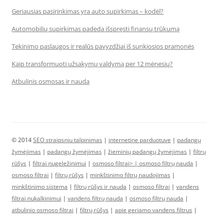
Geriausias pasirinkimas yra auto supirkimas – kodėl?
Automobilių supirkimas padeda išspręsti finansų trūkumą
Tekinimo paslaugos ir realūs pavyzdžiai iš sunkiosios pramonės
Kaip transformuoti užsakymų valdymą per 12 mėnesių?
Atbulinis osmosas ir nauda
© 2014
SEO straipsniu talpinimas
|
internetine parduotuve
|
padangų
žymėjimas
|
padangų žymėjimas
|
žieminių padangų žymėjimas
|
filtrų
rūšys
|
filtrai nugeležinimui
|
osmoso filtrai> |
osmoso filtrų nauda
|
osmoso filtrai
|
filtrų rūšys
|
minkštinimo filtrų naudojimas
|
minkštinimo sistema
|
filtrų rūšys ir nauda
|
osmoso filtrai
|
vandens
filtrai nukalkinimui
|
vandens filtrų nauda
|
osmoso filtrų nauda
|
atbulinio osmoso filtrai
|
filtrų rūšys
|
apie geriamo vandens filtrus
|