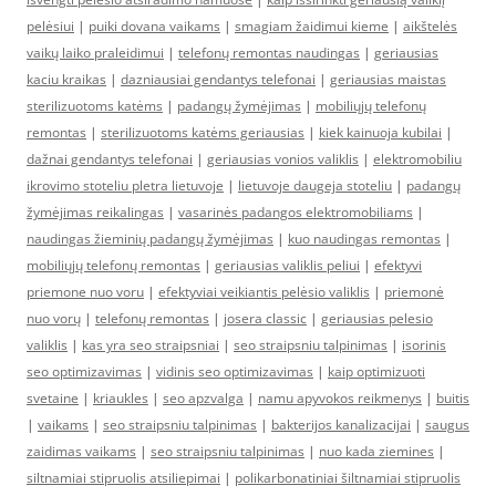
pelėsiui
|
puiki dovana vaikams
|
smagiam žaidimui kieme
|
aikštelės
vaikų laiko praleidimui
|
telefonų remontas naudingas
|
geriausias
kaciu kraikas
|
dazniausiai gendantys telefonai
|
geriausias maistas
sterilizuotoms katėms
|
padangų žymėjimas
|
mobiliųjų telefonų
remontas
|
sterilizuotoms katėms geriausias
|
kiek kainuoja kubilai
|
dažnai gendantys telefonai
|
geriausias vonios valiklis
|
elektromobiliu
ikrovimo stoteliu pletra lietuvoje
|
lietuvoje daugeja stoteliu
|
padangų
žymėjimas reikalingas
|
vasarinės padangos elektromobiliams
|
naudingas žieminių padangų žymėjimas
|
kuo naudingas remontas
|
mobiliųjų telefonų remontas
|
geriausias valiklis peliui
|
efektyvi
priemone nuo voru
|
efektyviai veikiantis pelėsio valiklis
|
priemonė
nuo vorų
|
telefonų remontas
|
josera classic
|
geriausias pelesio
valiklis
|
kas yra seo straipsniai
|
seo straipsniu talpinimas
|
isorinis
seo optimizavimas
|
vidinis seo optimizavimas
|
kaip optimizuoti
svetaine
|
kriaukles
|
seo apzvalga
|
namu apyvokos reikmenys
|
buitis
|
vaikams
|
seo straipsniu talpinimas
|
bakterijos kanalizacijai
|
saugus
zaidimas vaikams
|
seo straipsniu talpinimas
|
nuo kada ziemines
|
siltnamiai stipruolis atsiliepimai
|
polikarbonatiniai šiltnamiai stipruolis