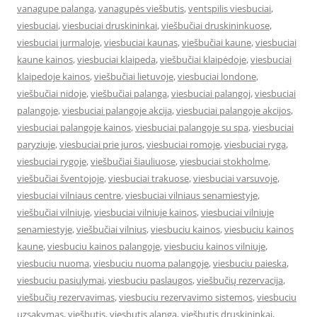
vanagupe palanga
,
vanagupės viešbutis
,
ventspilis viesbuciai
,
viesbuciai
,
viesbuciai druskininkai
,
viešbučiai druskininkuose
,
viesbuciai jurmaloje
,
viesbuciai kaunas
,
viešbučiai kaune
,
viesbuciai
kaune kainos
,
viesbuciai klaipeda
,
viešbučiai klaipėdoje
,
viesbuciai
klaipedoje kainos
,
viešbučiai lietuvoje
,
viesbuciai londone
,
viešbučiai nidoje
,
viešbučiai palanga
,
viesbuciai palangoj
,
viesbuciai
palangoje
,
viesbuciai palangoje akcija
,
viesbuciai palangoje akcijos
,
viesbuciai palangoje kainos
,
viesbuciai palangoje su spa
,
viesbuciai
paryziuje
,
viesbuciai prie juros
,
viesbuciai romoje
,
viesbuciai ryga
,
viesbuciai rygoje
,
viešbučiai šiauliuose
,
viesbuciai stokholme
,
viešbučiai šventojoje
,
viesbuciai trakuose
,
viesbuciai varsuvoje
,
viesbuciai vilniaus centre
,
viesbuciai vilniaus senamiestyje
,
viešbučiai vilniuje
,
viesbuciai vilniuje kainos
,
viesbuciai vilniuje
senamiestyje
,
viešbučiai vilnius
,
viesbuciu kainos
,
viesbuciu kainos
kaune
,
viesbuciu kainos palangoje
,
viesbuciu kainos vilniuje
,
viesbuciu nuoma
,
viesbuciu nuoma palangoje
,
viesbuciu paieska
,
viesbuciu pasiulymai
,
viesbuciu paslaugos
,
viešbučių rezervacija
,
viešbučių rezervavimas
,
viesbuciu rezervavimo sistemos
,
viesbuciu
uzsakymas
,
viešbutis
,
viesbutis alanga
,
viešbutis druskininkai
,