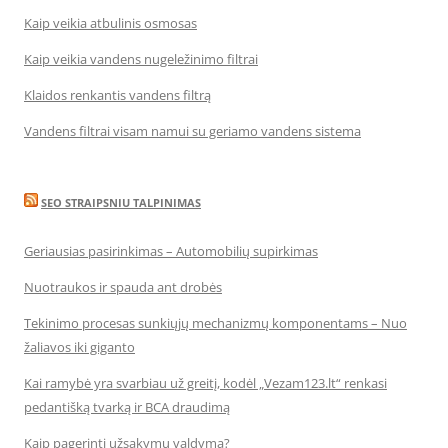
Kaip veikia atbulinis osmosas
Kaip veikia vandens nugeležinimo filtrai
Klaidos renkantis vandens filtrą
Vandens filtrai visam namui su geriamo vandens sistema
SEO STRAIPSNIU TALPINIMAS
Geriausias pasirinkimas – Automobilių supirkimas
Nuotraukos ir spauda ant drobės
Tekinimo procesas sunkiųjų mechanizmų komponentams – Nuo
žaliavos iki giganto
Kai ramybė yra svarbiau už greitį, kodėl „Vezam123.lt“ renkasi
pedantišką tvarką ir BCA draudimą
Kaip pagerinti užsakymų valdymą?