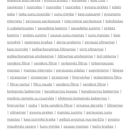
naujienos
|
nuorodos
|
nuorodos
|
nuorodos
|
gyvunu prekes
|
edalo
itaka
|
itaka sunu isvaizdai
|
sunu mityba
|
kaip sutaupyti
|
gyvunams
internetu
|
geriausia parduotuve
|
internetine parduotuve
|
kokybiskas
ir subalansuotas
|
pavadeliai katems
|
pavadeliai sunims
|
prekes
katems
|
prekes sunims
|
sausas sunu maistas
|
sunu maistas
|
kaip
ismokyti
|
ypatingas kraikas
|
akcija prekems
|
geriausi siltnamiai
|
kaip issirinkti
|
polikarbonatiniai šiltnamiai
|
tvirti siltnamiai
|
polikarbonatiniai atsiliepimai
|
šiltnamiai atsiliepimai
|
led reklama
|
vandens filtrai
|
vandens filtrai
|
renkamės filtrus
|
tinkamiausias
maistas
|
maistas internetu
|
geriausias ėdalas
|
augintojams
|
blogas
|
straipsniai
|
straipsniai
|
straipsniai
|
fejerverkai
|
ieskantiems filtru
|
filtrai namui
|
filtru nauda
|
vandens filtrai
|
vandens filtrai
|
biologinės bakterijos
|
kanalizacijos kvapas
|
kanalizacijos bakterijos
|
medinis namelis su ciuozykla
|
efektyvio biologinės bakterijos
|
fejerverkai
|
sodui
|
brita vandens filtrai
|
privatus darzelis
|
šiltnamiai
|
siltnamiai
|
gyvunu prekes
|
maistas sunims
|
geriausias sunu
maistas
|
kaip issirinkti kraika
|
gelbsti gyvūnus nuo karščio
|
gyvūnų
maudynės vasarą
|
šunų mityba
|
sausas maistas
|
kačių kraikas
|