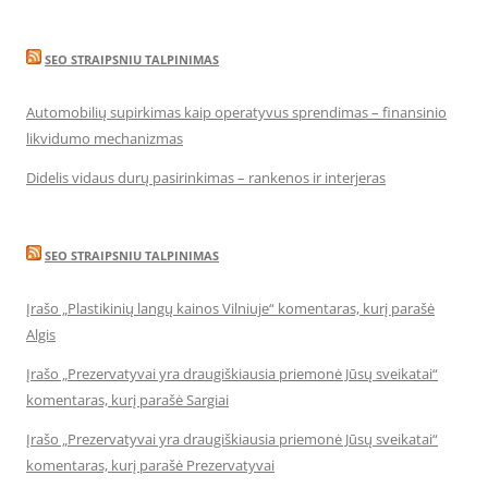
SEO STRAIPSNIU TALPINIMAS
Automobilių supirkimas kaip operatyvus sprendimas – finansinio
likvidumo mechanizmas
Didelis vidaus durų pasirinkimas – rankenos ir interjeras
SEO STRAIPSNIU TALPINIMAS
Įrašo „Plastikinių langų kainos Vilniuje“ komentaras, kurį parašė
Algis
Įrašo „Prezervatyvai yra draugiškiausia priemonė Jūsų sveikatai“
komentaras, kurį parašė Sargiai
Įrašo „Prezervatyvai yra draugiškiausia priemonė Jūsų sveikatai“
komentaras, kurį parašė Prezervatyvai