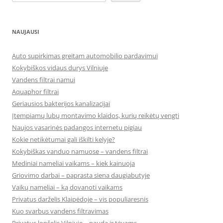
NAUJAUSI
Auto supirkimas greitam automobilio pardavimui
Kokybiškos vidaus durys Vilniuje
Vandens filtrai namui
Aquaphor filtrai
Geriausios bakterijos kanalizacijai
Įtempiamų lubų montavimo klaidos, kurių reikėtų vengti
Naujos vasarinės padangos internetu pigiau
Kokie netikėtumai gali iškilti kelyje?
Kokybiškas vanduo namuose – vandens filtrai
Mediniai nameliai vaikams – kiek kainuoja
Griovimo darbai – paprasta siena daugiabutyje
Vaikų nameliai – ką dovanoti vaikams
Privatus darželis Klaipėdoje – vis populiaresnis
Kuo svarbus vandens filtravimas