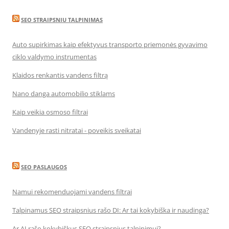
SEO STRAIPSNIU TALPINIMAS
Auto supirkimas kaip efektyvus transporto priemonės gyvavimo
ciklo valdymo instrumentas
Klaidos renkantis vandens filtrą
Nano danga automobilio stiklams
Kaip veikia osmoso filtrai
Vandenyje rasti nitratai - poveikis sveikatai
SEO PASLAUGOS
Namui rekomenduojami vandens filtrai
Talpinamus SEO straipsnius rašo DI: Ar tai kokybiška ir naudinga?
Ar AI rašo kokybiškus SEO straipsnius talpinimui?