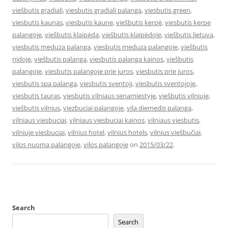
viešbutis gradiali
,
viesbutis gradiali palanga
,
viesbutis green
,
viesbutis kaunas
,
viesbutis kaune
,
viešbutis kerpė
,
viesbutis kerpe
palangoje
,
viešbutis klaipėda
,
viešbutis klaipėdoje
,
viešbutis lietuva
,
viesbutis meduza palanga
,
viesbutis meduza palangoje
,
viešbutis
nidoje
,
viešbutis palanga
,
viesbutis palanga kainos
,
viešbutis
palangoje
,
viesbutis palangoje prie juros
,
viesbutis prie juros
,
viesbutis spa palanga
,
viesbutis sventoji
,
viesbutis sventojoje
,
viesbutis tauras
,
viesbutis vilniaus senamiestyje
,
viešbutis vilniuje
,
viešbutis vilnius
,
viezbuciai palangoje
,
vila diemedis palanga
,
vilniaus viesbuciai
,
vilniaus viesbuciai kainos
,
vilniaus viesbutis
,
vilniuje viesbuciai
,
vilnius hotel
,
vilnius hotels
,
vilnius viešbučiai
,
vilos nuoma palangoje
,
vilos palangoje
on
2015/03/22
.
Search
Search