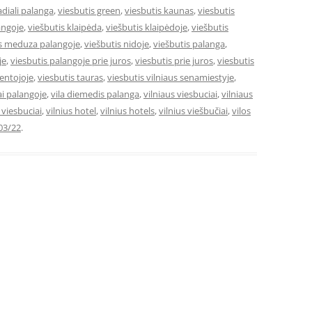
adiali palanga
,
viesbutis green
,
viesbutis kaunas
,
viesbutis
angoje
,
viešbutis klaipėda
,
viešbutis klaipėdoje
,
viešbutis
is meduza palangoje
,
viešbutis nidoje
,
viešbutis palanga
,
je
,
viesbutis palangoje prie juros
,
viesbutis prie juros
,
viesbutis
ventojoje
,
viesbutis tauras
,
viesbutis vilniaus senamiestyje
,
ai palangoje
,
vila diemedis palanga
,
vilniaus viesbuciai
,
vilniaus
e viesbuciai
,
vilnius hotel
,
vilnius hotels
,
vilnius viešbučiai
,
vilos
03/22
.