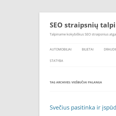
Skip
to
content
SEO straipsnių talp
Talpiname kokybiškus SEO straipsnius atga
AUTOMOBILIAI
BILIETAI
DRAUD
STATYBA
TAG ARCHIVES:
VIEŠBUČIAI PALANGA
Svečius pasitinka ir įsp