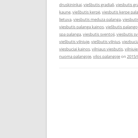
druskininkai
,
viešbutis gradiali
,
viesbutis gr
kaune
,
viešbutis kerpė
,
viesbutis kerpe pal
lietuva
,
viesbutis meduza palanga
,
viesbut
viesbutis palanga kainos
,
viešbutis palango
spa palanga
,
viesbutis sventoji
,
viesbutis s
viešbutis vilniuje
,
viešbutis vilnius
,
viezbuci
viesbuciai kainos
,
vilniaus viesbutis
,
vilniuj
nuoma palangoje
,
vilos palangoje
on
2015/