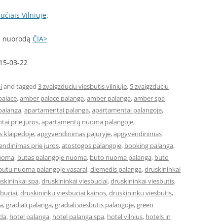
učiais Vilniuje
.
mi nuorodą
ČIA>
015-03-22
i
and tagged
3 zvaigzduciu viesbutis vilniuje
,
5 zvaigzduciu
palace
,
amber palace palanga
,
amber palanga
,
amber spa
palanga
,
apartamentai palanga
,
apartamentai palangoje
,
ai prie juros
,
apartamentų nuoma palangoje
,
 klaipedoje
,
apgyvendinimas pajuryje
,
apgyvendinimas
ndinimas prie juros
,
atostogos palangoje
,
booking palanga
,
nuoma
,
butas palangoje nuoma
,
buto nuoma palanga
,
buto
butu nuoma palangoje vasarai
,
diemedis palanga
,
druskininkai
skininkai spa
,
druskininkai viesbuciai
,
druskininkai viesbutis
,
buciai
,
druskininku viesbuciai kainos
,
druskininku viesbutis
,
a
,
gradiali palanga
,
gradiali viesbutis palangoje
,
green
eda
,
hotel palanga
,
hotel palanga spa
,
hotel vilnius
,
hotels in