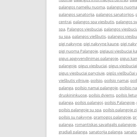
palangos nameliu nuoma
,
palangos nuom
palangos sanatorija
,
palangos sanatorijos
,
centrai
,
palangos spa viesbutis
,
palangos s
spa
,
Palangos viesbuciai
,
palangos viesbucia
su spa
,
palangos viešbutis
,
palangos viesbu
pigi nakvyne
,
pigi nakvyne kaune
,
pigi nak
pigi nuoma Palangoje
,
pigiausi viesbuciai 
pigus apgyvendinimas palangoje
,
pigus kam
palangoje
,
pigus viesbuciai
,
pigus viesbucia
pigus viesbuciai paryziuje
,
pigūs viešbučiai v
viešbutis vilniuje
,
poilsio
,
poilsio namai
,
poi
palanga
,
poilsio namai palangoje
,
poilsio n
druskininkuose
,
poilsis dviems
,
poilsis liet
palanga
,
poilsis palangoj
,
poilsis Palangoje
,
poilsis palangoje su spa
,
poilsis palangoje 
poilsis su nakvyne
,
pramogos palangoje
,
pr
palanga
,
romantiskas savaitgalis palangoje
gradiali palanga
,
sanatorija palanga
,
sanator