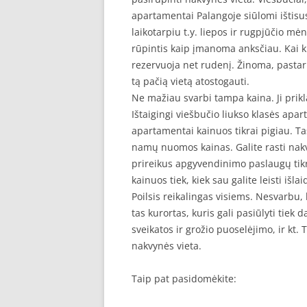
apartamentai Palangoje siūlomi ištisu
laikotarpiu t.y. liepos ir rugpjūčio m
rūpintis kaip įmanoma anksčiau. Kai ku
rezervuoja net rudenį. Žinoma, pastarie
tą pačią vietą atostogauti.
Ne mažiau svarbi tampa kaina. Ji prikl
Ištaigingi viešbučio liukso klasės apart
apartamentai kainuos tikrai pigiau. Ta
namų nuomos kainas. Galite rasti nakv
prireikus apgyvendinimo paslaugų tikrai
kainuos tiek, kiek sau galite leisti išlai
Poilsis reikalingas visiems. Nesvarbu,
tas kurortas, kuris gali pasiūlyti tie
sveikatos ir grožio puoselėjimo, ir kt. 
nakvynės vieta.
Taip pat pasidomėkite: