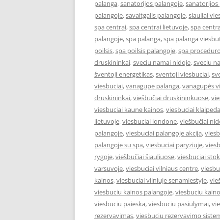
palanga
,
sanatorijos palangoje
,
sanatorijos
palangoje
,
savaitgalis palangoje
,
siauliai vie
spa centrai
,
spa centrai lietuvoje
,
spa centra
palangoje
,
spa palanga
,
spa palanga viesbut
poilsis
,
spa poilsis palangoje
,
spa proceduro
druskininkai
,
sveciu namai nidoje
,
sveciu n
šventoji energetikas
,
sventoji viesbuciai
,
sv
viesbuciai
,
vanagupe palanga
,
vanagupės vi
druskininkai
,
viešbučiai druskininkuose
,
vie
viesbuciai kaune kainos
,
viesbuciai klaiped
lietuvoje
,
viesbuciai londone
,
viešbučiai nid
palangoje
,
viesbuciai palangoje akcija
,
viesb
palangoje su spa
,
viesbuciai paryziuje
,
viesb
rygoje
,
viešbučiai šiauliuose
,
viesbuciai st
varsuvoje
,
viesbuciai vilniaus centre
,
viesbu
kainos
,
viesbuciai vilniuje senamiestyje
,
vie
viesbuciu kainos palangoje
,
viesbuciu kaino
viesbuciu paieska
,
viesbuciu pasiulymai
,
vi
rezervavimas
,
viesbuciu rezervavimo siste