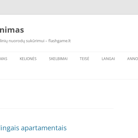
inimas
linių nuorodų sukūrimui – flashgame.lt
IMAS
KELIONĖS
SKELBIMAI
TEISĖ
LANGAI
ANNO
ūdingais apartamentais