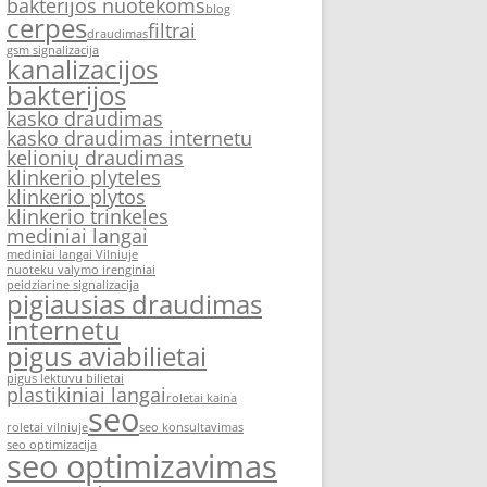
bakterijos nuotekoms
blog
cerpes
filtrai
draudimas
gsm signalizacija
kanalizacijos
bakterijos
kasko draudimas
kasko draudimas internetu
kelionių draudimas
klinkerio plyteles
klinkerio plytos
klinkerio trinkeles
mediniai langai
mediniai langai Vilniuje
nuoteku valymo irenginiai
peidziarine signalizacija
pigiausias draudimas
internetu
pigus aviabilietai
pigus lektuvu bilietai
plastikiniai langai
roletai kaina
seo
roletai vilniuje
seo konsultavimas
seo optimizacija
seo optimizavimas