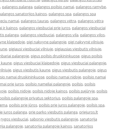
a
,
palangos palanga
,
palangos poilsio namai
,
palangos ramybe
,
palangos sanatorijos kainos
,
palangos spa
,
palangos spa
veciu namai
,
palangos tauras
,
palangos vėtra
,
palangos vėtra
i ir kainos
,
palangos viesbuciai prie juros
,
palangos viesbuciai
tis palanga
,
palangos viezbuciai
,
palangos vila
,
palangos vilos
,
vyne klaipedoje
,
pigi nakvyne palangoje
,
pigi nakvynė vilniuje
,
kaune
,
pigiausi viesbuciai vilniuje
,
pigiausias viesbutis vilniuje
,
bariai palangoje
,
pigus poilsis druskininkuose
,
pigus poilsis
i kaune
,
pigus viesbuciai klaipedoje
,
pigus viesbuciai palangoje
,
ilniuje
,
pigus viesbutis kaune
,
pigus viesbutis palangoje
,
pigus
lsio namai druskininkuose
,
poilsio namai nidoje
,
poilsio namai
amai prie juros
,
poilsio nameliai palangoje
,
poilsis
,
poilsis
uvoje
,
poilsis nidoje
,
poilsis nidoje kainos
,
poilsis pajūryje
,
poilsis
poilsis palangoje privatus sektorius
,
poilsis palangoje spa
,
ziema
,
poilsis prie jūros
,
poilsis prie juros palangoje
,
poilsis spa
,
ie juros palanga
,
prie parko viesbutis palanga
,
priejuros.lt
,
rygos viesbuciai
,
sabonio viesbutis palangoje
,
sanatorija
ija palangoje
,
sanatorija palangoje kainos
,
sanatorijos