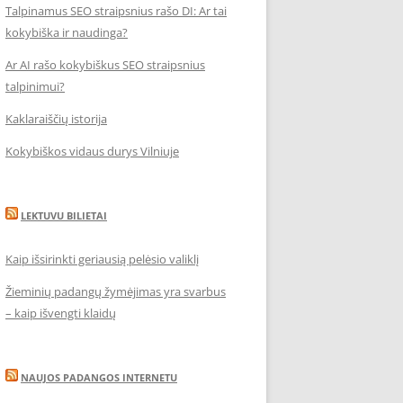
Talpinamus SEO straipsnius rašo DI: Ar tai
kokybiška ir naudinga?
Ar AI rašo kokybiškus SEO straipsnius
talpinimui?
Kaklaraiščių istorija
Kokybiškos vidaus durys Vilniuje
LEKTUVU BILIETAI
Kaip išsirinkti geriausią pelėsio valiklį
Žieminių padangų žymėjimas yra svarbus
– kaip išvengti klaidų
NAUJOS PADANGOS INTERNETU