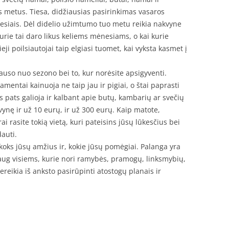
s metus. Tiesa, didžiausias pasirinkimas vasaros
ėnesiais. Dėl didelio užimtumo tuo metu reikia nakvyne
rie tai daro likus keliems mėnesiams, o kai kurie
ji poilsiautojai taip elgiasi tuomet, kai vyksta kasmet į
auso nuo sezono bei to, kur norėsite apsigyventi.
amentai kainuoja ne taip jau ir pigiai, o štai paprasti
s pats galioja ir kalbant apie butų, kambarių ar svečių
ynę ir už 10 eurų, ir už 300 eurų. Kaip matote,
 rasite tokią vietą, kuri pateisins jūsų lūkesčius bei
dauti.
 koks jūsų amžius ir, kokie jūsų pomėgiai. Palanga yra
k daug visiems, kurie nori ramybės, pramogų, linksmybių,
Tereikia iš anksto pasirūpinti atostogų planais ir