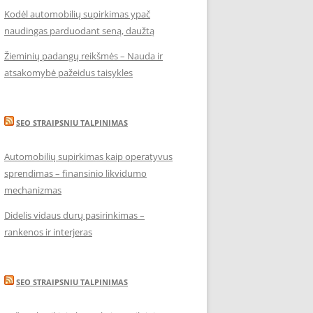
Kodėl automobilių supirkimas ypač
naudingas parduodant seną, daužtą
Žieminių padangų reikšmės – Nauda ir
atsakomybė pažeidus taisykles
SEO STRAIPSNIU TALPINIMAS
Automobilių supirkimas kaip operatyvus
sprendimas – finansinio likvidumo
mechanizmas
Didelis vidaus durų pasirinkimas –
rankenos ir interjeras
SEO STRAIPSNIU TALPINIMAS