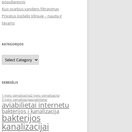
populiaresnis
Kuo svarbus vandens filtravimas
Privatus lopšelis Vilniuje – nauda ir
tėvams
KATEGORIJOS
Kategorijos
DEBESĖLIS
1 lygio signalizacija
2 lygio signalizacija
3 lygio signalizacija
aviabilietai
aviabilietai internetu
bakterijos i kanalizacija
bakterijos
kanalizacijai