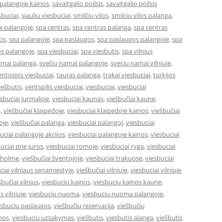
 palangoje kainos
,
savaitgalio poilsis
,
savaitgalio poilsis
sbuciai
,
siauliu viesbuciai
,
smilčių vilos
,
smilciu vilos palanga
,
i palangoje
,
spa centras
,
spa centras palanga
,
spa centras
is
,
spa palangoje
,
spa paslaugos
,
spa paslaugos palangoje
,
spa
s palangoje
,
spa viesbuciai
,
spa viesbutis
,
spa vilnius
amai palanga
,
svečių namai palangoje
,
sveciu namai vilniuje
,
entosios viesbuciai
,
tauras palanga
,
trakai viesbuciai
,
turkijos
ešbutis
,
ventspilis viesbuciai
,
viesbuciai
,
viesbuciai
sbuciai jurmaloje
,
viesbuciai kaunas
,
viešbučiai kaune
,
a
,
viešbučiai klaipėdoje
,
viesbuciai klaipedoje kainos
,
viešbučiai
oje
,
viešbučiai palanga
,
viesbuciai palangoj
,
viesbuciai
uciai palangoje akcijos
,
viesbuciai palangoje kainos
,
viesbuciai
uciai prie juros
,
viesbuciai romoje
,
viesbuciai ryga
,
viesbuciai
okholme
,
viešbučiai šventojoje
,
viesbuciai trakuose
,
viesbuciai
ciai vilniaus senamiestyje
,
viešbučiai vilniuje
,
viesbuciai vilniuje
šbučiai vilnius
,
viesbuciu kainos
,
viesbuciu kainos kaune
,
s vilniuje
,
viesbuciu nuoma
,
viesbuciu nuoma palangoje
,
esbuciu paslaugos
,
viešbučių rezervacija
,
viešbučių
mos
,
viesbuciu uzsakymas
,
viešbutis
,
viesbutis alanga
,
viešbutis