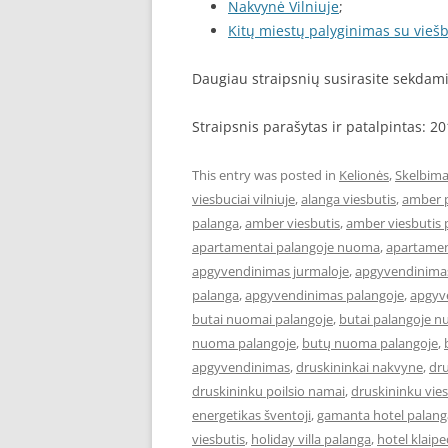
Nakvynė Vilniuje
;
Kitų miestų palyginimas su viešb
Daugiau straipsnių susirasite sekda
Straipsnis parašytas ir patalpintas: 2
This entry was posted in
Kelionės
,
Skelbima
viesbuciai vilniuje
,
alanga viesbutis
,
amber 
palanga
,
amber viesbutis
,
amber viesbutis 
apartamentai palangoje nuoma
,
apartament
apgyvendinimas jurmaloje
,
apgyvendinimas
palanga
,
apgyvendinimas palangoje
,
apgyve
butai nuomai palangoje
,
butai palangoje 
nuoma palangoje
,
butų nuoma palangoje
,
apgyvendinimas
,
druskininkai nakvyne
,
dru
druskininku poilsio namai
,
druskininku vies
energetikas šventoji
,
gamanta hotel palang
viesbutis
,
holiday villa palanga
,
hotel klaip