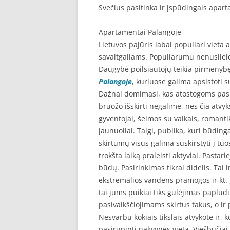
Svečius pasitinka ir įspūdingais apar
Apartamentai Palangoje
Lietuvos pajūris labai populiari vieta
savaitgaliams. Populiarumu nenusilei
Daugybė poilsiautojų teikia pirmenyb
Palangoje
, kuriuose galima apsistoti
Dažnai domimasi, kas atostogoms pasi
bruožo išskirti negalime, nes čia atvyks
gyventojai, šeimos su vaikais, romanti
jaunuoliai. Taigi, publika, kuri būdin
skirtumų visus galima suskirstyti į tuo
trokšta laiką praleisti aktyviai. Pastar
būdų. Pasirinkimas tikrai didelis. Tai i
ekstremalios vandens pramogos ir kt. Je
tai jums puikiai tiks gulėjimas paplūdi
pasivaikščiojimams skirtus takus, o ir 
Nesvarbu kokiais tikslais atvykote ir, 
pasirūpinti nakvynės vieta. Viešbučiai,