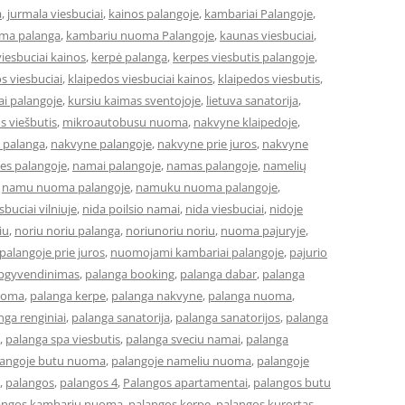
a
,
jurmala viesbuciai
,
kainos palangoje
,
kambariai Palangoje
,
ma palanga
,
kambariu nuoma Palangoje
,
kaunas viesbuciai
,
iesbuciai kainos
,
kerpė palanga
,
kerpes viesbutis palangoje
,
s viesbuciai
,
klaipedos viesbuciai kainos
,
klaipedos viesbutis
,
ai palangoje
,
kursiu kaimas sventojoje
,
lietuva sanatorija
,
os viešbutis
,
mikroautobusu nuoma
,
nakvyne klaipedoje
,
 palanga
,
nakvyne palangoje
,
nakvyne prie juros
,
nakvyne
es palangoje
,
namai palangoje
,
namas palangoje
,
namelių
,
namu nuoma palangoje
,
namuku nuoma palangoje
,
buciai vilniuje
,
nida poilsio namai
,
nida viesbuciai
,
nidoje
iu
,
noriu noriu palanga
,
noriunoriu noriu
,
nuoma pajuryje
,
alangoje prie juros
,
nuomojami kambariai palangoje
,
pajurio
apgyvendinimas
,
palanga booking
,
palanga dabar
,
palanga
uoma
,
palanga kerpe
,
palanga nakvyne
,
palanga nuoma
,
nga renginiai
,
palanga sanatorija
,
palanga sanatorijos
,
palanga
,
palanga spa viesbutis
,
palanga sveciu namai
,
palanga
langoje butu nuoma
,
palangoje nameliu nuoma
,
palangoje
,
palangos
,
palangos 4
,
Palangos apartamentai
,
palangos butu
angos kambariu nuoma
,
palangos kerpe
,
palangos kurortas
,