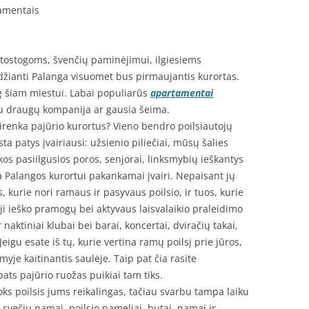
tamentais
 atostogoms, švenčių paminėjimui, ilgiesiems
džianti Palanga visuomet bus pirmaujantis kurortas.
ę šiam miestui. Labai populiarūs
apartamentai
 su draugų kompanija ar gausia šeima.
renka pajūrio kurortus? Vieno bendro poilsiautojų
ta patys įvairiausi: užsienio piliečiai, mūsų šalies
kos pasiilgusios poros, senjorai, linksmybių ieškantys
ga Palangos kurortui pakankamai įvairi. Nepaisant jų
s, kurie nori ramaus ir pasyvaus poilsio, ir tuos, kurie
ieji ieško pramogų bei aktyvaus laisvalaikio praleidimo
r naktiniai klubai bei barai, koncertai, dviračių takai,
igu esate iš tų, kurie vertina ramų poilsį prie jūros,
myje kaitinantis saulėje. Taip pat čia rasite
pats pajūrio ruožas puikiai tam tiks.
koks poilsis jums reikalingas, tačiau svarbu tampa laiku
 svečių namai, poilsio nameliai, butai, namai ir