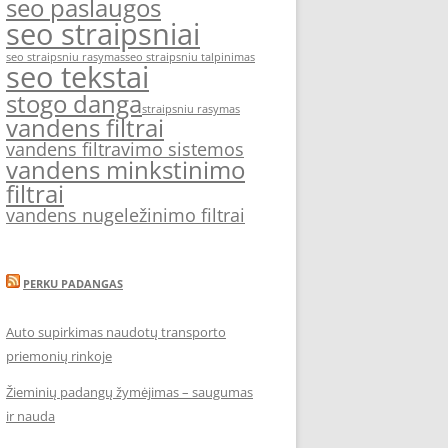
seo paslaugos
seo straipsniai
seo straipsniu rasymas
seo straipsniu talpinimas
seo tekstai
stogo danga
straipsniu rasymas
vandens filtrai
vandens filtravimo sistemos
vandens minkstinimo
filtrai
vandens nugeležinimo filtrai
PERKU PADANGAS
Auto supirkimas naudotų transporto
priemonių rinkoje
Žieminių padangų žymėjimas – saugumas
ir nauda