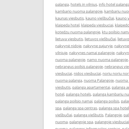
palanga
,
hotels in vilnius
,
info hotel palang
kambario nuoma palangoje
,
kambariu nuo
kaunas viesbutis
,
kauno viešbučiai
,
kauno v
klaipeda hotel
,
klaipeda viesbuciai
,
klaipedo
kotedzu nuoma palangoje
,
ktu poilsio nam
lietuva viesbutis
,
lietuvos viešbučiai
,
lietuv
nakvynė nidoje
,
nakvyne pajuryje
,
nakvyne
vilniuje
,
nakvynes namai palangoje
,
nakvyn
nuoma palangoje
,
namo nuoma palangoje
nebrangus poilsis palangoje
,
nebrangus vies
viesbuciai
,
nidos viesbuciai
,
noriu noriu nor
nuoma palanga
,
nuoma Palangoje
,
nuoma p
viesbutis
,
palanga apartamentai
,
palanga 
hotel
,
palanga hotels
,
palanga kambariu n
palanga poilsio namai
,
palanga poilsis
,
pala
spa
,
palanga spa centras
,
palanga spa hotel
viešbučiai
,
palanga viešbutis
,
Palangoje
,
pa
nuoma
,
palangoje spa
,
palangoje viesbuciai
nuoma
,
palangos informacijos centras
,
pal