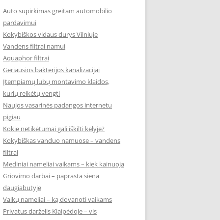
Auto supirkimas greitam automobilio
pardavimui
Kokybiškos vidaus durys Vilniuje
Vandens filtrai namui
Aquaphor filtrai
Geriausios bakterijos kanalizacijai
Įtempiamų lubų montavimo klaidos,
kurių reikėtų vengti
Naujos vasarinės padangos internetu
pigiau
Kokie netikėtumai gali iškilti kelyje?
Kokybiškas vanduo namuose – vandens
filtrai
Mediniai nameliai vaikams – kiek kainuoja
Griovimo darbai – paprasta siena
daugiabutyje
Vaikų nameliai – ką dovanoti vaikams
Privatus darželis Klaipėdoje – vis