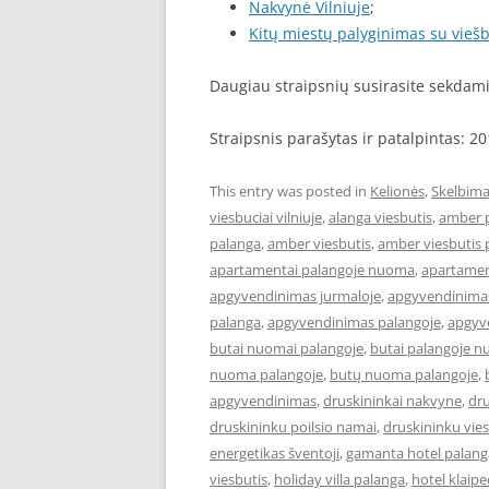
Nakvynė Vilniuje
;
Kitų miestų palyginimas su viešb
Daugiau straipsnių susirasite sekda
Straipsnis parašytas ir patalpintas: 2
This entry was posted in
Kelionės
,
Skelbima
viesbuciai vilniuje
,
alanga viesbutis
,
amber 
palanga
,
amber viesbutis
,
amber viesbutis 
apartamentai palangoje nuoma
,
apartament
apgyvendinimas jurmaloje
,
apgyvendinimas
palanga
,
apgyvendinimas palangoje
,
apgyve
butai nuomai palangoje
,
butai palangoje 
nuoma palangoje
,
butų nuoma palangoje
,
apgyvendinimas
,
druskininkai nakvyne
,
dru
druskininku poilsio namai
,
druskininku vies
energetikas šventoji
,
gamanta hotel palang
viesbutis
,
holiday villa palanga
,
hotel klaip