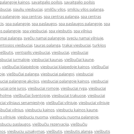
 palangoje kainos
,
savaitgalio poilsis
,
savaitgalio poilsis
sbuciai
,
siauliu viesbuciai
,
smilčių vilos
,
smilciu vilos palanga
,
i palangoje
,
spa centras
,
spa centras palanga
,
spa centras
is
,
spa palangoje
,
spa paslaugos
,
spa paslaugos palangoje
,
spa
s palangoje
,
spa viesbuciai
,
spa viesbutis
,
spa vilnius
amai palanga
,
svečių namai palangoje
,
sveciu namai vilniuje
,
entosios viesbuciai
,
tauras palanga
,
trakai viesbuciai
,
turkijos
ešbutis
,
ventspilis viesbuciai
,
viesbuciai
,
viesbuciai
sbuciai jurmaloje
,
viesbuciai kaunas
,
viešbučiai kaune
,
a
,
viešbučiai klaipėdoje
,
viesbuciai klaipedoje kainos
,
viešbučiai
oje
,
viešbučiai palanga
,
viesbuciai palangoj
,
viesbuciai
uciai palangoje akcijos
,
viesbuciai palangoje kainos
,
viesbuciai
uciai prie juros
,
viesbuciai romoje
,
viesbuciai ryga
,
viesbuciai
okholme
,
viešbučiai šventojoje
,
viesbuciai trakuose
,
viesbuciai
ciai vilniaus senamiestyje
,
viešbučiai vilniuje
,
viesbuciai vilniuje
šbučiai vilnius
,
viesbuciu kainos
,
viesbuciu kainos kaune
,
s vilniuje
,
viesbuciu nuoma
,
viesbuciu nuoma palangoje
,
esbuciu paslaugos
,
viešbučių rezervacija
,
viešbučių
mos
,
viesbuciu uzsakymas
,
viešbutis
,
viesbutis alanga
,
viešbutis