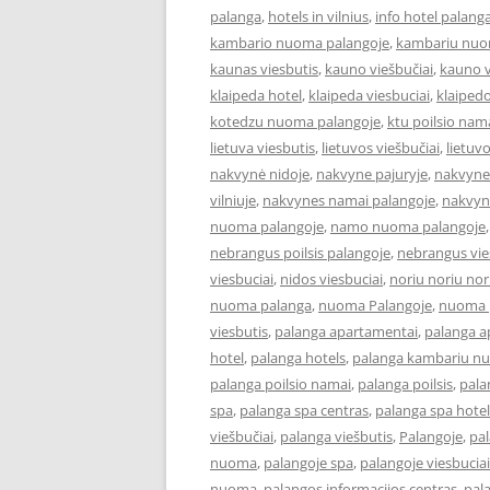
palanga
,
hotels in vilnius
,
info hotel palang
kambario nuoma palangoje
,
kambariu nuo
kaunas viesbutis
,
kauno viešbučiai
,
kauno v
klaipeda hotel
,
klaipeda viesbuciai
,
klaipedo
kotedzu nuoma palangoje
,
ktu poilsio nam
lietuva viesbutis
,
lietuvos viešbučiai
,
lietuv
nakvynė nidoje
,
nakvyne pajuryje
,
nakvyne
vilniuje
,
nakvynes namai palangoje
,
nakvyn
nuoma palangoje
,
namo nuoma palangoje
nebrangus poilsis palangoje
,
nebrangus vies
viesbuciai
,
nidos viesbuciai
,
noriu noriu nor
nuoma palanga
,
nuoma Palangoje
,
nuoma p
viesbutis
,
palanga apartamentai
,
palanga 
hotel
,
palanga hotels
,
palanga kambariu n
palanga poilsio namai
,
palanga poilsis
,
pala
spa
,
palanga spa centras
,
palanga spa hotel
viešbučiai
,
palanga viešbutis
,
Palangoje
,
pa
nuoma
,
palangoje spa
,
palangoje viesbuciai
nuoma
,
palangos informacijos centras
,
pal