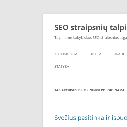
Skip
to
content
SEO straipsnių talp
Talpiname kokybiškus SEO straipsnius atga
AUTOMOBILIAI
BILIETAI
DRAUD
STATYBA
TAG ARCHIVES:
DRUSKININKU POILSIO NAMAI
Svečius pasitinka ir įsp