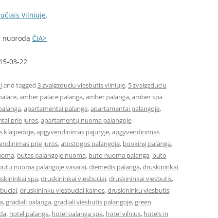
učiais Vilniuje
.
mi nuorodą
ČIA>
015-03-22
i
and tagged
3 zvaigzduciu viesbutis vilniuje
,
5 zvaigzduciu
palace
,
amber palace palanga
,
amber palanga
,
amber spa
palanga
,
apartamentai palanga
,
apartamentai palangoje
,
ai prie juros
,
apartamentų nuoma palangoje
,
 klaipedoje
,
apgyvendinimas pajuryje
,
apgyvendinimas
ndinimas prie juros
,
atostogos palangoje
,
booking palanga
,
nuoma
,
butas palangoje nuoma
,
buto nuoma palanga
,
buto
butu nuoma palangoje vasarai
,
diemedis palanga
,
druskininkai
skininkai spa
,
druskininkai viesbuciai
,
druskininkai viesbutis
,
buciai
,
druskininku viesbuciai kainos
,
druskininku viesbutis
,
a
,
gradiali palanga
,
gradiali viesbutis palangoje
,
green
eda
,
hotel palanga
,
hotel palanga spa
,
hotel vilnius
,
hotels in