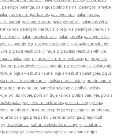
a
,
palangos palanga
,
palangos poilsio namai
,
palangos ramybe
,
palangos sanatorijos kainos
,
palangos spa
,
palangos spa
veciu namai
,
palangos tauras
,
palangos vėtra
,
palangos vėtra
i ir kainos
,
palangos viesbuciai prie juros
,
palangos viesbuciai
tis palanga
,
palangos viezbuciai
,
palangos vila
,
palangos vilos
,
vyne klaipedoje
,
pigi nakvyne palangoje
,
pigi nakvynė vilniuje
,
kaune
,
pigiausi viesbuciai vilniuje
,
pigiausias viesbutis vilniuje
,
bariai palangoje
,
pigus poilsis druskininkuose
,
pigus poilsis
i kaune
,
pigus viesbuciai klaipedoje
,
pigus viesbuciai palangoje
,
ilniuje
,
pigus viesbutis kaune
,
pigus viesbutis palangoje
,
pigus
lsio namai druskininkuose
,
poilsio namai nidoje
,
poilsio namai
amai prie juros
,
poilsio nameliai palangoje
,
poilsis
,
poilsis
uvoje
,
poilsis nidoje
,
poilsis nidoje kainos
,
poilsis pajūryje
,
poilsis
poilsis palangoje privatus sektorius
,
poilsis palangoje spa
,
ziema
,
poilsis prie jūros
,
poilsis prie juros palangoje
,
poilsis spa
,
ie juros palanga
,
prie parko viesbutis palanga
,
priejuros.lt
,
rygos viesbuciai
,
sabonio viesbutis palangoje
,
sanatorija
ija palangoje
,
sanatorija palangoje kainos
,
sanatorijos