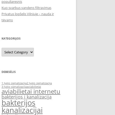
populiaresnis
Kuo svarbus vandens filtravimas
Privatus lopšelis Vilniuje – nauda ir
tėvams
KATEGORIJOS
Kategorijos
DEBESĖLIS
1 lygio signalizacija
2 lygio signalizacija
3 lygio signalizacija
aviabilietai
aviabilietai internetu
bakterijos i kanalizacija
bakterijos
kanalizacijai