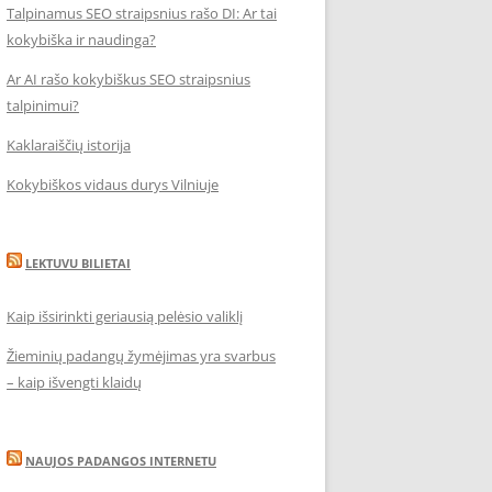
Talpinamus SEO straipsnius rašo DI: Ar tai
kokybiška ir naudinga?
Ar AI rašo kokybiškus SEO straipsnius
talpinimui?
Kaklaraiščių istorija
Kokybiškos vidaus durys Vilniuje
LEKTUVU BILIETAI
Kaip išsirinkti geriausią pelėsio valiklį
Žieminių padangų žymėjimas yra svarbus
– kaip išvengti klaidų
NAUJOS PADANGOS INTERNETU