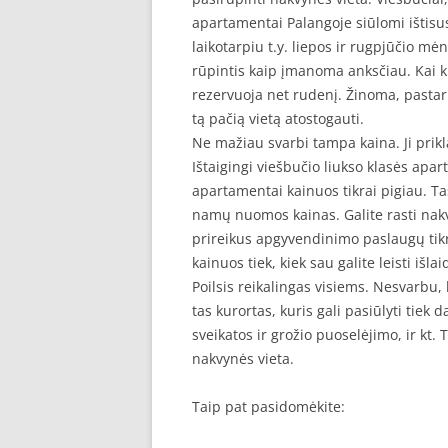
apartamentai Palangoje siūlomi ištisu
laikotarpiu t.y. liepos ir rugpjūčio m
rūpintis kaip įmanoma anksčiau. Kai ku
rezervuoja net rudenį. Žinoma, pastarie
tą pačią vietą atostogauti.
Ne mažiau svarbi tampa kaina. Ji prikl
Ištaigingi viešbučio liukso klasės apart
apartamentai kainuos tikrai pigiau. Ta
namų nuomos kainas. Galite rasti nakv
prireikus apgyvendinimo paslaugų tikrai
kainuos tiek, kiek sau galite leisti išlai
Poilsis reikalingas visiems. Nesvarbu,
tas kurortas, kuris gali pasiūlyti tie
sveikatos ir grožio puoselėjimo, ir kt. 
nakvynės vieta.
Taip pat pasidomėkite: