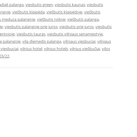
adiali palanga
,
viesbutis green
,
viesbutis kaunas
,
viesbutis
angoje
,
viešbutis klaipėda
,
viešbutis klaipėdoje
,
viešbutis
is meduza palangoje
,
viešbutis nidoje
,
viešbutis palanga
,
je
,
viesbutis palangoje prie juros
,
viesbutis prie juros
,
viesbutis
ventojoje
,
viesbutis tauras
,
viesbutis vilniaus senamiestyje
,
ai palangoje
,
vila diemedis palanga
,
vilniaus viesbuciai
,
vilniaus
e viesbuciai
,
vilnius hotel
,
vilnius hotels
,
vilnius viešbučiai
,
vilos
03/22
.