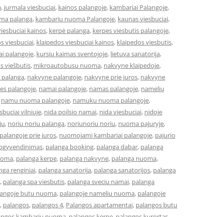
a
,
jurmala viesbuciai
,
kainos palangoje
,
kambariai Palangoje
,
ma palanga
,
kambariu nuoma Palangoje
,
kaunas viesbuciai
,
iesbuciai kainos
,
kerpė palanga
,
kerpes viesbutis palangoje
,
s viesbuciai
,
klaipedos viesbuciai kainos
,
klaipedos viesbutis
,
ai palangoje
,
kursiu kaimas sventojoje
,
lietuva sanatorija
,
os viešbutis
,
mikroautobusu nuoma
,
nakvyne klaipedoje
,
 palanga
,
nakvyne palangoje
,
nakvyne prie juros
,
nakvyne
es palangoje
,
namai palangoje
,
namas palangoje
,
namelių
,
namu nuoma palangoje
,
namuku nuoma palangoje
,
buciai vilniuje
,
nida poilsio namai
,
nida viesbuciai
,
nidoje
iu
,
noriu noriu palanga
,
noriunoriu noriu
,
nuoma pajuryje
,
alangoje prie juros
,
nuomojami kambariai palangoje
,
pajurio
apgyvendinimas
,
palanga booking
,
palanga dabar
,
palanga
uoma
,
palanga kerpe
,
palanga nakvyne
,
palanga nuoma
,
nga renginiai
,
palanga sanatorija
,
palanga sanatorijos
,
palanga
,
palanga spa viesbutis
,
palanga sveciu namai
,
palanga
langoje butu nuoma
,
palangoje nameliu nuoma
,
palangoje
,
palangos
,
palangos 4
,
Palangos apartamentai
,
palangos butu
angos kambariu nuoma
,
palangos kerpe
,
palangos kurortas
,