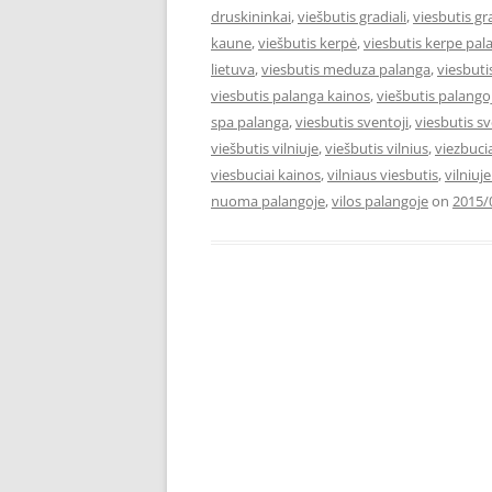
druskininkai
,
viešbutis gradiali
,
viesbutis gr
kaune
,
viešbutis kerpė
,
viesbutis kerpe pal
lietuva
,
viesbutis meduza palanga
,
viesbut
viesbutis palanga kainos
,
viešbutis palango
spa palanga
,
viesbutis sventoji
,
viesbutis s
viešbutis vilniuje
,
viešbutis vilnius
,
viezbuci
viesbuciai kainos
,
vilniaus viesbutis
,
vilniuj
nuoma palangoje
,
vilos palangoje
on
2015/