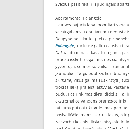
Svečius pasitinka ir įspūdingais apar
Apartamentai Palangoje
Lietuvos pajūris labai populiari vieta
savaitgaliams. Populiarumu nenusilei
Daugybė poilsiautojų teikia pirmenyb
Palangoje
, kuriuose galima apsistoti
Dažnai domimasi, kas atostogoms pasi
bruožo išskirti negalime, nes čia atvyks
gyventojai, šeimos su vaikais, romanti
jaunuoliai. Taigi, publika, kuri būdin
skirtumų visus galima suskirstyti į tuo
trokšta laiką praleisti aktyviai. Pastar
būdų. Pasirinkimas tikrai didelis. Tai i
ekstremalios vandens pramogos ir kt. Je
tai jums puikiai tiks gulėjimas paplūdi
pasivaikščiojimams skirtus takus, o ir 
Nesvarbu kokiais tikslais atvykote ir, 
pasirūpinti nakvynės vieta. Viešbučiai,