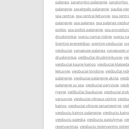
palanga
,
sanatorijos palangoje
,
sanatorijos
palangoje
,
savaitgalis palangoje
,
siauliai vie
spa centrai
,
spa centrai lietuvoje
,
spa centra
palangoje
,
spa palanga
,
spa palanga viesbut
poilsis
,
spa poilsis palangoje
,
spa proceduro
druskininkai
,
sveciu namai nidoje
,
sveciu n
šventoji energetikas
,
sventoji viesbuciai
,
sv
viesbuciai
,
vanagupe palanga
,
vanagupės vi
druskininkai
,
viešbučiai druskininkuose
,
vie
viesbuciai kaune kainos
,
viesbuciai klaiped
lietuvoje
,
viesbuciai londone
,
viešbučiai nid
palangoje
,
viesbuciai palangoje akcija
,
viesb
palangoje su spa
,
viesbuciai paryziuje
,
viesb
rygoje
,
viešbučiai šiauliuose
,
viesbuciai st
varsuvoje
,
viesbuciai vilniaus centre
,
viesbu
kainos
,
viesbuciai vilniuje senamiestyje
,
vie
viesbuciu kainos palangoje
,
viesbuciu kaino
viesbuciu paieska
,
viesbuciu pasiulymai
,
vi
rezervavimas
,
viesbuciu rezervavimo siste