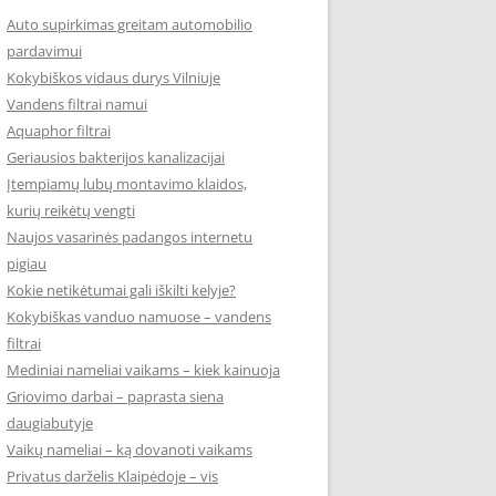
Auto supirkimas greitam automobilio
pardavimui
Kokybiškos vidaus durys Vilniuje
Vandens filtrai namui
Aquaphor filtrai
Geriausios bakterijos kanalizacijai
Įtempiamų lubų montavimo klaidos,
kurių reikėtų vengti
Naujos vasarinės padangos internetu
pigiau
Kokie netikėtumai gali iškilti kelyje?
Kokybiškas vanduo namuose – vandens
filtrai
Mediniai nameliai vaikams – kiek kainuoja
Griovimo darbai – paprasta siena
daugiabutyje
Vaikų nameliai – ką dovanoti vaikams
Privatus darželis Klaipėdoje – vis