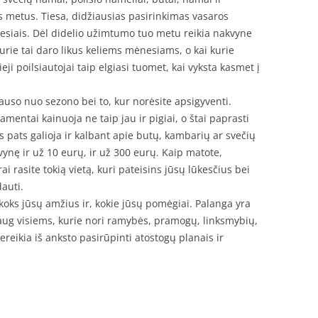
s metus. Tiesa, didžiausias pasirinkimas vasaros
ėnesiais. Dėl didelio užimtumo tuo metu reikia nakvyne
rie tai daro likus keliems mėnesiams, o kai kurie
ji poilsiautojai taip elgiasi tuomet, kai vyksta kasmet į
auso nuo sezono bei to, kur norėsite apsigyventi.
amentai kainuoja ne taip jau ir pigiai, o štai paprasti
s pats galioja ir kalbant apie butų, kambarių ar svečių
ynę ir už 10 eurų, ir už 300 eurų. Kaip matote,
 rasite tokią vietą, kuri pateisins jūsų lūkesčius bei
dauti.
 koks jūsų amžius ir, kokie jūsų pomėgiai. Palanga yra
k daug visiems, kurie nori ramybės, pramogų, linksmybių,
Tereikia iš anksto pasirūpinti atostogų planais ir