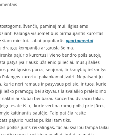
tamentais
 atostogoms, švenčių paminėjimui, ilgiesiems
džianti Palanga visuomet bus pirmaujantis kurortas.
ę šiam miestui. Labai populiarūs
apartamentai
 su draugų kompanija ar gausia šeima.
renka pajūrio kurortus? Vieno bendro poilsiautojų
ta patys įvairiausi: užsienio piliečiai, mūsų šalies
kos pasiilgusios poros, senjorai, linksmybių ieškantys
ga Palangos kurortui pakankamai įvairi. Nepaisant jų
s, kurie nori ramaus ir pasyvaus poilsio, ir tuos, kurie
ieji ieško pramogų bei aktyvaus laisvalaikio praleidimo
r naktiniai klubai bei barai, koncertai, dviračių takai,
igu esate iš tų, kurie vertina ramų poilsį prie jūros,
myje kaitinantis saulėje. Taip pat čia rasite
pats pajūrio ruožas puikiai tam tiks.
koks poilsis jums reikalingas, tačiau svarbu tampa laiku
 svečių namai, poilsio nameliai, butai, namai ir