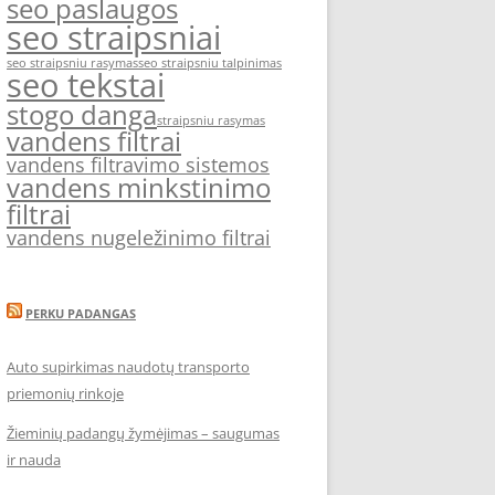
seo paslaugos
seo straipsniai
seo straipsniu rasymas
seo straipsniu talpinimas
seo tekstai
stogo danga
straipsniu rasymas
vandens filtrai
vandens filtravimo sistemos
vandens minkstinimo
filtrai
vandens nugeležinimo filtrai
PERKU PADANGAS
Auto supirkimas naudotų transporto
priemonių rinkoje
Žieminių padangų žymėjimas – saugumas
ir nauda