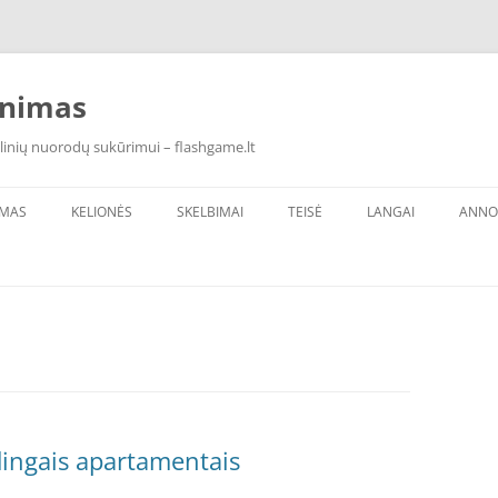
inimas
linių nuorodų sukūrimui – flashgame.lt
IMAS
KELIONĖS
SKELBIMAI
TEISĖ
LANGAI
ANNO
ūdingais apartamentais