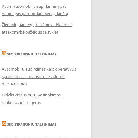
Kodėl automobilių supirkimas ypač
naudingas parduodant seną, daužtą
Žieminių padangų reikšmės – Nauda ir
atsakomybė pažeidus taisykles
SEO STRAIPSNIU TALPINIMAS
Automobilių supirkimas kaip operatyvus
sprendimas – finansinio likvidumo
mechanizmas
Didelis vidaus durų pasirinkimas –
rankenos ir interjeras
SEO STRAIPSNIU TALPINIMAS