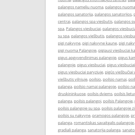
palangos nameliu nuoma
,
palangos nuom
palangos sanatorija
,
palangos sanatorijos
,
centrai
,
palangos spa viesbutis
,
palangos s
spa
,
Palangos viesbuciai
,
palangos viesbucia
su spa
,
palangos viešbutis
,
palangos viesbu
pigi nakvyne
,
pigi nakvyne kaune
,
pigi nak
pigi nuoma Palangoje
,
pigiausi viesbuciai 
pigus apgyvendinimas palangoje
,
pigus kam
palangoje
,
pigus viesbuciai
,
pigus viesbucia
pigus viesbuciai paryziuje
,
pigūs viešbučiai v
viešbutis vilniuje
,
poilsio
,
poilsio namai
,
poi
palanga
,
poilsio namai palangoje
,
poilsio n
druskininkuose
,
poilsis dviems
,
poilsis liet
palanga
,
poilsis palangoj
,
poilsis Palangoje
,
poilsis palangoje su spa
,
poilsis palangoje 
poilsis su nakvyne
,
pramogos palangoje
,
pr
palanga
,
romantiskas savaitgalis palangoje
gradiali palanga
,
sanatorija palanga
,
sanator