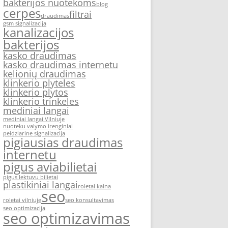
bakterijos nuotekoms
blog
cerpes
filtrai
draudimas
gsm signalizacija
kanalizacijos
bakterijos
kasko draudimas
kasko draudimas internetu
kelionių draudimas
klinkerio plyteles
klinkerio plytos
klinkerio trinkeles
mediniai langai
mediniai langai Vilniuje
nuoteku valymo irenginiai
peidziarine signalizacija
pigiausias draudimas
internetu
pigus aviabilietai
pigus lektuvu bilietai
plastikiniai langai
roletai kaina
seo
roletai vilniuje
seo konsultavimas
seo optimizacija
seo optimizavimas