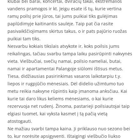
klubai bei barai, koncertai, dviračių takai, ekstremalios
vandens pramogos ir kt. Jeigu esate iš tų, kurie vertina
ramų poilsį prie jūros, tai jums puikiai tiks gulėjimas
paplūdimyje kaitinantis saulėje. Taip pat čia rasite
pasivaikščiojimams skirtus takus, o ir pats pajūrio ruožas
puikiai tam tiks.
Nesvarbu kokiais tikslais atvykote ir, koks poilsis jums
reikalingas, tačiau svarbu tampa laiku pasirūpinti nakvynės
vieta. Viešbučiai, svečių namai, poilsio nameliai, butai,
namai ir apartamentai Palangoje siūlomi ištisus metus.
Tiesa, didžiausias pasirinkimas vasaros laikotarpiu t.y.
liepos ir rugpjūčio mėnesiais. Dėl didelio užimtumo tuo
metu reikia nakvyne rūpintis kaip įmanoma anksčiau. Kai
kurie tai daro likus keliems mėnesiams, o kai kurie
rezervuoja net rudenį. Žinoma, pastarieji poilsiautojai taip
elgiasi tuomet, kai vyksta kasmet į tą pačią vietą
atostogauti.
Ne mažiau svarbi tampa kaina. Ji priklauso nuo sezono bei
to, kur norėsite apsigyventi. Ištaigingi viešbučio liukso