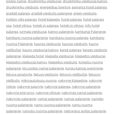
poilsio namai
,
druskininku viesbuciai
,
druskininku viesbuciai kainos
,
druskininku viesbutis
,
energetikas šventoji
,
gamanta hotel palanga
,
gradiali palanga
,
gradiali viesbutis palangoje
,
green viesbutis
,
holiday villa palanga
,
hotel klaipeda
,
hotel palanga
,
hotel palanga
spa
,
hotel vilnius
,
hotels in palanga
,
hotels in vilnius
,
info hotel
palanga
,
jurmala viesbuciai
,
kainos palangoje
,
kambariai Palangoje
,
kambario nuoma palangoje
,
kambariu nuoma palanga
,
kambariu
nuoma Palangoje
,
kaunas viesbuciai
,
kaunas viesbutis
,
kauno
viešbučiai
,
kauno viesbuciai kainos
,
kerpė palanga
,
kerpes viesbutis
palangoje
,
klaipeda hotel
,
klaipeda viesbuciai
,
klaipedos viesbuciai
,
klaipedos viesbuciai kainos
,
klaipedos viesbutis
,
kotedzu nuoma
palangoje
,
ktu poilsio namai palangoje
,
kursiu kaimas sventojoje
,
lietuva sanatorija
,
lietuva viesbutis
,
lietuvos viešbučiai
,
lietuvos
viešbutis
,
mikroautobusu nuoma
,
nakvyne klaipedoje
,
nakvynė
nidoje
,
nakvyne pajuryje
,
nakvyne palanga
,
nakvyne palangoje
,
nakvyne prie juros
,
nakvyne vilniuje
,
nakvynes namai palangoje
,
nakvynes palangoje
,
namai palangoje
,
namas palangoje
,
namelių
nuoma palangoje
,
namo nuoma palangoje
,
namu nuoma
palangoje
,
namuku nuoma palangoje
,
nebrangus poilsis palangoje
,