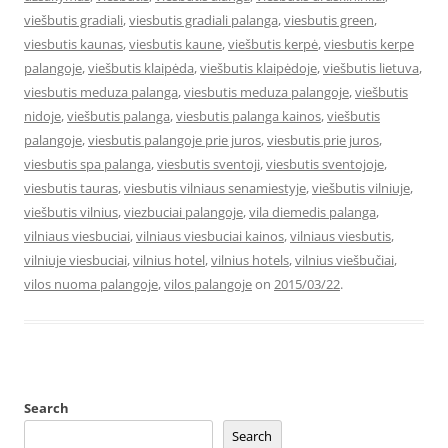
viešbutis gradiali
,
viesbutis gradiali palanga
,
viesbutis green
,
viesbutis kaunas
,
viesbutis kaune
,
viešbutis kerpė
,
viesbutis kerpe
palangoje
,
viešbutis klaipėda
,
viešbutis klaipėdoje
,
viešbutis lietuva
,
viesbutis meduza palanga
,
viesbutis meduza palangoje
,
viešbutis
nidoje
,
viešbutis palanga
,
viesbutis palanga kainos
,
viešbutis
palangoje
,
viesbutis palangoje prie juros
,
viesbutis prie juros
,
viesbutis spa palanga
,
viesbutis sventoji
,
viesbutis sventojoje
,
viesbutis tauras
,
viesbutis vilniaus senamiestyje
,
viešbutis vilniuje
,
viešbutis vilnius
,
viezbuciai palangoje
,
vila diemedis palanga
,
vilniaus viesbuciai
,
vilniaus viesbuciai kainos
,
vilniaus viesbutis
,
vilniuje viesbuciai
,
vilnius hotel
,
vilnius hotels
,
vilnius viešbučiai
,
vilos nuoma palangoje
,
vilos palangoje
on
2015/03/22
.
Search
Search