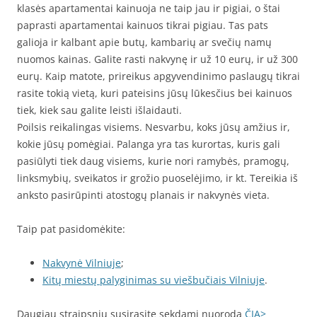
klasės apartamentai kainuoja ne taip jau ir pigiai, o štai
paprasti apartamentai kainuos tikrai pigiau. Tas pats
galioja ir kalbant apie butų, kambarių ar svečių namų
nuomos kainas. Galite rasti nakvynę ir už 10 eurų, ir už 300
eurų. Kaip matote, prireikus apgyvendinimo paslaugų tikrai
rasite tokią vietą, kuri pateisins jūsų lūkesčius bei kainuos
tiek, kiek sau galite leisti išlaidauti.
Poilsis reikalingas visiems. Nesvarbu, koks jūsų amžius ir,
kokie jūsų pomėgiai. Palanga yra tas kurortas, kuris gali
pasiūlyti tiek daug visiems, kurie nori ramybės, pramogų,
linksmybių, sveikatos ir grožio puoselėjimo, ir kt. Tereikia iš
anksto pasirūpinti atostogų planais ir nakvynės vieta.
Taip pat pasidomėkite:
Nakvynė Vilniuje
;
Kitų miestų palyginimas su viešbučiais Vilniuje
.
Daugiau straipsnių susirasite sekdami nuorodą
ČIA>