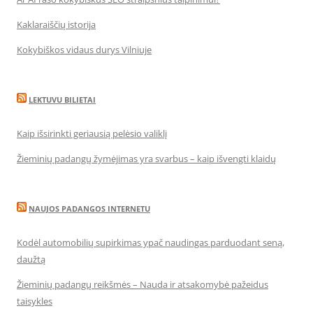
Kaklaraiščių istorija
Kokybiškos vidaus durys Vilniuje
LEKTUVU BILIETAI
Kaip išsirinkti geriausią pelėsio valiklį
Žieminių padangų žymėjimas yra svarbus – kaip išvengti klaidų
NAUJOS PADANGOS INTERNETU
Kodėl automobilių supirkimas ypač naudingas parduodant seną,
daužtą
Žieminių padangų reikšmės – Nauda ir atsakomybė pažeidus
taisykles