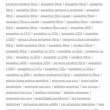
geriamo vandens filtrai
|
aquaphor filtrai
|
aquaphor filtrai
|
aquaphor
filtrai
|
aquaphor filtrai
|
aquaphor namams ir pramonei
|
aquaphor
filtrai
|
aquaphor filtrai
|
aquaphor filtrų nauda
|
aquaphor filtrai
|
aquapgor filtrai ir nauda
|
aquaphor filtrai
|
aquaphor filtrai
|
vandens
filtrai
|
aquaphor filtrai
|
vandens filtru rusys
|
aquaphor s800
|
aquaphor ro-101s
|
aquaphor ro-102s
|
aquapgor s550
|
aquaphor
s1000
|
namui ir biurui aquaphor filtrai
|
namams ir biurui aquaphor
filtrai
|
kodel aquaphor filtrai
|
aquaphor filtrai
|
vandens filtrai
|
aquaphor filtrai
|
aquaphor ro-101s
|
aquaphor ro-202s
|
aquaphor ro-
102s
|
aquaphor ro-202s
|
aquaphor ro-206s
|
vandens filtrai
|
aquaphor s800
|
aquaphor s550
|
geriamo vandens filtrai
|
aquaphor
s1000
|
aquaphor ro 101s
|
aquaphor 102s
|
aquaphor ro 202s
|
aquaphor ro 206s
|
vandens minkstinimo filtrai
|
nugeležinimo filtrai
|
pelesio kvapa galima panaikinti
|
priemone nuo voru
|
lauko kubilai
pardavimui
|
priemonė nuo vorų
|
telefonų remontas
|
kas yra seo
|
priemone nuo voru
|
telefonų remontas
|
telefonų remontas
|
priemonė nuo vorų
|
lauko kubilai pardavimui
|
seo straipsniu
talpinimas
|
geriausias pelėsio valiklis
|
seo straipsniu talpinimas
|
kaip
isvengti pelesio atsiradimo namuose
|
kaip išsirinkti geriausią valiklį