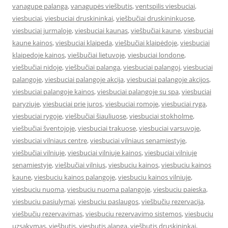
vanagupe palanga
,
vanagupės viešbutis
,
ventspilis viesbuciai
,
viesbuciai
,
viesbuciai druskininkai
,
viešbučiai druskininkuose
,
viesbuciai jurmaloje
,
viesbuciai kaunas
,
viešbučiai kaune
,
viesbuciai
kaune kainos
,
viesbuciai klaipeda
,
viešbučiai klaipėdoje
,
viesbuciai
klaipedoje kainos
,
viešbučiai lietuvoje
,
viesbuciai londone
,
viešbučiai nidoje
,
viešbučiai palanga
,
viesbuciai palangoj
,
viesbuciai
palangoje
,
viesbuciai palangoje akcija
,
viesbuciai palangoje akcijos
,
viesbuciai palangoje kainos
,
viesbuciai palangoje su spa
,
viesbuciai
paryziuje
,
viesbuciai prie juros
,
viesbuciai romoje
,
viesbuciai ryga
,
viesbuciai rygoje
,
viešbučiai šiauliuose
,
viesbuciai stokholme
,
viešbučiai šventojoje
,
viesbuciai trakuose
,
viesbuciai varsuvoje
,
viesbuciai vilniaus centre
,
viesbuciai vilniaus senamiestyje
,
viešbučiai vilniuje
,
viesbuciai vilniuje kainos
,
viesbuciai vilniuje
senamiestyje
,
viešbučiai vilnius
,
viesbuciu kainos
,
viesbuciu kainos
kaune
,
viesbuciu kainos palangoje
,
viesbuciu kainos vilniuje
,
viesbuciu nuoma
,
viesbuciu nuoma palangoje
,
viesbuciu paieska
,
viesbuciu pasiulymai
,
viesbuciu paslaugos
,
viešbučių rezervacija
,
viešbučių rezervavimas
,
viesbuciu rezervavimo sistemos
,
viesbuciu
uzsakymas
,
viešbutis
,
viesbutis alanga
,
viešbutis druskininkai
,