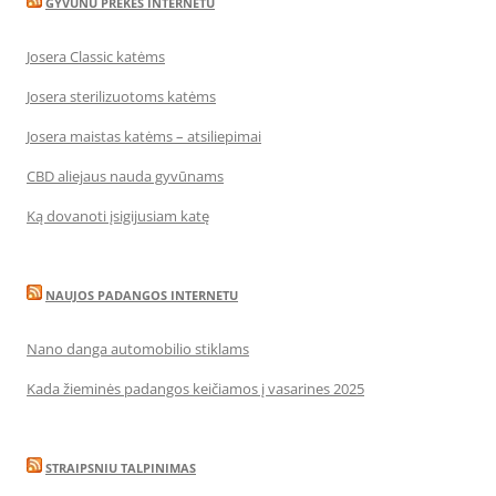
GYVUNU PREKES INTERNETU
Josera Classic katėms
Josera sterilizuotoms katėms
Josera maistas katėms – atsiliepimai
CBD aliejaus nauda gyvūnams
Ką dovanoti įsigijusiam katę
NAUJOS PADANGOS INTERNETU
Nano danga automobilio stiklams
Kada žieminės padangos keičiamos į vasarines 2025
STRAIPSNIU TALPINIMAS