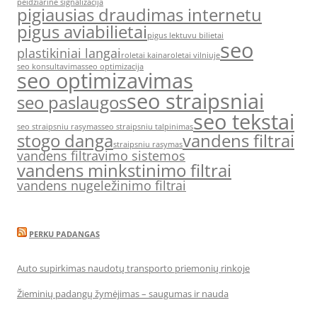
peidziarine signalizacija
pigiausias draudimas internetu
pigus aviabilietai
pigus lektuvu bilietai
seo
plastikiniai langai
roletai kaina
roletai vilniuje
seo konsultavimas
seo optimizacija
seo optimizavimas
seo straipsniai
seo paslaugos
seo tekstai
seo straipsniu rasymas
seo straipsniu talpinimas
stogo danga
vandens filtrai
straipsniu rasymas
vandens filtravimo sistemos
vandens minkstinimo filtrai
vandens nugeležinimo filtrai
PERKU PADANGAS
Auto supirkimas naudotų transporto priemonių rinkoje
Žieminių padangų žymėjimas – saugumas ir nauda