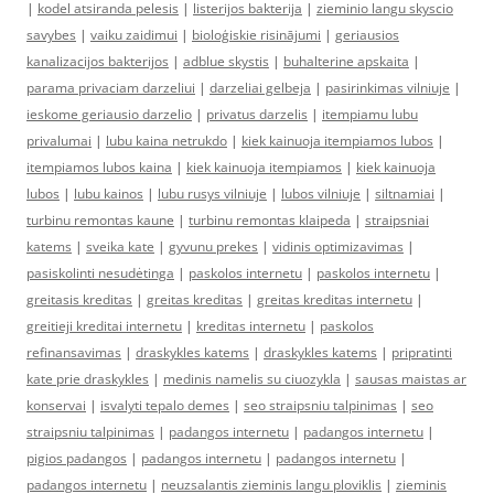
|
kodel atsiranda pelesis
|
listerijos bakterija
|
zieminio langu skyscio
savybes
|
vaiku zaidimui
|
bioloģiskie risinājumi
|
geriausios
kanalizacijos bakterijos
|
adblue skystis
|
buhalterine apskaita
|
parama privaciam darzeliui
|
darzeliai gelbeja
|
pasirinkimas vilniuje
|
ieskome geriausio darzelio
|
privatus darzelis
|
itempiamu lubu
privalumai
|
lubu kaina netrukdo
|
kiek kainuoja itempiamos lubos
|
itempiamos lubos kaina
|
kiek kainuoja itempiamos
|
kiek kainuoja
lubos
|
lubu kainos
|
lubu rusys vilniuje
|
lubos vilniuje
|
siltnamiai
|
turbinu remontas kaune
|
turbinu remontas klaipeda
|
straipsniai
katems
|
sveika kate
|
gyvunu prekes
|
vidinis optimizavimas
|
pasiskolinti nesudėtinga
|
paskolos internetu
|
paskolos internetu
|
greitasis kreditas
|
greitas kreditas
|
greitas kreditas internetu
|
greitieji kreditai internetu
|
kreditas internetu
|
paskolos
refinansavimas
|
draskykles katems
|
draskykles katems
|
pripratinti
kate prie draskykles
|
medinis namelis su ciuozykla
|
sausas maistas ar
konservai
|
isvalyti tepalo demes
|
seo straipsniu talpinimas
|
seo
straipsniu talpinimas
|
padangos internetu
|
padangos internetu
|
pigios padangos
|
padangos internetu
|
padangos internetu
|
padangos internetu
|
neuzsalantis zieminis langu ploviklis
|
zieminis