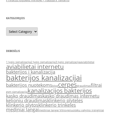
Privatus lopšelis Vilniuje – nauda ir tėvams
KATEGORIJOS
Kategorijos
DEBESĖLIS
1 lygio signalizacija
2 lygio signalizacija
3 lygio signalizacija
aviabilietai
aviabilietai internetu
bakterijos i kanalizacija
bakterijos kanalizacijai
cerpes
bakterijos nuotekoms
filtrai
blog
draudimas
kanalizacijos bakterijos
gsm signalizacija
kasko draudimas
kasko draudimas internetu
kelionių draudimas
klinkerio plyteles
klinkerio plytos
klinkerio trinkeles
mediniai langai
mediniai langai Vilniuje
nuoteku valymo irenginiai