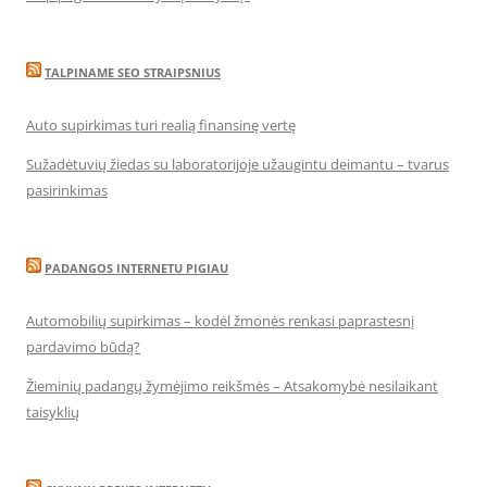
TALPINAME SEO STRAIPSNIUS
Auto supirkimas turi realią finansinę vertę
Sužadėtuvių žiedas su laboratorijoje užaugintu deimantu – tvarus
pasirinkimas
PADANGOS INTERNETU PIGIAU
Automobilių supirkimas – kodėl žmonės renkasi paprastesnį
pardavimo būdą?
Žieminių padangų žymėjimo reikšmės – Atsakomybė nesilaikant
taisyklių