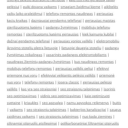
pelėsiui
|
puiki dovana vaikams
|
smagiam žaidimui kieme
|
aikštelės
vaikų laiko praleidimui
|
telefonų remontas naudingas
|
geriausias
kaciu kraikas
|
dazniausiai gendantys telefonai
|
geriausias maistas
sterilizuotoms katėms
|
padangų žymėjimas
|
mobiliųjų telefonų
remontas
|
sterilizuotoms katėms geriausias
|
kiek kainuoja kubilai
|
dažnai gendantys telefonai
|
geriausias vonios valiklis
|
elektromobiliu
ikrovimo stoteliu pletra lietuvoje
|
lietuvoje daugeja stoteliu
|
padangų
žymėjimas reikalingas
|
vasarinės padangos elektromobiliams
|
naudingas žieminių padangų žymėjimas
|
kuo naudingas remontas
|
mobiliųjų telefonų remontas
|
geriausias valiklis peliui
|
efektyvi
priemone nuo voru
|
efektyviai veikiantis pelėsio valiklis
|
priemonė
nuo vorų
|
telefonų remontas
|
josera classic
|
geriausias pelesio
valiklis
|
kas yra seo straipsniai
|
seo straipsniu talpinimas
|
isorinis
seo optimizavimas
|
vidinis seo optimizavimas
|
kaip optimizuoti
svetaine
|
kriaukles
|
seo apzvalga
|
namu apyvokos reikmenys
|
buitis
|
vaikams
|
seo straipsniu talpinimas
|
bakterijos kanalizacijai
|
saugus
zaidimas vaikams
|
seo straipsniu talpinimas
|
nuo kada ziemines
|
siltnamiai stipruolis atsiliepimai
|
polikarbonatiniai šiltnamiai stipruolis