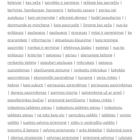
keleiviai
|
kas veža
|
taisyklės ir pareigos
|
ieškote kas parvežtų
|
berlynas, hamburgas, hanoveris
|
kelionės vasarą
|
geriau nei
autobusu
|
kam pirmenybė
|
atkreipti dėmesį
|
kodėl populiarios
|
į
dortmundą ar mincheną
|
kaip pasiruošti
|
žinome kas veža
|
nuo ko
priklauso
|
paslaugos
|
paslaugos
|
procesas
|
mitai ir paneigimai
|
ką
prarandate
|
informacija
|
aktualiausi klausimai
|
kaip teisingai
pasirinkti
|
įrankiai ir terminai
|
efektyvus būdas
|
epitetai
|
nuo ko
priklauso
|
kriterijai
|
patogiau
|
geriau
|
planuojate kelionę
|
renkantis tiekėją
|
populiari paslauga
|
mikriukais
|
patogus
susisiekimas
|
skaičiuojate atstumą
|
renkatės mikriukus
|
kokybės
pasirinkimas
|
ekonomiški sprendimai
|
kuriame
|
verta rinktis
|
įtakoja
|
kaip sukurti
|
geriausias sprendimas
|
geriausias pasirinkimas
|
dangos pasirinkimas
|
gaminio istorija
|
palyginkime už ar prieš
|
pagalbininkas buičiai
|
priemonė kamščiams
|
kokias rinktis
|
indaploviu tabletes pigiau
|
indaploviu tabletes pigiau
|
indaploviu
tabletes pigiau
|
ne toks kaip visi
|
vamzdziu valiklis
|
tabletes
|
vonios
valiklis
|
tualeto valymo priemonė
|
stiklų ir veidrodžių valiklis
|
tvoroms iš betono
|
valymo priemonės
|
arko blokeliai
|
išskirtinė tvora
|
idomus straipsniai
|
valymas priemone
|
priemonė valymui
|
rulonais