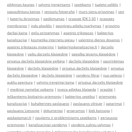
pildymas kaunas
|
valymo įrenginiams
|
septikams
|
tualeto valiklis
|
spausdintuvu kainos
|
vestuviu fotografai
|
muro sienu griovimas
|
seo
|
bateriju ikrovimas
|
patikimumas
|
orapute JDK S 60
|
oraputes
membranos
|
indu ploviklis
|
pavojingu atlieku tvarkymas
|
griovimo
darbai kaina
|
geliu pristatymas
|
apatinis trikotazas
|
bakterijos
kanalizacijai
|
kosmetika internetu pigiau
|
valentino dienos dovanos
|
apatinis trikotazas moterims
|
bakterijoskanalizacijai.lt
|
darzelis
klaipedoje
|
vaiku darzelis klaipedoje
|
pagalba tėvams klaipėdoje
|
privatus darželis klaipėdoje gelbėja
|
darželis klaipėdoje
|
pasirinkimas
klaipėdoje
|
darželis klaipėdoje
|
privatus darželis klaipėdoje
|
privatus
darželis klaipėdoje
|
darželis klaipėdoje
|
vandens filtrai
|
nuo pelesio
|
aukliu agentura
|
valymo irenginiai kaina
|
privatus darzelis klaipedoje
|
mediniai nameliai vaikams
|
isveza atliekas klaipeda
|
orapūte
|
ieškantiems biologinių priemonių
|
bakterijos septikui
|
priemonės
kanalizacijai
|
buhalterines paslaugos
|
paslaugos vilniuje
|
patarimai
|
paslaugos Lietuvoje
|
dokumentai
|
programos
|
kiek kainuoja
|
apskaitaman.lt
|
naujiems ir probleminiams septikams
|
geriausios
priemones
|
kanalizaciniai vandenys
|
vandens suliniu valymas
|
vamzdziu valymo granules
|
mikrogranules kanalizacijos valymui
|