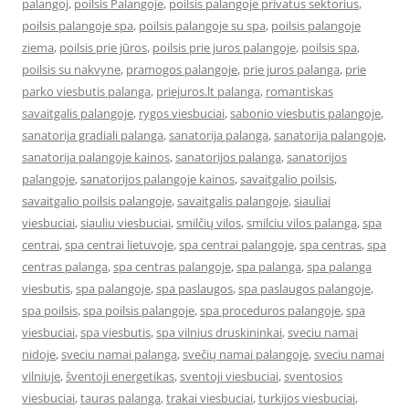
palangoj
,
poilsis Palangoje
,
poilsis palangoje privatus sektorius
,
poilsis palangoje spa
,
poilsis palangoje su spa
,
poilsis palangoje
ziema
,
poilsis prie jūros
,
poilsis prie juros palangoje
,
poilsis spa
,
poilsis su nakvyne
,
pramogos palangoje
,
prie juros palanga
,
prie
parko viesbutis palanga
,
priejuros.lt palanga
,
romantiskas
savaitgalis palangoje
,
rygos viesbuciai
,
sabonio viesbutis palangoje
,
sanatorija gradiali palanga
,
sanatorija palanga
,
sanatorija palangoje
,
sanatorija palangoje kainos
,
sanatorijos palanga
,
sanatorijos
palangoje
,
sanatorijos palangoje kainos
,
savaitgalio poilsis
,
savaitgalio poilsis palangoje
,
savaitgalis palangoje
,
siauliai
viesbuciai
,
siauliu viesbuciai
,
smilčių vilos
,
smilciu vilos palanga
,
spa
centrai
,
spa centrai lietuvoje
,
spa centrai palangoje
,
spa centras
,
spa
centras palanga
,
spa centras palangoje
,
spa palanga
,
spa palanga
viesbutis
,
spa palangoje
,
spa paslaugos
,
spa paslaugos palangoje
,
spa poilsis
,
spa poilsis palangoje
,
spa proceduros palangoje
,
spa
viesbuciai
,
spa viesbutis
,
spa vilnius druskininkai
,
sveciu namai
nidoje
,
sveciu namai palanga
,
svečių namai palangoje
,
sveciu namai
vilniuje
,
šventoji energetikas
,
sventoji viesbuciai
,
sventosios
viesbuciai
,
tauras palanga
,
trakai viesbuciai
,
turkijos viesbuciai
,