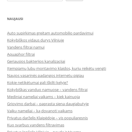
NAUJAUSI
Auto supirkimas greitam automobilio pardavimui
Kokybiškos vidaus durys Vilniuje
Vandens filtrai namui
Aquaphor filtrai
Geriausios bakterijos kanalizacijai
Įtempiamų lubų montavimo klaidos, kurių reikėtų vengti
Naujos vasarinės padangos internetu pigiau
Kokie netikėtumai gali iškilti kelyje?
Kokybiškas vanduo namuose – vandens filtrai
Mediniai nameliai vaikams – kiek kainuoja
Griovimo darbai – paprasta siena daugiabutyje
Vaikų nameliai – ką dovanoti vaikams
Privatus darželis Klaipėdoje – vis populiaresnis
Kuo svarbus vandens filtravimas