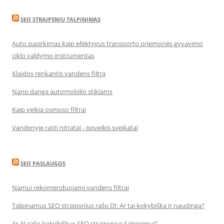
SEO STRAIPSNIU TALPINIMAS
Auto supirkimas kaip efektyvus transporto priemonės gyvavimo
ciklo valdymo instrumentas
Klaidos renkantis vandens filtrą
Nano danga automobilio stiklams
Kaip veikia osmoso filtrai
Vandenyje rasti nitratai - poveikis sveikatai
SEO PASLAUGOS
Namui rekomenduojami vandens filtrai
Talpinamus SEO straipsnius rašo DI: Ar tai kokybiška ir naudinga?
Ar AI rašo kokybiškus SEO straipsnius talpinimui?