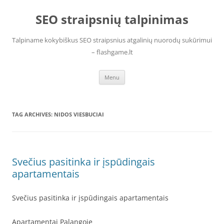
Skip
to
SEO straipsnių talpinimas
content
Talpiname kokybiškus SEO straipsnius atgalinių nuorodų sukūrimui
– flashgame.lt
Menu
TAG ARCHIVES:
NIDOS VIESBUCIAI
Svečius pasitinka ir įspūdingais
apartamentais
Svečius pasitinka ir įspūdingais apartamentais
Apartamentai Palangoje