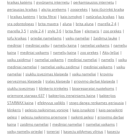
kraikas katėms
|
gyvūnams internetu
|
perkamiausios internetu
|
geriausias kraikas
|
akcija prekems
|
zooprekės
|
kaip išsirinkti kraiką
|
kraikas katėms
|
brita filtrai
|
kaip ismokyti
|
natūralus kraikas
|
kas
yra odontologas
|
brita maxtra
|
aluna
|
brita aluna
|
marella 2,4
|
marella 3,5
|
style 2,4
|
style 3,6
|
brita flow
|
elemaris
|
zoo prekes
|
tofu kraikas
|
priedai nameliams
|
vaikų nameliai
|
žaidimui lauke
|
mediniai
|
mediniai vaikų
|
namelių kaina
|
nameliai vaikams
|
namelių
kaina
|
mediniai vaikams
|
namelių kaina
|
zoo prekes
|
Akių lęšiai
|
vaiku zaidimui
|
nameliai vaikams
|
mediniai nameliai
|
namelis
|
vaiku
mediniai nameliai
|
nameliai vaiku zaidimui
|
mediniai vaikams
|
vaiku
nameliai
|
siukliu isvezimas klaipeda
|
vaiku nameliai
|
kroviniu
pervezimas klaipeda
|
tralas klaipeda
|
griovimo darbai klaipeda
|
siukliu isvezimas
|
klinkerio trinkeles
|
biopreparatai nuotekoms
|
priemone starwax 637
|
bakterijos irenginiams kaina
|
bakterijos
STARWAX kaina
|
efektyvus valiklis
|
stogo danga renkames geriausia
|
klinkeris
|
pelesio naikinimas vonioje
|
kaip isnaikinti
|
kaip panaikinti
pelesi
|
pelesiu naikinimo priemone
|
naikinti pelesi
|
griovimo darbai
kaina
|
zaidimo nameliai
|
mediniai nameliai
|
nameliai vaikams
|
vaikų namelių priedai
|
toneriai
|
kaseciu pildymas vilnius
|
kaseciu