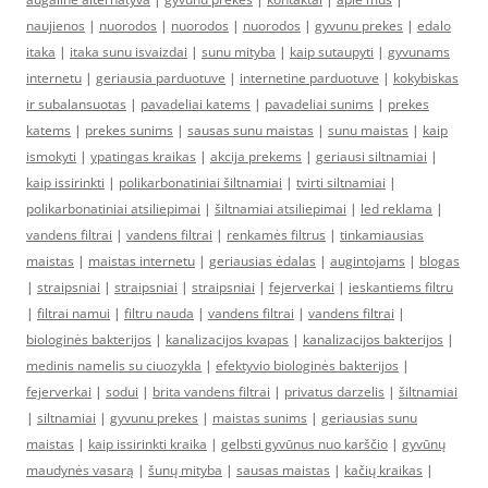
naujienos
|
nuorodos
|
nuorodos
|
nuorodos
|
gyvunu prekes
|
edalo
itaka
|
itaka sunu isvaizdai
|
sunu mityba
|
kaip sutaupyti
|
gyvunams
internetu
|
geriausia parduotuve
|
internetine parduotuve
|
kokybiskas
ir subalansuotas
|
pavadeliai katems
|
pavadeliai sunims
|
prekes
katems
|
prekes sunims
|
sausas sunu maistas
|
sunu maistas
|
kaip
ismokyti
|
ypatingas kraikas
|
akcija prekems
|
geriausi siltnamiai
|
kaip issirinkti
|
polikarbonatiniai šiltnamiai
|
tvirti siltnamiai
|
polikarbonatiniai atsiliepimai
|
šiltnamiai atsiliepimai
|
led reklama
|
vandens filtrai
|
vandens filtrai
|
renkamės filtrus
|
tinkamiausias
maistas
|
maistas internetu
|
geriausias ėdalas
|
augintojams
|
blogas
|
straipsniai
|
straipsniai
|
straipsniai
|
fejerverkai
|
ieskantiems filtru
|
filtrai namui
|
filtru nauda
|
vandens filtrai
|
vandens filtrai
|
biologinės bakterijos
|
kanalizacijos kvapas
|
kanalizacijos bakterijos
|
medinis namelis su ciuozykla
|
efektyvio biologinės bakterijos
|
fejerverkai
|
sodui
|
brita vandens filtrai
|
privatus darzelis
|
šiltnamiai
|
siltnamiai
|
gyvunu prekes
|
maistas sunims
|
geriausias sunu
maistas
|
kaip issirinkti kraika
|
gelbsti gyvūnus nuo karščio
|
gyvūnų
maudynės vasarą
|
šunų mityba
|
sausas maistas
|
kačių kraikas
|