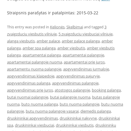
Straipsnis parašytas ir patalpintas: 2015-03-22
This entry was posted in
Kelionės
,
Skelbimai
and tagged
3
zvaigzduciu viesbutis vilniuje
,
5 zvaigzduciu viesbuciai vilniuje
,
alanga viesbutis
,
amber palace
,
amber palace palanga
,
amber
palanga
,
amber spa palanga
,
amber viesbutis
,
amber viesbutis
palanga
,
apartamentai palanga
,
apartamentai palangoje
,
apartamentai palangoje nuoma
,
apartamentai prie juros
,
apartamentų nuoma palangoje
,
apgyvendinimas jurmaloje
,
apgyvendinimas klaipedoje
,
apgyvendinimas pajuryje
,
apgyvendinimas palanga
,
apgyvendinimas palangoje
,
apgyvendinimas prie juros
,
atostogos palangoje
,
booking palanga
,
butai nuomai palangoje
,
butai palangoje nuoma
,
butas palangoje
nuoma
,
buto nuoma palanga
,
buto nuoma palangoje
,
butų nuoma
palangoje
,
butu nuoma palangoje vasarai
,
diemedis palanga
,
druskininkai apgyvendinimas
,
druskininkai nakvyne
,
druskininkai
spa
,
druskininkai viesbuciai
,
druskininkai viesbutis
,
druskininku