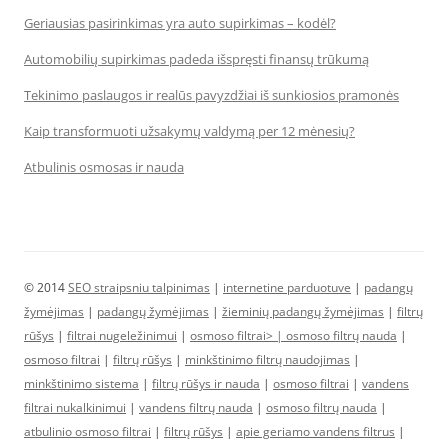
Geriausias pasirinkimas yra auto supirkimas – kodėl?
Automobilių supirkimas padeda išspręsti finansų trūkumą
Tekinimo paslaugos ir realūs pavyzdžiai iš sunkiosios pramonės
Kaip transformuoti užsakymų valdymą per 12 mėnesių?
Atbulinis osmosas ir nauda
© 2014
SEO straipsniu talpinimas
|
internetine parduotuve
|
padangų
žymėjimas
|
padangų žymėjimas
|
žieminių padangų žymėjimas
|
filtrų
rūšys
|
filtrai nugeležinimui
|
osmoso filtrai> |
osmoso filtrų nauda
|
osmoso filtrai
|
filtrų rūšys
|
minkštinimo filtrų naudojimas
|
minkštinimo sistema
|
filtrų rūšys ir nauda
|
osmoso filtrai
|
vandens
filtrai nukalkinimui
|
vandens filtrų nauda
|
osmoso filtrų nauda
|
atbulinio osmoso filtrai
|
filtrų rūšys
|
apie geriamo vandens filtrus
|