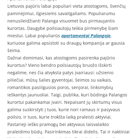
Lietuvos pajūris labai populiari vieta atostogoms, švenčių
paminėjimui, ilgiesiems savaitgaliams. Populiarumu
nenusileidžianti Palanga visuomet bus pirmaujantis
kurortas. Daugybė poilsiautojų teikia pirmenybę šiam
miestui. Labai populiarūs
apartamentai Palangoje
,
kuriuose galima apsistoti su draugų kompanija ar gausia
šeima.
Dažnai domimasi, kas atostogoms pasirenka pajūrio
kurortus? Vieno bendro poilsiautojų bruožo išskirti
negalime, nes čia atvyksta patys įvairiausi: užsienio
piliečiai, mūsų šalies gyventojai, šeimos su vaikais,
romantikos pasiilgusios poros, senjorai, linksmybių
ieškantys jaunuoliai. Taigi, publika, kuri būdinga Palangos
kurortui pakankamai įvairi. Nepaisant jų skirtumų visus
galima suskirstyti į tuos, kurie nori ramaus ir pasyvaus
poilsio, ir tuos, kurie trokšta laiką praleisti aktyviai.
Pastarieji ieško pramogų bei aktyvaus laisvalaikio
praleidimo būdų. Pasirinkimas tikrai didelis. Tai ir naktiniai