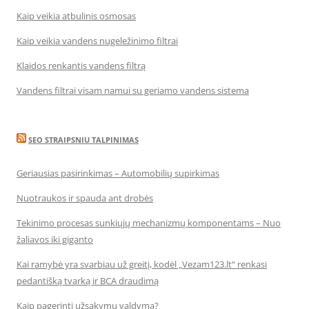
Kaip veikia atbulinis osmosas
Kaip veikia vandens nugeležinimo filtrai
Klaidos renkantis vandens filtrą
Vandens filtrai visam namui su geriamo vandens sistema
SEO STRAIPSNIU TALPINIMAS
Geriausias pasirinkimas – Automobilių supirkimas
Nuotraukos ir spauda ant drobės
Tekinimo procesas sunkiųjų mechanizmų komponentams – Nuo
žaliavos iki giganto
Kai ramybė yra svarbiau už greitį, kodėl „Vezam123.lt“ renkasi
pedantišką tvarką ir BCA draudimą
Kaip pagerinti užsakymų valdymą?