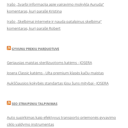
Įrašo „Svarbi informacija apie vairavimo mokyklą Auruda“
komentaras, kurį parašė Kristina
Įrašo „Skelbimai internete ir nauda patalpinus skelbimą“
komentaras, kurį parašė Robert
GYVUNU PREKIU PARDUOTUVE
Geriausias maistas sterilizuotoms katėms - JOSERA
Josera Classic katėms - Ulta premium klasės kačių maistas
Aukščiausios kokybės standartas Jūsų šuns mitybai - JOSERA
SEO STRAIPSNIU TALPINIMAS
Auto supirkimas kaip efektyvus transporto priemonės gyvavimo
ciklo valdymo instrumentas