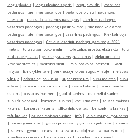
langu ploviklis
|
langu plovimo skystis
|
langu ploviklis
|
vasarines
padangos
|
ziemines padangos
|
padangos pigiau
|
padangos
internetu
|
nuo kada keiciamos padangos
|
ziemines padangos
|
vasarines padangos
|
padangu pasirinkimas
|
nuo kada keiciamos
padangos
|
ziemines padangos
|
vasarines padangos
|
Kiek kainuoja
vasarines padangos
|
Geriausi asariniu padangu gamintojai 2021
metais
|
tofu su bambuko anglimi
|
tofu zalios arbatos ekstraktu
|
tofu
kraikas originalus
|
prekiu gyvunams grazinimas
|
elektromobiliu
krovimo stoteles
|
paskolos bustui
|
mini paskolos internetu
|
kaciu
mityba
|
išmokykite katę
|
perkraustymo paslaugos vilniuje
|
meistras
vilniuje
|
odontologijos klinika
|
super premium
|
sunu maistas
|
sunu
edalas
|
valandinis darzelis vilniuje
|
josera katems
|
josera maistas
sunims
|
paskolos internetu
|
guoliai sunims
|
dubeneliai sunims
|
sunu dziovintuvai
|
konservai sunims
|
kaciu tualetas
|
sausas maistas
katems
|
konservai katems
|
silikoninis kraikas
|
bentonitinis kraikas
|
tofu kraikas
|
sausas maistas sunims
|
info
|
kaip sutaupyti gyvunams
|
prekes gyvunams
|
gyvunu prieziura
|
gyvunu augintojams
|
šunims
|
katėms
|
gyvunu prekes
|
tofu kraiko naudojimas
|
ar patiks tofu
|
augalinė alternatyva
|
gyvunu prekes
|
kontaktai
|
apie mus
|