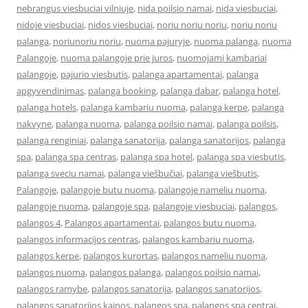
nebrangus viesbuciai vilniuje
,
nida poilsio namai
,
nida viesbuciai
,
nidoje viesbuciai
,
nidos viesbuciai
,
noriu noriu noriu
,
noriu noriu
palanga
,
noriunoriu noriu
,
nuoma pajuryje
,
nuoma palanga
,
nuoma
Palangoje
,
nuoma palangoje prie juros
,
nuomojami kambariai
palangoje
,
pajurio viesbutis
,
palanga apartamentai
,
palanga
apgyvendinimas
,
palanga booking
,
palanga dabar
,
palanga hotel
,
palanga hotels
,
palanga kambariu nuoma
,
palanga kerpe
,
palanga
nakvyne
,
palanga nuoma
,
palanga poilsio namai
,
palanga poilsis
,
palanga renginiai
,
palanga sanatorija
,
palanga sanatorijos
,
palanga
spa
,
palanga spa centras
,
palanga spa hotel
,
palanga spa viesbutis
,
palanga sveciu namai
,
palanga viešbučiai
,
palanga viešbutis
,
Palangoje
,
palangoje butu nuoma
,
palangoje nameliu nuoma
,
palangoje nuoma
,
palangoje spa
,
palangoje viesbuciai
,
palangos
,
palangos 4
,
Palangos apartamentai
,
palangos butu nuoma
,
palangos informacijos centras
,
palangos kambariu nuoma
,
palangos kerpe
,
palangos kurortas
,
palangos nameliu nuoma
,
palangos nuoma
,
palangos palanga
,
palangos poilsio namai
,
palangos ramybe
,
palangos sanatorija
,
palangos sanatorijos
,
palangos sanatorijos kainos
,
palangos spa
,
palangos spa centrai
,