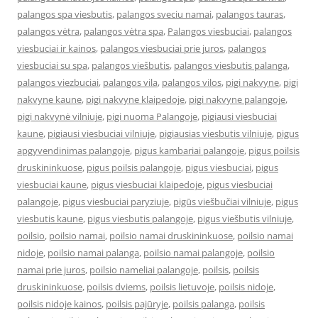
palangos spa viesbutis
,
palangos sveciu namai
,
palangos tauras
,
palangos vėtra
,
palangos vėtra spa
,
Palangos viesbuciai
,
palangos
viesbuciai ir kainos
,
palangos viesbuciai prie juros
,
palangos
viesbuciai su spa
,
palangos viešbutis
,
palangos viesbutis palanga
,
palangos viezbuciai
,
palangos vila
,
palangos vilos
,
pigi nakvyne
,
pigi
nakvyne kaune
,
pigi nakvyne klaipedoje
,
pigi nakvyne palangoje
,
pigi nakvynė vilniuje
,
pigi nuoma Palangoje
,
pigiausi viesbuciai
kaune
,
pigiausi viesbuciai vilniuje
,
pigiausias viesbutis vilniuje
,
pigus
apgyvendinimas palangoje
,
pigus kambariai palangoje
,
pigus poilsis
druskininkuose
,
pigus poilsis palangoje
,
pigus viesbuciai
,
pigus
viesbuciai kaune
,
pigus viesbuciai klaipedoje
,
pigus viesbuciai
palangoje
,
pigus viesbuciai paryziuje
,
pigūs viešbučiai vilniuje
,
pigus
viesbutis kaune
,
pigus viesbutis palangoje
,
pigus viešbutis vilniuje
,
poilsio
,
poilsio namai
,
poilsio namai druskininkuose
,
poilsio namai
nidoje
,
poilsio namai palanga
,
poilsio namai palangoje
,
poilsio
namai prie juros
,
poilsio nameliai palangoje
,
poilsis
,
poilsis
druskininkuose
,
poilsis dviems
,
poilsis lietuvoje
,
poilsis nidoje
,
poilsis nidoje kainos
,
poilsis pajūryje
,
poilsis palanga
,
poilsis