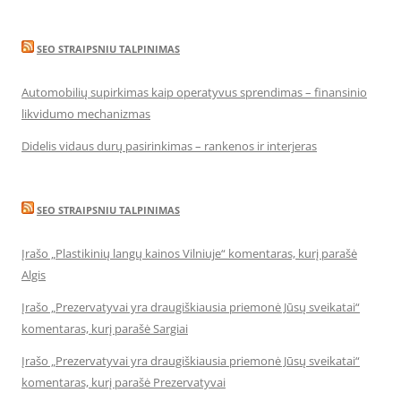
SEO STRAIPSNIU TALPINIMAS
Automobilių supirkimas kaip operatyvus sprendimas – finansinio
likvidumo mechanizmas
Didelis vidaus durų pasirinkimas – rankenos ir interjeras
SEO STRAIPSNIU TALPINIMAS
Įrašo „Plastikinių langų kainos Vilniuje“ komentaras, kurį parašė
Algis
Įrašo „Prezervatyvai yra draugiškiausia priemonė Jūsų sveikatai“
komentaras, kurį parašė Sargiai
Įrašo „Prezervatyvai yra draugiškiausia priemonė Jūsų sveikatai“
komentaras, kurį parašė Prezervatyvai