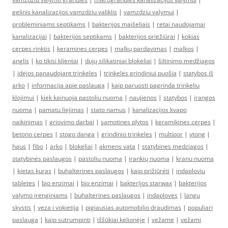
gelinis kanalizacijos vamzdziu valiklis
|
vamzdziu valymui
|
probleminiams septikams
|
bakterijos maišeliais
|
retai naudojamai
kanalizacijai
|
bakterijos septikams
|
bakterijos priežiūrai
|
kokias
cerpes rinktis
|
keramines cerpes
|
malkų pardavimas
|
malkos
|
anglis
|
ko tikisi klientai
|
dujų silikatiniai blokeliai
|
šiltinimo medžiagos
|
idėjos panaudojant trinkeles
|
trinkelės grindiniui puošia
|
statybos iš
arko
|
informacija apie paslaugą
|
kaip paruosti pagrinda trinkeliu
klojimui
|
kiek kainuoja pastoliu nuoma
|
naujienos
|
statybos
|
įrangos
nuoma
|
pamatu liejimas
|
stato namus
|
kanalizacijos kvapo
naikinimas
|
griovimo darbai
|
samotines plytos
|
keramikines cerpes
|
betono cerpes
|
stogo danga
|
grindinio trinkeles
|
multipor
|
ytong
|
haus
|
fibo
|
arko
|
blokeliai
|
akmens vata
|
statybines medziagos
|
statybinės paslaugos
|
pastoliu nuoma
|
įrankių nuoma
|
kranu nuoma
|
kietas kuras
|
buhalterines paslaugos
|
kaip prižiūrėti
|
indaploviu
tabletes
|
bio enzimai
|
bio enzimai
|
bakterijos starwax
|
bakterijos
valymo įrenginiams
|
buhalterines paslaugos
|
indaploves
|
langu
skystis
|
veza i vokietija
|
pigiausias automobilio draudimas
|
populiari
paslauga
|
kaip sutrumpinti
|
iššūkiai kelionėje
|
vežame
|
vežami