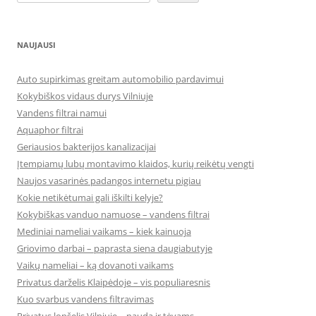
NAUJAUSI
Auto supirkimas greitam automobilio pardavimui
Kokybiškos vidaus durys Vilniuje
Vandens filtrai namui
Aquaphor filtrai
Geriausios bakterijos kanalizacijai
Įtempiamų lubų montavimo klaidos, kurių reikėtų vengti
Naujos vasarinės padangos internetu pigiau
Kokie netikėtumai gali iškilti kelyje?
Kokybiškas vanduo namuose – vandens filtrai
Mediniai nameliai vaikams – kiek kainuoja
Griovimo darbai – paprasta siena daugiabutyje
Vaikų nameliai – ką dovanoti vaikams
Privatus darželis Klaipėdoje – vis populiaresnis
Kuo svarbus vandens filtravimas