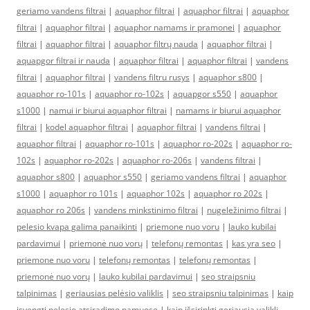
geriamo vandens filtrai
|
aquaphor filtrai
|
aquaphor filtrai
|
aquaphor
filtrai
|
aquaphor filtrai
|
aquaphor namams ir pramonei
|
aquaphor
filtrai
|
aquaphor filtrai
|
aquaphor filtrų nauda
|
aquaphor filtrai
|
aquapgor filtrai ir nauda
|
aquaphor filtrai
|
aquaphor filtrai
|
vandens
filtrai
|
aquaphor filtrai
|
vandens filtru rusys
|
aquaphor s800
|
aquaphor ro-101s
|
aquaphor ro-102s
|
aquapgor s550
|
aquaphor
s1000
|
namui ir biurui aquaphor filtrai
|
namams ir biurui aquaphor
filtrai
|
kodel aquaphor filtrai
|
aquaphor filtrai
|
vandens filtrai
|
aquaphor filtrai
|
aquaphor ro-101s
|
aquaphor ro-202s
|
aquaphor ro-
102s
|
aquaphor ro-202s
|
aquaphor ro-206s
|
vandens filtrai
|
aquaphor s800
|
aquaphor s550
|
geriamo vandens filtrai
|
aquaphor
s1000
|
aquaphor ro 101s
|
aquaphor 102s
|
aquaphor ro 202s
|
aquaphor ro 206s
|
vandens minkstinimo filtrai
|
nugeležinimo filtrai
|
pelesio kvapa galima panaikinti
|
priemone nuo voru
|
lauko kubilai
pardavimui
|
priemonė nuo vorų
|
telefonų remontas
|
kas yra seo
|
priemone nuo voru
|
telefonų remontas
|
telefonų remontas
|
priemonė nuo vorų
|
lauko kubilai pardavimui
|
seo straipsniu
talpinimas
|
geriausias pelėsio valiklis
|
seo straipsniu talpinimas
|
kaip
isvengti pelesio atsiradimo namuose
|
kaip išsirinkti geriausią valiklį