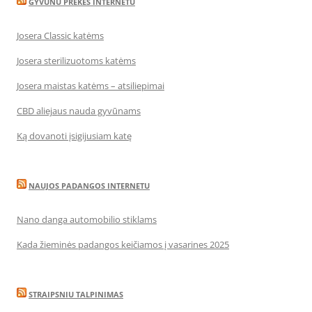
GYVUNU PREKES INTERNETU
Josera Classic katėms
Josera sterilizuotoms katėms
Josera maistas katėms – atsiliepimai
CBD aliejaus nauda gyvūnams
Ką dovanoti įsigijusiam katę
NAUJOS PADANGOS INTERNETU
Nano danga automobilio stiklams
Kada žieminės padangos keičiamos į vasarines 2025
STRAIPSNIU TALPINIMAS