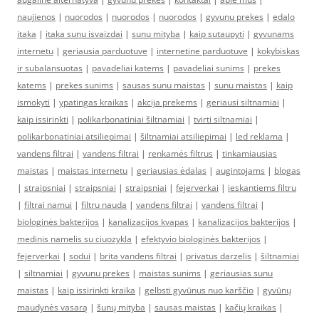
naujienos
|
nuorodos
|
nuorodos
|
nuorodos
|
gyvunu prekes
|
edalo
itaka
|
itaka sunu isvaizdai
|
sunu mityba
|
kaip sutaupyti
|
gyvunams
internetu
|
geriausia parduotuve
|
internetine parduotuve
|
kokybiskas
ir subalansuotas
|
pavadeliai katems
|
pavadeliai sunims
|
prekes
katems
|
prekes sunims
|
sausas sunu maistas
|
sunu maistas
|
kaip
ismokyti
|
ypatingas kraikas
|
akcija prekems
|
geriausi siltnamiai
|
kaip issirinkti
|
polikarbonatiniai šiltnamiai
|
tvirti siltnamiai
|
polikarbonatiniai atsiliepimai
|
šiltnamiai atsiliepimai
|
led reklama
|
vandens filtrai
|
vandens filtrai
|
renkamės filtrus
|
tinkamiausias
maistas
|
maistas internetu
|
geriausias ėdalas
|
augintojams
|
blogas
|
straipsniai
|
straipsniai
|
straipsniai
|
fejerverkai
|
ieskantiems filtru
|
filtrai namui
|
filtru nauda
|
vandens filtrai
|
vandens filtrai
|
biologinės bakterijos
|
kanalizacijos kvapas
|
kanalizacijos bakterijos
|
medinis namelis su ciuozykla
|
efektyvio biologinės bakterijos
|
fejerverkai
|
sodui
|
brita vandens filtrai
|
privatus darzelis
|
šiltnamiai
|
siltnamiai
|
gyvunu prekes
|
maistas sunims
|
geriausias sunu
maistas
|
kaip issirinkti kraika
|
gelbsti gyvūnus nuo karščio
|
gyvūnų
maudynės vasarą
|
šunų mityba
|
sausas maistas
|
kačių kraikas
|