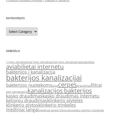
Privatus lopšelis Vilniuje – nauda ir tėvams
KATEGORIJOS
Kategorijos
DEBESĖLIS
1 lygio signalizacija
2 lygio signalizacija
3 lygio signalizacija
aviabilietai
aviabilietai internetu
bakterijos i kanalizacija
bakterijos kanalizacijai
cerpes
bakterijos nuotekoms
filtrai
blog
draudimas
kanalizacijos bakterijos
gsm signalizacija
kasko draudimas
kasko draudimas internetu
kelionių draudimas
klinkerio plyteles
klinkerio plytos
klinkerio trinkeles
mediniai langai
mediniai langai Vilniuje
nuoteku valymo irenginiai