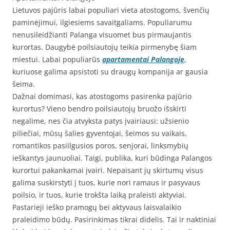
Lietuvos pajūris labai populiari vieta atostogoms, švenčių
paminėjimui, ilgiesiems savaitgaliams. Populiarumu
nenusileidžianti Palanga visuomet bus pirmaujantis
kurortas. Daugybė poilsiautojų teikia pirmenybę šiam
miestui. Labai populiarūs
apartamentai Palangoje
,
kuriuose galima apsistoti su draugų kompanija ar gausia
šeima.
Dažnai domimasi, kas atostogoms pasirenka pajūrio
kurortus? Vieno bendro poilsiautojų bruožo išskirti
negalime, nes čia atvyksta patys įvairiausi: užsienio
piliečiai, mūsų šalies gyventojai, šeimos su vaikais,
romantikos pasiilgusios poros, senjorai, linksmybių
ieškantys jaunuoliai. Taigi, publika, kuri būdinga Palangos
kurortui pakankamai įvairi. Nepaisant jų skirtumų visus
galima suskirstyti į tuos, kurie nori ramaus ir pasyvaus
poilsio, ir tuos, kurie trokšta laiką praleisti aktyviai.
Pastarieji ieško pramogų bei aktyvaus laisvalaikio
praleidimo būdų. Pasirinkimas tikrai didelis. Tai ir naktiniai