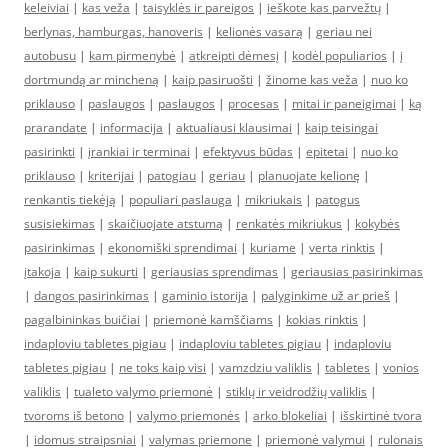
keleiviai
|
kas veža
|
taisyklės ir pareigos
|
ieškote kas parvežtų
|
berlynas, hamburgas, hanoveris
|
kelionės vasarą
|
geriau nei
autobusu
|
kam pirmenybė
|
atkreipti dėmesį
|
kodėl populiarios
|
į
dortmundą ar mincheną
|
kaip pasiruošti
|
žinome kas veža
|
nuo ko
priklauso
|
paslaugos
|
paslaugos
|
procesas
|
mitai ir paneigimai
|
ką
prarandate
|
informacija
|
aktualiausi klausimai
|
kaip teisingai
pasirinkti
|
įrankiai ir terminai
|
efektyvus būdas
|
epitetai
|
nuo ko
priklauso
|
kriterijai
|
patogiau
|
geriau
|
planuojate kelionę
|
renkantis tiekėją
|
populiari paslauga
|
mikriukais
|
patogus
susisiekimas
|
skaičiuojate atstumą
|
renkatės mikriukus
|
kokybės
pasirinkimas
|
ekonomiški sprendimai
|
kuriame
|
verta rinktis
|
įtakoja
|
kaip sukurti
|
geriausias sprendimas
|
geriausias pasirinkimas
|
dangos pasirinkimas
|
gaminio istorija
|
palyginkime už ar prieš
|
pagalbininkas buičiai
|
priemonė kamščiams
|
kokias rinktis
|
indaploviu tabletes pigiau
|
indaploviu tabletes pigiau
|
indaploviu
tabletes pigiau
|
ne toks kaip visi
|
vamzdziu valiklis
|
tabletes
|
vonios
valiklis
|
tualeto valymo priemonė
|
stiklų ir veidrodžių valiklis
|
tvoroms iš betono
|
valymo priemonės
|
arko blokeliai
|
išskirtinė tvora
|
idomus straipsniai
|
valymas priemone
|
priemonė valymui
|
rulonais