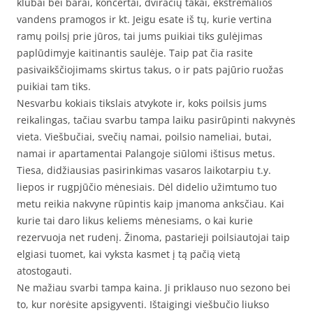
klubai bei barai, koncertai, dviračių takai, ekstremalios
vandens pramogos ir kt. Jeigu esate iš tų, kurie vertina
ramų poilsį prie jūros, tai jums puikiai tiks gulėjimas
paplūdimyje kaitinantis saulėje. Taip pat čia rasite
pasivaikščiojimams skirtus takus, o ir pats pajūrio ruožas
puikiai tam tiks.
Nesvarbu kokiais tikslais atvykote ir, koks poilsis jums
reikalingas, tačiau svarbu tampa laiku pasirūpinti nakvynės
vieta. Viešbučiai, svečių namai, poilsio nameliai, butai,
namai ir apartamentai Palangoje siūlomi ištisus metus.
Tiesa, didžiausias pasirinkimas vasaros laikotarpiu t.y.
liepos ir rugpjūčio mėnesiais. Dėl didelio užimtumo tuo
metu reikia nakvyne rūpintis kaip įmanoma anksčiau. Kai
kurie tai daro likus keliems mėnesiams, o kai kurie
rezervuoja net rudenį. Žinoma, pastarieji poilsiautojai taip
elgiasi tuomet, kai vyksta kasmet į tą pačią vietą
atostogauti.
Ne mažiau svarbi tampa kaina. Ji priklauso nuo sezono bei
to, kur norėsite apsigyventi. Ištaigingi viešbučio liukso