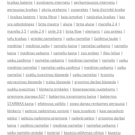
kraikas katėms
|
gyvūnams internetu
|
perkamiausios internetu
|
geriausias kraikas
|
akcija prekems
|
zooprekės
|
kaip išsirinkti kraiką
|
kraikas katėms
|
brita filtrai
|
kaip ismokyti
|
natūralus kraikas
|
kas
yra odontologas
|
brita maxtra
|
aluna
|
brita aluna
|
marella 2,4
|
marella 3,5
|
style 2,4
|
style 3,6
|
brita flow
|
elemaris
|
zoo prekes
|
tofu kraikas
|
priedai nameliams
|
vaikų nameliai
|
žaidimui lauke
|
mediniai
|
mediniai vaikų
|
namelių kaina
|
nameliai vaikams
|
namelių
kaina
|
mediniai vaikams
|
namelių kaina
|
zoo prekes
|
Akių lęšiai
|
vaiku zaidimui
|
nameliai vaikams
|
mediniai nameliai
|
namelis
|
vaiku
mediniai nameliai
|
nameliai vaiku zaidimui
|
mediniai vaikams
|
vaiku
nameliai
|
siukliu isvezimas klaipeda
|
vaiku nameliai
|
kroviniu
pervezimas klaipeda
|
tralas klaipeda
|
griovimo darbai klaipeda
|
siukliu isvezimas
|
klinkerio trinkeles
|
biopreparatai nuotekoms
|
priemone starwax 637
|
bakterijos irenginiams kaina
|
bakterijos
STARWAX kaina
|
efektyvus valiklis
|
stogo danga renkames geriausia
|
klinkeris
|
pelesio naikinimas vonioje
|
kaip isnaikinti
|
kaip panaikinti
pelesi
|
pelesiu naikinimo priemone
|
naikinti pelesi
|
griovimo darbai
kaina
|
zaidimo nameliai
|
mediniai nameliai
|
nameliai vaikams
|
vaikų namelių priedai
|
toneriai
|
kaseciu pildymas vilnius
|
kaseciu