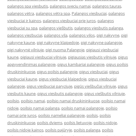
palangos spa viesbutis
,
palangos sveciu namai
,
palangos tauras
,
palangos vėtra
,
palangos vėtra spa
,
Palangos viesbuciai
,
palangos
viesbuciai ir kainos
,
palangos viesbuciai prie juros
,
palangos
viesbuciai su spa
,
palangos viešbutis
,
palangos viesbutis palanga
,
palangos viezbuciai
,
palangos vila
,
palangos vilos
,
pigi nakvyne
,
pigi
nakvyne kaune
,
pigi nakvyne klaipedoje
,
pigi nakvyne palangoje
,
pigi nakvynė vilniuje
,
pigi nuoma Palangoje
,
pigiausi viesbuciai
kaune
,
pigiausi viesbuciai vilniuje
,
pigiausias viesbutis vilniuje
,
pigus
apgyvendinimas palangoje
,
pigus kambariai palangoje
,
pigus poilsis
druskininkuose
,
pigus poilsis palangoje
,
pigus viesbuciai
,
pigus
viesbuciai kaune
,
pigus viesbuciai klaipedoje
,
pigus viesbuciai
palangoje
,
pigus viesbuciai paryziuje
,
pigūs viešbučiai vilniuje
,
pigus
viesbutis kaune
,
pigus viesbutis palangoje
,
pigus viešbutis vilniuje
,
poilsio
,
poilsio namai
,
poilsio namai druskininkuose
,
poilsio namai
nidoje
,
poilsio namai palanga
,
poilsio namai palangoje
,
poilsio
namai prie juros
,
poilsio nameliai palangoje
,
poilsis
,
poilsis
druskininkuose
,
poilsis dviems
,
poilsis lietuvoje
,
poilsis nidoje
,
poilsis nidoje kainos
,
poilsis pajūryje
,
poilsis palanga
,
poilsis