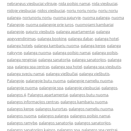
nebrangus viesbuciai vilniuje
,
nida poilsio namai
,
nida viesbuciai
,
nidoje viesbuciai
,
nidos viesbuciai
,
noriu noriu noriu
,
noriu noriu
palanga
,
noriunoriu noriu
,
nuoma pajuryje
,
nuoma palanga
,
nuoma
Palangoje
,
nuoma palangoje prie juros
,
nuomojami kambariai
palangoje
,
pajurio viesbutis
,
palanga apartamentai
,
palanga
apgyvendinimas
,
palanga booking
,
palanga dabar
,
palanga hotel
,
palanga hotels
,
palanga kambariu nuoma
,
palanga kerpe
,
palanga
nakvyne
,
palanga nuoma
,
palanga poilsio namai
,
palanga poilsis
,
palanga renginiai
,
palanga sanatorija
,
palanga sanatorijos
,
palanga
spa
,
palanga spa centras
,
palanga spa hotel
,
palanga spa viesbutis
,
palanga sveciu namai
,
palanga viešbučiai
,
palanga viešbutis
,
Palangoje
,
palangoje butu nuoma
,
palangoje nameliu nuoma
,
palangoje nuoma
,
palangoje spa
,
palangoje viesbuciai
,
palangos
,
palangos 4
,
Palangos apartamentai
,
palangos butu nuoma
,
palangos informacijos centras
,
palangos kambariu nuoma
,
palangos kerpe
,
palangos kurortas
,
palangos nameliu nuoma
,
palangos nuoma
,
palangos palanga
,
palangos poilsio namai
,
palangos ramybe
,
palangos sanatorija
,
palangos sanatorijos
,
palangos sanatorijos kainos
,
palangos spa
,
palangos spa centrai
,