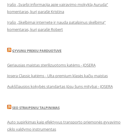
Įrašo „Svarbi informacija apie vairavimo mokyklą Auruda“
komentaras, kurį parašė Kristina
Įrašo „Skelbimai internete ir nauda patalpinus skelbimą“
komentaras, kurį parašė Robert
GYVUNU PREKIU PARDUOTUVE
Geriausias maistas sterilizuotoms katėms - JOSERA
Josera Classic katėms - Ulta premium klasės kačių maistas
Aukščiausios kokybės standartas Jūsų šuns mitybai - JOSERA
SEO STRAIPSNIU TALPINIMAS
Auto supirkimas kaip efektyvus transporto priemonės gyvavimo
ciklo valdymo instrumentas