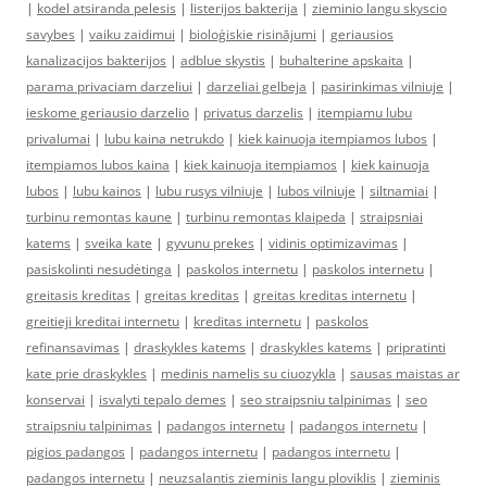
|
kodel atsiranda pelesis
|
listerijos bakterija
|
zieminio langu skyscio
savybes
|
vaiku zaidimui
|
bioloģiskie risinājumi
|
geriausios
kanalizacijos bakterijos
|
adblue skystis
|
buhalterine apskaita
|
parama privaciam darzeliui
|
darzeliai gelbeja
|
pasirinkimas vilniuje
|
ieskome geriausio darzelio
|
privatus darzelis
|
itempiamu lubu
privalumai
|
lubu kaina netrukdo
|
kiek kainuoja itempiamos lubos
|
itempiamos lubos kaina
|
kiek kainuoja itempiamos
|
kiek kainuoja
lubos
|
lubu kainos
|
lubu rusys vilniuje
|
lubos vilniuje
|
siltnamiai
|
turbinu remontas kaune
|
turbinu remontas klaipeda
|
straipsniai
katems
|
sveika kate
|
gyvunu prekes
|
vidinis optimizavimas
|
pasiskolinti nesudėtinga
|
paskolos internetu
|
paskolos internetu
|
greitasis kreditas
|
greitas kreditas
|
greitas kreditas internetu
|
greitieji kreditai internetu
|
kreditas internetu
|
paskolos
refinansavimas
|
draskykles katems
|
draskykles katems
|
pripratinti
kate prie draskykles
|
medinis namelis su ciuozykla
|
sausas maistas ar
konservai
|
isvalyti tepalo demes
|
seo straipsniu talpinimas
|
seo
straipsniu talpinimas
|
padangos internetu
|
padangos internetu
|
pigios padangos
|
padangos internetu
|
padangos internetu
|
padangos internetu
|
neuzsalantis zieminis langu ploviklis
|
zieminis