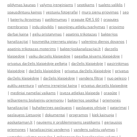
pildymas kaunas
|
valymo įrenginiams
|
septikams
|
tualeto valiklis
|
spausdintuvu kainos
|
vestuviu fotografai
|
muro sienu griovimas
|
seo
|
bateriju ikrovimas
|
patikimumas
|
orapute JDK S 60
|
oraputes
membranos
|
indu ploviklis
|
pavojingu atlieku tvarkymas
|
griovimo
darbai kaina
|
geliu pristatymas
|
apatinis trikotazas
|
bakterijos
kanalizacijai
|
kosmetika internetu pigiau
|
valentino dienos dovanos
|
apatinis trikotazas moterims
|
bakterijoskanalizacijai.lt
|
darzelis
klaipedoje
|
vaiku darzelis klaipedoje
|
pagalba tėvams klaipėdoje
|
privatus darželis klaipėdoje gelbėja
|
darželis klaipėdoje
|
pasirinkimas
klaipėdoje
|
darželis klaipėdoje
|
privatus darželis klaipėdoje
|
privatus
darželis klaipėdoje
|
darželis klaipėdoje
|
vandens filtrai
|
nuo pelesio
|
aukliu agentura
|
valymo irenginiai kaina
|
privatus darzelis klaipedoje
|
mediniai nameliai vaikams
|
isveza atliekas klaipeda
|
orapūte
|
ieškantiems biologinių priemonių
|
bakterijos septikui
|
priemonės
kanalizacijai
|
buhalterines paslaugos
|
paslaugos vilniuje
|
patarimai
|
paslaugos Lietuvoje
|
dokumentai
|
programos
|
kiek kainuoja
|
apskaitaman.lt
|
naujiems ir probleminiams septikams
|
geriausios
priemones
|
kanalizaciniai vandenys
|
vandens suliniu valymas
|
vamzdziu valymo granules
|
mikrogranules kanalizacijos valymui
|