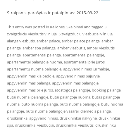
Straipsnis parašytas ir patalpintas: 2015-03-22
This entry was posted in
Kelionės
,
Skelbimai
and tagged
3
zvaigzduciu viesbutis vilniuje
,
5 zvaigzduciu viesbuciai vilniuje
,
alanga viesbutis
,
amber palace
,
amber palace palanga
,
amber
palanga
,
amber spa palanga
,
amber viesbutis
,
amber viesbutis
palanga
,
apartamentai palanga
,
apartamentai palangoje
,
apartamentai palangoje nuoma
,
apartamentai prie juros
,
apartamentų nuoma palangoje
,
apgyvendinimas jurmaloje
,
apgyvendinimas klaipedoje
,
apgyvendinimas pajuryje
,
apgyvendinimas palanga
,
apgyvendinimas palangoje
,
apgyvendinimas prie juros
,
atostogos palangoje
,
booking palanga
,
butai nuomai palangoje
,
butai palangoje nuoma
,
butas palangoje
nuoma
,
buto nuoma palanga
,
buto nuoma palangoje
,
butų nuoma
palangoje
,
butu nuoma palangoje vasarai
,
diemedis palanga
,
druskininkai apgyvendinimas
,
druskininkai nakvyne
,
druskininkai
spa
,
druskininkai viesbuciai
,
druskininkai viesbutis
,
druskininku