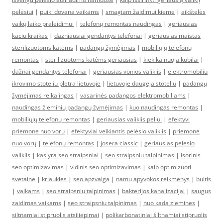
pelėsiui
|
puiki dovana vaikams
|
smagiam žaidimui kieme
|
aikštelės
vaikų laiko praleidimui
|
telefonų remontas naudingas
|
geriausias
kaciu kraikas
|
dazniausiai gendantys telefonai
|
geriausias maistas
sterilizuotoms katėms
|
padangų žymėjimas
|
mobiliųjų telefonų
remontas
|
sterilizuotoms katėms geriausias
|
kiek kainuoja kubilai
|
dažnai gendantys telefonai
|
geriausias vonios valiklis
|
elektromobiliu
ikrovimo stoteliu pletra lietuvoje
|
lietuvoje daugeja stoteliu
|
padangų
žymėjimas reikalingas
|
vasarinės padangos elektromobiliams
|
naudingas žieminių padangų žymėjimas
|
kuo naudingas remontas
|
mobiliųjų telefonų remontas
|
geriausias valiklis peliui
|
efektyvi
priemone nuo voru
|
efektyviai veikiantis pelėsio valiklis
|
priemonė
nuo vorų
|
telefonų remontas
|
josera classic
|
geriausias pelesio
valiklis
|
kas yra seo straipsniai
|
seo straipsniu talpinimas
|
isorinis
seo optimizavimas
|
vidinis seo optimizavimas
|
kaip optimizuoti
svetaine
|
kriaukles
|
seo apzvalga
|
namu apyvokos reikmenys
|
buitis
|
vaikams
|
seo straipsniu talpinimas
|
bakterijos kanalizacijai
|
saugus
zaidimas vaikams
|
seo straipsniu talpinimas
|
nuo kada ziemines
|
siltnamiai stipruolis atsiliepimai
|
polikarbonatiniai šiltnamiai stipruolis