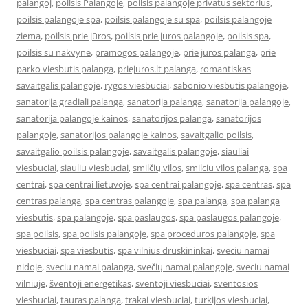
palangoj
,
poilsis Palangoje
,
poilsis palangoje privatus sektorius
,
poilsis palangoje spa
,
poilsis palangoje su spa
,
poilsis palangoje
ziema
,
poilsis prie jūros
,
poilsis prie juros palangoje
,
poilsis spa
,
poilsis su nakvyne
,
pramogos palangoje
,
prie juros palanga
,
prie
parko viesbutis palanga
,
priejuros.lt palanga
,
romantiskas
savaitgalis palangoje
,
rygos viesbuciai
,
sabonio viesbutis palangoje
,
sanatorija gradiali palanga
,
sanatorija palanga
,
sanatorija palangoje
,
sanatorija palangoje kainos
,
sanatorijos palanga
,
sanatorijos
palangoje
,
sanatorijos palangoje kainos
,
savaitgalio poilsis
,
savaitgalio poilsis palangoje
,
savaitgalis palangoje
,
siauliai
viesbuciai
,
siauliu viesbuciai
,
smilčių vilos
,
smilciu vilos palanga
,
spa
centrai
,
spa centrai lietuvoje
,
spa centrai palangoje
,
spa centras
,
spa
centras palanga
,
spa centras palangoje
,
spa palanga
,
spa palanga
viesbutis
,
spa palangoje
,
spa paslaugos
,
spa paslaugos palangoje
,
spa poilsis
,
spa poilsis palangoje
,
spa proceduros palangoje
,
spa
viesbuciai
,
spa viesbutis
,
spa vilnius druskininkai
,
sveciu namai
nidoje
,
sveciu namai palanga
,
svečių namai palangoje
,
sveciu namai
vilniuje
,
šventoji energetikas
,
sventoji viesbuciai
,
sventosios
viesbuciai
,
tauras palanga
,
trakai viesbuciai
,
turkijos viesbuciai
,