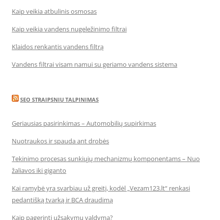
Kaip veikia atbulinis osmosas
Kaip veikia vandens nugeležinimo filtrai
Klaidos renkantis vandens filtrą
Vandens filtrai visam namui su geriamo vandens sistema
SEO STRAIPSNIU TALPINIMAS
Geriausias pasirinkimas – Automobilių supirkimas
Nuotraukos ir spauda ant drobės
Tekinimo procesas sunkiųjų mechanizmų komponentams – Nuo
žaliavos iki giganto
Kai ramybė yra svarbiau už greitį, kodėl „Vezam123.lt“ renkasi
pedantišką tvarką ir BCA draudimą
Kaip pagerinti užsakymų valdymą?