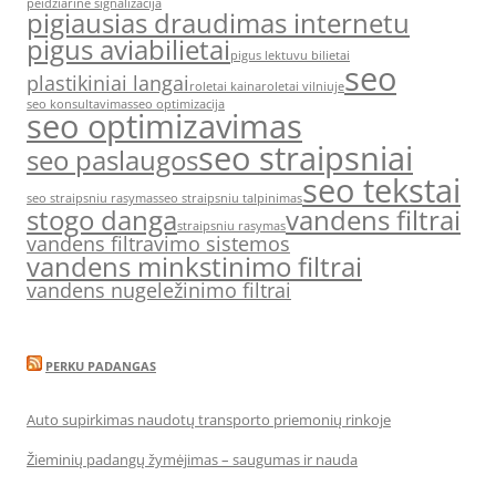
peidziarine signalizacija
pigiausias draudimas internetu
pigus aviabilietai
pigus lektuvu bilietai
seo
plastikiniai langai
roletai kaina
roletai vilniuje
seo konsultavimas
seo optimizacija
seo optimizavimas
seo straipsniai
seo paslaugos
seo tekstai
seo straipsniu rasymas
seo straipsniu talpinimas
stogo danga
vandens filtrai
straipsniu rasymas
vandens filtravimo sistemos
vandens minkstinimo filtrai
vandens nugeležinimo filtrai
PERKU PADANGAS
Auto supirkimas naudotų transporto priemonių rinkoje
Žieminių padangų žymėjimas – saugumas ir nauda