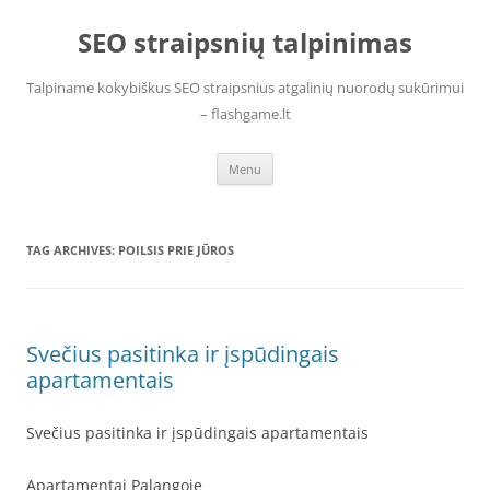
Skip
to
SEO straipsnių talpinimas
content
Talpiname kokybiškus SEO straipsnius atgalinių nuorodų sukūrimui
– flashgame.lt
Menu
TAG ARCHIVES:
POILSIS PRIE JŪROS
Svečius pasitinka ir įspūdingais
apartamentais
Svečius pasitinka ir įspūdingais apartamentais
Apartamentai Palangoje