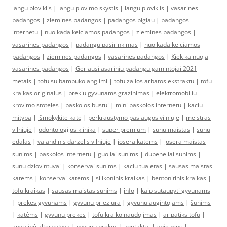
langu ploviklis
|
langu plovimo skystis
|
langu ploviklis
|
vasarines
padangos
|
ziemines padangos
|
padangos pigiau
|
padangos
internetu
|
nuo kada keiciamos padangos
|
ziemines padangos
|
vasarines padangos
|
padangu pasirinkimas
|
nuo kada keiciamos
padangos
|
ziemines padangos
|
vasarines padangos
|
Kiek kainuoja
vasarines padangos
|
Geriausi asariniu padangu gamintojai 2021
metais
|
tofu su bambuko anglimi
|
tofu zalios arbatos ekstraktu
|
tofu
kraikas originalus
|
prekiu gyvunams grazinimas
|
elektromobiliu
krovimo stoteles
|
paskolos bustui
|
mini paskolos internetu
|
kaciu
mityba
|
išmokykite katę
|
perkraustymo paslaugos vilniuje
|
meistras
vilniuje
|
odontologijos klinika
|
super premium
|
sunu maistas
|
sunu
edalas
|
valandinis darzelis vilniuje
|
josera katems
|
josera maistas
sunims
|
paskolos internetu
|
guoliai sunims
|
dubeneliai sunims
|
sunu dziovintuvai
|
konservai sunims
|
kaciu tualetas
|
sausas maistas
katems
|
konservai katems
|
silikoninis kraikas
|
bentonitinis kraikas
|
tofu kraikas
|
sausas maistas sunims
|
info
|
kaip sutaupyti gyvunams
|
prekes gyvunams
|
gyvunu prieziura
|
gyvunu augintojams
|
šunims
|
katėms
|
gyvunu prekes
|
tofu kraiko naudojimas
|
ar patiks tofu
|
augalinė alternatyva
|
gyvunu prekes
|
kontaktai
|
apie mus
|