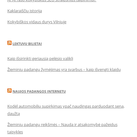
Kaklaraiščių istorija
Kokybiškos vidaus durys Vilniuje
LEKTUVU BILIETAI
Kaip išsirinkti geriausią pelėsio valiklį
Žieminių padangų žymėjimas yra svarbus – kaip išvengti klaidų
NAUJOS PADANGOS INTERNETU
Kodėl automobilių supirkimas ypač naudingas parduodant seną,
daužtą
Žieminių padangų reikšmės – Nauda ir atsakomybė pažeidus
taisykles