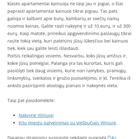
klasės apartamentai kainuoja ne taip jau ir pigiai, o štai
paprasti apartamentai kainuos tikrai pigiau. Tas pats
galioja ir kalbant apie butų, kambarių ar svečių namų
nuomos kainas. Galite rasti nakvynę ir už 10 eurų, ir už 300
eurų. Kaip matote, prireikus apgyvendinimo paslaugų tikrai
rasite tokią vietą, kuri pateisins jūsų lūkesčius bei kainuos
tiek, kiek sau galite leisti išlaidauti.
Poilsis reikalingas visiems. Nesvarbu, koks jūsų amžius ir,
kokie jūsų pomėgiai. Palanga yra tas kurortas, kuris gali
pasiūlyti tiek daug visiems, kurie nori ramybės, pramogų,
linksmybių, sveikatos ir grožio puoselėjimo, ir kt. Tereikia iš
anksto pasirūpinti atostogų planais ir nakvynės vieta.
Taip pat pasidomėkite:
Nakvynė Vilniuje
;
Kitų miestų palyginimas su viešbučiais Vilniuje
.
Daugiau straipsnių susirasite sekdami nuorodą
ČIA>