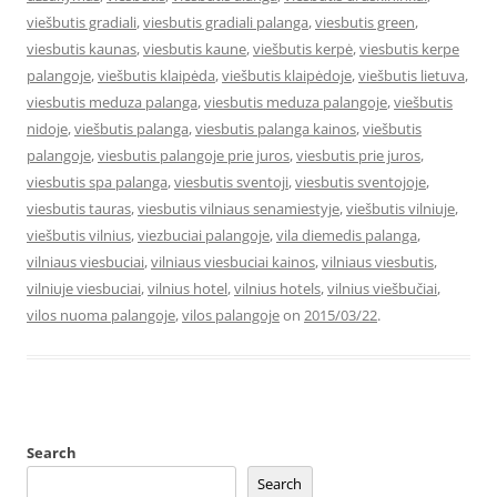
viešbutis gradiali
,
viesbutis gradiali palanga
,
viesbutis green
,
viesbutis kaunas
,
viesbutis kaune
,
viešbutis kerpė
,
viesbutis kerpe
palangoje
,
viešbutis klaipėda
,
viešbutis klaipėdoje
,
viešbutis lietuva
,
viesbutis meduza palanga
,
viesbutis meduza palangoje
,
viešbutis
nidoje
,
viešbutis palanga
,
viesbutis palanga kainos
,
viešbutis
palangoje
,
viesbutis palangoje prie juros
,
viesbutis prie juros
,
viesbutis spa palanga
,
viesbutis sventoji
,
viesbutis sventojoje
,
viesbutis tauras
,
viesbutis vilniaus senamiestyje
,
viešbutis vilniuje
,
viešbutis vilnius
,
viezbuciai palangoje
,
vila diemedis palanga
,
vilniaus viesbuciai
,
vilniaus viesbuciai kainos
,
vilniaus viesbutis
,
vilniuje viesbuciai
,
vilnius hotel
,
vilnius hotels
,
vilnius viešbučiai
,
vilos nuoma palangoje
,
vilos palangoje
on
2015/03/22
.
Search
Search