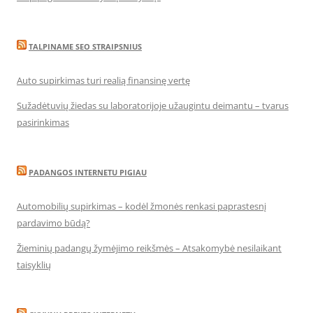
TALPINAME SEO STRAIPSNIUS
Auto supirkimas turi realią finansinę vertę
Sužadėtuvių žiedas su laboratorijoje užaugintu deimantu – tvarus
pasirinkimas
PADANGOS INTERNETU PIGIAU
Automobilių supirkimas – kodėl žmonės renkasi paprastesnį
pardavimo būdą?
Žieminių padangų žymėjimo reikšmės – Atsakomybė nesilaikant
taisyklių