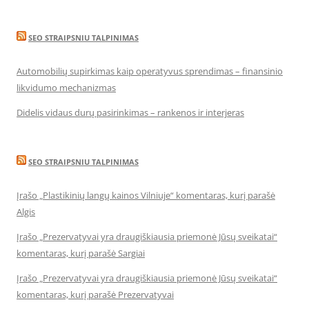
SEO STRAIPSNIU TALPINIMAS
Automobilių supirkimas kaip operatyvus sprendimas – finansinio
likvidumo mechanizmas
Didelis vidaus durų pasirinkimas – rankenos ir interjeras
SEO STRAIPSNIU TALPINIMAS
Įrašo „Plastikinių langų kainos Vilniuje“ komentaras, kurį parašė
Algis
Įrašo „Prezervatyvai yra draugiškiausia priemonė Jūsų sveikatai“
komentaras, kurį parašė Sargiai
Įrašo „Prezervatyvai yra draugiškiausia priemonė Jūsų sveikatai“
komentaras, kurį parašė Prezervatyvai