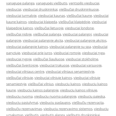
vanagupe palanga
,
vanagupės viešbutis
,
ventspilis viesbuciai
,
viesbuciai
,
viesbuciai druskininkai
,
viešbučiai druskininkuose
,
viesbuciai jurmaloje
,
viesbuciai kaunas
,
viešbučiai kaune
,
viesbuciai
kaune kainos
,
viesbuciai klaipeda
,
viešbučiai klaipėdoje
,
viesbuciai
klaipedoje kainos
,
viešbučiai lietuvoje
,
viesbuciai londone
,
viešbučiai nidoje
,
viešbučiai palanga
,
viesbuciai palangoj
,
viesbuciai
palangoje
,
viesbuciai palangoje akcija
,
viesbuciai palangoje akcijos
,
viesbuciai palangoje kainos
,
viesbuciai palangoje su spa
,
viesbuciai
paryziuje
,
viesbuciai prie juros
,
viesbuciai romoje
,
viesbuciai ryga
,
viesbuciai rygoje
,
viešbučiai šiauliuose
,
viesbuciai stokholme
,
viešbučiai šventojoje
,
viesbuciai trakuose
,
viesbuciai varsuvoje
,
viesbuciai vilniaus centre
,
viesbuciai vilniaus senamiestyje
,
viešbučiai vilniuje
,
viesbuciai vilniuje kainos
,
viesbuciai vilniuje
senamiestyje
,
viešbučiai vilnius
,
viesbuciu kainos
,
viesbuciu kainos
kaune
,
viesbuciu kainos palangoje
,
viesbuciu kainos vilniuje
,
viesbuciu nuoma
,
viesbuciu nuoma palangoje
,
viesbuciu paieska
,
viesbuciu pasiulymai
,
viesbuciu paslaugos
,
viešbučių rezervacija
,
viešbučių rezervavimas
,
viesbuciu rezervavimo sistemos
,
viesbuciu
uzsakymas
,
viešbutis
,
viesbutis alanga
,
viešbutis druskininkai
,