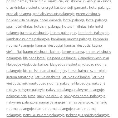
poilsio namai
,
druskininku viesbuciai
,
druskininku viesbuciai kainos
,
druskininku viesbutis
,
energetikas šventoji
,
gamanta hotel palanga
,
gradiali palanga
,
gradiali viesbutis palangoje
,
green viesbutis
,
holiday villa palanga
,
hotel klaipeda
,
hotel palanga
,
hotel palanga
spa
,
hotel vilnius
,
hotels in palanga
,
hotels in vilnius
,
info hotel
palanga
,
jurmala viesbuciai
,
kainos palangoje
,
kambariai Palangoje
,
kambario nuoma palangoje
,
kambariu nuoma palanga
,
kambariu
nuoma Palangoje
,
kaunas viesbuciai
,
kaunas viesbutis
,
kauno
viešbučiai
,
kauno viesbuciai kainos
,
kerpė palanga
,
kerpes viesbutis
palangoje
,
klaipeda hotel
,
klaipeda viesbuciai
,
klaipedos viesbuciai
,
klaipedos viesbuciai kainos
,
klaipedos viesbutis
,
kotedzu nuoma
palangoje
,
ktu poilsio namai palangoje
,
kursiu kaimas sventojoje
,
lietuva sanatorija
,
lietuva viesbutis
,
lietuvos viešbučiai
,
lietuvos
viešbutis
,
mikroautobusu nuoma
,
nakvyne klaipedoje
,
nakvynė
nidoje
,
nakvyne pajuryje
,
nakvyne palanga
,
nakvyne palangoje
,
nakvyne prie juros
,
nakvyne vilniuje
,
nakvynes namai palangoje
,
nakvynes palangoje
,
namai palangoje
,
namas palangoje
,
namelių
nuoma palangoje
,
namo nuoma palangoje
,
namu nuoma
palangoje
,
namuku nuoma palangoje
,
nebrangus poilsis palangoje
,