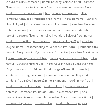
kas yra atbulinis osmosas
|
namui naudingi osmoso filtrai
|
osmoso
filtrų nauda
|
naudingi osmoso filtrai
|
kuo naudingi osmoso filtrai
|
vandens filtravimo sistemos
|
filtrų namui pasirinkimas
|
filtrai
komfortui namuose
|
vandens filtrai namui
|
filtrai namams
|
vandens
filtrai kokybei
|
tinkamiausi vandens filtrai namui
|
vandens filtravimo
sistemos namui
|
filtrų sprendimai namui
|
ieškome vandens filtrų
namui
|
vandens filtrų namui rūšys
|
vandens kokybei filtrai namui
|
vandens namui filtrų pasirinkimas
|
vandens filtrų rtūšys
|
vandens
kokybei name
|
rekomenduojami vandens filtrai namui
|
vandens filtrai
namui
|
filtrų namui rūšys
|
vandens filtrų rūšys
|
vandens filtrai namui
|
namui naudingi osmoso filtrai
|
namui geriausi osmoso filtrai
|
filtrai
namui
|
vandens filtrų nauda
|
filtrų rūšys ir nauda
|
vandens filtrų
rūšys
|
vandens minkštinimo filtrai
|
nugeležinimo filtrų nauda
|
vandens filtrai nugeležinimui
|
vandens minkštinimo filtrų nauda
|
vandens filtrų rūšys
|
nugeležinimo ir vandens monkštinimo filtrai
|
vandens nukalkinimo filtrai
|
vandens filtrai
|
geriamo vandens
sistemos
|
osmoso filtrų nauda
|
atbulinio osmoso filtrai
|
seo
straipsniu talpinimas
|
aquaphor vandens filtrai
|
aquaphor filtrai
|
osmoso filtrų nauda
|
osmoso filtrai
|
vandens filtrai aquaphor
|