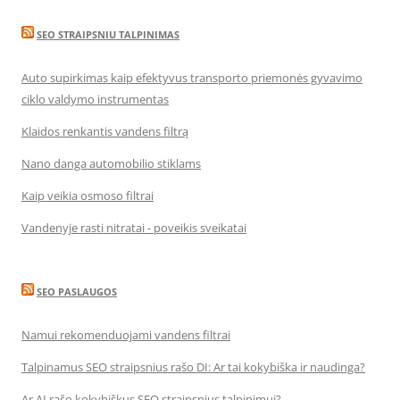
SEO STRAIPSNIU TALPINIMAS
Auto supirkimas kaip efektyvus transporto priemonės gyvavimo
ciklo valdymo instrumentas
Klaidos renkantis vandens filtrą
Nano danga automobilio stiklams
Kaip veikia osmoso filtrai
Vandenyje rasti nitratai - poveikis sveikatai
SEO PASLAUGOS
Namui rekomenduojami vandens filtrai
Talpinamus SEO straipsnius rašo DI: Ar tai kokybiška ir naudinga?
Ar AI rašo kokybiškus SEO straipsnius talpinimui?