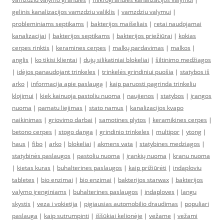
gelinis kanalizacijos vamzdziu valiklis
|
vamzdziu valymui
|
probleminiams septikams
|
bakterijos maišeliais
|
retai naudojamai
kanalizacijai
|
bakterijos septikams
|
bakterijos priežiūrai
|
kokias
cerpes rinktis
|
keramines cerpes
|
malkų pardavimas
|
malkos
|
anglis
|
ko tikisi klientai
|
dujų silikatiniai blokeliai
|
šiltinimo medžiagos
|
idėjos panaudojant trinkeles
|
trinkelės grindiniui puošia
|
statybos iš
arko
|
informacija apie paslaugą
|
kaip paruosti pagrinda trinkeliu
klojimui
|
kiek kainuoja pastoliu nuoma
|
naujienos
|
statybos
|
įrangos
nuoma
|
pamatu liejimas
|
stato namus
|
kanalizacijos kvapo
naikinimas
|
griovimo darbai
|
samotines plytos
|
keramikines cerpes
|
betono cerpes
|
stogo danga
|
grindinio trinkeles
|
multipor
|
ytong
|
haus
|
fibo
|
arko
|
blokeliai
|
akmens vata
|
statybines medziagos
|
statybinės paslaugos
|
pastoliu nuoma
|
įrankių nuoma
|
kranu nuoma
|
kietas kuras
|
buhalterines paslaugos
|
kaip prižiūrėti
|
indaploviu
tabletes
|
bio enzimai
|
bio enzimai
|
bakterijos starwax
|
bakterijos
valymo įrenginiams
|
buhalterines paslaugos
|
indaploves
|
langu
skystis
|
veza i vokietija
|
pigiausias automobilio draudimas
|
populiari
paslauga
|
kaip sutrumpinti
|
iššūkiai kelionėje
|
vežame
|
vežami