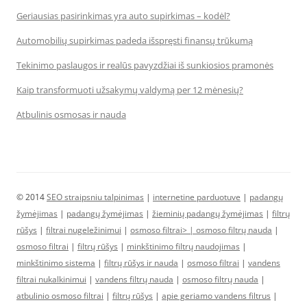
Geriausias pasirinkimas yra auto supirkimas – kodėl?
Automobilių supirkimas padeda išspręsti finansų trūkumą
Tekinimo paslaugos ir realūs pavyzdžiai iš sunkiosios pramonės
Kaip transformuoti užsakymų valdymą per 12 mėnesių?
Atbulinis osmosas ir nauda
© 2014
SEO straipsniu talpinimas
|
internetine parduotuve
|
padangų
žymėjimas
|
padangų žymėjimas
|
žieminių padangų žymėjimas
|
filtrų
rūšys
|
filtrai nugeležinimui
|
osmoso filtrai> |
osmoso filtrų nauda
|
osmoso filtrai
|
filtrų rūšys
|
minkštinimo filtrų naudojimas
|
minkštinimo sistema
|
filtrų rūšys ir nauda
|
osmoso filtrai
|
vandens
filtrai nukalkinimui
|
vandens filtrų nauda
|
osmoso filtrų nauda
|
atbulinio osmoso filtrai
|
filtrų rūšys
|
apie geriamo vandens filtrus
|