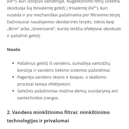
(Fe²⁺), kuri ištirpusi vandenyje. Nugeležinimo filtrų sistema
oksiduoja šią dvivalentę geležį į trivalentę (Fe³⁺), kuri
nusėda ir yra mechaniškai pašalinama per filtravimo terpę.
Dažniausiai naudojamos oksidacinės terpės, tokios kaip
„Birm“ arba „Greensand“, kurios leidžia efektyviai oksiduoti
ir pašalinti geležį.
Nauda
:
Pašalinus geležį iš vandens, sumažėja vamzdžių
korozija ir vandens tiekimo sistemos pažeidimai.
Pagerėja vandens skonis ir kvapas, o skalbimo
procesai tampa efektyvesni.
Geležies pašalinimas mažina dėmių susidarymą ant
santechnikos įrangos.
2. Vandens minkštinimo filtrai: minkštinimo
technologijos ir privalumai