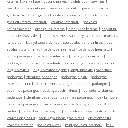
katems
|
sveika kate
|
gyvunu prekes
|
vidinis optimizavimas
|
pasiskolinti nesudėtinga
|
paskolos internetu
|
paskolos internetu
|
greitasis kreditas
|
greitas kreditas
|
greitas kreditas internetu
|
greitieji kreditai internetu
|
kreditas internetu
|
paskolos
refinansavimas
|
draskykles katems
|
draskykles katems
|
pripratinti
kate prie draskykles
|
medinis namelis su ciuozykla
|
sausas maistas ar
konservai
|
isvalyti tepalo demes
|
seo straipsniu talpinimas
|
seo
straipsniu talpinimas
|
padangos internetu
|
padangos internetu
|
pigios padangos
|
padangos internetu
|
padangos internetu
|
padangos internetu
|
neuzsalantis zieminis langu ploviklis
|
zieminis
langu ploviklis
|
langu plovimo skystis
|
langu ploviklis
|
vasarines
padangos
|
ziemines padangos
|
padangos pigiau
|
padangos
internetu
|
nuo kada keiciamos padangos
|
ziemines padangos
|
vasarines padangos
|
padangu pasirinkimas
|
nuo kada keiciamos
padangos
|
ziemines padangos
|
vasarines padangos
|
Kiek kainuoja
vasarines padangos
|
Geriausi asariniu padangu gamintojai 2021
metais
|
tofu su bambuko anglimi
|
tofu zalios arbatos ekstraktu
|
tofu
kraikas originalus
|
prekiu gyvunams grazinimas
|
elektromobiliu
krovimo stoteles
|
paskolos bustui
|
mini paskolos internetu
|
kaciu