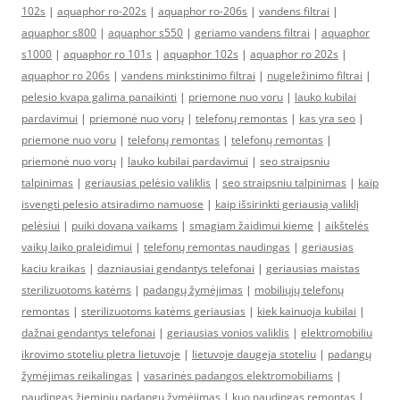
102s
|
aquaphor ro-202s
|
aquaphor ro-206s
|
vandens filtrai
|
aquaphor s800
|
aquaphor s550
|
geriamo vandens filtrai
|
aquaphor
s1000
|
aquaphor ro 101s
|
aquaphor 102s
|
aquaphor ro 202s
|
aquaphor ro 206s
|
vandens minkstinimo filtrai
|
nugeležinimo filtrai
|
pelesio kvapa galima panaikinti
|
priemone nuo voru
|
lauko kubilai
pardavimui
|
priemonė nuo vorų
|
telefonų remontas
|
kas yra seo
|
priemone nuo voru
|
telefonų remontas
|
telefonų remontas
|
priemonė nuo vorų
|
lauko kubilai pardavimui
|
seo straipsniu
talpinimas
|
geriausias pelėsio valiklis
|
seo straipsniu talpinimas
|
kaip
isvengti pelesio atsiradimo namuose
|
kaip išsirinkti geriausią valiklį
pelėsiui
|
puiki dovana vaikams
|
smagiam žaidimui kieme
|
aikštelės
vaikų laiko praleidimui
|
telefonų remontas naudingas
|
geriausias
kaciu kraikas
|
dazniausiai gendantys telefonai
|
geriausias maistas
sterilizuotoms katėms
|
padangų žymėjimas
|
mobiliųjų telefonų
remontas
|
sterilizuotoms katėms geriausias
|
kiek kainuoja kubilai
|
dažnai gendantys telefonai
|
geriausias vonios valiklis
|
elektromobiliu
ikrovimo stoteliu pletra lietuvoje
|
lietuvoje daugeja stoteliu
|
padangų
žymėjimas reikalingas
|
vasarinės padangos elektromobiliams
|
naudingas žieminių padangų žymėjimas
|
kuo naudingas remontas
|