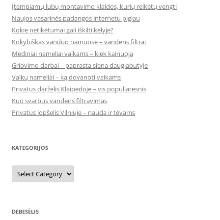
Įtempiamų lubų montavimo klaidos, kurių reikėtų vengti
Naujos vasarinės padangos internetu pigiau
Kokie netikėtumai gali iškilti kelyje?
Kokybiškas vanduo namuose – vandens filtrai
Mediniai nameliai vaikams – kiek kainuoja
Griovimo darbai – paprasta siena daugiabutyje
Vaikų nameliai – ką dovanoti vaikams
Privatus darželis Klaipėdoje – vis populiaresnis
Kuo svarbus vandens filtravimas
Privatus lopšelis Vilniuje – nauda ir tėvams
KATEGORIJOS
Kategorijos
DEBESĖLIS