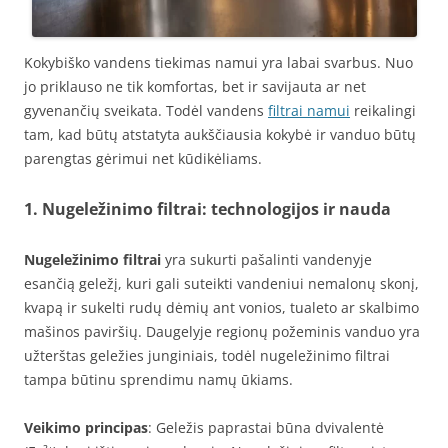
Kokybiško vandens tiekimas namui yra labai svarbus. Nuo
jo priklauso ne tik komfortas, bet ir savijauta ar net
gyvenančių sveikata. Todėl vandens
filtrai namui
reikalingi
tam, kad būtų atstatyta aukščiausia kokybė ir vanduo būtų
parengtas gėrimui net kūdikėliams.
1. Nugeležinimo filtrai: technologijos ir nauda
Nugeležinimo filtrai
yra sukurti pašalinti vandenyje
esančią geležį, kuri gali suteikti vandeniui nemalonų skonį,
kvapą ir sukelti rudų dėmių ant vonios, tualeto ar skalbimo
mašinos paviršių. Daugelyje regionų požeminis vanduo yra
užterštas geležies junginiais, todėl nugeležinimo filtrai
tampa būtinu sprendimu namų ūkiams.
Veikimo principas
: Geležis paprastai būna dvivalentė