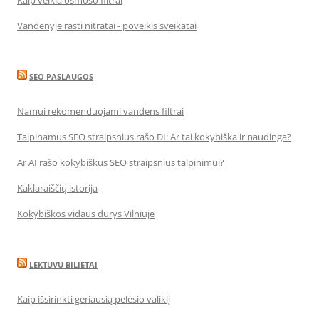
Kaip veikia osmoso filtrai
Vandenyje rasti nitratai - poveikis sveikatai
SEO PASLAUGOS
Namui rekomenduojami vandens filtrai
Talpinamus SEO straipsnius rašo DI: Ar tai kokybiška ir naudinga?
Ar AI rašo kokybiškus SEO straipsnius talpinimui?
Kaklaraiščių istorija
Kokybiškos vidaus durys Vilniuje
LEKTUVU BILIETAI
Kaip išsirinkti geriausią pelėsio valiklį