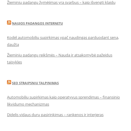
Žieminių padangų žymėjimas yra svarbus – kaip išvengti klaidų
NAUJOS PADANGOS INTERNETU
Kodėl automobilių supirkimas ypač naudingas parduodant seną,
daužtą
Žieminių padangų reikšmės – Nauda ir atsakomybė pažeidus
taisykles
SEO STRAIPSNIU TALPINIMAS
Automobilių supirkimas kaip operatyvus sprendimas – finansinio
likvidumo mechanizmas
Didelis vidaus durų pasirinkimas – rankenos ir interjeras