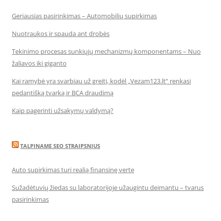
Geriausias pasirinkimas – Automobilių supirkimas
Nuotraukos ir spauda ant drobės
Tekinimo procesas sunkiųjų mechanizmų komponentams – Nuo
žaliavos iki giganto
Kai ramybė yra svarbiau už greitį, kodėl „Vezam123.lt“ renkasi
pedantišką tvarką ir BCA draudimą
Kaip pagerinti užsakymų valdymą?
TALPINAME SEO STRAIPSNIUS
Auto supirkimas turi realią finansinę vertę
Sužadėtuvių žiedas su laboratorijoje užaugintu deimantu – tvarus
pasirinkimas