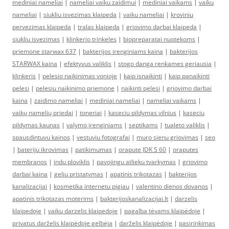
mediniai nameliai
|
nameliai vaiku zaidimui
|
mediniai vaikams
|
vaiku
nameliai
|
siukliu isvezimas klaipeda
|
vaiku nameliai
|
kroviniu
pervezimas klaipeda
|
tralas klaipeda
|
griovimo darbai klaipeda
|
siukliu isvezimas
|
klinkerio trinkeles
|
biopreparatai nuotekoms
|
priemone starwax 637
|
bakterijos irenginiams kaina
|
bakterijos
STARWAX kaina
|
efektyvus valiklis
|
stogo danga renkames geriausia
|
klinkeris
|
pelesio naikinimas vonioje
|
kaip isnaikinti
|
kaip panaikinti
pelesi
|
pelesiu naikinimo priemone
|
naikinti pelesi
|
griovimo darbai
kaina
|
zaidimo nameliai
|
mediniai nameliai
|
nameliai vaikams
|
vaikų namelių priedai
|
toneriai
|
kaseciu pildymas vilnius
|
kaseciu
pildymas kaunas
|
valymo įrenginiams
|
septikams
|
tualeto valiklis
|
spausdintuvu kainos
|
vestuviu fotografai
|
muro sienu griovimas
|
seo
|
bateriju ikrovimas
|
patikimumas
|
orapute JDK S 60
|
oraputes
membranos
|
indu ploviklis
|
pavojingu atlieku tvarkymas
|
griovimo
darbai kaina
|
geliu pristatymas
|
apatinis trikotazas
|
bakterijos
kanalizacijai
|
kosmetika internetu pigiau
|
valentino dienos dovanos
|
apatinis trikotazas moterims
|
bakterijoskanalizacijai.lt
|
darzelis
klaipedoje
|
vaiku darzelis klaipedoje
|
pagalba tėvams klaipėdoje
|
privatus darželis klaipėdoje gelbėja
|
darželis klaipėdoje
|
pasirinkimas