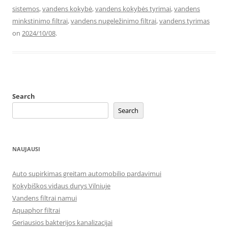
sistemos
,
vandens kokybė
,
vandens kokybės tyrimai
,
vandens
minkstinimo filtrai
,
vandens nugeležinimo filtrai
,
vandens tyrimas
on
2024/10/08
.
Search
Search
NAUJAUSI
Auto supirkimas greitam automobilio pardavimui
Kokybiškos vidaus durys Vilniuje
Vandens filtrai namui
Aquaphor filtrai
Geriausios bakterijos kanalizacijai