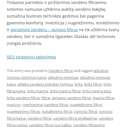
Tinkamai parinktos ir prižiūrimos vandens filtravimo
sistemos namuose užtikrina aukštą vandens kokybę,
sumažina buitinės technikos gedimus bei pagerina
gyvenimo komfortą. Investicija į nugeležinimo, minkštinimo
ir
geriamojo vandens – osmoso filtrus
ne tik užtikrina švarų
vandenį, bet ir sumažina ilgalaikes išlaidas dėl techninės
įrangos priežiūros.
SEO straipsnių talpinimas
This entry was posted in
Vandens filtrai
and tagged
atbulinio
osmoso sistemos kaina
,
atbulinis osmosas
,
atbulinis osmosas
kaina
,
atlieka vandens kokybes tyrimus
,
brita
,
brita filtrai
,
brita
filtrai kaina
,
brita maxtra
,
brita maxtra filtrai
,
brita maxtra plus
,
brita vandens filtrai
,
filtrai
,
geriamo vandens filtrai
,
maxtra filtrai
,
maxtra+
,
mechaniniai vandens filtrai
,
nugeležinimo filtrai
,
nugelezinimo filtras
,
nukalkinimo filtrai
,
osmoso filtrai
,
osmoso
filtrai kaina
,
vandens filtrai
,
vandens filtrai atsiliepimai
,
vandens
filtrai namui
,
vandens filtrai nuo kalkiu
,
vandens filtravimo