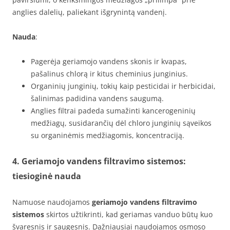
anglies dalelių, paliekant išgrynintą vandenį.
Nauda
:
Pagerėja geriamojo vandens skonis ir kvapas,
pašalinus chlorą ir kitus cheminius junginius.
Organinių junginių, tokių kaip pesticidai ir herbicidai,
šalinimas padidina vandens saugumą.
Anglies filtrai padeda sumažinti kancerogeninių
medžiagų, susidarančių dėl chloro junginių sąveikos
su organinėmis medžiagomis, koncentraciją.
4. Geriamojo vandens filtravimo sistemos:
tiesioginė nauda
Namuose naudojamos
geriamojo vandens filtravimo
sistemos
skirtos užtikrinti, kad geriamas vanduo būtų kuo
švaresnis ir saugesnis. Dažniausiai naudojamos osmoso