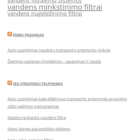
vandens filtravimo sistemos
vandens minkstinimo filtrai
vandens nugeležinimo filtrai
PERKU PADANGAS
Auto supirkimas naudotų transporto priemonių rinkoje
Žieminių padangų žymėjimas – saugumas ir nauda
SEO STRAIPSNIU TALPINIMAS
Auto supirkimas kaip efektyvus transporto priemonės gyvavimo
ciklo valdymo instrumentas
Klaidos renkantis vandens filtrą
Nano danga automobilio stiklams