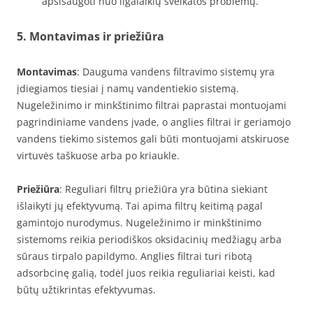
apsisaugoti nuo ilgalaikių sveikatos problemų.
5. Montavimas ir priežiūra
Montavimas
: Dauguma vandens filtravimo sistemų yra
įdiegiamos tiesiai į namų vandentiekio sistemą.
Nugeležinimo ir minkštinimo filtrai paprastai montuojami
pagrindiniame vandens įvade, o anglies filtrai ir geriamojo
vandens tiekimo sistemos gali būti montuojami atskiruose
virtuvės taškuose arba po kriaukle.
Priežiūra
: Reguliari filtrų priežiūra yra būtina siekiant
išlaikyti jų efektyvumą. Tai apima filtrų keitimą pagal
gamintojo nurodymus. Nugeležinimo ir minkštinimo
sistemoms reikia periodiškos oksidacinių medžiagų arba
sūraus tirpalo papildymo. Anglies filtrai turi ribotą
adsorbcinę galią, todėl juos reikia reguliariai keisti, kad
būtų užtikrintas efektyvumas.