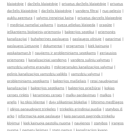
klaipėdoje
|
darželis klaipėdoje
|
privatus darželis klaipėdoje
|
privatus
darželis klaipėdoje
|
darželis klaipėdoje
|
vandens filtrai
|
nuo pelesio
|
aukliu agentura
|
valymo irenginiai kaina
|
privatus darzelis klaipedoje
|
mediniai nameliai vaikams
|
isveza atliekas klaipeda
|
orapūte
|
ieškantiems biologinių priemonių
|
bakterijos septikui
|
priemonės
kanalizacijai
|
buhalterines paslaugos
|
paslaugos vilniuje
|
patarimai
|
paslaugos Lietuvoje
|
dokumentai
|
programos
|
kiek kainuoja
|
apskaitaman.lt
|
naujiems ir probleminiams septikams
|
geriausios
priemones
|
kanalizaciniai vandenys
|
vandens suliniu valymas
|
vamzdziu valymo granules
|
mikrogranules kanalizacijos valymui
|
gelinis kanalizacijos vamzdziu valiklis
|
vamzdziu valymui
|
probleminiams septikams
|
bakterijos maišeliais
|
retai naudojamai
kanalizacijai
|
bakterijos septikams
|
bakterijos priežiūrai
|
kokias
cerpes rinktis
|
keramines cerpes
|
malkų pardavimas
|
malkos
|
anglis
|
ko tikisi klientai
|
dujų silikatiniai blokeliai
|
šiltinimo medžiagos
|
idėjos panaudojant trinkeles
|
trinkelės grindiniui puošia
|
statybos iš
arko
|
informacija apie paslaugą
|
kaip paruosti pagrinda trinkeliu
klojimui
|
kiek kainuoja pastoliu nuoma
|
naujienos
|
statybos
|
įrangos
nuoma
|
pamatu liejimas
|
stato namus
|
kanalizacijos kvapo