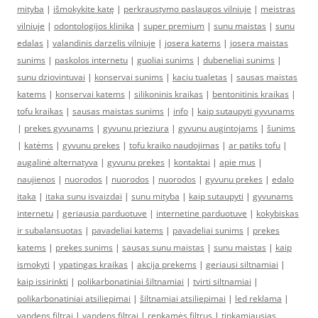
mityba
|
išmokykite katę
|
perkraustymo paslaugos vilniuje
|
meistras
vilniuje
|
odontologijos klinika
|
super premium
|
sunu maistas
|
sunu
edalas
|
valandinis darzelis vilniuje
|
josera katems
|
josera maistas
sunims
|
paskolos internetu
|
guoliai sunims
|
dubeneliai sunims
|
sunu dziovintuvai
|
konservai sunims
|
kaciu tualetas
|
sausas maistas
katems
|
konservai katems
|
silikoninis kraikas
|
bentonitinis kraikas
|
tofu kraikas
|
sausas maistas sunims
|
info
|
kaip sutaupyti gyvunams
|
prekes gyvunams
|
gyvunu prieziura
|
gyvunu augintojams
|
šunims
|
katėms
|
gyvunu prekes
|
tofu kraiko naudojimas
|
ar patiks tofu
|
augalinė alternatyva
|
gyvunu prekes
|
kontaktai
|
apie mus
|
naujienos
|
nuorodos
|
nuorodos
|
nuorodos
|
gyvunu prekes
|
edalo
itaka
|
itaka sunu isvaizdai
|
sunu mityba
|
kaip sutaupyti
|
gyvunams
internetu
|
geriausia parduotuve
|
internetine parduotuve
|
kokybiskas
ir subalansuotas
|
pavadeliai katems
|
pavadeliai sunims
|
prekes
katems
|
prekes sunims
|
sausas sunu maistas
|
sunu maistas
|
kaip
ismokyti
|
ypatingas kraikas
|
akcija prekems
|
geriausi siltnamiai
|
kaip issirinkti
|
polikarbonatiniai šiltnamiai
|
tvirti siltnamiai
|
polikarbonatiniai atsiliepimai
|
šiltnamiai atsiliepimai
|
led reklama
|
vandens filtrai
|
vandens filtrai
|
renkamės filtrus
|
tinkamiausias