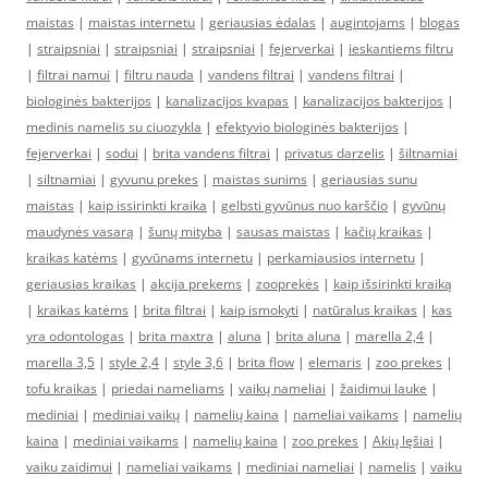
maistas
|
maistas internetu
|
geriausias ėdalas
|
augintojams
|
blogas
|
straipsniai
|
straipsniai
|
straipsniai
|
fejerverkai
|
ieskantiems filtru
|
filtrai namui
|
filtru nauda
|
vandens filtrai
|
vandens filtrai
|
biologinės bakterijos
|
kanalizacijos kvapas
|
kanalizacijos bakterijos
|
medinis namelis su ciuozykla
|
efektyvio biologinės bakterijos
|
fejerverkai
|
sodui
|
brita vandens filtrai
|
privatus darzelis
|
šiltnamiai
|
siltnamiai
|
gyvunu prekes
|
maistas sunims
|
geriausias sunu
maistas
|
kaip issirinkti kraika
|
gelbsti gyvūnus nuo karščio
|
gyvūnų
maudynės vasarą
|
šunų mityba
|
sausas maistas
|
kačių kraikas
|
kraikas katėms
|
gyvūnams internetu
|
perkamiausios internetu
|
geriausias kraikas
|
akcija prekems
|
zooprekės
|
kaip išsirinkti kraiką
|
kraikas katėms
|
brita filtrai
|
kaip ismokyti
|
natūralus kraikas
|
kas
yra odontologas
|
brita maxtra
|
aluna
|
brita aluna
|
marella 2,4
|
marella 3,5
|
style 2,4
|
style 3,6
|
brita flow
|
elemaris
|
zoo prekes
|
tofu kraikas
|
priedai nameliams
|
vaikų nameliai
|
žaidimui lauke
|
mediniai
|
mediniai vaikų
|
namelių kaina
|
nameliai vaikams
|
namelių
kaina
|
mediniai vaikams
|
namelių kaina
|
zoo prekes
|
Akių lęšiai
|
vaiku zaidimui
|
nameliai vaikams
|
mediniai nameliai
|
namelis
|
vaiku