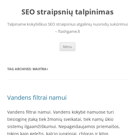
Skip
to
SEO straipsnių talpinimas
content
Talpiname kokybiškus SEO straipsnius atgalinių nuorodų sukūrimui
– flashgame.lt
Menu
TAG ARCHIVES:
MAXTRA+
Vandens filtrai namui
Vandens filtrai namui. Vandens kokybė namuose turi
tiesioginę įtaką tiek žmonių sveikatai, tiek namų ūkio
sistemų ilgaamžiškumui. Nepageidaujamos priemaišos,
tokios kaip geležis, kalcio junginiai, chloras ir kitos