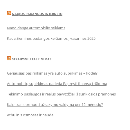
NAUJOS PADANGOS INTERNETU
Nano danga automobilio stiklams
Kada žieminės padangos keičiamos į vasarines 2025
STRAIPSNIU TALPINIMAS
Geriausias pasirinkimas yra auto supirkimas – kodėl?
Automobilių supirkimas padeda išspręsti finansų trūkumą
Tekinimo paslaugos ir realūs pavyzdžiai iš sunkiosios pramonės
Kaip transformuoti užsakymų valdymą per 12 mėnesių?
Atbulinis osmosas ir nauda