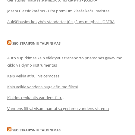
Geriausias maistas sterilizuotoms katėms - JOSERA
Josera Classic katėms - Ulta premium klasės kačių maistas
Aukščiausios kokybės standartas Jūsų šuns mitybai - JOSERA
SEO STRAIPSNIU TALPINIMAS
Auto supirkimas kaip efektyvus transporto priemonės gyvavimo
ciklo valdymo instrumentas
Kaip veikia atbulinis osmosas
Kaip veikia vandens nugeležinimo filtrai
Klaidos renkantis vandens filtrą
Vandens filtrai visam namui su geriamo vandens sistema
SEO STRAIPSNIU TALPINIMAS