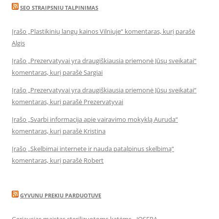
SEO STRAIPSNIU TALPINIMAS
Įrašo „Plastikinių langų kainos Vilniuje“ komentaras, kurį parašė
Algis
Įrašo „Prezervatyvai yra draugiškiausia priemonė Jūsų sveikatai“
komentaras, kurį parašė Sargiai
Įrašo „Prezervatyvai yra draugiškiausia priemonė Jūsų sveikatai“
komentaras, kurį parašė Prezervatyvai
Įrašo „Svarbi informacija apie vairavimo mokyklą Auruda“
komentaras, kurį parašė Kristina
Įrašo „Skelbimai internete ir nauda patalpinus skelbimą“
komentaras, kurį parašė Robert
GYVUNU PREKIU PARDUOTUVE