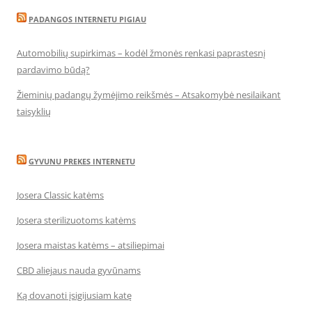
PADANGOS INTERNETU PIGIAU
Automobilių supirkimas – kodėl žmonės renkasi paprastesnį
pardavimo būdą?
Žieminių padangų žymėjimo reikšmės – Atsakomybė nesilaikant
taisyklių
GYVUNU PREKES INTERNETU
Josera Classic katėms
Josera sterilizuotoms katėms
Josera maistas katėms – atsiliepimai
CBD aliejaus nauda gyvūnams
Ką dovanoti įsigijusiam katę