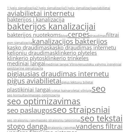
1 lygio signalizacija
2 lygio signalizacija
3 lygio signalizacija
aviabilietai
aviabilietai internetu
bakterijos i kanalizacija
bakterijos kanalizacijai
cerpes
bakterijos nuotekoms
filtrai
blog
draudimas
kanalizacijos bakterijos
gsm signalizacija
kasko draudimas
kasko draudimas internetu
kelionių draudimas
klinkerio plyteles
klinkerio plytos
klinkerio trinkeles
mediniai langai
mediniai langai Vilniuje
nuoteku valymo irenginiai
peidziarine signalizacija
pigiausias draudimas internetu
pigus aviabilietai
pigus lektuvu bilietai
seo
plastikiniai langai
roletai kaina
roletai vilniuje
seo konsultavimas
seo optimizacija
seo optimizavimas
seo straipsniai
seo paslaugos
seo tekstai
seo straipsniu rasymas
seo straipsniu talpinimas
stogo danga
vandens filtrai
straipsniu rasymas