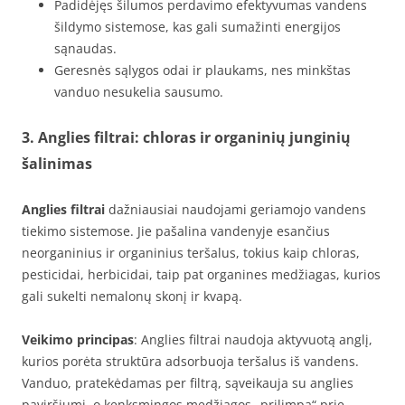
Padidėjęs šilumos perdavimo efektyvumas vandens
šildymo sistemose, kas gali sumažinti energijos
sąnaudas.
Geresnės sąlygos odai ir plaukams, nes minkštas
vanduo nesukelia sausumo.
3. Anglies filtrai: chloras ir organinių junginių
šalinimas
Anglies filtrai
dažniausiai naudojami geriamojo vandens
tiekimo sistemose. Jie pašalina vandenyje esančius
neorganinius ir organinius teršalus, tokius kaip chloras,
pesticidai, herbicidai, taip pat organines medžiagas, kurios
gali sukelti nemalonų skonį ir kvapą.
Veikimo principas
: Anglies filtrai naudoja aktyvuotą anglį,
kurios porėta struktūra adsorbuoja teršalus iš vandens.
Vanduo, pratekėdamas per filtrą, sąveikauja su anglies
paviršiumi, o kenksmingos medžiagos „prilimpa“ prie