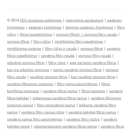
© 2014
SEO straipsniu talpinimas
|
internetine parduotuve
|
padangų
žymėjimas
|
padangų žymėjimas
|
žieminių padangų žymėjimas
|
filtrų
rūšys
|
filtrai nugeležinimui
|
osmoso filtrai> |
osmoso filtrų nauda
|
osmoso filtrai
|
filtrų rūšys
|
minkštinimo filtrų naudojimas
|
minkštinimo sistema
|
filtrų rūšys ir nauda
|
osmoso filtrai
|
vandens
filtrai nukalkinimui
|
vandens filtrų nauda
|
osmoso filtrų nauda
|
atbulinio osmoso filtrai
|
filtrų rūšys
|
apie geriamo vandens filtrus
|
kas yra atbulinis osmosas
|
namui naudingi osmoso filtrai
|
osmoso
filtrų nauda
|
naudingi osmoso filtrai
|
kuo naudingi osmoso filtrai
|
vandens filtravimo sistemos
|
filtrų namui pasirinkimas
|
filtrai
komfortui namuose
|
vandens filtrai namui
|
filtrai namams
|
vandens
filtrai kokybei
|
tinkamiausi vandens filtrai namui
|
vandens filtravimo
sistemos namui
|
filtrų sprendimai namui
|
ieškome vandens filtrų
namui
|
vandens filtrų namui rūšys
|
vandens kokybei filtrai namui
|
vandens namui filtrų pasirinkimas
|
vandens filtrų rtūšys
|
vandens
kokybei name
|
rekomenduojami vandens filtrai namui
|
vandens filtrai