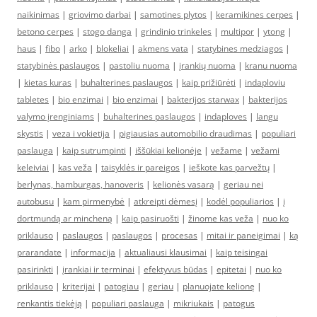
naikinimas
|
griovimo darbai
|
samotines plytos
|
keramikines cerpes
|
betono cerpes
|
stogo danga
|
grindinio trinkeles
|
multipor
|
ytong
|
haus
|
fibo
|
arko
|
blokeliai
|
akmens vata
|
statybines medziagos
|
statybinės paslaugos
|
pastoliu nuoma
|
įrankių nuoma
|
kranu nuoma
|
kietas kuras
|
buhalterines paslaugos
|
kaip prižiūrėti
|
indaploviu
tabletes
|
bio enzimai
|
bio enzimai
|
bakterijos starwax
|
bakterijos
valymo įrenginiams
|
buhalterines paslaugos
|
indaploves
|
langu
skystis
|
veza i vokietija
|
pigiausias automobilio draudimas
|
populiari
paslauga
|
kaip sutrumpinti
|
iššūkiai kelionėje
|
vežame
|
vežami
keleiviai
|
kas veža
|
taisyklės ir pareigos
|
ieškote kas parvežtų
|
berlynas, hamburgas, hanoveris
|
kelionės vasarą
|
geriau nei
autobusu
|
kam pirmenybė
|
atkreipti dėmesį
|
kodėl populiarios
|
į
dortmundą ar mincheną
|
kaip pasiruošti
|
žinome kas veža
|
nuo ko
priklauso
|
paslaugos
|
paslaugos
|
procesas
|
mitai ir paneigimai
|
ką
prarandate
|
informacija
|
aktualiausi klausimai
|
kaip teisingai
pasirinkti
|
įrankiai ir terminai
|
efektyvus būdas
|
epitetai
|
nuo ko
priklauso
|
kriterijai
|
patogiau
|
geriau
|
planuojate kelionę
|
renkantis tiekėją
|
populiari paslauga
|
mikriukais
|
patogus