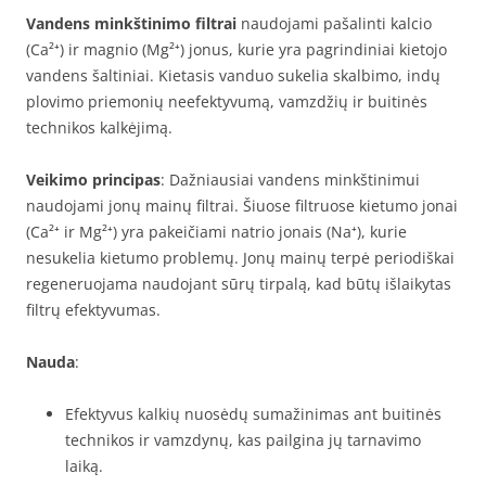
Vandens minkštinimo filtrai
naudojami pašalinti kalcio
(Ca²⁺) ir magnio (Mg²⁺) jonus, kurie yra pagrindiniai kietojo
vandens šaltiniai. Kietasis vanduo sukelia skalbimo, indų
plovimo priemonių neefektyvumą, vamzdžių ir buitinės
technikos kalkėjimą.
Veikimo principas
: Dažniausiai vandens minkštinimui
naudojami jonų mainų filtrai. Šiuose filtruose kietumo jonai
(Ca²⁺ ir Mg²⁺) yra pakeičiami natrio jonais (Na⁺), kurie
nesukelia kietumo problemų. Jonų mainų terpė periodiškai
regeneruojama naudojant sūrų tirpalą, kad būtų išlaikytas
filtrų efektyvumas.
Nauda
:
Efektyvus kalkių nuosėdų sumažinimas ant buitinės
technikos ir vamzdynų, kas pailgina jų tarnavimo
laiką.