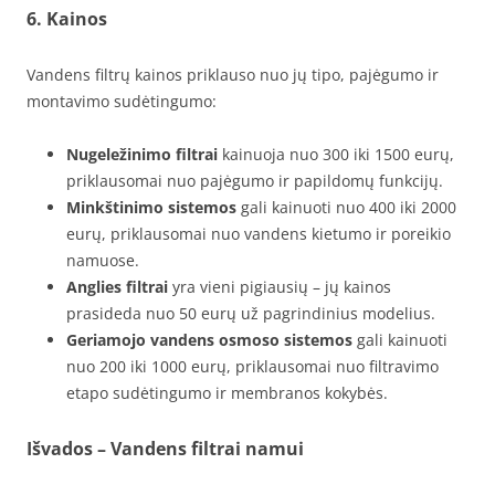
6. Kainos
Vandens filtrų kainos priklauso nuo jų tipo, pajėgumo ir
montavimo sudėtingumo:
Nugeležinimo filtrai
kainuoja nuo 300 iki 1500 eurų,
priklausomai nuo pajėgumo ir papildomų funkcijų.
Minkštinimo sistemos
gali kainuoti nuo 400 iki 2000
eurų, priklausomai nuo vandens kietumo ir poreikio
namuose.
Anglies filtrai
yra vieni pigiausių – jų kainos
prasideda nuo 50 eurų už pagrindinius modelius.
Geriamojo vandens osmoso sistemos
gali kainuoti
nuo 200 iki 1000 eurų, priklausomai nuo filtravimo
etapo sudėtingumo ir membranos kokybės.
Išvados – Vandens filtrai namui