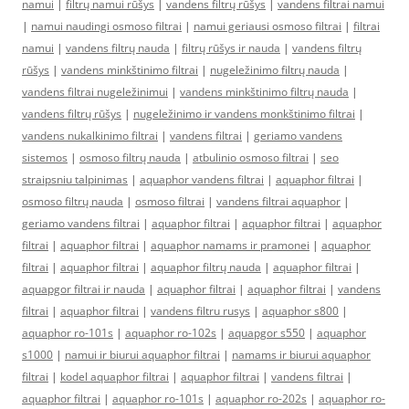
namui
|
filtrų namui rūšys
|
vandens filtrų rūšys
|
vandens filtrai namui
|
namui naudingi osmoso filtrai
|
namui geriausi osmoso filtrai
|
filtrai
namui
|
vandens filtrų nauda
|
filtrų rūšys ir nauda
|
vandens filtrų
rūšys
|
vandens minkštinimo filtrai
|
nugeležinimo filtrų nauda
|
vandens filtrai nugeležinimui
|
vandens minkštinimo filtrų nauda
|
vandens filtrų rūšys
|
nugeležinimo ir vandens monkštinimo filtrai
|
vandens nukalkinimo filtrai
|
vandens filtrai
|
geriamo vandens
sistemos
|
osmoso filtrų nauda
|
atbulinio osmoso filtrai
|
seo
straipsniu talpinimas
|
aquaphor vandens filtrai
|
aquaphor filtrai
|
osmoso filtrų nauda
|
osmoso filtrai
|
vandens filtrai aquaphor
|
geriamo vandens filtrai
|
aquaphor filtrai
|
aquaphor filtrai
|
aquaphor
filtrai
|
aquaphor filtrai
|
aquaphor namams ir pramonei
|
aquaphor
filtrai
|
aquaphor filtrai
|
aquaphor filtrų nauda
|
aquaphor filtrai
|
aquapgor filtrai ir nauda
|
aquaphor filtrai
|
aquaphor filtrai
|
vandens
filtrai
|
aquaphor filtrai
|
vandens filtru rusys
|
aquaphor s800
|
aquaphor ro-101s
|
aquaphor ro-102s
|
aquapgor s550
|
aquaphor
s1000
|
namui ir biurui aquaphor filtrai
|
namams ir biurui aquaphor
filtrai
|
kodel aquaphor filtrai
|
aquaphor filtrai
|
vandens filtrai
|
aquaphor filtrai
|
aquaphor ro-101s
|
aquaphor ro-202s
|
aquaphor ro-