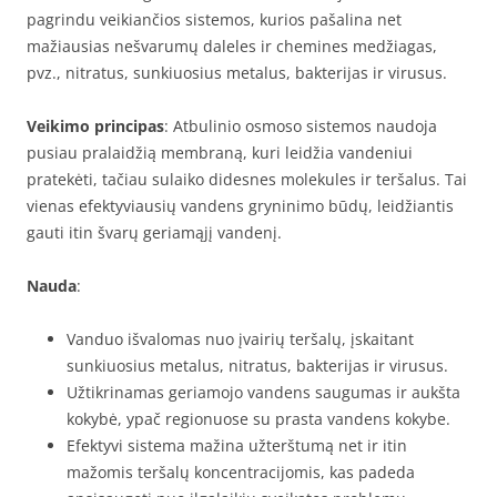
pagrindu veikiančios sistemos, kurios pašalina net
mažiausias nešvarumų daleles ir chemines medžiagas,
pvz., nitratus, sunkiuosius metalus, bakterijas ir virusus.
Veikimo principas
: Atbulinio osmoso sistemos naudoja
pusiau pralaidžią membraną, kuri leidžia vandeniui
pratekėti, tačiau sulaiko didesnes molekules ir teršalus. Tai
vienas efektyviausių vandens gryninimo būdų, leidžiantis
gauti itin švarų geriamąjį vandenį.
Nauda
:
Vanduo išvalomas nuo įvairių teršalų, įskaitant
sunkiuosius metalus, nitratus, bakterijas ir virusus.
Užtikrinamas geriamojo vandens saugumas ir aukšta
kokybė, ypač regionuose su prasta vandens kokybe.
Efektyvi sistema mažina užterštumą net ir itin
mažomis teršalų koncentracijomis, kas padeda