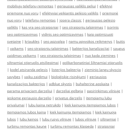
mobiliųjų telefonų remontas
|
geriausias valiklis peliui
|
efektyvi
priemone nuo voru
|
efektyviai veikiantis pelėsio valiklis
|
priemonė
nuo vorų
|
telefonų remontas
|
josera classic
|
geriausias pelesio
valiklis
|
kas yra seo straipsniai
|
seo straipsniu talpinimas
|
isorinis
seo optimizavimas
|
vidinis seo optimizavimas
|
kaip optimizuoti
svetaine
|
kriaukles
|
seo apzvalga
|
namu apyvokos reikmenys
|
buitis
|
vaikams
|
seo straipsniu talpinimas
|
bakterijos kanalizacijai
|
saugus
zaidimas vaikams
|
seo straipsniu talpinimas
|
nuo kada ziemines
|
siltnamiai stipruolis atsiliepimai
|
polikarbonatiniai šiltnamiai stipruolis
|
kodel atsiranda pelesis
|
listerijos bakterija
|
zieminio langu skyscio
savybes
|
vaiku zaidimui
|
bioloģiskie risinājumi
|
geriausios
kanalizacijos bakterijos
|
adblue skystis
|
buhalterine apskaita
|
parama privaciam darzeliui
|
darzeliai gelbeja
|
pasirinkimas vilniuje
|
ieskome geriausio darzelio
|
privatus darzelis
|
itempiamu lubu
privalumai
|
lubu kaina netrukdo
|
kiek kainuoja itempiamos lubos
|
itempiamos lubos kaina
|
kiek kainuoja itempiamos
|
kiek kainuoja
lubos
|
lubu kainos
|
lubu rusys vilniuje
|
lubos vilniuje
|
siltnamiai
|
turbinu remontas kaune
|
turbinu remontas klaipeda
|
straipsniai