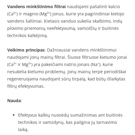
Vandens minkštinimo filtrai
naudojami pašalinti kalcio
(Ca²⁺) ir magnio (Mg²⁺) jonus, kurie yra pagrindiniai kietojo
vandens šaltiniai. Kietasis vanduo sukelia skalbimo, indų
plovimo priemonių neefektyvumą, vamzdžių ir buitinės
technikos kalkėjimą.
Veikimo principas
: Dažniausiai vandens minkštinimui
naudojami jonų mainų filtrai. Šiuose filtruose kietumo jonai
(Ca²⁺ ir Mg²⁺) yra pakeičiami natrio jonais (Na⁺), kurie
nesukelia kietumo problemų. Jonų mainų terpė periodiškai
regeneruojama naudojant sūrų tirpalą, kad būtų išlaikytas
filtrų efektyvumas.
Nauda
:
Efektyvus kalkių nuosėdų sumažinimas ant buitinės
technikos ir vamzdynų, kas pailgina jų tarnavimo
laiką.