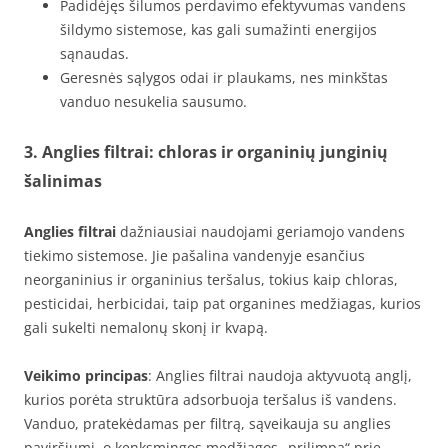
Padidėjęs šilumos perdavimo efektyvumas vandens
šildymo sistemose, kas gali sumažinti energijos
sąnaudas.
Geresnės sąlygos odai ir plaukams, nes minkštas
vanduo nesukelia sausumo.
3. Anglies filtrai: chloras ir organinių junginių
šalinimas
Anglies filtrai
dažniausiai naudojami geriamojo vandens
tiekimo sistemose. Jie pašalina vandenyje esančius
neorganinius ir organinius teršalus, tokius kaip chloras,
pesticidai, herbicidai, taip pat organines medžiagas, kurios
gali sukelti nemalonų skonį ir kvapą.
Veikimo principas
: Anglies filtrai naudoja aktyvuotą anglį,
kurios porėta struktūra adsorbuoja teršalus iš vandens.
Vanduo, pratekėdamas per filtrą, sąveikauja su anglies
paviršiumi, o kenksmingos medžiagos „prilimpa“ prie