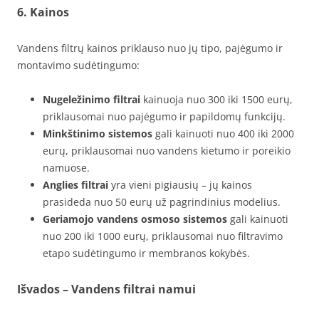
6. Kainos
Vandens filtrų kainos priklauso nuo jų tipo, pajėgumo ir
montavimo sudėtingumo:
Nugeležinimo filtrai
kainuoja nuo 300 iki 1500 eurų,
priklausomai nuo pajėgumo ir papildomų funkcijų.
Minkštinimo sistemos
gali kainuoti nuo 400 iki 2000
eurų, priklausomai nuo vandens kietumo ir poreikio
namuose.
Anglies filtrai
yra vieni pigiausių – jų kainos
prasideda nuo 50 eurų už pagrindinius modelius.
Geriamojo vandens osmoso sistemos
gali kainuoti
nuo 200 iki 1000 eurų, priklausomai nuo filtravimo
etapo sudėtingumo ir membranos kokybės.
Išvados – Vandens filtrai namui