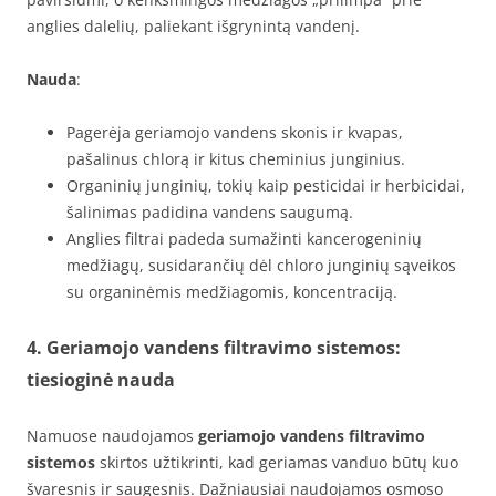
anglies dalelių, paliekant išgrynintą vandenį.
Nauda
:
Pagerėja geriamojo vandens skonis ir kvapas,
pašalinus chlorą ir kitus cheminius junginius.
Organinių junginių, tokių kaip pesticidai ir herbicidai,
šalinimas padidina vandens saugumą.
Anglies filtrai padeda sumažinti kancerogeninių
medžiagų, susidarančių dėl chloro junginių sąveikos
su organinėmis medžiagomis, koncentraciją.
4. Geriamojo vandens filtravimo sistemos:
tiesioginė nauda
Namuose naudojamos
geriamojo vandens filtravimo
sistemos
skirtos užtikrinti, kad geriamas vanduo būtų kuo
švaresnis ir saugesnis. Dažniausiai naudojamos osmoso