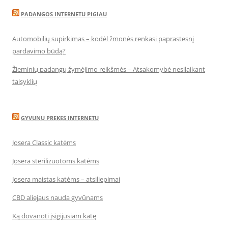
PADANGOS INTERNETU PIGIAU
Automobilių supirkimas – kodėl žmonės renkasi paprastesnį
pardavimo būdą?
Žieminių padangų žymėjimo reikšmės – Atsakomybė nesilaikant
taisyklių
GYVUNU PREKES INTERNETU
Josera Classic katėms
Josera sterilizuotoms katėms
Josera maistas katėms – atsiliepimai
CBD aliejaus nauda gyvūnams
Ką dovanoti įsigijusiam katę