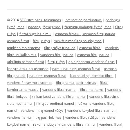
© 2014
SEO straipsniu talpinimas
|
internetine parduotuve
|
padangų
žymėjimas
|
padangų žymėjimas
|
žieminių padangų žymėjimas
|
filtrų
rūšys
|
filtrai nugeležinimui
|
osmoso filtrai> |
osmoso filtrų nauda
|
osmoso filtrai
|
filtrų rūšys
|
minkštinimo filtrų naudojimas
|
minkštinimo sistema
|
filtrų rūšys ir nauda
|
osmoso filtrai
|
vandens
filtrai nukalkinimui
|
vandens filtrų nauda
|
osmoso filtrų nauda
|
atbulinio osmoso filtrai
|
filtrų rūšys
|
apie geriamo vandens filtrus
|
kas yra atbulinis osmosas
|
namui naudingi osmoso filtrai
|
osmoso
filtrų nauda
|
naudingi osmoso filtrai
|
kuo naudingi osmoso filtrai
|
vandens filtravimo sistemos
|
filtrų namui pasirinkimas
|
filtrai
komfortui namuose
|
vandens filtrai namui
|
filtrai namams
|
vandens
filtrai kokybei
|
tinkamiausi vandens filtrai namui
|
vandens filtravimo
sistemos namui
|
filtrų sprendimai namui
|
ieškome vandens filtrų
namui
|
vandens filtrų namui rūšys
|
vandens kokybei filtrai namui
|
vandens namui filtrų pasirinkimas
|
vandens filtrų rtūšys
|
vandens
kokybei name
|
rekomenduojami vandens filtrai namui
|
vandens filtrai