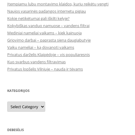
Įtempiamų lubų montavimo klaidos, kurių reikėtų vengti
Naujos vasarinės padangos internetu pigiau
Kokie netikėtumai gali iškilti kelyje?
Kokybiškas vanduo namuose – vandens filtrai
Mediniai nameliai vaikams – kiek kainuoja
Griovimo darbai – paprasta siena daugiabutyje
Vaikų nameliai – ką dovanoti vaikams
Privatus darželis Klaipėdoje – vis populiaresnis
Kuo svarbus vandens filtravimas
Privatus lopšelis Vilniuje – nauda ir tėvams
KATEGORIJOS
Kategorijos
DEBESĖLIS