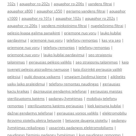
102s
|
aquaphor ro-202s
|
aquaphor ro-206s
|
vandens filtrai
|
aquaphor s800
|
aquaphor s550
|
geriamo vandens filtrai
|
aquaphor
s1000
|
aquaphor ro 101s
|
aquaphor 102s
|
aquaphor ro 202s
|
aquaphor ro 206s
|
vandens minkstinimo filtrai
|
nugeležinimo filtrai
|
pelesio kvapa galima panaikinti
|
priemone nuo voru
|
lauko kubilai
pardavimui
|
priemonė nuo vorų
|
telefonų remontas
|
kas yra seo
|
priemone nuo voru
|
telefonų remontas
|
telefonų remontas
|
priemonė nuo vorų
|
lauko kubilai pardavimui
|
seo straipsniu
talpinimas
|
geriausias pelėsio valiklis
|
seo straipsniu talpinimas
|
kaip
isvengti pelesio atsiradimo namuose
|
kaip išsirinkti geriausią valiklį
pelėsiui
|
puiki dovana vaikams
|
smagiam žaidimui kieme
|
aikštelės
vaikų laiko praleidimui
|
telefonų remontas naudingas
|
geriausias
kaciu kraikas
|
dazniausiai gendantys telefonai
|
geriausias maistas
sterilizuotoms katėms
|
padangų žymėjimas
|
mobiliųjų telefonų
remontas
|
sterilizuotoms katėms geriausias
|
kiek kainuoja kubilai
|
dažnai gendantys telefonai
|
geriausias vonios valiklis
|
elektromobiliu
ikrovimo stoteliu pletra lietuvoje
|
lietuvoje daugeja stoteliu
|
padangų
žymėjimas reikalingas
|
vasarinės padangos elektromobiliams
|
naudingas žieminių padangų žymėjimas
|
kuo naudingas remontas
|