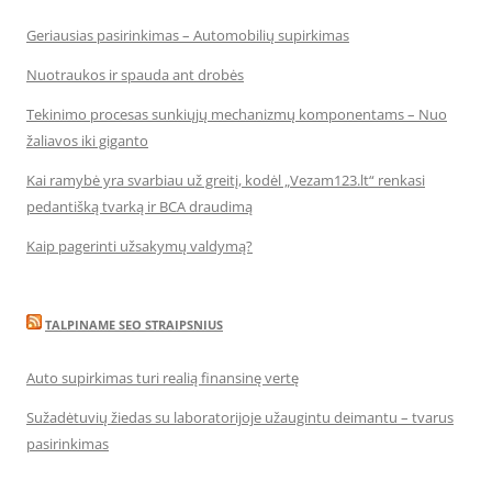
Geriausias pasirinkimas – Automobilių supirkimas
Nuotraukos ir spauda ant drobės
Tekinimo procesas sunkiųjų mechanizmų komponentams – Nuo
žaliavos iki giganto
Kai ramybė yra svarbiau už greitį, kodėl „Vezam123.lt“ renkasi
pedantišką tvarką ir BCA draudimą
Kaip pagerinti užsakymų valdymą?
TALPINAME SEO STRAIPSNIUS
Auto supirkimas turi realią finansinę vertę
Sužadėtuvių žiedas su laboratorijoje užaugintu deimantu – tvarus
pasirinkimas