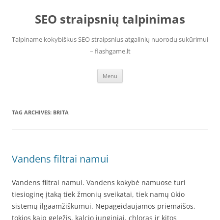
Skip
to
SEO straipsnių talpinimas
content
Talpiname kokybiškus SEO straipsnius atgalinių nuorodų sukūrimui
– flashgame.lt
Menu
TAG ARCHIVES:
BRITA
Vandens filtrai namui
Vandens filtrai namui. Vandens kokybė namuose turi
tiesioginę įtaką tiek žmonių sveikatai, tiek namų ūkio
sistemų ilgaamžiškumui. Nepageidaujamos priemaišos,
tokios kaip geležis, kalcio junginiai, chloras ir kitos