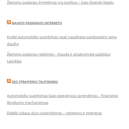
Žieminių padangų žymėjimas yra svarbus – kaip išvengti klaidų
NAUJOS PADANGOS INTERNETU
Kodėl automobilių supirkimas ypač naudingas parduodant seną,
daužtą
Žieminių padangų reikšmės – Nauda ir atsakomybė pažeidus
taisykles
SEO STRAIPSNIU TALPINIMAS
Automobilių supirkimas kaip operatyvus sprendimas – finansinio
likvidumo mechanizmas
Didelis vidaus durų pasirinkimas – rankenos ir interjeras