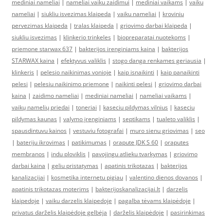
mediniai nameliai
|
nameliai vaiku zaidimui
|
mediniai vaikams
|
vaiku
nameliai
|
siukliu isvezimas klaipeda
|
vaiku nameliai
|
kroviniu
pervezimas klaipeda
|
tralas klaipeda
|
griovimo darbai klaipeda
|
siukliu isvezimas
|
klinkerio trinkeles
|
biopreparatai nuotekoms
|
priemone starwax 637
|
bakterijos irenginiams kaina
|
bakterijos
STARWAX kaina
|
efektyvus valiklis
|
stogo danga renkames geriausia
|
klinkeris
|
pelesio naikinimas vonioje
|
kaip isnaikinti
|
kaip panaikinti
pelesi
|
pelesiu naikinimo priemone
|
naikinti pelesi
|
griovimo darbai
kaina
|
zaidimo nameliai
|
mediniai nameliai
|
nameliai vaikams
|
vaikų namelių priedai
|
toneriai
|
kaseciu pildymas vilnius
|
kaseciu
pildymas kaunas
|
valymo įrenginiams
|
septikams
|
tualeto valiklis
|
spausdintuvu kainos
|
vestuviu fotografai
|
muro sienu griovimas
|
seo
|
bateriju ikrovimas
|
patikimumas
|
orapute JDK S 60
|
oraputes
membranos
|
indu ploviklis
|
pavojingu atlieku tvarkymas
|
griovimo
darbai kaina
|
geliu pristatymas
|
apatinis trikotazas
|
bakterijos
kanalizacijai
|
kosmetika internetu pigiau
|
valentino dienos dovanos
|
apatinis trikotazas moterims
|
bakterijoskanalizacijai.lt
|
darzelis
klaipedoje
|
vaiku darzelis klaipedoje
|
pagalba tėvams klaipėdoje
|
privatus darželis klaipėdoje gelbėja
|
darželis klaipėdoje
|
pasirinkimas