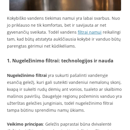
Kokybiško vandens tiekimas namui yra labai svarbus. Nuo
jo priklauso ne tik komfortas, bet ir savijauta ar net
gyvenančių sveikata. Todėl vandens
filtrai namui
reikalingi
tam, kad būtų atstatyta aukščiausia kokybė ir vanduo būtų
parengtas gėrimui net kūdikėliams.
1. Nugeležinimo filtrai: technologijos ir nauda
Nugeležinimo filtrai
yra sukurti pašalinti vandenyje
esančią geležį, kuri gali suteikti vandeniui nemalonų skonį,
kvapą ir sukelti rudų dėmių ant vonios, tualeto ar skalbimo
mašinos paviršių. Daugelyje regionų požeminis vanduo yra
užterštas geležies junginiais, todėl nugeležinimo filtrai
tampa būtinu sprendimu namų ūkiams.
Veikimo principas
: Geležis paprastai būna dvivalentė