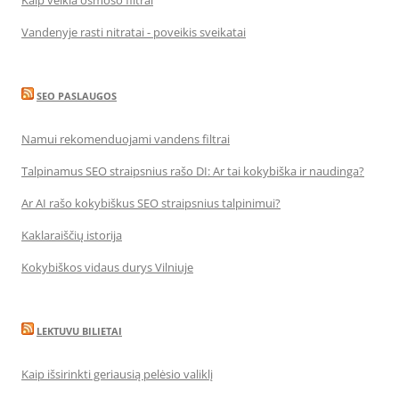
Kaip veikia osmoso filtrai
Vandenyje rasti nitratai - poveikis sveikatai
SEO PASLAUGOS
Namui rekomenduojami vandens filtrai
Talpinamus SEO straipsnius rašo DI: Ar tai kokybiška ir naudinga?
Ar AI rašo kokybiškus SEO straipsnius talpinimui?
Kaklaraiščių istorija
Kokybiškos vidaus durys Vilniuje
LEKTUVU BILIETAI
Kaip išsirinkti geriausią pelėsio valiklį