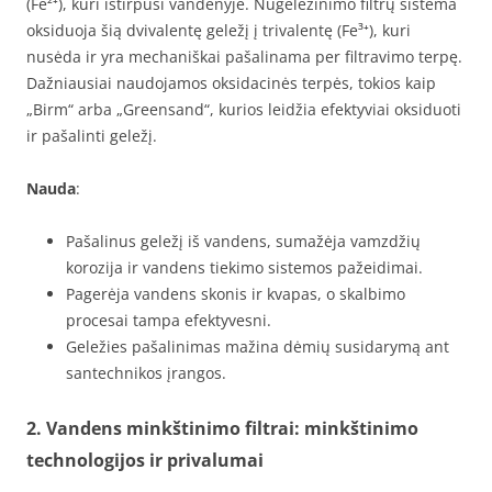
(Fe²⁺), kuri ištirpusi vandenyje. Nugeležinimo filtrų sistema
oksiduoja šią dvivalentę geležį į trivalentę (Fe³⁺), kuri
nusėda ir yra mechaniškai pašalinama per filtravimo terpę.
Dažniausiai naudojamos oksidacinės terpės, tokios kaip
„Birm“ arba „Greensand“, kurios leidžia efektyviai oksiduoti
ir pašalinti geležį.
Nauda
:
Pašalinus geležį iš vandens, sumažėja vamzdžių
korozija ir vandens tiekimo sistemos pažeidimai.
Pagerėja vandens skonis ir kvapas, o skalbimo
procesai tampa efektyvesni.
Geležies pašalinimas mažina dėmių susidarymą ant
santechnikos įrangos.
2. Vandens minkštinimo filtrai: minkštinimo
technologijos ir privalumai