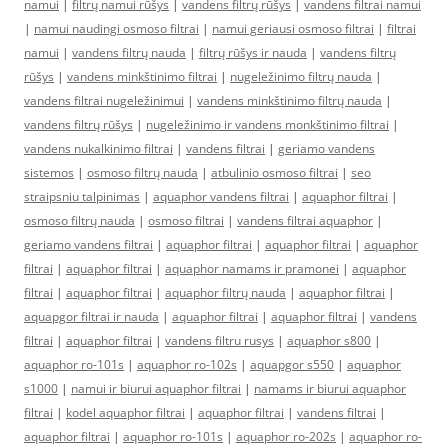
namui
|
filtrų namui rūšys
|
vandens filtrų rūšys
|
vandens filtrai namui
|
namui naudingi osmoso filtrai
|
namui geriausi osmoso filtrai
|
filtrai
namui
|
vandens filtrų nauda
|
filtrų rūšys ir nauda
|
vandens filtrų
rūšys
|
vandens minkštinimo filtrai
|
nugeležinimo filtrų nauda
|
vandens filtrai nugeležinimui
|
vandens minkštinimo filtrų nauda
|
vandens filtrų rūšys
|
nugeležinimo ir vandens monkštinimo filtrai
|
vandens nukalkinimo filtrai
|
vandens filtrai
|
geriamo vandens
sistemos
|
osmoso filtrų nauda
|
atbulinio osmoso filtrai
|
seo
straipsniu talpinimas
|
aquaphor vandens filtrai
|
aquaphor filtrai
|
osmoso filtrų nauda
|
osmoso filtrai
|
vandens filtrai aquaphor
|
geriamo vandens filtrai
|
aquaphor filtrai
|
aquaphor filtrai
|
aquaphor
filtrai
|
aquaphor filtrai
|
aquaphor namams ir pramonei
|
aquaphor
filtrai
|
aquaphor filtrai
|
aquaphor filtrų nauda
|
aquaphor filtrai
|
aquapgor filtrai ir nauda
|
aquaphor filtrai
|
aquaphor filtrai
|
vandens
filtrai
|
aquaphor filtrai
|
vandens filtru rusys
|
aquaphor s800
|
aquaphor ro-101s
|
aquaphor ro-102s
|
aquapgor s550
|
aquaphor
s1000
|
namui ir biurui aquaphor filtrai
|
namams ir biurui aquaphor
filtrai
|
kodel aquaphor filtrai
|
aquaphor filtrai
|
vandens filtrai
|
aquaphor filtrai
|
aquaphor ro-101s
|
aquaphor ro-202s
|
aquaphor ro-