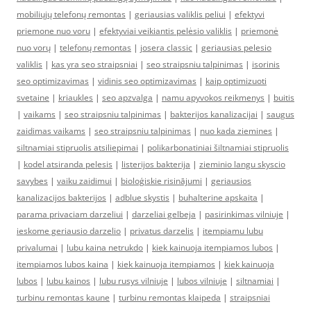
mobiliųjų telefonų remontas
|
geriausias valiklis peliui
|
efektyvi
priemone nuo voru
|
efektyviai veikiantis pelėsio valiklis
|
priemonė
nuo vorų
|
telefonų remontas
|
josera classic
|
geriausias pelesio
valiklis
|
kas yra seo straipsniai
|
seo straipsniu talpinimas
|
isorinis
seo optimizavimas
|
vidinis seo optimizavimas
|
kaip optimizuoti
svetaine
|
kriaukles
|
seo apzvalga
|
namu apyvokos reikmenys
|
buitis
|
vaikams
|
seo straipsniu talpinimas
|
bakterijos kanalizacijai
|
saugus
zaidimas vaikams
|
seo straipsniu talpinimas
|
nuo kada ziemines
|
siltnamiai stipruolis atsiliepimai
|
polikarbonatiniai šiltnamiai stipruolis
|
kodel atsiranda pelesis
|
listerijos bakterija
|
zieminio langu skyscio
savybes
|
vaiku zaidimui
|
bioloģiskie risinājumi
|
geriausios
kanalizacijos bakterijos
|
adblue skystis
|
buhalterine apskaita
|
parama privaciam darzeliui
|
darzeliai gelbeja
|
pasirinkimas vilniuje
|
ieskome geriausio darzelio
|
privatus darzelis
|
itempiamu lubu
privalumai
|
lubu kaina netrukdo
|
kiek kainuoja itempiamos lubos
|
itempiamos lubos kaina
|
kiek kainuoja itempiamos
|
kiek kainuoja
lubos
|
lubu kainos
|
lubu rusys vilniuje
|
lubos vilniuje
|
siltnamiai
|
turbinu remontas kaune
|
turbinu remontas klaipeda
|
straipsniai