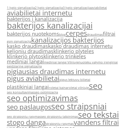
1 lygio signalizacija
2 lygio signalizacija
3 lygio signalizacija
aviabilietai
aviabilietai internetu
bakterijos i kanalizacija
bakterijos kanalizacijai
cerpes
bakterijos nuotekoms
filtrai
blog
draudimas
kanalizacijos bakterijos
gsm signalizacija
kasko draudimas
kasko draudimas internetu
kelionių draudimas
klinkerio plyteles
klinkerio plytos
klinkerio trinkeles
mediniai langai
mediniai langai Vilniuje
nuoteku valymo irenginiai
peidziarine signalizacija
pigiausias draudimas internetu
pigus aviabilietai
pigus lektuvu bilietai
seo
plastikiniai langai
roletai kaina
roletai vilniuje
seo konsultavimas
seo optimizacija
seo optimizavimas
seo straipsniai
seo paslaugos
seo tekstai
seo straipsniu rasymas
seo straipsniu talpinimas
stogo danga
vandens filtrai
straipsniu rasymas