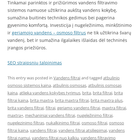
Tinkamai parinktos ir prižiūrimos vandens filtravimo
sistemos namuose užtikrina aukštą vandens kokybę,
sumažina buitinės technikos gedimus bei pagerina
gyvenimo komfortą. Investicija į nugeležinimo, minkštinimo
ir
geriamojo vandens – osmoso filtrus
ne tik užtikrina švarų
vandenį, bet ir sumažina ilgalaikes išlaidas dėl techninės
įrangos priežiūros.
SEO straipsnių talpinimas
This entry was posted in
Vandens filtrai
and tagged
atbulinio
osmoso sistemos kaina
,
atbulinis osmosas
,
atbulinis osmosas
kaina
,
atlieka vandens kokybes tyrimus
,
brita
,
brita filtrai
,
brita
filtrai kaina
,
brita maxtra
,
brita maxtra filtrai
,
brita maxtra plus
,
brita vandens filtrai
,
filtrai
,
geriamo vandens filtrai
,
maxtra filtrai
,
maxtra+
,
mechaniniai vandens filtrai
,
nugeležinimo filtrai
,
nugelezinimo filtras
,
nukalkinimo filtrai
,
osmoso filtrai
,
osmoso
filtrai kaina
,
vandens filtrai
,
vandens filtrai atsiliepimai
,
vandens
filtrai namui
,
vandens filtrai nuo kalkiu
,
vandens filtravimo