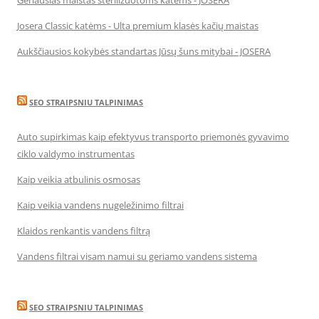
Geriausias maistas sterilizuotoms katėms - JOSERA
Josera Classic katėms - Ulta premium klasės kačių maistas
Aukščiausios kokybės standartas Jūsų šuns mitybai - JOSERA
SEO STRAIPSNIU TALPINIMAS
Auto supirkimas kaip efektyvus transporto priemonės gyvavimo
ciklo valdymo instrumentas
Kaip veikia atbulinis osmosas
Kaip veikia vandens nugeležinimo filtrai
Klaidos renkantis vandens filtrą
Vandens filtrai visam namui su geriamo vandens sistema
SEO STRAIPSNIU TALPINIMAS