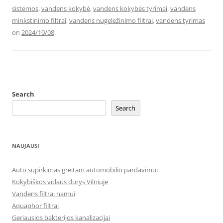
sistemos
,
vandens kokybė
,
vandens kokybės tyrimai
,
vandens
minkstinimo filtrai
,
vandens nugeležinimo filtrai
,
vandens tyrimas
on
2024/10/08
.
Search
Search
NAUJAUSI
Auto supirkimas greitam automobilio pardavimui
Kokybiškos vidaus durys Vilniuje
Vandens filtrai namui
Aquaphor filtrai
Geriausios bakterijos kanalizacijai