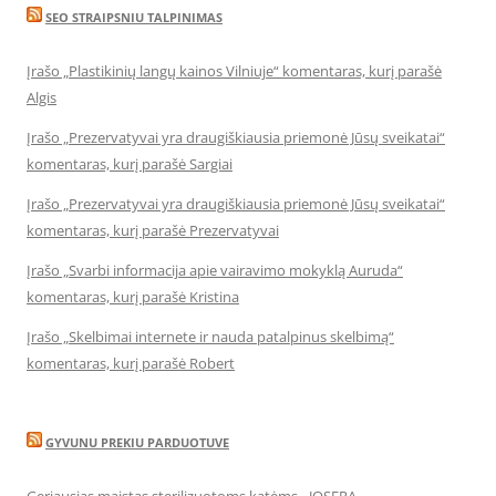
SEO STRAIPSNIU TALPINIMAS
Įrašo „Plastikinių langų kainos Vilniuje“ komentaras, kurį parašė
Algis
Įrašo „Prezervatyvai yra draugiškiausia priemonė Jūsų sveikatai“
komentaras, kurį parašė Sargiai
Įrašo „Prezervatyvai yra draugiškiausia priemonė Jūsų sveikatai“
komentaras, kurį parašė Prezervatyvai
Įrašo „Svarbi informacija apie vairavimo mokyklą Auruda“
komentaras, kurį parašė Kristina
Įrašo „Skelbimai internete ir nauda patalpinus skelbimą“
komentaras, kurį parašė Robert
GYVUNU PREKIU PARDUOTUVE