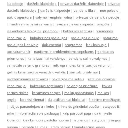
klaipėdoje
|
darželis klaipėdoje
|
privatus darželis klaipėdoje
|
privatus
darželis klaipėdoje
|
darželis klaipėdoje
|
vandens filtrai
|
nuo pelesio
|
aukliu agentura
|
valymo irenginiai kaina
|
privatus darzelis klaipedoje
|
mediniai nameliai vaikams
|
isveza atliekas klaipeda
|
orapūte
|
ieškantiems biologinių priemonių
|
bakterijos septikui
|
priemonės
kanalizacijai
|
buhalterines paslaugos
|
paslaugos vilniuje
|
patarimai
|
paslaugos Lietuvoje
|
dokumentai
|
programos
|
kiek kainuoja
|
apskaitaman.lt
|
naujiems ir probleminiams septikams
|
geriausios
priemones
|
kanalizaciniai vandenys
|
vandens suliniu valymas
|
vamzdziu valymo granules
|
mikrogranules kanalizacijos valymui
|
gelinis kanalizacijos vamzdziu valiklis
|
vamzdziu valymui
|
probleminiams septikams
|
bakterijos maišeliais
|
retai naudojamai
kanalizacijai
|
bakterijos septikams
|
bakterijos priežiūrai
|
kokias
cerpes rinktis
|
keramines cerpes
|
malkų pardavimas
|
malkos
|
anglis
|
ko tikisi klientai
|
dujų silikatiniai blokeliai
|
šiltinimo medžiagos
|
idėjos panaudojant trinkeles
|
trinkelės grindiniui puošia
|
statybos iš
arko
|
informacija apie paslaugą
|
kaip paruosti pagrinda trinkeliu
klojimui
|
kiek kainuoja pastoliu nuoma
|
naujienos
|
statybos
|
įrangos
nuoma
|
pamatu liejimas
|
stato namus
|
kanalizacijos kvapo