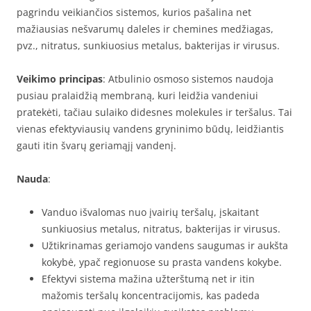
pagrindu veikiančios sistemos, kurios pašalina net
mažiausias nešvarumų daleles ir chemines medžiagas,
pvz., nitratus, sunkiuosius metalus, bakterijas ir virusus.
Veikimo principas
: Atbulinio osmoso sistemos naudoja
pusiau pralaidžią membraną, kuri leidžia vandeniui
pratekėti, tačiau sulaiko didesnes molekules ir teršalus. Tai
vienas efektyviausių vandens gryninimo būdų, leidžiantis
gauti itin švarų geriamąjį vandenį.
Nauda
:
Vanduo išvalomas nuo įvairių teršalų, įskaitant
sunkiuosius metalus, nitratus, bakterijas ir virusus.
Užtikrinamas geriamojo vandens saugumas ir aukšta
kokybė, ypač regionuose su prasta vandens kokybe.
Efektyvi sistema mažina užterštumą net ir itin
mažomis teršalų koncentracijomis, kas padeda