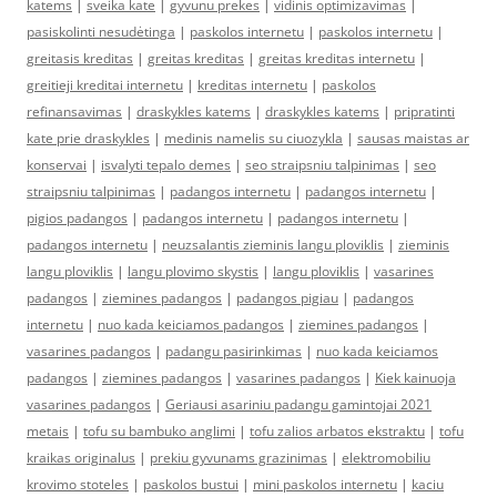
katems
|
sveika kate
|
gyvunu prekes
|
vidinis optimizavimas
|
pasiskolinti nesudėtinga
|
paskolos internetu
|
paskolos internetu
|
greitasis kreditas
|
greitas kreditas
|
greitas kreditas internetu
|
greitieji kreditai internetu
|
kreditas internetu
|
paskolos
refinansavimas
|
draskykles katems
|
draskykles katems
|
pripratinti
kate prie draskykles
|
medinis namelis su ciuozykla
|
sausas maistas ar
konservai
|
isvalyti tepalo demes
|
seo straipsniu talpinimas
|
seo
straipsniu talpinimas
|
padangos internetu
|
padangos internetu
|
pigios padangos
|
padangos internetu
|
padangos internetu
|
padangos internetu
|
neuzsalantis zieminis langu ploviklis
|
zieminis
langu ploviklis
|
langu plovimo skystis
|
langu ploviklis
|
vasarines
padangos
|
ziemines padangos
|
padangos pigiau
|
padangos
internetu
|
nuo kada keiciamos padangos
|
ziemines padangos
|
vasarines padangos
|
padangu pasirinkimas
|
nuo kada keiciamos
padangos
|
ziemines padangos
|
vasarines padangos
|
Kiek kainuoja
vasarines padangos
|
Geriausi asariniu padangu gamintojai 2021
metais
|
tofu su bambuko anglimi
|
tofu zalios arbatos ekstraktu
|
tofu
kraikas originalus
|
prekiu gyvunams grazinimas
|
elektromobiliu
krovimo stoteles
|
paskolos bustui
|
mini paskolos internetu
|
kaciu