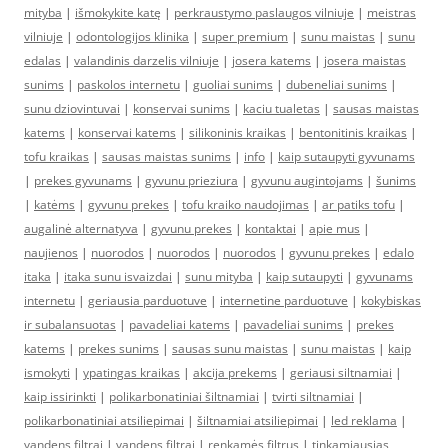
mityba
|
išmokykite katę
|
perkraustymo paslaugos vilniuje
|
meistras
vilniuje
|
odontologijos klinika
|
super premium
|
sunu maistas
|
sunu
edalas
|
valandinis darzelis vilniuje
|
josera katems
|
josera maistas
sunims
|
paskolos internetu
|
guoliai sunims
|
dubeneliai sunims
|
sunu dziovintuvai
|
konservai sunims
|
kaciu tualetas
|
sausas maistas
katems
|
konservai katems
|
silikoninis kraikas
|
bentonitinis kraikas
|
tofu kraikas
|
sausas maistas sunims
|
info
|
kaip sutaupyti gyvunams
|
prekes gyvunams
|
gyvunu prieziura
|
gyvunu augintojams
|
šunims
|
katėms
|
gyvunu prekes
|
tofu kraiko naudojimas
|
ar patiks tofu
|
augalinė alternatyva
|
gyvunu prekes
|
kontaktai
|
apie mus
|
naujienos
|
nuorodos
|
nuorodos
|
nuorodos
|
gyvunu prekes
|
edalo
itaka
|
itaka sunu isvaizdai
|
sunu mityba
|
kaip sutaupyti
|
gyvunams
internetu
|
geriausia parduotuve
|
internetine parduotuve
|
kokybiskas
ir subalansuotas
|
pavadeliai katems
|
pavadeliai sunims
|
prekes
katems
|
prekes sunims
|
sausas sunu maistas
|
sunu maistas
|
kaip
ismokyti
|
ypatingas kraikas
|
akcija prekems
|
geriausi siltnamiai
|
kaip issirinkti
|
polikarbonatiniai šiltnamiai
|
tvirti siltnamiai
|
polikarbonatiniai atsiliepimai
|
šiltnamiai atsiliepimai
|
led reklama
|
vandens filtrai
|
vandens filtrai
|
renkamės filtrus
|
tinkamiausias