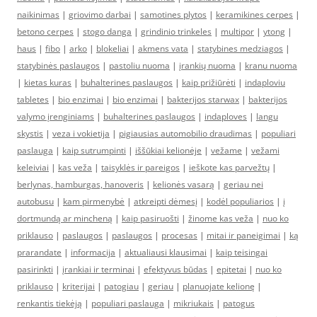
naikinimas
|
griovimo darbai
|
samotines plytos
|
keramikines cerpes
|
betono cerpes
|
stogo danga
|
grindinio trinkeles
|
multipor
|
ytong
|
haus
|
fibo
|
arko
|
blokeliai
|
akmens vata
|
statybines medziagos
|
statybinės paslaugos
|
pastoliu nuoma
|
įrankių nuoma
|
kranu nuoma
|
kietas kuras
|
buhalterines paslaugos
|
kaip prižiūrėti
|
indaploviu
tabletes
|
bio enzimai
|
bio enzimai
|
bakterijos starwax
|
bakterijos
valymo įrenginiams
|
buhalterines paslaugos
|
indaploves
|
langu
skystis
|
veza i vokietija
|
pigiausias automobilio draudimas
|
populiari
paslauga
|
kaip sutrumpinti
|
iššūkiai kelionėje
|
vežame
|
vežami
keleiviai
|
kas veža
|
taisyklės ir pareigos
|
ieškote kas parvežtų
|
berlynas, hamburgas, hanoveris
|
kelionės vasarą
|
geriau nei
autobusu
|
kam pirmenybė
|
atkreipti dėmesį
|
kodėl populiarios
|
į
dortmundą ar mincheną
|
kaip pasiruošti
|
žinome kas veža
|
nuo ko
priklauso
|
paslaugos
|
paslaugos
|
procesas
|
mitai ir paneigimai
|
ką
prarandate
|
informacija
|
aktualiausi klausimai
|
kaip teisingai
pasirinkti
|
įrankiai ir terminai
|
efektyvus būdas
|
epitetai
|
nuo ko
priklauso
|
kriterijai
|
patogiau
|
geriau
|
planuojate kelionę
|
renkantis tiekėją
|
populiari paslauga
|
mikriukais
|
patogus