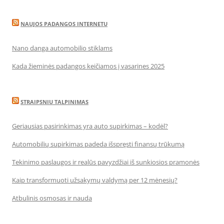
NAUJOS PADANGOS INTERNETU
Nano danga automobilio stiklams
Kada žieminės padangos keičiamos į vasarines 2025
STRAIPSNIU TALPINIMAS
Geriausias pasirinkimas yra auto supirkimas – kodėl?
Automobilių supirkimas padeda išspręsti finansų trūkumą
Tekinimo paslaugos ir realūs pavyzdžiai iš sunkiosios pramonės
Kaip transformuoti užsakymų valdymą per 12 mėnesių?
Atbulinis osmosas ir nauda