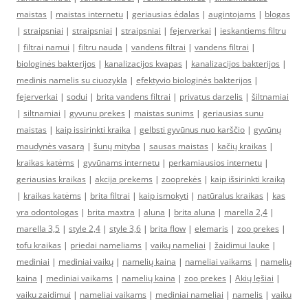
maistas
|
maistas internetu
|
geriausias ėdalas
|
augintojams
|
blogas
|
straipsniai
|
straipsniai
|
straipsniai
|
fejerverkai
|
ieskantiems filtru
|
filtrai namui
|
filtru nauda
|
vandens filtrai
|
vandens filtrai
|
biologinės bakterijos
|
kanalizacijos kvapas
|
kanalizacijos bakterijos
|
medinis namelis su ciuozykla
|
efektyvio biologinės bakterijos
|
fejerverkai
|
sodui
|
brita vandens filtrai
|
privatus darzelis
|
šiltnamiai
|
siltnamiai
|
gyvunu prekes
|
maistas sunims
|
geriausias sunu
maistas
|
kaip issirinkti kraika
|
gelbsti gyvūnus nuo karščio
|
gyvūnų
maudynės vasarą
|
šunų mityba
|
sausas maistas
|
kačių kraikas
|
kraikas katėms
|
gyvūnams internetu
|
perkamiausios internetu
|
geriausias kraikas
|
akcija prekems
|
zooprekės
|
kaip išsirinkti kraiką
|
kraikas katėms
|
brita filtrai
|
kaip ismokyti
|
natūralus kraikas
|
kas
yra odontologas
|
brita maxtra
|
aluna
|
brita aluna
|
marella 2,4
|
marella 3,5
|
style 2,4
|
style 3,6
|
brita flow
|
elemaris
|
zoo prekes
|
tofu kraikas
|
priedai nameliams
|
vaikų nameliai
|
žaidimui lauke
|
mediniai
|
mediniai vaikų
|
namelių kaina
|
nameliai vaikams
|
namelių
kaina
|
mediniai vaikams
|
namelių kaina
|
zoo prekes
|
Akių lęšiai
|
vaiku zaidimui
|
nameliai vaikams
|
mediniai nameliai
|
namelis
|
vaiku