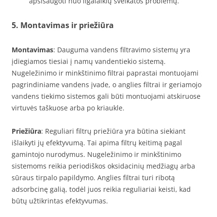
apsisaugoti nuo ilgalaikių sveikatos problemų.
5. Montavimas ir priežiūra
Montavimas
: Dauguma vandens filtravimo sistemų yra
įdiegiamos tiesiai į namų vandentiekio sistemą.
Nugeležinimo ir minkštinimo filtrai paprastai montuojami
pagrindiniame vandens įvade, o anglies filtrai ir geriamojo
vandens tiekimo sistemos gali būti montuojami atskiruose
virtuvės taškuose arba po kriaukle.
Priežiūra
: Reguliari filtrų priežiūra yra būtina siekiant
išlaikyti jų efektyvumą. Tai apima filtrų keitimą pagal
gamintojo nurodymus. Nugeležinimo ir minkštinimo
sistemoms reikia periodiškos oksidacinių medžiagų arba
sūraus tirpalo papildymo. Anglies filtrai turi ribotą
adsorbcinę galią, todėl juos reikia reguliariai keisti, kad
būtų užtikrintas efektyvumas.