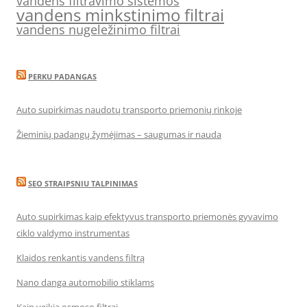
vandens filtravimo sistemos
vandens minkstinimo filtrai
vandens nugeležinimo filtrai
PERKU PADANGAS
Auto supirkimas naudotų transporto priemonių rinkoje
Žieminių padangų žymėjimas – saugumas ir nauda
SEO STRAIPSNIU TALPINIMAS
Auto supirkimas kaip efektyvus transporto priemonės gyvavimo
ciklo valdymo instrumentas
Klaidos renkantis vandens filtrą
Nano danga automobilio stiklams