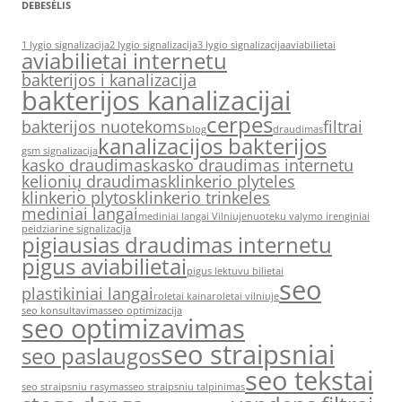
DEBESĖLIS
1 lygio signalizacija
2 lygio signalizacija
3 lygio signalizacija
aviabilietai
aviabilietai internetu
bakterijos i kanalizacija
bakterijos kanalizacijai
cerpes
bakterijos nuotekoms
filtrai
blog
draudimas
kanalizacijos bakterijos
gsm signalizacija
kasko draudimas
kasko draudimas internetu
kelionių draudimas
klinkerio plyteles
klinkerio plytos
klinkerio trinkeles
mediniai langai
mediniai langai Vilniuje
nuoteku valymo irenginiai
peidziarine signalizacija
pigiausias draudimas internetu
pigus aviabilietai
pigus lektuvu bilietai
seo
plastikiniai langai
roletai kaina
roletai vilniuje
seo konsultavimas
seo optimizacija
seo optimizavimas
seo straipsniai
seo paslaugos
seo tekstai
seo straipsniu rasymas
seo straipsniu talpinimas