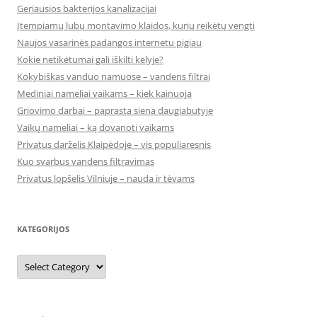
Geriausios bakterijos kanalizacijai
Įtempiamų lubų montavimo klaidos, kurių reikėtų vengti
Naujos vasarinės padangos internetu pigiau
Kokie netikėtumai gali iškilti kelyje?
Kokybiškas vanduo namuose – vandens filtrai
Mediniai nameliai vaikams – kiek kainuoja
Griovimo darbai – paprasta siena daugiabutyje
Vaikų nameliai – ką dovanoti vaikams
Privatus darželis Klaipėdoje – vis populiaresnis
Kuo svarbus vandens filtravimas
Privatus lopšelis Vilniuje – nauda ir tėvams
KATEGORIJOS
Kategorijos