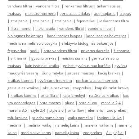
vandens filtrai
|
vandens filtrai
|
renkamės filtrus
|
tinkamiausias
maistas
|
maistas internetu
|
geriausias ėdalas
|
augintojams
|
blogas
|
straipsniai
|
straipsniai
|
straipsniai
|
fejerverkai
|
ieskantiems filtru
|
filtrai namui
|
filtru nauda
|
vandens filtrai
|
vandens filtrai
|
biologinės bakterijos
|
kanalizacijos kvapas
|
kanalizacijos bakterijos
|
medinis namelis su ciuozykla
|
efektyvio biologinės bakterijos
|
fejerverkai
|
sodui
|
brita vandens filtrai
|
privatus darzelis
|
šiltnamiai
|
siltnamiai
|
gyvunu prekes
|
maistas sunims
|
geriausias sunu
maistas
|
kaip issirinkti kraika
|
gelbsti gyvūnus nuo karščio
|
gyvūnų
maudynės vasarą
|
šunų mityba
|
sausas maistas
|
kačių kraikas
|
kraikas katėms
|
gyvūnams internetu
|
perkamiausios internetu
|
geriausias kraikas
|
akcija prekems
|
zooprekės
|
kaip išsirinkti kraiką
|
kraikas katėms
|
brita filtrai
|
kaip ismokyti
|
natūralus kraikas
|
kas
yra odontologas
|
brita maxtra
|
aluna
|
brita aluna
|
marella 2,4
|
marella 3,5
|
style 2,4
|
style 3,6
|
brita flow
|
elemaris
|
zoo prekes
|
tofu kraikas
|
priedai nameliams
|
vaikų nameliai
|
žaidimui lauke
|
mediniai
|
mediniai vaikų
|
namelių kaina
|
nameliai vaikams
|
namelių
kaina
|
mediniai vaikams
|
namelių kaina
|
zoo prekes
|
Akių lęšiai
|