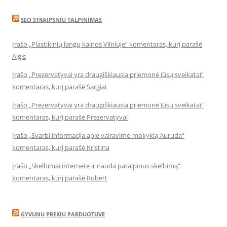
SEO STRAIPSNIU TALPINIMAS
Įrašo „Plastikinių langų kainos Vilniuje“ komentaras, kurį parašė
Algis
Įrašo „Prezervatyvai yra draugiškiausia priemonė Jūsų sveikatai“
komentaras, kurį parašė Sargiai
Įrašo „Prezervatyvai yra draugiškiausia priemonė Jūsų sveikatai“
komentaras, kurį parašė Prezervatyvai
Įrašo „Svarbi informacija apie vairavimo mokyklą Auruda“
komentaras, kurį parašė Kristina
Įrašo „Skelbimai internete ir nauda patalpinus skelbimą“
komentaras, kurį parašė Robert
GYVUNU PREKIU PARDUOTUVE