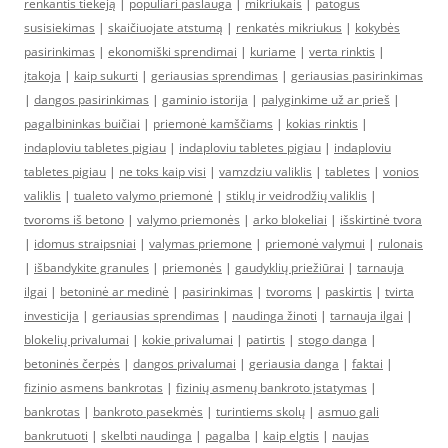
renkantis tiekėją
|
populiari paslauga
|
mikriukais
|
patogus
susisiekimas
|
skaičiuojate atstumą
|
renkatės mikriukus
|
kokybės
pasirinkimas
|
ekonomiški sprendimai
|
kuriame
|
verta rinktis
|
įtakoja
|
kaip sukurti
|
geriausias sprendimas
|
geriausias pasirinkimas
|
dangos pasirinkimas
|
gaminio istorija
|
palyginkime už ar prieš
|
pagalbininkas buičiai
|
priemonė kamščiams
|
kokias rinktis
|
indaploviu tabletes pigiau
|
indaploviu tabletes pigiau
|
indaploviu
tabletes pigiau
|
ne toks kaip visi
|
vamzdziu valiklis
|
tabletes
|
vonios
valiklis
|
tualeto valymo priemonė
|
stiklų ir veidrodžių valiklis
|
tvoroms iš betono
|
valymo priemonės
|
arko blokeliai
|
išskirtinė tvora
|
idomus straipsniai
|
valymas priemone
|
priemonė valymui
|
rulonais
|
išbandykite granules
|
priemonės
|
gaudyklių priežiūrai
|
tarnauja
ilgai
|
betoninė ar medinė
|
pasirinkimas
|
tvoroms
|
paskirtis
|
tvirta
investicija
|
geriausias sprendimas
|
naudinga žinoti
|
tarnauja ilgai
|
blokelių privalumai
|
kokie privalumai
|
patirtis
|
stogo danga
|
betoninės čerpės
|
dangos privalumai
|
geriausia danga
|
faktai
|
fizinio asmens bankrotas
|
fizinių asmenų bankroto įstatymas
|
bankrotas
|
bankroto pasekmės
|
turintiems skolų
|
asmuo gali
bankrutuoti
|
skelbti naudinga
|
pagalba
|
kaip elgtis
|
naujas