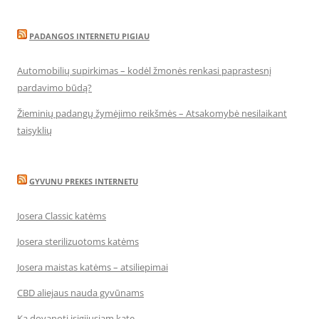
PADANGOS INTERNETU PIGIAU
Automobilių supirkimas – kodėl žmonės renkasi paprastesnį
pardavimo būdą?
Žieminių padangų žymėjimo reikšmės – Atsakomybė nesilaikant
taisyklių
GYVUNU PREKES INTERNETU
Josera Classic katėms
Josera sterilizuotoms katėms
Josera maistas katėms – atsiliepimai
CBD aliejaus nauda gyvūnams
Ką dovanoti įsigijusiam katę