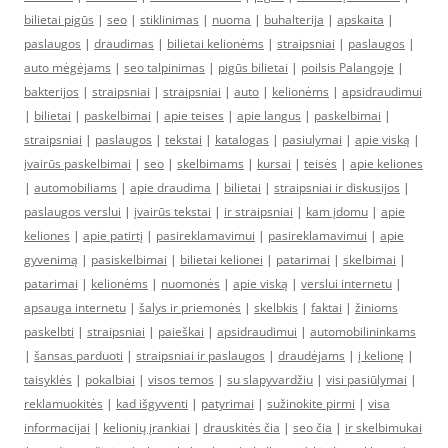
bilietai pigūs
|
seo
|
stiklinimas
|
nuoma
|
buhalterija
|
apskaita
|
paslaugos
|
draudimas
|
bilietai kelionėms
|
straipsniai
|
paslaugos
|
auto mėgėjams
|
seo talpinimas
|
pigūs bilietai
|
poilsis Palangoje
|
bakterijos
|
straipsniai
|
straipsniai
|
auto
|
kelionėms
|
apsidraudimui
|
bilietai
|
paskelbimai
|
apie teises
|
apie langus
|
paskelbimai
|
straipsniai
|
paslaugos
|
tekstai
|
katalogas
|
pasiulymai
|
apie viską
|
įvairūs paskelbimai
|
seo
|
skelbimams
|
kursai
|
teisės
|
apie keliones
|
automobiliams
|
apie draudima
|
bilietai
|
straipsniai ir diskusijos
|
paslaugos verslui
|
įvairūs tekstai
|
ir straipsniai
|
kam įdomu
|
apie
keliones
|
apie patirtį
|
pasireklamavimui
|
pasireklamavimui
|
apie
gyvenimą
|
pasiskelbimai
|
bilietai kelionei
|
patarimai
|
skelbimai
|
patarimai
|
kelionėms
|
nuomonės
|
apie viską
|
verslui internetu
|
apsauga internetu
|
šalys ir priemonės
|
skelbkis
|
faktai
|
žinioms
paskelbti
|
straipsniai
|
paieškai
|
apsidraudimui
|
automobilininkams
|
šansas parduoti
|
straipsniai ir paslaugos
|
draudėjams
|
į kelionę
|
taisyklės
|
pokalbiai
|
visos temos
|
su slapyvardžiu
|
visi pasiūlymai
|
reklamuokitės
|
kad išgyventi
|
patyrimai
|
sužinokite pirmi
|
visa
informacijai
|
kelionių įrankiai
|
drauskitės čia
|
seo čia
|
ir skelbimukai