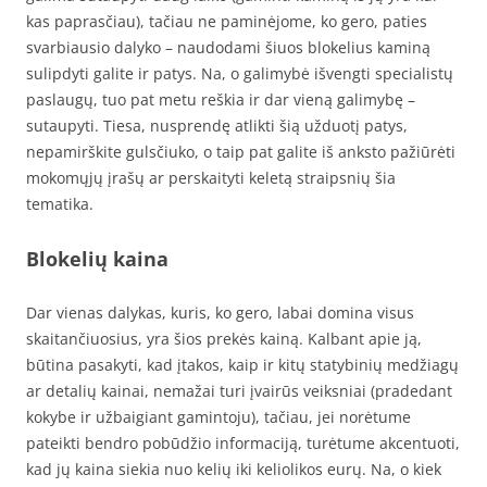
kas paprasčiau), tačiau ne paminėjome, ko gero, paties
svarbiausio dalyko – naudodami šiuos blokelius kaminą
sulipdyti galite ir patys. Na, o galimybė išvengti specialistų
paslaugų, tuo pat metu reškia ir dar vieną galimybę –
sutaupyti. Tiesa, nusprendę atlikti šią užduotį patys,
nepamirškite gulsčiuko, o taip pat galite iš anksto pažiūrėti
mokomųjų įrašų ar perskaityti keletą straipsnių šia
tematika.
Blokelių kaina
Dar vienas dalykas, kuris, ko gero, labai domina visus
skaitančiuosius, yra šios prekės kainą. Kalbant apie ją,
būtina pasakyti, kad įtakos, kaip ir kitų statybinių medžiagų
ar detalių kainai, nemažai turi įvairūs veiksniai (pradedant
kokybe ir užbaigiant gamintoju), tačiau, jei norėtume
pateikti bendro pobūdžio informaciją, turėtume akcentuoti,
kad jų kaina siekia nuo kelių iki keliolikos eurų. Na, o kiek