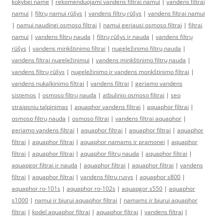
kokybei name
|
rekomenduojami vandens filtrai namui
|
vandens filtrai
namui
|
filtrų namui rūšys
|
vandens filtrų rūšys
|
vandens filtrai namui
|
namui naudingi osmoso filtrai
|
namui geriausi osmoso filtrai
|
filtrai
namui
|
vandens filtrų nauda
|
filtrų rūšys ir nauda
|
vandens filtrų
rūšys
|
vandens minkštinimo filtrai
|
nugeležinimo filtrų nauda
|
vandens filtrai nugeležinimui
|
vandens minkštinimo filtrų nauda
|
vandens filtrų rūšys
|
nugeležinimo ir vandens monkštinimo filtrai
|
vandens nukalkinimo filtrai
|
vandens filtrai
|
geriamo vandens
sistemos
|
osmoso filtrų nauda
|
atbulinio osmoso filtrai
|
seo
straipsniu talpinimas
|
aquaphor vandens filtrai
|
aquaphor filtrai
|
osmoso filtrų nauda
|
osmoso filtrai
|
vandens filtrai aquaphor
|
geriamo vandens filtrai
|
aquaphor filtrai
|
aquaphor filtrai
|
aquaphor
filtrai
|
aquaphor filtrai
|
aquaphor namams ir pramonei
|
aquaphor
filtrai
|
aquaphor filtrai
|
aquaphor filtrų nauda
|
aquaphor filtrai
|
aquapgor filtrai ir nauda
|
aquaphor filtrai
|
aquaphor filtrai
|
vandens
filtrai
|
aquaphor filtrai
|
vandens filtru rusys
|
aquaphor s800
|
aquaphor ro-101s
|
aquaphor ro-102s
|
aquapgor s550
|
aquaphor
s1000
|
namui ir biurui aquaphor filtrai
|
namams ir biurui aquaphor
filtrai
|
kodel aquaphor filtrai
|
aquaphor filtrai
|
vandens filtrai
|