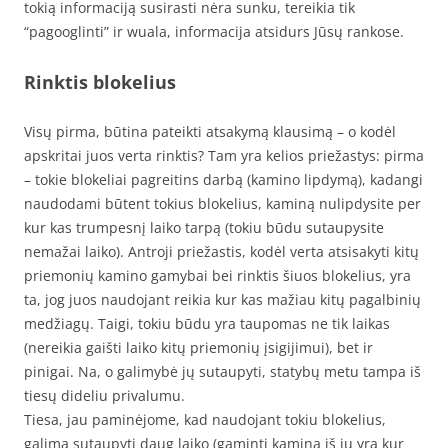
tokią informaciją susirasti nėra sunku, tereikia tik
“pagooglinti” ir wuala, informacija atsidurs Jūsų rankose.
Rinktis blokelius
Visų pirma, būtina pateikti atsakymą klausimą – o kodėl
apskritai juos verta rinktis? Tam yra kelios priežastys: pirma
– tokie blokeliai pagreitins darbą (kamino lipdymą), kadangi
naudodami būtent tokius blokelius, kaminą nulipdysite per
kur kas trumpesnį laiko tarpą (tokiu būdu sutaupysite
nemažai laiko). Antroji priežastis, kodėl verta atsisakyti kitų
priemonių kamino gamybai bei rinktis šiuos blokelius, yra
ta, jog juos naudojant reikia kur kas mažiau kitų pagalbinių
medžiagų. Taigi, tokiu būdu yra taupomas ne tik laikas
(nereikia gaišti laiko kitų priemonių įsigijimui), bet ir
pinigai. Na, o galimybė jų sutaupyti, statybų metu tampa iš
tiesų dideliu privalumu.
Tiesa, jau paminėjome, kad naudojant tokiu blokelius,
galima sutaupyti daug laiko (gaminti kaminą iš jų yra kur