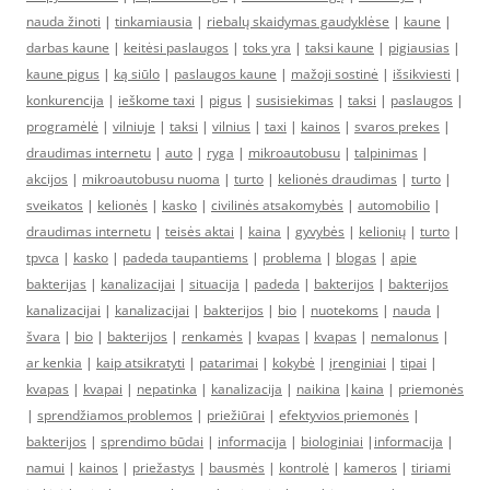
nauda žinoti
|
tinkamiausia
|
riebalų skaidymas gaudyklėse
|
kaune
|
darbas kaune
|
keitėsi paslaugos
|
toks yra
|
taksi kaune
|
pigiausias
|
kaune pigus
|
ką siūlo
|
paslaugos kaune
|
mažoji sostinė
|
išsikviesti
|
konkurencija
|
ieškome taxi
|
pigus
|
susisiekimas
|
taksi
|
paslaugos
|
programėlė
|
vilniuje
|
taksi
|
vilnius
|
taxi
|
kainos
|
svaros prekes
|
draudimas internetu
|
auto
|
ryga
|
mikroautobusu
|
talpinimas
|
akcijos
|
mikroautobusu nuoma
|
turto
|
kelionės draudimas
|
turto
|
sveikatos
|
kelionės
|
kasko
|
civilinės atsakomybės
|
automobilio
|
draudimas internetu
|
teisės aktai
|
kaina
|
gyvybės
|
kelionių
|
turto
|
tpvca
|
kasko
|
padeda taupantiems
|
problema
|
blogas
|
apie
bakterijas
|
kanalizacijai
|
situacija
|
padeda
|
bakterijos
|
bakterijos
kanalizacijai
|
kanalizacijai
|
bakterijos
|
bio
|
nuotekoms
|
nauda
|
švara
|
bio
|
bakterijos
|
renkamės
|
kvapas
|
kvapas
|
nemalonus
|
ar kenkia
|
kaip atsikratyti
|
patarimai
|
kokybė
|
įrenginiai
|
tipai
|
kvapas
|
kvapai
|
nepatinka
|
kanalizacija
|
naikina
|
kaina
|
priemonės
|
sprendžiamos problemos
|
priežiūrai
|
efektyvios priemonės
|
bakterijos
|
sprendimo būdai
|
informacija
|
biologiniai
|
informacija
|
namui
|
kainos
|
priežastys
|
bausmės
|
kontrolė
|
kameros
|
tiriami