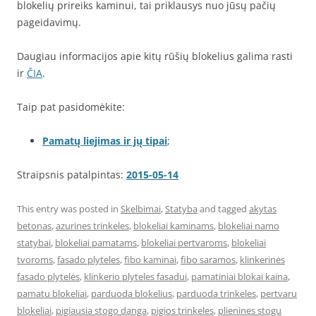
blokelių prireiks kaminui, tai priklausys nuo jūsų pačių
pageidavimų.
Daugiau informacijos apie kitų rūšių blokelius galima rasti
ir
ČIA
.
Taip pat pasidomėkite:
Pamatų liejimas ir jų tipai
;
Straipsnis patalpintas:
2015-05-14
This entry was posted in
Skelbimai
,
Statyba
and tagged
akytas
betonas
,
azurines trinkeles
,
blokeliai kaminams
,
blokeliai namo
statybai
,
blokeliai pamatams
,
blokeliai pertvaroms
,
blokeliai
tvoroms
,
fasado plyteles
,
fibo kaminai
,
fibo saramos
,
klinkerinės
fasado plytelės
,
klinkerio plyteles fasadui
,
pamatiniai blokai kaina
,
pamatu blokeliai
,
parduoda blokelius
,
parduoda trinkeles
,
pertvaru
blokeliai
,
pigiausia stogo danga
,
pigios trinkeles
,
plienines stogu