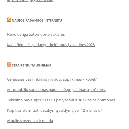
NAUJOS PADANGOS INTERNETU
Nano danga automobilio stiklams
Kada žieminės padangos keičiamos į vasarines 2025
STRAIPSNIU TALPINIMAS
Geriausias pasirinkimas yra auto supirkimas – kodėl?
Automobilių supirkimas padeda išspręsti finansų trūkumą
Tekinimo paslaugos ir realūs pavyzdžiai iš sunkiosios pramonės
Kaip transformuoti užsakymų valdymą per 12 mėnesių?
Atbulinis osmosas ir nauda