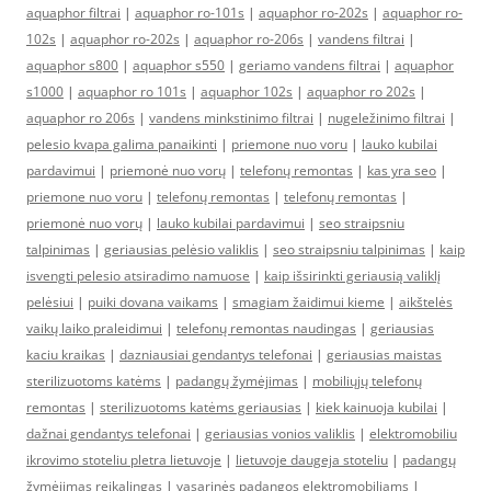
aquaphor filtrai
|
aquaphor ro-101s
|
aquaphor ro-202s
|
aquaphor ro-
102s
|
aquaphor ro-202s
|
aquaphor ro-206s
|
vandens filtrai
|
aquaphor s800
|
aquaphor s550
|
geriamo vandens filtrai
|
aquaphor
s1000
|
aquaphor ro 101s
|
aquaphor 102s
|
aquaphor ro 202s
|
aquaphor ro 206s
|
vandens minkstinimo filtrai
|
nugeležinimo filtrai
|
pelesio kvapa galima panaikinti
|
priemone nuo voru
|
lauko kubilai
pardavimui
|
priemonė nuo vorų
|
telefonų remontas
|
kas yra seo
|
priemone nuo voru
|
telefonų remontas
|
telefonų remontas
|
priemonė nuo vorų
|
lauko kubilai pardavimui
|
seo straipsniu
talpinimas
|
geriausias pelėsio valiklis
|
seo straipsniu talpinimas
|
kaip
isvengti pelesio atsiradimo namuose
|
kaip išsirinkti geriausią valiklį
pelėsiui
|
puiki dovana vaikams
|
smagiam žaidimui kieme
|
aikštelės
vaikų laiko praleidimui
|
telefonų remontas naudingas
|
geriausias
kaciu kraikas
|
dazniausiai gendantys telefonai
|
geriausias maistas
sterilizuotoms katėms
|
padangų žymėjimas
|
mobiliųjų telefonų
remontas
|
sterilizuotoms katėms geriausias
|
kiek kainuoja kubilai
|
dažnai gendantys telefonai
|
geriausias vonios valiklis
|
elektromobiliu
ikrovimo stoteliu pletra lietuvoje
|
lietuvoje daugeja stoteliu
|
padangų
žymėjimas reikalingas
|
vasarinės padangos elektromobiliams
|