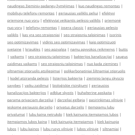
naudingas žieminių padangų žymėjimas
|
kuo naudingas remontas
|
mobiliųjų telefonų remontas
|
geriausias valiklis peliui
|
efektyvi
priemone nuo voru
|
efektyviai veikiantis pelėsio valiklis
|
priemonė
nuo vorų
|
telefonų remontas
|
josera classic
|
geriausias pelesio
valiklis
|
kas yra seo straipsniai
|
seo straipsniu talpinimas
|
isorinis
seo optimizavimas
|
vidinis seo optimizavimas
|
kaip optimizuoti
svetaine
|
kriaukles
|
seo apzvalga
|
namu apyvokos reikmenys
|
buitis
|
vaikams
|
seo straipsniu talpinimas
|
bakterijos kanalizacijai
|
saugus
zaidimas vaikams
|
seo straipsniu talpinimas
|
nuo kada ziemines
|
siltnamiai stipruolis atsiliepimai
|
polikarbonatiniai šiltnamiai stipruolis
|
kodel atsiranda pelesis
|
listerijos bakterija
|
zieminio langu skyscio
savybes
|
vaiku zaidimui
|
bioloģiskie risinājumi
|
geriausios
kanalizacijos bakterijos
|
adblue skystis
|
buhalterine apskaita
|
parama privaciam darzeliui
|
darzeliai gelbeja
|
pasirinkimas vilniuje
|
ieskome geriausio darzelio
|
privatus darzelis
|
itempiamu lubu
privalumai
|
lubu kaina netrukdo
|
kiek kainuoja itempiamos lubos
|
itempiamos lubos kaina
|
kiek kainuoja itempiamos
|
kiek kainuoja
lubos
|
lubu kainos
|
lubu rusys vilniuje
|
lubos vilniuje
|
siltnamiai
|