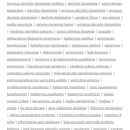
privatus darželis klaipėdoje gelbėja
|
darželis klaipėdoje
|
pasirinkimas
klaipėdoje
|
darželis klaipėdoje
|
privatus darželis klaipėdoje
|
privatus
darželis klaipėdoje
|
darželis klaipėdoje
|
vandens filtrai
|
nuo pelesio
|
aukliu agentura
|
valymo irenginiai kaina
|
privatus darzelis klaipedoje
|
mediniai nameliai vaikams
|
isveza atliekas klaipeda
|
orapūte
|
ieškantiems biologinių priemonių
|
bakterijos septikui
|
priemonės
kanalizacijai
|
buhalterines paslaugos
|
paslaugos vilniuje
|
patarimai
|
paslaugos Lietuvoje
|
dokumentai
|
programos
|
kiek kainuoja
|
apskaitaman.lt
|
naujiems ir probleminiams septikams
|
geriausios
priemones
|
kanalizaciniai vandenys
|
vandens suliniu valymas
|
vamzdziu valymo granules
|
mikrogranules kanalizacijos valymui
|
gelinis kanalizacijos vamzdziu valiklis
|
vamzdziu valymui
|
probleminiams septikams
|
bakterijos maišeliais
|
retai naudojamai
kanalizacijai
|
bakterijos septikams
|
bakterijos priežiūrai
|
kokias
cerpes rinktis
|
keramines cerpes
|
malkų pardavimas
|
malkos
|
anglis
|
ko tikisi klientai
|
dujų silikatiniai blokeliai
|
šiltinimo medžiagos
|
idėjos panaudojant trinkeles
|
trinkelės grindiniui puošia
|
statybos iš
arko
|
informacija apie paslaugą
|
kaip paruosti pagrinda trinkeliu
klojimui
|
kiek kainuoja pastoliu nuoma
|
naujienos
|
statybos
|
įrangos