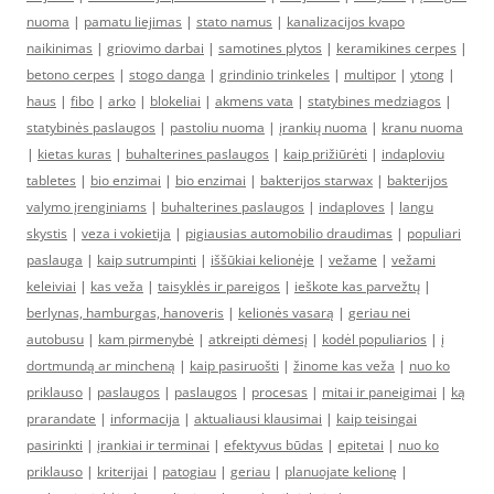
nuoma
|
pamatu liejimas
|
stato namus
|
kanalizacijos kvapo
naikinimas
|
griovimo darbai
|
samotines plytos
|
keramikines cerpes
|
betono cerpes
|
stogo danga
|
grindinio trinkeles
|
multipor
|
ytong
|
haus
|
fibo
|
arko
|
blokeliai
|
akmens vata
|
statybines medziagos
|
statybinės paslaugos
|
pastoliu nuoma
|
įrankių nuoma
|
kranu nuoma
|
kietas kuras
|
buhalterines paslaugos
|
kaip prižiūrėti
|
indaploviu
tabletes
|
bio enzimai
|
bio enzimai
|
bakterijos starwax
|
bakterijos
valymo įrenginiams
|
buhalterines paslaugos
|
indaploves
|
langu
skystis
|
veza i vokietija
|
pigiausias automobilio draudimas
|
populiari
paslauga
|
kaip sutrumpinti
|
iššūkiai kelionėje
|
vežame
|
vežami
keleiviai
|
kas veža
|
taisyklės ir pareigos
|
ieškote kas parvežtų
|
berlynas, hamburgas, hanoveris
|
kelionės vasarą
|
geriau nei
autobusu
|
kam pirmenybė
|
atkreipti dėmesį
|
kodėl populiarios
|
į
dortmundą ar mincheną
|
kaip pasiruošti
|
žinome kas veža
|
nuo ko
priklauso
|
paslaugos
|
paslaugos
|
procesas
|
mitai ir paneigimai
|
ką
prarandate
|
informacija
|
aktualiausi klausimai
|
kaip teisingai
pasirinkti
|
įrankiai ir terminai
|
efektyvus būdas
|
epitetai
|
nuo ko
priklauso
|
kriterijai
|
patogiau
|
geriau
|
planuojate kelionę
|