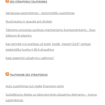
SEO STRAIPSNIU TALPINIMAS
Geriausias pasirinkimas – Automobilių supirkimas
Nuotraukos ir spauda ant drobės
Tekinimo procesas sunkiųjų mechanizmų komponentams – Nuo
žaliavos iki giganto
Kai ramybė yra svarbiau už greitį, kodėl „Vezam123.lt“ renkasi
pedantišką tvarką ir BCA draudimą
Kaip pagerinti užsakymų valdymą?
TALPINAME SEO STRAIPSNIUS
Auto supirkimas turi realią finansinę vertę
Sužadėtuvių žiedas su laboratorijoje užaugintu deimantu – tvarus
pasirinkimas