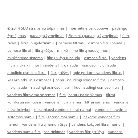
© 2014
SEO straipsniu talpinimas
|
internetine parduotuve
|
padangų
žymėjimas
|
padangų žymėjimas
|
žieminių padangų žymėjimas
|
filtrų
rūšys
|
filtrai nugeležinimui
|
osmoso filtrai> |
osmoso filtrų nauda
|
osmoso filtrai
|
filtrų rūšys
|
minkštinimo filtrų naudojimas
|
minkštinimo sistema
|
filtrų rūšys ir nauda
|
osmoso filtrai
|
vandens
filtrai nukalkinimui
|
vandens filtrų nauda
|
osmoso filtrų nauda
|
atbulinio osmoso filtrai
|
filtrų rūšys
|
apie geriamo vandens filtrus
|
kas yra atbulinis osmosas
|
namui naudingi osmoso filtrai
|
osmoso
filtrų nauda
|
naudingi osmoso filtrai
|
kuo naudingi osmoso filtrai
|
vandens filtravimo sistemos
|
filtrų namui pasirinkimas
|
filtrai
komfortui namuose
|
vandens filtrai namui
|
filtrai namams
|
vandens
filtrai kokybei
|
tinkamiausi vandens filtrai namui
|
vandens filtravimo
sistemos namui
|
filtrų sprendimai namui
|
ieškome vandens filtrų
namui
|
vandens filtrų namui rūšys
|
vandens kokybei filtrai namui
|
vandens namui filtrų pasirinkimas
|
vandens filtrų rtūšys
|
vandens