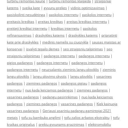
turbinu remontas kaune
|
turbinu remontas klaipeda
|
straipsniai
katems
|
sveika kate
|
gyvunu prekes
|
vidinis optimizavimas
|
pasiskolinti nesudėtinga
|
paskolos internetu
|
paskolos internetu
|
greitasis kreditas
|
greitas kreditas
|
greitas kreditas internetu
|
greitieji kreditai internetu
|
kreditas internetu
|
paskolos
refinansavimas
|
draskykles katems
|
draskykles katems
|
pripratinti
kate prie draskykles
|
medinis namelis su ciuozykla
|
sausas maistas ar
konservai
|
isvalyti tepalo demes
|
seo straipsniu talpinimas
|
seo
straipsniu talpinimas
|
padangos internetu
|
padangos internetu
|
pigios padangos
|
padangos internetu
|
padangos internetu
|
padangos internetu
|
neuzsalantis zieminis langu ploviklis
|
zieminis
langu ploviklis
|
langu plovimo skystis
|
langu ploviklis
|
vasarines
padangos
|
ziemines padangos
|
padangos pigiau
|
padangos
internetu
|
nuo kada keiciamos padangos
|
ziemines padangos
|
vasarines padangos
|
padangu pasirinkimas
|
nuo kada keiciamos
padangos
|
ziemines padangos
|
vasarines padangos
|
Kiek kainuoja
vasarines padangos
|
Geriausi asariniu padangu gamintojai 2021
metais
|
tofu su bambuko anglimi
|
tofu zalios arbatos ekstraktu
|
tofu
kraikas originalus
|
prekiu gyvunams grazinimas
|
elektromobiliu