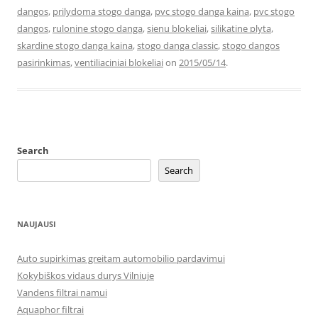
dangos
,
prilydoma stogo danga
,
pvc stogo danga kaina
,
pvc stogo
dangos
,
rulonine stogo danga
,
sienu blokeliai
,
silikatine plyta
,
skardine stogo danga kaina
,
stogo danga classic
,
stogo dangos
pasirinkimas
,
ventiliaciniai blokeliai
on
2015/05/14
.
Search
Search
NAUJAUSI
Auto supirkimas greitam automobilio pardavimui
Kokybiškos vidaus durys Vilniuje
Vandens filtrai namui
Aquaphor filtrai