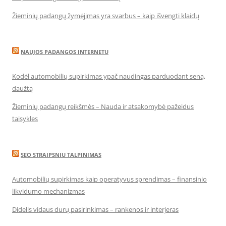
Žieminių padangų žymėjimas yra svarbus – kaip išvengti klaidų
NAUJOS PADANGOS INTERNETU
Kodėl automobilių supirkimas ypač naudingas parduodant seną,
daužtą
Žieminių padangų reikšmės – Nauda ir atsakomybė pažeidus
taisykles
SEO STRAIPSNIU TALPINIMAS
Automobilių supirkimas kaip operatyvus sprendimas – finansinio
likvidumo mechanizmas
Didelis vidaus durų pasirinkimas – rankenos ir interjeras