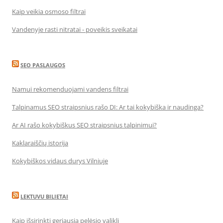
Kaip veikia osmoso filtrai
Vandenyje rasti nitratai - poveikis sveikatai
SEO PASLAUGOS
Namui rekomenduojami vandens filtrai
Talpinamus SEO straipsnius rašo DI: Ar tai kokybiška ir naudinga?
Ar AI rašo kokybiškus SEO straipsnius talpinimui?
Kaklaraiščių istorija
Kokybiškos vidaus durys Vilniuje
LEKTUVU BILIETAI
Kaip išsirinkti geriausią pelėsio valiklį