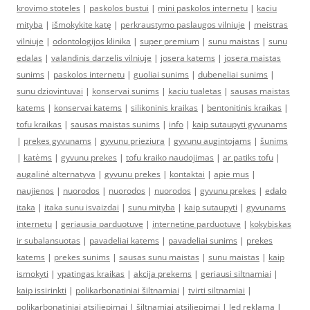
krovimo stoteles
|
paskolos bustui
|
mini paskolos internetu
|
kaciu
mityba
|
išmokykite katę
|
perkraustymo paslaugos vilniuje
|
meistras
vilniuje
|
odontologijos klinika
|
super premium
|
sunu maistas
|
sunu
edalas
|
valandinis darzelis vilniuje
|
josera katems
|
josera maistas
sunims
|
paskolos internetu
|
guoliai sunims
|
dubeneliai sunims
|
sunu dziovintuvai
|
konservai sunims
|
kaciu tualetas
|
sausas maistas
katems
|
konservai katems
|
silikoninis kraikas
|
bentonitinis kraikas
|
tofu kraikas
|
sausas maistas sunims
|
info
|
kaip sutaupyti gyvunams
|
prekes gyvunams
|
gyvunu prieziura
|
gyvunu augintojams
|
šunims
|
katėms
|
gyvunu prekes
|
tofu kraiko naudojimas
|
ar patiks tofu
|
augalinė alternatyva
|
gyvunu prekes
|
kontaktai
|
apie mus
|
naujienos
|
nuorodos
|
nuorodos
|
nuorodos
|
gyvunu prekes
|
edalo
itaka
|
itaka sunu isvaizdai
|
sunu mityba
|
kaip sutaupyti
|
gyvunams
internetu
|
geriausia parduotuve
|
internetine parduotuve
|
kokybiskas
ir subalansuotas
|
pavadeliai katems
|
pavadeliai sunims
|
prekes
katems
|
prekes sunims
|
sausas sunu maistas
|
sunu maistas
|
kaip
ismokyti
|
ypatingas kraikas
|
akcija prekems
|
geriausi siltnamiai
|
kaip issirinkti
|
polikarbonatiniai šiltnamiai
|
tvirti siltnamiai
|
polikarbonatiniai atsiliepimai
|
šiltnamiai atsiliepimai
|
led reklama
|