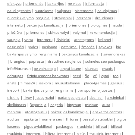
efektyvu
|
priemonės
|
bakterijos
|
ne visos
|
informacija
|
naudingesnės
|
nuotekoms
|
valymas
|
sistemoms
|
naudojimas
|
nuotekų valymo įrenginiai
|
straipsniai
|
internetu
|
draudimas
|
internetu
|
bakterijos kanalizacijai
|
priemones
|
biologinės
|
nauda
|
priežiūra
|
priemonės
|
skirtos valyti
|
valymui
|
rekomendacija
|
saugoja
|
verta
|
internetu
|
išsirinkti
|
atostogoms
|
kelionei
|
pasiruošti
|
padės
|
paslauga
|
patarimai
|
žmonės
|
sąvokos
|
bio
bakterijos valymo įrenginiams
|
bakterijos kanalizacijai
|
savanoriškas
|
brangios
|
paprasta
|
draudimo naujienos
|
sukneles
seo paslaugos
info@itturas.lt |
be vairuotojo
|
langai kaune
|
skurdas
|
evaxis
|
edraugas
|
fizinio asmens bankrotas
|
seed
|
5o
|
ofl
|
cytai
|
too
|
ansta
|
filmas24
|
ieskom
|
mususkelbimai
|
place4games
|
garsus
|
ineport
|
bakterijos valymo įrenginiams
|
transporterio juostos
|
tricking
|
illww
|
jusugroziui
|
padangos pigiau
|
desinieji
|
akcininkai
|
skelbimass
|
3xpozicija
|
negeda
|
bitgroup
|
minivan
|
ausa
|
manitou
|
atostogausiu
|
bakterijos kanalizacijai
|
apskaitos centras
|
auditas ir apskaita
|
nomera seo
|
IT turas
|
pasaulio stebuklai
|
pigios
kasetes
|
pigus aviabilietai
|
paslaugos
|
traukiniu
|
bilietai
|
bilietai
traukiniu
|
internetu
|
bilietai internetu
|
pigūs
|
traukinių internetu
|