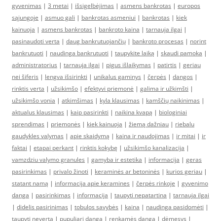
gyvenimas
|
3 metai
|
išsigelbėjimas
|
asmens bankrotas
|
europos
sąjungoje
|
asmuo gali
|
bankrotas asmeniui
|
bankrotas
|
kiek
kainuoja
|
asmens bankrotas
|
bankroto kaina
|
tarnauja ilgai
|
pasinaudoti verta
|
daug bankrutuojančių
|
bankroto procesas
|
norint
bankrutuoti
|
naudinga bankrutuoti
|
taupykite laiką
|
skaudi pamoka
|
administratorius
|
tarnauja ilgai
|
pigus išlaikymas
|
patirtis
|
geriau
nei šiferis
|
lengva išsirinkti
|
unikalus gaminys
|
čerpės
|
dangos
|
rinktis verta
|
užsikimšo
|
efektyvi priemonė
|
galima ir užkimšti
|
užsikimšo vonia
|
atkimšimas
|
kyla klausimas
|
kamščių naikinimas
|
aktualus klausimas
|
kaip pasirinkti
|
naikina kvapą
|
biologiniai
sprendimas
|
priemonės
|
kiek kainuoja
|
žiemą dažniau
|
riebalu
gaudykles valymas
|
apie skaidymą
|
kaina ir naudojimas
|
ir mitai
|
ir
faktai
|
etapai perkant
|
rinktis kokybę
|
užsikimšo kanalizacija
|
vamzdziu valymo granules
|
gamyba ir estetika
|
informacija
|
geras
pasirinkimas
|
privalo žinoti
|
keraminės ar betoninės
|
kurios geriau
|
statant namą
|
informacija apie keramines
|
čerpės rinkoje
|
gyvenimo
danga
|
pasirinkimas
|
informacija
|
taupyti nepatartina
|
tarnauja ilgai
|
didelis pasirinimas
|
tobulos savybės
|
kaina
|
naudinga pasidomėti
|
taupyti neverta
|
pupuliari danga
|
renkamės dangą
|
dėmesys
|