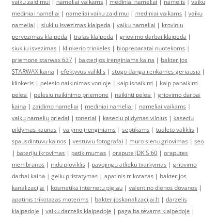
vaiku zaidimui
|
nameliai vaikams
|
mediniai nameliai
|
namelis
|
vaiku
mediniai nameliai
|
nameliai vaiku zaidimui
|
mediniai vaikams
|
vaiku
nameliai
|
siukliu isvezimas klaipeda
|
vaiku nameliai
|
kroviniu
pervezimas klaipeda
|
tralas klaipeda
|
griovimo darbai klaipeda
|
siukliu isvezimas
|
klinkerio trinkeles
|
biopreparatai nuotekoms
|
priemone starwax 637
|
bakterijos irenginiams kaina
|
bakterijos
STARWAX kaina
|
efektyvus valiklis
|
stogo danga renkames geriausia
|
klinkeris
|
pelesio naikinimas vonioje
|
kaip isnaikinti
|
kaip panaikinti
pelesi
|
pelesiu naikinimo priemone
|
naikinti pelesi
|
griovimo darbai
kaina
|
zaidimo nameliai
|
mediniai nameliai
|
nameliai vaikams
|
vaikų namelių priedai
|
toneriai
|
kaseciu pildymas vilnius
|
kaseciu
pildymas kaunas
|
valymo įrenginiams
|
septikams
|
tualeto valiklis
|
spausdintuvu kainos
|
vestuviu fotografai
|
muro sienu griovimas
|
seo
|
bateriju ikrovimas
|
patikimumas
|
orapute JDK S 60
|
oraputes
membranos
|
indu ploviklis
|
pavojingu atlieku tvarkymas
|
griovimo
darbai kaina
|
geliu pristatymas
|
apatinis trikotazas
|
bakterijos
kanalizacijai
|
kosmetika internetu pigiau
|
valentino dienos dovanos
|
apatinis trikotazas moterims
|
bakterijoskanalizacijai.lt
|
darzelis
klaipedoje
|
vaiku darzelis klaipedoje
|
pagalba tėvams klaipėdoje
|