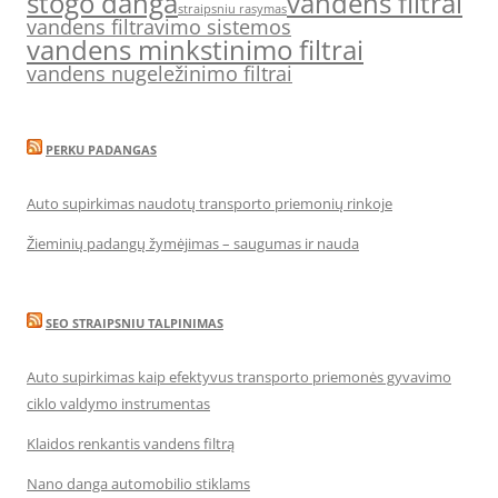
stogo danga
vandens filtrai
straipsniu rasymas
vandens filtravimo sistemos
vandens minkstinimo filtrai
vandens nugeležinimo filtrai
PERKU PADANGAS
Auto supirkimas naudotų transporto priemonių rinkoje
Žieminių padangų žymėjimas – saugumas ir nauda
SEO STRAIPSNIU TALPINIMAS
Auto supirkimas kaip efektyvus transporto priemonės gyvavimo
ciklo valdymo instrumentas
Klaidos renkantis vandens filtrą
Nano danga automobilio stiklams