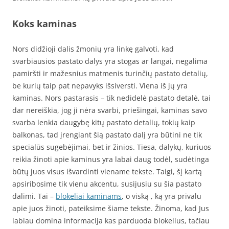
Koks kaminas
Nors didžioji dalis žmonių yra linkę galvoti, kad
svarbiausios pastato dalys yra stogas ar langai, negalima
pamiršti ir mažesnius matmenis turinčių pastato detalių,
be kurių taip pat nepavyks išsiversti. Viena iš jų yra
kaminas. Nors pastarasis – tik nedidelė pastato detalė, tai
dar nereiškia, jog ji nėra svarbi, priešingai, kaminas savo
svarba lenkia daugybę kitų pastato detalių, tokių kaip
balkonas, tad įrengiant šią pastato dalį yra būtini ne tik
specialūs sugebėjimai, bet ir žinios. Tiesa, dalykų, kuriuos
reikia žinoti apie kaminus yra labai daug todėl, sudėtinga
būtų juos visus išvardinti viename tekste. Taigi, šį kartą
apsiribosime tik vienu akcentu, susijusiu su šia pastato
dalimi. Tai –
blokeliai kaminams
, o viską , ką yra privalu
apie juos žinoti, pateiksime šiame tekste. Žinoma, kad Jus
labiau domina informacija kas parduoda blokelius, tačiau