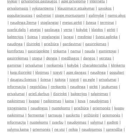
įvykiai
|
privalomos paslaugos
|
apie privalomą
|
internetu
|
privalomasis
|
vykstantiems
|
klausimai ir atsakymai
|
sąvokos
|
populiariausias
|
požymiai
|
stoge montuojami
|
galimybė
|
namo akys
|
naudinga žiemą
|
stoglangiai
|
metas pirkti
|
šviesa
|
terminai
|
svarbi dalis
|
atvejai
|
paslauga
|
verta
|
kokybė
|
klaidos
|
pirkti
|
bakterijos
|
šviesa
|
stoglangiai
|
langai
|
mediniai
|
šviesi aplinka
|
naudinga
|
išsirinkti
|
priežiūra
|
pardavimai
|
pasirinkimas
|
komfortas
|
pasirūpinkite
|
tinkama
|
namui
|
nauda
|
gamintojai
|
pasirinkimas
|
stogui
|
dengia
|
medžiagos
|
dangos
|
verstas
|
gaminiai
|
privalumai
|
renkamės
|
kokybė
|
charakteristika
|
klinkerio
|
kaip išsirinkti
|
klojimas
|
įsigyti
|
apie dangas
|
naudinga
|
populiari
|
daugiau šviesos
|
šviesa
|
įtakoja
|
įsigyti
|
po egle
|
privalumai
|
informacija
|
nepirkčiau
|
renkantis
|
naudinga
|
pirkti
|
jaukumas
|
privalumai
|
prieš darbus
|
išsirinkti
|
bakterijos
|
talpinimas
|
naikinimas
|
kvapai
|
naikinimas
|
kaina
|
kova
|
naudojimas
|
įrenginiams
|
naudingos
|
nuotekoms
|
priežiūra
|
priemonės
|
kvapų
naikinimui
|
fermentai
|
tarnauja
|
paskirtis
|
prižiūrėti
|
priemonės
|
informacija
|
nuotekoms
|
svarbu
|
naudojimas
|
valymui
|
gadinti
|
valymo kaina
|
priemonės
|
ne visi
|
reikia
|
naudojamos
|
sprendžia
|