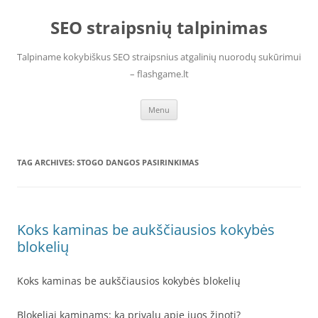
Skip
to
SEO straipsnių talpinimas
content
Talpiname kokybiškus SEO straipsnius atgalinių nuorodų sukūrimui
– flashgame.lt
Menu
TAG ARCHIVES:
STOGO DANGOS PASIRINKIMAS
Koks kaminas be aukščiausios kokybės
blokelių
Koks kaminas be aukščiausios kokybės blokelių
Blokeliai kaminams: ką privalu apie juos žinoti?