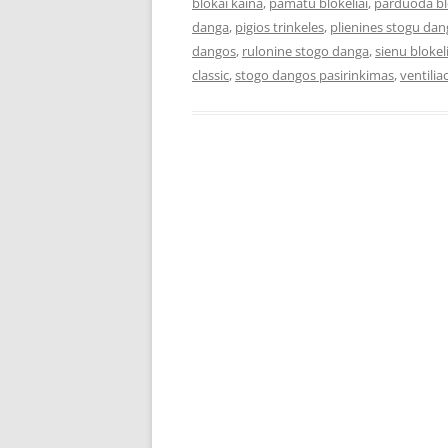
blokai kaina
,
pamatu blokeliai
,
parduoda bl
danga
,
pigios trinkeles
,
plienines stogu da
dangos
,
rulonine stogo danga
,
sienu blokeli
classic
,
stogo dangos pasirinkimas
,
ventiliac