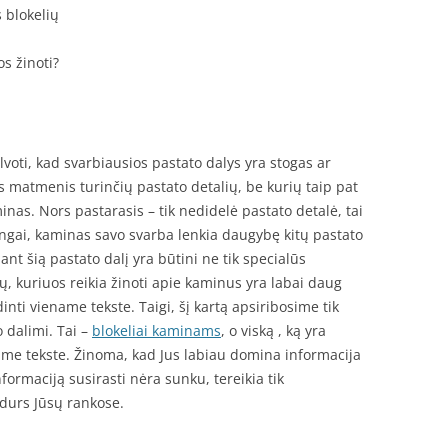
 blokelių
s žinoti?
lvoti, kad svarbiausios pastato dalys yra stogas ar
s matmenis turinčių pastato detalių, be kurių taip pat
minas. Nors pastarasis – tik nedidelė pastato detalė, tai
ešingai, kaminas savo svarba lenkia daugybę kitų pastato
ant šią pastato dalį yra būtini ne tik specialūs
kų, kuriuos reikia žinoti apie kaminus yra labai daug
inti viename tekste. Taigi, šį kartą apsiribosime tik
o dalimi. Tai –
blokeliai kaminams
, o viską , ką yra
iame tekste. Žinoma, kad Jus labiau domina informacija
formaciją susirasti nėra sunku, tereikia tik
idurs Jūsų rankose.