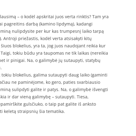
lausimą – o kodėl apskritai juos verta rinktis? Tam yra
liai pagreitins darbą (kamino lipdymą), kadangi
miną nulipdysite per kur kas trumpesnį laiko tarpą
 Antroji priežastis, kodėl verta atsisakyti kitų
iuos blokelius, yra ta, jog juos naudojant reikia kur
aigi, tokiu būdu yra taupomas ne tik laikas (nereikia
 bet ir pinigai. Na, o galimybė jų sutaupyti, statybų
.
tokiu blokelius, galima sutaupyti daug laiko (gaminti
tačiau ne paminėjome, ko gero, paties svarbiausio
iną sulipdyti galite ir patys. Na, o galimybė išvengti
kia ir dar vieną galimybę – sutaupyti. Tiesa,
pamirškite gulsčiuko, o taip pat galite iš anksto
i keletą straipsnių šia tematika.