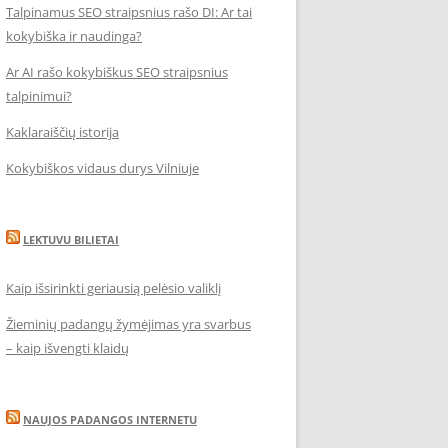
Talpinamus SEO straipsnius rašo DI: Ar tai
kokybiška ir naudinga?
Ar AI rašo kokybiškus SEO straipsnius
talpinimui?
Kaklaraiščių istorija
Kokybiškos vidaus durys Vilniuje
LEKTUVU BILIETAI
Kaip išsirinkti geriausią pelėsio valiklį
Žieminių padangų žymėjimas yra svarbus
– kaip išvengti klaidų
NAUJOS PADANGOS INTERNETU