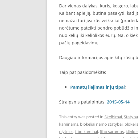
Dar vienas dalykas, kuris, ko gero, lab
Kalbant apie ją, būtina pasakyti, kad į
nemažai turi įvairūs veiksniai (pradeda
norėtume pateikti bendro pobūdžio inf
nuo kelių iki keliolikos eurų. Na, o kie
pačių pageidavimų.
Daugiau informacijos apie kitų rūšių b
Taip pat pasidomėkite:
Pamatų liejimas ir jų tipai
;
Straipsnis patalpintas:
2015-05-14
This entry was posted in
Skelbimai
,
Statyba
kaminams
,
blokeliai namo statybai
,
blokel
plyteles
,
fibo kaminai
,
fibo saramos
,
klinke