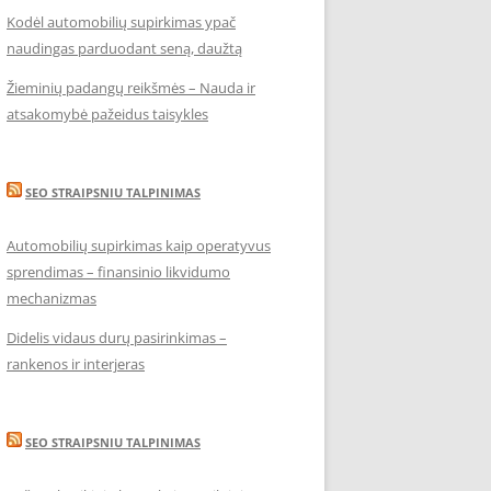
Kodėl automobilių supirkimas ypač
naudingas parduodant seną, daužtą
Žieminių padangų reikšmės – Nauda ir
atsakomybė pažeidus taisykles
SEO STRAIPSNIU TALPINIMAS
Automobilių supirkimas kaip operatyvus
sprendimas – finansinio likvidumo
mechanizmas
Didelis vidaus durų pasirinkimas –
rankenos ir interjeras
SEO STRAIPSNIU TALPINIMAS