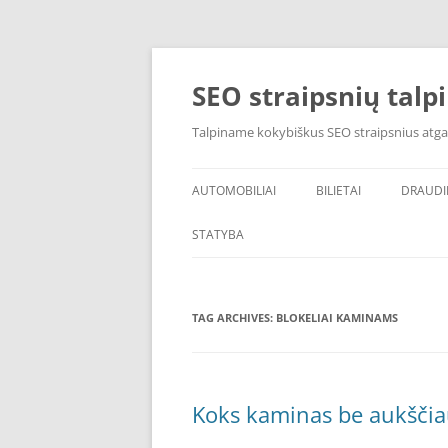
Skip
to
content
SEO straipsnių talp
Talpiname kokybiškus SEO straipsnius atga
AUTOMOBILIAI
BILIETAI
DRAUD
STATYBA
TAG ARCHIVES:
BLOKELIAI KAMINAMS
Koks kaminas be aukščia