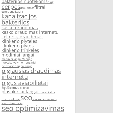
bakterijos nuotekoms
blog
cerpes
filtrai
draudimas
gsm signalizacija
kanalizacijos
bakterijos
kasko draudimas
kasko draudimas internetu
kelionių draudimas
klinkerio plyteles
klinkerio plytos
klinkerio trinkeles
mediniai langai
mediniai langai Vilniuje
nuoteku valymo irenginiai
peidziarine signalizacija
pigiausias draudimas
internetu
pigus aviabilietai
pigus lektuvu bilietai
plastikiniai langai
roletai kaina
seo
roletai vilniuje
seo konsultavimas
seo optimizacija
seo optimizavimas