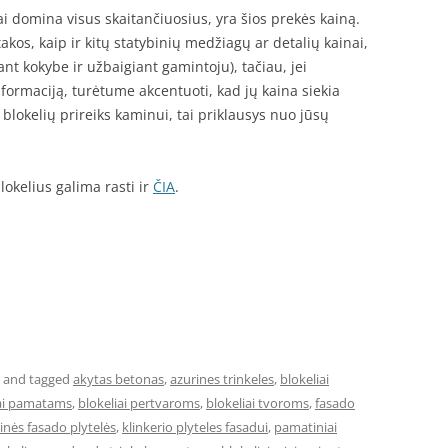
ai domina visus skaitančiuosius, yra šios prekės kainą.
takos, kaip ir kitų statybinių medžiagų ar detalių kainai,
nt kokybe ir užbaigiant gamintoju), tačiau, jei
ormaciją, turėtume akcentuoti, kad jų kaina siekia
k blokelių prireiks kaminui, tai priklausys nuo jūsų
lokelius galima rasti ir
ČIA
.
and tagged
akytas betonas
,
azurines trinkeles
,
blokeliai
iai pamatams
,
blokeliai pertvaroms
,
blokeliai tvoroms
,
fasado
rinės fasado plytelės
,
klinkerio plyteles fasadui
,
pamatiniai