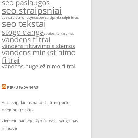
seo paslaugos
seo straipsniai
seo straipsniu rasymas
seo straipsniu talpinimas
seo tekstai
stogo danga
straipsniu rasymas
vandens filtrai
vandens filtravimo sistemos
vandens minkstinimo
filtrai
vandens nugeležinimo filtrai
PERKU PADANGAS
Auto supirkimas naudotų transporto
priemonių rinkoje
Žieminių padangų žymėjimas – saugumas
ir nauda