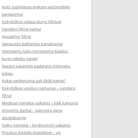
Auto supirkimas greitam automobilio
pardavimui
Kokybiškos vidaus durys Vilniuje
Vandens filtrai namui
Aquaphor filtrai
Geriausios bakterijos kanalizacijai
Įtempiamų lubų montavimo klaidos,
kurių reikėtų vengti
Naujos vasarinės padangos internetu
pigiau
Kokie netikėtumai gali iškilti kelyje?
Kokybiškas vanduo namuose – vandens
filtrai
Mediniai nameliai vaikams – kiek kainuoja
Griovimo darbai – paprasta siena
daugiabutyje
Vaikų nameliai – ką dovanoti vaikams
Privatus darželis Klaipėdoje – vis