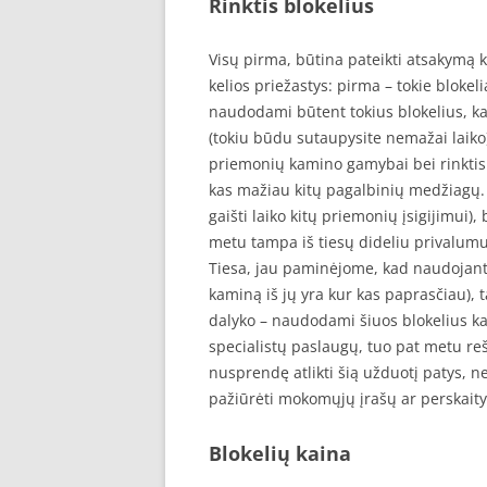
Rinktis blokelius
Visų pirma, būtina pateikti atsakymą k
kelios priežastys: pirma – tokie bloke
naudodami būtent tokius blokelius, ka
(tokiu būdu sutaupysite nemažai laiko).
priemonių kamino gamybai bei rinktis š
kas mažiau kitų pagalbinių medžiagų. T
gaišti laiko kitų priemonių įsigijimui),
metu tampa iš tiesų dideliu privalumu
Tiesa, jau paminėjome, kad naudojant 
kaminą iš jų yra kur kas paprasčiau), 
dalyko – naudodami šiuos blokelius kam
specialistų paslaugų, tuo pat metu reš
nusprendę atlikti šią užduotį patys, ne
pažiūrėti mokomųjų įrašų ar perskaityt
Blokelių kaina