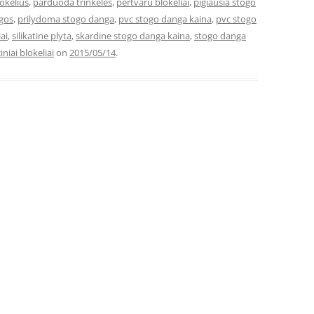
okelius
,
parduoda trinkeles
,
pertvaru blokeliai
,
pigiausia stogo
ngos
,
prilydoma stogo danga
,
pvc stogo danga kaina
,
pvc stogo
ai
,
silikatine plyta
,
skardine stogo danga kaina
,
stogo danga
iniai blokeliai
on
2015/05/14
.