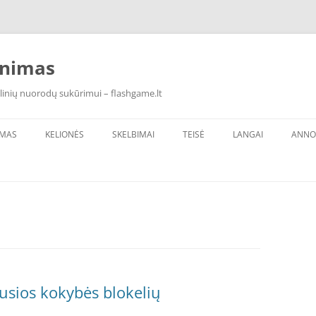
inimas
linių nuorodų sukūrimui – flashgame.lt
IMAS
KELIONĖS
SKELBIMAI
TEISĖ
LANGAI
ANNO
usios kokybės blokelių