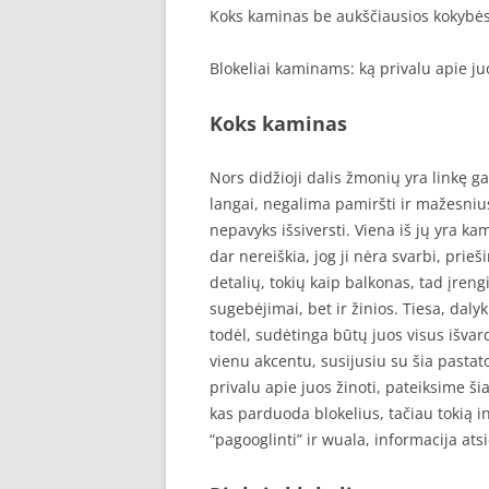
Koks kaminas be aukščiausios kokybės
Blokeliai kaminams: ką privalu apie juo
Koks kaminas
Nors didžioji dalis žmonių yra linkę ga
langai, negalima pamiršti ir mažesniu
nepavyks išsiversti. Viena iš jų yra ka
dar nereiškia, jog ji nėra svarbi, pri
detalių, tokių kaip balkonas, tad įrengi
sugebėjimai, bet ir žinios. Tiesa, daly
todėl, sudėtinga būtų juos visus išvard
vienu akcentu, susijusiu su šia pastat
privalu apie juos žinoti, pateiksime š
kas parduoda blokelius, tačiau tokią in
“pagooglinti” ir wuala, informacija ats