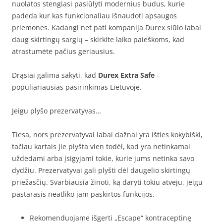
nuolatos stengiasi pasiūlyti modernius budus, kurie
padeda kur kas funkcionaliau išnaudoti apsaugos
priemones. Kadangi net pati kompanija Durex siūlo labai
daug skirtingų sargių – skirkite laiko paieškoms, kad
atrastumėte pačius geriausius.
Drąsiai galima sakyti, kad
Durex Extra Safe
–
populiariausias pasirinkimas Lietuvoje.
Jeigu plyšo prezervatyvas…
Tiesa, nors prezervatyvai labai dažnai yra išties kokybiški,
tačiau kartais jie plyšta vien todėl, kad yra netinkamai
uždedami arba įsigyjami tokie, kurie jums netinka savo
dydžiu. Prezervatyvai gali plyšti dėl daugelio skirtingų
priežasčių. Svarbiausia žinoti, ką daryti tokiu atveju, jeigu
pastarasis neatliko jam paskirtos funkcijos.
Rekomenduojame išgerti „Escape“ kontraceptinę