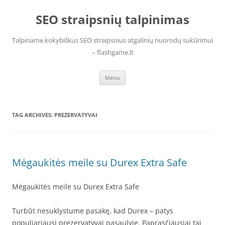
Skip
to
SEO straipsnių talpinimas
content
Talpiname kokybiškus SEO straipsnius atgalinių nuorodų sukūrimui
– flashgame.lt
Menu
TAG ARCHIVES:
PREZERVATYVAI
Mėgaukitės meile su Durex Extra Safe
Mėgaukitės meile su Durex Extra Safe
Turbūt nesuklystume pasakę, kad Durex – patys
populiariausi prezervatyvai pasaulyje. Paprasčiausiai tai