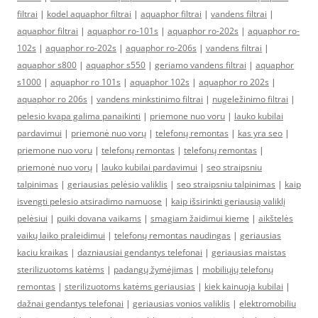
filtrai
|
kodel aquaphor filtrai
|
aquaphor filtrai
|
vandens filtrai
|
aquaphor filtrai
|
aquaphor ro-101s
|
aquaphor ro-202s
|
aquaphor ro-
102s
|
aquaphor ro-202s
|
aquaphor ro-206s
|
vandens filtrai
|
aquaphor s800
|
aquaphor s550
|
geriamo vandens filtrai
|
aquaphor
s1000
|
aquaphor ro 101s
|
aquaphor 102s
|
aquaphor ro 202s
|
aquaphor ro 206s
|
vandens minkstinimo filtrai
|
nugeležinimo filtrai
|
pelesio kvapa galima panaikinti
|
priemone nuo voru
|
lauko kubilai
pardavimui
|
priemonė nuo vorų
|
telefonų remontas
|
kas yra seo
|
priemone nuo voru
|
telefonų remontas
|
telefonų remontas
|
priemonė nuo vorų
|
lauko kubilai pardavimui
|
seo straipsniu
talpinimas
|
geriausias pelėsio valiklis
|
seo straipsniu talpinimas
|
kaip
isvengti pelesio atsiradimo namuose
|
kaip išsirinkti geriausią valiklį
pelėsiui
|
puiki dovana vaikams
|
smagiam žaidimui kieme
|
aikštelės
vaikų laiko praleidimui
|
telefonų remontas naudingas
|
geriausias
kaciu kraikas
|
dazniausiai gendantys telefonai
|
geriausias maistas
sterilizuotoms katėms
|
padangų žymėjimas
|
mobiliųjų telefonų
remontas
|
sterilizuotoms katėms geriausias
|
kiek kainuoja kubilai
|
dažnai gendantys telefonai
|
geriausias vonios valiklis
|
elektromobiliu