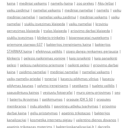
kaina
|
mediniai vaikams
|
namelių kaina
|
zoo prekes
|
Akių lęšiai
|
vaiku zaidimui
|
nameliai vaikams
|
mediniai nameliai
|
namelis
|
vaiku
mediniai nameliai
|
nameliai vaiku zaidimui
|
mediniai vaikams
|
vaiku
nameliai
|
siukliu isvezimas klaipeda
|
vaiku nameliai
|
kroviniu
pervezimas klaipeda
|
tralas klaipeda
|
griovimo darbai klaipeda
|
siukliu isvezimas
|
klinkerio trinkeles
|
biopreparatai nuotekoms
|
priemone starwax 637
|
bakterijos irenginiams kaina
|
bakterijos
STARWAX kaina
|
efektyvus valiklis
|
stogo danga renkames geriausia
|
klinkeris
|
pelesio naikinimas vonioje
|
kaip isnaikinti
|
kaip panaikinti
pelesi
|
pelesiu naikinimo priemone
|
naikinti pelesi
|
griovimo darbai
kaina
|
zaidimo nameliai
|
mediniai nameliai
|
nameliai vaikams
|
vaikų namelių priedai
|
toneriai
|
kaseciu pildymas vilnius
|
kaseciu
pildymas kaunas
|
valymo įrenginiams
|
septikams
|
tualeto valiklis
|
spausdintuvu kainos
|
vestuviu fotografai
|
muro sienu griovimas
|
seo
|
bateriju ikrovimas
|
patikimumas
|
orapute JDK S 60
|
oraputes
membranos
|
indu ploviklis
|
pavojingu atlieku tvarkymas
|
griovimo
darbai kaina
|
geliu pristatymas
|
apatinis trikotazas
|
bakterijos
kanalizacijai
|
kosmetika internetu pigiau
|
valentino dienos dovanos
|
apatinis trikotazas moterims
|
bakterijoskanalizacijai.lt
|
darzelis