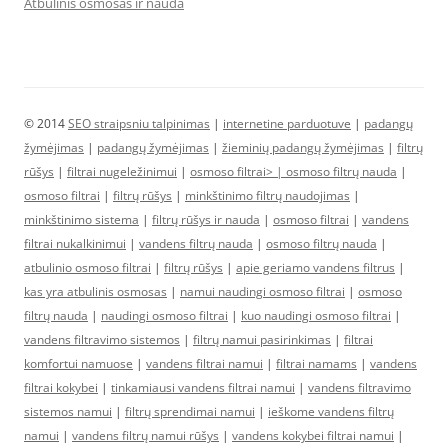
Atbulinis osmosas ir nauda
© 2014
SEO straipsniu talpinimas
|
internetine parduotuve
|
padangų
žymėjimas
|
padangų žymėjimas
|
žieminių padangų žymėjimas
|
filtrų
rūšys
|
filtrai nugeležinimui
|
osmoso filtrai> |
osmoso filtrų nauda
|
osmoso filtrai
|
filtrų rūšys
|
minkštinimo filtrų naudojimas
|
minkštinimo sistema
|
filtrų rūšys ir nauda
|
osmoso filtrai
|
vandens
filtrai nukalkinimui
|
vandens filtrų nauda
|
osmoso filtrų nauda
|
atbulinio osmoso filtrai
|
filtrų rūšys
|
apie geriamo vandens filtrus
|
kas yra atbulinis osmosas
|
namui naudingi osmoso filtrai
|
osmoso
filtrų nauda
|
naudingi osmoso filtrai
|
kuo naudingi osmoso filtrai
|
vandens filtravimo sistemos
|
filtrų namui pasirinkimas
|
filtrai
komfortui namuose
|
vandens filtrai namui
|
filtrai namams
|
vandens
filtrai kokybei
|
tinkamiausi vandens filtrai namui
|
vandens filtravimo
sistemos namui
|
filtrų sprendimai namui
|
ieškome vandens filtrų
namui
|
vandens filtrų namui rūšys
|
vandens kokybei filtrai namui
|