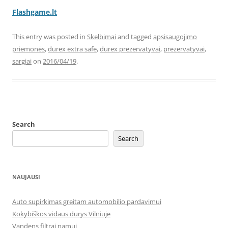
Flashgame.lt
This entry was posted in
Skelbimai
and tagged
apsisaugojimo
priemonės
,
durex extra safe
,
durex prezervatyvai
,
prezervatyvai
,
sargiai
on
2016/04/19
.
Search
Search
NAUJAUSI
Auto supirkimas greitam automobilio pardavimui
Kokybiškos vidaus durys Vilniuje
Vandens filtrai namui