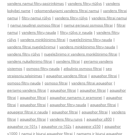
vandens namui filtrų pasirinkimas
|
vandens filtrų rtūšys
|
vandens
kokybei name
|
rekomenduojami vandens filtrai namui
|
vandens filtrai
namui
|
filtrų namui rūšys
|
vandens filtrų rūšys
|
vandens filtrai namui
|
namui naudingi osmoso filtrai
|
namui geriausi osmoso filtrai
|
filtrai
namui
|
vandens filtrų nauda
|
filtrų rūšys ir nauda
|
vandens filtrų
rūšys
|
vandens minkštinimo filtrai
|
nugeležinimo filtrų nauda
|
vandens filtrai nugeležinimui
|
vandens minkštinimo filtrų nauda
|
vandens filtrų rūšys
|
nugeležinimo ir vandens monkštinimo filtrai
|
vandens nukalkinimo filtrai
|
vandens filtrai
|
geriamo vandens
sistemos
|
osmoso filtrų nauda
|
atbulinio osmoso filtrai
|
seo
straipsniu talpinimas
|
aquaphor vandens filtrai
|
aquaphor filtrai
|
osmoso filtrų nauda
|
osmoso filtrai
|
vandens filtrai aquaphor
|
geriamo vandens filtrai
|
aquaphor filtrai
|
aquaphor filtrai
|
aquaphor
filtrai
|
aquaphor filtrai
|
aquaphor namams ir pramonei
|
aquaphor
filtrai
|
aquaphor filtrai
|
aquaphor filtrų nauda
|
aquaphor filtrai
|
aquapgor filtrai ir nauda
|
aquaphor filtrai
|
aquaphor filtrai
|
vandens
filtrai
|
aquaphor filtrai
|
vandens filtru rusys
|
aquaphor s800
|
aquaphor ro-101s
|
aquaphor ro-102s
|
aquapgor s550
|
aquaphor
s1000
|
namui ir biurui aquaphor filtrai
|
namams ir biurui aquaphor