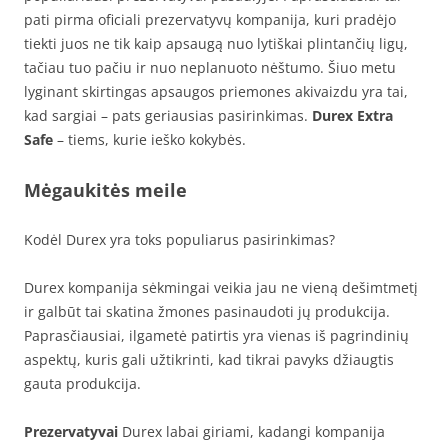
pati pirma oficiali prezervatyvų kompanija, kuri pradėjo
tiekti juos ne tik kaip apsaugą nuo lytiškai plintančių ligų,
tačiau tuo pačiu ir nuo neplanuoto nėštumo. Šiuo metu
lyginant skirtingas apsaugos priemones akivaizdu yra tai,
kad sargiai – pats geriausias pasirinkimas.
Durex Extra
Safe
– tiems, kurie ieško kokybės.
Mėgaukitės meile
Kodėl Durex yra toks populiarus pasirinkimas?
Durex kompanija sėkmingai veikia jau ne vieną dešimtmetį
ir galbūt tai skatina žmones pasinaudoti jų produkcija.
Paprasčiausiai, ilgametė patirtis yra vienas iš pagrindinių
aspektų, kuris gali užtikrinti, kad tikrai pavyks džiaugtis
gauta produkcija.
Prezervatyvai
Durex labai giriami, kadangi kompanija