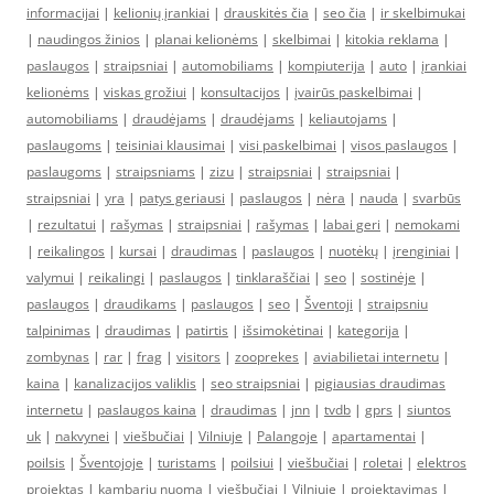
informacijai
|
kelionių įrankiai
|
drauskitės čia
|
seo čia
|
ir skelbimukai
|
naudingos žinios
|
planai kelionėms
|
skelbimai
|
kitokia reklama
|
paslaugos
|
straipsniai
|
automobiliams
|
kompiuterija
|
auto
|
įrankiai
kelionėms
|
viskas grožiui
|
konsultacijos
|
įvairūs paskelbimai
|
automobiliams
|
draudėjams
|
draudėjams
|
keliautojams
|
paslaugoms
|
teisiniai klausimai
|
visi paskelbimai
|
visos paslaugos
|
paslaugoms
|
straipsniams
|
zizu
|
straipsniai
|
straipsniai
|
straipsniai
|
yra
|
patys geriausi
|
paslaugos
|
nėra
|
nauda
|
svarbūs
|
rezultatui
|
rašymas
|
straipsniai
|
rašymas
|
labai geri
|
nemokami
|
reikalingos
|
kursai
|
draudimas
|
paslaugos
|
nuotėkų
|
įrenginiai
|
valymui
|
reikalingi
|
paslaugos
|
tinklaraščiai
|
seo
|
sostinėje
|
paslaugos
|
draudikams
|
paslaugos
|
seo
|
Šventoji
|
straipsniu
talpinimas
|
draudimas
|
patirtis
|
išsimokėtinai
|
kategorija
|
zombynas
|
rar
|
frag
|
visitors
|
zooprekes
|
aviabilietai internetu
|
kaina
|
kanalizacijos valiklis
|
seo straipsniai
|
pigiausias draudimas
internetu
|
paslaugos kaina
|
draudimas
|
jnn
|
tvdb
|
gprs
|
siuntos
uk
|
nakvynei
|
viešbučiai
|
Vilniuje
|
Palangoje
|
apartamentai
|
poilsis
|
Šventojoje
|
turistams
|
poilsiui
|
viešbučiai
|
roletai
|
elektros
projektas
|
kambarių nuoma
|
viešbučiai
|
Vilniuje
|
projektavimas
|