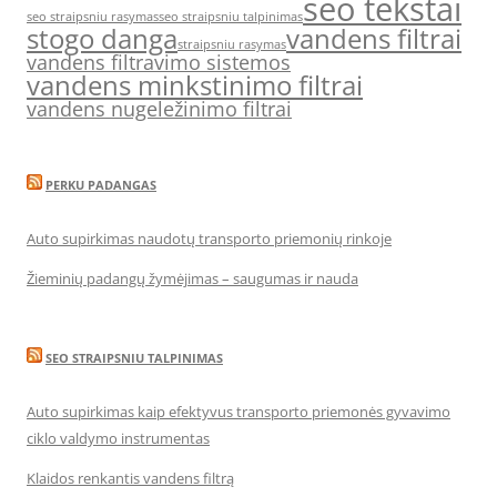
seo tekstai
seo straipsniu rasymas
seo straipsniu talpinimas
stogo danga
vandens filtrai
straipsniu rasymas
vandens filtravimo sistemos
vandens minkstinimo filtrai
vandens nugeležinimo filtrai
PERKU PADANGAS
Auto supirkimas naudotų transporto priemonių rinkoje
Žieminių padangų žymėjimas – saugumas ir nauda
SEO STRAIPSNIU TALPINIMAS
Auto supirkimas kaip efektyvus transporto priemonės gyvavimo
ciklo valdymo instrumentas
Klaidos renkantis vandens filtrą