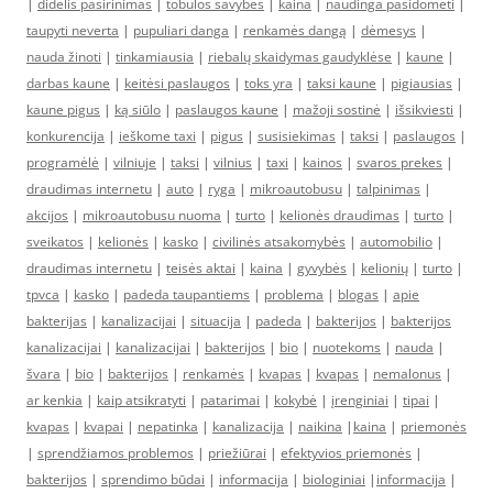
|
didelis pasirinimas
|
tobulos savybės
|
kaina
|
naudinga pasidomėti
|
taupyti neverta
|
pupuliari danga
|
renkamės dangą
|
dėmesys
|
nauda žinoti
|
tinkamiausia
|
riebalų skaidymas gaudyklėse
|
kaune
|
darbas kaune
|
keitėsi paslaugos
|
toks yra
|
taksi kaune
|
pigiausias
|
kaune pigus
|
ką siūlo
|
paslaugos kaune
|
mažoji sostinė
|
išsikviesti
|
konkurencija
|
ieškome taxi
|
pigus
|
susisiekimas
|
taksi
|
paslaugos
|
programėlė
|
vilniuje
|
taksi
|
vilnius
|
taxi
|
kainos
|
svaros prekes
|
draudimas internetu
|
auto
|
ryga
|
mikroautobusu
|
talpinimas
|
akcijos
|
mikroautobusu nuoma
|
turto
|
kelionės draudimas
|
turto
|
sveikatos
|
kelionės
|
kasko
|
civilinės atsakomybės
|
automobilio
|
draudimas internetu
|
teisės aktai
|
kaina
|
gyvybės
|
kelionių
|
turto
|
tpvca
|
kasko
|
padeda taupantiems
|
problema
|
blogas
|
apie
bakterijas
|
kanalizacijai
|
situacija
|
padeda
|
bakterijos
|
bakterijos
kanalizacijai
|
kanalizacijai
|
bakterijos
|
bio
|
nuotekoms
|
nauda
|
švara
|
bio
|
bakterijos
|
renkamės
|
kvapas
|
kvapas
|
nemalonus
|
ar kenkia
|
kaip atsikratyti
|
patarimai
|
kokybė
|
įrenginiai
|
tipai
|
kvapas
|
kvapai
|
nepatinka
|
kanalizacija
|
naikina
|
kaina
|
priemonės
|
sprendžiamos problemos
|
priežiūrai
|
efektyvios priemonės
|
bakterijos
|
sprendimo būdai
|
informacija
|
biologiniai
|
informacija
|