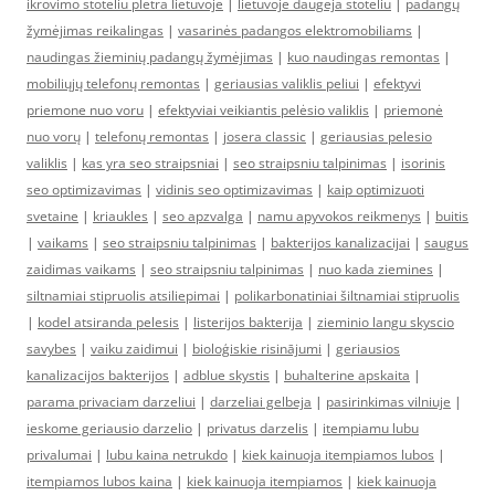
ikrovimo stoteliu pletra lietuvoje
|
lietuvoje daugeja stoteliu
|
padangų
žymėjimas reikalingas
|
vasarinės padangos elektromobiliams
|
naudingas žieminių padangų žymėjimas
|
kuo naudingas remontas
|
mobiliųjų telefonų remontas
|
geriausias valiklis peliui
|
efektyvi
priemone nuo voru
|
efektyviai veikiantis pelėsio valiklis
|
priemonė
nuo vorų
|
telefonų remontas
|
josera classic
|
geriausias pelesio
valiklis
|
kas yra seo straipsniai
|
seo straipsniu talpinimas
|
isorinis
seo optimizavimas
|
vidinis seo optimizavimas
|
kaip optimizuoti
svetaine
|
kriaukles
|
seo apzvalga
|
namu apyvokos reikmenys
|
buitis
|
vaikams
|
seo straipsniu talpinimas
|
bakterijos kanalizacijai
|
saugus
zaidimas vaikams
|
seo straipsniu talpinimas
|
nuo kada ziemines
|
siltnamiai stipruolis atsiliepimai
|
polikarbonatiniai šiltnamiai stipruolis
|
kodel atsiranda pelesis
|
listerijos bakterija
|
zieminio langu skyscio
savybes
|
vaiku zaidimui
|
bioloģiskie risinājumi
|
geriausios
kanalizacijos bakterijos
|
adblue skystis
|
buhalterine apskaita
|
parama privaciam darzeliui
|
darzeliai gelbeja
|
pasirinkimas vilniuje
|
ieskome geriausio darzelio
|
privatus darzelis
|
itempiamu lubu
privalumai
|
lubu kaina netrukdo
|
kiek kainuoja itempiamos lubos
|
itempiamos lubos kaina
|
kiek kainuoja itempiamos
|
kiek kainuoja