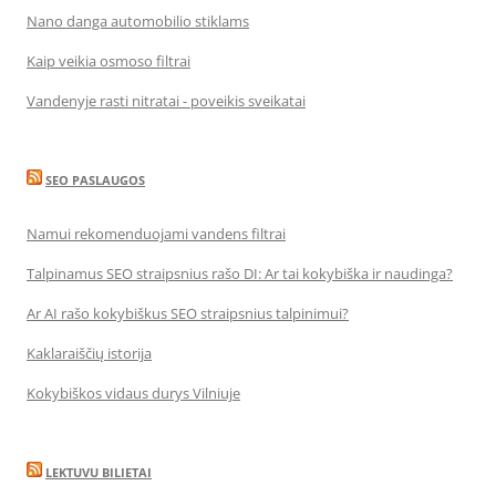
Nano danga automobilio stiklams
Kaip veikia osmoso filtrai
Vandenyje rasti nitratai - poveikis sveikatai
SEO PASLAUGOS
Namui rekomenduojami vandens filtrai
Talpinamus SEO straipsnius rašo DI: Ar tai kokybiška ir naudinga?
Ar AI rašo kokybiškus SEO straipsnius talpinimui?
Kaklaraiščių istorija
Kokybiškos vidaus durys Vilniuje
LEKTUVU BILIETAI