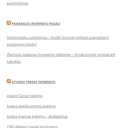
pasirinkimas
PADANGOS INTERNETU PIGIAU
Automobilių supirkimas – kodėl žmonės renkasi paprastesnį
pardavimo būdą?
Žieminių padangų žymėjimo reikšmės – Atsakomybė nesilaikant
taisyklių
GYVUNU PREKES INTERNETU
Josera Classic katėms
Josera sterilizuotoms katėms
Josera maistas katėms – atsiliepimai
CBD aliejaus nauda gyvūnams