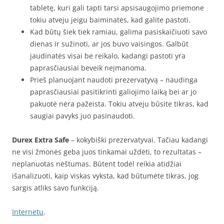
tabletę, kuri gali tapti tarsi apsisaugojimo priemone
tokiu atveju jeigu baiminatės, kad galite pastoti.
Kad būtų šiek tiek ramiau, galima pasiskaičiuoti savo
dienas ir sužinoti, ar jos buvo vaisingos. Galbūt
jaudinatės visai be reikalo, kadangi pastoti yra
paprasčiausiai beveik neįmanoma.
Prieš planuojant naudoti prezervatyvą – naudinga
paprasčiausiai pasitikrinti galiojimo laiką bei ar jo
pakuotė nėra pažeista. Tokiu atveju būsite tikras, kad
saugiai pavyks juo pasinaudoti.
Durex Extra Safe
– kokybiški prezervatyvai. Tačiau kadangi
ne visi žmonės geba juos tinkamai uždėti, to rezultatas –
neplanuotas nėštumas. Būtent todėl reikia atidžiai
išanalizuoti, kaip viskas vyksta, kad būtumėte tikras, jog
sargis atliks savo funkciją.
Internetu
.