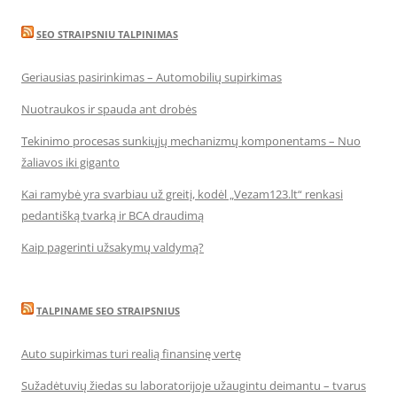
SEO STRAIPSNIU TALPINIMAS
Geriausias pasirinkimas – Automobilių supirkimas
Nuotraukos ir spauda ant drobės
Tekinimo procesas sunkiųjų mechanizmų komponentams – Nuo
žaliavos iki giganto
Kai ramybė yra svarbiau už greitį, kodėl „Vezam123.lt“ renkasi
pedantišką tvarką ir BCA draudimą
Kaip pagerinti užsakymų valdymą?
TALPINAME SEO STRAIPSNIUS
Auto supirkimas turi realią finansinę vertę
Sužadėtuvių žiedas su laboratorijoje užaugintu deimantu – tvarus