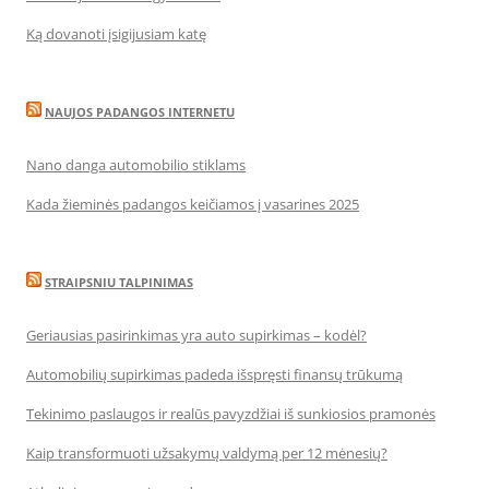
Ką dovanoti įsigijusiam katę
NAUJOS PADANGOS INTERNETU
Nano danga automobilio stiklams
Kada žieminės padangos keičiamos į vasarines 2025
STRAIPSNIU TALPINIMAS
Geriausias pasirinkimas yra auto supirkimas – kodėl?
Automobilių supirkimas padeda išspręsti finansų trūkumą
Tekinimo paslaugos ir realūs pavyzdžiai iš sunkiosios pramonės
Kaip transformuoti užsakymų valdymą per 12 mėnesių?