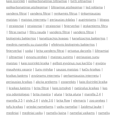
kaip issirinkti
|
polikarbonatiniai šiltnamiai
|
tvirti siltnamiai
|
polikarbonatiniai atsiliepimai
|
šiltnamiai atsiliepimai
|
led reklama
|
vandens filtrai
|
vandens filtrai
|
renkamės filtrus
|
tinkamiausias
maistas
|
maistas internetu
|
geriausias ėdalas
|
augintojams
|
blogas
|
straipsniai
|
straipsniai
|
straipsniai
|
fejerverkai
|
ieskantiems filtru
|
filtrai namui
|
filtru nauda
|
vandens filtrai
|
vandens filtrai
|
biologinės bakterijos
|
kanalizacijos kvapas
|
kanalizacijos bakterijos
|
medinis namelis su ciuozykla
|
efektyvio biologinės bakterijos
|
fejerverkai
|
sodui
|
brita vandens filtrai
|
privatus darzelis
|
šiltnamiai
|
siltnamiai
|
gyvunu prekes
|
maistas sunims
|
geriausias sunu
maistas
|
kaip issirinkti kraika
|
gelbsti gyvūnus nuo karščio
|
gyvūnų
maudynės vasarą
|
šunų mityba
|
sausas maistas
|
kačių kraikas
|
kraikas katėms
|
gyvūnams internetu
|
perkamiausios internetu
|
geriausias kraikas
|
akcija prekems
|
zooprekės
|
kaip išsirinkti kraiką
|
kraikas katėms
|
brita filtrai
|
kaip ismokyti
|
natūralus kraikas
|
kas
yra odontologas
|
brita maxtra
|
aluna
|
brita aluna
|
marella 2,4
|
marella 3,5
|
style 2,4
|
style 3,6
|
brita flow
|
elemaris
|
zoo prekes
|
tofu kraikas
|
priedai nameliams
|
vaikų nameliai
|
žaidimui lauke
|
mediniai
|
mediniai vaikų
|
namelių kaina
|
nameliai vaikams
|
namelių