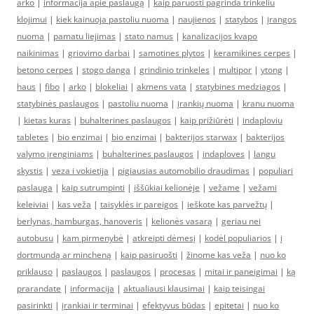
arko
|
informacija apie paslaugą
|
kaip paruosti pagrinda trinkeliu
klojimui
|
kiek kainuoja pastoliu nuoma
|
naujienos
|
statybos
|
įrangos
nuoma
|
pamatu liejimas
|
stato namus
|
kanalizacijos kvapo
naikinimas
|
griovimo darbai
|
samotines plytos
|
keramikines cerpes
|
betono cerpes
|
stogo danga
|
grindinio trinkeles
|
multipor
|
ytong
|
haus
|
fibo
|
arko
|
blokeliai
|
akmens vata
|
statybines medziagos
|
statybinės paslaugos
|
pastoliu nuoma
|
įrankių nuoma
|
kranu nuoma
|
kietas kuras
|
buhalterines paslaugos
|
kaip prižiūrėti
|
indaploviu
tabletes
|
bio enzimai
|
bio enzimai
|
bakterijos starwax
|
bakterijos
valymo įrenginiams
|
buhalterines paslaugos
|
indaploves
|
langu
skystis
|
veza i vokietija
|
pigiausias automobilio draudimas
|
populiari
paslauga
|
kaip sutrumpinti
|
iššūkiai kelionėje
|
vežame
|
vežami
keleiviai
|
kas veža
|
taisyklės ir pareigos
|
ieškote kas parvežtų
|
berlynas, hamburgas, hanoveris
|
kelionės vasarą
|
geriau nei
autobusu
|
kam pirmenybė
|
atkreipti dėmesį
|
kodėl populiarios
|
į
dortmundą ar mincheną
|
kaip pasiruošti
|
žinome kas veža
|
nuo ko
priklauso
|
paslaugos
|
paslaugos
|
procesas
|
mitai ir paneigimai
|
ką
prarandate
|
informacija
|
aktualiausi klausimai
|
kaip teisingai
pasirinkti
|
įrankiai ir terminai
|
efektyvus būdas
|
epitetai
|
nuo ko