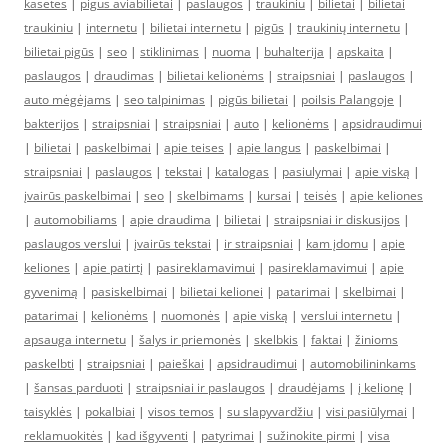
kasetes
|
pigus aviabilietai
|
paslaugos
|
traukiniu
|
bilietai
|
bilietai
traukiniu
|
internetu
|
bilietai internetu
|
pigūs
|
traukinių internetu
|
bilietai pigūs
|
seo
|
stiklinimas
|
nuoma
|
buhalterija
|
apskaita
|
paslaugos
|
draudimas
|
bilietai kelionėms
|
straipsniai
|
paslaugos
|
auto mėgėjams
|
seo talpinimas
|
pigūs bilietai
|
poilsis Palangoje
|
bakterijos
|
straipsniai
|
straipsniai
|
auto
|
kelionėms
|
apsidraudimui
|
bilietai
|
paskelbimai
|
apie teises
|
apie langus
|
paskelbimai
|
straipsniai
|
paslaugos
|
tekstai
|
katalogas
|
pasiulymai
|
apie viską
|
įvairūs paskelbimai
|
seo
|
skelbimams
|
kursai
|
teisės
|
apie keliones
|
automobiliams
|
apie draudima
|
bilietai
|
straipsniai ir diskusijos
|
paslaugos verslui
|
įvairūs tekstai
|
ir straipsniai
|
kam įdomu
|
apie
keliones
|
apie patirtį
|
pasireklamavimui
|
pasireklamavimui
|
apie
gyvenimą
|
pasiskelbimai
|
bilietai kelionei
|
patarimai
|
skelbimai
|
patarimai
|
kelionėms
|
nuomonės
|
apie viską
|
verslui internetu
|
apsauga internetu
|
šalys ir priemonės
|
skelbkis
|
faktai
|
žinioms
paskelbti
|
straipsniai
|
paieškai
|
apsidraudimui
|
automobilininkams
|
šansas parduoti
|
straipsniai ir paslaugos
|
draudėjams
|
į kelionę
|
taisyklės
|
pokalbiai
|
visos temos
|
su slapyvardžiu
|
visi pasiūlymai
|
reklamuokitės
|
kad išgyventi
|
patyrimai
|
sužinokite pirmi
|
visa