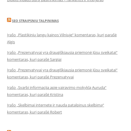
SEO STRAIPSNIU TALPINIMAS
Įrašo „Plastikinių langų kainos Vilniuje“ komentaras, kurį parašė
Algis
Įrašo „Prezervatyvai yra draugiškiausia priemonė Jūsų sveikatai“
komentaras, kurį parašė Sargiai
Įrašo „Prezervatyvai yra draugiškiausia priemonė Jūsų sveikatai“
komentaras, kurį parašė Prezervatyvai
Įrašo „Svarbi informacija apie vairavimo mokyklą Auruda“
komentaras, kurį parašė Kristina
Įrašo „Skelbimai internete ir nauda patalpinus skelbimą“
komentaras, kurį parašė Robert