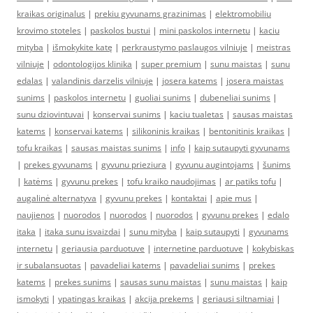
kraikas originalus
|
prekiu gyvunams grazinimas
|
elektromobiliu
krovimo stoteles
|
paskolos bustui
|
mini paskolos internetu
|
kaciu
mityba
|
išmokykite katę
|
perkraustymo paslaugos vilniuje
|
meistras
vilniuje
|
odontologijos klinika
|
super premium
|
sunu maistas
|
sunu
edalas
|
valandinis darzelis vilniuje
|
josera katems
|
josera maistas
sunims
|
paskolos internetu
|
guoliai sunims
|
dubeneliai sunims
|
sunu dziovintuvai
|
konservai sunims
|
kaciu tualetas
|
sausas maistas
katems
|
konservai katems
|
silikoninis kraikas
|
bentonitinis kraikas
|
tofu kraikas
|
sausas maistas sunims
|
info
|
kaip sutaupyti gyvunams
|
prekes gyvunams
|
gyvunu prieziura
|
gyvunu augintojams
|
šunims
|
katėms
|
gyvunu prekes
|
tofu kraiko naudojimas
|
ar patiks tofu
|
augalinė alternatyva
|
gyvunu prekes
|
kontaktai
|
apie mus
|
naujienos
|
nuorodos
|
nuorodos
|
nuorodos
|
gyvunu prekes
|
edalo
itaka
|
itaka sunu isvaizdai
|
sunu mityba
|
kaip sutaupyti
|
gyvunams
internetu
|
geriausia parduotuve
|
internetine parduotuve
|
kokybiskas
ir subalansuotas
|
pavadeliai katems
|
pavadeliai sunims
|
prekes
katems
|
prekes sunims
|
sausas sunu maistas
|
sunu maistas
|
kaip
ismokyti
|
ypatingas kraikas
|
akcija prekems
|
geriausi siltnamiai
|