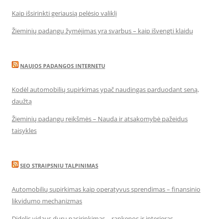
Kaip išsirinkti geriausią pelėsio valiklį
Žieminių padangų žymėjimas yra svarbus – kaip išvengti klaidų
NAUJOS PADANGOS INTERNETU
Kodėl automobilių supirkimas ypač naudingas parduodant seną,
daužtą
Žieminių padangų reikšmės – Nauda ir atsakomybė pažeidus
taisykles
SEO STRAIPSNIU TALPINIMAS
Automobilių supirkimas kaip operatyvus sprendimas – finansinio
likvidumo mechanizmas
Didelis vidaus durų pasirinkimas – rankenos ir interjeras