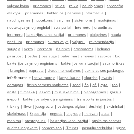
valymo kaina
|
priemonės
|
ne visi
|
reikia
|
naudojamos
|
sprendžia
|
efektyvu
|
priemonės
|
bakterijos
|
ne visos
|
informacija
|
naudingesnės
|
nuotekoms
|
valymas
|
sistemoms
|
naudojimas
|
nuotekų valymo įrenginiai
|
straipsniai
|
internetu
|
draudimas
|
internetu
|
bakterijos kanalizacijai
|
priemones
|
biologinės
|
nauda
|
priežiūra
|
priemonės
|
skirtos valyti
|
valymui
|
rekomendacija
|
saugoja
|
verta
|
internetu
|
išsirinkti
|
atostogoms
|
kelionei
|
pasiruošti
|
padės
|
paslauga
|
patarimai
|
žmonės
|
sąvokos
|
bio
bakterijos valymo įrenginiams
|
bakterijos kanalizacijai
|
savanoriškas
|
brangios
|
paprasta
|
draudimo naujienos
|
sukneles
seo paslaugos
info@itturas.lt |
be vairuotojo
|
langai kaune
|
skurdas
|
evaxis
|
edraugas
|
fizinio asmens bankrotas
|
seed
|
5o
|
ofl
|
cytai
|
too
|
ansta
|
filmas24
|
ieskom
|
mususkelbimai
|
place4games
|
garsus
|
ineport
|
bakterijos valymo įrenginiams
|
transporterio juostos
|
tricking
|
illww
|
jusugroziui
|
padangos pigiau
|
desinieji
|
akcininkai
|
skelbimass
|
3xpozicija
|
negeda
|
bitgroup
|
minivan
|
ausa
|
manitou
|
atostogausiu
|
bakterijos kanalizacijai
|
apskaitos centras
|
auditas ir apskaita
|
nomera seo
|
IT turas
|
pasaulio stebuklai
|
pigios