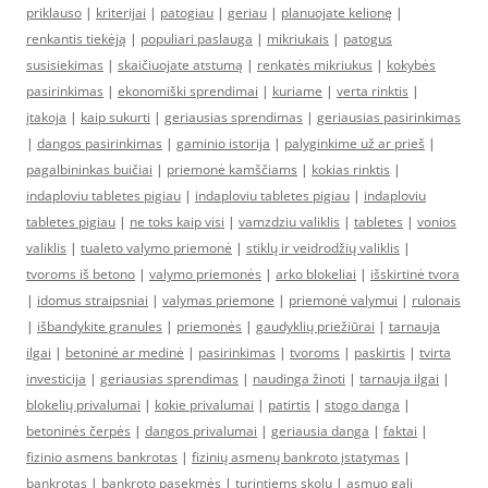
priklauso
|
kriterijai
|
patogiau
|
geriau
|
planuojate kelionę
|
renkantis tiekėją
|
populiari paslauga
|
mikriukais
|
patogus
susisiekimas
|
skaičiuojate atstumą
|
renkatės mikriukus
|
kokybės
pasirinkimas
|
ekonomiški sprendimai
|
kuriame
|
verta rinktis
|
įtakoja
|
kaip sukurti
|
geriausias sprendimas
|
geriausias pasirinkimas
|
dangos pasirinkimas
|
gaminio istorija
|
palyginkime už ar prieš
|
pagalbininkas buičiai
|
priemonė kamščiams
|
kokias rinktis
|
indaploviu tabletes pigiau
|
indaploviu tabletes pigiau
|
indaploviu
tabletes pigiau
|
ne toks kaip visi
|
vamzdziu valiklis
|
tabletes
|
vonios
valiklis
|
tualeto valymo priemonė
|
stiklų ir veidrodžių valiklis
|
tvoroms iš betono
|
valymo priemonės
|
arko blokeliai
|
išskirtinė tvora
|
idomus straipsniai
|
valymas priemone
|
priemonė valymui
|
rulonais
|
išbandykite granules
|
priemonės
|
gaudyklių priežiūrai
|
tarnauja
ilgai
|
betoninė ar medinė
|
pasirinkimas
|
tvoroms
|
paskirtis
|
tvirta
investicija
|
geriausias sprendimas
|
naudinga žinoti
|
tarnauja ilgai
|
blokelių privalumai
|
kokie privalumai
|
patirtis
|
stogo danga
|
betoninės čerpės
|
dangos privalumai
|
geriausia danga
|
faktai
|
fizinio asmens bankrotas
|
fizinių asmenų bankroto įstatymas
|
bankrotas
|
bankroto pasekmės
|
turintiems skolų
|
asmuo gali