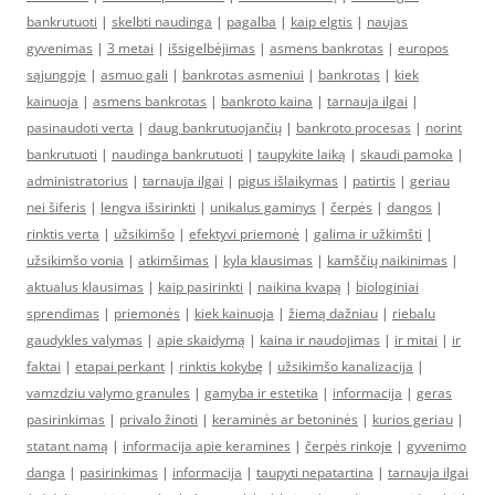
bankrutuoti
|
skelbti naudinga
|
pagalba
|
kaip elgtis
|
naujas
gyvenimas
|
3 metai
|
išsigelbėjimas
|
asmens bankrotas
|
europos
sąjungoje
|
asmuo gali
|
bankrotas asmeniui
|
bankrotas
|
kiek
kainuoja
|
asmens bankrotas
|
bankroto kaina
|
tarnauja ilgai
|
pasinaudoti verta
|
daug bankrutuojančių
|
bankroto procesas
|
norint
bankrutuoti
|
naudinga bankrutuoti
|
taupykite laiką
|
skaudi pamoka
|
administratorius
|
tarnauja ilgai
|
pigus išlaikymas
|
patirtis
|
geriau
nei šiferis
|
lengva išsirinkti
|
unikalus gaminys
|
čerpės
|
dangos
|
rinktis verta
|
užsikimšo
|
efektyvi priemonė
|
galima ir užkimšti
|
užsikimšo vonia
|
atkimšimas
|
kyla klausimas
|
kamščių naikinimas
|
aktualus klausimas
|
kaip pasirinkti
|
naikina kvapą
|
biologiniai
sprendimas
|
priemonės
|
kiek kainuoja
|
žiemą dažniau
|
riebalu
gaudykles valymas
|
apie skaidymą
|
kaina ir naudojimas
|
ir mitai
|
ir
faktai
|
etapai perkant
|
rinktis kokybę
|
užsikimšo kanalizacija
|
vamzdziu valymo granules
|
gamyba ir estetika
|
informacija
|
geras
pasirinkimas
|
privalo žinoti
|
keraminės ar betoninės
|
kurios geriau
|
statant namą
|
informacija apie keramines
|
čerpės rinkoje
|
gyvenimo
danga
|
pasirinkimas
|
informacija
|
taupyti nepatartina
|
tarnauja ilgai