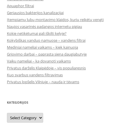
Aquaphor filtrai
Geriausios bakterijos kanalizacijai
Įtempiamų lubų montavimo klaidos, kurių reikėtų vengti
Naujos vasarinės padangos internetu pigiau
Kokie netikėtumai gali iškilti kelyje?
Kokybiškas vanduo namuose – vandens filtrai
Mediniai nameliai vaikams – kiek kainuoja
Griovimo darbai – paprasta siena daugiabutyje
Vaikų nameliai – ką dovanoti vaikams
Privatus darželis Klaipėdoje – vis populiaresnis
Kuo svarbus vandens filtravimas
Privatus lopšelis Vilniuje – nauda ir tėvams
KATEGORIJOS
Kategorijos