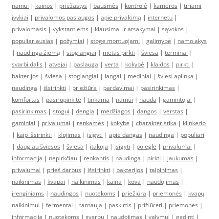
namui
|
kainos
|
priežastys
|
bausmės
|
kontrolė
|
kameros
|
tiriami
įvykiai
|
privalomos paslaugos
|
apie privalomą
|
internetu
|
privalomasis
|
vykstantiems
|
klausimai ir atsakymai
|
sąvokos
|
populiariausias
|
požymiai
|
stoge montuojami
|
galimybė
|
namo akys
|
naudinga žiemą
|
stoglangiai
|
metas pirkti
|
šviesa
|
terminai
|
svarbi dalis
|
atvejai
|
paslauga
|
verta
|
kokybė
|
klaidos
|
pirkti
|
bakterijos
|
šviesa
|
stoglangiai
|
langai
|
mediniai
|
šviesi aplinka
|
naudinga
|
išsirinkti
|
priežiūra
|
pardavimai
|
pasirinkimas
|
komfortas
|
pasirūpinkite
|
tinkama
|
namui
|
nauda
|
gamintojai
|
pasirinkimas
|
stogui
|
dengia
|
medžiagos
|
dangos
|
verstas
|
gaminiai
|
privalumai
|
renkamės
|
kokybė
|
charakteristika
|
klinkerio
|
kaip išsirinkti
|
klojimas
|
įsigyti
|
apie dangas
|
naudinga
|
populiari
|
daugiau šviesos
|
šviesa
|
įtakoja
|
įsigyti
|
po egle
|
privalumai
|
informacija
|
nepirkčiau
|
renkantis
|
naudinga
|
pirkti
|
jaukumas
|
privalumai
|
prieš darbus
|
išsirinkti
|
bakterijos
|
talpinimas
|
naikinimas
|
kvapai
|
naikinimas
|
kaina
|
kova
|
naudojimas
|
įrenginiams
|
naudingos
|
nuotekoms
|
priežiūra
|
priemonės
|
kvapų
naikinimui
|
fermentai
|
tarnauja
|
paskirtis
|
prižiūrėti
|
priemonės
|
informacija
|
nuotekoms
|
svarbu
|
naudojimas
|
valymui
|
gadinti
|