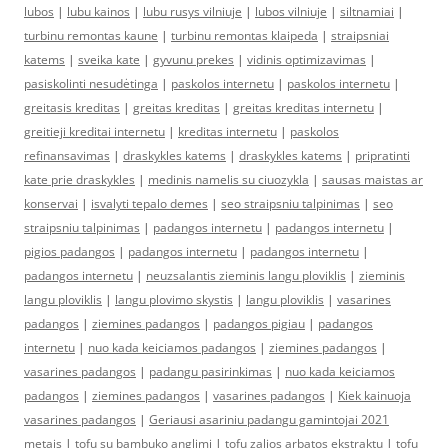
lubos
|
lubu kainos
|
lubu rusys vilniuje
|
lubos vilniuje
|
siltnamiai
|
turbinu remontas kaune
|
turbinu remontas klaipeda
|
straipsniai
katems
|
sveika kate
|
gyvunu prekes
|
vidinis optimizavimas
|
pasiskolinti nesudėtinga
|
paskolos internetu
|
paskolos internetu
|
greitasis kreditas
|
greitas kreditas
|
greitas kreditas internetu
|
greitieji kreditai internetu
|
kreditas internetu
|
paskolos
refinansavimas
|
draskykles katems
|
draskykles katems
|
pripratinti
kate prie draskykles
|
medinis namelis su ciuozykla
|
sausas maistas ar
konservai
|
isvalyti tepalo demes
|
seo straipsniu talpinimas
|
seo
straipsniu talpinimas
|
padangos internetu
|
padangos internetu
|
pigios padangos
|
padangos internetu
|
padangos internetu
|
padangos internetu
|
neuzsalantis zieminis langu ploviklis
|
zieminis
langu ploviklis
|
langu plovimo skystis
|
langu ploviklis
|
vasarines
padangos
|
ziemines padangos
|
padangos pigiau
|
padangos
internetu
|
nuo kada keiciamos padangos
|
ziemines padangos
|
vasarines padangos
|
padangu pasirinkimas
|
nuo kada keiciamos
padangos
|
ziemines padangos
|
vasarines padangos
|
Kiek kainuoja
vasarines padangos
|
Geriausi asariniu padangu gamintojai 2021
metais
|
tofu su bambuko anglimi
|
tofu zalios arbatos ekstraktu
|
tofu