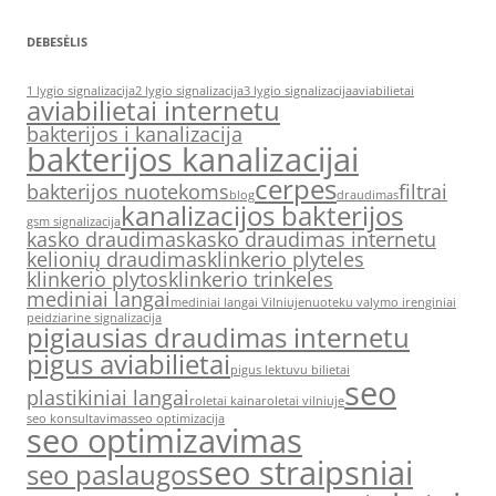
DEBESĖLIS
1 lygio signalizacija
2 lygio signalizacija
3 lygio signalizacija
aviabilietai
aviabilietai internetu
bakterijos i kanalizacija
bakterijos kanalizacijai
cerpes
bakterijos nuotekoms
filtrai
blog
draudimas
kanalizacijos bakterijos
gsm signalizacija
kasko draudimas
kasko draudimas internetu
kelionių draudimas
klinkerio plyteles
klinkerio plytos
klinkerio trinkeles
mediniai langai
mediniai langai Vilniuje
nuoteku valymo irenginiai
peidziarine signalizacija
pigiausias draudimas internetu
pigus aviabilietai
pigus lektuvu bilietai
seo
plastikiniai langai
roletai kaina
roletai vilniuje
seo konsultavimas
seo optimizacija
seo optimizavimas
seo straipsniai
seo paslaugos