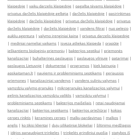
klaipedoje
|
vaiku darzelis klaipedoje
|
pagalba tėvams klaipėdoje
|
privatus darželis klaipėdoje gelbėja
|
darželis klaipėdoje
|
pasirinkimas
klaipėdoje
|
darželis klaipėdoje
|
privatus darželis klaipėdoje
|
privatus
darželis klaipėdoje
|
darželis klaipėdoje
|
vandens filtrai
|
nuo pelesio
|
aukliu agentura
|
valymo irenginiai kaina
|
privatus darzelis klaipedoje
|
mediniai nameliai vaikams
|
isveza atliekas klaipeda
|
orapūte
|
ieškantiems biologinių priemonių
|
bakterijos septikui
|
priemonės
kanalizacijai
|
buhalterines paslaugos
|
paslaugos vilniuje
|
patarimai
|
paslaugos Lietuvoje
|
dokumentai
|
programos
|
kiek kainuoja
|
apskaitaman.lt
|
naujiems ir probleminiams septikams
|
geriausios
priemones
|
kanalizaciniai vandenys
|
vandens suliniu valymas
|
vamzdziu valymo granules
|
mikrogranules kanalizacijos valymui
|
gelinis kanalizacijos vamzdziu valiklis
|
vamzdziu valymui
|
probleminiams septikams
|
bakterijos maišeliais
|
retai naudojamai
kanalizacijai
|
bakterijos septikams
|
bakterijos priežiūrai
|
kokias
cerpes rinktis
|
keramines cerpes
|
malkų pardavimas
|
malkos
|
anglis
|
ko tikisi klientai
|
dujų silikatiniai blokeliai
|
šiltinimo medžiagos
|
idėjos panaudojant trinkeles
|
trinkelės grindiniui puošia
|
statybos iš