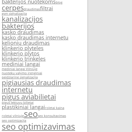
bakterijos nuotekoms
blog
cerpes
filtrai
draudimas
gsm signalizacija
kanalizacijos
bakterijos
kasko draudimas
kasko draudimas internetu
kelionių draudimas
klinkerio plyteles
klinkerio plytos
klinkerio trinkeles
mediniai langai
mediniai langai Vilniuje
nuoteku valymo irenginiai
peidziarine signalizacija
pigiausias draudimas
internetu
pigus aviabilietai
pigus lektuvu bilietai
plastikiniai langai
roletai kaina
seo
roletai vilniuje
seo konsultavimas
seo optimizacija
seo optimizavimas