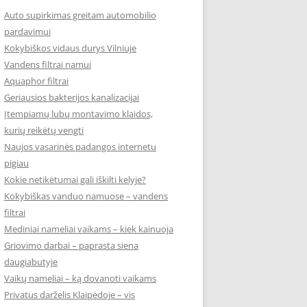
Auto supirkimas greitam automobilio
pardavimui
Kokybiškos vidaus durys Vilniuje
Vandens filtrai namui
Aquaphor filtrai
Geriausios bakterijos kanalizacijai
Įtempiamų lubų montavimo klaidos,
kurių reikėtų vengti
Naujos vasarinės padangos internetu
pigiau
Kokie netikėtumai gali iškilti kelyje?
Kokybiškas vanduo namuose – vandens
filtrai
Mediniai nameliai vaikams – kiek kainuoja
Griovimo darbai – paprasta siena
daugiabutyje
Vaikų nameliai – ką dovanoti vaikams
Privatus darželis Klaipėdoje – vis