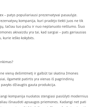
 – patys populiariausi prezervatyvai pasaulyje.
prezervatyvų kompanija, kuri pradėjo tiekti juos ne tik
igų, tačiau tuo pačiu ir nuo neplanuoto nėštumo. Šiuo
mones akivaizdu yra tai, kad sargiai – pats geriausias
, kurie ieško kokybės.
inkimas?
ne vieną dešimtmetį ir galbūt tai skatina žmones
iai, ilgametė patirtis yra vienas iš pagrindinių
ai pavyks džiaugtis gauta produkcija.
dangi kompanija nuolatos stengiasi pasiūlyti modernius
aliau išnaudoti apsaugos priemones. Kadangi net pati