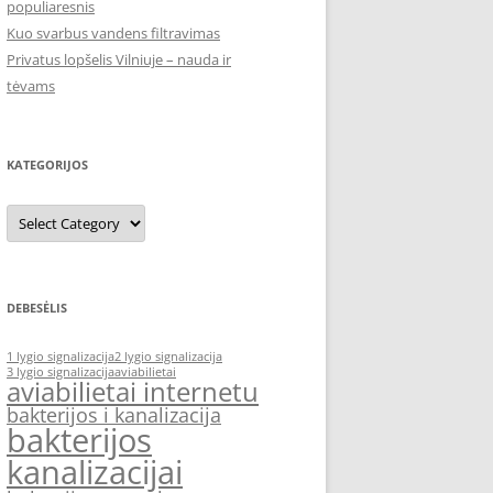
populiaresnis
Kuo svarbus vandens filtravimas
Privatus lopšelis Vilniuje – nauda ir
tėvams
KATEGORIJOS
Kategorijos
DEBESĖLIS
1 lygio signalizacija
2 lygio signalizacija
3 lygio signalizacija
aviabilietai
aviabilietai internetu
bakterijos i kanalizacija
bakterijos
kanalizacijai