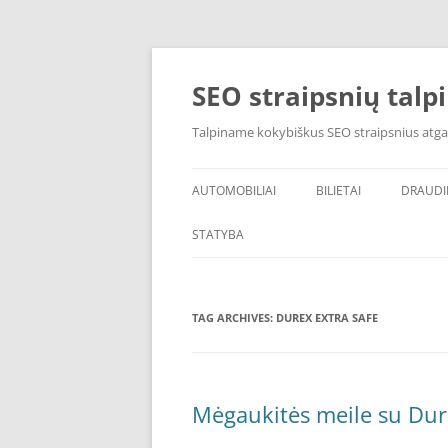
Skip
to
content
SEO straipsnių talp
Talpiname kokybiškus SEO straipsnius atga
AUTOMOBILIAI
BILIETAI
DRAUD
STATYBA
TAG ARCHIVES:
DUREX EXTRA SAFE
Mėgaukitės meile su Dur