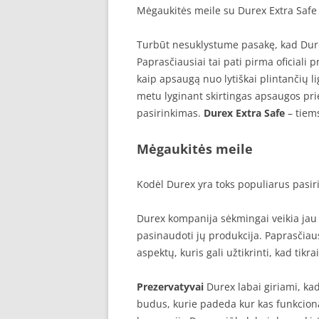
Mėgaukitės meile su Durex Extra Safe
Turbūt nesuklystume pasakę, kad Durex
Paprasčiausiai tai pati pirma oficiali 
kaip apsaugą nuo lytiškai plintančių l
metu lyginant skirtingas apsaugos prie
pasirinkimas.
Durex Extra Safe
– tiems
Mėgaukitės meile
Kodėl Durex yra toks populiarus pasir
Durex kompanija sėkmingai veikia jau 
pasinaudoti jų produkcija. Paprasčiaus
aspektų, kuris gali užtikrinti, kad tikr
Prezervatyvai
Durex labai giriami, ka
budus, kurie padeda kur kas funkcion