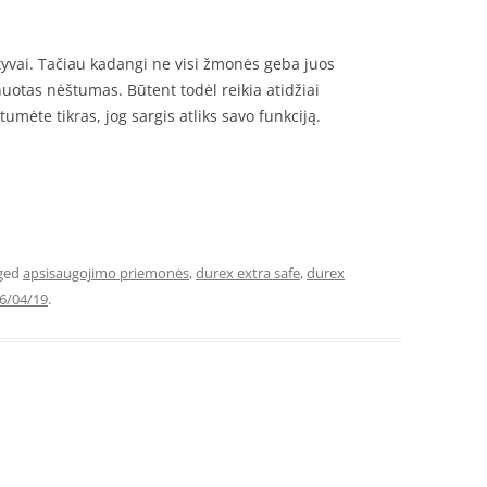
tyvai. Tačiau kadangi ne visi žmonės geba juos
nuotas nėštumas. Būtent todėl reikia atidžiai
tumėte tikras, jog sargis atliks savo funkciją.
ged
apsisaugojimo priemonės
,
durex extra safe
,
durex
6/04/19
.