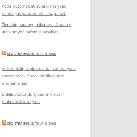
Kodėl automobilių supirkimas ypač
naudingas parduodant seną, daužtą
Žieminių padangų reikšmės – Nauda ir
atsakomybė pažeidus taisykles
SEO STRAIPSNIU TALPINIMAS
Automobilių supirkimas kaip operatyvus
sprendimas – finansinio likvidumo
mechanizmas
Didelis vidaus durų pasirinkimas –
rankenos ir interjeras
SEO STRAIPSNIU TALPINIMAS