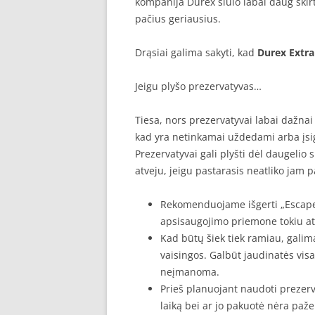
kompanija Durex siūlo labai daug skirt
pačius geriausius.
Drąsiai galima sakyti, kad
Durex Extra
Jeigu plyšo prezervatyvas…
Tiesa, nors prezervatyvai labai dažnai y
kad yra netinkamai uždedami arba įsig
Prezervatyvai gali plyšti dėl daugelio s
atveju, jeigu pastarasis neatliko jam p
Rekomenduojame išgerti „Escape“ 
apsisaugojimo priemone tokiu atv
Kad būtų šiek tiek ramiau, galima
vaisingos. Galbūt jaudinatės visa
neįmanoma.
Prieš planuojant naudoti prezerv
laiką bei ar jo pakuotė nėra paže