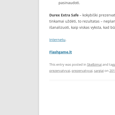
pasinaudoti.
Durex Extra Safe
– kokybiški prezerva
tinkamai uždėti, to rezultatas – nepla
išanalizuoti, kaip viskas vyksta, kad bū
Internetu
.
Flashgame.lt
This entry was posted in
Skelbimai
and tag
prezervatyvai
,
prezervatyvai
,
sargiai
on
201