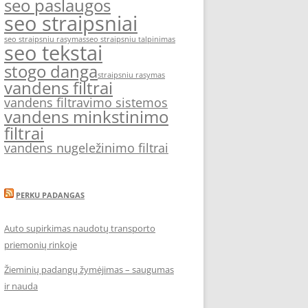
seo paslaugos
seo straipsniai
seo straipsniu rasymas
seo straipsniu talpinimas
seo tekstai
stogo danga
straipsniu rasymas
vandens filtrai
vandens filtravimo sistemos
vandens minkstinimo
filtrai
vandens nugeležinimo filtrai
PERKU PADANGAS
Auto supirkimas naudotų transporto
priemonių rinkoje
Žieminių padangų žymėjimas – saugumas
ir nauda