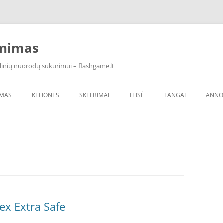
inimas
linių nuorodų sukūrimui – flashgame.lt
IMAS
KELIONĖS
SKELBIMAI
TEISĖ
LANGAI
ANNO
ex Extra Safe