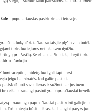
ingų sargių – skirkite laiko paieškoms, kad atrastumėte
 Safe
– populiariausias pasirinkimas Lietuvoje.
ra išties kokybiški, tačiau kartais jie plyšta vien todėl,
yjami tokie, kurie jums netinka savo dydžiu.
kirtingų priežasčių. Svarbiausia žinoti, ką daryti tokiu
askirtos funkcijos.
kontraceptinę tabletę, kuri gali tapti tarsi
eju jeigu baiminatės, kad galite pastoti.
 pasiskaičiuoti savo dienas ir sužinoti, ar jos buvo
i be reikalo, kadangi pastoti yra paprasčiausiai beveik
atyvą – naudinga paprasčiausiai pasitikrinti galiojimo
ista. Tokiu atveju būsite tikras, kad saugiai pavyks juo