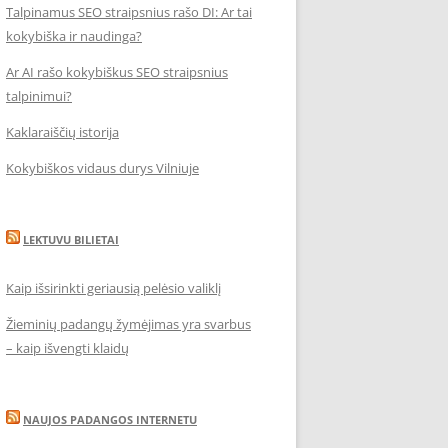
Talpinamus SEO straipsnius rašo DI: Ar tai
kokybiška ir naudinga?
Ar AI rašo kokybiškus SEO straipsnius
talpinimui?
Kaklaraiščių istorija
Kokybiškos vidaus durys Vilniuje
LEKTUVU BILIETAI
Kaip išsirinkti geriausią pelėsio valiklį
Žieminių padangų žymėjimas yra svarbus
– kaip išvengti klaidų
NAUJOS PADANGOS INTERNETU