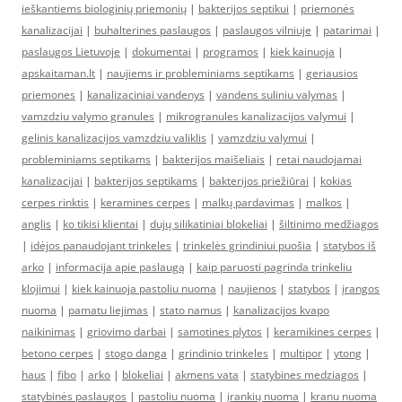
ieškantiems biologinių priemonių
|
bakterijos septikui
|
priemonės
kanalizacijai
|
buhalterines paslaugos
|
paslaugos vilniuje
|
patarimai
|
paslaugos Lietuvoje
|
dokumentai
|
programos
|
kiek kainuoja
|
apskaitaman.lt
|
naujiems ir probleminiams septikams
|
geriausios
priemones
|
kanalizaciniai vandenys
|
vandens suliniu valymas
|
vamzdziu valymo granules
|
mikrogranules kanalizacijos valymui
|
gelinis kanalizacijos vamzdziu valiklis
|
vamzdziu valymui
|
probleminiams septikams
|
bakterijos maišeliais
|
retai naudojamai
kanalizacijai
|
bakterijos septikams
|
bakterijos priežiūrai
|
kokias
cerpes rinktis
|
keramines cerpes
|
malkų pardavimas
|
malkos
|
anglis
|
ko tikisi klientai
|
dujų silikatiniai blokeliai
|
šiltinimo medžiagos
|
idėjos panaudojant trinkeles
|
trinkelės grindiniui puošia
|
statybos iš
arko
|
informacija apie paslaugą
|
kaip paruosti pagrinda trinkeliu
klojimui
|
kiek kainuoja pastoliu nuoma
|
naujienos
|
statybos
|
įrangos
nuoma
|
pamatu liejimas
|
stato namus
|
kanalizacijos kvapo
naikinimas
|
griovimo darbai
|
samotines plytos
|
keramikines cerpes
|
betono cerpes
|
stogo danga
|
grindinio trinkeles
|
multipor
|
ytong
|
haus
|
fibo
|
arko
|
blokeliai
|
akmens vata
|
statybines medziagos
|
statybinės paslaugos
|
pastoliu nuoma
|
įrankių nuoma
|
kranu nuoma