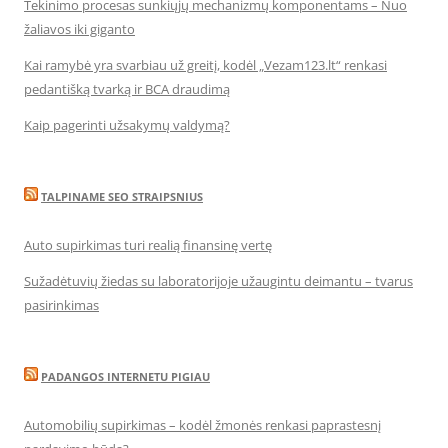
Tekinimo procesas sunkiųjų mechanizmų komponentams – Nuo
žaliavos iki giganto
Kai ramybė yra svarbiau už greitį, kodėl „Vezam123.lt“ renkasi
pedantišką tvarką ir BCA draudimą
Kaip pagerinti užsakymų valdymą?
TALPINAME SEO STRAIPSNIUS
Auto supirkimas turi realią finansinę vertę
Sužadėtuvių žiedas su laboratorijoje užaugintu deimantu – tvarus
pasirinkimas
PADANGOS INTERNETU PIGIAU
Automobilių supirkimas – kodėl žmonės renkasi paprastesnį