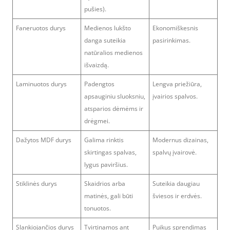
pušies).
Faneruotos durys
Medienos lukšto
Ekonomiškesnis
danga suteikia
pasirinkimas.
natūralios medienos
išvaizdą.
Laminuotos durys
Padengtos
Lengva priežiūra,
apsauginiu sluoksniu,
įvairios spalvos.
atsparios dėmėms ir
drėgmei.
Dažytos MDF durys
Galima rinktis
Modernus dizainas,
skirtingas spalvas,
spalvų įvairovė.
lygus paviršius.
Stiklinės durys
Skaidrios arba
Suteikia daugiau
matinės, gali būti
šviesos ir erdvės.
tonuotos.
Slankiojančios durys
Tvirtinamos ant
Puikus sprendimas