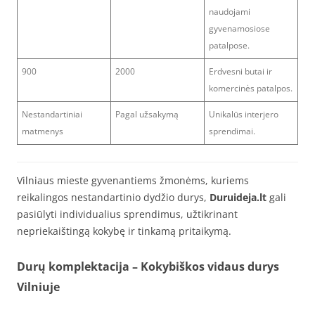
naudojami
gyvenamosiose
patalpose.
900
2000
Erdvesni butai ir
komercinės patalpos.
Nestandartiniai
Pagal užsakymą
Unikalūs interjero
matmenys
sprendimai.
Vilniaus mieste gyvenantiems žmonėms, kuriems
reikalingos nestandartinio dydžio durys,
Duruideja.lt
gali
pasiūlyti individualius sprendimus, užtikrinant
nepriekaištingą kokybę ir tinkamą pritaikymą.
Durų komplektacija
– Kokybiškos vidaus durys
Vilniuje