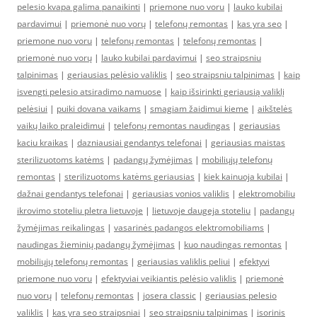
pelesio kvapa galima panaikinti
|
priemone nuo voru
|
lauko kubilai
pardavimui
|
priemonė nuo vorų
|
telefonų remontas
|
kas yra seo
|
priemone nuo voru
|
telefonų remontas
|
telefonų remontas
|
priemonė nuo vorų
|
lauko kubilai pardavimui
|
seo straipsniu
talpinimas
|
geriausias pelėsio valiklis
|
seo straipsniu talpinimas
|
kaip
isvengti pelesio atsiradimo namuose
|
kaip išsirinkti geriausią valiklį
pelėsiui
|
puiki dovana vaikams
|
smagiam žaidimui kieme
|
aikštelės
vaikų laiko praleidimui
|
telefonų remontas naudingas
|
geriausias
kaciu kraikas
|
dazniausiai gendantys telefonai
|
geriausias maistas
sterilizuotoms katėms
|
padangų žymėjimas
|
mobiliųjų telefonų
remontas
|
sterilizuotoms katėms geriausias
|
kiek kainuoja kubilai
|
dažnai gendantys telefonai
|
geriausias vonios valiklis
|
elektromobiliu
ikrovimo stoteliu pletra lietuvoje
|
lietuvoje daugeja stoteliu
|
padangų
žymėjimas reikalingas
|
vasarinės padangos elektromobiliams
|
naudingas žieminių padangų žymėjimas
|
kuo naudingas remontas
|
mobiliųjų telefonų remontas
|
geriausias valiklis peliui
|
efektyvi
priemone nuo voru
|
efektyviai veikiantis pelėsio valiklis
|
priemonė
nuo vorų
|
telefonų remontas
|
josera classic
|
geriausias pelesio
valiklis
|
kas yra seo straipsniai
|
seo straipsniu talpinimas
|
isorinis