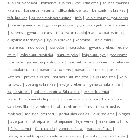
sunu dziovintuvai
|
konservai sunims
|
kaciu tualetas
|
sausas maistas
katems
|
konservai katems
|
silikoninis kraikas
|
bentonitinis kraikas
|
tofu kraikas
|
sausas maistas sunims
|
info
|
kaip sutaupyti gyvunams
|
prekes gyvunams
|
gyvunu prieziura
|
gyvunu augintojams
|
šunims
|
katėms
|
gyvunu prekes
|
tofu kraiko naudojimas
|
ar patiks tofu
|
augalinė alternatyva
|
gyvunu prekes
|
kontaktai
|
apie mus
|
naujienos
|
nuorodos
|
nuorodos
|
nuorodos
|
gyvunu prekes
|
edalo
itaka
|
itaka sunu isvaizdai
|
sunu mityba
|
kaip sutaupyti
|
gyvunams
internetu
|
geriausia parduotuve
|
internetine parduotuve
|
kokybiskas
ir subalansuotas
|
pavadeliai katems
|
pavadeliai sunims
|
prekes
katems
|
prekes sunims
|
sausas sunu maistas
|
sunu maistas
|
kaip
ismokyti
|
ypatingas kraikas
|
akcija prekems
|
geriausi siltnamiai
|
kaip issirinkti
|
polikarbonatiniai šiltnamiai
|
tvirti siltnamiai
|
polikarbonatiniai atsiliepimai
|
šiltnamiai atsiliepimai
|
led reklama
|
vandens filtrai
|
vandens filtrai
|
renkamės filtrus
|
tinkamiausias
maistas
|
maistas internetu
|
geriausias ėdalas
|
augintojams
|
blogas
|
straipsniai
|
straipsniai
|
straipsniai
|
fejerverkai
|
ieskantiems filtru
|
filtrai namui
|
filtru nauda
|
vandens filtrai
|
vandens filtrai
|
biologinės bakterijos
|
kanalizacijos kvapas
|
kanalizacijos bakterijos
|