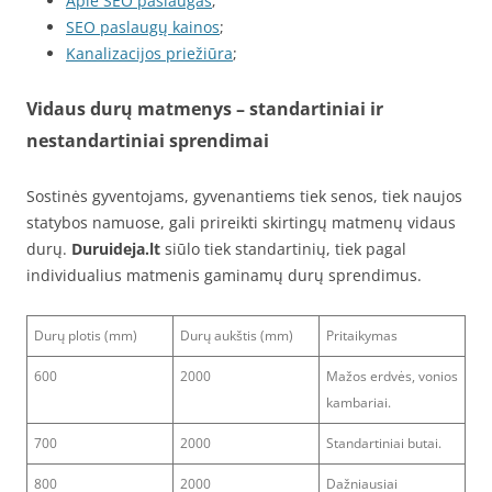
Apie SEO paslaugas
;
SEO paslaugų kainos
;
Kanalizacijos priežiūra
;
Vidaus durų matmenys – standartiniai ir
nestandartiniai sprendimai
Sostinės gyventojams, gyvenantiems tiek senos, tiek naujos
statybos namuose, gali prireikti skirtingų matmenų vidaus
durų.
Duruideja.lt
siūlo tiek standartinių, tiek pagal
individualius matmenis gaminamų durų sprendimus.
Durų plotis (mm)
Durų aukštis (mm)
Pritaikymas
600
2000
Mažos erdvės, vonios
kambariai.
700
2000
Standartiniai butai.
800
2000
Dažniausiai