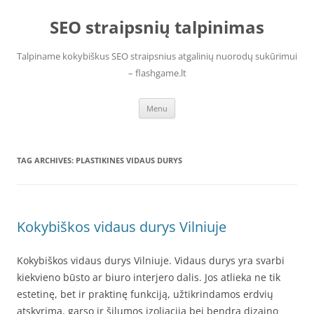
Skip
to
SEO straipsnių talpinimas
content
Talpiname kokybiškus SEO straipsnius atgalinių nuorodų sukūrimui
– flashgame.lt
Menu
TAG ARCHIVES:
PLASTIKINES VIDAUS DURYS
Kokybiškos vidaus durys Vilniuje
Kokybiškos vidaus durys Vilniuje. Vidaus durys yra svarbi
kiekvieno būsto ar biuro interjero dalis. Jos atlieka ne tik
estetinę, bet ir praktinę funkciją, užtikrindamos erdvių
atskyrimą, garso ir šilumos izoliaciją bei bendrą dizaino