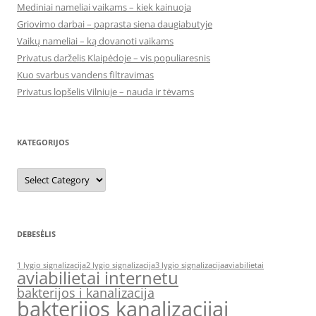
Mediniai nameliai vaikams – kiek kainuoja
Griovimo darbai – paprasta siena daugiabutyje
Vaikų nameliai – ką dovanoti vaikams
Privatus darželis Klaipėdoje – vis populiaresnis
Kuo svarbus vandens filtravimas
Privatus lopšelis Vilniuje – nauda ir tėvams
KATEGORIJOS
Kategorijos
DEBESĖLIS
1 lygio signalizacija
2 lygio signalizacija
3 lygio signalizacija
aviabilietai
aviabilietai internetu
bakterijos i kanalizacija
bakterijos kanalizacijai