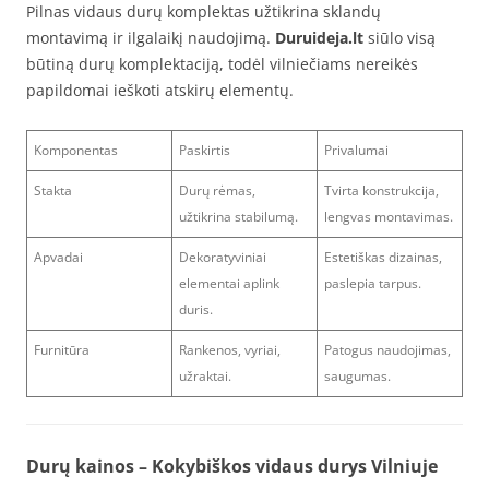
Pilnas vidaus durų komplektas užtikrina sklandų
montavimą ir ilgalaikį naudojimą.
Duruideja.lt
siūlo visą
būtiną durų komplektaciją, todėl vilniečiams nereikės
papildomai ieškoti atskirų elementų.
Komponentas
Paskirtis
Privalumai
Stakta
Durų rėmas,
Tvirta konstrukcija,
užtikrina stabilumą.
lengvas montavimas.
Apvadai
Dekoratyviniai
Estetiškas dizainas,
elementai aplink
paslepia tarpus.
duris.
Furnitūra
Rankenos, vyriai,
Patogus naudojimas,
užraktai.
saugumas.
Durų kainos – Kokybiškos vidaus durys Vilniuje