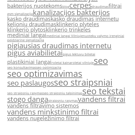
cerpes
bakterijos nuotekoms
filtrai
blog
draudimas
kanalizacijos bakterijos
gsm signalizacija
kasko draudimas
kasko draudimas internetu
kelionių draudimas
klinkerio plyteles
klinkerio plytos
klinkerio trinkeles
mediniai langai
mediniai langai Vilniuje
nuoteku valymo irenginiai
peidziarine signalizacija
pigiausias draudimas internetu
pigus aviabilietai
pigus lektuvu bilietai
seo
plastikiniai langai
roletai kaina
roletai vilniuje
seo konsultavimas
seo optimizacija
seo optimizavimas
seo straipsniai
seo paslaugos
seo tekstai
seo straipsniu rasymas
seo straipsniu talpinimas
stogo danga
vandens filtrai
straipsniu rasymas
vandens filtravimo sistemos
vandens minkstinimo filtrai
vandens nugeležinimo filtrai