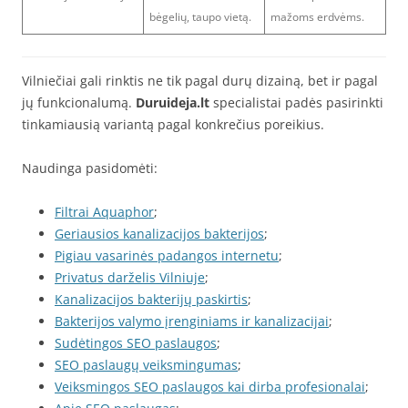
bėgelių, taupo vietą.
mažoms erdvėms.
Vilniečiai gali rinktis ne tik pagal durų dizainą, bet ir pagal
jų funkcionalumą.
Duruideja.lt
specialistai padės pasirinkti
tinkamiausią variantą pagal konkrečius poreikius.
Naudinga pasidomėti:
Filtrai Aquaphor
;
Geriausios kanalizacijos bakterijos
;
Pigiau vasarinės padangos internetu
;
Privatus darželis Vilniuje
;
Kanalizacijos bakterijų paskirtis
;
Bakterijos valymo įrenginiams ir kanalizacijai
;
Sudėtingos SEO paslaugos
;
SEO paslaugų veiksmingumas
;
Veiksmingos SEO paslaugos kai dirba profesionalai
;