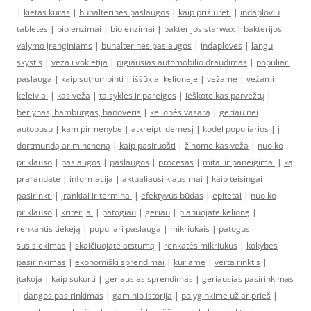
|
kietas kuras
|
buhalterines paslaugos
|
kaip prižiūrėti
|
indaploviu
tabletes
|
bio enzimai
|
bio enzimai
|
bakterijos starwax
|
bakterijos
valymo įrenginiams
|
buhalterines paslaugos
|
indaploves
|
langu
skystis
|
veza i vokietija
|
pigiausias automobilio draudimas
|
populiari
paslauga
|
kaip sutrumpinti
|
iššūkiai kelionėje
|
vežame
|
vežami
keleiviai
|
kas veža
|
taisyklės ir pareigos
|
ieškote kas parvežtų
|
berlynas, hamburgas, hanoveris
|
kelionės vasarą
|
geriau nei
autobusu
|
kam pirmenybė
|
atkreipti dėmesį
|
kodėl populiarios
|
į
dortmundą ar mincheną
|
kaip pasiruošti
|
žinome kas veža
|
nuo ko
priklauso
|
paslaugos
|
paslaugos
|
procesas
|
mitai ir paneigimai
|
ką
prarandate
|
informacija
|
aktualiausi klausimai
|
kaip teisingai
pasirinkti
|
įrankiai ir terminai
|
efektyvus būdas
|
epitetai
|
nuo ko
priklauso
|
kriterijai
|
patogiau
|
geriau
|
planuojate kelionę
|
renkantis tiekėją
|
populiari paslauga
|
mikriukais
|
patogus
susisiekimas
|
skaičiuojate atstumą
|
renkatės mikriukus
|
kokybės
pasirinkimas
|
ekonomiški sprendimai
|
kuriame
|
verta rinktis
|
įtakoja
|
kaip sukurti
|
geriausias sprendimas
|
geriausias pasirinkimas
|
dangos pasirinkimas
|
gaminio istorija
|
palyginkime už ar prieš
|