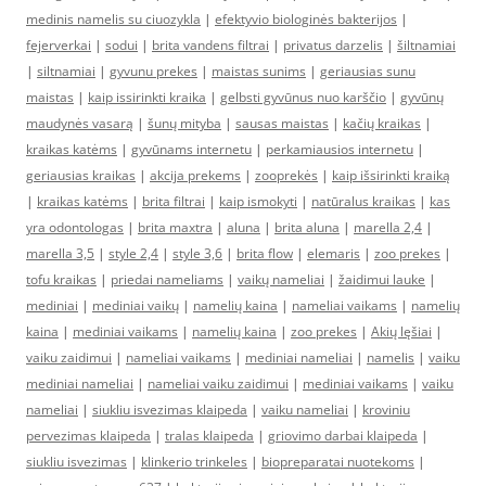
medinis namelis su ciuozykla
|
efektyvio biologinės bakterijos
|
fejerverkai
|
sodui
|
brita vandens filtrai
|
privatus darzelis
|
šiltnamiai
|
siltnamiai
|
gyvunu prekes
|
maistas sunims
|
geriausias sunu
maistas
|
kaip issirinkti kraika
|
gelbsti gyvūnus nuo karščio
|
gyvūnų
maudynės vasarą
|
šunų mityba
|
sausas maistas
|
kačių kraikas
|
kraikas katėms
|
gyvūnams internetu
|
perkamiausios internetu
|
geriausias kraikas
|
akcija prekems
|
zooprekės
|
kaip išsirinkti kraiką
|
kraikas katėms
|
brita filtrai
|
kaip ismokyti
|
natūralus kraikas
|
kas
yra odontologas
|
brita maxtra
|
aluna
|
brita aluna
|
marella 2,4
|
marella 3,5
|
style 2,4
|
style 3,6
|
brita flow
|
elemaris
|
zoo prekes
|
tofu kraikas
|
priedai nameliams
|
vaikų nameliai
|
žaidimui lauke
|
mediniai
|
mediniai vaikų
|
namelių kaina
|
nameliai vaikams
|
namelių
kaina
|
mediniai vaikams
|
namelių kaina
|
zoo prekes
|
Akių lęšiai
|
vaiku zaidimui
|
nameliai vaikams
|
mediniai nameliai
|
namelis
|
vaiku
mediniai nameliai
|
nameliai vaiku zaidimui
|
mediniai vaikams
|
vaiku
nameliai
|
siukliu isvezimas klaipeda
|
vaiku nameliai
|
kroviniu
pervezimas klaipeda
|
tralas klaipeda
|
griovimo darbai klaipeda
|
siukliu isvezimas
|
klinkerio trinkeles
|
biopreparatai nuotekoms
|