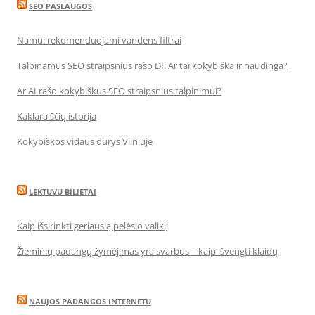
SEO PASLAUGOS
Namui rekomenduojami vandens filtrai
Talpinamus SEO straipsnius rašo DI: Ar tai kokybiška ir naudinga?
Ar AI rašo kokybiškus SEO straipsnius talpinimui?
Kaklaraiščių istorija
Kokybiškos vidaus durys Vilniuje
LEKTUVU BILIETAI
Kaip išsirinkti geriausią pelėsio valiklį
Žieminių padangų žymėjimas yra svarbus – kaip išvengti klaidų
NAUJOS PADANGOS INTERNETU