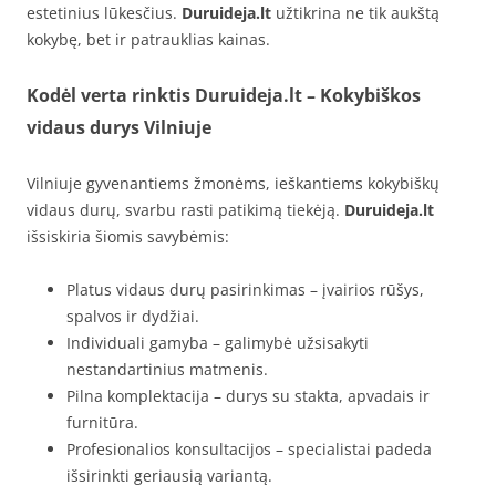
estetinius lūkesčius.
Duruideja.lt
užtikrina ne tik aukštą
kokybę, bet ir patrauklias kainas.
Kodėl verta rinktis Duruideja.lt
– Kokybiškos
vidaus durys Vilniuje
Vilniuje gyvenantiems žmonėms, ieškantiems kokybiškų
vidaus durų, svarbu rasti patikimą tiekėją.
Duruideja.lt
išsiskiria šiomis savybėmis:
Platus vidaus durų pasirinkimas – įvairios rūšys,
spalvos ir dydžiai.
Individuali gamyba – galimybė užsisakyti
nestandartinius matmenis.
Pilna komplektacija – durys su stakta, apvadais ir
furnitūra.
Profesionalios konsultacijos – specialistai padeda
išsirinkti geriausią variantą.