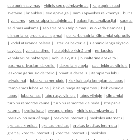
seo optimizavimas
|
vidinis seo optimizavimas
|
kaip optimizuoti
svetaine
|
kriaukles
|
seo apzvalga
|
namu apyvokos reikmenys
|
buitis
|
vaikams
|
seo straipsniu talpinimas
|
bakterijos kanalizacijai
|
saugus
zaidimas vaikams
|
seo straipsniu talpinimas
|
nuo kada ziemines
|
siltnamiai stipruolis atsiliepimai
|
polikarbonatiniai šiltnamiai stipruolis
|
kodel atsiranda pelesis
|
listerijos bakterija
|
zieminio langu skyscio
savybes
|
vaiku zaidimui
|
bioloģiskie risinājumi
|
geriausios
kanalizacijos bakterijos
|
adblue skystis
|
buhalterine apskaita
|
parama privaciam darzeliui
|
darzeliai gelbeja
|
pasirinkimas vilniuje
|
ieskome geriausio darzelio
|
privatus darzelis
|
itempiamu lubu
privalumai
|
lubu kaina netrukdo
|
kiek kainuoja itempiamos lubos
|
itempiamos lubos kaina
|
kiek kainuoja itempiamos
|
kiek kainuoja
lubos
|
lubu kainos
|
lubu rusys vilniuje
|
lubos vilniuje
|
siltnamiai
|
turbinu remontas kaune
|
turbinu remontas klaipeda
|
straipsniai
katems
|
sveika kate
|
gyvunu prekes
|
vidinis optimizavimas
|
pasiskolinti nesudėtinga
|
paskolos internetu
|
paskolos internetu
|
greitasis kreditas
|
greitas kreditas
|
greitas kreditas internetu
|
greitieji kreditai internetu
|
kreditas internetu
|
paskolos