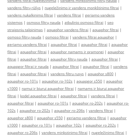
vandens filtrai nugeležinimui
|
vandens minkštinimo filtrų nauda
|
vandens filtrų rūšys
|
nugeležinimo ir vandens monkštinimo filtrai
|
vandens nukalkinimo filtrai
|
vandens filtrai
|
geriamo vandens
sistemos
|
osmoso filtrų nauda
|
atbulinio osmoso filtrai
|
seo
straipsniu talpinimas
|
aquaphor vandens filtrai
|
aquaphor filtrai
|
osmoso filtrų nauda
|
osmoso filtrai
|
vandens filtrai aquaphor
|
geriamo vandens filtrai
|
aquaphor filtrai
|
aquaphor filtrai
|
aquaphor
filtrai
|
aquaphor filtrai
|
aquaphor namams ir pramonei
|
aquaphor
filtrai
|
aquaphor filtrai
|
aquaphor filtrų nauda
|
aquaphor filtrai
|
aquapgor filtrai ir nauda
|
aquaphor filtrai
|
aquaphor filtrai
|
vandens
filtrai
|
aquaphor filtrai
|
vandens filtru rusys
|
aquaphor s800
|
aquaphor ro-101s
|
aquaphor ro-102s
|
aquapgor s550
|
aquaphor
s1000
|
namui ir biurui aquaphor filtrai
|
namams ir biurui aquaphor
filtrai
|
kodel aquaphor filtrai
|
aquaphor filtrai
|
vandens filtrai
|
aquaphor filtrai
|
aquaphor ro-101s
|
aquaphor ro-202s
|
aquaphor ro-
102s
|
aquaphor ro-202s
|
aquaphor ro-206s
|
vandens filtrai
|
aquaphor s800
|
aquaphor s550
|
geriamo vandens filtrai
|
aquaphor
s1000
|
aquaphor ro 101s
|
aquaphor 102s
|
aquaphor ro 202s
|
aquaphor ro 206s
|
vandens minkstinimo filtrai
|
nugeležinimo filtrai
|