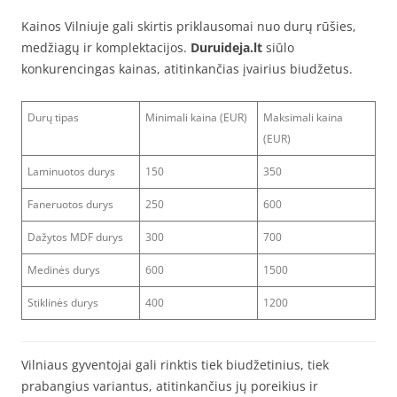
Kainos Vilniuje gali skirtis priklausomai nuo durų rūšies,
medžiagų ir komplektacijos.
Duruideja.lt
siūlo
konkurencingas kainas, atitinkančias įvairius biudžetus.
Durų tipas
Minimali kaina (EUR)
Maksimali kaina
(EUR)
Laminuotos durys
150
350
Faneruotos durys
250
600
Dažytos MDF durys
300
700
Medinės durys
600
1500
Stiklinės durys
400
1200
Vilniaus gyventojai gali rinktis tiek biudžetinius, tiek
prabangius variantus, atitinkančius jų poreikius ir