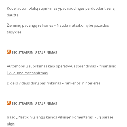
Kodėl automobilių supirkimas ypač naudingas parduodant seną,
daužtą
Žieminių padangų reikšmės – Nauda ir atsakomybė pažeidus
taisykles
SEO STRAIPSNIU TALPINIMAS
Automobilių supirkimas kaip operatyvus sprendimas – finansinio
likvidumo mechanizmas
Didelis vidaus durų pasirinkimas – rankenos ir interjeras
SEO STRAIPSNIU TALPINIMAS
Įrašo „Plastikinių langų kainos Vilniuje“ komentaras, kurį parašė
Algis