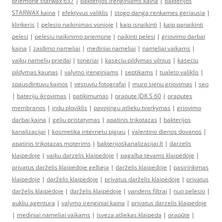
priemone starwax 637
|
bakterijos irenginiams kaina
|
bakterijos
STARWAX kaina
|
efektyvus valiklis
|
stogo danga renkames geriausia
|
klinkeris
|
pelesio naikinimas vonioje
|
kaip isnaikinti
|
kaip panaikinti
pelesi
|
pelesiu naikinimo priemone
|
naikinti pelesi
|
griovimo darbai
kaina
|
zaidimo nameliai
|
mediniai nameliai
|
nameliai vaikams
|
vaikų namelių priedai
|
toneriai
|
kaseciu pildymas vilnius
|
kaseciu
pildymas kaunas
|
valymo įrenginiams
|
septikams
|
tualeto valiklis
|
spausdintuvu kainos
|
vestuviu fotografai
|
muro sienu griovimas
|
seo
|
bateriju ikrovimas
|
patikimumas
|
orapute JDK S 60
|
oraputes
membranos
|
indu ploviklis
|
pavojingu atlieku tvarkymas
|
griovimo
darbai kaina
|
geliu pristatymas
|
apatinis trikotazas
|
bakterijos
kanalizacijai
|
kosmetika internetu pigiau
|
valentino dienos dovanos
|
apatinis trikotazas moterims
|
bakterijoskanalizacijai.lt
|
darzelis
klaipedoje
|
vaiku darzelis klaipedoje
|
pagalba tėvams klaipėdoje
|
privatus darželis klaipėdoje gelbėja
|
darželis klaipėdoje
|
pasirinkimas
klaipėdoje
|
darželis klaipėdoje
|
privatus darželis klaipėdoje
|
privatus
darželis klaipėdoje
|
darželis klaipėdoje
|
vandens filtrai
|
nuo pelesio
|
aukliu agentura
|
valymo irenginiai kaina
|
privatus darzelis klaipedoje
|
mediniai nameliai vaikams
|
isveza atliekas klaipeda
|
orapūte
|