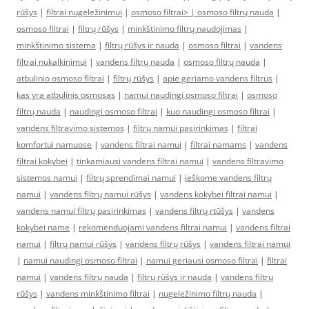
rūšys
|
filtrai nugeležinimui
|
osmoso filtrai> |
osmoso filtrų nauda
|
osmoso filtrai
|
filtrų rūšys
|
minkštinimo filtrų naudojimas
|
minkštinimo sistema
|
filtrų rūšys ir nauda
|
osmoso filtrai
|
vandens
filtrai nukalkinimui
|
vandens filtrų nauda
|
osmoso filtrų nauda
|
atbulinio osmoso filtrai
|
filtrų rūšys
|
apie geriamo vandens filtrus
|
kas yra atbulinis osmosas
|
namui naudingi osmoso filtrai
|
osmoso
filtrų nauda
|
naudingi osmoso filtrai
|
kuo naudingi osmoso filtrai
|
vandens filtravimo sistemos
|
filtrų namui pasirinkimas
|
filtrai
komfortui namuose
|
vandens filtrai namui
|
filtrai namams
|
vandens
filtrai kokybei
|
tinkamiausi vandens filtrai namui
|
vandens filtravimo
sistemos namui
|
filtrų sprendimai namui
|
ieškome vandens filtrų
namui
|
vandens filtrų namui rūšys
|
vandens kokybei filtrai namui
|
vandens namui filtrų pasirinkimas
|
vandens filtrų rtūšys
|
vandens
kokybei name
|
rekomenduojami vandens filtrai namui
|
vandens filtrai
namui
|
filtrų namui rūšys
|
vandens filtrų rūšys
|
vandens filtrai namui
|
namui naudingi osmoso filtrai
|
namui geriausi osmoso filtrai
|
filtrai
namui
|
vandens filtrų nauda
|
filtrų rūšys ir nauda
|
vandens filtrų
rūšys
|
vandens minkštinimo filtrai
|
nugeležinimo filtrų nauda
|