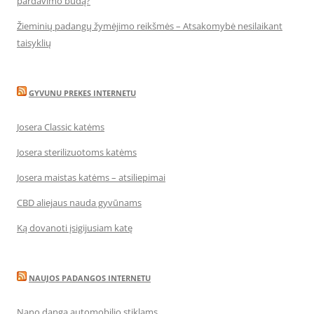
pardavimo būdą?
Žieminių padangų žymėjimo reikšmės – Atsakomybė nesilaikant
taisyklių
GYVUNU PREKES INTERNETU
Josera Classic katėms
Josera sterilizuotoms katėms
Josera maistas katėms – atsiliepimai
CBD aliejaus nauda gyvūnams
Ką dovanoti įsigijusiam katę
NAUJOS PADANGOS INTERNETU
Nano danga automobilio stiklams