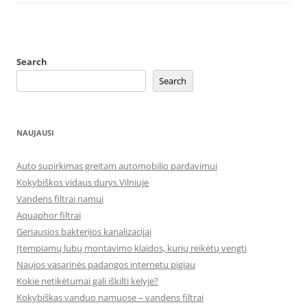
Search
Search
NAUJAUSI
Auto supirkimas greitam automobilio pardavimui
Kokybiškos vidaus durys Vilniuje
Vandens filtrai namui
Aquaphor filtrai
Geriausios bakterijos kanalizacijai
Įtempiamų lubų montavimo klaidos, kurių reikėtų vengti
Naujos vasarinės padangos internetu pigiau
Kokie netikėtumai gali iškilti kelyje?
Kokybiškas vanduo namuose – vandens filtrai