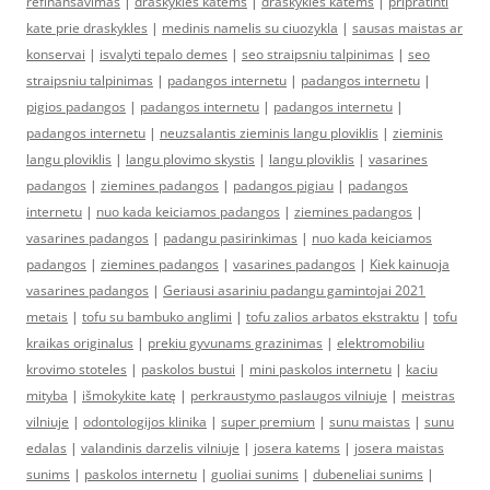
refinansavimas
|
draskykles katems
|
draskykles katems
|
pripratinti
kate prie draskykles
|
medinis namelis su ciuozykla
|
sausas maistas ar
konservai
|
isvalyti tepalo demes
|
seo straipsniu talpinimas
|
seo
straipsniu talpinimas
|
padangos internetu
|
padangos internetu
|
pigios padangos
|
padangos internetu
|
padangos internetu
|
padangos internetu
|
neuzsalantis zieminis langu ploviklis
|
zieminis
langu ploviklis
|
langu plovimo skystis
|
langu ploviklis
|
vasarines
padangos
|
ziemines padangos
|
padangos pigiau
|
padangos
internetu
|
nuo kada keiciamos padangos
|
ziemines padangos
|
vasarines padangos
|
padangu pasirinkimas
|
nuo kada keiciamos
padangos
|
ziemines padangos
|
vasarines padangos
|
Kiek kainuoja
vasarines padangos
|
Geriausi asariniu padangu gamintojai 2021
metais
|
tofu su bambuko anglimi
|
tofu zalios arbatos ekstraktu
|
tofu
kraikas originalus
|
prekiu gyvunams grazinimas
|
elektromobiliu
krovimo stoteles
|
paskolos bustui
|
mini paskolos internetu
|
kaciu
mityba
|
išmokykite katę
|
perkraustymo paslaugos vilniuje
|
meistras
vilniuje
|
odontologijos klinika
|
super premium
|
sunu maistas
|
sunu
edalas
|
valandinis darzelis vilniuje
|
josera katems
|
josera maistas
sunims
|
paskolos internetu
|
guoliai sunims
|
dubeneliai sunims
|