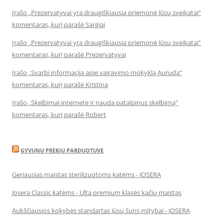
Įrašo „Prezervatyvai yra draugiškiausia priemonė Jūsų sveikatai“
komentaras, kurį parašė Sargiai
Įrašo „Prezervatyvai yra draugiškiausia priemonė Jūsų sveikatai“
komentaras, kurį parašė Prezervatyvai
Įrašo „Svarbi informacija apie vairavimo mokyklą Auruda“
komentaras, kurį parašė Kristina
Įrašo „Skelbimai internete ir nauda patalpinus skelbimą“
komentaras, kurį parašė Robert
GYVUNU PREKIU PARDUOTUVE
Geriausias maistas sterilizuotoms katėms - JOSERA
Josera Classic katėms - Ulta premium klasės kačių maistas
Aukščiausios kokybės standartas Jūsų šuns mitybai - JOSERA