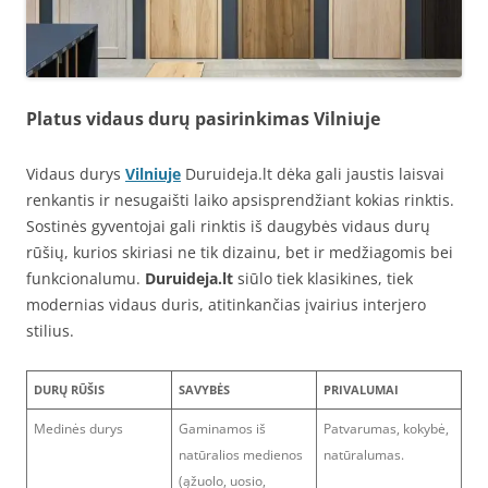
Platus vidaus durų pasirinkimas Vilniuje
Vidaus durys
Vilniuje
Duruideja.lt dėka gali jaustis laisvai
renkantis ir nesugaišti laiko apsisprendžiant kokias rinktis.
Sostinės gyventojai gali rinktis iš daugybės vidaus durų
rūšių, kurios skiriasi ne tik dizainu, bet ir medžiagomis bei
funkcionalumu.
Duruideja.lt
siūlo tiek klasikines, tiek
modernias vidaus duris, atitinkančias įvairius interjero
stilius.
DURŲ RŪŠIS
SAVYBĖS
PRIVALUMAI
Medinės durys
Gaminamos iš
Patvarumas, kokybė,
natūralios medienos
natūralumas.
(ąžuolo, uosio,