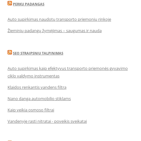
PERKU PADANGAS
Auto supirkimas naudotų transporto priemonių rinkoje
Žieminių padangų žymėjimas – saugumas ir nauda
SEO STRAIPSNIU TALPINIMAS
Auto supirkimas kaip efektyvus transporto priemonės gyvavimo
ciklo valdymo instrumentas
Klaidos renkantis vandens filtrą
Nano danga automobilio stiklams
Kaip veikia osmoso filtrai
Vandenyje rasti nitratai - poveikis sveikatai