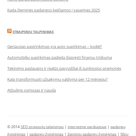
Kada žieminės padangos keičiamos į vasarines 2025
STRAIPSNIU TALPINIMAS
Geriausias pasirinkimas yra auto supirkimas – kodėl?
Automobilių supirkimas padeda išspręsti finansų trūkumą
Tekinimo paslaugos ir realūs pavyzdžiai iš sunkiosios pramonės
Kaip transformuoti užsakymų valdymą per 12 mėnesių?
Atbulinis osmosas ir nauda
© 2014
SEO straipsniu talpinimas
|
internetine parduotuve
|
padangų
žymėjimas
|
padangų žymėjimas
|
žieminių padangų žymėjimas
|
filtrų