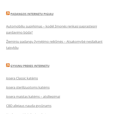
PADANGOS INTERNETU PIGIAU
Automobilių supirkimas – kodėl žmonės renkasi paprastesnį
pardavimo būdą?
Žieminių padangų žymėjimo reikšmės – Atsakomybė nesilaikant
taisyklių
GYVUNU PREKES INTERNETU
Josera Classic katėms
Josera sterilizuotoms katėms
Josera maistas katėms – atsiliepimai
CBD aliejaus nauda gyvūnams