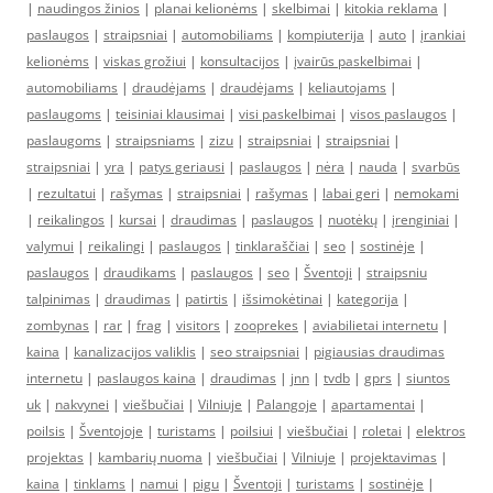
|
naudingos žinios
|
planai kelionėms
|
skelbimai
|
kitokia reklama
|
paslaugos
|
straipsniai
|
automobiliams
|
kompiuterija
|
auto
|
įrankiai
kelionėms
|
viskas grožiui
|
konsultacijos
|
įvairūs paskelbimai
|
automobiliams
|
draudėjams
|
draudėjams
|
keliautojams
|
paslaugoms
|
teisiniai klausimai
|
visi paskelbimai
|
visos paslaugos
|
paslaugoms
|
straipsniams
|
zizu
|
straipsniai
|
straipsniai
|
straipsniai
|
yra
|
patys geriausi
|
paslaugos
|
nėra
|
nauda
|
svarbūs
|
rezultatui
|
rašymas
|
straipsniai
|
rašymas
|
labai geri
|
nemokami
|
reikalingos
|
kursai
|
draudimas
|
paslaugos
|
nuotėkų
|
įrenginiai
|
valymui
|
reikalingi
|
paslaugos
|
tinklaraščiai
|
seo
|
sostinėje
|
paslaugos
|
draudikams
|
paslaugos
|
seo
|
Šventoji
|
straipsniu
talpinimas
|
draudimas
|
patirtis
|
išsimokėtinai
|
kategorija
|
zombynas
|
rar
|
frag
|
visitors
|
zooprekes
|
aviabilietai internetu
|
kaina
|
kanalizacijos valiklis
|
seo straipsniai
|
pigiausias draudimas
internetu
|
paslaugos kaina
|
draudimas
|
jnn
|
tvdb
|
gprs
|
siuntos
uk
|
nakvynei
|
viešbučiai
|
Vilniuje
|
Palangoje
|
apartamentai
|
poilsis
|
Šventojoje
|
turistams
|
poilsiui
|
viešbučiai
|
roletai
|
elektros
projektas
|
kambarių nuoma
|
viešbučiai
|
Vilniuje
|
projektavimas
|
kaina
|
tinklams
|
namui
|
pigu
|
Šventoji
|
turistams
|
sostinėje
|