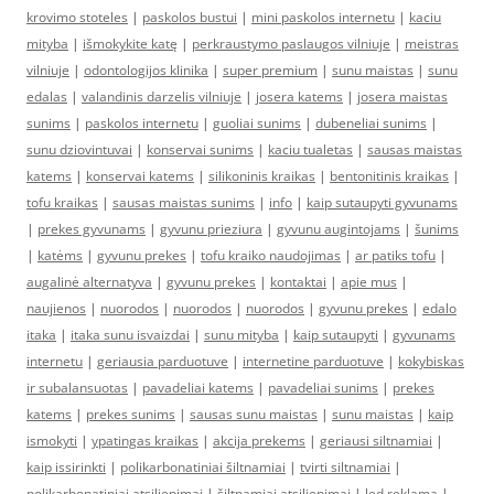
krovimo stoteles
|
paskolos bustui
|
mini paskolos internetu
|
kaciu
mityba
|
išmokykite katę
|
perkraustymo paslaugos vilniuje
|
meistras
vilniuje
|
odontologijos klinika
|
super premium
|
sunu maistas
|
sunu
edalas
|
valandinis darzelis vilniuje
|
josera katems
|
josera maistas
sunims
|
paskolos internetu
|
guoliai sunims
|
dubeneliai sunims
|
sunu dziovintuvai
|
konservai sunims
|
kaciu tualetas
|
sausas maistas
katems
|
konservai katems
|
silikoninis kraikas
|
bentonitinis kraikas
|
tofu kraikas
|
sausas maistas sunims
|
info
|
kaip sutaupyti gyvunams
|
prekes gyvunams
|
gyvunu prieziura
|
gyvunu augintojams
|
šunims
|
katėms
|
gyvunu prekes
|
tofu kraiko naudojimas
|
ar patiks tofu
|
augalinė alternatyva
|
gyvunu prekes
|
kontaktai
|
apie mus
|
naujienos
|
nuorodos
|
nuorodos
|
nuorodos
|
gyvunu prekes
|
edalo
itaka
|
itaka sunu isvaizdai
|
sunu mityba
|
kaip sutaupyti
|
gyvunams
internetu
|
geriausia parduotuve
|
internetine parduotuve
|
kokybiskas
ir subalansuotas
|
pavadeliai katems
|
pavadeliai sunims
|
prekes
katems
|
prekes sunims
|
sausas sunu maistas
|
sunu maistas
|
kaip
ismokyti
|
ypatingas kraikas
|
akcija prekems
|
geriausi siltnamiai
|
kaip issirinkti
|
polikarbonatiniai šiltnamiai
|
tvirti siltnamiai
|
polikarbonatiniai atsiliepimai
|
šiltnamiai atsiliepimai
|
led reklama
|