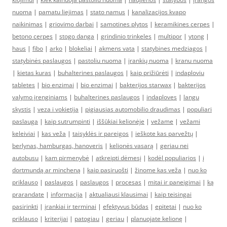
nuoma
|
pamatu liejimas
|
stato namus
|
kanalizacijos kvapo
naikinimas
|
griovimo darbai
|
samotines plytos
|
keramikines cerpes
|
betono cerpes
|
stogo danga
|
grindinio trinkeles
|
multipor
|
ytong
|
haus
|
fibo
|
arko
|
blokeliai
|
akmens vata
|
statybines medziagos
|
statybinės paslaugos
|
pastoliu nuoma
|
įrankių nuoma
|
kranu nuoma
|
kietas kuras
|
buhalterines paslaugos
|
kaip prižiūrėti
|
indaploviu
tabletes
|
bio enzimai
|
bio enzimai
|
bakterijos starwax
|
bakterijos
valymo įrenginiams
|
buhalterines paslaugos
|
indaploves
|
langu
skystis
|
veza i vokietija
|
pigiausias automobilio draudimas
|
populiari
paslauga
|
kaip sutrumpinti
|
iššūkiai kelionėje
|
vežame
|
vežami
keleiviai
|
kas veža
|
taisyklės ir pareigos
|
ieškote kas parvežtų
|
berlynas, hamburgas, hanoveris
|
kelionės vasarą
|
geriau nei
autobusu
|
kam pirmenybė
|
atkreipti dėmesį
|
kodėl populiarios
|
į
dortmundą ar mincheną
|
kaip pasiruošti
|
žinome kas veža
|
nuo ko
priklauso
|
paslaugos
|
paslaugos
|
procesas
|
mitai ir paneigimai
|
ką
prarandate
|
informacija
|
aktualiausi klausimai
|
kaip teisingai
pasirinkti
|
įrankiai ir terminai
|
efektyvus būdas
|
epitetai
|
nuo ko
priklauso
|
kriterijai
|
patogiau
|
geriau
|
planuojate kelionę
|