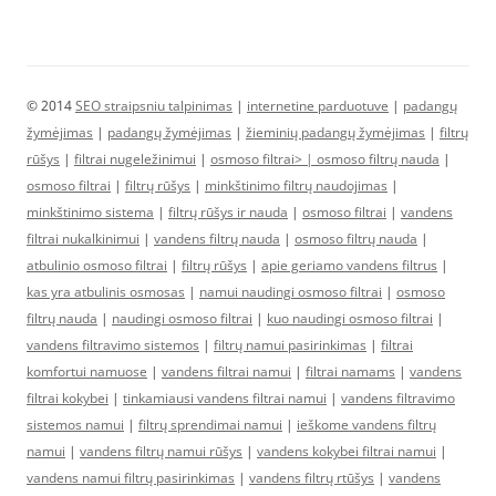
© 2014
SEO straipsniu talpinimas
|
internetine parduotuve
|
padangų
žymėjimas
|
padangų žymėjimas
|
žieminių padangų žymėjimas
|
filtrų
rūšys
|
filtrai nugeležinimui
|
osmoso filtrai> |
osmoso filtrų nauda
|
osmoso filtrai
|
filtrų rūšys
|
minkštinimo filtrų naudojimas
|
minkštinimo sistema
|
filtrų rūšys ir nauda
|
osmoso filtrai
|
vandens
filtrai nukalkinimui
|
vandens filtrų nauda
|
osmoso filtrų nauda
|
atbulinio osmoso filtrai
|
filtrų rūšys
|
apie geriamo vandens filtrus
|
kas yra atbulinis osmosas
|
namui naudingi osmoso filtrai
|
osmoso
filtrų nauda
|
naudingi osmoso filtrai
|
kuo naudingi osmoso filtrai
|
vandens filtravimo sistemos
|
filtrų namui pasirinkimas
|
filtrai
komfortui namuose
|
vandens filtrai namui
|
filtrai namams
|
vandens
filtrai kokybei
|
tinkamiausi vandens filtrai namui
|
vandens filtravimo
sistemos namui
|
filtrų sprendimai namui
|
ieškome vandens filtrų
namui
|
vandens filtrų namui rūšys
|
vandens kokybei filtrai namui
|
vandens namui filtrų pasirinkimas
|
vandens filtrų rtūšys
|
vandens