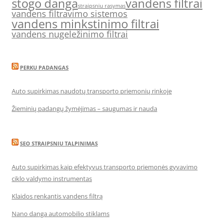
stogo danga
vandens filtrai
straipsniu rasymas
vandens filtravimo sistemos
vandens minkstinimo filtrai
vandens nugeležinimo filtrai
PERKU PADANGAS
Auto supirkimas naudotų transporto priemonių rinkoje
Žieminių padangų žymėjimas – saugumas ir nauda
SEO STRAIPSNIU TALPINIMAS
Auto supirkimas kaip efektyvus transporto priemonės gyvavimo
ciklo valdymo instrumentas
Klaidos renkantis vandens filtrą
Nano danga automobilio stiklams