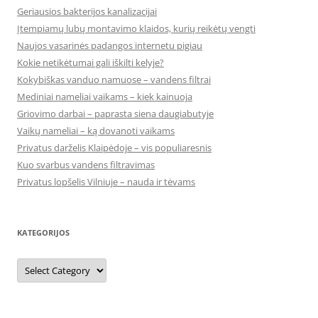
Geriausios bakterijos kanalizacijai
Įtempiamų lubų montavimo klaidos, kurių reikėtų vengti
Naujos vasarinės padangos internetu pigiau
Kokie netikėtumai gali iškilti kelyje?
Kokybiškas vanduo namuose – vandens filtrai
Mediniai nameliai vaikams – kiek kainuoja
Griovimo darbai – paprasta siena daugiabutyje
Vaikų nameliai – ką dovanoti vaikams
Privatus darželis Klaipėdoje – vis populiaresnis
Kuo svarbus vandens filtravimas
Privatus lopšelis Vilniuje – nauda ir tėvams
KATEGORIJOS
Kategorijos