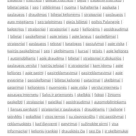
bilietai pigūs
|
seo
|
stiklinimas
|
nuoma
|
buhalterija
|
apskaita
|
paslaugos
|
draudimas
|
bilietai kelionėms
|
straipsniai
|
paslaugos
|
auto mėgėjams
|
seo talpinimas
|
pigūs bilietai
|
poilsis Palangoje
|
bakterijos
|
straipsniai
|
straipsniai
|
auto
|
kelionėms
|
apsidraudimui
|
bilietai
|
paskelbimai
|
apie teises
|
apie langus
|
paskelbimai
|
straipsniai
|
paslaugos
|
tekstai
|
katalogas
|
pasiulymai
|
apie viską
|
įvairūs paskelbimai
|
seo
|
skelbimams
|
kursai
|
teisės
|
apie keliones
|
automobiliams
|
apie draudima
|
bilietai
|
straipsniai ir diskusijos
|
paslaugos verslui
|
įvairūs tekstai
|
ir straipsniai
|
kam įdomu
|
apie
keliones
|
apie patirtį
|
pasireklamavimui
|
pasireklamavimui
|
apie
gyvenimą
|
pasiskelbimai
|
bilietai kelionei
|
patarimai
|
skelbimai
|
patarimai
|
kelionėms
|
nuomonės
|
apie viską
|
verslui internetu
|
apsauga internetu
|
šalys ir priemonės
|
skelbkis
|
faktai
|
žinioms
paskelbti
|
straipsniai
|
paieškai
|
apsidraudimui
|
automobilininkams
|
šansas parduoti
|
straipsniai ir paslaugos
|
draudėjams
|
į kelionę
|
taisyklės
|
pokalbiai
|
visos temos
|
su slapyvardžiu
|
visi pasiūlymai
|
reklamuokitės
|
kad išgyventi
|
patyrimai
|
sužinokite pirmi
|
visa
informacijai
|
kelionių įrankiai
|
drauskitės čia
|
seo čia
|
ir skelbimukai