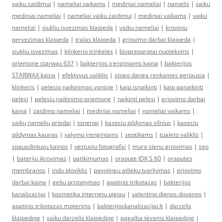
vaiku zaidimui
|
nameliai vaikams
|
mediniai nameliai
|
namelis
|
vaiku
mediniai nameliai
|
nameliai vaiku zaidimui
|
mediniai vaikams
|
vaiku
nameliai
|
siukliu isvezimas klaipeda
|
vaiku nameliai
|
kroviniu
pervezimas klaipeda
|
tralas klaipeda
|
griovimo darbai klaipeda
|
siukliu isvezimas
|
klinkerio trinkeles
|
biopreparatai nuotekoms
|
priemone starwax 637
|
bakterijos irenginiams kaina
|
bakterijos
STARWAX kaina
|
efektyvus valiklis
|
stogo danga renkames geriausia
|
klinkeris
|
pelesio naikinimas vonioje
|
kaip isnaikinti
|
kaip panaikinti
pelesi
|
pelesiu naikinimo priemone
|
naikinti pelesi
|
griovimo darbai
kaina
|
zaidimo nameliai
|
mediniai nameliai
|
nameliai vaikams
|
vaikų namelių priedai
|
toneriai
|
kaseciu pildymas vilnius
|
kaseciu
pildymas kaunas
|
valymo įrenginiams
|
septikams
|
tualeto valiklis
|
spausdintuvu kainos
|
vestuviu fotografai
|
muro sienu griovimas
|
seo
|
bateriju ikrovimas
|
patikimumas
|
orapute JDK S 60
|
oraputes
membranos
|
indu ploviklis
|
pavojingu atlieku tvarkymas
|
griovimo
darbai kaina
|
geliu pristatymas
|
apatinis trikotazas
|
bakterijos
kanalizacijai
|
kosmetika internetu pigiau
|
valentino dienos dovanos
|
apatinis trikotazas moterims
|
bakterijoskanalizacijai.lt
|
darzelis
klaipedoje
|
vaiku darzelis klaipedoje
|
pagalba tėvams klaipėdoje
|