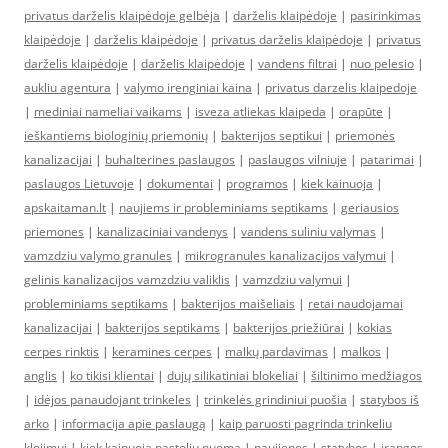
privatus darželis klaipėdoje gelbėja
|
darželis klaipėdoje
|
pasirinkimas
klaipėdoje
|
darželis klaipėdoje
|
privatus darželis klaipėdoje
|
privatus
darželis klaipėdoje
|
darželis klaipėdoje
|
vandens filtrai
|
nuo pelesio
|
aukliu agentura
|
valymo irenginiai kaina
|
privatus darzelis klaipedoje
|
mediniai nameliai vaikams
|
isveza atliekas klaipeda
|
orapūte
|
ieškantiems biologinių priemonių
|
bakterijos septikui
|
priemonės
kanalizacijai
|
buhalterines paslaugos
|
paslaugos vilniuje
|
patarimai
|
paslaugos Lietuvoje
|
dokumentai
|
programos
|
kiek kainuoja
|
apskaitaman.lt
|
naujiems ir probleminiams septikams
|
geriausios
priemones
|
kanalizaciniai vandenys
|
vandens suliniu valymas
|
vamzdziu valymo granules
|
mikrogranules kanalizacijos valymui
|
gelinis kanalizacijos vamzdziu valiklis
|
vamzdziu valymui
|
probleminiams septikams
|
bakterijos maišeliais
|
retai naudojamai
kanalizacijai
|
bakterijos septikams
|
bakterijos priežiūrai
|
kokias
cerpes rinktis
|
keramines cerpes
|
malkų pardavimas
|
malkos
|
anglis
|
ko tikisi klientai
|
dujų silikatiniai blokeliai
|
šiltinimo medžiagos
|
idėjos panaudojant trinkeles
|
trinkelės grindiniui puošia
|
statybos iš
arko
|
informacija apie paslaugą
|
kaip paruosti pagrinda trinkeliu
klojimui
|
kiek kainuoja pastoliu nuoma
|
naujienos
|
statybos
|
įrangos