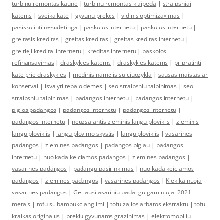
turbinu remontas kaune
|
turbinu remontas klaipeda
|
straipsniai
katems
|
sveika kate
|
gyvunu prekes
|
vidinis optimizavimas
|
pasiskolinti nesudėtinga
|
paskolos internetu
|
paskolos internetu
|
greitasis kreditas
|
greitas kreditas
|
greitas kreditas internetu
|
greitieji kreditai internetu
|
kreditas internetu
|
paskolos
refinansavimas
|
draskykles katems
|
draskykles katems
|
pripratinti
kate prie draskykles
|
medinis namelis su ciuozykla
|
sausas maistas ar
konservai
|
isvalyti tepalo demes
|
seo straipsniu talpinimas
|
seo
straipsniu talpinimas
|
padangos internetu
|
padangos internetu
|
pigios padangos
|
padangos internetu
|
padangos internetu
|
padangos internetu
|
neuzsalantis zieminis langu ploviklis
|
zieminis
langu ploviklis
|
langu plovimo skystis
|
langu ploviklis
|
vasarines
padangos
|
ziemines padangos
|
padangos pigiau
|
padangos
internetu
|
nuo kada keiciamos padangos
|
ziemines padangos
|
vasarines padangos
|
padangu pasirinkimas
|
nuo kada keiciamos
padangos
|
ziemines padangos
|
vasarines padangos
|
Kiek kainuoja
vasarines padangos
|
Geriausi asariniu padangu gamintojai 2021
metais
|
tofu su bambuko anglimi
|
tofu zalios arbatos ekstraktu
|
tofu
kraikas originalus
|
prekiu gyvunams grazinimas
|
elektromobiliu