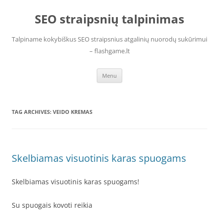
Skip
to
SEO straipsnių talpinimas
content
Talpiname kokybiškus SEO straipsnius atgalinių nuorodų sukūrimui
– flashgame.lt
Menu
TAG ARCHIVES:
VEIDO KREMAS
Skelbiamas visuotinis karas spuogams
Skelbiamas visuotinis karas spuogams!
Su spuogais kovoti reikia