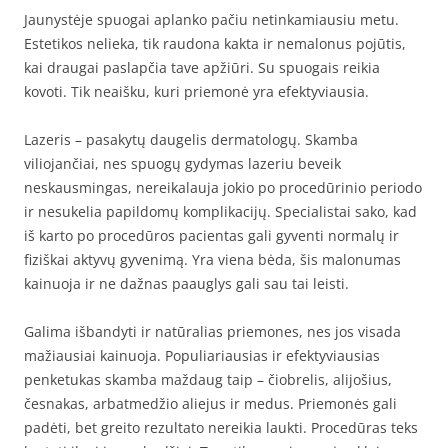
Jaunystėje spuogai aplanko pačiu netinkamiausiu metu.
Estetikos nelieka, tik raudona kakta ir nemalonus pojūtis,
kai draugai paslapčia tave apžiūri. Su spuogais reikia
kovoti. Tik neaišku, kuri priemonė yra efektyviausia.
Lazeris – pasakytų daugelis dermatologų. Skamba
viliojančiai, nes spuogų gydymas lazeriu beveik
neskausmingas, nereikalauja jokio po procedūrinio periodo
ir nesukelia papildomų komplikacijų. Specialistai sako, kad
iš karto po procedūros pacientas gali gyventi normalų ir
fiziškai aktyvų gyvenimą. Yra viena bėda, šis malonumas
kainuoja ir ne dažnas paauglys gali sau tai leisti.
Galima išbandyti ir natūralias priemones, nes jos visada
mažiausiai kainuoja. Populiariausias ir efektyviausias
penketukas skamba maždaug taip – čiobrelis, alijošius,
česnakas, arbatmedžio aliejus ir medus. Priemonės gali
padėti, bet greito rezultato nereikia laukti. Procedūras teks