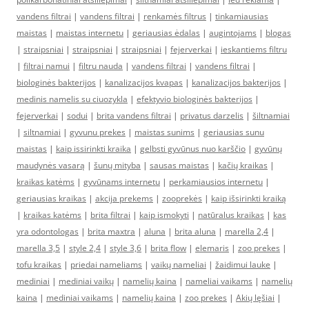
vandens filtrai
|
vandens filtrai
|
renkamės filtrus
|
tinkamiausias
maistas
|
maistas internetu
|
geriausias ėdalas
|
augintojams
|
blogas
|
straipsniai
|
straipsniai
|
straipsniai
|
fejerverkai
|
ieskantiems filtru
|
filtrai namui
|
filtru nauda
|
vandens filtrai
|
vandens filtrai
|
biologinės bakterijos
|
kanalizacijos kvapas
|
kanalizacijos bakterijos
|
medinis namelis su ciuozykla
|
efektyvio biologinės bakterijos
|
fejerverkai
|
sodui
|
brita vandens filtrai
|
privatus darzelis
|
šiltnamiai
|
siltnamiai
|
gyvunu prekes
|
maistas sunims
|
geriausias sunu
maistas
|
kaip issirinkti kraika
|
gelbsti gyvūnus nuo karščio
|
gyvūnų
maudynės vasarą
|
šunų mityba
|
sausas maistas
|
kačių kraikas
|
kraikas katėms
|
gyvūnams internetu
|
perkamiausios internetu
|
geriausias kraikas
|
akcija prekems
|
zooprekės
|
kaip išsirinkti kraiką
|
kraikas katėms
|
brita filtrai
|
kaip ismokyti
|
natūralus kraikas
|
kas
yra odontologas
|
brita maxtra
|
aluna
|
brita aluna
|
marella 2,4
|
marella 3,5
|
style 2,4
|
style 3,6
|
brita flow
|
elemaris
|
zoo prekes
|
tofu kraikas
|
priedai nameliams
|
vaikų nameliai
|
žaidimui lauke
|
mediniai
|
mediniai vaikų
|
namelių kaina
|
nameliai vaikams
|
namelių
kaina
|
mediniai vaikams
|
namelių kaina
|
zoo prekes
|
Akių lęšiai
|