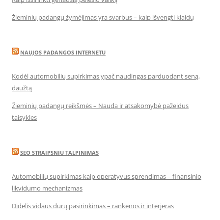
Žieminių padangų žymėjimas yra svarbus – kaip išvengti klaidų
NAUJOS PADANGOS INTERNETU
Kodėl automobilių supirkimas ypač naudingas parduodant seną,
daužtą
Žieminių padangų reikšmės – Nauda ir atsakomybė pažeidus
taisykles
SEO STRAIPSNIU TALPINIMAS
Automobilių supirkimas kaip operatyvus sprendimas – finansinio
likvidumo mechanizmas
Didelis vidaus durų pasirinkimas – rankenos ir interjeras