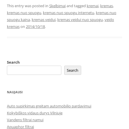
This entry was posted in
Skelbimai
and tagged
kremai
,
kremas
,
kremas nuo spuogu
,
kremas nuo spuogu internetu
,
kremas nuo
spuogu kaina
,
kremas veidui
,
kremas veidui nuo spuogu
,
veido
kremas
on
2014/10/18
.
Search
Search
NAUJAUSI
Auto supirkimas greitam automobilio pardavimui
Kokybiškos vidaus durys Vilniuje
Vandens filtrai namui
Aquaphor filtrai