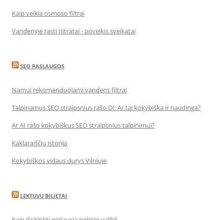
Kaip veikia osmoso filtrai
Vandenyje rasti nitratai - poveikis sveikatai
SEO PASLAUGOS
Namui rekomenduojami vandens filtrai
Talpinamus SEO straipsnius rašo DI: Ar tai kokybiška ir naudinga?
Ar AI rašo kokybiškus SEO straipsnius talpinimui?
Kaklaraiščių istorija
Kokybiškos vidaus durys Vilniuje
LEKTUVU BILIETAI
Kaip išsirinkti geriausią pelėsio valiklį