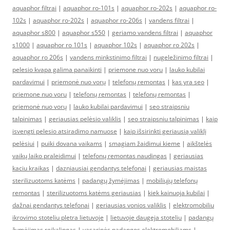
aquaphor filtrai
|
aquaphor ro-101s
|
aquaphor ro-202s
|
aquaphor ro-
102s
|
aquaphor ro-202s
|
aquaphor ro-206s
|
vandens filtrai
|
aquaphor s800
|
aquaphor s550
|
geriamo vandens filtrai
|
aquaphor
s1000
|
aquaphor ro 101s
|
aquaphor 102s
|
aquaphor ro 202s
|
aquaphor ro 206s
|
vandens minkstinimo filtrai
|
nugeležinimo filtrai
|
pelesio kvapa galima panaikinti
|
priemone nuo voru
|
lauko kubilai
pardavimui
|
priemonė nuo vorų
|
telefonų remontas
|
kas yra seo
|
priemone nuo voru
|
telefonų remontas
|
telefonų remontas
|
priemonė nuo vorų
|
lauko kubilai pardavimui
|
seo straipsniu
talpinimas
|
geriausias pelėsio valiklis
|
seo straipsniu talpinimas
|
kaip
isvengti pelesio atsiradimo namuose
|
kaip išsirinkti geriausią valiklį
pelėsiui
|
puiki dovana vaikams
|
smagiam žaidimui kieme
|
aikštelės
vaikų laiko praleidimui
|
telefonų remontas naudingas
|
geriausias
kaciu kraikas
|
dazniausiai gendantys telefonai
|
geriausias maistas
sterilizuotoms katėms
|
padangų žymėjimas
|
mobiliųjų telefonų
remontas
|
sterilizuotoms katėms geriausias
|
kiek kainuoja kubilai
|
dažnai gendantys telefonai
|
geriausias vonios valiklis
|
elektromobiliu
ikrovimo stoteliu pletra lietuvoje
|
lietuvoje daugeja stoteliu
|
padangų
žymėjimas reikalingas
|
vasarinės padangos elektromobiliams
|