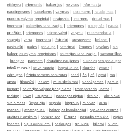
efektyvu
|
priemonės
|
bakterijos
|
ne visos
|
informacija
|
naudingesnės
|
nuotekoms
|
valymas
|
sistemoms
|
naudojimas
|
nuotekų valymo įrenginiai
|
straipsniai
|
internetu
|
draudimas
|
internetu
|
bakterijos kanalizacijai
|
priemones
|
biologinės
|
nauda
|
priežiūra
|
priemonės
|
skirtos valyti
|
valymui
|
rekomendacija
|
saugoja
|
verta
|
internetu
|
išsirinkti
|
atostogoms
|
kelionei
|
pasiruošti
|
padės
|
paslauga
|
patarimai
|
žmonės
|
sąvokos
|
bio
bakterijos valymo įrenginiams
|
bakterijos kanalizacijai
|
savanoriškas
|
brangios
|
paprasta
|
draudimo naujienos
|
sukneles
seo paslaugos
info@itturas.lt |
be vairuotojo
|
langai kaune
|
skurdas
|
evaxis
|
edraugas
|
fizinio asmens bankrotas
|
seed
|
5o
|
ofl
|
cytai
|
too
|
ansta
|
filmas24
|
ieskom
|
mususkelbimai
|
place4games
|
garsus
|
ineport
|
bakterijos valymo įrenginiams
|
transporterio juostos
|
tricking
|
illww
|
jusugroziui
|
padangos pigiau
|
desinieji
|
akcininkai
|
skelbimass
|
3xpozicija
|
negeda
|
bitgroup
|
minivan
|
ausa
|
manitou
|
atostogausiu
|
bakterijos kanalizacijai
|
apskaitos centras
|
auditas ir apskaita
|
nomera seo
|
IT turas
|
pasaulio stebuklai
|
pigios
kasetes
|
pigus aviabilietai
|
paslaugos
|
traukiniu
|
bilietai
|
bilietai
traukiniu
|
internetu
|
bilietai internetu
|
pigūs
|
traukinių internetu
|