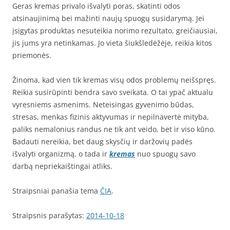
Geras kremas privalo išvalyti poras, skatinti odos
atsinaujinimą bei mažinti naujų spuogų susidarymą. Jei
įsigytas produktas nesuteikia norimo rezultato, greičiausiai,
jis jums yra netinkamas. Jo vieta šiukšledėžėje, reikia kitos
priemonės.
Žinoma, kad vien tik kremas visų odos problemų neišspręs.
Reikia susirūpinti bendra savo sveikata. O tai ypač aktualu
vyresniems asmenims. Neteisingas gyvenimo būdas,
stresas, menkas fizinis aktyvumas ir nepilnavertė mityba,
paliks nemalonius randus ne tik ant veido, bet ir viso kūno.
Badauti nereikia, bet daug skysčių ir daržovių padės
išvalyti organizmą, o tada ir
kremas
nuo spuogų savo
darbą nepriekaištingai atliks.
Straipsniai panašia tema
ČIA
.
Straipsnis parašytas:
2014-10-18