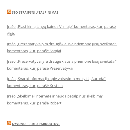
SEO STRAIPSNIU TALPINIMAS
Įrašo „Plastikinių langų kainos Vilniuje“ komentaras, kurį parašė
Algis
Įrašo „Prezervatyvai yra draugiškiausia priemonė Jūsų sveikatai“
komentaras, kurį parašė Sargiai
Įrašo „Prezervatyvai yra draugiškiausia priemonė Jūsų sveikatai“
komentaras, kurį parašė Prezervatyvai
Įrašo „Svarbi informacija apie vairavimo mokyklą Auruda“
komentaras, kurį parašė Kristina
Įrašo „Skelbimai internete ir nauda patalpinus skelbimą“
komentaras, kurį parašė Robert
GYVUNU PREKIU PARDUOTUVE