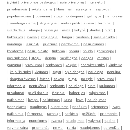
įvykiai
|
privalomos paslaugos
|
apie privalomą
|
internetu
|
privalomasis
|
vykstantiems
|
klausimai ir atsakymai
|
sąvokos
|
populiariausias
|
požymiai
|
stoge montuojami
|
galimybė
|
namo akys
|
naudinga žiemą
|
stoglangiai
|
metas pirkti
|
šviesa
|
terminai
|
svarbi dalis
|
atvejai
|
paslauga
|
verta
|
kokybė
|
klaidos
|
pirkti
|
bakterijos
|
šviesa
|
stoglangiai
|
langai
|
mediniai
|
šviesi aplinka
|
naudinga
|
išsirinkti
|
priežiūra
|
pardavimai
|
pasirinkimas
|
komfortas
|
pasirūpinkite
|
tinkama
|
namui
|
nauda
|
gamintojai
|
pasirinkimas
|
stogui
|
dengia
|
medžiagos
|
dangos
|
verstas
|
gaminiai
|
privalumai
|
renkamės
|
kokybė
|
charakteristika
|
klinkerio
|
kaip išsirinkti
|
klojimas
|
įsigyti
|
apie dangas
|
naudinga
|
populiari
|
daugiau šviesos
|
šviesa
|
įtakoja
|
įsigyti
|
po egle
|
privalumai
|
informacija
|
nepirkčiau
|
renkantis
|
naudinga
|
pirkti
|
jaukumas
|
privalumai
|
prieš darbus
|
išsirinkti
|
bakterijos
|
talpinimas
|
naikinimas
|
kvapai
|
naikinimas
|
kaina
|
kova
|
naudojimas
|
įrenginiams
|
naudingos
|
nuotekoms
|
priežiūra
|
priemonės
|
kvapų
naikinimui
|
fermentai
|
tarnauja
|
paskirtis
|
prižiūrėti
|
priemonės
|
informacija
|
nuotekoms
|
svarbu
|
naudojimas
|
valymui
|
gadinti
|
valymo kaina
|
priemonės
|
ne visi
|
reikia
|
naudojamos
|
sprendžia
|