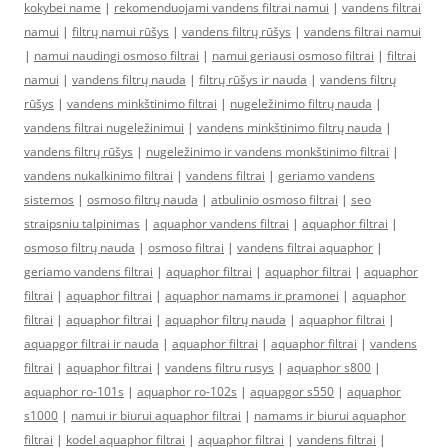
kokybei name
|
rekomenduojami vandens filtrai namui
|
vandens filtrai
namui
|
filtrų namui rūšys
|
vandens filtrų rūšys
|
vandens filtrai namui
|
namui naudingi osmoso filtrai
|
namui geriausi osmoso filtrai
|
filtrai
namui
|
vandens filtrų nauda
|
filtrų rūšys ir nauda
|
vandens filtrų
rūšys
|
vandens minkštinimo filtrai
|
nugeležinimo filtrų nauda
|
vandens filtrai nugeležinimui
|
vandens minkštinimo filtrų nauda
|
vandens filtrų rūšys
|
nugeležinimo ir vandens monkštinimo filtrai
|
vandens nukalkinimo filtrai
|
vandens filtrai
|
geriamo vandens
sistemos
|
osmoso filtrų nauda
|
atbulinio osmoso filtrai
|
seo
straipsniu talpinimas
|
aquaphor vandens filtrai
|
aquaphor filtrai
|
osmoso filtrų nauda
|
osmoso filtrai
|
vandens filtrai aquaphor
|
geriamo vandens filtrai
|
aquaphor filtrai
|
aquaphor filtrai
|
aquaphor
filtrai
|
aquaphor filtrai
|
aquaphor namams ir pramonei
|
aquaphor
filtrai
|
aquaphor filtrai
|
aquaphor filtrų nauda
|
aquaphor filtrai
|
aquapgor filtrai ir nauda
|
aquaphor filtrai
|
aquaphor filtrai
|
vandens
filtrai
|
aquaphor filtrai
|
vandens filtru rusys
|
aquaphor s800
|
aquaphor ro-101s
|
aquaphor ro-102s
|
aquapgor s550
|
aquaphor
s1000
|
namui ir biurui aquaphor filtrai
|
namams ir biurui aquaphor
filtrai
|
kodel aquaphor filtrai
|
aquaphor filtrai
|
vandens filtrai
|