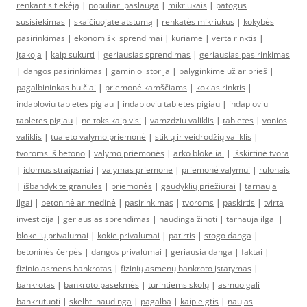
renkantis tiekėją
|
populiari paslauga
|
mikriukais
|
patogus
susisiekimas
|
skaičiuojate atstumą
|
renkatės mikriukus
|
kokybės
pasirinkimas
|
ekonomiški sprendimai
|
kuriame
|
verta rinktis
|
įtakoja
|
kaip sukurti
|
geriausias sprendimas
|
geriausias pasirinkimas
|
dangos pasirinkimas
|
gaminio istorija
|
palyginkime už ar prieš
|
pagalbininkas buičiai
|
priemonė kamščiams
|
kokias rinktis
|
indaploviu tabletes pigiau
|
indaploviu tabletes pigiau
|
indaploviu
tabletes pigiau
|
ne toks kaip visi
|
vamzdziu valiklis
|
tabletes
|
vonios
valiklis
|
tualeto valymo priemonė
|
stiklų ir veidrodžių valiklis
|
tvoroms iš betono
|
valymo priemonės
|
arko blokeliai
|
išskirtinė tvora
|
idomus straipsniai
|
valymas priemone
|
priemonė valymui
|
rulonais
|
išbandykite granules
|
priemonės
|
gaudyklių priežiūrai
|
tarnauja
ilgai
|
betoninė ar medinė
|
pasirinkimas
|
tvoroms
|
paskirtis
|
tvirta
investicija
|
geriausias sprendimas
|
naudinga žinoti
|
tarnauja ilgai
|
blokelių privalumai
|
kokie privalumai
|
patirtis
|
stogo danga
|
betoninės čerpės
|
dangos privalumai
|
geriausia danga
|
faktai
|
fizinio asmens bankrotas
|
fizinių asmenų bankroto įstatymas
|
bankrotas
|
bankroto pasekmės
|
turintiems skolų
|
asmuo gali
bankrutuoti
|
skelbti naudinga
|
pagalba
|
kaip elgtis
|
naujas