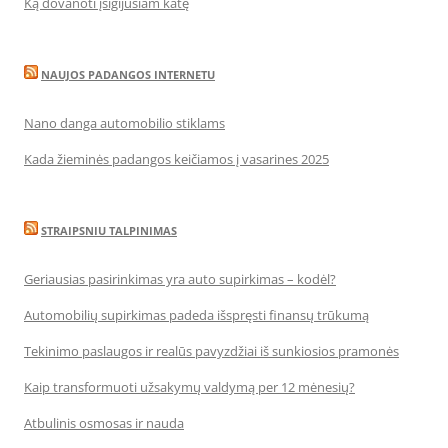
Ką dovanoti įsigijusiam katę
NAUJOS PADANGOS INTERNETU
Nano danga automobilio stiklams
Kada žieminės padangos keičiamos į vasarines 2025
STRAIPSNIU TALPINIMAS
Geriausias pasirinkimas yra auto supirkimas – kodėl?
Automobilių supirkimas padeda išspręsti finansų trūkumą
Tekinimo paslaugos ir realūs pavyzdžiai iš sunkiosios pramonės
Kaip transformuoti užsakymų valdymą per 12 mėnesių?
Atbulinis osmosas ir nauda