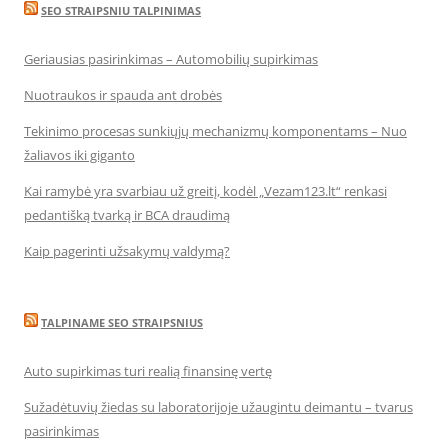
SEO STRAIPSNIU TALPINIMAS
Geriausias pasirinkimas – Automobilių supirkimas
Nuotraukos ir spauda ant drobės
Tekinimo procesas sunkiųjų mechanizmų komponentams – Nuo
žaliavos iki giganto
Kai ramybė yra svarbiau už greitį, kodėl „Vezam123.lt“ renkasi
pedantišką tvarką ir BCA draudimą
Kaip pagerinti užsakymų valdymą?
TALPINAME SEO STRAIPSNIUS
Auto supirkimas turi realią finansinę vertę
Sužadėtuvių žiedas su laboratorijoje užaugintu deimantu – tvarus
pasirinkimas