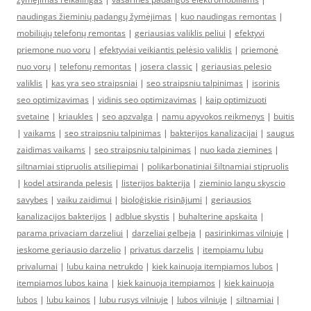
naudingas žieminių padangų žymėjimas
|
kuo naudingas remontas
|
mobiliųjų telefonų remontas
|
geriausias valiklis peliui
|
efektyvi
priemone nuo voru
|
efektyviai veikiantis pelėsio valiklis
|
priemonė
nuo vorų
|
telefonų remontas
|
josera classic
|
geriausias pelesio
valiklis
|
kas yra seo straipsniai
|
seo straipsniu talpinimas
|
isorinis
seo optimizavimas
|
vidinis seo optimizavimas
|
kaip optimizuoti
svetaine
|
kriaukles
|
seo apzvalga
|
namu apyvokos reikmenys
|
buitis
|
vaikams
|
seo straipsniu talpinimas
|
bakterijos kanalizacijai
|
saugus
zaidimas vaikams
|
seo straipsniu talpinimas
|
nuo kada ziemines
|
siltnamiai stipruolis atsiliepimai
|
polikarbonatiniai šiltnamiai stipruolis
|
kodel atsiranda pelesis
|
listerijos bakterija
|
zieminio langu skyscio
savybes
|
vaiku zaidimui
|
bioloģiskie risinājumi
|
geriausios
kanalizacijos bakterijos
|
adblue skystis
|
buhalterine apskaita
|
parama privaciam darzeliui
|
darzeliai gelbeja
|
pasirinkimas vilniuje
|
ieskome geriausio darzelio
|
privatus darzelis
|
itempiamu lubu
privalumai
|
lubu kaina netrukdo
|
kiek kainuoja itempiamos lubos
|
itempiamos lubos kaina
|
kiek kainuoja itempiamos
|
kiek kainuoja
lubos
|
lubu kainos
|
lubu rusys vilniuje
|
lubos vilniuje
|
siltnamiai
|