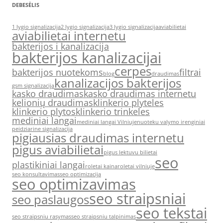
DEBESĖLIS
1 lygio signalizacija
2 lygio signalizacija
3 lygio signalizacija
aviabilietai
aviabilietai internetu
bakterijos i kanalizacija
bakterijos kanalizacijai
cerpes
bakterijos nuotekoms
filtrai
blog
draudimas
kanalizacijos bakterijos
gsm signalizacija
kasko draudimas
kasko draudimas internetu
kelionių draudimas
klinkerio plyteles
klinkerio plytos
klinkerio trinkeles
mediniai langai
mediniai langai Vilniuje
nuoteku valymo irenginiai
peidziarine signalizacija
pigiausias draudimas internetu
pigus aviabilietai
pigus lektuvu bilietai
seo
plastikiniai langai
roletai kaina
roletai vilniuje
seo konsultavimas
seo optimizacija
seo optimizavimas
seo straipsniai
seo paslaugos
seo tekstai
seo straipsniu rasymas
seo straipsniu talpinimas