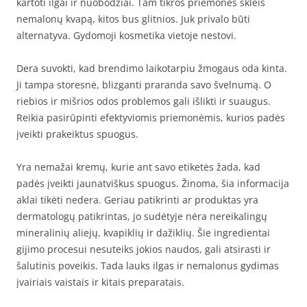
kartoti ilgai ir nuobodžiai. Tam tikros priemonės skleis
nemalonų kvapą, kitos bus glitnios. Juk privalo būti
alternatyva. Gydomoji kosmetika vietoje nestovi.
Dera suvokti, kad brendimo laikotarpiu žmogaus oda kinta.
Ji tampa storesnė, blizganti praranda savo švelnumą. O
riebios ir mišrios odos problemos gali išlikti ir suaugus.
Reikia pasirūpinti efektyviomis priemonėmis, kurios padės
įveikti prakeiktus spuogus.
Yra nemažai kremų, kurie ant savo etiketės žada, kad
padės įveikti jaunatviškus spuogus. Žinoma, šia informacija
aklai tikėti nedera. Geriau patikrinti ar produktas yra
dermatologų patikrintas, jo sudėtyje nėra nereikalingų
mineralinių aliejų, kvapiklių ir dažiklių. Šie ingredientai
gijimo procesui nesuteiks jokios naudos, gali atsirasti ir
šalutinis poveikis. Tada lauks ilgas ir nemalonus gydimas
įvairiais vaistais ir kitais preparatais.