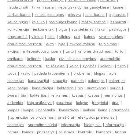
nauda žinoti
|
tinkamiausia
|
riebalų skaidymas gaudyklėse
|
kaune
|
darbas kaune
|
keitėsi paslaugos
|
toks yra
|
taksi kaune
|
pigiausias
|
kaune pigus
|
ką siūlo
|
paslaugos kaune
|
mažoji sostinė
|
išsikviesti
|
konkurencija
|
ieškome taxi
|
pigus
|
susisiekimas
|
taksi
|
paslaugos
|
programėlė
|
vilniuje
|
taksi
|
vilnius
|
taxi
|
kainos
|
svaros prekes
|
draudimas internetu
|
auto
|
ryga
|
mikroautobusu
|
talpinimas
|
akcijos
|
mikroautobusu nuoma
|
turto
|
kelionės draudimas
|
turto
|
sveikatos
|
kelionės
|
kasko
|
civilinės atsakomybės
|
automobilio
|
draudimas internetu
|
teisės aktai
|
kaina
|
gyvybės
|
kelionių
|
turto
|
tpvca
|
kasko
|
padeda taupantiems
|
problema
|
blogas
|
apie
bakterijas
|
kanalizacijai
|
situacija
|
padeda
|
bakterijos
|
bakterijos
kanalizacijai
|
kanalizacijai
|
bakterijos
|
bio
|
nuotekoms
|
nauda
|
švara
|
bio
|
bakterijos
|
renkamės
|
kvapas
|
kvapas
|
nemalonus
|
ar kenkia
|
kaip atsikratyti
|
patarimai
|
kokybė
|
įrenginiai
|
tipai
|
kvapas
|
kvapai
|
nepatinka
|
kanalizacija
|
naikina
|
kaina
|
priemonės
|
sprendžiamos problemos
|
priežiūrai
|
efektyvios priemonės
|
bakterijos
|
sprendimo būdai
|
informacija
|
biologiniai
|
informacija
|
namui
|
kainos
|
priežastys
|
bausmės
|
kontrolė
|
kameros
|
tiriami