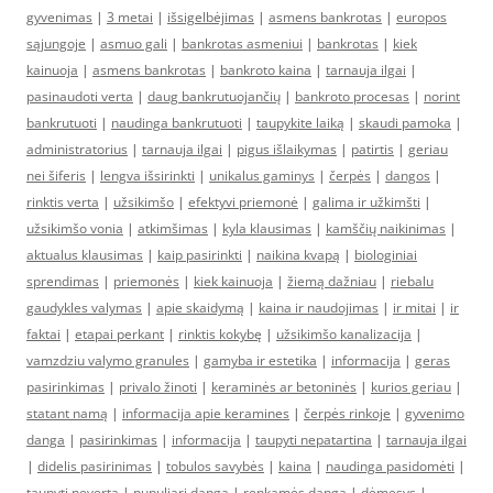
gyvenimas
|
3 metai
|
išsigelbėjimas
|
asmens bankrotas
|
europos
sąjungoje
|
asmuo gali
|
bankrotas asmeniui
|
bankrotas
|
kiek
kainuoja
|
asmens bankrotas
|
bankroto kaina
|
tarnauja ilgai
|
pasinaudoti verta
|
daug bankrutuojančių
|
bankroto procesas
|
norint
bankrutuoti
|
naudinga bankrutuoti
|
taupykite laiką
|
skaudi pamoka
|
administratorius
|
tarnauja ilgai
|
pigus išlaikymas
|
patirtis
|
geriau
nei šiferis
|
lengva išsirinkti
|
unikalus gaminys
|
čerpės
|
dangos
|
rinktis verta
|
užsikimšo
|
efektyvi priemonė
|
galima ir užkimšti
|
užsikimšo vonia
|
atkimšimas
|
kyla klausimas
|
kamščių naikinimas
|
aktualus klausimas
|
kaip pasirinkti
|
naikina kvapą
|
biologiniai
sprendimas
|
priemonės
|
kiek kainuoja
|
žiemą dažniau
|
riebalu
gaudykles valymas
|
apie skaidymą
|
kaina ir naudojimas
|
ir mitai
|
ir
faktai
|
etapai perkant
|
rinktis kokybę
|
užsikimšo kanalizacija
|
vamzdziu valymo granules
|
gamyba ir estetika
|
informacija
|
geras
pasirinkimas
|
privalo žinoti
|
keraminės ar betoninės
|
kurios geriau
|
statant namą
|
informacija apie keramines
|
čerpės rinkoje
|
gyvenimo
danga
|
pasirinkimas
|
informacija
|
taupyti nepatartina
|
tarnauja ilgai
|
didelis pasirinimas
|
tobulos savybės
|
kaina
|
naudinga pasidomėti
|
taupyti neverta
|
pupuliari danga
|
renkamės dangą
|
dėmesys
|