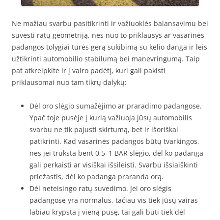
Ne mažiau svarbu pasitikrinti ir važiuoklės balansavimu bei
suvesti ratų geometriją, nes nuo to priklausys ar vasarinės
padangos tolygiai turės gerą sukibimą su kelio danga ir leis
užtikrinti automobilio stabilumą bei manevringumą. Taip
pat atkreipkite ir į vairo padėtį, kuri gali pakisti
priklausomai nuo tam tikrų dalykų:
Dėl oro slėgio sumažėjimo ar praradimo padangose.
Ypač toje pusėje į kurią važiuoja jūsų automobilis
svarbu ne tik pajusti skirtumą, bet ir išoriškai
patikrinti. Kad vasarinės padangos būtų tvarkingos,
nes jei trūksta bent 0,5–1 BAR slėgio, dėl ko padanga
gali perkaisti ar visiškai išsileisti. Svarbu išsiaiškinti
priežastis, dėl ko padanga praranda orą.
Dėl neteisingo ratų suvedimo. Jei oro slėgis
padangose yra normalus, tačiau vis tiek jūsų vairas
labiau krypsta į vieną pusę, tai gali būti tiek dėl