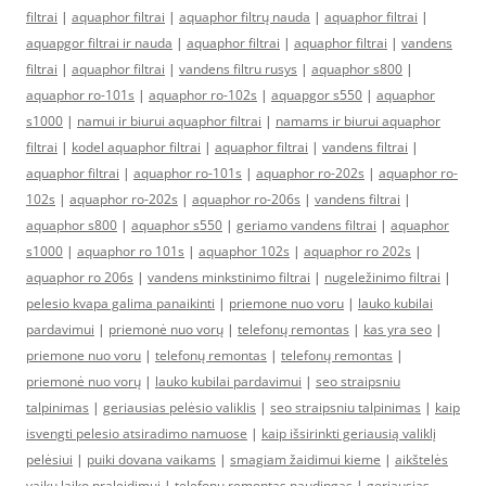
filtrai
|
aquaphor filtrai
|
aquaphor filtrų nauda
|
aquaphor filtrai
|
aquapgor filtrai ir nauda
|
aquaphor filtrai
|
aquaphor filtrai
|
vandens
filtrai
|
aquaphor filtrai
|
vandens filtru rusys
|
aquaphor s800
|
aquaphor ro-101s
|
aquaphor ro-102s
|
aquapgor s550
|
aquaphor
s1000
|
namui ir biurui aquaphor filtrai
|
namams ir biurui aquaphor
filtrai
|
kodel aquaphor filtrai
|
aquaphor filtrai
|
vandens filtrai
|
aquaphor filtrai
|
aquaphor ro-101s
|
aquaphor ro-202s
|
aquaphor ro-
102s
|
aquaphor ro-202s
|
aquaphor ro-206s
|
vandens filtrai
|
aquaphor s800
|
aquaphor s550
|
geriamo vandens filtrai
|
aquaphor
s1000
|
aquaphor ro 101s
|
aquaphor 102s
|
aquaphor ro 202s
|
aquaphor ro 206s
|
vandens minkstinimo filtrai
|
nugeležinimo filtrai
|
pelesio kvapa galima panaikinti
|
priemone nuo voru
|
lauko kubilai
pardavimui
|
priemonė nuo vorų
|
telefonų remontas
|
kas yra seo
|
priemone nuo voru
|
telefonų remontas
|
telefonų remontas
|
priemonė nuo vorų
|
lauko kubilai pardavimui
|
seo straipsniu
talpinimas
|
geriausias pelėsio valiklis
|
seo straipsniu talpinimas
|
kaip
isvengti pelesio atsiradimo namuose
|
kaip išsirinkti geriausią valiklį
pelėsiui
|
puiki dovana vaikams
|
smagiam žaidimui kieme
|
aikštelės
vaikų laiko praleidimui
|
telefonų remontas naudingas
|
geriausias