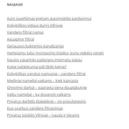
NAUJAUSI
Auto supirkimas greitam automobilio pardavimui
Kokybiškos vidaus durys Vilniuje
Vandens filtrai namui
Aquaphor filtrai
Geriausios bakterijos kanalizacijai
Įtempiamų lubų montavimo klaidos, kurių reikėtų vengti
Naujos vasarinės padangos internetu pigiau
Kokie netikėtumai gali iškilti kelyje?
Kokybiškas vanduo namuose – vandens filtrai
Mediniai nameliai vaikams – kiek kainuoja
Griovimo darbai – paprasta siena daugiabutyje
Vaikų nameliai – ką dovanoti vaikams
Privatus darželis Klaipėdoje – vis populiaresnis
Kuo svarbus vandens filtravimas
Privatus lopšelis Vilniuje – nauda ir tėvams