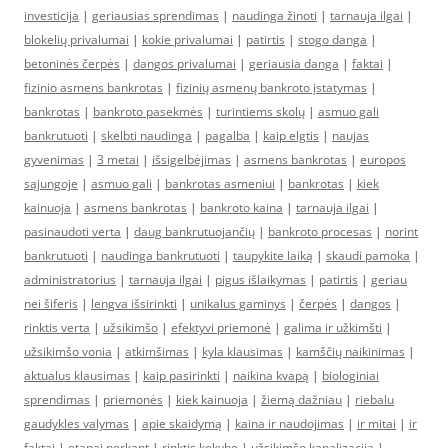
investicija
|
geriausias sprendimas
|
naudinga žinoti
|
tarnauja ilgai
|
blokelių privalumai
|
kokie privalumai
|
patirtis
|
stogo danga
|
betoninės čerpės
|
dangos privalumai
|
geriausia danga
|
faktai
|
fizinio asmens bankrotas
|
fizinių asmenų bankroto įstatymas
|
bankrotas
|
bankroto pasekmės
|
turintiems skolų
|
asmuo gali
bankrutuoti
|
skelbti naudinga
|
pagalba
|
kaip elgtis
|
naujas
gyvenimas
|
3 metai
|
išsigelbėjimas
|
asmens bankrotas
|
europos
sąjungoje
|
asmuo gali
|
bankrotas asmeniui
|
bankrotas
|
kiek
kainuoja
|
asmens bankrotas
|
bankroto kaina
|
tarnauja ilgai
|
pasinaudoti verta
|
daug bankrutuojančių
|
bankroto procesas
|
norint
bankrutuoti
|
naudinga bankrutuoti
|
taupykite laiką
|
skaudi pamoka
|
administratorius
|
tarnauja ilgai
|
pigus išlaikymas
|
patirtis
|
geriau
nei šiferis
|
lengva išsirinkti
|
unikalus gaminys
|
čerpės
|
dangos
|
rinktis verta
|
užsikimšo
|
efektyvi priemonė
|
galima ir užkimšti
|
užsikimšo vonia
|
atkimšimas
|
kyla klausimas
|
kamščių naikinimas
|
aktualus klausimas
|
kaip pasirinkti
|
naikina kvapą
|
biologiniai
sprendimas
|
priemonės
|
kiek kainuoja
|
žiemą dažniau
|
riebalu
gaudykles valymas
|
apie skaidymą
|
kaina ir naudojimas
|
ir mitai
|
ir
faktai
|
etapai perkant
|
rinktis kokybę
|
užsikimšo kanalizacija
|