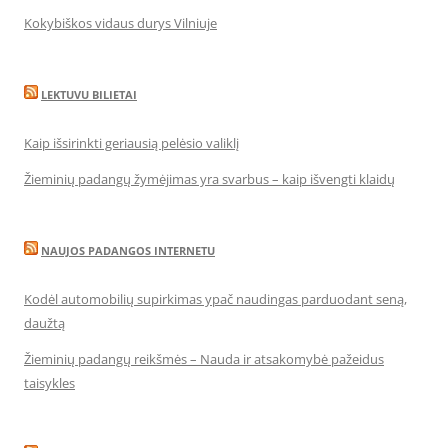
Kokybiškos vidaus durys Vilniuje
LEKTUVU BILIETAI
Kaip išsirinkti geriausią pelėsio valiklį
Žieminių padangų žymėjimas yra svarbus – kaip išvengti klaidų
NAUJOS PADANGOS INTERNETU
Kodėl automobilių supirkimas ypač naudingas parduodant seną,
daužtą
Žieminių padangų reikšmės – Nauda ir atsakomybė pažeidus
taisykles