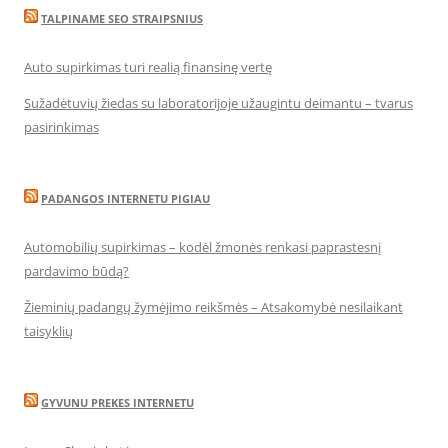
TALPINAME SEO STRAIPSNIUS
Auto supirkimas turi realią finansinę vertę
Sužadėtuvių žiedas su laboratorijoje užaugintu deimantu – tvarus
pasirinkimas
PADANGOS INTERNETU PIGIAU
Automobilių supirkimas – kodėl žmonės renkasi paprastesnį
pardavimo būdą?
Žieminių padangų žymėjimo reikšmės – Atsakomybė nesilaikant
taisyklių
GYVUNU PREKES INTERNETU