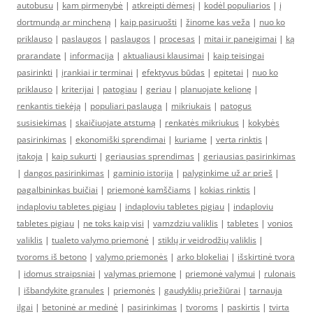
autobusu
|
kam pirmenybė
|
atkreipti dėmesį
|
kodėl populiarios
|
į
dortmundą ar mincheną
|
kaip pasiruošti
|
žinome kas veža
|
nuo ko
priklauso
|
paslaugos
|
paslaugos
|
procesas
|
mitai ir paneigimai
|
ką
prarandate
|
informacija
|
aktualiausi klausimai
|
kaip teisingai
pasirinkti
|
įrankiai ir terminai
|
efektyvus būdas
|
epitetai
|
nuo ko
priklauso
|
kriterijai
|
patogiau
|
geriau
|
planuojate kelionę
|
renkantis tiekėją
|
populiari paslauga
|
mikriukais
|
patogus
susisiekimas
|
skaičiuojate atstumą
|
renkatės mikriukus
|
kokybės
pasirinkimas
|
ekonomiški sprendimai
|
kuriame
|
verta rinktis
|
įtakoja
|
kaip sukurti
|
geriausias sprendimas
|
geriausias pasirinkimas
|
dangos pasirinkimas
|
gaminio istorija
|
palyginkime už ar prieš
|
pagalbininkas buičiai
|
priemonė kamščiams
|
kokias rinktis
|
indaploviu tabletes pigiau
|
indaploviu tabletes pigiau
|
indaploviu
tabletes pigiau
|
ne toks kaip visi
|
vamzdziu valiklis
|
tabletes
|
vonios
valiklis
|
tualeto valymo priemonė
|
stiklų ir veidrodžių valiklis
|
tvoroms iš betono
|
valymo priemonės
|
arko blokeliai
|
išskirtinė tvora
|
idomus straipsniai
|
valymas priemone
|
priemonė valymui
|
rulonais
|
išbandykite granules
|
priemonės
|
gaudyklių priežiūrai
|
tarnauja
ilgai
|
betoninė ar medinė
|
pasirinkimas
|
tvoroms
|
paskirtis
|
tvirta