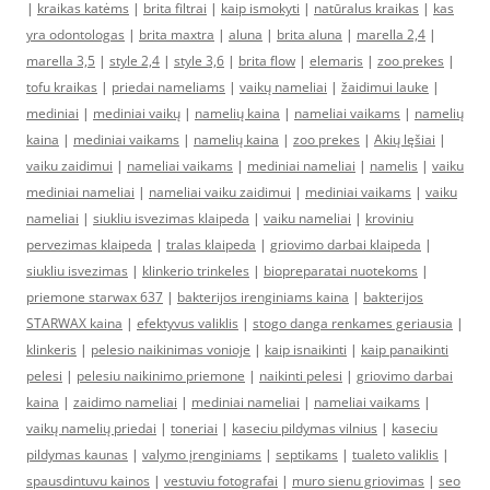
|
kraikas katėms
|
brita filtrai
|
kaip ismokyti
|
natūralus kraikas
|
kas
yra odontologas
|
brita maxtra
|
aluna
|
brita aluna
|
marella 2,4
|
marella 3,5
|
style 2,4
|
style 3,6
|
brita flow
|
elemaris
|
zoo prekes
|
tofu kraikas
|
priedai nameliams
|
vaikų nameliai
|
žaidimui lauke
|
mediniai
|
mediniai vaikų
|
namelių kaina
|
nameliai vaikams
|
namelių
kaina
|
mediniai vaikams
|
namelių kaina
|
zoo prekes
|
Akių lęšiai
|
vaiku zaidimui
|
nameliai vaikams
|
mediniai nameliai
|
namelis
|
vaiku
mediniai nameliai
|
nameliai vaiku zaidimui
|
mediniai vaikams
|
vaiku
nameliai
|
siukliu isvezimas klaipeda
|
vaiku nameliai
|
kroviniu
pervezimas klaipeda
|
tralas klaipeda
|
griovimo darbai klaipeda
|
siukliu isvezimas
|
klinkerio trinkeles
|
biopreparatai nuotekoms
|
priemone starwax 637
|
bakterijos irenginiams kaina
|
bakterijos
STARWAX kaina
|
efektyvus valiklis
|
stogo danga renkames geriausia
|
klinkeris
|
pelesio naikinimas vonioje
|
kaip isnaikinti
|
kaip panaikinti
pelesi
|
pelesiu naikinimo priemone
|
naikinti pelesi
|
griovimo darbai
kaina
|
zaidimo nameliai
|
mediniai nameliai
|
nameliai vaikams
|
vaikų namelių priedai
|
toneriai
|
kaseciu pildymas vilnius
|
kaseciu
pildymas kaunas
|
valymo įrenginiams
|
septikams
|
tualeto valiklis
|
spausdintuvu kainos
|
vestuviu fotografai
|
muro sienu griovimas
|
seo