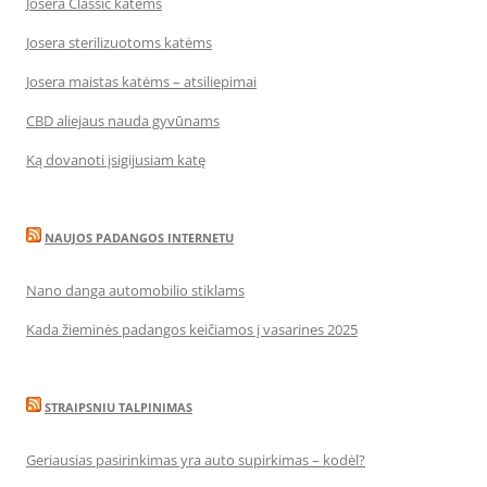
Josera Classic katėms
Josera sterilizuotoms katėms
Josera maistas katėms – atsiliepimai
CBD aliejaus nauda gyvūnams
Ką dovanoti įsigijusiam katę
NAUJOS PADANGOS INTERNETU
Nano danga automobilio stiklams
Kada žieminės padangos keičiamos į vasarines 2025
STRAIPSNIU TALPINIMAS
Geriausias pasirinkimas yra auto supirkimas – kodėl?