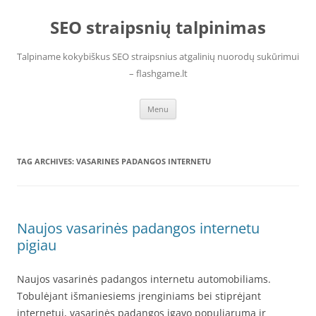
Skip
to
SEO straipsnių talpinimas
content
Talpiname kokybiškus SEO straipsnius atgalinių nuorodų sukūrimui
– flashgame.lt
Menu
TAG ARCHIVES:
VASARINES PADANGOS INTERNETU
Naujos vasarinės padangos internetu
pigiau
Naujos vasarinės padangos internetu automobiliams.
Tobulėjant išmaniesiems įrenginiams bei stiprėjant
internetui, vasarinės padangos įgavo populiarumą ir