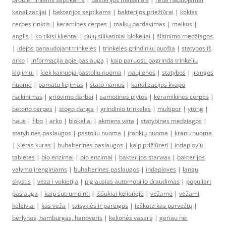
kanalizacijai
|
bakterijos septikams
|
bakterijos priežiūrai
|
kokias
cerpes rinktis
|
keramines cerpes
|
malkų pardavimas
|
malkos
|
anglis
|
ko tikisi klientai
|
dujų silikatiniai blokeliai
|
šiltinimo medžiagos
|
idėjos panaudojant trinkeles
|
trinkelės grindiniui puošia
|
statybos iš
arko
|
informacija apie paslaugą
|
kaip paruosti pagrinda trinkeliu
klojimui
|
kiek kainuoja pastoliu nuoma
|
naujienos
|
statybos
|
įrangos
nuoma
|
pamatu liejimas
|
stato namus
|
kanalizacijos kvapo
naikinimas
|
griovimo darbai
|
samotines plytos
|
keramikines cerpes
|
betono cerpes
|
stogo danga
|
grindinio trinkeles
|
multipor
|
ytong
|
haus
|
fibo
|
arko
|
blokeliai
|
akmens vata
|
statybines medziagos
|
statybinės paslaugos
|
pastoliu nuoma
|
įrankių nuoma
|
kranu nuoma
|
kietas kuras
|
buhalterines paslaugos
|
kaip prižiūrėti
|
indaploviu
tabletes
|
bio enzimai
|
bio enzimai
|
bakterijos starwax
|
bakterijos
valymo įrenginiams
|
buhalterines paslaugos
|
indaploves
|
langu
skystis
|
veza i vokietija
|
pigiausias automobilio draudimas
|
populiari
paslauga
|
kaip sutrumpinti
|
iššūkiai kelionėje
|
vežame
|
vežami
keleiviai
|
kas veža
|
taisyklės ir pareigos
|
ieškote kas parvežtų
|
berlynas, hamburgas, hanoveris
|
kelionės vasarą
|
geriau nei