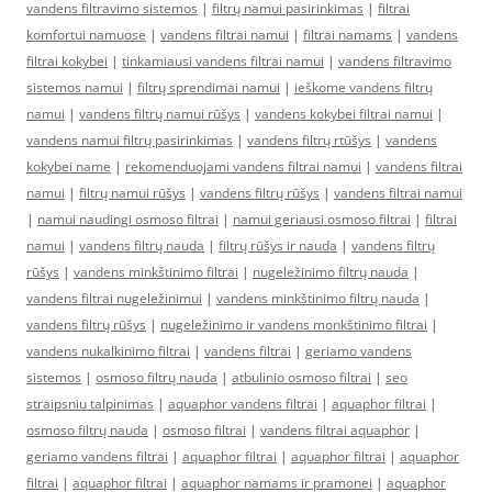
vandens filtravimo sistemos
|
filtrų namui pasirinkimas
|
filtrai
komfortui namuose
|
vandens filtrai namui
|
filtrai namams
|
vandens
filtrai kokybei
|
tinkamiausi vandens filtrai namui
|
vandens filtravimo
sistemos namui
|
filtrų sprendimai namui
|
ieškome vandens filtrų
namui
|
vandens filtrų namui rūšys
|
vandens kokybei filtrai namui
|
vandens namui filtrų pasirinkimas
|
vandens filtrų rtūšys
|
vandens
kokybei name
|
rekomenduojami vandens filtrai namui
|
vandens filtrai
namui
|
filtrų namui rūšys
|
vandens filtrų rūšys
|
vandens filtrai namui
|
namui naudingi osmoso filtrai
|
namui geriausi osmoso filtrai
|
filtrai
namui
|
vandens filtrų nauda
|
filtrų rūšys ir nauda
|
vandens filtrų
rūšys
|
vandens minkštinimo filtrai
|
nugeležinimo filtrų nauda
|
vandens filtrai nugeležinimui
|
vandens minkštinimo filtrų nauda
|
vandens filtrų rūšys
|
nugeležinimo ir vandens monkštinimo filtrai
|
vandens nukalkinimo filtrai
|
vandens filtrai
|
geriamo vandens
sistemos
|
osmoso filtrų nauda
|
atbulinio osmoso filtrai
|
seo
straipsniu talpinimas
|
aquaphor vandens filtrai
|
aquaphor filtrai
|
osmoso filtrų nauda
|
osmoso filtrai
|
vandens filtrai aquaphor
|
geriamo vandens filtrai
|
aquaphor filtrai
|
aquaphor filtrai
|
aquaphor
filtrai
|
aquaphor filtrai
|
aquaphor namams ir pramonei
|
aquaphor