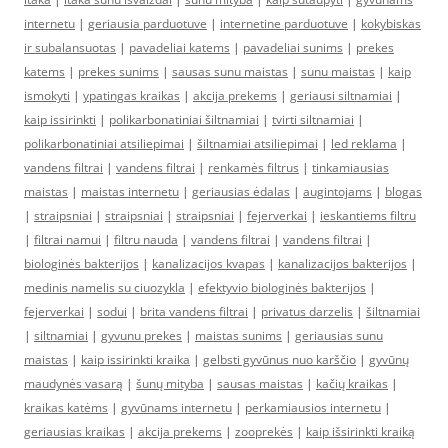
internetu
|
geriausia parduotuve
|
internetine parduotuve
|
kokybiskas
ir subalansuotas
|
pavadeliai katems
|
pavadeliai sunims
|
prekes
katems
|
prekes sunims
|
sausas sunu maistas
|
sunu maistas
|
kaip
ismokyti
|
ypatingas kraikas
|
akcija prekems
|
geriausi siltnamiai
|
kaip issirinkti
|
polikarbonatiniai šiltnamiai
|
tvirti siltnamiai
|
polikarbonatiniai atsiliepimai
|
šiltnamiai atsiliepimai
|
led reklama
|
vandens filtrai
|
vandens filtrai
|
renkamės filtrus
|
tinkamiausias
maistas
|
maistas internetu
|
geriausias ėdalas
|
augintojams
|
blogas
|
straipsniai
|
straipsniai
|
straipsniai
|
fejerverkai
|
ieskantiems filtru
|
filtrai namui
|
filtru nauda
|
vandens filtrai
|
vandens filtrai
|
biologinės bakterijos
|
kanalizacijos kvapas
|
kanalizacijos bakterijos
|
medinis namelis su ciuozykla
|
efektyvio biologinės bakterijos
|
fejerverkai
|
sodui
|
brita vandens filtrai
|
privatus darzelis
|
šiltnamiai
|
siltnamiai
|
gyvunu prekes
|
maistas sunims
|
geriausias sunu
maistas
|
kaip issirinkti kraika
|
gelbsti gyvūnus nuo karščio
|
gyvūnų
maudynės vasarą
|
šunų mityba
|
sausas maistas
|
kačių kraikas
|
kraikas katėms
|
gyvūnams internetu
|
perkamiausios internetu
|
geriausias kraikas
|
akcija prekems
|
zooprekės
|
kaip išsirinkti kraiką