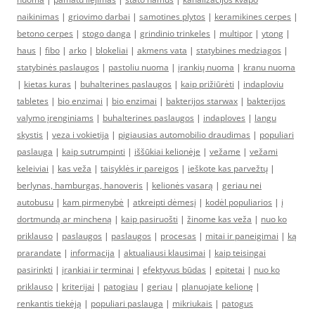
naikinimas
|
griovimo darbai
|
samotines plytos
|
keramikines cerpes
|
betono cerpes
|
stogo danga
|
grindinio trinkeles
|
multipor
|
ytong
|
haus
|
fibo
|
arko
|
blokeliai
|
akmens vata
|
statybines medziagos
|
statybinės paslaugos
|
pastoliu nuoma
|
įrankių nuoma
|
kranu nuoma
|
kietas kuras
|
buhalterines paslaugos
|
kaip prižiūrėti
|
indaploviu
tabletes
|
bio enzimai
|
bio enzimai
|
bakterijos starwax
|
bakterijos
valymo įrenginiams
|
buhalterines paslaugos
|
indaploves
|
langu
skystis
|
veza i vokietija
|
pigiausias automobilio draudimas
|
populiari
paslauga
|
kaip sutrumpinti
|
iššūkiai kelionėje
|
vežame
|
vežami
keleiviai
|
kas veža
|
taisyklės ir pareigos
|
ieškote kas parvežtų
|
berlynas, hamburgas, hanoveris
|
kelionės vasarą
|
geriau nei
autobusu
|
kam pirmenybė
|
atkreipti dėmesį
|
kodėl populiarios
|
į
dortmundą ar mincheną
|
kaip pasiruošti
|
žinome kas veža
|
nuo ko
priklauso
|
paslaugos
|
paslaugos
|
procesas
|
mitai ir paneigimai
|
ką
prarandate
|
informacija
|
aktualiausi klausimai
|
kaip teisingai
pasirinkti
|
įrankiai ir terminai
|
efektyvus būdas
|
epitetai
|
nuo ko
priklauso
|
kriterijai
|
patogiau
|
geriau
|
planuojate kelionę
|
renkantis tiekėją
|
populiari paslauga
|
mikriukais
|
patogus