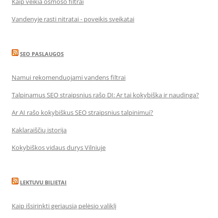
Kaip veikia osmoso filtrai
Vandenyje rasti nitratai - poveikis sveikatai
SEO PASLAUGOS
Namui rekomenduojami vandens filtrai
Talpinamus SEO straipsnius rašo DI: Ar tai kokybiška ir naudinga?
Ar AI rašo kokybiškus SEO straipsnius talpinimui?
Kaklaraiščių istorija
Kokybiškos vidaus durys Vilniuje
LEKTUVU BILIETAI
Kaip išsirinkti geriausią pelėsio valiklį