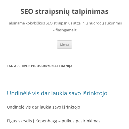
Skip
to
SEO straipsnių talpinimas
content
Talpiname kokybiškus SEO straipsnius atgalinių nuorodų sukūrimui
– flashgame.lt
Menu
TAG ARCHIVES:
PIGUS SKRYDZIAI I DANIJA
Undinėlė vis dar laukia savo išrinktojo
Undinėlė vis dar laukia savo išrinktojo
Pigus skrydis į Kopenhagą – puikus pasirinkimas