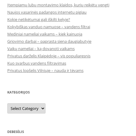
Įtempiamų lubų montavimo klaidos, kurių reikėtų vengti
Naujos vasarinės padangos internetu pigiau
Kokie netikėtumai gali iškilti kelyje?
Kokybiškas vanduo namuose – vandens filtrai
Mediniai nameliai vaikams – kiek kainuoja
Griovimo darbai – paprasta siena daugiabutyje
Vaikų nameliai – ką dovanoti vaikams
Privatus darželis Klaipėdoje – vis populiaresnis
Kuo svarbus vandens filtravimas
Privatus lopšelis Vilniuje – nauda ir tėvams
KATEGORIJOS
Kategorijos
DEBESĖLIS