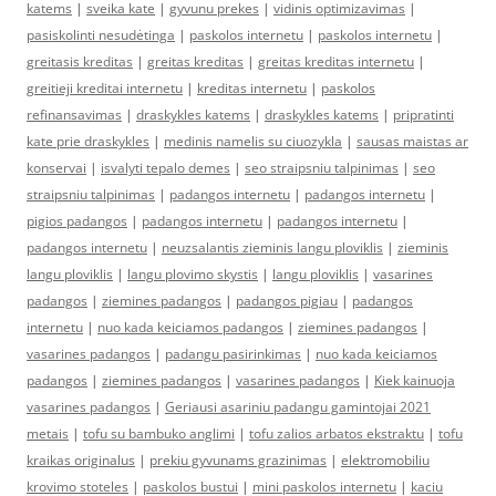
katems
|
sveika kate
|
gyvunu prekes
|
vidinis optimizavimas
|
pasiskolinti nesudėtinga
|
paskolos internetu
|
paskolos internetu
|
greitasis kreditas
|
greitas kreditas
|
greitas kreditas internetu
|
greitieji kreditai internetu
|
kreditas internetu
|
paskolos
refinansavimas
|
draskykles katems
|
draskykles katems
|
pripratinti
kate prie draskykles
|
medinis namelis su ciuozykla
|
sausas maistas ar
konservai
|
isvalyti tepalo demes
|
seo straipsniu talpinimas
|
seo
straipsniu talpinimas
|
padangos internetu
|
padangos internetu
|
pigios padangos
|
padangos internetu
|
padangos internetu
|
padangos internetu
|
neuzsalantis zieminis langu ploviklis
|
zieminis
langu ploviklis
|
langu plovimo skystis
|
langu ploviklis
|
vasarines
padangos
|
ziemines padangos
|
padangos pigiau
|
padangos
internetu
|
nuo kada keiciamos padangos
|
ziemines padangos
|
vasarines padangos
|
padangu pasirinkimas
|
nuo kada keiciamos
padangos
|
ziemines padangos
|
vasarines padangos
|
Kiek kainuoja
vasarines padangos
|
Geriausi asariniu padangu gamintojai 2021
metais
|
tofu su bambuko anglimi
|
tofu zalios arbatos ekstraktu
|
tofu
kraikas originalus
|
prekiu gyvunams grazinimas
|
elektromobiliu
krovimo stoteles
|
paskolos bustui
|
mini paskolos internetu
|
kaciu