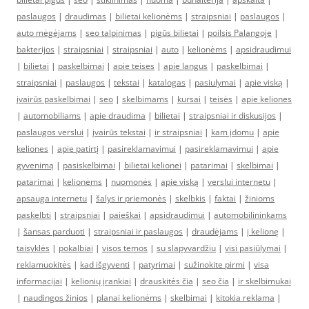
paslaugos
|
draudimas
|
bilietai kelionėms
|
straipsniai
|
paslaugos
|
auto mėgėjams
|
seo talpinimas
|
pigūs bilietai
|
poilsis Palangoje
|
bakterijos
|
straipsniai
|
straipsniai
|
auto
|
kelionėms
|
apsidraudimui
|
bilietai
|
paskelbimai
|
apie teises
|
apie langus
|
paskelbimai
|
straipsniai
|
paslaugos
|
tekstai
|
katalogas
|
pasiulymai
|
apie viską
|
įvairūs paskelbimai
|
seo
|
skelbimams
|
kursai
|
teisės
|
apie keliones
|
automobiliams
|
apie draudima
|
bilietai
|
straipsniai ir diskusijos
|
paslaugos verslui
|
įvairūs tekstai
|
ir straipsniai
|
kam įdomu
|
apie
keliones
|
apie patirtį
|
pasireklamavimui
|
pasireklamavimui
|
apie
gyvenimą
|
pasiskelbimai
|
bilietai kelionei
|
patarimai
|
skelbimai
|
patarimai
|
kelionėms
|
nuomonės
|
apie viską
|
verslui internetu
|
apsauga internetu
|
šalys ir priemonės
|
skelbkis
|
faktai
|
žinioms
paskelbti
|
straipsniai
|
paieškai
|
apsidraudimui
|
automobilininkams
|
šansas parduoti
|
straipsniai ir paslaugos
|
draudėjams
|
į kelionę
|
taisyklės
|
pokalbiai
|
visos temos
|
su slapyvardžiu
|
visi pasiūlymai
|
reklamuokitės
|
kad išgyventi
|
patyrimai
|
sužinokite pirmi
|
visa
informacijai
|
kelionių įrankiai
|
drauskitės čia
|
seo čia
|
ir skelbimukai
|
naudingos žinios
|
planai kelionėms
|
skelbimai
|
kitokia reklama
|