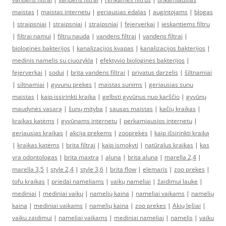
maistas
|
maistas internetu
|
geriausias ėdalas
|
augintojams
|
blogas
|
straipsniai
|
straipsniai
|
straipsniai
|
fejerverkai
|
ieskantiems filtru
|
filtrai namui
|
filtru nauda
|
vandens filtrai
|
vandens filtrai
|
biologinės bakterijos
|
kanalizacijos kvapas
|
kanalizacijos bakterijos
|
medinis namelis su ciuozykla
|
efektyvio biologinės bakterijos
|
fejerverkai
|
sodui
|
brita vandens filtrai
|
privatus darzelis
|
šiltnamiai
|
siltnamiai
|
gyvunu prekes
|
maistas sunims
|
geriausias sunu
maistas
|
kaip issirinkti kraika
|
gelbsti gyvūnus nuo karščio
|
gyvūnų
maudynės vasarą
|
šunų mityba
|
sausas maistas
|
kačių kraikas
|
kraikas katėms
|
gyvūnams internetu
|
perkamiausios internetu
|
geriausias kraikas
|
akcija prekems
|
zooprekės
|
kaip išsirinkti kraiką
|
kraikas katėms
|
brita filtrai
|
kaip ismokyti
|
natūralus kraikas
|
kas
yra odontologas
|
brita maxtra
|
aluna
|
brita aluna
|
marella 2,4
|
marella 3,5
|
style 2,4
|
style 3,6
|
brita flow
|
elemaris
|
zoo prekes
|
tofu kraikas
|
priedai nameliams
|
vaikų nameliai
|
žaidimui lauke
|
mediniai
|
mediniai vaikų
|
namelių kaina
|
nameliai vaikams
|
namelių
kaina
|
mediniai vaikams
|
namelių kaina
|
zoo prekes
|
Akių lęšiai
|
vaiku zaidimui
|
nameliai vaikams
|
mediniai nameliai
|
namelis
|
vaiku