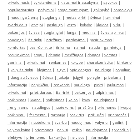
privalomasis
|
vykstantiems
|
klausimai ir atsakymai
|
sąvokos
|
populiariausias
|
požymiai
|
stoge montuojami
|
galimybė
|
namo akys
|
naudinga žiemą
|
stoglangiai
|
metas pirkti
|
šviesa
|
terminai
|
svarbi dalis
|
atvejai
|
paslauga
|
verta
|
kokybė
|
klaidos
|
pirkti
|
bakterijos
|
šviesa
|
stoglangiai
|
langai
|
mediniai
|
šviesi aplinka
|
naudinga
|
išsirinkti
|
priežiūra
|
pardavimai
|
pasirinkimas
|
komfortas
|
pasirūpinkite
|
tinkama
|
namui
|
nauda
|
gamintojai
|
pasirinkimas
|
stogui
|
dengia
|
medžiagos
|
dangos
|
verstas
|
gaminiai
|
privalumai
|
renkamės
|
kokybė
|
charakteristika
|
klinkerio
|
kaip išsirinkti
|
klojimas
|
įsigyti
|
apie dangas
|
naudinga
|
populiari
|
daugiau šviesos
|
šviesa
|
įtakoja
|
įsigyti
|
po egle
|
privalumai
|
informacija
|
nepirkčiau
|
renkantis
|
naudinga
|
pirkti
|
jaukumas
|
privalumai
|
prieš darbus
|
išsirinkti
|
bakterijos
|
talpinimas
|
naikinimas
|
kvapai
|
naikinimas
|
kaina
|
kova
|
naudojimas
|
įrenginiams
|
naudingos
|
nuotekoms
|
priežiūra
|
priemonės
|
kvapų
naikinimui
|
fermentai
|
tarnauja
|
paskirtis
|
prižiūrėti
|
priemonės
|
informacija
|
nuotekoms
|
svarbu
|
naudojimas
|
valymui
|
gadinti
|
valymo kaina
|
priemonės
|
ne visi
|
reikia
|
naudojamos
|
sprendžia
|
efektyvu
|
priemonės
|
bakterijos
|
ne visos
|
informacija
|