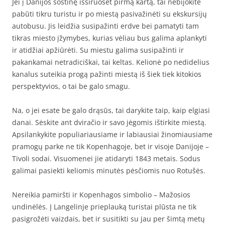
Jei į Danijos sostinę išsiruošėt pirmą kartą, tai nebijokite
pabūti tikru turistu ir po miestą pasivažinėti su ekskursijų
autobusu. Jis leidžia susipažinti erdve bei pamatyti tam
tikras miesto įžymybes, kurias vėliau bus galima aplankyti
ir atidžiai apžiūrėti. Su miestu galima susipažinti ir
pakankamai netradiciškai, tai keltas. Kelionė po nedidelius
kanalus suteikia progą pažinti miestą iš šiek tiek kitokios
perspektyvios, o tai be galo smagu.
Na, o jei esate be galo drąsūs, tai darykite taip, kaip elgiasi
danai. Sėskite ant dviračio ir savo jėgomis ištirkite miestą.
Apsilankykite populiariausiame ir labiausiai žinomiausiame
pramogų parke ne tik Kopenhagoje, bet ir visoje Danijoje –
Tivoli sodai. Visuomenei jie atidaryti 1843 metais. Sodus
galimai pasiekti keliomis minutės pėsčiomis nuo Rotušės.
Nereikia pamiršti ir Kopenhagos simbolio – Mažosios
undinėlės. Į Langelinje prieplauką turistai plūsta ne tik
pasigrožėti vaizdais, bet ir susitikti su jau per šimtą metų