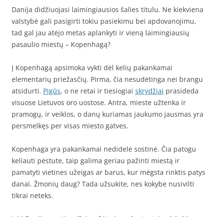
Danija didžiuojasi laimingiausios šalies titulu. Ne kiekviena
valstybė gali pasigirti tokiu pasiekimu bei apdovanojimu,
tad gal jau atėjo metas aplankyti ir vieną laimingiausių
pasaulio miestų – Kopenhagą?
Į Kopenhagą apsimoka vykti dėl kelių pakankamai
elementarių priežasčių. Pirma, čia nesudėtinga nei brangu
atsidurti.
Pigūs
, o ne retai ir tiesiogiai
skrydžiai
prasideda
visuose Lietuvos oro uostose. Antra, mieste užtenka ir
pramogų, ir veiklos, o danų kuriamas jaukumo jausmas yra
persmelkęs per visas miesto gatves.
Kopenhaga yra pakankamai nedidelė sostinė. Čia patogu
keliauti pėstute, taip galima geriau pažinti miestą ir
pamatyti vietines užeigas ar barus, kur mėgsta rinktis patys
danai. Žmonių daug? Tada užsukite, nes kokybe nusivilti
tikrai neteks.