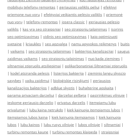
mobiliųjų telefonų remontas
|
geriausias valiklis peliui
|
efektyvi
priemone nuo voru
|
efektyviai veikiantis pelėsio valiklis
|
priemonė
nuo vorų
|
telefonų remontas
|
josera classic
|
geriausias pelesio
valiklis
|
kas yra seo straipsniai
|
seo straipsniu talpinimas
|
isorinis
seo optimizavimas
|
vidinis seo optimizavimas
|
kaip optimizuoti
svetaine
|
kriaukles
|
seo apzvalga
|
namu apyvokos reikmenys
|
buitis
|
vaikams
|
seo straipsniu talpinimas
|
bakterijos kanalizacijai
|
saugus
zaidimas vaikams
|
seo straipsniu talpinimas
|
nuo kada ziemines
|
siltnamiai stipruolis atsiliepimai
|
polikarbonatiniai šiltnamiai stipruolis
|
kodel atsiranda pelesis
|
listerijos bakterija
|
zieminio langu skyscio
savybes
|
vaiku zaidimui
|
bioloģiskie risinājumi
|
geriausios
kanalizacijos bakterijos
|
adblue skystis
|
buhalterine apskaita
|
parama privaciam darzeliui
|
darzeliai gelbeja
|
pasirinkimas vilniuje
|
ieskome geriausio darzelio
|
privatus darzelis
|
itempiamu lubu
privalumai
|
lubu kaina netrukdo
|
kiek kainuoja itempiamos lubos
|
itempiamos lubos kaina
|
kiek kainuoja itempiamos
|
kiek kainuoja
lubos
|
lubu kainos
|
lubu rusys vilniuje
|
lubos vilniuje
|
siltnamiai
|
turbinu remontas kaune
|
turbinu remontas klaipeda
|
straipsniai