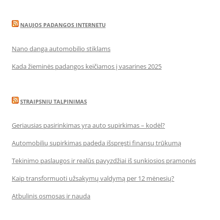
NAUJOS PADANGOS INTERNETU
Nano danga automobilio stiklams
Kada žieminės padangos keičiamos į vasarines 2025
STRAIPSNIU TALPINIMAS
Geriausias pasirinkimas yra auto supirkimas – kodėl?
Automobilių supirkimas padeda išspręsti finansų trūkumą
Tekinimo paslaugos ir realūs pavyzdžiai iš sunkiosios pramonės
Kaip transformuoti užsakymų valdymą per 12 mėnesių?
Atbulinis osmosas ir nauda