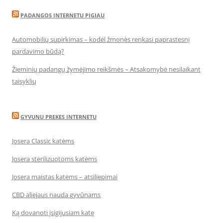
PADANGOS INTERNETU PIGIAU
Automobilių supirkimas – kodėl žmonės renkasi paprastesnį
pardavimo būdą?
Žieminių padangų žymėjimo reikšmės – Atsakomybė nesilaikant
taisyklių
GYVUNU PREKES INTERNETU
Josera Classic katėms
Josera sterilizuotoms katėms
Josera maistas katėms – atsiliepimai
CBD aliejaus nauda gyvūnams
Ką dovanoti įsigijusiam katę