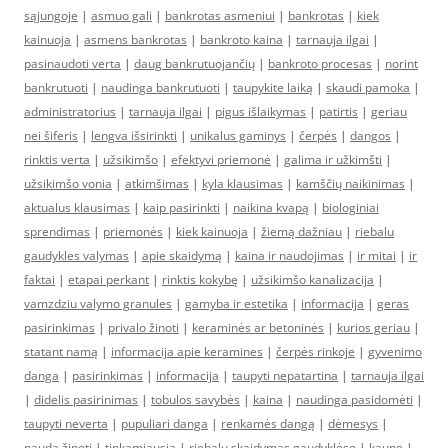
sąjungoje
|
asmuo gali
|
bankrotas asmeniui
|
bankrotas
|
kiek
kainuoja
|
asmens bankrotas
|
bankroto kaina
|
tarnauja ilgai
|
pasinaudoti verta
|
daug bankrutuojančių
|
bankroto procesas
|
norint
bankrutuoti
|
naudinga bankrutuoti
|
taupykite laiką
|
skaudi pamoka
|
administratorius
|
tarnauja ilgai
|
pigus išlaikymas
|
patirtis
|
geriau
nei šiferis
|
lengva išsirinkti
|
unikalus gaminys
|
čerpės
|
dangos
|
rinktis verta
|
užsikimšo
|
efektyvi priemonė
|
galima ir užkimšti
|
užsikimšo vonia
|
atkimšimas
|
kyla klausimas
|
kamščių naikinimas
|
aktualus klausimas
|
kaip pasirinkti
|
naikina kvapą
|
biologiniai
sprendimas
|
priemonės
|
kiek kainuoja
|
žiemą dažniau
|
riebalu
gaudykles valymas
|
apie skaidymą
|
kaina ir naudojimas
|
ir mitai
|
ir
faktai
|
etapai perkant
|
rinktis kokybę
|
užsikimšo kanalizacija
|
vamzdziu valymo granules
|
gamyba ir estetika
|
informacija
|
geras
pasirinkimas
|
privalo žinoti
|
keraminės ar betoninės
|
kurios geriau
|
statant namą
|
informacija apie keramines
|
čerpės rinkoje
|
gyvenimo
danga
|
pasirinkimas
|
informacija
|
taupyti nepatartina
|
tarnauja ilgai
|
didelis pasirinimas
|
tobulos savybės
|
kaina
|
naudinga pasidomėti
|
taupyti neverta
|
pupuliari danga
|
renkamės dangą
|
dėmesys
|
nauda žinoti
|
tinkamiausia
|
riebalų skaidymas gaudyklėse
|
kaune
|