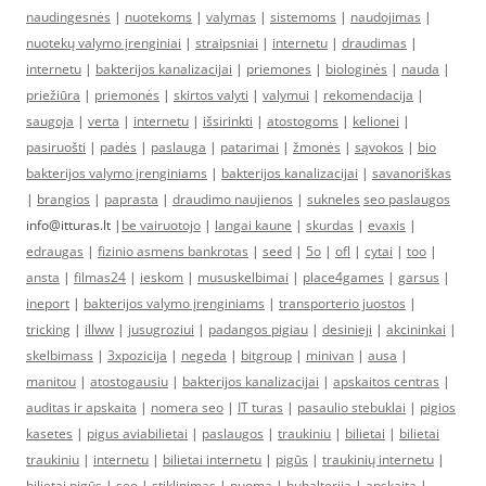
naudingesnės
|
nuotekoms
|
valymas
|
sistemoms
|
naudojimas
|
nuotekų valymo įrenginiai
|
straipsniai
|
internetu
|
draudimas
|
internetu
|
bakterijos kanalizacijai
|
priemones
|
biologinės
|
nauda
|
priežiūra
|
priemonės
|
skirtos valyti
|
valymui
|
rekomendacija
|
saugoja
|
verta
|
internetu
|
išsirinkti
|
atostogoms
|
kelionei
|
pasiruošti
|
padės
|
paslauga
|
patarimai
|
žmonės
|
sąvokos
|
bio
bakterijos valymo įrenginiams
|
bakterijos kanalizacijai
|
savanoriškas
|
brangios
|
paprasta
|
draudimo naujienos
|
sukneles
seo paslaugos
info@itturas.lt |
be vairuotojo
|
langai kaune
|
skurdas
|
evaxis
|
edraugas
|
fizinio asmens bankrotas
|
seed
|
5o
|
ofl
|
cytai
|
too
|
ansta
|
filmas24
|
ieskom
|
mususkelbimai
|
place4games
|
garsus
|
ineport
|
bakterijos valymo įrenginiams
|
transporterio juostos
|
tricking
|
illww
|
jusugroziui
|
padangos pigiau
|
desinieji
|
akcininkai
|
skelbimass
|
3xpozicija
|
negeda
|
bitgroup
|
minivan
|
ausa
|
manitou
|
atostogausiu
|
bakterijos kanalizacijai
|
apskaitos centras
|
auditas ir apskaita
|
nomera seo
|
IT turas
|
pasaulio stebuklai
|
pigios
kasetes
|
pigus aviabilietai
|
paslaugos
|
traukiniu
|
bilietai
|
bilietai
traukiniu
|
internetu
|
bilietai internetu
|
pigūs
|
traukinių internetu
|
bilietai pigūs
|
seo
|
stiklinimas
|
nuoma
|
buhalterija
|
apskaita
|