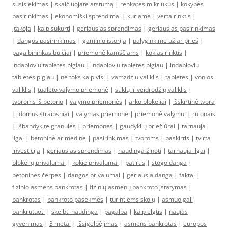
susisiekimas
|
skaičiuojate atstumą
|
renkatės mikriukus
|
kokybės
pasirinkimas
|
ekonomiški sprendimai
|
kuriame
|
verta rinktis
|
įtakoja
|
kaip sukurti
|
geriausias sprendimas
|
geriausias pasirinkimas
|
dangos pasirinkimas
|
gaminio istorija
|
palyginkime už ar prieš
|
pagalbininkas buičiai
|
priemonė kamščiams
|
kokias rinktis
|
indaploviu tabletes pigiau
|
indaploviu tabletes pigiau
|
indaploviu
tabletes pigiau
|
ne toks kaip visi
|
vamzdziu valiklis
|
tabletes
|
vonios
valiklis
|
tualeto valymo priemonė
|
stiklų ir veidrodžių valiklis
|
tvoroms iš betono
|
valymo priemonės
|
arko blokeliai
|
išskirtinė tvora
|
idomus straipsniai
|
valymas priemone
|
priemonė valymui
|
rulonais
|
išbandykite granules
|
priemonės
|
gaudyklių priežiūrai
|
tarnauja
ilgai
|
betoninė ar medinė
|
pasirinkimas
|
tvoroms
|
paskirtis
|
tvirta
investicija
|
geriausias sprendimas
|
naudinga žinoti
|
tarnauja ilgai
|
blokelių privalumai
|
kokie privalumai
|
patirtis
|
stogo danga
|
betoninės čerpės
|
dangos privalumai
|
geriausia danga
|
faktai
|
fizinio asmens bankrotas
|
fizinių asmenų bankroto įstatymas
|
bankrotas
|
bankroto pasekmės
|
turintiems skolų
|
asmuo gali
bankrutuoti
|
skelbti naudinga
|
pagalba
|
kaip elgtis
|
naujas
gyvenimas
|
3 metai
|
išsigelbėjimas
|
asmens bankrotas
|
europos