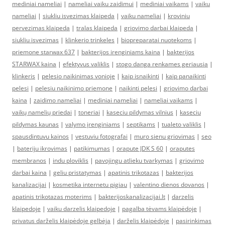
mediniai nameliai
|
nameliai vaiku zaidimui
|
mediniai vaikams
|
vaiku
nameliai
|
siukliu isvezimas klaipeda
|
vaiku nameliai
|
kroviniu
pervezimas klaipeda
|
tralas klaipeda
|
griovimo darbai klaipeda
|
siukliu isvezimas
|
klinkerio trinkeles
|
biopreparatai nuotekoms
|
priemone starwax 637
|
bakterijos irenginiams kaina
|
bakterijos
STARWAX kaina
|
efektyvus valiklis
|
stogo danga renkames geriausia
|
klinkeris
|
pelesio naikinimas vonioje
|
kaip isnaikinti
|
kaip panaikinti
pelesi
|
pelesiu naikinimo priemone
|
naikinti pelesi
|
griovimo darbai
kaina
|
zaidimo nameliai
|
mediniai nameliai
|
nameliai vaikams
|
vaikų namelių priedai
|
toneriai
|
kaseciu pildymas vilnius
|
kaseciu
pildymas kaunas
|
valymo įrenginiams
|
septikams
|
tualeto valiklis
|
spausdintuvu kainos
|
vestuviu fotografai
|
muro sienu griovimas
|
seo
|
bateriju ikrovimas
|
patikimumas
|
orapute JDK S 60
|
oraputes
membranos
|
indu ploviklis
|
pavojingu atlieku tvarkymas
|
griovimo
darbai kaina
|
geliu pristatymas
|
apatinis trikotazas
|
bakterijos
kanalizacijai
|
kosmetika internetu pigiau
|
valentino dienos dovanos
|
apatinis trikotazas moterims
|
bakterijoskanalizacijai.lt
|
darzelis
klaipedoje
|
vaiku darzelis klaipedoje
|
pagalba tėvams klaipėdoje
|
privatus darželis klaipėdoje gelbėja
|
darželis klaipėdoje
|
pasirinkimas