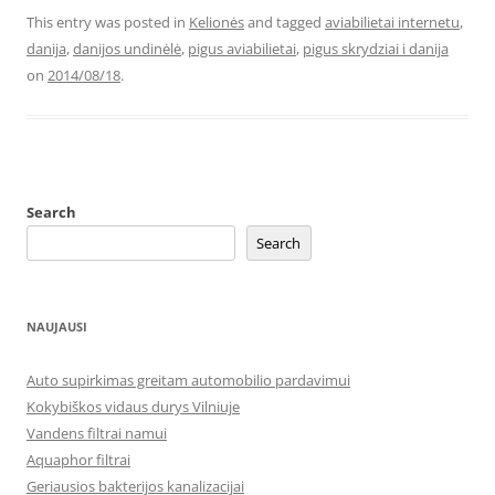
This entry was posted in
Kelionės
and tagged
aviabilietai internetu
,
danija
,
danijos undinėlė
,
pigus aviabilietai
,
pigus skrydziai i danija
on
2014/08/18
.
Search
Search
NAUJAUSI
Auto supirkimas greitam automobilio pardavimui
Kokybiškos vidaus durys Vilniuje
Vandens filtrai namui
Aquaphor filtrai
Geriausios bakterijos kanalizacijai