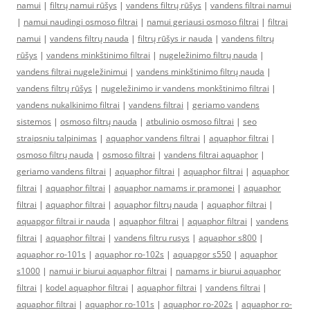
namui
|
filtrų namui rūšys
|
vandens filtrų rūšys
|
vandens filtrai namui
|
namui naudingi osmoso filtrai
|
namui geriausi osmoso filtrai
|
filtrai
namui
|
vandens filtrų nauda
|
filtrų rūšys ir nauda
|
vandens filtrų
rūšys
|
vandens minkštinimo filtrai
|
nugeležinimo filtrų nauda
|
vandens filtrai nugeležinimui
|
vandens minkštinimo filtrų nauda
|
vandens filtrų rūšys
|
nugeležinimo ir vandens monkštinimo filtrai
|
vandens nukalkinimo filtrai
|
vandens filtrai
|
geriamo vandens
sistemos
|
osmoso filtrų nauda
|
atbulinio osmoso filtrai
|
seo
straipsniu talpinimas
|
aquaphor vandens filtrai
|
aquaphor filtrai
|
osmoso filtrų nauda
|
osmoso filtrai
|
vandens filtrai aquaphor
|
geriamo vandens filtrai
|
aquaphor filtrai
|
aquaphor filtrai
|
aquaphor
filtrai
|
aquaphor filtrai
|
aquaphor namams ir pramonei
|
aquaphor
filtrai
|
aquaphor filtrai
|
aquaphor filtrų nauda
|
aquaphor filtrai
|
aquapgor filtrai ir nauda
|
aquaphor filtrai
|
aquaphor filtrai
|
vandens
filtrai
|
aquaphor filtrai
|
vandens filtru rusys
|
aquaphor s800
|
aquaphor ro-101s
|
aquaphor ro-102s
|
aquapgor s550
|
aquaphor
s1000
|
namui ir biurui aquaphor filtrai
|
namams ir biurui aquaphor
filtrai
|
kodel aquaphor filtrai
|
aquaphor filtrai
|
vandens filtrai
|
aquaphor filtrai
|
aquaphor ro-101s
|
aquaphor ro-202s
|
aquaphor ro-