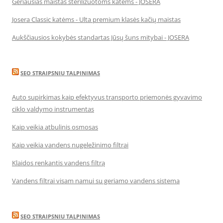
Geriausias maistas sterilizuotoms katėms - JOSERA
Josera Classic katėms - Ulta premium klasės kačių maistas
Aukščiausios kokybės standartas Jūsų šuns mitybai - JOSERA
SEO STRAIPSNIU TALPINIMAS
Auto supirkimas kaip efektyvus transporto priemonės gyvavimo
ciklo valdymo instrumentas
Kaip veikia atbulinis osmosas
Kaip veikia vandens nugeležinimo filtrai
Klaidos renkantis vandens filtrą
Vandens filtrai visam namui su geriamo vandens sistema
SEO STRAIPSNIU TALPINIMAS