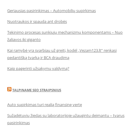
Geriausias pasirinkimas – Automobilių supirkimas
Nuotraukos ir spauda ant drobės
Tekinimo procesas sunkiųjų mechanizmų komponentams – Nuo
žaliavos iki giganto
Kai ramybė yra svarbiau už greitį, kodėl „Vezam123.lt“ renkasi
pedantišką tvarką ir BCA draudimą
Kaip pagerinti užsakymų valdymą?
TALPINAME SEO STRAIPSNIUS
Auto supirkimas turi realią finansinę vertę
Sužadėtuvių žiedas su laboratorijoje užaugintu deimantu – tvarus
pasirinkimas