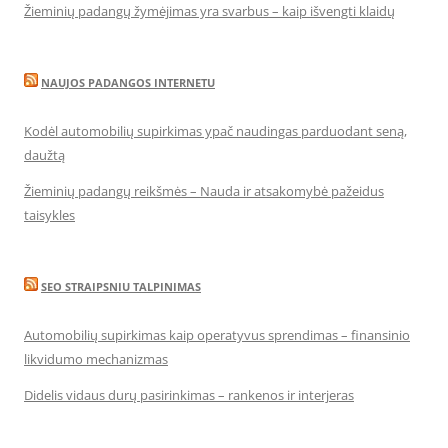
Žieminių padangų žymėjimas yra svarbus – kaip išvengti klaidų
NAUJOS PADANGOS INTERNETU
Kodėl automobilių supirkimas ypač naudingas parduodant seną,
daužtą
Žieminių padangų reikšmės – Nauda ir atsakomybė pažeidus
taisykles
SEO STRAIPSNIU TALPINIMAS
Automobilių supirkimas kaip operatyvus sprendimas – finansinio
likvidumo mechanizmas
Didelis vidaus durų pasirinkimas – rankenos ir interjeras