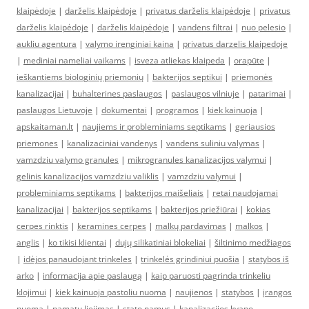
klaipėdoje
|
darželis klaipėdoje
|
privatus darželis klaipėdoje
|
privatus
darželis klaipėdoje
|
darželis klaipėdoje
|
vandens filtrai
|
nuo pelesio
|
aukliu agentura
|
valymo irenginiai kaina
|
privatus darzelis klaipedoje
|
mediniai nameliai vaikams
|
isveza atliekas klaipeda
|
orapūte
|
ieškantiems biologinių priemonių
|
bakterijos septikui
|
priemonės
kanalizacijai
|
buhalterines paslaugos
|
paslaugos vilniuje
|
patarimai
|
paslaugos Lietuvoje
|
dokumentai
|
programos
|
kiek kainuoja
|
apskaitaman.lt
|
naujiems ir probleminiams septikams
|
geriausios
priemones
|
kanalizaciniai vandenys
|
vandens suliniu valymas
|
vamzdziu valymo granules
|
mikrogranules kanalizacijos valymui
|
gelinis kanalizacijos vamzdziu valiklis
|
vamzdziu valymui
|
probleminiams septikams
|
bakterijos maišeliais
|
retai naudojamai
kanalizacijai
|
bakterijos septikams
|
bakterijos priežiūrai
|
kokias
cerpes rinktis
|
keramines cerpes
|
malkų pardavimas
|
malkos
|
anglis
|
ko tikisi klientai
|
dujų silikatiniai blokeliai
|
šiltinimo medžiagos
|
idėjos panaudojant trinkeles
|
trinkelės grindiniui puošia
|
statybos iš
arko
|
informacija apie paslaugą
|
kaip paruosti pagrinda trinkeliu
klojimui
|
kiek kainuoja pastoliu nuoma
|
naujienos
|
statybos
|
įrangos
nuoma
|
pamatu liejimas
|
stato namus
|
kanalizacijos kvapo