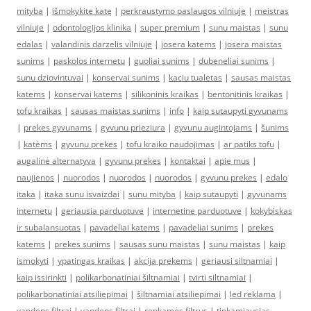
mityba
|
išmokykite katę
|
perkraustymo paslaugos vilniuje
|
meistras
vilniuje
|
odontologijos klinika
|
super premium
|
sunu maistas
|
sunu
edalas
|
valandinis darzelis vilniuje
|
josera katems
|
josera maistas
sunims
|
paskolos internetu
|
guoliai sunims
|
dubeneliai sunims
|
sunu dziovintuvai
|
konservai sunims
|
kaciu tualetas
|
sausas maistas
katems
|
konservai katems
|
silikoninis kraikas
|
bentonitinis kraikas
|
tofu kraikas
|
sausas maistas sunims
|
info
|
kaip sutaupyti gyvunams
|
prekes gyvunams
|
gyvunu prieziura
|
gyvunu augintojams
|
šunims
|
katėms
|
gyvunu prekes
|
tofu kraiko naudojimas
|
ar patiks tofu
|
augalinė alternatyva
|
gyvunu prekes
|
kontaktai
|
apie mus
|
naujienos
|
nuorodos
|
nuorodos
|
nuorodos
|
gyvunu prekes
|
edalo
itaka
|
itaka sunu isvaizdai
|
sunu mityba
|
kaip sutaupyti
|
gyvunams
internetu
|
geriausia parduotuve
|
internetine parduotuve
|
kokybiskas
ir subalansuotas
|
pavadeliai katems
|
pavadeliai sunims
|
prekes
katems
|
prekes sunims
|
sausas sunu maistas
|
sunu maistas
|
kaip
ismokyti
|
ypatingas kraikas
|
akcija prekems
|
geriausi siltnamiai
|
kaip issirinkti
|
polikarbonatiniai šiltnamiai
|
tvirti siltnamiai
|
polikarbonatiniai atsiliepimai
|
šiltnamiai atsiliepimai
|
led reklama
|
vandens filtrai
|
vandens filtrai
|
renkamės filtrus
|
tinkamiausias