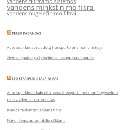
vandens filtravimo sistemos
vandens minkstinimo filtrai
vandens nugeležinimo filtrai
PERKU PADANGAS
Auto supirkimas naudotų transporto priemonių rinkoje
Žieminių padangų žymėjimas – saugumas ir nauda
SEO STRAIPSNIU TALPINIMAS
Auto supirkimas kaip efektyvus transporto priemonės gyvavimo
ciklo valdymo instrumentas
Klaidos renkantis vandens filtrą
Nano danga automobilio stiklams