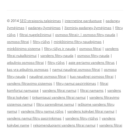
© 2014
SEO straipsniu talpinimas
|
internetine parduotuve
|
padangų
žymėjimas
|
padangų žymėjimas
|
žieminių padangų žymėjimas
|
filtrų
rūšys
|
filtrai nugeležinimui
|
osmoso filtrai> |
osmoso filtrų nauda
|
osmoso filtrai
|
filtrų rūšys
|
minkštinimo filtrų naudojimas
|
minkštinimo sistema
|
filtrų rūšys ir nauda
|
osmoso filtrai
|
vandens
filtrai nukalkinimui
|
vandens filtrų nauda
|
osmoso filtrų nauda
|
atbulinio osmoso filtrai
|
filtrų rūšys
|
apie geriamo vandens filtrus
|
kas yra atbulinis osmosas
|
namui naudingi osmoso filtrai
|
osmoso
filtrų nauda
|
naudingi osmoso filtrai
|
kuo naudingi osmoso filtrai
|
vandens filtravimo sistemos
|
filtrų namui pasirinkimas
|
filtrai
komfortui namuose
|
vandens filtrai namui
|
filtrai namams
|
vandens
filtrai kokybei
|
tinkamiausi vandens filtrai namui
|
vandens filtravimo
sistemos namui
|
filtrų sprendimai namui
|
ieškome vandens filtrų
namui
|
vandens filtrų namui rūšys
|
vandens kokybei filtrai namui
|
vandens namui filtrų pasirinkimas
|
vandens filtrų rtūšys
|
vandens
kokybei name
|
rekomenduojami vandens filtrai namui
|
vandens filtrai