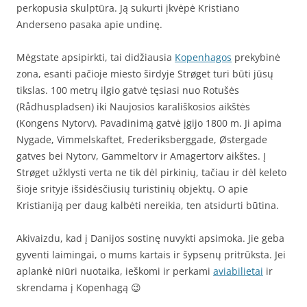
perkopusia skulptūra. Ją sukurti įkvėpė Kristiano
Anderseno pasaka apie undinę.
Mėgstate apsipirkti, tai didžiausia
Kopenhagos
prekybinė
zona, esanti pačioje miesto širdyje Strøget turi būti jūsų
tikslas. 100 metrų ilgio gatvė tęsiasi nuo Rotušės
(Rådhuspladsen) iki Naujosios karališkosios aikštės
(Kongens Nytorv). Pavadinimą gatvė įgijo 1800 m. Ji apima
Nygade, Vimmelskaftet, Frederiksberggade, Østergade
gatves bei Nytorv, Gammeltorv ir Amagertorv aikštes. Į
Strøget užklysti verta ne tik dėl pirkinių, tačiau ir dėl keleto
šioje srityje išsidėsčiusių turistinių objektų. O apie
Kristianiją per daug kalbėti nereikia, ten atsidurti būtina.
Akivaizdu, kad į Danijos sostinę nuvykti apsimoka. Jie geba
gyventi laimingai, o mums kartais ir šypsenų pritrūksta. Jei
aplankė niūri nuotaika, ieškomi ir perkami
aviabilietai
ir
skrendama į Kopenhagą 😉