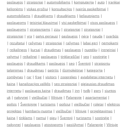
paslaugos
|
straipsniai
|
automobiliams
|
kompiuterija
|
auto
|
įrankiai
kelionėms
|
viskas grožiui
|
konsultacijos
|
įvairūs paskelbimai
|
automobiliams
|
draudėjams
|
draudėjams
|
keliautojams
|
paslaugoms
|
teisiniai klausimai
|
visi paskelbimai
|
visos paslaugos
|
paslaugoms
|
straipsniams
|
zizu
|
straipsniai
|
straipsniai
|
straipsniai
|
yra
|
patys geriausi
|
paslaugos
|
nėra
|
nauda
|
svarbūs
|
rezultatui
|
rašymas
|
straipsniai
|
rašymas
|
labai geri
|
nemokami
|
reikalingos
|
kursai
|
draudimas
|
paslaugos
|
nuotėkų
|
įrenginiai
|
valymui
|
reikalingi
|
paslaugos
|
tinklaraščiai
|
seo
|
sostinėje
|
paslaugos
|
draudikams
|
paslaugos
|
seo
|
Šventoji
|
straipsniu
talpinimas
|
draudimas
|
patirtis
|
išsimokėtinai
|
kategorija
|
zombynas
|
rar
|
frag
|
visitors
|
zooprekes
|
aviabilietai internetu
|
kaina
|
kanalizacijos valiklis
|
seo straipsniai
|
pigiausias draudimas
internetu
|
paslaugos kaina
|
draudimas
|
jnn
|
tvdb
|
gprs
|
siuntos
uk
|
nakvynei
|
viešbučiai
|
Vilniuje
|
Palangoje
|
apartamentai
|
poilsis
|
Šventojoje
|
turistams
|
poilsiui
|
viešbučiai
|
roletai
|
elektros
projektas
|
kambarių nuoma
|
viešbučiai
|
Vilniuje
|
projektavimas
|
kaina
|
tinklams
|
namui
|
pigu
|
Šventoji
|
turistams
|
sostinėje
|
nakvynei
|
paslaugos
|
atostogoms
|
pasiūlymai
|
Palangoje
|
Vilniuje