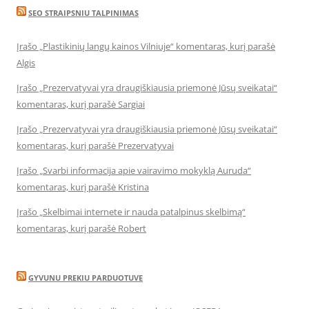
SEO STRAIPSNIU TALPINIMAS
Įrašo „Plastikinių langų kainos Vilniuje“ komentaras, kurį parašė
Algis
Įrašo „Prezervatyvai yra draugiškiausia priemonė Jūsų sveikatai“
komentaras, kurį parašė Sargiai
Įrašo „Prezervatyvai yra draugiškiausia priemonė Jūsų sveikatai“
komentaras, kurį parašė Prezervatyvai
Įrašo „Svarbi informacija apie vairavimo mokyklą Auruda“
komentaras, kurį parašė Kristina
Įrašo „Skelbimai internete ir nauda patalpinus skelbimą“
komentaras, kurį parašė Robert
GYVUNU PREKIU PARDUOTUVE