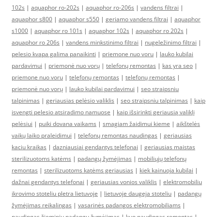
102s
|
aquaphor ro-202s
|
aquaphor ro-206s
|
vandens filtrai
|
aquaphor s800
|
aquaphor s550
|
geriamo vandens filtrai
|
aquaphor
s1000
|
aquaphor ro 101s
|
aquaphor 102s
|
aquaphor ro 202s
|
aquaphor ro 206s
|
vandens minkstinimo filtrai
|
nugeležinimo filtrai
|
pelesio kvapa galima panaikinti
|
priemone nuo voru
|
lauko kubilai
pardavimui
|
priemonė nuo vorų
|
telefonų remontas
|
kas yra seo
|
priemone nuo voru
|
telefonų remontas
|
telefonų remontas
|
priemonė nuo vorų
|
lauko kubilai pardavimui
|
seo straipsniu
talpinimas
|
geriausias pelėsio valiklis
|
seo straipsniu talpinimas
|
kaip
isvengti pelesio atsiradimo namuose
|
kaip išsirinkti geriausią valiklį
pelėsiui
|
puiki dovana vaikams
|
smagiam žaidimui kieme
|
aikštelės
vaikų laiko praleidimui
|
telefonų remontas naudingas
|
geriausias
kaciu kraikas
|
dazniausiai gendantys telefonai
|
geriausias maistas
sterilizuotoms katėms
|
padangų žymėjimas
|
mobiliųjų telefonų
remontas
|
sterilizuotoms katėms geriausias
|
kiek kainuoja kubilai
|
dažnai gendantys telefonai
|
geriausias vonios valiklis
|
elektromobiliu
ikrovimo stoteliu pletra lietuvoje
|
lietuvoje daugeja stoteliu
|
padangų
žymėjimas reikalingas
|
vasarinės padangos elektromobiliams
|
naudingas žieminių padangų žymėjimas
|
kuo naudingas remontas
|