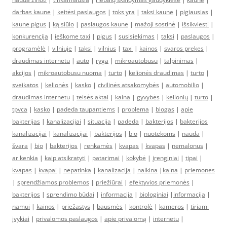
darbas kaune
|
keitėsi paslaugos
|
toks yra
|
taksi kaune
|
pigiausias
|
kaune pigus
|
ką siūlo
|
paslaugos kaune
|
mažoji sostinė
|
išsikviesti
|
konkurencija
|
ieškome taxi
|
pigus
|
susisiekimas
|
taksi
|
paslaugos
|
programėlė
|
vilniuje
|
taksi
|
vilnius
|
taxi
|
kainos
|
svaros prekes
|
draudimas internetu
|
auto
|
ryga
|
mikroautobusu
|
talpinimas
|
akcijos
|
mikroautobusu nuoma
|
turto
|
kelionės draudimas
|
turto
|
sveikatos
|
kelionės
|
kasko
|
civilinės atsakomybės
|
automobilio
|
draudimas internetu
|
teisės aktai
|
kaina
|
gyvybės
|
kelionių
|
turto
|
tpvca
|
kasko
|
padeda taupantiems
|
problema
|
blogas
|
apie
bakterijas
|
kanalizacijai
|
situacija
|
padeda
|
bakterijos
|
bakterijos
kanalizacijai
|
kanalizacijai
|
bakterijos
|
bio
|
nuotekoms
|
nauda
|
švara
|
bio
|
bakterijos
|
renkamės
|
kvapas
|
kvapas
|
nemalonus
|
ar kenkia
|
kaip atsikratyti
|
patarimai
|
kokybė
|
įrenginiai
|
tipai
|
kvapas
|
kvapai
|
nepatinka
|
kanalizacija
|
naikina
|
kaina
|
priemonės
|
sprendžiamos problemos
|
priežiūrai
|
efektyvios priemonės
|
bakterijos
|
sprendimo būdai
|
informacija
|
biologiniai
|
informacija
|
namui
|
kainos
|
priežastys
|
bausmės
|
kontrolė
|
kameros
|
tiriami
įvykiai
|
privalomos paslaugos
|
apie privalomą
|
internetu
|