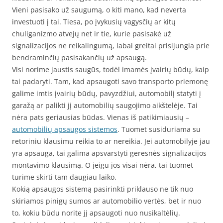
Vieni pasisako už saugumą, o kiti mano, kad neverta
investuoti į tai. Tiesa, po įvykusių vagysčių ar kitų
chuliganizmo atvejų net ir tie, kurie pasisakė už
signalizacijos ne reikalingumą, labai greitai prisijungia prie
bendraminčių pasisakančių už apsaugą.
Visi norime jaustis saugūs, todėl imamės įvairių būdų, kaip
tai padaryti. Tam, kad apsaugoti savo transporto priemonę
galime imtis įvairių būdų, pavyzdžiui, automobilį statyti į
garažą ar palikti jį automobilių saugojimo aikštelėje. Tai
nėra pats geriausias būdas. Vienas iš patikimiausių –
automobilių apsaugos sistemos
. Tuomet susiduriama su
retoriniu klausimu reikia to ar nereikia. Jei automobilyje jau
yra apsauga, tai galima apsvarstyti geresnės signalizacijos
montavimo klausimą. O jeigu jos visai nėra, tai tuomet
turime skirti tam daugiau laiko.
Kokią apsaugos sistemą pasirinkti priklauso ne tik nuo
skiriamos pinigų sumos ar automobilio vertės, bet ir nuo
to, kokiu būdu norite jį apsaugoti nuo nusikaltėlių.