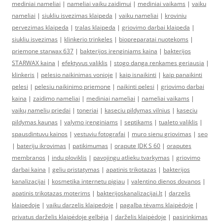
mediniai nameliai
|
nameliai vaiku zaidimui
|
mediniai vaikams
|
vaiku
nameliai
|
siukliu isvezimas klaipeda
|
vaiku nameliai
|
kroviniu
pervezimas klaipeda
|
tralas klaipeda
|
griovimo darbai klaipeda
|
siukliu isvezimas
|
klinkerio trinkeles
|
biopreparatai nuotekoms
|
priemone starwax 637
|
bakterijos irenginiams kaina
|
bakterijos
STARWAX kaina
|
efektyvus valiklis
|
stogo danga renkames geriausia
|
klinkeris
|
pelesio naikinimas vonioje
|
kaip isnaikinti
|
kaip panaikinti
pelesi
|
pelesiu naikinimo priemone
|
naikinti pelesi
|
griovimo darbai
kaina
|
zaidimo nameliai
|
mediniai nameliai
|
nameliai vaikams
|
vaikų namelių priedai
|
toneriai
|
kaseciu pildymas vilnius
|
kaseciu
pildymas kaunas
|
valymo įrenginiams
|
septikams
|
tualeto valiklis
|
spausdintuvu kainos
|
vestuviu fotografai
|
muro sienu griovimas
|
seo
|
bateriju ikrovimas
|
patikimumas
|
orapute JDK S 60
|
oraputes
membranos
|
indu ploviklis
|
pavojingu atlieku tvarkymas
|
griovimo
darbai kaina
|
geliu pristatymas
|
apatinis trikotazas
|
bakterijos
kanalizacijai
|
kosmetika internetu pigiau
|
valentino dienos dovanos
|
apatinis trikotazas moterims
|
bakterijoskanalizacijai.lt
|
darzelis
klaipedoje
|
vaiku darzelis klaipedoje
|
pagalba tėvams klaipėdoje
|
privatus darželis klaipėdoje gelbėja
|
darželis klaipėdoje
|
pasirinkimas