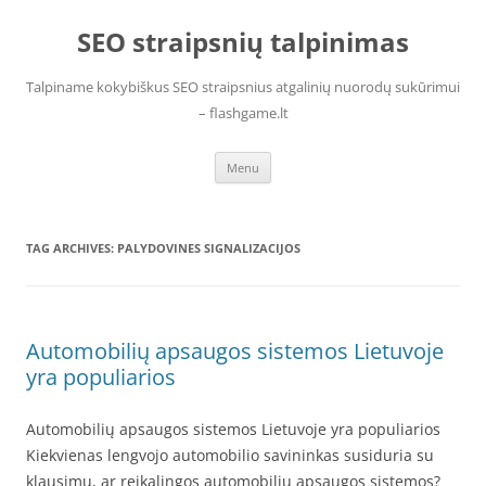
Skip
to
SEO straipsnių talpinimas
content
Talpiname kokybiškus SEO straipsnius atgalinių nuorodų sukūrimui
– flashgame.lt
Menu
TAG ARCHIVES:
PALYDOVINES SIGNALIZACIJOS
Automobilių apsaugos sistemos Lietuvoje
yra populiarios
Automobilių apsaugos sistemos Lietuvoje yra populiarios
Kiekvienas lengvojo automobilio savininkas susiduria su
klausimu, ar reikalingos automobilių apsaugos sistemos?