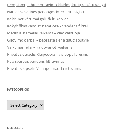
Įtempiamų lubų montavimo klaidos, kurių reikėtų vengti
Naujos vasarinės padangos internetu pigiau
Kokie netikėtumai gali iškilti kelyje?
Kokybiškas vanduo namuose – vandens filtrai
Mediniai nameliai vaikams – kiek kainuoja
Griovimo darbai – paprasta siena daugiabutyje
Vaikų nameliai – ką dovanoti vaikams
Privatus darželis Klaipėdoje – vis populiaresnis
Kuo svarbus vandens filtravimas
Privatus lopšelis Vilniuje – nauda ir tėvams
KATEGORIJOS
Kategorijos
DEBESĖLIS