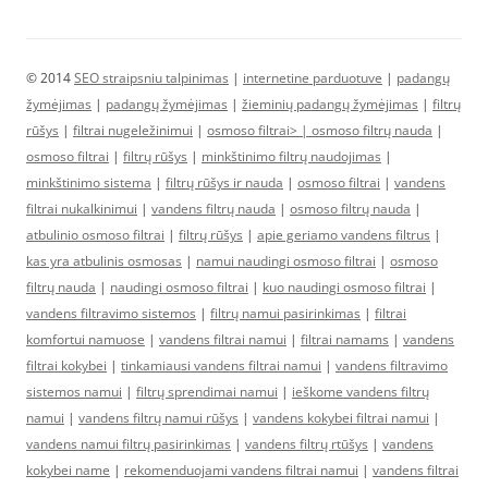
© 2014
SEO straipsniu talpinimas
|
internetine parduotuve
|
padangų
žymėjimas
|
padangų žymėjimas
|
žieminių padangų žymėjimas
|
filtrų
rūšys
|
filtrai nugeležinimui
|
osmoso filtrai> |
osmoso filtrų nauda
|
osmoso filtrai
|
filtrų rūšys
|
minkštinimo filtrų naudojimas
|
minkštinimo sistema
|
filtrų rūšys ir nauda
|
osmoso filtrai
|
vandens
filtrai nukalkinimui
|
vandens filtrų nauda
|
osmoso filtrų nauda
|
atbulinio osmoso filtrai
|
filtrų rūšys
|
apie geriamo vandens filtrus
|
kas yra atbulinis osmosas
|
namui naudingi osmoso filtrai
|
osmoso
filtrų nauda
|
naudingi osmoso filtrai
|
kuo naudingi osmoso filtrai
|
vandens filtravimo sistemos
|
filtrų namui pasirinkimas
|
filtrai
komfortui namuose
|
vandens filtrai namui
|
filtrai namams
|
vandens
filtrai kokybei
|
tinkamiausi vandens filtrai namui
|
vandens filtravimo
sistemos namui
|
filtrų sprendimai namui
|
ieškome vandens filtrų
namui
|
vandens filtrų namui rūšys
|
vandens kokybei filtrai namui
|
vandens namui filtrų pasirinkimas
|
vandens filtrų rtūšys
|
vandens
kokybei name
|
rekomenduojami vandens filtrai namui
|
vandens filtrai