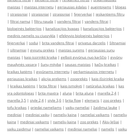
maistas
|
maistas internetu
|
geriausias ėdalas
|
augintojams
|
blogas
|
straipsniai
|
straipsniai
|
straipsniai
|
fejerverkai
|
ieskantiems filtru
|
filtrai namui
|
filtru nauda
|
vandens filtrai
|
vandens filtrai
|
biologinės bakterijos
|
kanalizacijos kvapas
|
kanalizacijos bakterijos
|
medinis namelis su ciuozykla
|
efektyvio biologinės bakterijos
|
fejerverkai
|
sodui
|
brita vandens filtrai
|
privatus darzelis
|
šiltnamiai
|
siltnamiai
|
gyvunu prekes
|
maistas sunims
|
geriausias sunu
maistas
|
kaip issirinkti kraika
|
gelbsti gyvūnus nuo karščio
|
gyvūnų
maudynės vasarą
|
šunų mityba
|
sausas maistas
|
kačių kraikas
|
kraikas katėms
|
gyvūnams internetu
|
perkamiausios internetu
|
geriausias kraikas
|
akcija prekems
|
zooprekės
|
kaip išsirinkti kraiką
|
kraikas katėms
|
brita filtrai
|
kaip ismokyti
|
natūralus kraikas
|
kas
yra odontologas
|
brita maxtra
|
aluna
|
brita aluna
|
marella 2,4
|
marella 3,5
|
style 2,4
|
style 3,6
|
brita flow
|
elemaris
|
zoo prekes
|
tofu kraikas
|
priedai nameliams
|
vaikų nameliai
|
žaidimui lauke
|
mediniai
|
mediniai vaikų
|
namelių kaina
|
nameliai vaikams
|
namelių
kaina
|
mediniai vaikams
|
namelių kaina
|
zoo prekes
|
Akių lęšiai
|
vaiku zaidimui
|
nameliai vaikams
|
mediniai nameliai
|
namelis
|
vaiku