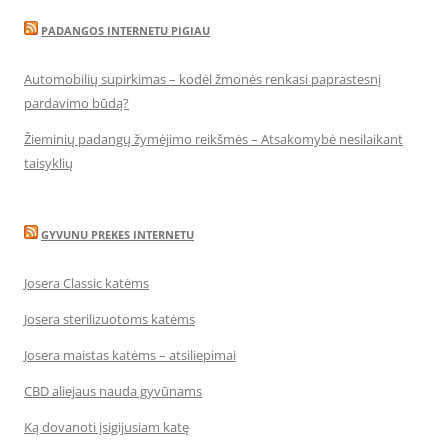
PADANGOS INTERNETU PIGIAU
Automobilių supirkimas – kodėl žmonės renkasi paprastesnį
pardavimo būdą?
Žieminių padangų žymėjimo reikšmės – Atsakomybė nesilaikant
taisyklių
GYVUNU PREKES INTERNETU
Josera Classic katėms
Josera sterilizuotoms katėms
Josera maistas katėms – atsiliepimai
CBD aliejaus nauda gyvūnams
Ką dovanoti įsigijusiam katę