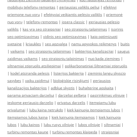
mobiliųjų telefonų remontas
|
geriausias valiklis peliui
|
efektyvi
priemone nuo voru
|
efektyviai veikiantis pelėsio valiklis
|
priemonė
nuo vorų
|
telefonų remontas
|
josera classic
|
geriausias pelesio
valiklis
|
kas yra seo straipsniai
|
seo straipsniu talpinimas
|
isorinis
seo optimizavimas
|
vidinis seo optimizavimas
|
kaip optimizuoti
svetaine
|
kriaukles
|
seo apzvalga
|
namu apyvokos reikmenys
|
buitis
|
vaikams
|
seo straipsniu talpinimas
|
bakterijos kanalizacijai
|
saugus
zaidimas vaikams
|
seo straipsniu talpinimas
|
nuo kada ziemines
|
siltnamiai stipruolis atsiliepimai
|
polikarbonatiniai šiltnamiai stipruolis
|
kodel atsiranda pelesis
|
listerijos bakterija
|
zieminio langu skyscio
savybes
|
vaiku zaidimui
|
bioloģiskie risinājumi
|
geriausios
kanalizacijos bakterijos
|
adblue skystis
|
buhalterine apskaita
|
parama privaciam darzeliui
|
darzeliai gelbeja
|
pasirinkimas vilniuje
|
ieskome geriausio darzelio
|
privatus darzelis
|
itempiamu lubu
privalumai
|
lubu kaina netrukdo
|
kiek kainuoja itempiamos lubos
|
itempiamos lubos kaina
|
kiek kainuoja itempiamos
|
kiek kainuoja
lubos
|
lubu kainos
|
lubu rusys vilniuje
|
lubos vilniuje
|
siltnamiai
|
turbinu remontas kaune
|
turbinu remontas klaipeda
|
straipsniai