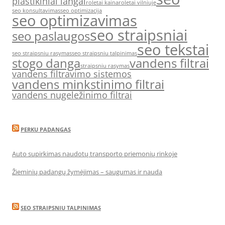
plastikiniai langai
roletai kaina
roletai vilniuje
seo konsultavimas
seo optimizacija
seo optimizavimas
seo straipsniai
seo paslaugos
seo tekstai
seo straipsniu rasymas
seo straipsniu talpinimas
stogo danga
vandens filtrai
straipsniu rasymas
vandens filtravimo sistemos
vandens minkstinimo filtrai
vandens nugeležinimo filtrai
PERKU PADANGAS
Auto supirkimas naudotų transporto priemonių rinkoje
Žieminių padangų žymėjimas – saugumas ir nauda
SEO STRAIPSNIU TALPINIMAS