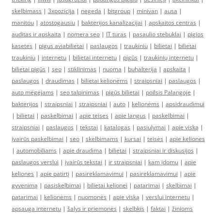
skelbimass
|
3xpozicija
|
negeda
|
bitgroup
|
minivan
|
ausa
|
manitou
|
atostogausiu
|
bakterijos kanalizacijai
|
apskaitos centras
|
auditas ir apskaita
|
nomera seo
|
IT turas
|
pasaulio stebuklai
|
pigios
kasetes
|
pigus aviabilietai
|
paslaugos
|
traukiniu
|
bilietai
|
bilietai
traukiniu
|
internetu
|
bilietai internetu
|
pigūs
|
traukinių internetu
|
bilietai pigūs
|
seo
|
stiklinimas
|
nuoma
|
buhalterija
|
apskaita
|
paslaugos
|
draudimas
|
bilietai kelionėms
|
straipsniai
|
paslaugos
|
auto mėgėjams
|
seo talpinimas
|
pigūs bilietai
|
poilsis Palangoje
|
bakterijos
|
straipsniai
|
straipsniai
|
auto
|
kelionėms
|
apsidraudimui
|
bilietai
|
paskelbimai
|
apie teises
|
apie langus
|
paskelbimai
|
straipsniai
|
paslaugos
|
tekstai
|
katalogas
|
pasiulymai
|
apie viską
|
įvairūs paskelbimai
|
seo
|
skelbimams
|
kursai
|
teisės
|
apie keliones
|
automobiliams
|
apie draudima
|
bilietai
|
straipsniai ir diskusijos
|
paslaugos verslui
|
įvairūs tekstai
|
ir straipsniai
|
kam įdomu
|
apie
keliones
|
apie patirtį
|
pasireklamavimui
|
pasireklamavimui
|
apie
gyvenimą
|
pasiskelbimai
|
bilietai kelionei
|
patarimai
|
skelbimai
|
patarimai
|
kelionėms
|
nuomonės
|
apie viską
|
verslui internetu
|
apsauga internetu
|
šalys ir priemonės
|
skelbkis
|
faktai
|
žinioms