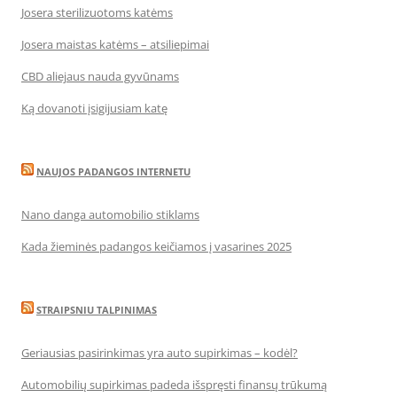
Josera sterilizuotoms katėms
Josera maistas katėms – atsiliepimai
CBD aliejaus nauda gyvūnams
Ką dovanoti įsigijusiam katę
NAUJOS PADANGOS INTERNETU
Nano danga automobilio stiklams
Kada žieminės padangos keičiamos į vasarines 2025
STRAIPSNIU TALPINIMAS
Geriausias pasirinkimas yra auto supirkimas – kodėl?
Automobilių supirkimas padeda išspręsti finansų trūkumą