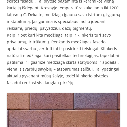
skirtos fasadui. Tai plytelė pagaminta iš keramikos vieną
kartą ją išdegant. Krosnyje temperatūra sukeliama iki 1200
laipsnių C. Dėka to, medžiaga įgauna savo tvirtumą, lygumą
ir stabilumą. Jas gamina iš specialaus molio įdedant
reikiamų priedų, pavyzdžiui, dažų pigmentų.
Kaip ir bet kuri kita medžiaga, taip ir klinkeris turi savo
privalumų, ir trūkumų. Renkantis medžiagas fasado
apdailai svarbu įvertinti tai ir pasirinkti teisingai. Klinkeris –
natūrali medžiaga, kuri pasitelkus technologijas, tapo labai
patikima ir ilgaamžė medžiaga skirta statyboms ir apdailai.
Viena iš svarbių savybių – atsparumas šalčiui. Tai ypatingai
aktualu gyvenant mūsų šalyje, todėl klinkerio plyteles
fasadui renkasi vis daugiau pirkėjų.