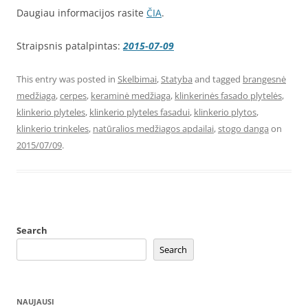
Daugiau informacijos rasite
ČIA
.
Straipsnis patalpintas:
2015-07-09
This entry was posted in
Skelbimai
,
Statyba
and tagged
brangesnė
medžiaga
,
cerpes
,
keraminė medžiaga
,
klinkerinės fasado plytelės
,
klinkerio plyteles
,
klinkerio plyteles fasadui
,
klinkerio plytos
,
klinkerio trinkeles
,
natūralios medžiagos apdailai
,
stogo danga
on
2015/07/09
.
Search
Search
NAUJAUSI