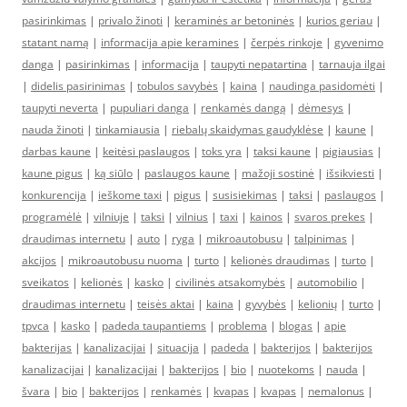
pasirinkimas
|
privalo žinoti
|
keraminės ar betoninės
|
kurios geriau
|
statant namą
|
informacija apie keramines
|
čerpės rinkoje
|
gyvenimo
danga
|
pasirinkimas
|
informacija
|
taupyti nepatartina
|
tarnauja ilgai
|
didelis pasirinimas
|
tobulos savybės
|
kaina
|
naudinga pasidomėti
|
taupyti neverta
|
pupuliari danga
|
renkamės dangą
|
dėmesys
|
nauda žinoti
|
tinkamiausia
|
riebalų skaidymas gaudyklėse
|
kaune
|
darbas kaune
|
keitėsi paslaugos
|
toks yra
|
taksi kaune
|
pigiausias
|
kaune pigus
|
ką siūlo
|
paslaugos kaune
|
mažoji sostinė
|
išsikviesti
|
konkurencija
|
ieškome taxi
|
pigus
|
susisiekimas
|
taksi
|
paslaugos
|
programėlė
|
vilniuje
|
taksi
|
vilnius
|
taxi
|
kainos
|
svaros prekes
|
draudimas internetu
|
auto
|
ryga
|
mikroautobusu
|
talpinimas
|
akcijos
|
mikroautobusu nuoma
|
turto
|
kelionės draudimas
|
turto
|
sveikatos
|
kelionės
|
kasko
|
civilinės atsakomybės
|
automobilio
|
draudimas internetu
|
teisės aktai
|
kaina
|
gyvybės
|
kelionių
|
turto
|
tpvca
|
kasko
|
padeda taupantiems
|
problema
|
blogas
|
apie
bakterijas
|
kanalizacijai
|
situacija
|
padeda
|
bakterijos
|
bakterijos
kanalizacijai
|
kanalizacijai
|
bakterijos
|
bio
|
nuotekoms
|
nauda
|
švara
|
bio
|
bakterijos
|
renkamės
|
kvapas
|
kvapas
|
nemalonus
|