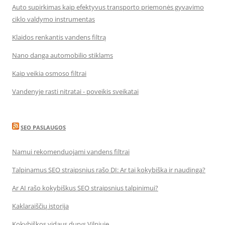
Auto supirkimas kaip efektyvus transporto priemonės gyvavimo
ciklo valdymo instrumentas
Klaidos renkantis vandens filtrą
Nano danga automobilio stiklams
Kaip veikia osmoso filtrai
Vandenyje rasti nitratai - poveikis sveikatai
SEO PASLAUGOS
Namui rekomenduojami vandens filtrai
Talpinamus SEO straipsnius rašo DI: Ar tai kokybiška ir naudinga?
Ar AI rašo kokybiškus SEO straipsnius talpinimui?
Kaklaraiščių istorija
Kokybiškos vidaus durys Vilniuje