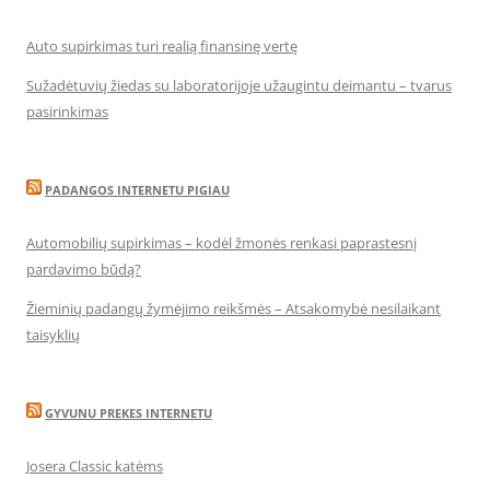
Auto supirkimas turi realią finansinę vertę
Sužadėtuvių žiedas su laboratorijoje užaugintu deimantu – tvarus
pasirinkimas
PADANGOS INTERNETU PIGIAU
Automobilių supirkimas – kodėl žmonės renkasi paprastesnį
pardavimo būdą?
Žieminių padangų žymėjimo reikšmės – Atsakomybė nesilaikant
taisyklių
GYVUNU PREKES INTERNETU
Josera Classic katėms