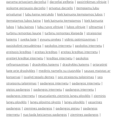
parama privaciam darzeliui
|
darzeliai gelbeja
|
pasirinkimas vilniuje
|
ieskome geriausio darzelio
|
privatus darzelis
|
itempiamu lubu
privalumai
|
lubu kaina netrukdo
|
kiek kainuoja itempiamos lubos
|
itempiamos lubos kaina
|
kiek kainuoja itempiamos
|
kiek kainuoja
lubos
|
lubu kainos
|
lubu rusys vilniuje
|
lubos vilniuje
|
siltnamiai
|
turbinu remontas kaune
|
turbinu remontas klaipeda
|
straipsniai
katems
|
sveika kate
|
gyvunu prekes
|
vidinis optimizavimas
|
pasiskolinti nesudėtinga
|
paskolos internetu
|
paskolos internetu
|
greitasis kreditas
|
greitas kreditas
|
greitas kreditas internetu
|
greitieji kreditai internetu
|
kreditas internetu
|
paskolos
refinansavimas
|
draskykles katems
|
draskykles katems
|
pripratinti
kate prie draskykles
|
medinis namelis su ciuozykla
|
sausas maistas ar
konservai
|
isvalyti tepalo demes
|
seo straipsniu talpinimas
|
seo
straipsniu talpinimas
|
padangos internetu
|
padangos internetu
|
pigios padangos
|
padangos internetu
|
padangos internetu
|
padangos internetu
|
neuzsalantis zieminis langu ploviklis
|
zieminis
langu ploviklis
|
langu plovimo skystis
|
langu ploviklis
|
vasarines
padangos
|
ziemines padangos
|
padangos pigiau
|
padangos
internetu
|
nuo kada keiciamos padangos
|
ziemines padangos
|