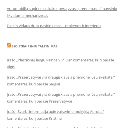
Automobilių supirkimas kaip operatyvus sprendimas – finansinio
likvidumo mechanizmas
Didelis vidaus durų pasirinkimas – rankenos ir interjeras
SEO STRAIPSNIU TALPINIMAS
Įrašo „Plastikinių langų kainos Vilniuje“ komentaras, kurį parašė
Algis
Įrašo „Prezervatyvai yra draugiškiausia priemonė Jūsų sveikatai“
komentaras, kurį parašė Sargiai
Įrašo „Prezervatyvai yra draugiškiausia priemonė Jūsų sveikatai“
komentaras, kurį parašė Prezervatyvai
Įrašo „Svarbi informacija apie vairavimo mokyklą Auruda“
komentaras, kurį parašė Kristina