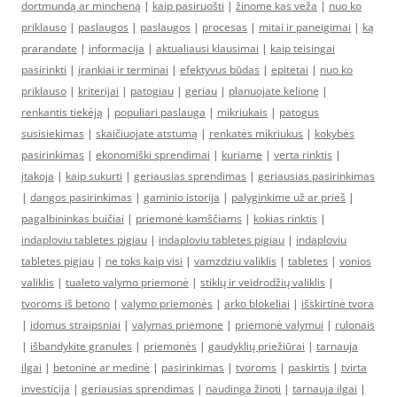
dortmundą ar mincheną
|
kaip pasiruošti
|
žinome kas veža
|
nuo ko
priklauso
|
paslaugos
|
paslaugos
|
procesas
|
mitai ir paneigimai
|
ką
prarandate
|
informacija
|
aktualiausi klausimai
|
kaip teisingai
pasirinkti
|
įrankiai ir terminai
|
efektyvus būdas
|
epitetai
|
nuo ko
priklauso
|
kriterijai
|
patogiau
|
geriau
|
planuojate kelionę
|
renkantis tiekėją
|
populiari paslauga
|
mikriukais
|
patogus
susisiekimas
|
skaičiuojate atstumą
|
renkatės mikriukus
|
kokybės
pasirinkimas
|
ekonomiški sprendimai
|
kuriame
|
verta rinktis
|
įtakoja
|
kaip sukurti
|
geriausias sprendimas
|
geriausias pasirinkimas
|
dangos pasirinkimas
|
gaminio istorija
|
palyginkime už ar prieš
|
pagalbininkas buičiai
|
priemonė kamščiams
|
kokias rinktis
|
indaploviu tabletes pigiau
|
indaploviu tabletes pigiau
|
indaploviu
tabletes pigiau
|
ne toks kaip visi
|
vamzdziu valiklis
|
tabletes
|
vonios
valiklis
|
tualeto valymo priemonė
|
stiklų ir veidrodžių valiklis
|
tvoroms iš betono
|
valymo priemonės
|
arko blokeliai
|
išskirtinė tvora
|
idomus straipsniai
|
valymas priemone
|
priemonė valymui
|
rulonais
|
išbandykite granules
|
priemonės
|
gaudyklių priežiūrai
|
tarnauja
ilgai
|
betoninė ar medinė
|
pasirinkimas
|
tvoroms
|
paskirtis
|
tvirta
investicija
|
geriausias sprendimas
|
naudinga žinoti
|
tarnauja ilgai
|