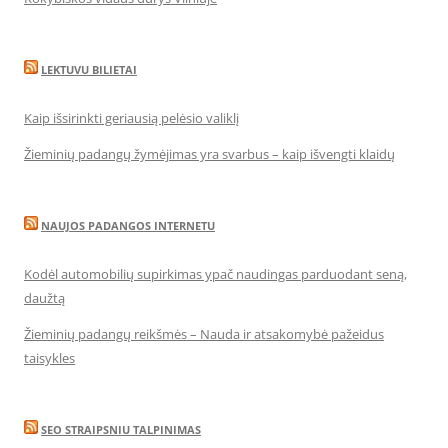
LEKTUVU BILIETAI
Kaip išsirinkti geriausią pelėsio valiklį
Žieminių padangų žymėjimas yra svarbus – kaip išvengti klaidų
NAUJOS PADANGOS INTERNETU
Kodėl automobilių supirkimas ypač naudingas parduodant seną,
daužtą
Žieminių padangų reikšmės – Nauda ir atsakomybė pažeidus
taisykles
SEO STRAIPSNIU TALPINIMAS