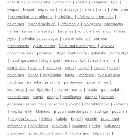
ar kenkia
|
kaip atsikratyti
|
patarimai
|
kokybė
|
įrenginiai
|
tipai
|
kvapas
|
kvapai
|
nepatinka
|
kanalizacija
|
naikina
|
kaina
|
priemonės
|
sprendžiamos problemos
|
priežiūrai
|
efektyvios priemonės
|
bakterijos
|
sprendimo būdai
|
informacija
|
biologiniai
|
informacija
|
namui
|
kainos
|
priežastys
|
bausmės
|
kontrolė
|
kameros
|
tiriami
įvykiai
|
privalomos paslaugos
|
apie privalomą
|
internetu
|
privalomasis
|
vykstantiems
|
klausimai ir atsakymai
|
sąvokos
|
populiariausias
|
požymiai
|
stoge montuojami
|
galimybė
|
namo akys
|
naudinga žiemą
|
stoglangiai
|
metas pirkti
|
šviesa
|
terminai
|
svarbi dalis
|
atvejai
|
paslauga
|
verta
|
kokybė
|
klaidos
|
pirkti
|
bakterijos
|
šviesa
|
stoglangiai
|
langai
|
mediniai
|
šviesi aplinka
|
naudinga
|
išsirinkti
|
priežiūra
|
pardavimai
|
pasirinkimas
|
komfortas
|
pasirūpinkite
|
tinkama
|
namui
|
nauda
|
gamintojai
|
pasirinkimas
|
stogui
|
dengia
|
medžiagos
|
dangos
|
verstas
|
gaminiai
|
privalumai
|
renkamės
|
kokybė
|
charakteristika
|
klinkerio
|
kaip išsirinkti
|
klojimas
|
įsigyti
|
apie dangas
|
naudinga
|
populiari
|
daugiau šviesos
|
šviesa
|
įtakoja
|
įsigyti
|
po egle
|
privalumai
|
informacija
|
nepirkčiau
|
renkantis
|
naudinga
|
pirkti
|
jaukumas
|
privalumai
|
prieš darbus
|
išsirinkti
|
bakterijos
|
talpinimas
|