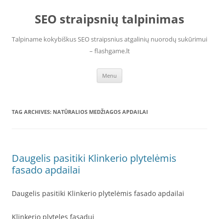
Skip
to
SEO straipsnių talpinimas
content
Talpiname kokybiškus SEO straipsnius atgalinių nuorodų sukūrimui
– flashgame.lt
Menu
TAG ARCHIVES:
NATŪRALIOS MEDŽIAGOS APDAILAI
Daugelis pasitiki Klinkerio plytelėmis
fasado apdailai
Daugelis pasitiki Klinkerio plytelėmis fasado apdailai
Klinkerio plyteles fasadui