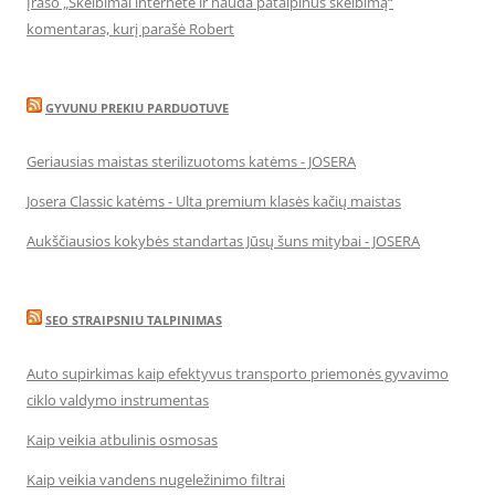
Įrašo „Skelbimai internete ir nauda patalpinus skelbimą“
komentaras, kurį parašė Robert
GYVUNU PREKIU PARDUOTUVE
Geriausias maistas sterilizuotoms katėms - JOSERA
Josera Classic katėms - Ulta premium klasės kačių maistas
Aukščiausios kokybės standartas Jūsų šuns mitybai - JOSERA
SEO STRAIPSNIU TALPINIMAS
Auto supirkimas kaip efektyvus transporto priemonės gyvavimo
ciklo valdymo instrumentas
Kaip veikia atbulinis osmosas
Kaip veikia vandens nugeležinimo filtrai