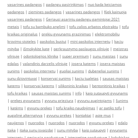
vasarines padangos
|
padangu pasirinkimas
|
nuo kada keiciamos
padangos
|
ziemines padangos
|
vasarines padangos
|
Kiek kainuoja
vasarines padangos
|
Geriausi asariniu padangu gamintojai 2021
metais
|
tofu su bambuko anglimi
|
tofu zalios arbatos ekstraktu
|
tofu
kraikas originalus
|
prekiu gyvunams grazinimas
|
elektromobiliu
krovimo stoteles
|
paskolos bustui
|
mini paskolos internetu
|
kaciu
mityba
|
išmokykite katę
|
perkraustymo paslaugos vilniuje
|
meistras
vilniuje
|
odontologijos klinika
|
super premium
|
sunu maistas
|
sunu
edalas
|
valandinis darzelis vilniuje
|
josera katems
|
josera maistas
sunims
|
paskolos internetu
|
guoliai sunims
|
dubeneliai sunims
|
sunu dziovintuvai
|
konservai sunims
|
kaciu tualetas
|
sausas maistas
katems
|
konservai katems
|
silikoninis kraikas
|
bentonitinis kraikas
|
tofu kraikas
|
sausas maistas sunims
|
info
|
kaip sutaupyti gyvunams
|
prekes gyvunams
|
gyvunu prieziura
|
gyvunu augintojams
|
šunims
|
katėms
|
gyvunu prekes
|
tofu kraiko naudojimas
|
ar patiks tofu
|
augalinė alternatyva
|
gyvunu prekes
|
kontaktai
|
apie mus
|
naujienos
|
nuorodos
|
nuorodos
|
nuorodos
|
gyvunu prekes
|
edalo
itaka
|
itaka sunu isvaizdai
|
sunu mityba
|
kaip sutaupyti
|
gyvunams
internetu
|
geriausia parduotuve
|
internetine parduotuve
|
kokybiskas