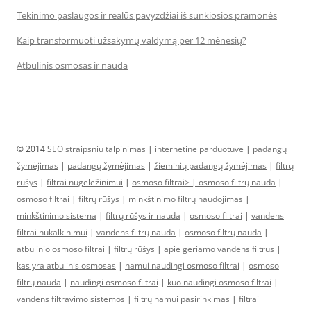
Tekinimo paslaugos ir realūs pavyzdžiai iš sunkiosios pramonės
Kaip transformuoti užsakymų valdymą per 12 mėnesių?
Atbulinis osmosas ir nauda
© 2014
SEO straipsniu talpinimas
|
internetine parduotuve
|
padangų
žymėjimas
|
padangų žymėjimas
|
žieminių padangų žymėjimas
|
filtrų
rūšys
|
filtrai nugeležinimui
|
osmoso filtrai> |
osmoso filtrų nauda
|
osmoso filtrai
|
filtrų rūšys
|
minkštinimo filtrų naudojimas
|
minkštinimo sistema
|
filtrų rūšys ir nauda
|
osmoso filtrai
|
vandens
filtrai nukalkinimui
|
vandens filtrų nauda
|
osmoso filtrų nauda
|
atbulinio osmoso filtrai
|
filtrų rūšys
|
apie geriamo vandens filtrus
|
kas yra atbulinis osmosas
|
namui naudingi osmoso filtrai
|
osmoso
filtrų nauda
|
naudingi osmoso filtrai
|
kuo naudingi osmoso filtrai
|
vandens filtravimo sistemos
|
filtrų namui pasirinkimas
|
filtrai