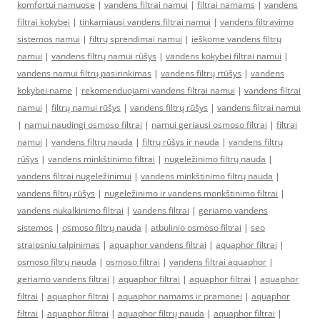
komfortui namuose
|
vandens filtrai namui
|
filtrai namams
|
vandens
filtrai kokybei
|
tinkamiausi vandens filtrai namui
|
vandens filtravimo
sistemos namui
|
filtrų sprendimai namui
|
ieškome vandens filtrų
namui
|
vandens filtrų namui rūšys
|
vandens kokybei filtrai namui
|
vandens namui filtrų pasirinkimas
|
vandens filtrų rtūšys
|
vandens
kokybei name
|
rekomenduojami vandens filtrai namui
|
vandens filtrai
namui
|
filtrų namui rūšys
|
vandens filtrų rūšys
|
vandens filtrai namui
|
namui naudingi osmoso filtrai
|
namui geriausi osmoso filtrai
|
filtrai
namui
|
vandens filtrų nauda
|
filtrų rūšys ir nauda
|
vandens filtrų
rūšys
|
vandens minkštinimo filtrai
|
nugeležinimo filtrų nauda
|
vandens filtrai nugeležinimui
|
vandens minkštinimo filtrų nauda
|
vandens filtrų rūšys
|
nugeležinimo ir vandens monkštinimo filtrai
|
vandens nukalkinimo filtrai
|
vandens filtrai
|
geriamo vandens
sistemos
|
osmoso filtrų nauda
|
atbulinio osmoso filtrai
|
seo
straipsniu talpinimas
|
aquaphor vandens filtrai
|
aquaphor filtrai
|
osmoso filtrų nauda
|
osmoso filtrai
|
vandens filtrai aquaphor
|
geriamo vandens filtrai
|
aquaphor filtrai
|
aquaphor filtrai
|
aquaphor
filtrai
|
aquaphor filtrai
|
aquaphor namams ir pramonei
|
aquaphor
filtrai
|
aquaphor filtrai
|
aquaphor filtrų nauda
|
aquaphor filtrai
|