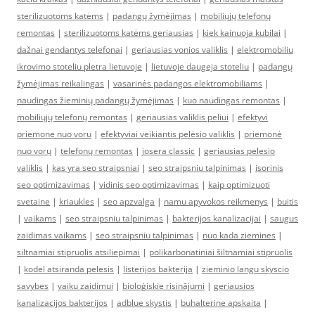
sterilizuotoms katėms
|
padangų žymėjimas
|
mobiliųjų telefonų
remontas
|
sterilizuotoms katėms geriausias
|
kiek kainuoja kubilai
|
dažnai gendantys telefonai
|
geriausias vonios valiklis
|
elektromobiliu
ikrovimo stoteliu pletra lietuvoje
|
lietuvoje daugeja stoteliu
|
padangų
žymėjimas reikalingas
|
vasarinės padangos elektromobiliams
|
naudingas žieminių padangų žymėjimas
|
kuo naudingas remontas
|
mobiliųjų telefonų remontas
|
geriausias valiklis peliui
|
efektyvi
priemone nuo voru
|
efektyviai veikiantis pelėsio valiklis
|
priemonė
nuo vorų
|
telefonų remontas
|
josera classic
|
geriausias pelesio
valiklis
|
kas yra seo straipsniai
|
seo straipsniu talpinimas
|
isorinis
seo optimizavimas
|
vidinis seo optimizavimas
|
kaip optimizuoti
svetaine
|
kriaukles
|
seo apzvalga
|
namu apyvokos reikmenys
|
buitis
|
vaikams
|
seo straipsniu talpinimas
|
bakterijos kanalizacijai
|
saugus
zaidimas vaikams
|
seo straipsniu talpinimas
|
nuo kada ziemines
|
siltnamiai stipruolis atsiliepimai
|
polikarbonatiniai šiltnamiai stipruolis
|
kodel atsiranda pelesis
|
listerijos bakterija
|
zieminio langu skyscio
savybes
|
vaiku zaidimui
|
bioloģiskie risinājumi
|
geriausios
kanalizacijos bakterijos
|
adblue skystis
|
buhalterine apskaita
|