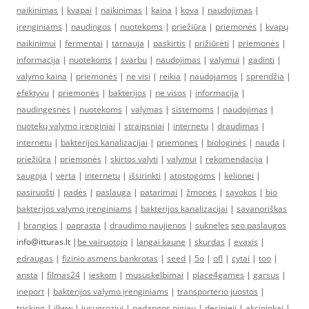
naikinimas
|
kvapai
|
naikinimas
|
kaina
|
kova
|
naudojimas
|
įrenginiams
|
naudingos
|
nuotekoms
|
priežiūra
|
priemonės
|
kvapų
naikinimui
|
fermentai
|
tarnauja
|
paskirtis
|
prižiūrėti
|
priemonės
|
informacija
|
nuotekoms
|
svarbu
|
naudojimas
|
valymui
|
gadinti
|
valymo kaina
|
priemonės
|
ne visi
|
reikia
|
naudojamos
|
sprendžia
|
efektyvu
|
priemonės
|
bakterijos
|
ne visos
|
informacija
|
naudingesnės
|
nuotekoms
|
valymas
|
sistemoms
|
naudojimas
|
nuotekų valymo įrenginiai
|
straipsniai
|
internetu
|
draudimas
|
internetu
|
bakterijos kanalizacijai
|
priemones
|
biologinės
|
nauda
|
priežiūra
|
priemonės
|
skirtos valyti
|
valymui
|
rekomendacija
|
saugoja
|
verta
|
internetu
|
išsirinkti
|
atostogoms
|
kelionei
|
pasiruošti
|
padės
|
paslauga
|
patarimai
|
žmonės
|
sąvokos
|
bio
bakterijos valymo įrenginiams
|
bakterijos kanalizacijai
|
savanoriškas
|
brangios
|
paprasta
|
draudimo naujienos
|
sukneles
seo paslaugos
info@itturas.lt |
be vairuotojo
|
langai kaune
|
skurdas
|
evaxis
|
edraugas
|
fizinio asmens bankrotas
|
seed
|
5o
|
ofl
|
cytai
|
too
|
ansta
|
filmas24
|
ieskom
|
mususkelbimai
|
place4games
|
garsus
|
ineport
|
bakterijos valymo įrenginiams
|
transporterio juostos
|
tricking
|
illww
|
jusugroziui
|
padangos pigiau
|
desinieji
|
akcininkai
|