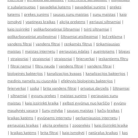
ir subalansuotas
|
pavadeliai katems
|
pavadeliai sunims
|
prekes
katems
|
prekes sunims
|
sausas sunu maistas
|
sunu maistas
|
kaip
ismokyti
|
ypatingas kraikas
|
akcija prekems
|
geriausi siltnamiai
|
kaip issirinkti
|
polikarbonatiniai šiltnamiai
|
tvirti siltnamiai
|
polikarbonatiniai atsiliepimai
|
šiltnamiai atsiliepimai
|
led reklama
|
vandens filtrai
|
vandens filtrai
|
renkamės filtrus
|
tinkamiausias
maistas
|
maistas internetu
|
geriausias ėdalas
|
augintojams
|
blogas
|
straipsniai
|
straipsniai
|
straipsniai
|
fejerverkai
|
ieskantiems filtru
|
filtrai namui
|
filtru nauda
|
vandens filtrai
|
vandens filtrai
|
biologinės bakterijos
|
kanalizacijos kvapas
|
kanalizacijos bakterijos
|
medinis namelis su ciuozykla
|
efektyvio biologinės bakterijos
|
fejerverkai
|
sodui
|
brita vandens filtrai
|
privatus darzelis
|
šiltnamiai
|
siltnamiai
|
gyvunu prekes
|
maistas sunims
|
geriausias sunu
maistas
|
kaip issirinkti kraika
|
gelbsti gyvūnus nuo karščio
|
gyvūnų
maudynės vasarą
|
šunų mityba
|
sausas maistas
|
kačių kraikas
|
kraikas katėms
|
gyvūnams internetu
|
perkamiausios internetu
|
geriausias kraikas
|
akcija prekems
|
zooprekės
|
kaip išsirinkti kraiką
|
kraikas katėms
|
brita filtrai
|
kaip ismokyti
|
natūralus kraikas
|
kas