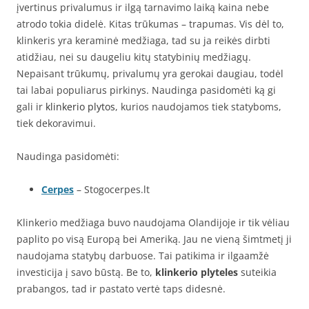
įvertinus privalumus ir ilgą tarnavimo laiką kaina nebe
atrodo tokia didelė. Kitas trūkumas – trapumas. Vis dėl to,
klinkeris yra keraminė medžiaga, tad su ja reikės dirbti
atidžiau, nei su daugeliu kitų statybinių medžiagų.
Nepaisant trūkumų, privalumų yra gerokai daugiau, todėl
tai labai populiarus pirkinys. Naudinga pasidomėti ką gi
gali ir
klinkerio plytos
, kurios naudojamos tiek statyboms,
tiek dekoravimui.
Naudinga pasidomėti:
Cerpes
– Stogocerpes.lt
Klinkerio medžiaga buvo naudojama Olandijoje ir tik vėliau
paplito po visą Europą bei Ameriką. Jau ne vieną šimtmetį ji
naudojama statybų darbuose. Tai patikima ir ilgaamžė
investicija į savo būstą. Be to,
klinkerio plyteles
suteikia
prabangos, tad ir pastato vertė taps didesnė.