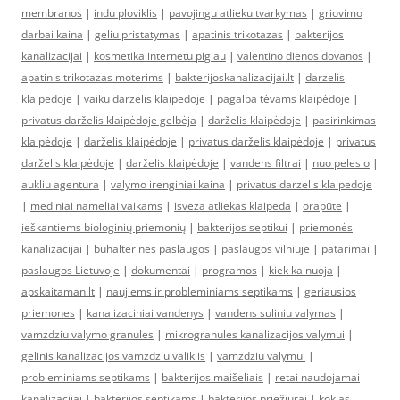
membranos
|
indu ploviklis
|
pavojingu atlieku tvarkymas
|
griovimo
darbai kaina
|
geliu pristatymas
|
apatinis trikotazas
|
bakterijos
kanalizacijai
|
kosmetika internetu pigiau
|
valentino dienos dovanos
|
apatinis trikotazas moterims
|
bakterijoskanalizacijai.lt
|
darzelis
klaipedoje
|
vaiku darzelis klaipedoje
|
pagalba tėvams klaipėdoje
|
privatus darželis klaipėdoje gelbėja
|
darželis klaipėdoje
|
pasirinkimas
klaipėdoje
|
darželis klaipėdoje
|
privatus darželis klaipėdoje
|
privatus
darželis klaipėdoje
|
darželis klaipėdoje
|
vandens filtrai
|
nuo pelesio
|
aukliu agentura
|
valymo irenginiai kaina
|
privatus darzelis klaipedoje
|
mediniai nameliai vaikams
|
isveza atliekas klaipeda
|
orapūte
|
ieškantiems biologinių priemonių
|
bakterijos septikui
|
priemonės
kanalizacijai
|
buhalterines paslaugos
|
paslaugos vilniuje
|
patarimai
|
paslaugos Lietuvoje
|
dokumentai
|
programos
|
kiek kainuoja
|
apskaitaman.lt
|
naujiems ir probleminiams septikams
|
geriausios
priemones
|
kanalizaciniai vandenys
|
vandens suliniu valymas
|
vamzdziu valymo granules
|
mikrogranules kanalizacijos valymui
|
gelinis kanalizacijos vamzdziu valiklis
|
vamzdziu valymui
|
probleminiams septikams
|
bakterijos maišeliais
|
retai naudojamai
kanalizacijai
|
bakterijos septikams
|
bakterijos priežiūrai
|
kokias