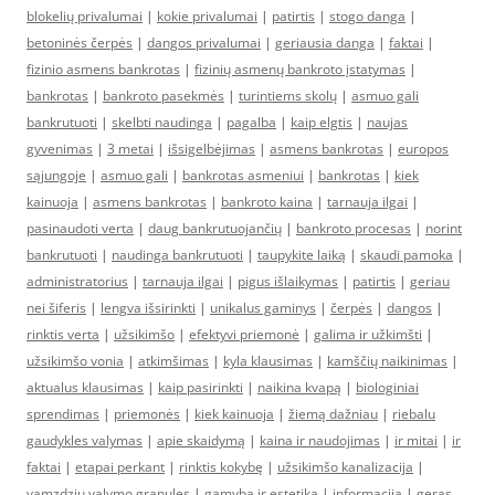
blokelių privalumai
|
kokie privalumai
|
patirtis
|
stogo danga
|
betoninės čerpės
|
dangos privalumai
|
geriausia danga
|
faktai
|
fizinio asmens bankrotas
|
fizinių asmenų bankroto įstatymas
|
bankrotas
|
bankroto pasekmės
|
turintiems skolų
|
asmuo gali
bankrutuoti
|
skelbti naudinga
|
pagalba
|
kaip elgtis
|
naujas
gyvenimas
|
3 metai
|
išsigelbėjimas
|
asmens bankrotas
|
europos
sąjungoje
|
asmuo gali
|
bankrotas asmeniui
|
bankrotas
|
kiek
kainuoja
|
asmens bankrotas
|
bankroto kaina
|
tarnauja ilgai
|
pasinaudoti verta
|
daug bankrutuojančių
|
bankroto procesas
|
norint
bankrutuoti
|
naudinga bankrutuoti
|
taupykite laiką
|
skaudi pamoka
|
administratorius
|
tarnauja ilgai
|
pigus išlaikymas
|
patirtis
|
geriau
nei šiferis
|
lengva išsirinkti
|
unikalus gaminys
|
čerpės
|
dangos
|
rinktis verta
|
užsikimšo
|
efektyvi priemonė
|
galima ir užkimšti
|
užsikimšo vonia
|
atkimšimas
|
kyla klausimas
|
kamščių naikinimas
|
aktualus klausimas
|
kaip pasirinkti
|
naikina kvapą
|
biologiniai
sprendimas
|
priemonės
|
kiek kainuoja
|
žiemą dažniau
|
riebalu
gaudykles valymas
|
apie skaidymą
|
kaina ir naudojimas
|
ir mitai
|
ir
faktai
|
etapai perkant
|
rinktis kokybę
|
užsikimšo kanalizacija
|
vamzdziu valymo granules
|
gamyba ir estetika
|
informacija
|
geras