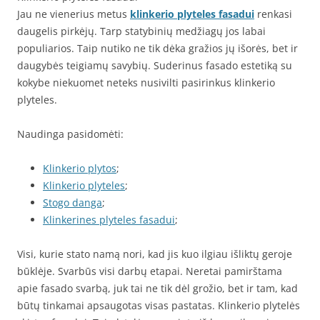
Jau ne vienerius metus
klinkerio plyteles fasadui
renkasi
daugelis pirkėjų. Tarp statybinių medžiagų jos labai
populiarios. Taip nutiko ne tik dėka gražios jų išorės, bet ir
daugybės teigiamų savybių. Suderinus fasado estetiką su
kokybe niekuomet neteks nusivilti pasirinkus klinkerio
plyteles.
Naudinga pasidomėti:
Klinkerio plytos
;
Klinkerio plyteles
;
Stogo danga
;
Klinkerines plyteles fasadui
;
Visi, kurie stato namą nori, kad jis kuo ilgiau išliktų geroje
būklėje. Svarbūs visi darbų etapai. Neretai pamirštama
apie fasado svarbą, juk tai ne tik dėl grožio, bet ir tam, kad
būtų tinkamai apsaugotas visas pastatas. Klinkerio plytelės