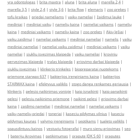
yra odontologas
|
brita maxtra
|
aluna
|
brita aluna
|
marella 2,4
|
marella 3,5
|
style 2,4
|
style 3,6
|
brita flow
|
elemaris
|
zoo prekes
|
tofu kraikas
|
priedai nameliams
|
vaikų nameliai
|
žaidimui lauke
|
mediniai
|
mediniai vaikų
|
namelių kaina
|
nameliai vaikams
|
namelių
kaina
|
mediniai vaikams
|
namelių kaina
|
zoo prekes
|
Akių lęšiai
|
vaiku zaidimui
|
nameliai vaikams
|
mediniai nameliai
|
namelis
|
vaiku
mediniai nameliai
|
nameliai vaiku zaidimui
|
mediniai vaikams
|
vaiku
nameliai
|
siukliu isvezimas klaipeda
|
vaiku nameliai
|
kroviniu
pervezimas klaipeda
|
tralas klaipeda
|
griovimo darbai klaipeda
|
siukliu isvezimas
|
klinkerio trinkeles
|
biopreparatai nuotekoms
|
priemone starwax 637
|
bakterijos irenginiams kaina
|
bakterijos
STARWAX kaina
|
efektyvus valiklis
|
stogo danga renkames geriausia
|
klinkeris
|
pelesio naikinimas vonioje
|
kaip isnaikinti
|
kaip panaikinti
pelesi
|
pelesiu naikinimo priemone
|
naikinti pelesi
|
griovimo darbai
kaina
|
zaidimo nameliai
|
mediniai nameliai
|
nameliai vaikams
|
vaikų namelių priedai
|
toneriai
|
kaseciu pildymas vilnius
|
kaseciu
pildymas kaunas
|
valymo įrenginiams
|
septikams
|
tualeto valiklis
|
spausdintuvu kainos
|
vestuviu fotografai
|
muro sienu griovimas
|
seo
|
bateriju ikrovimas
|
patikimumas
|
orapute JDK S 60
|
oraputes