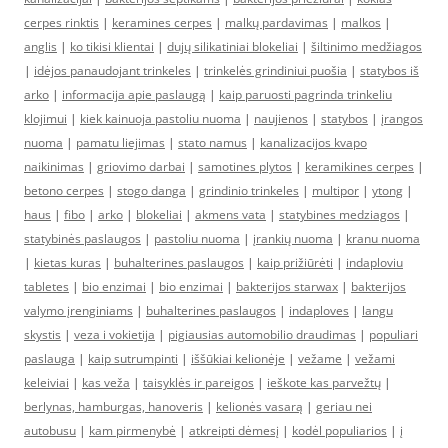
cerpes rinktis
|
keramines cerpes
|
malkų pardavimas
|
malkos
|
anglis
|
ko tikisi klientai
|
dujų silikatiniai blokeliai
|
šiltinimo medžiagos
|
idėjos panaudojant trinkeles
|
trinkelės grindiniui puošia
|
statybos iš
arko
|
informacija apie paslaugą
|
kaip paruosti pagrinda trinkeliu
klojimui
|
kiek kainuoja pastoliu nuoma
|
naujienos
|
statybos
|
įrangos
nuoma
|
pamatu liejimas
|
stato namus
|
kanalizacijos kvapo
naikinimas
|
griovimo darbai
|
samotines plytos
|
keramikines cerpes
|
betono cerpes
|
stogo danga
|
grindinio trinkeles
|
multipor
|
ytong
|
haus
|
fibo
|
arko
|
blokeliai
|
akmens vata
|
statybines medziagos
|
statybinės paslaugos
|
pastoliu nuoma
|
įrankių nuoma
|
kranu nuoma
|
kietas kuras
|
buhalterines paslaugos
|
kaip prižiūrėti
|
indaploviu
tabletes
|
bio enzimai
|
bio enzimai
|
bakterijos starwax
|
bakterijos
valymo įrenginiams
|
buhalterines paslaugos
|
indaploves
|
langu
skystis
|
veza i vokietija
|
pigiausias automobilio draudimas
|
populiari
paslauga
|
kaip sutrumpinti
|
iššūkiai kelionėje
|
vežame
|
vežami
keleiviai
|
kas veža
|
taisyklės ir pareigos
|
ieškote kas parvežtų
|
berlynas, hamburgas, hanoveris
|
kelionės vasarą
|
geriau nei
autobusu
|
kam pirmenybė
|
atkreipti dėmesį
|
kodėl populiarios
|
į