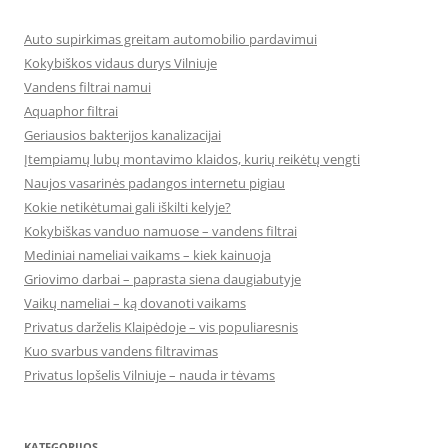
Auto supirkimas greitam automobilio pardavimui
Kokybiškos vidaus durys Vilniuje
Vandens filtrai namui
Aquaphor filtrai
Geriausios bakterijos kanalizacijai
Įtempiamų lubų montavimo klaidos, kurių reikėtų vengti
Naujos vasarinės padangos internetu pigiau
Kokie netikėtumai gali iškilti kelyje?
Kokybiškas vanduo namuose – vandens filtrai
Mediniai nameliai vaikams – kiek kainuoja
Griovimo darbai – paprasta siena daugiabutyje
Vaikų nameliai – ką dovanoti vaikams
Privatus darželis Klaipėdoje – vis populiaresnis
Kuo svarbus vandens filtravimas
Privatus lopšelis Vilniuje – nauda ir tėvams
KATEGORIJOS