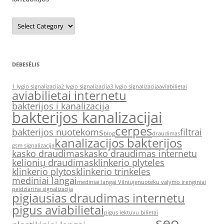
Kategorijos
DEBESĖLIS
1 lygio signalizacija
2 lygio signalizacija
3 lygio signalizacija
aviabilietai
aviabilietai internetu
bakterijos i kanalizacija
bakterijos kanalizacijai
cerpes
bakterijos nuotekoms
filtrai
blog
draudimas
kanalizacijos bakterijos
gsm signalizacija
kasko draudimas
kasko draudimas internetu
kelionių draudimas
klinkerio plyteles
klinkerio plytos
klinkerio trinkeles
mediniai langai
mediniai langai Vilniuje
nuoteku valymo irenginiai
peidziarine signalizacija
pigiausias draudimas internetu
pigus aviabilietai
pigus lektuvu bilietai
seo