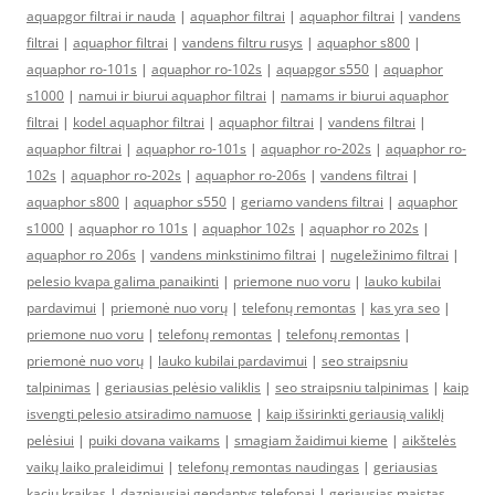
aquapgor filtrai ir nauda
|
aquaphor filtrai
|
aquaphor filtrai
|
vandens
filtrai
|
aquaphor filtrai
|
vandens filtru rusys
|
aquaphor s800
|
aquaphor ro-101s
|
aquaphor ro-102s
|
aquapgor s550
|
aquaphor
s1000
|
namui ir biurui aquaphor filtrai
|
namams ir biurui aquaphor
filtrai
|
kodel aquaphor filtrai
|
aquaphor filtrai
|
vandens filtrai
|
aquaphor filtrai
|
aquaphor ro-101s
|
aquaphor ro-202s
|
aquaphor ro-
102s
|
aquaphor ro-202s
|
aquaphor ro-206s
|
vandens filtrai
|
aquaphor s800
|
aquaphor s550
|
geriamo vandens filtrai
|
aquaphor
s1000
|
aquaphor ro 101s
|
aquaphor 102s
|
aquaphor ro 202s
|
aquaphor ro 206s
|
vandens minkstinimo filtrai
|
nugeležinimo filtrai
|
pelesio kvapa galima panaikinti
|
priemone nuo voru
|
lauko kubilai
pardavimui
|
priemonė nuo vorų
|
telefonų remontas
|
kas yra seo
|
priemone nuo voru
|
telefonų remontas
|
telefonų remontas
|
priemonė nuo vorų
|
lauko kubilai pardavimui
|
seo straipsniu
talpinimas
|
geriausias pelėsio valiklis
|
seo straipsniu talpinimas
|
kaip
isvengti pelesio atsiradimo namuose
|
kaip išsirinkti geriausią valiklį
pelėsiui
|
puiki dovana vaikams
|
smagiam žaidimui kieme
|
aikštelės
vaikų laiko praleidimui
|
telefonų remontas naudingas
|
geriausias
kaciu kraikas
|
dazniausiai gendantys telefonai
|
geriausias maistas