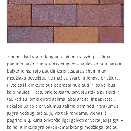
Žinoma, kad yra ir daugiau teigiamų savybių. Galima
paminėti atsparumą kenksmingiems saulės spinduliams ir
bakterijoms. Taip pat klinkeris atsparus cheminiam
medžiagų poveikiui. Ne mažiau svarbi ir lengva priežiūra.
Plyteles iš klinkerio bus paprasta nuplauti ir jos vėl bus
kaip naujos. Tiesa, prie teigiamų savybių reikia priskirti ir
tai, kad su jomis dirbti galima labai greitai ir paprastai.
Pakalbėjus apie privalumus galima paminėti ir trūkumus.
Jų yra nedaug, tačiau jų vis tiek randama. Vienas iš
pagrindinių, kuris priverčia ilgai galvoti ar verta jas įsigyti –
kaina. Klinkeris yra pakankamai brangi medžiaga, tačiau