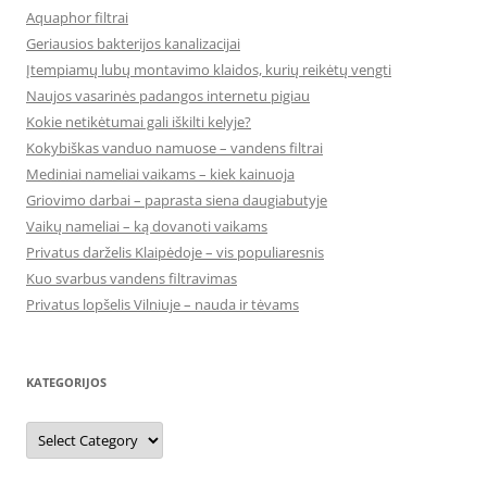
Aquaphor filtrai
Geriausios bakterijos kanalizacijai
Įtempiamų lubų montavimo klaidos, kurių reikėtų vengti
Naujos vasarinės padangos internetu pigiau
Kokie netikėtumai gali iškilti kelyje?
Kokybiškas vanduo namuose – vandens filtrai
Mediniai nameliai vaikams – kiek kainuoja
Griovimo darbai – paprasta siena daugiabutyje
Vaikų nameliai – ką dovanoti vaikams
Privatus darželis Klaipėdoje – vis populiaresnis
Kuo svarbus vandens filtravimas
Privatus lopšelis Vilniuje – nauda ir tėvams
KATEGORIJOS
Kategorijos