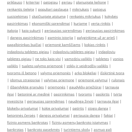
priklauso
|
kriterijai
|
patogiau
|
geriau
|
planuojate kelionę
|
renkantis tiekėją
|
populiari paslauga
|
mikriukais
|
patogus
susisiekimas
|
skaičiuojate atstumą
|
renkatės mikriukus
|
kokybės
pasirinkimas
|
ekonomiški sprendimai
|
kuriame
|
verta rinktis
|
įtakoja
|
kaip sukurti
|
geriausias sprendimas
|
geriausias pasirinkimas
|
dangos pasirinkimas
|
gaminio istorija
|
palyginkime už ar prieš
|
pagalbininkas buičiai
|
priemonė kamščiams
|
kokias rinktis
|
indaploviu tabletes pigiau
|
indaploviu tabletes pigiau
|
indaploviu
tabletes pigiau
|
ne toks kaip visi
|
vamzdziu valiklis
|
tabletes
|
vonios
valiklis
|
tualeto valymo priemonė
|
stiklų ir veidrodžių valiklis
|
tvoroms iš betono
|
valymo priemonės
|
arko blokeliai
|
išskirtinė tvora
|
idomus straipsniai
|
valymas priemone
|
priemonė valymui
|
rulonais
|
išbandykite granules
|
priemonės
|
gaudyklių priežiūrai
|
tarnauja
ilgai
|
betoninė ar medinė
|
pasirinkimas
|
tvoroms
|
paskirtis
|
tvirta
investicija
|
geriausias sprendimas
|
naudinga žinoti
|
tarnauja ilgai
|
blokelių privalumai
|
kokie privalumai
|
patirtis
|
stogo danga
|
betoninės čerpės
|
dangos privalumai
|
geriausia danga
|
faktai
|
fizinio asmens bankrotas
|
fizinių asmenų bankroto įstatymas
|
bankrotas
|
bankroto pasekmės
|
turintiems skolų
|
asmuo gali