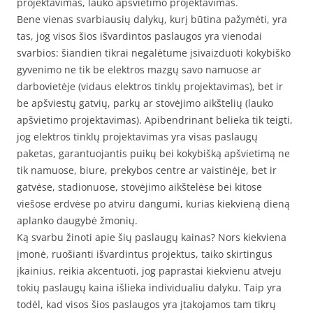
projektavimas, lauko apšvietimo projektavimas.
Bene vienas svarbiausių dalykų, kurį būtina pažymėti, yra
tas, jog visos šios išvardintos paslaugos yra vienodai
svarbios: šiandien tikrai negalėtume įsivaizduoti kokybiško
gyvenimo ne tik be elektros mazgų savo namuose ar
darbovietėje (vidaus elektros tinklų projektavimas), bet ir
be apšviestų gatvių, parkų ar stovėjimo aikštelių (lauko
apšvietimo projektavimas). Apibendrinant belieka tik teigti,
jog elektros tinklų projektavimas yra visas paslaugų
paketas, garantuojantis puikų bei kokybišką apšvietimą ne
tik namuose, biure, prekybos centre ar vaistinėje, bet ir
gatvėse, stadionuose, stovėjimo aikštelėse bei kitose
viešose erdvėse po atviru dangumi, kurias kiekvieną dieną
aplanko daugybė žmonių.
Ką svarbu žinoti apie šių paslaugų kainas? Nors kiekviena
įmonė, ruošianti išvardintus projektus, taiko skirtingus
įkainius, reikia akcentuoti, jog paprastai kiekvienu atveju
tokių paslaugų kaina išlieka individualiu dalyku. Taip yra
todėl, kad visos šios paslaugos yra įtakojamos tam tikrų