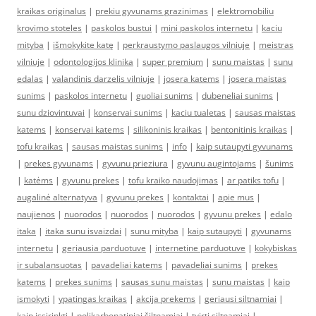
kraikas originalus
|
prekiu gyvunams grazinimas
|
elektromobiliu
krovimo stoteles
|
paskolos bustui
|
mini paskolos internetu
|
kaciu
mityba
|
išmokykite katę
|
perkraustymo paslaugos vilniuje
|
meistras
vilniuje
|
odontologijos klinika
|
super premium
|
sunu maistas
|
sunu
edalas
|
valandinis darzelis vilniuje
|
josera katems
|
josera maistas
sunims
|
paskolos internetu
|
guoliai sunims
|
dubeneliai sunims
|
sunu dziovintuvai
|
konservai sunims
|
kaciu tualetas
|
sausas maistas
katems
|
konservai katems
|
silikoninis kraikas
|
bentonitinis kraikas
|
tofu kraikas
|
sausas maistas sunims
|
info
|
kaip sutaupyti gyvunams
|
prekes gyvunams
|
gyvunu prieziura
|
gyvunu augintojams
|
šunims
|
katėms
|
gyvunu prekes
|
tofu kraiko naudojimas
|
ar patiks tofu
|
augalinė alternatyva
|
gyvunu prekes
|
kontaktai
|
apie mus
|
naujienos
|
nuorodos
|
nuorodos
|
nuorodos
|
gyvunu prekes
|
edalo
itaka
|
itaka sunu isvaizdai
|
sunu mityba
|
kaip sutaupyti
|
gyvunams
internetu
|
geriausia parduotuve
|
internetine parduotuve
|
kokybiskas
ir subalansuotas
|
pavadeliai katems
|
pavadeliai sunims
|
prekes
katems
|
prekes sunims
|
sausas sunu maistas
|
sunu maistas
|
kaip
ismokyti
|
ypatingas kraikas
|
akcija prekems
|
geriausi siltnamiai
|
kaip issirinkti
|
polikarbonatiniai šiltnamiai
|
tvirti siltnamiai
|