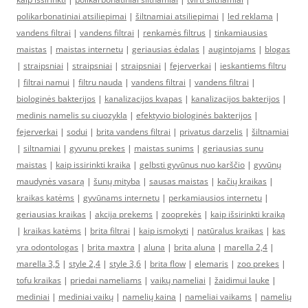
polikarbonatiniai atsiliepimai
|
šiltnamiai atsiliepimai
|
led reklama
|
vandens filtrai
|
vandens filtrai
|
renkamės filtrus
|
tinkamiausias
maistas
|
maistas internetu
|
geriausias ėdalas
|
augintojams
|
blogas
|
straipsniai
|
straipsniai
|
straipsniai
|
fejerverkai
|
ieskantiems filtru
|
filtrai namui
|
filtru nauda
|
vandens filtrai
|
vandens filtrai
|
biologinės bakterijos
|
kanalizacijos kvapas
|
kanalizacijos bakterijos
|
medinis namelis su ciuozykla
|
efektyvio biologinės bakterijos
|
fejerverkai
|
sodui
|
brita vandens filtrai
|
privatus darzelis
|
šiltnamiai
|
siltnamiai
|
gyvunu prekes
|
maistas sunims
|
geriausias sunu
maistas
|
kaip issirinkti kraika
|
gelbsti gyvūnus nuo karščio
|
gyvūnų
maudynės vasarą
|
šunų mityba
|
sausas maistas
|
kačių kraikas
|
kraikas katėms
|
gyvūnams internetu
|
perkamiausios internetu
|
geriausias kraikas
|
akcija prekems
|
zooprekės
|
kaip išsirinkti kraiką
|
kraikas katėms
|
brita filtrai
|
kaip ismokyti
|
natūralus kraikas
|
kas
yra odontologas
|
brita maxtra
|
aluna
|
brita aluna
|
marella 2,4
|
marella 3,5
|
style 2,4
|
style 3,6
|
brita flow
|
elemaris
|
zoo prekes
|
tofu kraikas
|
priedai nameliams
|
vaikų nameliai
|
žaidimui lauke
|
mediniai
|
mediniai vaikų
|
namelių kaina
|
nameliai vaikams
|
namelių