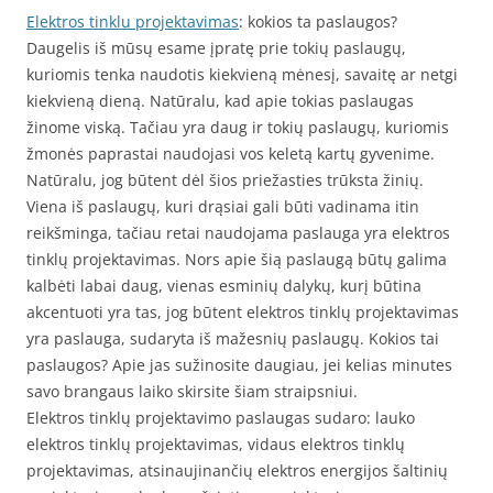
Elektros tinklu projektavimas
: kokios ta paslaugos?
Daugelis iš mūsų esame įpratę prie tokių paslaugų,
kuriomis tenka naudotis kiekvieną mėnesį, savaitę ar netgi
kiekvieną dieną. Natūralu, kad apie tokias paslaugas
žinome viską. Tačiau yra daug ir tokių paslaugų, kuriomis
žmonės paprastai naudojasi vos keletą kartų gyvenime.
Natūralu, jog būtent dėl šios priežasties trūksta žinių.
Viena iš paslaugų, kuri drąsiai gali būti vadinama itin
reikšminga, tačiau retai naudojama paslauga yra elektros
tinklų projektavimas. Nors apie šią paslaugą būtų galima
kalbėti labai daug, vienas esminių dalykų, kurį būtina
akcentuoti yra tas, jog būtent elektros tinklų projektavimas
yra paslauga, sudaryta iš mažesnių paslaugų. Kokios tai
paslaugos? Apie jas sužinosite daugiau, jei kelias minutes
savo brangaus laiko skirsite šiam straipsniui.
Elektros tinklų projektavimo paslaugas sudaro: lauko
elektros tinklų projektavimas, vidaus elektros tinklų
projektavimas, atsinaujinančių elektros energijos šaltinių