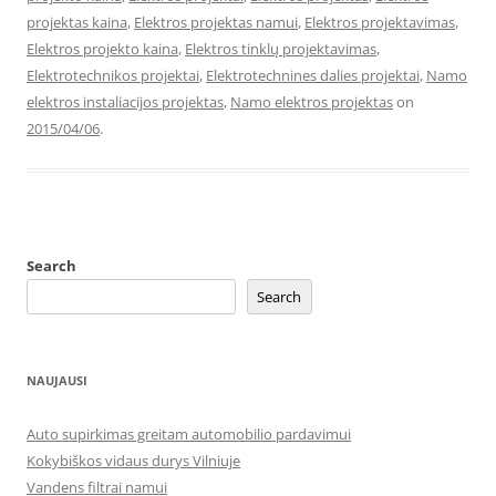
projektas kaina
,
Elektros projektas namui
,
Elektros projektavimas
,
Elektros projekto kaina
,
Elektros tinklų projektavimas
,
Elektrotechnikos projektai
,
Elektrotechnines dalies projektai
,
Namo
elektros instaliacijos projektas
,
Namo elektros projektas
on
2015/04/06
.
Search
Search
NAUJAUSI
Auto supirkimas greitam automobilio pardavimui
Kokybiškos vidaus durys Vilniuje
Vandens filtrai namui