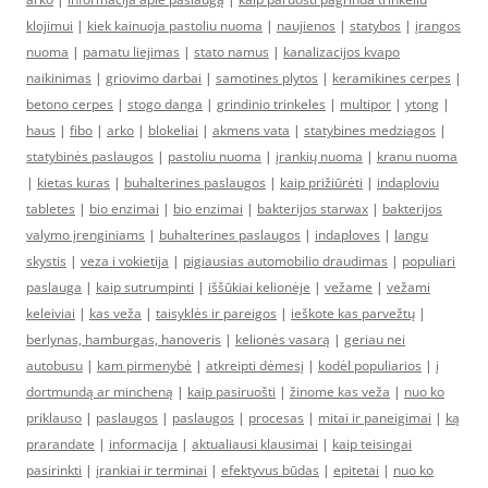
klojimui
|
kiek kainuoja pastoliu nuoma
|
naujienos
|
statybos
|
įrangos
nuoma
|
pamatu liejimas
|
stato namus
|
kanalizacijos kvapo
naikinimas
|
griovimo darbai
|
samotines plytos
|
keramikines cerpes
|
betono cerpes
|
stogo danga
|
grindinio trinkeles
|
multipor
|
ytong
|
haus
|
fibo
|
arko
|
blokeliai
|
akmens vata
|
statybines medziagos
|
statybinės paslaugos
|
pastoliu nuoma
|
įrankių nuoma
|
kranu nuoma
|
kietas kuras
|
buhalterines paslaugos
|
kaip prižiūrėti
|
indaploviu
tabletes
|
bio enzimai
|
bio enzimai
|
bakterijos starwax
|
bakterijos
valymo įrenginiams
|
buhalterines paslaugos
|
indaploves
|
langu
skystis
|
veza i vokietija
|
pigiausias automobilio draudimas
|
populiari
paslauga
|
kaip sutrumpinti
|
iššūkiai kelionėje
|
vežame
|
vežami
keleiviai
|
kas veža
|
taisyklės ir pareigos
|
ieškote kas parvežtų
|
berlynas, hamburgas, hanoveris
|
kelionės vasarą
|
geriau nei
autobusu
|
kam pirmenybė
|
atkreipti dėmesį
|
kodėl populiarios
|
į
dortmundą ar mincheną
|
kaip pasiruošti
|
žinome kas veža
|
nuo ko
priklauso
|
paslaugos
|
paslaugos
|
procesas
|
mitai ir paneigimai
|
ką
prarandate
|
informacija
|
aktualiausi klausimai
|
kaip teisingai
pasirinkti
|
įrankiai ir terminai
|
efektyvus būdas
|
epitetai
|
nuo ko