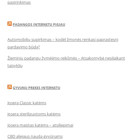
pasirinkimas
PADANGOS INTERNETU PIGIAU
Automobilių supirkimas – kodėl žmonės renkasi paprastesnį
pardavimo būdą?
Žieminių padangų žymėjimo reikšmės – Atsakomybė nesilaikant
taisyklių
GYVUNU PREKES INTERNETU
Josera Classic katėms
Josera sterilizuotoms katėms
Josera maistas katėms – atsiliepimai
CBD aliejaus nauda gyvūnams