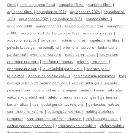
filtrai
|
kodel aquaphor filtrai
|
aquaphor filtrai
|
vandens filtrai
|
aquaphor filtrai
|
aquaphor ro-101s
|
aquaphor ro-202s
|
aquaphor ro-
102s
|
aquaphor ro-202s
|
aquaphor ro-206s
|
vandens filtrai
|
aquaphor s800
|
aquaphor s550
|
geriamo vandens filtrai
|
aquaphor
s1000
|
aquaphor ro 101s
|
aquaphor 102s
|
aquaphor ro 202s
|
aquaphor ro 206s
|
vandens minkstinimo filtrai
|
nugeležinimo filtrai
|
pelesio kvapa galima panaikinti
|
priemone nuo voru
|
lauko kubilai
pardavimui
|
priemonė nuo vorų
|
telefonų remontas
|
kas yra seo
|
priemone nuo voru
|
telefonų remontas
|
telefonų remontas
|
priemonė nuo vorų
|
lauko kubilai pardavimui
|
seo straipsniu
talpinimas
|
geriausias pelėsio valiklis
|
seo straipsniu talpinimas
|
kaip
isvengti pelesio atsiradimo namuose
|
kaip išsirinkti geriausią valiklį
pelėsiui
|
puiki dovana vaikams
|
smagiam žaidimui kieme
|
aikštelės
vaikų laiko praleidimui
|
telefonų remontas naudingas
|
geriausias
kaciu kraikas
|
dazniausiai gendantys telefonai
|
geriausias maistas
sterilizuotoms katėms
|
padangų žymėjimas
|
mobiliųjų telefonų
remontas
|
sterilizuotoms katėms geriausias
|
kiek kainuoja kubilai
|
dažnai gendantys telefonai
|
geriausias vonios valiklis
|
elektromobiliu
ikrovimo stoteliu pletra lietuvoje
|
lietuvoje daugeja stoteliu
|
padangų