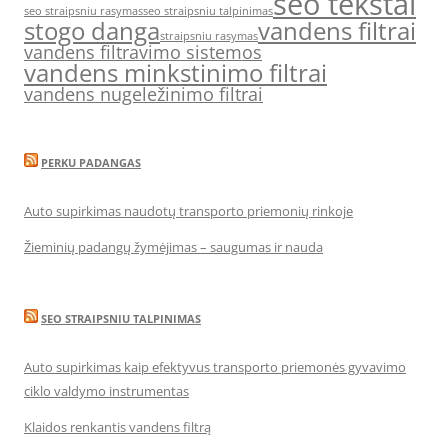
seo tekstai
seo straipsniu rasymas
seo straipsniu talpinimas
stogo danga
vandens filtrai
straipsniu rasymas
vandens filtravimo sistemos
vandens minkstinimo filtrai
vandens nugeležinimo filtrai
PERKU PADANGAS
Auto supirkimas naudotų transporto priemonių rinkoje
Žieminių padangų žymėjimas – saugumas ir nauda
SEO STRAIPSNIU TALPINIMAS
Auto supirkimas kaip efektyvus transporto priemonės gyvavimo
ciklo valdymo instrumentas
Klaidos renkantis vandens filtrą