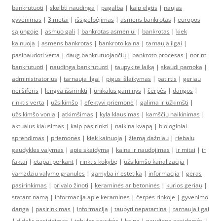
bankrutuoti
|
skelbti naudinga
|
pagalba
|
kaip elgtis
|
naujas
gyvenimas
|
3 metai
|
išsigelbėjimas
|
asmens bankrotas
|
europos
sąjungoje
|
asmuo gali
|
bankrotas asmeniui
|
bankrotas
|
kiek
kainuoja
|
asmens bankrotas
|
bankroto kaina
|
tarnauja ilgai
|
pasinaudoti verta
|
daug bankrutuojančių
|
bankroto procesas
|
norint
bankrutuoti
|
naudinga bankrutuoti
|
taupykite laiką
|
skaudi pamoka
|
administratorius
|
tarnauja ilgai
|
pigus išlaikymas
|
patirtis
|
geriau
nei šiferis
|
lengva išsirinkti
|
unikalus gaminys
|
čerpės
|
dangos
|
rinktis verta
|
užsikimšo
|
efektyvi priemonė
|
galima ir užkimšti
|
užsikimšo vonia
|
atkimšimas
|
kyla klausimas
|
kamščių naikinimas
|
aktualus klausimas
|
kaip pasirinkti
|
naikina kvapą
|
biologiniai
sprendimas
|
priemonės
|
kiek kainuoja
|
žiemą dažniau
|
riebalu
gaudykles valymas
|
apie skaidymą
|
kaina ir naudojimas
|
ir mitai
|
ir
faktai
|
etapai perkant
|
rinktis kokybę
|
užsikimšo kanalizacija
|
vamzdziu valymo granules
|
gamyba ir estetika
|
informacija
|
geras
pasirinkimas
|
privalo žinoti
|
keraminės ar betoninės
|
kurios geriau
|
statant namą
|
informacija apie keramines
|
čerpės rinkoje
|
gyvenimo
danga
|
pasirinkimas
|
informacija
|
taupyti nepatartina
|
tarnauja ilgai
|
didelis pasirinimas
|
tobulos savybės
|
kaina
|
naudinga pasidomėti
|