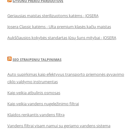
GYVUNU PREKIU PARDUOTUVE
Geriausias maistas sterilizuotoms katėms - JOSERA
Josera Classic katėms - Ulta premium klasės kačių maistas
Aukščiausios kokybės standartas Jūsų šuns mitybai - JOSERA
SEO STRAIPSNIU TALPINIMAS
Auto supirkimas kaip efektyvus transporto priemonės gyvavimo
ciklo valdymo instrumentas
Kaip veikia atbulinis osmosas
Kaip veikia vandens nugeležinimo filtrai
Klaidos renkantis vandens filtrą
Vandens filtrai visam namui su geriamo vandens sistema