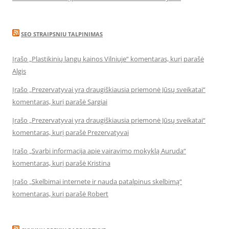
SEO STRAIPSNIU TALPINIMAS
Įrašo „Plastikinių langų kainos Vilniuje“ komentaras, kurį parašė
Algis
Įrašo „Prezervatyvai yra draugiškiausia priemonė Jūsų sveikatai“
komentaras, kurį parašė Sargiai
Įrašo „Prezervatyvai yra draugiškiausia priemonė Jūsų sveikatai“
komentaras, kurį parašė Prezervatyvai
Įrašo „Svarbi informacija apie vairavimo mokyklą Auruda“
komentaras, kurį parašė Kristina
Įrašo „Skelbimai internete ir nauda patalpinus skelbimą“
komentaras, kurį parašė Robert