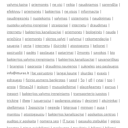
valymo kaina
|
priemonės
|
ne visi
|
reikia
|
naudojamos
|
sprendžia
|
efektyvu
|
priemonės
|
bakterijos
|
ne visos
|
informacija
|
naudingesnės
|
nuotekoms
|
valymas
|
sistemoms
|
naudojimas
|
nuotekų valymo įrenginiai
|
straipsniai
|
internetu
|
draudimas
|
internetu
|
bakterijos kanalizacijai
|
priemones
|
biologinės
|
nauda
|
priežiūra
|
priemonės
|
skirtos valyti
|
valymui
|
rekomendacija
|
saugoja
|
verta
|
internetu
|
išsirinkti
|
atostogoms
|
kelionei
|
pasiruošti
|
padės
|
paslauga
|
patarimai
|
žmonės
|
sąvokos
|
bio
bakterijos valymo įrenginiams
|
bakterijos kanalizacijai
|
savanoriškas
|
brangios
|
paprasta
|
draudimo naujienos
|
sukneles
seo paslaugos
info@itturas.lt |
be vairuotojo
|
langai kaune
|
skurdas
|
evaxis
|
edraugas
|
fizinio asmens bankrotas
|
seed
|
5o
|
ofl
|
cytai
|
too
|
ansta
|
filmas24
|
ieskom
|
mususkelbimai
|
place4games
|
garsus
|
ineport
|
bakterijos valymo įrenginiams
|
transporterio juostos
|
tricking
|
illww
|
jusugroziui
|
padangos pigiau
|
desinieji
|
akcininkai
|
skelbimass
|
3xpozicija
|
negeda
|
bitgroup
|
minivan
|
ausa
|
manitou
|
atostogausiu
|
bakterijos kanalizacijai
|
apskaitos centras
|
auditas ir apskaita
|
nomera seo
|
IT turas
|
pasaulio stebuklai
|
pigios
kasetes
|
pigus aviabilietai
|
paslaugos
|
traukiniu
|
bilietai
|
bilietai