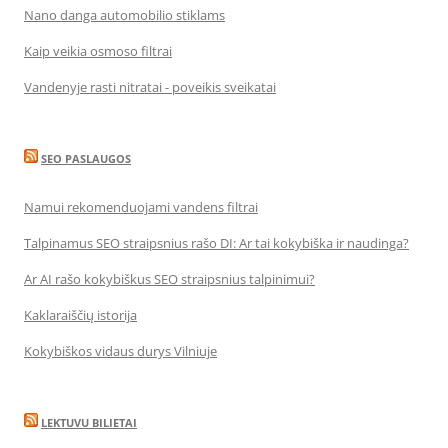
Nano danga automobilio stiklams
Kaip veikia osmoso filtrai
Vandenyje rasti nitratai - poveikis sveikatai
SEO PASLAUGOS
Namui rekomenduojami vandens filtrai
Talpinamus SEO straipsnius rašo DI: Ar tai kokybiška ir naudinga?
Ar AI rašo kokybiškus SEO straipsnius talpinimui?
Kaklaraiščių istorija
Kokybiškos vidaus durys Vilniuje
LEKTUVU BILIETAI