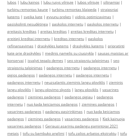
lubos
|
lubu kainos
|
lubu rusys vilniuje
|
lubos vilniuje
|
siltnamiai
|
turbinu remontas kaune
|
turbinu remontas klaipeda
|
straipsniai
katems
|
sveika kate
|
gyvunu prekes
|
vidinis optimizavimas
|
pasiskolinti nesudėtinga
|
paskolos internetu
|
paskolos internetu
|
greitasis kreditas
|
greitas kreditas
|
greitas kreditas internetu
|
greitieji kreditai internetu
|
kreditas internetu
|
paskolos
refinansavimas
|
draskykles katems
|
draskykles katems
|
pripratinti
kate prie draskykles
|
medinis namelis su ciuozykla
|
sausas maistas ar
konservai
|
isvalyti tepalo demes
|
seo straipsniu talpinimas
|
seo
straipsniu talpinimas
|
padangos internetu
|
padangos internetu
|
pigios padangos
|
padangos internetu
|
padangos internetu
|
padangos internetu
|
neuzsalantis zieminis langu ploviklis
|
zieminis
langu ploviklis
|
langu plovimo skystis
|
langu ploviklis
|
vasarines
padangos
|
ziemines padangos
|
padangos pigiau
|
padangos
internetu
|
nuo kada keiciamos padangos
|
ziemines padangos
|
vasarines padangos
|
padangu pasirinkimas
|
nuo kada keiciamos
padangos
|
ziemines padangos
|
vasarines padangos
|
Kiek kainuoja
vasarines padangos
|
Geriausi asariniu padangu gamintojai 2021
metais
|
tofu su bambuko anglimi
|
tofu zalios arbatos ekstraktu
|
tofu