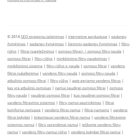
© 2014
SEO straipsniu talpinimas
|
internetine parduotuve
|
padangų
žymėjimas
|
padangų žymėjimas
|
žieminių padangų žymėjimas
|
filtrų
rūšys
|
filtrai nugeležinimui
|
osmoso filtrai> |
osmoso filtrų nauda
|
osmoso filtrai
|
filtrų rūšys
|
minkštinimo filtrų naudojimas
|
minkštinimo sistema
|
filtrų rūšys ir nauda
|
osmoso filtrai
|
vandens
filtrai nukalkinimui
|
vandens filtrų nauda
|
osmoso filtrų nauda
|
atbulinio osmoso filtrai
|
filtrų rūšys
|
apie geriamo vandens filtrus
|
kas yra atbulinis osmosas
|
namui naudingi osmoso filtrai
|
osmoso
filtrų nauda
|
naudingi osmoso filtrai
|
kuo naudingi osmoso filtrai
|
vandens filtravimo sistemos
|
filtrų namui pasirinkimas
|
filtrai
komfortui namuose
|
vandens filtrai namui
|
filtrai namams
|
vandens
filtrai kokybei
|
tinkamiausi vandens filtrai namui
|
vandens filtravimo
sistemos namui
|
filtrų sprendimai namui
|
ieškome vandens filtrų
namui
|
vandens filtrų namui rūšys
|
vandens kokybei filtrai namui
|