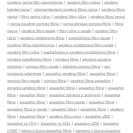
vandens namui filtrų pasirinkimas
|
vandens filtrų rtūšys
|
vandens
kokybei name
|
rekomenduojami vandens filtrai namui
|
vandens filtrai
namui
|
filtrų namui rūšys
|
vandens filtrų rūšys
|
vandens filtrai namui
|
namui naudingi osmoso filtrai
|
namui geriausi osmoso filtrai
|
filtrai
namui
|
vandens filtrų nauda
|
filtrų rūšys ir nauda
|
vandens filtrų
rūšys
|
vandens minkštinimo filtrai
|
nugeležinimo filtrų nauda
|
vandens filtrai nugeležinimui
|
vandens minkštinimo filtrų nauda
|
vandens filtrų rūšys
|
nugeležinimo ir vandens monkštinimo filtrai
|
vandens nukalkinimo filtrai
|
vandens filtrai
|
geriamo vandens
sistemos
|
osmoso filtrų nauda
|
atbulinio osmoso filtrai
|
seo
straipsniu talpinimas
|
aquaphor vandens filtrai
|
aquaphor filtrai
|
osmoso filtrų nauda
|
osmoso filtrai
|
vandens filtrai aquaphor
|
geriamo vandens filtrai
|
aquaphor filtrai
|
aquaphor filtrai
|
aquaphor
filtrai
|
aquaphor filtrai
|
aquaphor namams ir pramonei
|
aquaphor
filtrai
|
aquaphor filtrai
|
aquaphor filtrų nauda
|
aquaphor filtrai
|
aquapgor filtrai ir nauda
|
aquaphor filtrai
|
aquaphor filtrai
|
vandens
filtrai
|
aquaphor filtrai
|
vandens filtru rusys
|
aquaphor s800
|
aquaphor ro-101s
|
aquaphor ro-102s
|
aquapgor s550
|
aquaphor
s1000
|
namui ir biurui aquaphor filtrai
|
namams ir biurui aquaphor