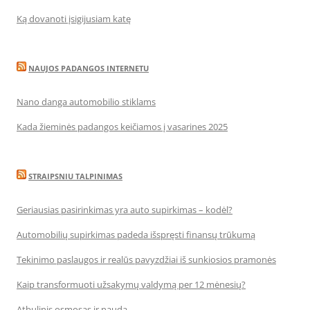
Ką dovanoti įsigijusiam katę
NAUJOS PADANGOS INTERNETU
Nano danga automobilio stiklams
Kada žieminės padangos keičiamos į vasarines 2025
STRAIPSNIU TALPINIMAS
Geriausias pasirinkimas yra auto supirkimas – kodėl?
Automobilių supirkimas padeda išspręsti finansų trūkumą
Tekinimo paslaugos ir realūs pavyzdžiai iš sunkiosios pramonės
Kaip transformuoti užsakymų valdymą per 12 mėnesių?
Atbulinis osmosas ir nauda