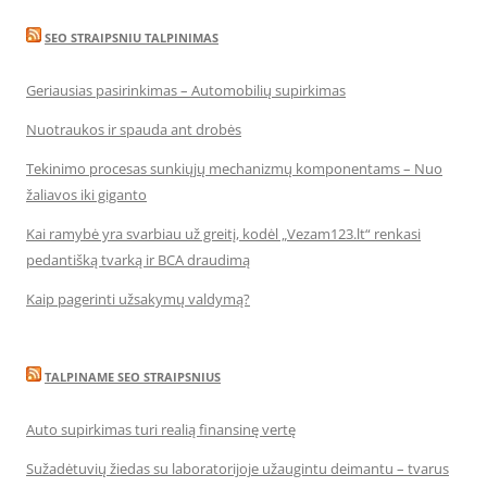
SEO STRAIPSNIU TALPINIMAS
Geriausias pasirinkimas – Automobilių supirkimas
Nuotraukos ir spauda ant drobės
Tekinimo procesas sunkiųjų mechanizmų komponentams – Nuo
žaliavos iki giganto
Kai ramybė yra svarbiau už greitį, kodėl „Vezam123.lt“ renkasi
pedantišką tvarką ir BCA draudimą
Kaip pagerinti užsakymų valdymą?
TALPINAME SEO STRAIPSNIUS
Auto supirkimas turi realią finansinę vertę
Sužadėtuvių žiedas su laboratorijoje užaugintu deimantu – tvarus