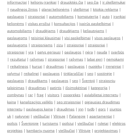
informacijai
|
kelionių įrankiai
|
drauskitės čia
|
seo čia
|
ir skelbimukai
|
naudingos žinios
|
planai kelionėms
|
skelbimai
|
kitokia reklama
|
paslaugos
|
straipsniai
|
automobiliams
|
kompiuterija
|
auto
|
įrankiai
kelionėms
|
viskas grožiui
|
konsultacijos
|
įvairūs paskelbimai
|
automobiliams
|
draudėjams
|
draudėjams
|
keliautojams
|
paslaugoms
|
teisiniai klausimai
|
visi paskelbimai
|
visos paslaugos
|
paslaugoms
|
straipsniams
|
zizu
|
straipsniai
|
straipsniai
|
straipsniai
|
yra
|
patys geriausi
|
paslaugos
|
nėra
|
nauda
|
svarbūs
|
rezultatui
|
rašymas
|
straipsniai
|
rašymas
|
labai geri
|
nemokami
|
reikalingos
|
kursai
|
draudimas
|
paslaugos
|
nuotėkų
|
įrenginiai
|
valymui
|
reikalingi
|
paslaugos
|
tinklaraščiai
|
seo
|
sostinėje
|
paslaugos
|
draudikams
|
paslaugos
|
seo
|
Šventoji
|
straipsniu
talpinimas
|
draudimas
|
patirtis
|
išsimokėtinai
|
kategorija
|
zombynas
|
rar
|
frag
|
visitors
|
zooprekes
|
aviabilietai internetu
|
kaina
|
kanalizacijos valiklis
|
seo straipsniai
|
pigiausias draudimas
internetu
|
paslaugos kaina
|
draudimas
|
jnn
|
tvdb
|
gprs
|
siuntos
uk
|
nakvynei
|
viešbučiai
|
Vilniuje
|
Palangoje
|
apartamentai
|
poilsis
|
Šventojoje
|
turistams
|
poilsiui
|
viešbučiai
|
roletai
|
elektros
projektas
|
kambarių nuoma
|
viešbučiai
|
Vilniuje
|
projektavimas
|