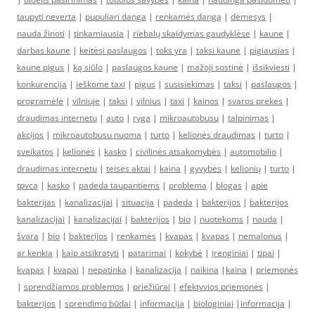
taupyti neverta
|
pupuliari danga
|
renkamės dangą
|
dėmesys
|
nauda žinoti
|
tinkamiausia
|
riebalų skaidymas gaudyklėse
|
kaune
|
darbas kaune
|
keitėsi paslaugos
|
toks yra
|
taksi kaune
|
pigiausias
|
kaune pigus
|
ką siūlo
|
paslaugos kaune
|
mažoji sostinė
|
išsikviesti
|
konkurencija
|
ieškome taxi
|
pigus
|
susisiekimas
|
taksi
|
paslaugos
|
programėlė
|
vilniuje
|
taksi
|
vilnius
|
taxi
|
kainos
|
svaros prekes
|
draudimas internetu
|
auto
|
ryga
|
mikroautobusu
|
talpinimas
|
akcijos
|
mikroautobusu nuoma
|
turto
|
kelionės draudimas
|
turto
|
sveikatos
|
kelionės
|
kasko
|
civilinės atsakomybės
|
automobilio
|
draudimas internetu
|
teisės aktai
|
kaina
|
gyvybės
|
kelionių
|
turto
|
tpvca
|
kasko
|
padeda taupantiems
|
problema
|
blogas
|
apie
bakterijas
|
kanalizacijai
|
situacija
|
padeda
|
bakterijos
|
bakterijos
kanalizacijai
|
kanalizacijai
|
bakterijos
|
bio
|
nuotekoms
|
nauda
|
švara
|
bio
|
bakterijos
|
renkamės
|
kvapas
|
kvapas
|
nemalonus
|
ar kenkia
|
kaip atsikratyti
|
patarimai
|
kokybė
|
įrenginiai
|
tipai
|
kvapas
|
kvapai
|
nepatinka
|
kanalizacija
|
naikina
|
kaina
|
priemonės
|
sprendžiamos problemos
|
priežiūrai
|
efektyvios priemonės
|
bakterijos
|
sprendimo būdai
|
informacija
|
biologiniai
|
informacija
|