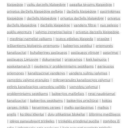
klaipedoje
|
vaiku darzelis klaipedoje
|
pagalba tėvams klaipėdoje
|
privatus darželis klaipėdoje gelbėja
|
darželis klaipėdoje
|
pasirinkimas
klaipėdoje
|
darželis klaipėdoje
|
privatus darželis klaipėdoje
|
privatus
darželis klaipėdoje
|
darželis klaipėdoje
|
vandens filtrai
|
nuo pelesio
|
aukliu agentura
|
valymo irenginiai kaina
|
privatus darzelis klaipedoje
|
mediniai nameliai vaikams
|
isveza atliekas klaipeda
|
orapūte
|
ieškantiems biologinių priemonių
|
bakterijos septikui
|
priemonės
kanalizacijai
|
buhalterines paslaugos
|
paslaugos vilniuje
|
patarimai
|
paslaugos Lietuvoje
|
dokumentai
|
programos
|
kiek kainuoja
|
apskaitaman.lt
|
naujiems ir probleminiams septikams
|
geriausios
priemones
|
kanalizaciniai vandenys
|
vandens suliniu valymas
|
vamzdziu valymo granules
|
mikrogranules kanalizacijos valymui
|
gelinis kanalizacijos vamzdziu valiklis
|
vamzdziu valymui
|
probleminiams septikams
|
bakterijos maišeliais
|
retai naudojamai
kanalizacijai
|
bakterijos septikams
|
bakterijos priežiūrai
|
kokias
cerpes rinktis
|
keramines cerpes
|
malkų pardavimas
|
malkos
|
anglis
|
ko tikisi klientai
|
dujų silikatiniai blokeliai
|
šiltinimo medžiagos
|
idėjos panaudojant trinkeles
|
trinkelės grindiniui puošia
|
statybos iš
arko
|
informacija apie paslaugą
|
kaip paruosti pagrinda trinkeliu