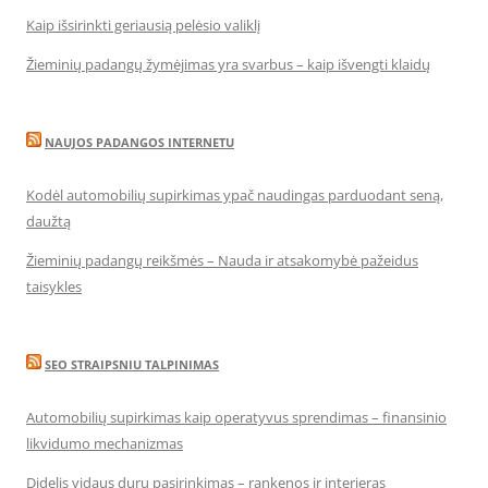
Kaip išsirinkti geriausią pelėsio valiklį
Žieminių padangų žymėjimas yra svarbus – kaip išvengti klaidų
NAUJOS PADANGOS INTERNETU
Kodėl automobilių supirkimas ypač naudingas parduodant seną,
daužtą
Žieminių padangų reikšmės – Nauda ir atsakomybė pažeidus
taisykles
SEO STRAIPSNIU TALPINIMAS
Automobilių supirkimas kaip operatyvus sprendimas – finansinio
likvidumo mechanizmas
Didelis vidaus durų pasirinkimas – rankenos ir interjeras