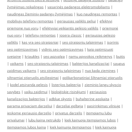
žymėjimas reikalingas
|
vasarinės padangos elektromobiliams
|
naudingas žieminių padangų žymėjimas
|
kuo naudingas remontas
|
mobiliųjų telefonų remontas
|
geriausias valiklis peliui
|
efektyvi
priemone nuo voru
|
efektyviai veikiantis pelėsio valiklis
|
priemonė
nuo vorų
|
telefonų remontas
|
josera classic
|
geriausias pelesio
valiklis
|
kas yra seo straipsniai
|
seo straipsniu talpinimas
|
isorinis
seo optimizavimas
|
vidinis seo optimizavimas
|
kaip optimizuoti
svetaine
|
kriaukles
|
seo apzvalga
|
namu apyvokos reikmenys
|
buitis
|
vaikams
|
seo straipsniu talpinimas
|
bakterijos kanalizacijai
|
saugus
zaidimas vaikams
|
seo straipsniu talpinimas
|
nuo kada ziemines
|
siltnamiai stipruolis atsiliepimai
|
polikarbonatiniai šiltnamiai stipruolis
|
kodel atsiranda pelesis
|
listerijos bakterija
|
zieminio langu skyscio
savybes
|
vaiku zaidimui
|
bioloģiskie risinājumi
|
geriausios
kanalizacijos bakterijos
|
adblue skystis
|
buhalterine apskaita
|
parama privaciam darzeliui
|
darzeliai gelbeja
|
pasirinkimas vilniuje
|
ieskome geriausio darzelio
|
privatus darzelis
|
itempiamu lubu
privalumai
|
lubu kaina netrukdo
|
kiek kainuoja itempiamos lubos
|
itempiamos lubos kaina
|
kiek kainuoja itempiamos
|
kiek kainuoja