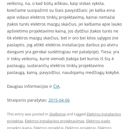
veiksnių, na, o kad būtų aiškiau, kaip viskas vyksta,
kviečiame susipažinti su šiais pavyzdžiais: jei kalba eina
apie vidaus elektros tinklų projektavimą, kainai nemažai
įtakos turės elektros mazgų skaičius, jei kalbama apie lauko
apšvietimo projektavimo kainą, jos dydžiui įtakos turės ne
tik elektros mazgų skaičius, bet ir oro bei kitos sąlygos (ne
paslaptis, jog atlikti elektros instaliacijos darbus po atviru
dangumi yra gerokai sudėtingiau nei patalpoje). Tiesa, yra
ir tokių veiksnių, kurie vienodi įtakoja bet kurios iš šių 4
paslaugų, sudarančių elektros tinklų projektavimo
paslaugą, kainą, pavyzdžiui, naudojamų medžiagų kokybė.
Daugiau informacijos ir
ČIA
.
Straipsnis parašytas:
2015-04-06
This entry was posted in
Skelbimai
and tagged
Elektros instaliacijos
projektas
,
Elektros instaliacijos projektavimas
,
Elektros ivado
projekto kaina
,
Elektros projektai
,
Elektros projektas
,
Elektros