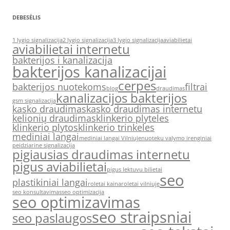
DEBESĖLIS
1 lygio signalizacija
2 lygio signalizacija
3 lygio signalizacija
aviabilietai
aviabilietai internetu
bakterijos i kanalizacija
bakterijos kanalizacijai
cerpes
bakterijos nuotekoms
filtrai
blog
draudimas
kanalizacijos bakterijos
gsm signalizacija
kasko draudimas
kasko draudimas internetu
kelionių draudimas
klinkerio plyteles
klinkerio plytos
klinkerio trinkeles
mediniai langai
mediniai langai Vilniuje
nuoteku valymo irenginiai
peidziarine signalizacija
pigiausias draudimas internetu
pigus aviabilietai
pigus lektuvu bilietai
seo
plastikiniai langai
roletai kaina
roletai vilniuje
seo konsultavimas
seo optimizacija
seo optimizavimas
seo straipsniai
seo paslaugos