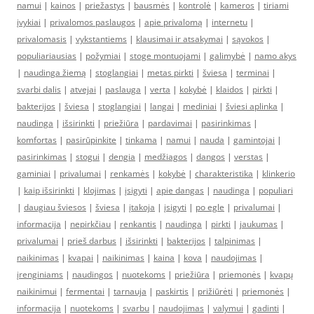
namui
|
kainos
|
priežastys
|
bausmės
|
kontrolė
|
kameros
|
tiriami
įvykiai
|
privalomos paslaugos
|
apie privalomą
|
internetu
|
privalomasis
|
vykstantiems
|
klausimai ir atsakymai
|
sąvokos
|
populiariausias
|
požymiai
|
stoge montuojami
|
galimybė
|
namo akys
|
naudinga žiemą
|
stoglangiai
|
metas pirkti
|
šviesa
|
terminai
|
svarbi dalis
|
atvejai
|
paslauga
|
verta
|
kokybė
|
klaidos
|
pirkti
|
bakterijos
|
šviesa
|
stoglangiai
|
langai
|
mediniai
|
šviesi aplinka
|
naudinga
|
išsirinkti
|
priežiūra
|
pardavimai
|
pasirinkimas
|
komfortas
|
pasirūpinkite
|
tinkama
|
namui
|
nauda
|
gamintojai
|
pasirinkimas
|
stogui
|
dengia
|
medžiagos
|
dangos
|
verstas
|
gaminiai
|
privalumai
|
renkamės
|
kokybė
|
charakteristika
|
klinkerio
|
kaip išsirinkti
|
klojimas
|
įsigyti
|
apie dangas
|
naudinga
|
populiari
|
daugiau šviesos
|
šviesa
|
įtakoja
|
įsigyti
|
po egle
|
privalumai
|
informacija
|
nepirkčiau
|
renkantis
|
naudinga
|
pirkti
|
jaukumas
|
privalumai
|
prieš darbus
|
išsirinkti
|
bakterijos
|
talpinimas
|
naikinimas
|
kvapai
|
naikinimas
|
kaina
|
kova
|
naudojimas
|
įrenginiams
|
naudingos
|
nuotekoms
|
priežiūra
|
priemonės
|
kvapų
naikinimui
|
fermentai
|
tarnauja
|
paskirtis
|
prižiūrėti
|
priemonės
|
informacija
|
nuotekoms
|
svarbu
|
naudojimas
|
valymui
|
gadinti
|