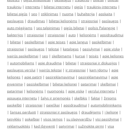
traukiniu
|
internetu
|
bilietai internetu
|
pigūs
|
traukinių internetu
|
bilietai pigūs
|
seo
|
stiklinimas
|
nuoma
|
buhalterija
|
apskaita
|
paslaugos
|
draudimas
|
bilietai kelionėms
|
straipsniai
|
paslaugos
|
auto mėgėjams
|
seo talpinimas
|
pigūs bilietai
|
poilsis Palangoje
|
bakterijos
|
straipsniai
|
straipsniai
|
auto
|
kelionėms
|
apsidraudimui
|
bilietai
|
paskelbimai
|
apie teises
|
apie langus
|
paskelbimai
|
straipsniai
|
paslaugos
|
tekstai
|
katalogas
|
pasiulymai
|
apie viską
|
įvairūs paskelbimai
|
seo
|
skelbimams
|
kursai
|
teisės
|
apie keliones
|
automobiliams
|
apie draudima
|
bilietai
|
straipsniai ir diskusijos
|
paslaugos verslui
|
įvairūs tekstai
|
ir straipsniai
|
kam įdomu
|
apie
keliones
|
apie patirtį
|
pasireklamavimui
|
pasireklamavimui
|
apie
gyvenimą
|
pasiskelbimai
|
bilietai kelionei
|
patarimai
|
skelbimai
|
patarimai
|
kelionėms
|
nuomonės
|
apie viską
|
verslui internetu
|
apsauga internetu
|
šalys ir priemonės
|
skelbkis
|
faktai
|
žinioms
paskelbti
|
straipsniai
|
paieškai
|
apsidraudimui
|
automobilininkams
|
šansas parduoti
|
straipsniai ir paslaugos
|
draudėjams
|
į kelionę
|
taisyklės
|
pokalbiai
|
visos temos
|
su slapyvardžiu
|
visi pasiūlymai
|
reklamuokitės
|
kad išgyventi
|
patyrimai
|
sužinokite pirmi
|
visa