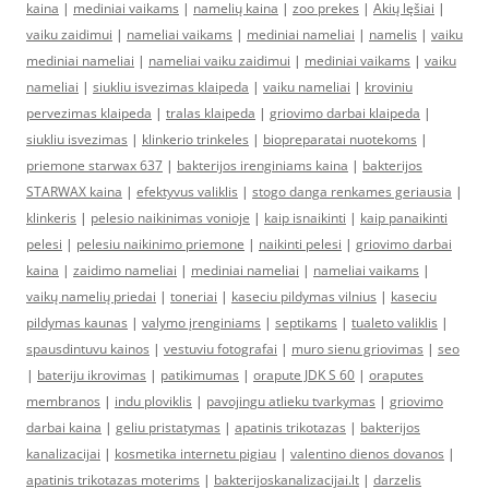
kaina
|
mediniai vaikams
|
namelių kaina
|
zoo prekes
|
Akių lęšiai
|
vaiku zaidimui
|
nameliai vaikams
|
mediniai nameliai
|
namelis
|
vaiku
mediniai nameliai
|
nameliai vaiku zaidimui
|
mediniai vaikams
|
vaiku
nameliai
|
siukliu isvezimas klaipeda
|
vaiku nameliai
|
kroviniu
pervezimas klaipeda
|
tralas klaipeda
|
griovimo darbai klaipeda
|
siukliu isvezimas
|
klinkerio trinkeles
|
biopreparatai nuotekoms
|
priemone starwax 637
|
bakterijos irenginiams kaina
|
bakterijos
STARWAX kaina
|
efektyvus valiklis
|
stogo danga renkames geriausia
|
klinkeris
|
pelesio naikinimas vonioje
|
kaip isnaikinti
|
kaip panaikinti
pelesi
|
pelesiu naikinimo priemone
|
naikinti pelesi
|
griovimo darbai
kaina
|
zaidimo nameliai
|
mediniai nameliai
|
nameliai vaikams
|
vaikų namelių priedai
|
toneriai
|
kaseciu pildymas vilnius
|
kaseciu
pildymas kaunas
|
valymo įrenginiams
|
septikams
|
tualeto valiklis
|
spausdintuvu kainos
|
vestuviu fotografai
|
muro sienu griovimas
|
seo
|
bateriju ikrovimas
|
patikimumas
|
orapute JDK S 60
|
oraputes
membranos
|
indu ploviklis
|
pavojingu atlieku tvarkymas
|
griovimo
darbai kaina
|
geliu pristatymas
|
apatinis trikotazas
|
bakterijos
kanalizacijai
|
kosmetika internetu pigiau
|
valentino dienos dovanos
|
apatinis trikotazas moterims
|
bakterijoskanalizacijai.lt
|
darzelis