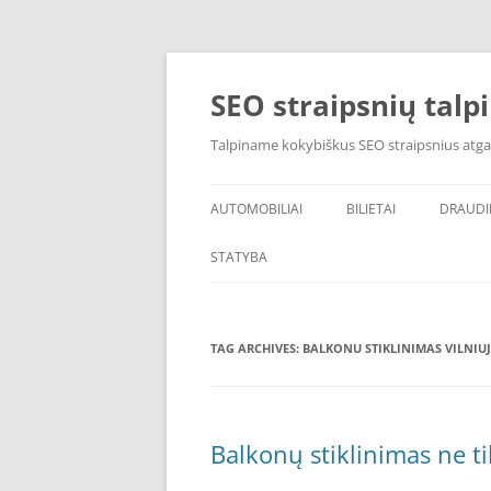
Skip
to
content
SEO straipsnių talp
Talpiname kokybiškus SEO straipsnius atga
AUTOMOBILIAI
BILIETAI
DRAUD
STATYBA
TAG ARCHIVES:
BALKONU STIKLINIMAS VILNIUJ
Balkonų stiklinimas ne ti