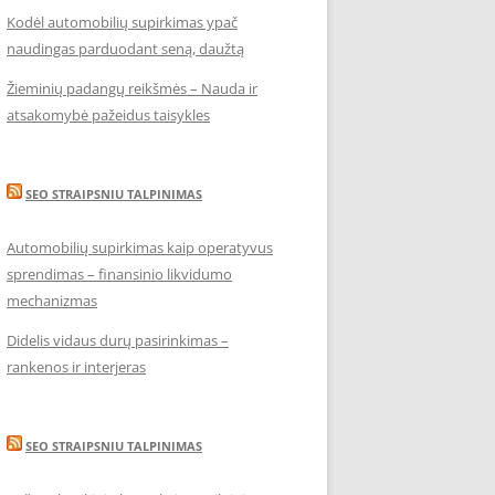
Kodėl automobilių supirkimas ypač
naudingas parduodant seną, daužtą
Žieminių padangų reikšmės – Nauda ir
atsakomybė pažeidus taisykles
SEO STRAIPSNIU TALPINIMAS
Automobilių supirkimas kaip operatyvus
sprendimas – finansinio likvidumo
mechanizmas
Didelis vidaus durų pasirinkimas –
rankenos ir interjeras
SEO STRAIPSNIU TALPINIMAS