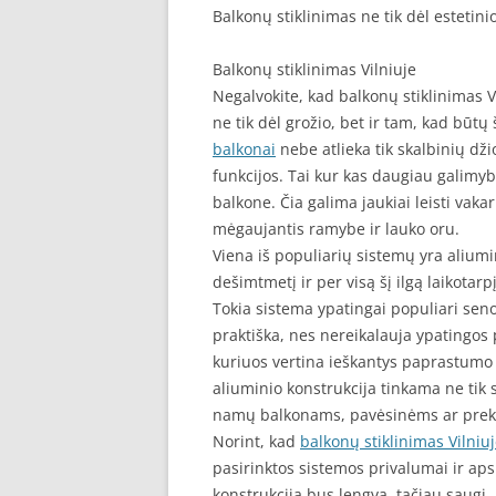
Balkonų stiklinimas ne tik dėl estetini
Balkonų stiklinimas Vilniuje
Negalvokite, kad balkonų stiklinimas Vi
ne tik dėl grožio, bet ir tam, kad būtų
balkonai
nebe atlieka tik skalbinių d
funkcijos. Tai kur kas daugiau galimyb
balkone. Čia galima jaukiai leisti vaka
mėgaujantis ramybe ir lauko oru.
Viena iš populiarių sistemų yra aliu
dešimtmetį ir per visą šį ilgą laikotar
Tokia sistema ypatingai populiari sen
praktiška, nes nereikalauja ypatingos pr
kuriuos vertina ieškantys paprastumo 
aliuminio konstrukcija tinkama ne tik
namų balkonams, pavėsinėms ar prek
Norint, kad
balkonų stiklinimas Vilniu
pasirinktos sistemos privalumai ir aps
konstrukcija bus lengva, tačiau saugi. J