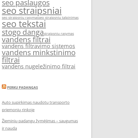
seo paslaugos
seo straipsniai
seo straipsniu rasymas
seo straipsniu talpinimas
seo tekstai
stogo danga
straipsniu rasymas
vandens filtrai
vandens filtravimo sistemos
vandens minkstinimo
filtrai
vandens nugeležinimo filtrai
PERKU PADANGAS
Auto supirkimas naudotų transporto
priemonių rinkoje
Žieminių padangų žymėjimas – saugumas
ir nauda