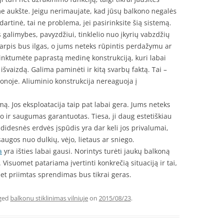
e aukšte. Jeigu nerimaujate, kad jūsų balkono negalės
ndartinė, tai ne problema, jei pasirinksite šią sistemą.
 galimybes, pavyzdžiui, tinklelio nuo įkyrių vabzdžių
tarpis bus ilgas, o jums neteks rūpintis perdažymu ar
rinktumėte paprastą medinę konstrukciją, kuri labai
 išvaizdą. Galima paminėti ir kitą svarbų faktą. Tai –
noje. Aliuminio konstrukcija nereaguoja į
ą. Jos eksploatacija taip pat labai gera. Jums neteks
 o ir saugumas garantuotas. Tiesa, ji daug estetiškiau
 didesnės erdvės įspūdis yra dar keli jos privalumai,
psaugos nuo dulkių, vėjo, lietaus ar sniego.
a
yra išties labai gausi. Norintys turėti jaukų balkoną
 Visuomet patariama įvertinti konkrečią situaciją ir tai,
t priimtas sprendimas bus tikrai geras.
ged
balkonu stiklinimas vilniuje
on
2015/08/23
.