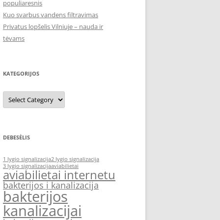
populiaresnis
Kuo svarbus vandens filtravimas
Privatus lopšelis Vilniuje – nauda ir
tėvams
KATEGORIJOS
Kategorijos
DEBESĖLIS
1 lygio signalizacija
2 lygio signalizacija
3 lygio signalizacija
aviabilietai
aviabilietai internetu
bakterijos i kanalizacija
bakterijos
kanalizacijai