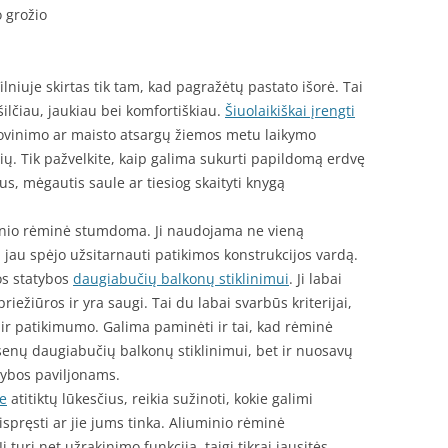
o grožio
lniuje skirtas tik tam, kad pagražėtų pastato išorė. Tai
 šilčiau, jaukiau bei komfortiškiau.
Šiuolaikiškai įrengti
žiovinimo ar maisto atsargų žiemos metu laikymo
ių. Tik pažvelkite, kaip galima sukurti papildomą erdvę
rus, mėgautis saule ar tiesiog skaityti knygą
minio rėminė stumdoma. Ji naudojama ne vieną
pį jau spėjo užsitarnauti patikimos konstrukcijos vardą.
os statybos
daugiabučių balkonų stiklinimui
. Ji labai
iežiūros ir yra saugi. Tai du labai svarbūs kriterijai,
ir patikimumo. Galima paminėti ir tai, kad rėminė
 senų daugiabučių balkonų stiklinimui, bet ir nuosavų
ybos paviljonams.
je
atitiktų lūkesčius, reikia sužinoti, kokie galimi
ispręsti ar jie jums tinka. Aliuminio rėminė
i turi net užrakinimo funkciją, taigi tikrai jausitės