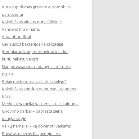
Auto supirkimas greitam automobilio
pardavimui
Kokybiškos vidaus durys Vilniuje
Vandens filtrai namui
Aquaphor filtrai
Geriausios bakterijos kanalizacijai
Įtempiamų lubų montavimo klaidos,
kurių reikėtų vengti
Naujos vasarinės padangos internetu
pigiau
Kokie netikėtumai gali iškilti kelyje?
Kokybiškas vanduo namuose – vandens
filtrai
Mediniai nameliai vaikams – kiek kainuoja
Griovimo darbai – paprasta siena
daugiabutyje
Vaikų nameliai – ką dovanoti vaikams
Privatus darželis Klaipėdoje – vis