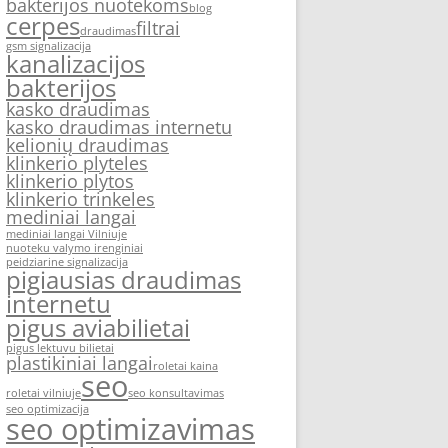
bakterijos nuotekoms
blog
cerpes
filtrai
draudimas
gsm signalizacija
kanalizacijos
bakterijos
kasko draudimas
kasko draudimas internetu
kelionių draudimas
klinkerio plyteles
klinkerio plytos
klinkerio trinkeles
mediniai langai
mediniai langai Vilniuje
nuoteku valymo irenginiai
peidziarine signalizacija
pigiausias draudimas
internetu
pigus aviabilietai
pigus lektuvu bilietai
plastikiniai langai
roletai kaina
seo
roletai vilniuje
seo konsultavimas
seo optimizacija
seo optimizavimas