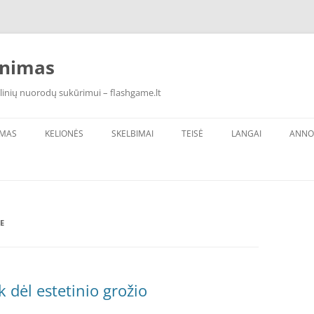
inimas
linių nuorodų sukūrimui – flashgame.lt
IMAS
KELIONĖS
SKELBIMAI
TEISĖ
LANGAI
ANNO
E
k dėl estetinio grožio