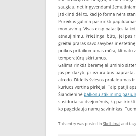
saugiau, net ir gyvendami žemutiniam
įstiklinti dėl to, kad jo forma nėra sta
Prireikus galima pasirinkti papildomas
montavimą. Visas eksploatacijos laiko
atnaujinimu. Priešingai būtų, jei pasi
greitai praras savo savybes ir estetinę
puikus pritaikomumas mūsų klimato zo
temperatūrų skirtumus.
Galima rinktis berėmę aliuminio sistem
jos perdažyti, priežiūra bus paprasta,
atrodo. Didelis šviesos pralaidumas ir
kuriuos vertina pirkėjai. Taip pat ji a
Šiandieninė
balkonų stiklinimo pasiūl
susiduria su dvejonėmis, ką pasirinkti.
ko pageidauja namų savininkas. Tuome
This entry was posted in
Skelbimai
and tag