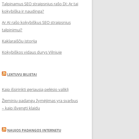
Talpinamus SEO straipsnius rašo DI: Ar tai
kokybiška ir naudinga?
Ar AI rašo kokybiškus SEO straipsnius
talpinimui?
Kaklaraiščių istorija
Kokybiškos vidaus durys Vilniuje
LEKTUVU BILIETAI
Kaip išsirinkti geriausią pelėsio valiklį
Žieminių padangų žymėjimas yra svarbus
– kaip išvengti klaidų
NAUJOS PADANGOS INTERNETU