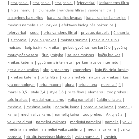
|
straipsniai
|
straipsniai
|
straipsniai
|
fejerverkai
|
ieskantiems filtru
|
filtrai namui
|
filtru nauda
|
vandens filtrai
|
vandens filtrai
|
biologinės bakterijos
|
kanalizacijos kvapas
|
kanalizacijos bakterijos
|
medinis namelis su ciuozykla
|
efektyvio biologinės bakterijos
|
fejerverkai
|
sodui
|
brita vandens filtrai
|
privatus darzelis
|
šiltnamiai
|
siltnamiai
|
gyvunu prekes
|
maistas sunims
|
geriausias sunu
maistas
|
kaip issirinkti kraika
|
gelbsti gyvūnus nuo karščio
|
gyvūnų
maudynės vasarą
|
šunų mityba
|
sausas maistas
|
kačių kraikas
|
kraikas katėms
|
gyvūnams internetu
|
perkamiausios internetu
|
geriausias kraikas
|
akcija prekems
|
zooprekės
|
kaip išsirinkti kraiką
|
kraikas katėms
|
brita filtrai
|
kaip ismokyti
|
natūralus kraikas
|
kas
yra odontologas
|
brita maxtra
|
aluna
|
brita aluna
|
marella 2,4
|
marella 3,5
|
style 2,4
|
style 3,6
|
brita flow
|
elemaris
|
zoo prekes
|
tofu kraikas
|
priedai nameliams
|
vaikų nameliai
|
žaidimui lauke
|
mediniai
|
mediniai vaikų
|
namelių kaina
|
nameliai vaikams
|
namelių
kaina
|
mediniai vaikams
|
namelių kaina
|
zoo prekes
|
Akių lęšiai
|
vaiku zaidimui
|
nameliai vaikams
|
mediniai nameliai
|
namelis
|
vaiku
mediniai nameliai
|
nameliai vaiku zaidimui
|
mediniai vaikams
|
vaiku
nameliai
|
siukliu isvezimas klaipeda
|
vaiku nameliai
|
kroviniu