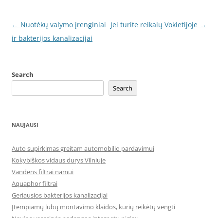
Post
←
Nuotėkų valymo įrenginiai
Jei turite reikalų Vokietijoje
→
navigation
ir bakterijos kanalizacijai
Search
Search
NAUJAUSI
Auto supirkimas greitam automobilio pardavimui
Kokybiškos vidaus durys Vilniuje
Vandens filtrai namui
Aquaphor filtrai
Geriausios bakterijos kanalizacijai
Įtempiamų lubų montavimo klaidos, kurių reikėtų vengti