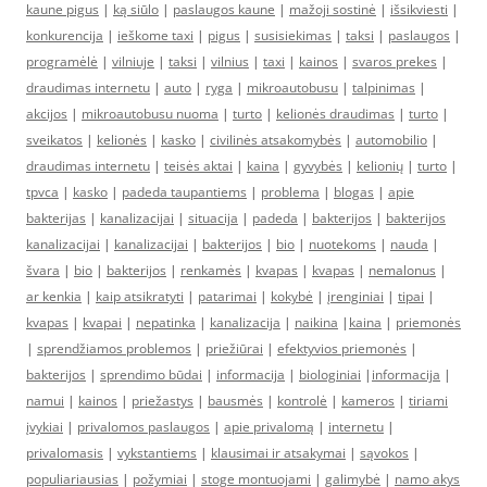
kaune pigus
|
ką siūlo
|
paslaugos kaune
|
mažoji sostinė
|
išsikviesti
|
konkurencija
|
ieškome taxi
|
pigus
|
susisiekimas
|
taksi
|
paslaugos
|
programėlė
|
vilniuje
|
taksi
|
vilnius
|
taxi
|
kainos
|
svaros prekes
|
draudimas internetu
|
auto
|
ryga
|
mikroautobusu
|
talpinimas
|
akcijos
|
mikroautobusu nuoma
|
turto
|
kelionės draudimas
|
turto
|
sveikatos
|
kelionės
|
kasko
|
civilinės atsakomybės
|
automobilio
|
draudimas internetu
|
teisės aktai
|
kaina
|
gyvybės
|
kelionių
|
turto
|
tpvca
|
kasko
|
padeda taupantiems
|
problema
|
blogas
|
apie
bakterijas
|
kanalizacijai
|
situacija
|
padeda
|
bakterijos
|
bakterijos
kanalizacijai
|
kanalizacijai
|
bakterijos
|
bio
|
nuotekoms
|
nauda
|
švara
|
bio
|
bakterijos
|
renkamės
|
kvapas
|
kvapas
|
nemalonus
|
ar kenkia
|
kaip atsikratyti
|
patarimai
|
kokybė
|
įrenginiai
|
tipai
|
kvapas
|
kvapai
|
nepatinka
|
kanalizacija
|
naikina
|
kaina
|
priemonės
|
sprendžiamos problemos
|
priežiūrai
|
efektyvios priemonės
|
bakterijos
|
sprendimo būdai
|
informacija
|
biologiniai
|
informacija
|
namui
|
kainos
|
priežastys
|
bausmės
|
kontrolė
|
kameros
|
tiriami
įvykiai
|
privalomos paslaugos
|
apie privalomą
|
internetu
|
privalomasis
|
vykstantiems
|
klausimai ir atsakymai
|
sąvokos
|
populiariausias
|
požymiai
|
stoge montuojami
|
galimybė
|
namo akys