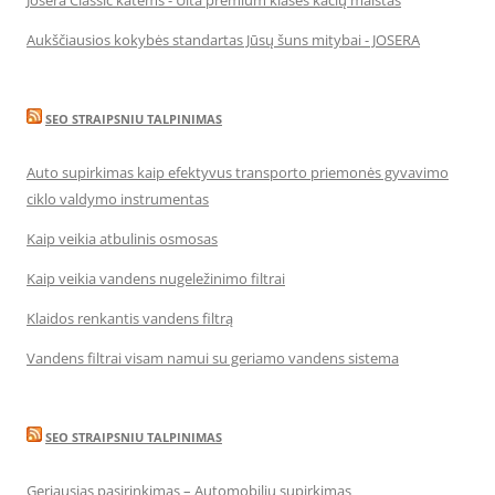
Josera Classic katėms - Ulta premium klasės kačių maistas
Aukščiausios kokybės standartas Jūsų šuns mitybai - JOSERA
SEO STRAIPSNIU TALPINIMAS
Auto supirkimas kaip efektyvus transporto priemonės gyvavimo
ciklo valdymo instrumentas
Kaip veikia atbulinis osmosas
Kaip veikia vandens nugeležinimo filtrai
Klaidos renkantis vandens filtrą
Vandens filtrai visam namui su geriamo vandens sistema
SEO STRAIPSNIU TALPINIMAS
Geriausias pasirinkimas – Automobilių supirkimas