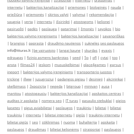
nuotekų valymo įrenginiai
|
straipsniai
|
internetu
|
draudimas
|
internetu
|
bakterijos kanalizacijai
|
priemones
|
biologinės
|
nauda
|
priežiūra
|
priemonės
|
skirtos valyti
|
valymui
|
rekomendacija
|
saugoja
|
verta
|
internetu
|
išsirinkti
|
atostogoms
|
kelionei
|
pasiruošti
|
padės
|
paslauga
|
patarimai
|
žmonės
|
sąvokos
|
bio
bakterijos valymo įrenginiams
|
bakterijos kanalizacijai
|
savanoriškas
|
brangios
|
paprasta
|
draudimo naujienos
|
sukneles
seo paslaugos
info@itturas.lt |
be vairuotojo
|
langai kaune
|
skurdas
|
evaxis
|
edraugas
|
fizinio asmens bankrotas
|
seed
|
5o
|
ofl
|
cytai
|
too
|
ansta
|
filmas24
|
ieskom
|
mususkelbimai
|
place4games
|
garsus
|
ineport
|
bakterijos valymo įrenginiams
|
transporterio juostos
|
tricking
|
illww
|
jusugroziui
|
padangos pigiau
|
desinieji
|
akcininkai
|
skelbimass
|
3xpozicija
|
negeda
|
bitgroup
|
minivan
|
ausa
|
manitou
|
atostogausiu
|
bakterijos kanalizacijai
|
apskaitos centras
|
auditas ir apskaita
|
nomera seo
|
IT turas
|
pasaulio stebuklai
|
pigios
kasetes
|
pigus aviabilietai
|
paslaugos
|
traukiniu
|
bilietai
|
bilietai
traukiniu
|
internetu
|
bilietai internetu
|
pigūs
|
traukinių internetu
|
bilietai pigūs
|
seo
|
stiklinimas
|
nuoma
|
buhalterija
|
apskaita
|
paslaugos
|
draudimas
|
bilietai kelionėms
|
straipsniai
|
paslaugos
|