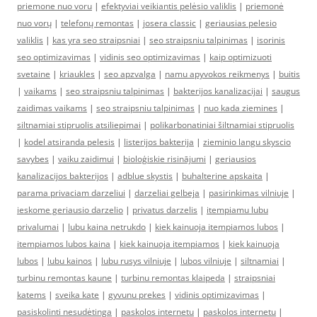
priemone nuo voru
|
efektyviai veikiantis pelėsio valiklis
|
priemonė
nuo vorų
|
telefonų remontas
|
josera classic
|
geriausias pelesio
valiklis
|
kas yra seo straipsniai
|
seo straipsniu talpinimas
|
isorinis
seo optimizavimas
|
vidinis seo optimizavimas
|
kaip optimizuoti
svetaine
|
kriaukles
|
seo apzvalga
|
namu apyvokos reikmenys
|
buitis
|
vaikams
|
seo straipsniu talpinimas
|
bakterijos kanalizacijai
|
saugus
zaidimas vaikams
|
seo straipsniu talpinimas
|
nuo kada ziemines
|
siltnamiai stipruolis atsiliepimai
|
polikarbonatiniai šiltnamiai stipruolis
|
kodel atsiranda pelesis
|
listerijos bakterija
|
zieminio langu skyscio
savybes
|
vaiku zaidimui
|
bioloģiskie risinājumi
|
geriausios
kanalizacijos bakterijos
|
adblue skystis
|
buhalterine apskaita
|
parama privaciam darzeliui
|
darzeliai gelbeja
|
pasirinkimas vilniuje
|
ieskome geriausio darzelio
|
privatus darzelis
|
itempiamu lubu
privalumai
|
lubu kaina netrukdo
|
kiek kainuoja itempiamos lubos
|
itempiamos lubos kaina
|
kiek kainuoja itempiamos
|
kiek kainuoja
lubos
|
lubu kainos
|
lubu rusys vilniuje
|
lubos vilniuje
|
siltnamiai
|
turbinu remontas kaune
|
turbinu remontas klaipeda
|
straipsniai
katems
|
sveika kate
|
gyvunu prekes
|
vidinis optimizavimas
|
pasiskolinti nesudėtinga
|
paskolos internetu
|
paskolos internetu
|