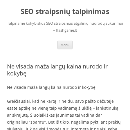
Skip
to
SEO straipsnių talpinimas
content
Talpiname kokybiškus SEO straipsnius atgalinių nuorodų sukūrimui
– flashgame.lt
Menu
Ne visada maža langų kaina nurodo ir
kokybę
Ne visada maža langų kaina nurodo ir kokybę
Greičiausiai, kad ne kartą ir ne du, savo pašto dėžutėje
esate aptikę ne vieną taip vadinamą šiukšlę – lankstinuką
ar skrajutę. Šiuolaikiškas jaunimas tai vadina dar
originaliau “spam’u”. Bet iš tikro, negalima pykti ant prekių
siūlytojų, juk ne visi žmonės turi internetą ir ne visi geba