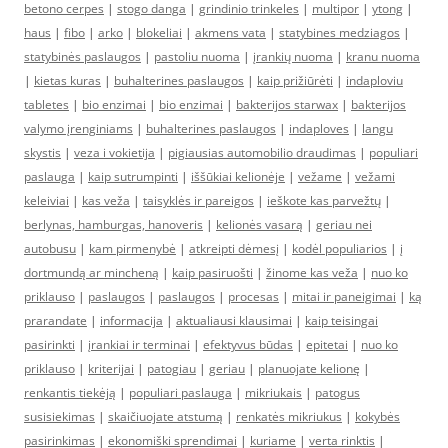
betono cerpes
|
stogo danga
|
grindinio trinkeles
|
multipor
|
ytong
|
haus
|
fibo
|
arko
|
blokeliai
|
akmens vata
|
statybines medziagos
|
statybinės paslaugos
|
pastoliu nuoma
|
įrankių nuoma
|
kranu nuoma
|
kietas kuras
|
buhalterines paslaugos
|
kaip prižiūrėti
|
indaploviu
tabletes
|
bio enzimai
|
bio enzimai
|
bakterijos starwax
|
bakterijos
valymo įrenginiams
|
buhalterines paslaugos
|
indaploves
|
langu
skystis
|
veza i vokietija
|
pigiausias automobilio draudimas
|
populiari
paslauga
|
kaip sutrumpinti
|
iššūkiai kelionėje
|
vežame
|
vežami
keleiviai
|
kas veža
|
taisyklės ir pareigos
|
ieškote kas parvežtų
|
berlynas, hamburgas, hanoveris
|
kelionės vasarą
|
geriau nei
autobusu
|
kam pirmenybė
|
atkreipti dėmesį
|
kodėl populiarios
|
į
dortmundą ar mincheną
|
kaip pasiruošti
|
žinome kas veža
|
nuo ko
priklauso
|
paslaugos
|
paslaugos
|
procesas
|
mitai ir paneigimai
|
ką
prarandate
|
informacija
|
aktualiausi klausimai
|
kaip teisingai
pasirinkti
|
įrankiai ir terminai
|
efektyvus būdas
|
epitetai
|
nuo ko
priklauso
|
kriterijai
|
patogiau
|
geriau
|
planuojate kelionę
|
renkantis tiekėją
|
populiari paslauga
|
mikriukais
|
patogus
susisiekimas
|
skaičiuojate atstumą
|
renkatės mikriukus
|
kokybės
pasirinkimas
|
ekonomiški sprendimai
|
kuriame
|
verta rinktis
|