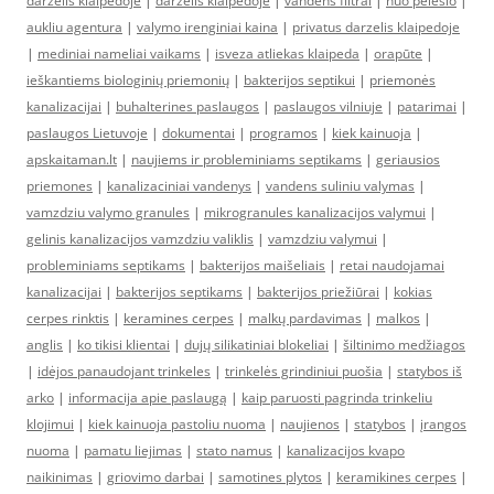
darželis klaipėdoje
|
darželis klaipėdoje
|
vandens filtrai
|
nuo pelesio
|
aukliu agentura
|
valymo irenginiai kaina
|
privatus darzelis klaipedoje
|
mediniai nameliai vaikams
|
isveza atliekas klaipeda
|
orapūte
|
ieškantiems biologinių priemonių
|
bakterijos septikui
|
priemonės
kanalizacijai
|
buhalterines paslaugos
|
paslaugos vilniuje
|
patarimai
|
paslaugos Lietuvoje
|
dokumentai
|
programos
|
kiek kainuoja
|
apskaitaman.lt
|
naujiems ir probleminiams septikams
|
geriausios
priemones
|
kanalizaciniai vandenys
|
vandens suliniu valymas
|
vamzdziu valymo granules
|
mikrogranules kanalizacijos valymui
|
gelinis kanalizacijos vamzdziu valiklis
|
vamzdziu valymui
|
probleminiams septikams
|
bakterijos maišeliais
|
retai naudojamai
kanalizacijai
|
bakterijos septikams
|
bakterijos priežiūrai
|
kokias
cerpes rinktis
|
keramines cerpes
|
malkų pardavimas
|
malkos
|
anglis
|
ko tikisi klientai
|
dujų silikatiniai blokeliai
|
šiltinimo medžiagos
|
idėjos panaudojant trinkeles
|
trinkelės grindiniui puošia
|
statybos iš
arko
|
informacija apie paslaugą
|
kaip paruosti pagrinda trinkeliu
klojimui
|
kiek kainuoja pastoliu nuoma
|
naujienos
|
statybos
|
įrangos
nuoma
|
pamatu liejimas
|
stato namus
|
kanalizacijos kvapo
naikinimas
|
griovimo darbai
|
samotines plytos
|
keramikines cerpes
|