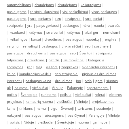
automobiliams
|
draudėjams
|
draudėjams
|
keliautojams
|
paslaugoms
|
teisiniai klausimai
|
visi paskelbimai
|
visos paslaugos
|
paslaugoms
|
straipsniams
|
zizu
|
straipsniai
|
straipsniai
|
straipsniai
|
yra
|
patys geriausi
|
paslaugos
|
nėra
|
nauda
|
svarbūs
|
rezultatui
|
rašymas
|
straipsniai
|
rašymas
|
labai geri
|
nemokami
|
reikalingos
|
kursai
|
draudimas
|
paslaugos
|
nuotėkų
|
įrenginiai
|
valymui
|
reikalingi
|
paslaugos
|
tinklaraščiai
|
seo
|
sostinėje
|
paslaugos
|
draudikams
|
paslaugos
|
seo
|
Šventoji
|
straipsniu
talpinimas
|
draudimas
|
patirtis
|
išsimokėtinai
|
kategorija
|
zombynas
|
rar
|
frag
|
visitors
|
zooprekes
|
aviabilietai internetu
|
kaina
|
kanalizacijos valiklis
|
seo straipsniai
|
pigiausias draudimas
internetu
|
paslaugos kaina
|
draudimas
|
jnn
|
tvdb
|
gprs
|
siuntos
uk
|
nakvynei
|
viešbučiai
|
Vilniuje
|
Palangoje
|
apartamentai
|
poilsis
|
Šventojoje
|
turistams
|
poilsiui
|
viešbučiai
|
roletai
|
elektros
projektas
|
kambarių nuoma
|
viešbučiai
|
Vilniuje
|
projektavimas
|
kaina
|
tinklams
|
namui
|
pigu
|
Šventoji
|
turistams
|
sostinėje
|
nakvynei
|
paslaugos
|
atostogoms
|
pasiūlymai
|
Palangoje
|
Vilniuje
|
poilsis
|
Nidoje
|
viešbučiai
|
Šventojoje
|
nuoma
|
galimybė
|