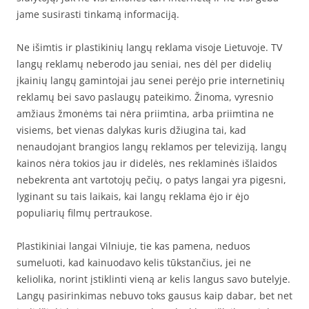
jame susirasti tinkamą informaciją.
Ne išimtis ir plastikinių langų reklama visoje Lietuvoje. TV
langų reklamų neberodo jau seniai, nes dėl per didelių
įkainių langų gamintojai jau senei perėjo prie internetinių
reklamų bei savo paslaugų pateikimo. Žinoma, vyresnio
amžiaus žmonėms tai nėra priimtina, arba priimtina ne
visiems, bet vienas dalykas kuris džiugina tai, kad
nenaudojant brangios langų reklamos per televiziją, langų
kainos nėra tokios jau ir didelės, nes reklaminės išlaidos
nebekrenta ant vartotojų pečių, o patys langai yra pigesni,
lyginant su tais laikais, kai langų reklama ėjo ir ėjo
populiarių filmų pertraukose.
Plastikiniai langai Vilniuje, tie kas pamena, neduos
sumeluoti, kad kainuodavo kelis tūkstančius, jei ne
keliolika, norint įstiklinti vieną ar kelis langus savo butelyje.
Langų pasirinkimas nebuvo toks gausus kaip dabar, bet net