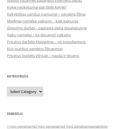
Naujos vasarinės padangos internetu pigiau
Kokie netikėtumai gali iškilti kelyje?
Kokybiškas vanduo namuose – vandens filtrai
Mediniai nameliai vaikams – kiek kainuoja
Griovimo darbai – paprasta siena daugiabutyje
Vaikų nameliai – ką dovanoti vaikams
Privatus darželis Klaipėdoje – vis populiaresnis
Kuo svarbus vandens filtravimas
Privatus lopšelis Vilniuje – nauda ir tėvams
KATEGORIJOS
Kategorijos
DEBESĖLIS
1 lygio signalizacija
2 lygio signalizacija
3 lygio signalizacija
aviabilietai