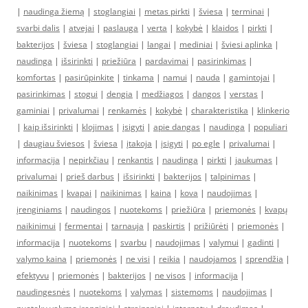
|
naudinga žiemą
|
stoglangiai
|
metas pirkti
|
šviesa
|
terminai
|
svarbi dalis
|
atvejai
|
paslauga
|
verta
|
kokybė
|
klaidos
|
pirkti
|
bakterijos
|
šviesa
|
stoglangiai
|
langai
|
mediniai
|
šviesi aplinka
|
naudinga
|
išsirinkti
|
priežiūra
|
pardavimai
|
pasirinkimas
|
komfortas
|
pasirūpinkite
|
tinkama
|
namui
|
nauda
|
gamintojai
|
pasirinkimas
|
stogui
|
dengia
|
medžiagos
|
dangos
|
verstas
|
gaminiai
|
privalumai
|
renkamės
|
kokybė
|
charakteristika
|
klinkerio
|
kaip išsirinkti
|
klojimas
|
įsigyti
|
apie dangas
|
naudinga
|
populiari
|
daugiau šviesos
|
šviesa
|
įtakoja
|
įsigyti
|
po egle
|
privalumai
|
informacija
|
nepirkčiau
|
renkantis
|
naudinga
|
pirkti
|
jaukumas
|
privalumai
|
prieš darbus
|
išsirinkti
|
bakterijos
|
talpinimas
|
naikinimas
|
kvapai
|
naikinimas
|
kaina
|
kova
|
naudojimas
|
įrenginiams
|
naudingos
|
nuotekoms
|
priežiūra
|
priemonės
|
kvapų
naikinimui
|
fermentai
|
tarnauja
|
paskirtis
|
prižiūrėti
|
priemonės
|
informacija
|
nuotekoms
|
svarbu
|
naudojimas
|
valymui
|
gadinti
|
valymo kaina
|
priemonės
|
ne visi
|
reikia
|
naudojamos
|
sprendžia
|
efektyvu
|
priemonės
|
bakterijos
|
ne visos
|
informacija
|
naudingesnės
|
nuotekoms
|
valymas
|
sistemoms
|
naudojimas
|