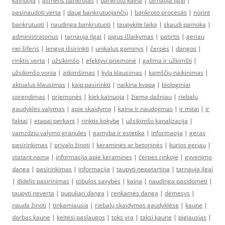
kainuoja
|
asmens bankrotas
|
bankroto kaina
|
tarnauja ilgai
|
pasinaudoti verta
|
daug bankrutuojančių
|
bankroto procesas
|
norint
bankrutuoti
|
naudinga bankrutuoti
|
taupykite laiką
|
skaudi pamoka
|
administratorius
|
tarnauja ilgai
|
pigus išlaikymas
|
patirtis
|
geriau
nei šiferis
|
lengva išsirinkti
|
unikalus gaminys
|
čerpės
|
dangos
|
rinktis verta
|
užsikimšo
|
efektyvi priemonė
|
galima ir užkimšti
|
užsikimšo vonia
|
atkimšimas
|
kyla klausimas
|
kamščių naikinimas
|
aktualus klausimas
|
kaip pasirinkti
|
naikina kvapą
|
biologiniai
sprendimas
|
priemonės
|
kiek kainuoja
|
žiemą dažniau
|
riebalu
gaudykles valymas
|
apie skaidymą
|
kaina ir naudojimas
|
ir mitai
|
ir
faktai
|
etapai perkant
|
rinktis kokybę
|
užsikimšo kanalizacija
|
vamzdziu valymo granules
|
gamyba ir estetika
|
informacija
|
geras
pasirinkimas
|
privalo žinoti
|
keraminės ar betoninės
|
kurios geriau
|
statant namą
|
informacija apie keramines
|
čerpės rinkoje
|
gyvenimo
danga
|
pasirinkimas
|
informacija
|
taupyti nepatartina
|
tarnauja ilgai
|
didelis pasirinimas
|
tobulos savybės
|
kaina
|
naudinga pasidomėti
|
taupyti neverta
|
pupuliari danga
|
renkamės dangą
|
dėmesys
|
nauda žinoti
|
tinkamiausia
|
riebalų skaidymas gaudyklėse
|
kaune
|
darbas kaune
|
keitėsi paslaugos
|
toks yra
|
taksi kaune
|
pigiausias
|