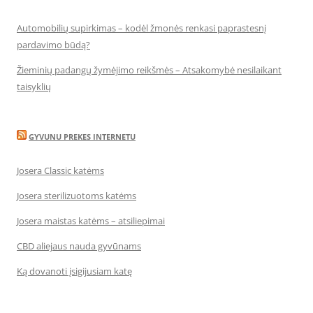
Automobilių supirkimas – kodėl žmonės renkasi paprastesnį
pardavimo būdą?
Žieminių padangų žymėjimo reikšmės – Atsakomybė nesilaikant
taisyklių
GYVUNU PREKES INTERNETU
Josera Classic katėms
Josera sterilizuotoms katėms
Josera maistas katėms – atsiliepimai
CBD aliejaus nauda gyvūnams
Ką dovanoti įsigijusiam katę