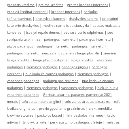
greitasis kreditas
|
greitas kreditas
|
greitas kreditas internetu
|
greitieji kreditai internetu
|
kreditas internetu
|
paskolos
refinansavimas
|
draskykles katems
|
draskykles katems
|
pripratinti
kate prie draskykles
|
medinis namelis su ciuozykla
|
sausas maistas ar
konservai
|
isvalyti tepalo demes
|
seo straipsniu talpinimas
|
seo
straipsniu talpinimas
|
padangos internetu
|
padangos internetu
|
pigios padangos
|
padangos internetu
|
padangos internetu
|
padangos internetu
|
neuzsalantis zieminis langu ploviklis
|
zieminis
langu ploviklis
|
langu plovimo skystis
|
langu ploviklis
|
vasarines
padangos
|
ziemines padangos
|
padangos pigiau
|
padangos
internetu
|
nuo kada keiciamos padangos
|
ziemines padangos
|
vasarines padangos
|
padangu pasirinkimas
|
nuo kada keiciamos
padangos
|
ziemines padangos
|
vasarines padangos
|
Kiek kainuoja
vasarines padangos
|
Geriausi asariniu padangu gamintojai 2021
metais
|
tofu su bambuko anglimi
|
tofu zalios arbatos ekstraktu
|
tofu
kraikas originalus
|
prekiu gyvunams grazinimas
|
elektromobiliu
krovimo stoteles
|
paskolos bustui
|
mini paskolos internetu
|
kaciu
mityba
|
išmokykite katę
|
perkraustymo paslaugos vilniuje
|
meistras