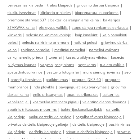
pervezimas klaipeda
|
tralas klaipeda
|
griovimo darbai klaipeda
|
siukliu isvezimas
|
klinkerio trinkeles
|
biopreparatai nuotekoms
|
priemone starwax 637
|
bakterijos irenginiams kaina
|
bakterijos
STARWAX kaina
|
efektyvus valiklis
|
stogo danga renkames geriausia
|
klinkeris
|
pelesio naikinimas vonioje
|
kaip isnaikinti
|
kaip panaikinti
pelesi
|
pelesiu naikinimo priemone
|
naikinti pelesi
|
griovimo darbai
kaina
|
zaidimo nameliai
|
mediniai nameliai
|
nameliai vaikams
|
vaikų namelių priedai
|
toneriai
|
kaseciu pildymas vilnius
|
kaseciu
pildymas kaunas
|
valymo įrenginiams
|
septikams
|
tualeto valiklis
|
spausdintuvu kainos
|
vestuviu fotografai
|
muro sienu griovimas
|
seo
|
bateriju ikrovimas
|
patikimumas
|
orapute JDK S 60
|
oraputes
membranos
|
indu ploviklis
|
pavojingu atlieku tvarkymas
|
griovimo
darbai kaina
|
geliu pristatymas
|
apatinis trikotazas
|
bakterijos
kanalizacijai
|
kosmetika internetu pigiau
|
valentino dienos dovanos
|
apatinis trikotazas moterims
|
bakterijoskanalizacijai.lt
|
darzelis
klaipedoje
|
vaiku darzelis klaipedoje
|
pagalba tėvams klaipėdoje
|
privatus darželis klaipėdoje gelbėja
|
darželis klaipėdoje
|
pasirinkimas
klaipėdoje
|
darželis klaipėdoje
|
privatus darželis klaipėdoje
|
privatus