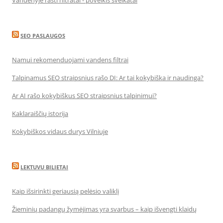
Vandenyje rasti nitratai - poveikis sveikatai
SEO PASLAUGOS
Namui rekomenduojami vandens filtrai
Talpinamus SEO straipsnius rašo DI: Ar tai kokybiška ir naudinga?
Ar AI rašo kokybiškus SEO straipsnius talpinimui?
Kaklaraiščių istorija
Kokybiškos vidaus durys Vilniuje
LEKTUVU BILIETAI
Kaip išsirinkti geriausią pelėsio valiklį
Žieminių padangų žymėjimas yra svarbus – kaip išvengti klaidų