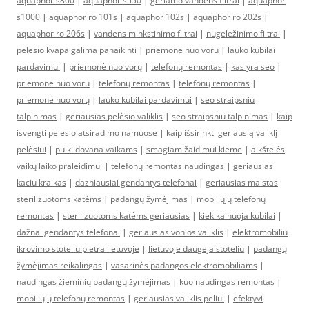
aquaphor s800
|
aquaphor s550
|
geriamo vandens filtrai
|
aquaphor
s1000
|
aquaphor ro 101s
|
aquaphor 102s
|
aquaphor ro 202s
|
aquaphor ro 206s
|
vandens minkstinimo filtrai
|
nugeležinimo filtrai
|
pelesio kvapa galima panaikinti
|
priemone nuo voru
|
lauko kubilai
pardavimui
|
priemonė nuo vorų
|
telefonų remontas
|
kas yra seo
|
priemone nuo voru
|
telefonų remontas
|
telefonų remontas
|
priemonė nuo vorų
|
lauko kubilai pardavimui
|
seo straipsniu
talpinimas
|
geriausias pelėsio valiklis
|
seo straipsniu talpinimas
|
kaip
isvengti pelesio atsiradimo namuose
|
kaip išsirinkti geriausią valiklį
pelėsiui
|
puiki dovana vaikams
|
smagiam žaidimui kieme
|
aikštelės
vaikų laiko praleidimui
|
telefonų remontas naudingas
|
geriausias
kaciu kraikas
|
dazniausiai gendantys telefonai
|
geriausias maistas
sterilizuotoms katėms
|
padangų žymėjimas
|
mobiliųjų telefonų
remontas
|
sterilizuotoms katėms geriausias
|
kiek kainuoja kubilai
|
dažnai gendantys telefonai
|
geriausias vonios valiklis
|
elektromobiliu
ikrovimo stoteliu pletra lietuvoje
|
lietuvoje daugeja stoteliu
|
padangų
žymėjimas reikalingas
|
vasarinės padangos elektromobiliams
|
naudingas žieminių padangų žymėjimas
|
kuo naudingas remontas
|
mobiliųjų telefonų remontas
|
geriausias valiklis peliui
|
efektyvi