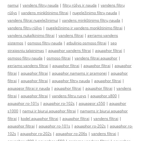
namui
|
vandens filtrų nauda
|
filtrų rūšys ir nauda
|
vandens filtrų
rūšys
|
vandens minkštinimo filtrai
|
nugeležinimo filtrų nauda
|
vandens filtrai nugeležinimui
|
vandens minkštinimo filtrų nauda
|
vandens filtrų rūšys
|
nugeležinimo ir vandens monkštinimo filtrai
|
vandens nukalkinimo filtrai
|
vandens filtrai
|
geriamo vandens
sistemos
|
osmoso filtrų nauda
|
atbulinio osmoso filtrai
|
seo
straipsniu talpinimas
|
aquaphor vandens filtrai
|
aquaphor filtrai
|
osmoso filtrų nauda
|
osmoso filtrai
|
vandens filtrai aquaphor
|
geriamo vandens filtrai
|
aquaphor filtrai
|
aquaphor filtrai
|
aquaphor
filtrai
|
aquaphor filtrai
|
aquaphor namams ir pramonei
|
aquaphor
filtrai
|
aquaphor filtrai
|
aquaphor filtrų nauda
|
aquaphor filtrai
|
aquapgor filtrai ir nauda
|
aquaphor filtrai
|
aquaphor filtrai
|
vandens
filtrai
|
aquaphor filtrai
|
vandens filtru rusys
|
aquaphor s800
|
aquaphor ro-101s
|
aquaphor ro-102s
|
aquapgor s550
|
aquaphor
s1000
|
namui ir biurui aquaphor filtrai
|
namams ir biurui aquaphor
filtrai
|
kodel aquaphor filtrai
|
aquaphor filtrai
|
vandens filtrai
|
aquaphor filtrai
|
aquaphor ro-101s
|
aquaphor ro-202s
|
aquaphor ro-
102s
|
aquaphor ro-202s
|
aquaphor ro-206s
|
vandens filtrai
|