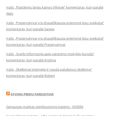
Įrašo „Plastikinių langų kainos Vilniuje“ komentaras, kurį parašė
Algis
Įrašo „Prezervatyvai yra draugiškiausia priemonė Jūsų sveikatai“
komentaras, kurį parašė Sargiai
Įrašo „Prezervatyvai yra draugiškiausia priemonė Jūsų sveikatai“
komentaras, kurį parašė Prezervatyvai
Įrašo „Svarbi informacija apie vairavimo mokyklą Auruda“
komentaras, kurį parašė Kristina
Įrašo „Skelbimai internete ir nauda patalpinus skelbimą“
komentaras, kurį parašė Robert
GYVUNU PREKIU PARDUOTUVE
Geriausias maistas sterilizuotoms katėms - JOSERA