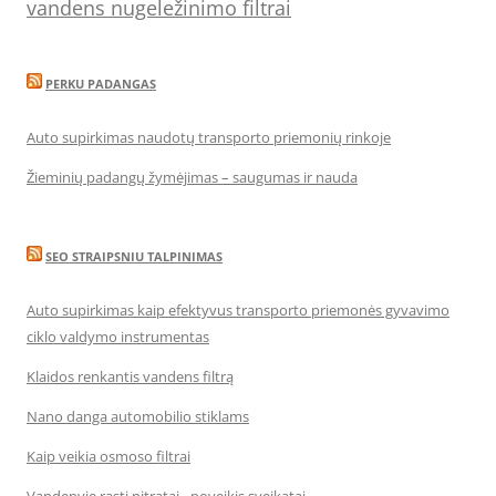
vandens nugeležinimo filtrai
PERKU PADANGAS
Auto supirkimas naudotų transporto priemonių rinkoje
Žieminių padangų žymėjimas – saugumas ir nauda
SEO STRAIPSNIU TALPINIMAS
Auto supirkimas kaip efektyvus transporto priemonės gyvavimo
ciklo valdymo instrumentas
Klaidos renkantis vandens filtrą
Nano danga automobilio stiklams
Kaip veikia osmoso filtrai