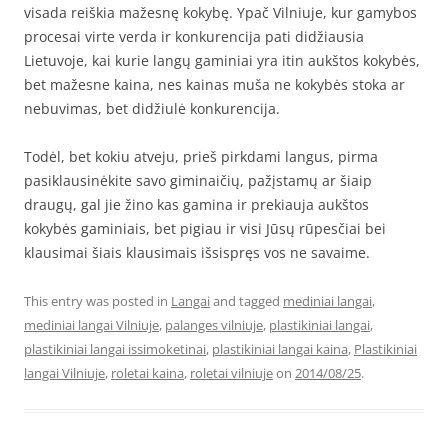
visada reiškia mažesnę kokybę. Ypač Vilniuje, kur gamybos
procesai virte verda ir konkurencija pati didžiausia
Lietuvoje, kai kurie langų gaminiai yra itin aukštos kokybės,
bet mažesne kaina, nes kainas muša ne kokybės stoka ar
nebuvimas, bet didžiulė konkurencija.
Todėl, bet kokiu atveju, prieš pirkdami langus, pirma
pasiklausinėkite savo giminaičių, pažįstamų ar šiaip
draugų, gal jie žino kas gamina ir prekiauja aukštos
kokybės gaminiais, bet pigiau ir visi Jūsų rūpesčiai bei
klausimai šiais klausimais išsispręs vos ne savaime.
This entry was posted in
Langai
and tagged
mediniai langai
,
mediniai langai Vilniuje
,
palanges vilniuje
,
plastikiniai langai
,
plastikiniai langai issimoketinai
,
plastikiniai langai kaina
,
Plastikiniai
langai Vilniuje
,
roletai kaina
,
roletai vilniuje
on
2014/08/25
.