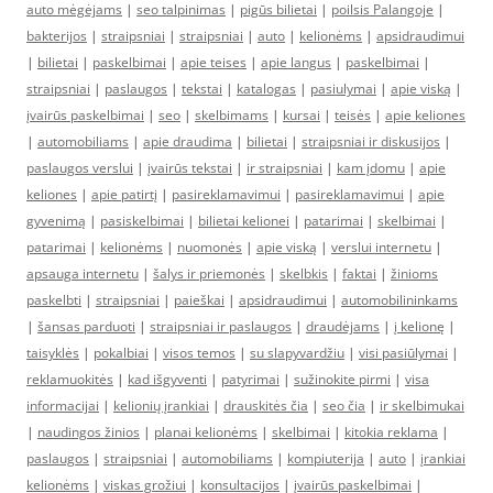
auto mėgėjams
|
seo talpinimas
|
pigūs bilietai
|
poilsis Palangoje
|
bakterijos
|
straipsniai
|
straipsniai
|
auto
|
kelionėms
|
apsidraudimui
|
bilietai
|
paskelbimai
|
apie teises
|
apie langus
|
paskelbimai
|
straipsniai
|
paslaugos
|
tekstai
|
katalogas
|
pasiulymai
|
apie viską
|
įvairūs paskelbimai
|
seo
|
skelbimams
|
kursai
|
teisės
|
apie keliones
|
automobiliams
|
apie draudima
|
bilietai
|
straipsniai ir diskusijos
|
paslaugos verslui
|
įvairūs tekstai
|
ir straipsniai
|
kam įdomu
|
apie
keliones
|
apie patirtį
|
pasireklamavimui
|
pasireklamavimui
|
apie
gyvenimą
|
pasiskelbimai
|
bilietai kelionei
|
patarimai
|
skelbimai
|
patarimai
|
kelionėms
|
nuomonės
|
apie viską
|
verslui internetu
|
apsauga internetu
|
šalys ir priemonės
|
skelbkis
|
faktai
|
žinioms
paskelbti
|
straipsniai
|
paieškai
|
apsidraudimui
|
automobilininkams
|
šansas parduoti
|
straipsniai ir paslaugos
|
draudėjams
|
į kelionę
|
taisyklės
|
pokalbiai
|
visos temos
|
su slapyvardžiu
|
visi pasiūlymai
|
reklamuokitės
|
kad išgyventi
|
patyrimai
|
sužinokite pirmi
|
visa
informacijai
|
kelionių įrankiai
|
drauskitės čia
|
seo čia
|
ir skelbimukai
|
naudingos žinios
|
planai kelionėms
|
skelbimai
|
kitokia reklama
|
paslaugos
|
straipsniai
|
automobiliams
|
kompiuterija
|
auto
|
įrankiai
kelionėms
|
viskas grožiui
|
konsultacijos
|
įvairūs paskelbimai
|