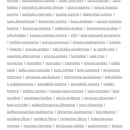
vilniuje
|
odontologijos klinika
|
super premium
|
sunu maistas
|
sunu
edalas
|
valandinis darzelis vilniuje
|
josera katems
|
josera maistas
sunims
|
paskolos internetu
|
guoliai sunims
|
dubeneliai sunims
|
sunu dziovintuvai
|
konservai sunims
|
kaciu tualetas
|
sausas maistas
katems
|
konservai katems
|
silikoninis kraikas
|
bentonitinis kraikas
|
tofu kraikas
|
sausas maistas sunims
|
info
|
kaip sutaupyti gyvunams
|
prekes gyvunams
|
gyvunu prieziura
|
gyvunu augintojams
|
šunims
|
katėms
|
gyvunu prekes
|
tofu kraiko naudojimas
|
ar patiks tofu
|
augalinė alternatyva
|
gyvunu prekes
|
kontaktai
|
apie mus
|
naujienos
|
nuorodos
|
nuorodos
|
nuorodos
|
gyvunu prekes
|
edalo
itaka
|
itaka sunu isvaizdai
|
sunu mityba
|
kaip sutaupyti
|
gyvunams
internetu
|
geriausia parduotuve
|
internetine parduotuve
|
kokybiskas
ir subalansuotas
|
pavadeliai katems
|
pavadeliai sunims
|
prekes
katems
|
prekes sunims
|
sausas sunu maistas
|
sunu maistas
|
kaip
ismokyti
|
ypatingas kraikas
|
akcija prekems
|
geriausi siltnamiai
|
kaip issirinkti
|
polikarbonatiniai šiltnamiai
|
tvirti siltnamiai
|
polikarbonatiniai atsiliepimai
|
šiltnamiai atsiliepimai
|
led reklama
|
vandens filtrai
|
vandens filtrai
|
renkamės filtrus
|
tinkamiausias
maistas
|
maistas internetu
|
geriausias ėdalas
|
augintojams
|
blogas