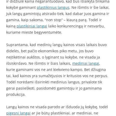
ir didžiulė kaina negarantuodavo, kad bus išlaikyta tinkama
kokybė gaminant
plastikinius langus
. Ne išimtis ir šie laikai,
juk langų gamintojų atsirado tiek, kad dabar juos gamina ir
gamina, kaip sakoma, “non stop” – kiaurą parą. Todėl ir
kainą
plastikiniai langai
laiko konkurencingą ir nesvarbu,
kuriame mieste begyventumėte.
Suprantama, kad medinių langų kainos visais laikais buvo
didelės, bet pačio ekonomikos piko metu, jos buvo
neįtikėtinai aukštos, o lyginant su kokybe, ne visada ja
išsiskirdavo. Ne išimtis ir šiais laikais,
mediniai langai
,
kurie gaminami vos ne ant kiekvieno kampo. Bet džiugina
tai, kad kainos yra sumažėjusios ir kritusios vos ne perpus.
Todėl norėdami išsirinkti medinius langus, privalote tik
gerai pasiieškoti, pasidomėti gamintoju ir jo gaminama
produkcija.
Langų kainos ne visada parodo ar išduoda jų kokybę, todėl
pigesni langai
ar jie būtų plastikiniai, ar mediniai, ne