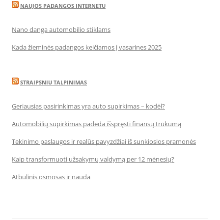
NAUJOS PADANGOS INTERNETU
Nano danga automobilio stiklams
Kada žieminės padangos keičiamos į vasarines 2025
STRAIPSNIU TALPINIMAS
Geriausias pasirinkimas yra auto supirkimas – kodėl?
Automobilių supirkimas padeda išspręsti finansų trūkumą
Tekinimo paslaugos ir realūs pavyzdžiai iš sunkiosios pramonės
Kaip transformuoti užsakymų valdymą per 12 mėnesių?
Atbulinis osmosas ir nauda