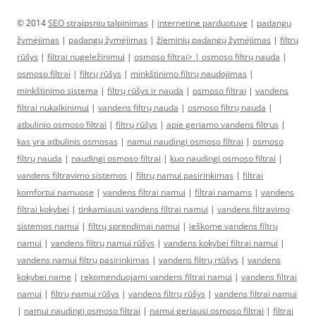
© 2014
SEO straipsniu talpinimas
|
internetine parduotuve
|
padangų
žymėjimas
|
padangų žymėjimas
|
žieminių padangų žymėjimas
|
filtrų
rūšys
|
filtrai nugeležinimui
|
osmoso filtrai> |
osmoso filtrų nauda
|
osmoso filtrai
|
filtrų rūšys
|
minkštinimo filtrų naudojimas
|
minkštinimo sistema
|
filtrų rūšys ir nauda
|
osmoso filtrai
|
vandens
filtrai nukalkinimui
|
vandens filtrų nauda
|
osmoso filtrų nauda
|
atbulinio osmoso filtrai
|
filtrų rūšys
|
apie geriamo vandens filtrus
|
kas yra atbulinis osmosas
|
namui naudingi osmoso filtrai
|
osmoso
filtrų nauda
|
naudingi osmoso filtrai
|
kuo naudingi osmoso filtrai
|
vandens filtravimo sistemos
|
filtrų namui pasirinkimas
|
filtrai
komfortui namuose
|
vandens filtrai namui
|
filtrai namams
|
vandens
filtrai kokybei
|
tinkamiausi vandens filtrai namui
|
vandens filtravimo
sistemos namui
|
filtrų sprendimai namui
|
ieškome vandens filtrų
namui
|
vandens filtrų namui rūšys
|
vandens kokybei filtrai namui
|
vandens namui filtrų pasirinkimas
|
vandens filtrų rtūšys
|
vandens
kokybei name
|
rekomenduojami vandens filtrai namui
|
vandens filtrai
namui
|
filtrų namui rūšys
|
vandens filtrų rūšys
|
vandens filtrai namui
|
namui naudingi osmoso filtrai
|
namui geriausi osmoso filtrai
|
filtrai