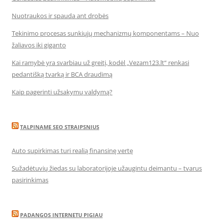
Nuotraukos ir spauda ant drobės
Tekinimo procesas sunkiųjų mechanizmų komponentams – Nuo
žaliavos iki giganto
Kai ramybė yra svarbiau už greitį, kodėl „Vezam123.lt“ renkasi
pedantišką tvarką ir BCA draudimą
Kaip pagerinti užsakymų valdymą?
TALPINAME SEO STRAIPSNIUS
Auto supirkimas turi realią finansinę vertę
Sužadėtuvių žiedas su laboratorijoje užaugintu deimantu – tvarus
pasirinkimas
PADANGOS INTERNETU PIGIAU