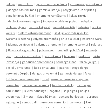
įtakoja
|
kaip sukurti
|
geriausias sprendimas
|
geriausias pasirinkimas
|
dangos pasirinkimas
|
gaminio istorija
|
palyginkime už ar prieš
|
pagalbininkas buičiai
|
priemonė kamščiams
|
kokias rinktis
|
indaploviu tabletes pigiau
|
indaploviu tabletes pigiau
|
indaploviu
tabletes pigiau
|
ne toks kaip visi
|
vamzdziu valiklis
|
tabletes
|
vonios
valiklis
|
tualeto valymo priemonė
|
stiklų ir veidrodžių valiklis
|
tvoroms iš betono
|
valymo priemonės
|
arko blokeliai
|
išskirtinė tvora
|
idomus straipsniai
|
valymas priemone
|
priemonė valymui
|
rulonais
|
išbandykite granules
|
priemonės
|
gaudyklių priežiūrai
|
tarnauja
ilgai
|
betoninė ar medinė
|
pasirinkimas
|
tvoroms
|
paskirtis
|
tvirta
investicija
|
geriausias sprendimas
|
naudinga žinoti
|
tarnauja ilgai
|
blokelių privalumai
|
kokie privalumai
|
patirtis
|
stogo danga
|
betoninės čerpės
|
dangos privalumai
|
geriausia danga
|
faktai
|
fizinio asmens bankrotas
|
fizinių asmenų bankroto įstatymas
|
bankrotas
|
bankroto pasekmės
|
turintiems skolų
|
asmuo gali
bankrutuoti
|
skelbti naudinga
|
pagalba
|
kaip elgtis
|
naujas
gyvenimas
|
3 metai
|
išsigelbėjimas
|
asmens bankrotas
|
europos
sąjungoje
|
asmuo gali
|
bankrotas asmeniui
|
bankrotas
|
kiek