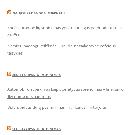
NAUJOS PADANGOS INTERNETU
Kodėl automobilių supirkimas ypač naudingas parduodant seną,
daužtą
Žieminių padangų reikšmės – Nauda ir atsakomybė pažeidus
taisykles
SEO STRAIPSNIU TALPINIMAS
Automobilių supirkimas kaip operatyvus sprendimas – finansinio
likvidumo mechanizmas
Didelis vidaus durų pasirinkimas – rankenos ir interjeras
SEO STRAIPSNIU TALPINIMAS