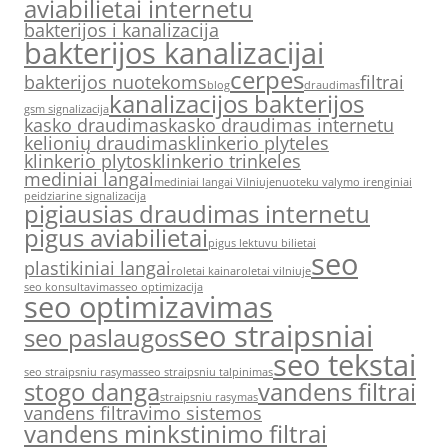
aviabilietai internetu
bakterijos i kanalizacija
bakterijos kanalizacijai
cerpes
bakterijos nuotekoms
filtrai
blog
draudimas
kanalizacijos bakterijos
gsm signalizacija
kasko draudimas
kasko draudimas internetu
kelionių draudimas
klinkerio plyteles
klinkerio plytos
klinkerio trinkeles
mediniai langai
mediniai langai Vilniuje
nuoteku valymo irenginiai
peidziarine signalizacija
pigiausias draudimas internetu
pigus aviabilietai
pigus lektuvu bilietai
seo
plastikiniai langai
roletai kaina
roletai vilniuje
seo konsultavimas
seo optimizacija
seo optimizavimas
seo straipsniai
seo paslaugos
seo tekstai
seo straipsniu rasymas
seo straipsniu talpinimas
stogo danga
vandens filtrai
straipsniu rasymas
vandens filtravimo sistemos
vandens minkstinimo filtrai