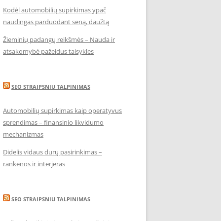
Kodėl automobilių supirkimas ypač
naudingas parduodant seną, daužtą
Žieminių padangų reikšmės – Nauda ir
atsakomybė pažeidus taisykles
SEO STRAIPSNIU TALPINIMAS
Automobilių supirkimas kaip operatyvus
sprendimas – finansinio likvidumo
mechanizmas
Didelis vidaus durų pasirinkimas –
rankenos ir interjeras
SEO STRAIPSNIU TALPINIMAS