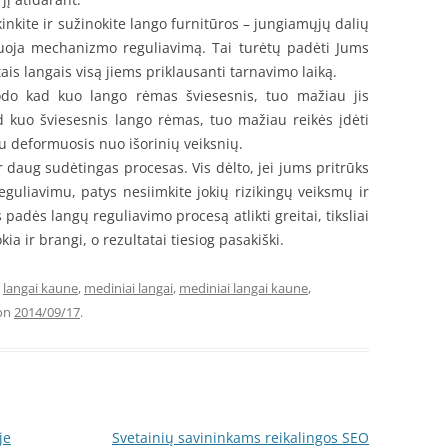
škinkite ir sužinokite lango furnitūros – jungiamųjų dalių
uoja mechanizmo reguliavimą. Tai turėtų padėti Jums
ais langais visą jiems priklausanti tarnavimo laiką.
odo kad kuo lango rėmas šviesesnis, tuo mažiau jis
d kuo šviesesnis lango rėmas, tuo mažiau reikės įdėti
iau deformuosis nuo išorinių veiksnių.
 daug sudėtingas procesas. Vis dėlto, jei jums pritrūks
eguliavimu, patys nesiimkite jokių rizikingų veiksmų ir
s padės langų reguliavimo procesą atlikti greitai, tiksliai
kia ir brangi, o rezultatai tiesiog pasakiški.
d
langai kaune
,
mediniai langai
,
mediniai langai kaune
,
on
2014/09/17
.
je
Svetainių savininkams reikalingos SEO