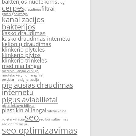
bakterijos nuotekoms
blog
cerpes
filtrai
draudimas
gsm signalizacija
kanalizacijos
bakterijos
kasko draudimas
kasko draudimas internetu
kelionių draudimas
klinkerio plyteles
klinkerio plytos
klinkerio trinkeles
mediniai langai
mediniai langai Vilniuje
nuoteku valymo irenginiai
peidziarine signalizacija
pigiausias draudimas
internetu
pigus aviabilietai
pigus lektuvu bilietai
plastikiniai langai
roletai kaina
seo
roletai vilniuje
seo konsultavimas
seo optimizacija
seo optimizavimas