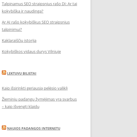
Talpinamus SEO straipsnius rašo DI: Ar tai
kokybiška ir naudinga?
Ar AI rašo kokybiškus SEO straipsnius
talpinimui?
Kaklaraiščių istorija
Kokybiškos vidaus durys Vilniuje
LEKTUVU BILIETAI
Kaip išsirinkti geriausią pelėsio valiklį
Žieminių padangų žymėjimas yra svarbus
– kaip išvengti klaidų
NAUJOS PADANGOS INTERNETU