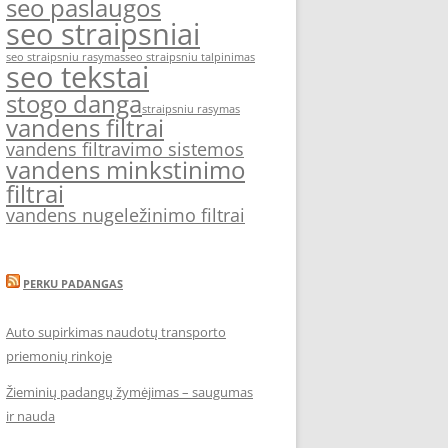
seo paslaugos
seo straipsniai
seo straipsniu rasymas
seo straipsniu talpinimas
seo tekstai
stogo danga
straipsniu rasymas
vandens filtrai
vandens filtravimo sistemos
vandens minkstinimo
filtrai
vandens nugeležinimo filtrai
PERKU PADANGAS
Auto supirkimas naudotų transporto
priemonių rinkoje
Žieminių padangų žymėjimas – saugumas
ir nauda