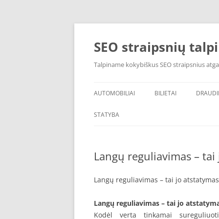
Skip
to
content
SEO straipsnių talp
Talpiname kokybiškus SEO straipsnius atga
AUTOMOBILIAI
BILIETAI
DRAUD
STATYBA
Langų reguliavimas – tai 
Langų reguliavimas – tai jo atstatymas
Langų reguliavimas – tai jo atstatyma
Kodėl verta tinkamai sureguliuot