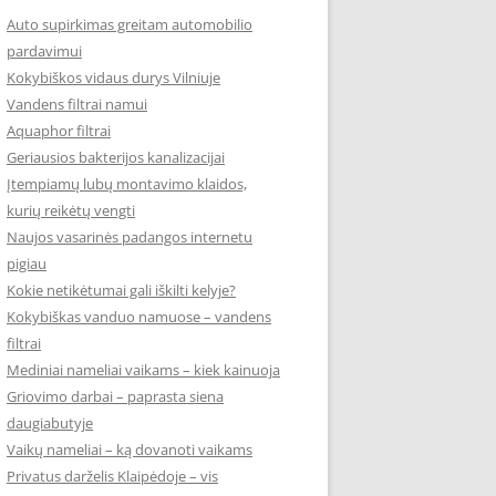
Auto supirkimas greitam automobilio
pardavimui
Kokybiškos vidaus durys Vilniuje
Vandens filtrai namui
Aquaphor filtrai
Geriausios bakterijos kanalizacijai
Įtempiamų lubų montavimo klaidos,
kurių reikėtų vengti
Naujos vasarinės padangos internetu
pigiau
Kokie netikėtumai gali iškilti kelyje?
Kokybiškas vanduo namuose – vandens
filtrai
Mediniai nameliai vaikams – kiek kainuoja
Griovimo darbai – paprasta siena
daugiabutyje
Vaikų nameliai – ką dovanoti vaikams
Privatus darželis Klaipėdoje – vis