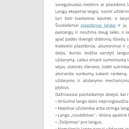
sureguliuotas medinis ar plastikinis 
Langų ekspertai teigia, norint užtikri
turi būti tvarkomos kasmet, o tarp
Šiuolaikiniai
plastikiniai langai
ir jų 
pastangų ir neužima daug laiko, o lai
ypač padės išvengti didesnių išlaidų 
Kiekvieni plastikiniai, aliumininiai ir
dalys, kurios leidžia varstyti lang
uždarymą. Laikui einant sumontuotą lan
vėjas, statinės iškrovos, todėl sutri
atsiranda sunkumų sukant rankeną, g
uždarymo ir atidarymo mechanizm
plyšius.
Dažniausiai pasitaikantys atvejai, kai r
• Viršutinė lango dalis neprisiglaudži
• Nepilnai užsilenkia arba stringa lan
• Lango „nusėdimas“ – kliūna apatinė l
• „Švilpimas“ pro langus,
• Nemalonūs lango garsai uždarant ar 