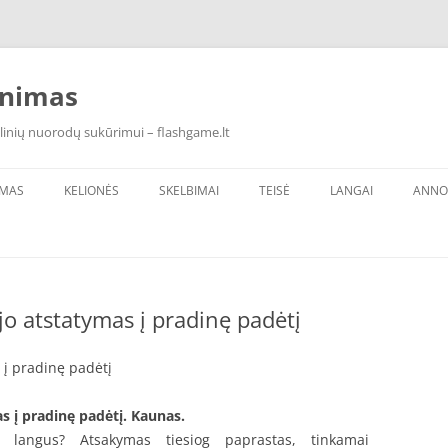
inimas
linių nuorodų sukūrimui – flashgame.lt
IMAS
KELIONĖS
SKELBIMAI
TEISĖ
LANGAI
ANNO
jo atstatymas į pradinę padėtį
 į pradinę padėtį
s į pradinę padėtį. Kaunas.
i langus? Atsakymas tiesiog paprastas, tinkamai