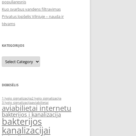
populiaresnis
Kuo svarbus vandens filtravimas
Privatus lopšelis Vilniuje – nauda ir
tėvams
KATEGORIJOS
Kategorijos
DEBESĖLIS
1 lygio signalizacija
2 lygio signalizacija
3 lygio signalizacija
aviabilietai
aviabilietai internetu
bakterijos i kanalizacija
bakterijos
kanalizacijai