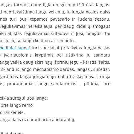
langas, tarnaus daug ilgiau negu neprižiūrėtas langas.
nti nepriekaištingą langų veikimą, jų jungiamosios dalys
inės turi būti tepamos pavasario ir rudens sezonu.
reguliavimas nereikalauja per daug didelių žmogaus
ku atliktas reguliavimas sutaupys ir Jūsų pinigus. Tai
susijusių su lango keitimu ar remontu.
mediniai langai
turi specialiai pritaikytas jungiamąsias
us įvairiausiomis kryptimis bei užtikrina jų sandaru
gą veikia daug skirtingų išorinių jėgų – karštis, šaltis,
nka sklandus lango mechanizmo darbas, langas „nusėda“,
irdimas lango jungiamųjų dalių traškėjimas, stringa
as, prarandamas lango sandarumas – pūtimas pro
eikia sureguliuoti langą:
a prie lango rėmo,
go rankenėlė,
ango dalis uždarant arba atidarant jį,
jį atidarant.