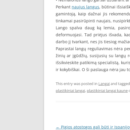
Perkant
naujus langus
, būtinai išsiai
gamintoją, kaip dažnai jis rekomend
tinkamai pasirūpinti naujais, nusipirkt
Lango spalva daug ką lemia, pasir
deformuojasi. Tad priėjus išvada, ka
darbo jį tvarkant, nes jis tiesiog maž
Paprastai langų reguliavimas nėra per
žinių ar įgūdžių, susijusių su langų r
išsikvieskite patikimą specialistą, kuri
ir kokybiškai. O ši paslauga nėra jau to
This entry was posted in
Langai
and tagge
plastikiniai langai
,
plastikiniai langai kaune
Post
←
Pigios atostogos gali būti ir Ispanijo