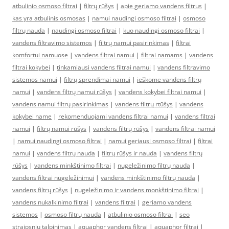
atbulinio osmoso filtrai
|
filtrų rūšys
|
apie geriamo vandens filtrus
|
kas yra atbulinis osmosas
|
namui naudingi osmoso filtrai
|
osmoso
filtrų nauda
|
naudingi osmoso filtrai
|
kuo naudingi osmoso filtrai
|
vandens filtravimo sistemos
|
filtrų namui pasirinkimas
|
filtrai
komfortui namuose
|
vandens filtrai namui
|
filtrai namams
|
vandens
filtrai kokybei
|
tinkamiausi vandens filtrai namui
|
vandens filtravimo
sistemos namui
|
filtrų sprendimai namui
|
ieškome vandens filtrų
namui
|
vandens filtrų namui rūšys
|
vandens kokybei filtrai namui
|
vandens namui filtrų pasirinkimas
|
vandens filtrų rtūšys
|
vandens
kokybei name
|
rekomenduojami vandens filtrai namui
|
vandens filtrai
namui
|
filtrų namui rūšys
|
vandens filtrų rūšys
|
vandens filtrai namui
|
namui naudingi osmoso filtrai
|
namui geriausi osmoso filtrai
|
filtrai
namui
|
vandens filtrų nauda
|
filtrų rūšys ir nauda
|
vandens filtrų
rūšys
|
vandens minkštinimo filtrai
|
nugeležinimo filtrų nauda
|
vandens filtrai nugeležinimui
|
vandens minkštinimo filtrų nauda
|
vandens filtrų rūšys
|
nugeležinimo ir vandens monkštinimo filtrai
|
vandens nukalkinimo filtrai
|
vandens filtrai
|
geriamo vandens
sistemos
|
osmoso filtrų nauda
|
atbulinio osmoso filtrai
|
seo
straipsniu talpinimas
|
aquaphor vandens filtrai
|
aquaphor filtrai
|