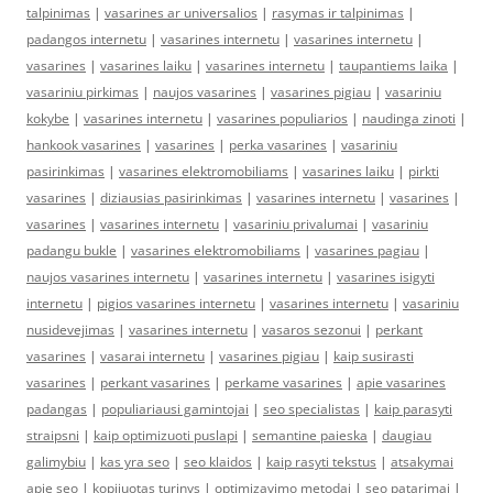
talpinimas
|
vasarines ar universalios
|
rasymas ir talpinimas
|
padangos internetu
|
vasarines internetu
|
vasarines internetu
|
vasarines
|
vasarines laiku
|
vasarines internetu
|
taupantiems laika
|
vasariniu pirkimas
|
naujos vasarines
|
vasarines pigiau
|
vasariniu
kokybe
|
vasarines internetu
|
vasarines populiarios
|
naudinga zinoti
|
hankook vasarines
|
vasarines
|
perka vasarines
|
vasariniu
pasirinkimas
|
vasarines elektromobiliams
|
vasarines laiku
|
pirkti
vasarines
|
diziausias pasirinkimas
|
vasarines internetu
|
vasarines
|
vasarines
|
vasarines internetu
|
vasariniu privalumai
|
vasariniu
padangu bukle
|
vasarines elektromobiliams
|
vasarines pagiau
|
naujos vasarines internetu
|
vasarines internetu
|
vasarines isigyti
internetu
|
pigios vasarines internetu
|
vasarines internetu
|
vasariniu
nusidevejimas
|
vasarines internetu
|
vasaros sezonui
|
perkant
vasarines
|
vasarai internetu
|
vasarines pigiau
|
kaip susirasti
vasarines
|
perkant vasarines
|
perkame vasarines
|
apie vasarines
padangas
|
populiariausi gamintojai
|
seo specialistas
|
kaip parasyti
straipsni
|
kaip optimizuoti puslapi
|
semantine paieska
|
daugiau
galimybiu
|
kas yra seo
|
seo klaidos
|
kaip rasyti tekstus
|
atsakymai
apie seo
|
kopijuotas turinys
|
optimizavimo metodai
|
seo patarimai
|