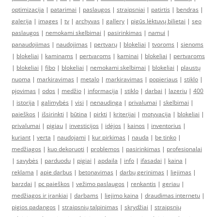
optimizacija
|
patarimai
|
paslaugos
|
straipsniai
|
patirtis
|
bendras
|
galerija
|
images
|
tv
|
archyvas
|
gallery
|
pigūs lėktuvų bilietai
|
seo
paslaugos
|
nemokami skelbimai
|
pasirinkimas
|
namui
|
panaudojimas
|
naudojimas
|
pertvarų
|
blokeliai
|
tvoroms
|
sienoms
|
blokeliai
|
kaminams
|
pertvaroms
|
kaminai
|
blokeliai
|
pertvaroms
|
blokeliai
|
fibo
|
blokeliai
|
nemokami skelbimai
|
blokeliai
|
plaustų
nuoma
|
markiravimas
|
metalo
|
markiravimas
|
popieriaus
|
stiklo
|
pjovimas
|
odos
|
medžio
|
informacija
|
stiklo
|
darbai
|
lazeriu
|
400
|
istorija
|
galimybės
|
visi
|
nenaudinga
|
privalumai
|
skelbimai
|
paieškos
|
išsirinkti
|
būtina
|
pirkti
|
kriterijai
|
motyvacija
|
blokeliai
|
privalumai
|
pigiau
|
investicijos
|
idėjos
|
kainos
|
inventorius
|
kuriant
|
verta
|
naudojami
|
kur pirkimas
|
nauda
|
be tinko
|
medžiagos
|
kuo dekoruoti
|
problemos
|
pasirinkimas
|
profesionalai
|
savybės
|
parduodu
|
pigiai
|
apdaila
|
info
|
ifasadai
|
kaina
|
reklama
|
apie darbus
|
betonavimas
|
darbų gerinimas
|
liejimas
|
barzdai
|
pc paieškos
|
vežimo paslaugos
|
renkantis
|
geriau
|
medžiagos ir įrankiai
|
darbams
|
liejimo kaina
|
draudimas internetu
|
pigios padangos
|
straipsnių talpinimas
|
skrydžiai
|
straipsnių