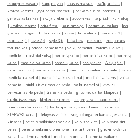
maudynės vasarą
|
šunų mityba
|
sausas maistas
|
kačių kraikas
|
kraikas katėms
|
gyvūnams internetu
|
perkamiausios internetu
|
geriausias kraikas
|
akcija prekems
|
zooprekės
|
kaip išsirinkti kraiką
|
kraikas katėms
|
brita filtrai
|
kaip ismokyti
|
natūralus kraikas
|
kas
yra odontologas
|
brita maxtra
|
aluna
|
brita aluna
|
marella 2,4
|
marella 3,5
|
style 2,4
|
style 3,6
|
brita flow
|
elemaris
|
zoo prekes
|
tofu kraikas
|
priedai nameliams
|
vaikų nameliai
|
žaidimui lauke
|
mediniai
|
mediniai vaikų
|
namelių kaina
|
nameliai vaikams
|
namelių
kaina
|
mediniai vaikams
|
namelių kaina
|
zoo prekes
|
Akių lęšiai
|
vaiku zaidimui
|
nameliai vaikams
|
mediniai nameliai
|
namelis
|
vaiku
mediniai nameliai
|
nameliai vaiku zaidimui
|
mediniai vaikams
|
vaiku
nameliai
|
siukliu isvezimas klaipeda
|
vaiku nameliai
|
kroviniu
pervezimas klaipeda
|
tralas klaipeda
|
griovimo darbai klaipeda
|
siukliu isvezimas
|
klinkerio trinkeles
|
biopreparatai nuotekoms
|
priemone starwax 637
|
bakterijos irenginiams kaina
|
bakterijos
STARWAX kaina
|
efektyvus valiklis
|
stogo danga renkames geriausia
|
klinkeris
|
pelesio naikinimas vonioje
|
kaip isnaikinti
|
kaip panaikinti
pelesi
|
pelesiu naikinimo priemone
|
naikinti pelesi
|
griovimo darbai
kaina
|
zaidimo nameliai
|
mediniai nameliai
|
nameliai vaikams
|