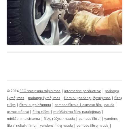
© 2014
SEO straipsniu talpinimas
|
internetine parduotuve
|
padangų
žymėjimas
|
padangų žymėjimas
|
žieminių padangų žymėjimas
|
filtrų
rūšys
|
filtrai nugeležinimui
|
osmoso filtrai> |
osmoso filtrų nauda
|
osmoso filtrai
|
filtrų rūšys
|
minkštinimo filtrų naudojimas
|
minkštinimo sistema
|
filtrų rūšys ir nauda
|
osmoso filtrai
|
vandens
filtrai nukalkinimui
|
vandens filtrų nauda
|
osmoso filtrų nauda
|