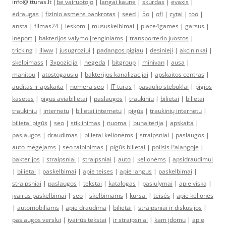
info@itturas.lt |
be vairuotojo
|
langai kaune
|
skurdas
|
evaxis
|
edraugas
|
fizinio asmens bankrotas
|
seed
|
5o
|
ofl
|
cytai
|
too
|
ansta
|
filmas24
|
ieskom
|
mususkelbimai
|
place4games
|
garsus
|
ineport
|
bakterijos valymo įrenginiams
|
transporterio juostos
|
tricking
|
illww
|
jusugroziui
|
padangos pigiau
|
desinieji
|
akcininkai
|
skelbimass
|
3xpozicija
|
negeda
|
bitgroup
|
minivan
|
ausa
|
manitou
|
atostogausiu
|
bakterijos kanalizacijai
|
apskaitos centras
|
auditas ir apskaita
|
nomera seo
|
IT turas
|
pasaulio stebuklai
|
pigios
kasetes
|
pigus aviabilietai
|
paslaugos
|
traukiniu
|
bilietai
|
bilietai
traukiniu
|
internetu
|
bilietai internetu
|
pigūs
|
traukinių internetu
|
bilietai pigūs
|
seo
|
stiklinimas
|
nuoma
|
buhalterija
|
apskaita
|
paslaugos
|
draudimas
|
bilietai kelionėms
|
straipsniai
|
paslaugos
|
auto mėgėjams
|
seo talpinimas
|
pigūs bilietai
|
poilsis Palangoje
|
bakterijos
|
straipsniai
|
straipsniai
|
auto
|
kelionėms
|
apsidraudimui
|
bilietai
|
paskelbimai
|
apie teises
|
apie langus
|
paskelbimai
|
straipsniai
|
paslaugos
|
tekstai
|
katalogas
|
pasiulymai
|
apie viską
|
įvairūs paskelbimai
|
seo
|
skelbimams
|
kursai
|
teisės
|
apie keliones
|
automobiliams
|
apie draudima
|
bilietai
|
straipsniai ir diskusijos
|
paslaugos verslui
|
įvairūs tekstai
|
ir straipsniai
|
kam įdomu
|
apie