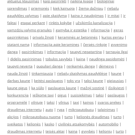
aktualus klausimas
|
kaip pasirinkti
|
naikina kvapą
|
biologiniai
sprendimas
|
priemonės
|
kiek kainuoja
|
žiemą dažniau
|
riebalu
gaudykles valymas
|
apie skaidymą
|
kaina ir naudojimas
|
ir mitai
|
ir
faktai
|
etapai perkant
|
rinktis kokybę
|
užsikimšo kanalizacija
|
vamzdziu valymo granules
|
gamyba ir estetika
|
informacija
|
geras
pasirinkimas
|
privalo žinoti
|
keraminės ar betoninės
|
kurios geriau
|
statant namą
|
informacija apie keramines
|
čerpės rinkoje
|
gyvenimo
danga
|
pasirinkimas
|
informacija
|
taupyti nepatartina
|
tarnauja ilgai
|
didelis pasirinimas
|
tobulos savybės
|
kaina
|
naudinga pasidomėti
|
taupyti neverta
|
pupuliari danga
|
renkamės dangą
|
dėmesys
|
nauda žinoti
|
tinkamiausia
|
riebalų skaidymas gaudyklėse
|
kaune
|
darbas kaune
|
keitėsi paslaugos
|
toks yra
|
taksi kaune
|
pigiausias
|
kaune pigus
|
ką siūlo
|
paslaugos kaune
|
mažoji sostinė
|
išsikviesti
|
konkurencija
|
ieškome taxi
|
pigus
|
susisiekimas
|
taksi
|
paslaugos
|
programėlė
|
vilniuje
|
taksi
|
vilnius
|
taxi
|
kainos
|
svaros prekes
|
draudimas internetu
|
auto
|
ryga
|
mikroautobusu
|
talpinimas
|
akcijos
|
mikroautobusu nuoma
|
turto
|
kelionės draudimas
|
turto
|
sveikatos
|
kelionės
|
kasko
|
civilinės atsakomybės
|
automobilio
|
draudimas internetu
|
teisės aktai
|
kaina
|
gyvybės
|
kelionių
|
turto
|