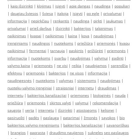
|
kaip išsirinkti
|
klojimas
|
įsigyti
|
apie dangas
|
naudinga
|
populiari
|
daugiau šviesos
|
šviesa
|
įtakoja
|
įsigyti
|
po egle
|
privalumai
|
informacija
|
nepirkčiau
|
renkantis
|
naudinga
|
pirkti
|
jaukumas
|
privalumai
|
prieš darbus
|
išsirinkti
|
bakterijos
|
talpinimas
|
naikinimas
|
kvapai
|
naikinimas
|
kaina
|
kova
|
naudojimas
|
įrenginiams
|
naudingos
|
nuotekoms
|
priežiūra
|
priemonės
|
kvapų
naikinimui
|
fermentai
|
tarnauja
|
paskirtis
|
prižiūrėti
|
priemonės
|
informacija
|
nuotekoms
|
svarbu
|
naudojimas
|
valymui
|
gadinti
|
valymo kaina
|
priemonės
|
ne visi
|
reikia
|
naudojamos
|
sprendžia
|
efektyvu
|
priemonės
|
bakterijos
|
ne visos
|
informacija
|
naudingesnės
|
nuotekoms
|
valymas
|
sistemoms
|
naudojimas
|
nuotekų valymo įrenginiai
|
straipsniai
|
internetu
|
draudimas
|
internetu
|
bakterijos kanalizacijai
|
priemones
|
biologinės
|
nauda
|
priežiūra
|
priemonės
|
skirtos valyti
|
valymui
|
rekomendacija
|
saugoja
|
verta
|
internetu
|
išsirinkti
|
atostogoms
|
kelionei
|
pasiruošti
|
padės
|
paslauga
|
patarimai
|
žmonės
|
sąvokos
|
bio
bakterijos valymo įrenginiams
|
bakterijos kanalizacijai
|
savanoriškas
|
brangios
|
paprasta
|
draudimo naujienos
|
sukneles
seo paslaugos