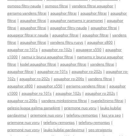
osmoso filtrų nauda
|
osmoso filtrai
|
vandens filtrai aquaphor
|
geriamo vandens filtrai
|
aquaphor filtrai
|
aquaphor filtrai
|
aquaphor
filtrai
|
aquaphor filtrai
|
aquaphor namams ir pramonei
|
aquaphor
filtrai
|
aquaphor filtrai
|
aquaphor filtrų nauda
|
aquaphor filtrai
|
aquapgor filtrai ir nauda
|
aquaphor filtrai
|
aquaphor filtrai
|
vandens
filtrai
|
aquaphor filtrai
|
vandens filtru rusys
|
aquaphor s800
|
aquaphor ro-101s
|
aquaphor ro-102s
|
aquapgor s550
|
aquaphor
s1000
|
namui ir biurui aquaphor filtrai
|
namams ir biurui aquaphor
filtrai
|
kodel aquaphor filtrai
|
aquaphor filtrai
|
vandens filtrai
|
aquaphor filtrai
|
aquaphor ro-101s
|
aquaphor ro-202s
|
aquaphor ro-
102s
|
aquaphor ro-202s
|
aquaphor ro-206s
|
vandens filtrai
|
aquaphor s800
|
aquaphor s550
|
geriamo vandens filtrai
|
aquaphor
s1000
|
aquaphor ro 101s
|
aquaphor 102s
|
aquaphor ro 202s
|
aquaphor ro 206s
|
vandens minkstinimo filtrai
|
nugeležinimo filtrai
|
pelesio kvapa galima panaikinti
|
priemone nuo voru
|
lauko kubilai
pardavimui
|
priemonė nuo vorų
|
telefonų remontas
|
kas yra seo
|
priemone nuo voru
|
telefonų remontas
|
telefonų remontas
|
priemonė nuo vorų
|
lauko kubilai pardavimui
|
seo straipsniu