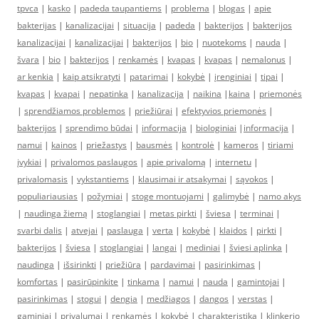
tpvca
|
kasko
|
padeda taupantiems
|
problema
|
blogas
|
apie
bakterijas
|
kanalizacijai
|
situacija
|
padeda
|
bakterijos
|
bakterijos
kanalizacijai
|
kanalizacijai
|
bakterijos
|
bio
|
nuotekoms
|
nauda
|
švara
|
bio
|
bakterijos
|
renkamės
|
kvapas
|
kvapas
|
nemalonus
|
ar kenkia
|
kaip atsikratyti
|
patarimai
|
kokybė
|
įrenginiai
|
tipai
|
kvapas
|
kvapai
|
nepatinka
|
kanalizacija
|
naikina
|
kaina
|
priemonės
|
sprendžiamos problemos
|
priežiūrai
|
efektyvios priemonės
|
bakterijos
|
sprendimo būdai
|
informacija
|
biologiniai
|
informacija
|
namui
|
kainos
|
priežastys
|
bausmės
|
kontrolė
|
kameros
|
tiriami
įvykiai
|
privalomos paslaugos
|
apie privalomą
|
internetu
|
privalomasis
|
vykstantiems
|
klausimai ir atsakymai
|
sąvokos
|
populiariausias
|
požymiai
|
stoge montuojami
|
galimybė
|
namo akys
|
naudinga žiemą
|
stoglangiai
|
metas pirkti
|
šviesa
|
terminai
|
svarbi dalis
|
atvejai
|
paslauga
|
verta
|
kokybė
|
klaidos
|
pirkti
|
bakterijos
|
šviesa
|
stoglangiai
|
langai
|
mediniai
|
šviesi aplinka
|
naudinga
|
išsirinkti
|
priežiūra
|
pardavimai
|
pasirinkimas
|
komfortas
|
pasirūpinkite
|
tinkama
|
namui
|
nauda
|
gamintojai
|
pasirinkimas
|
stogui
|
dengia
|
medžiagos
|
dangos
|
verstas
|
gaminiai
|
privalumai
|
renkamės
|
kokybė
|
charakteristika
|
klinkerio