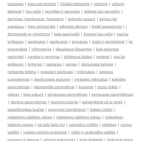
paslauga
|
kaip sutrumpinti
|
iššūkiai kelionėje
|
vežame
|
vežami
keleiviai
|
kas veža
|
taisyklės ir pareigos
|
ieškote kas parvežtų
|
berlynas, hamburgas, hanoveris
|
kelionės vasarą
|
geriau nei
autobusu
|
kam pirmenybė
|
atkreipti dėmesį
|
kodėl populiarios
|
į
dortmundą ar mincheną
|
kaip pasiruošti
|
žinome kas veža
|
nuo ko
priklauso
|
paslaugos
|
paslaugos
|
procesas
|
mitai ir paneigimai
|
ką
prarandate
|
informacija
|
aktualiausi klausimai
|
kaip teisingai
pasirinkti
|
įrankiai ir terminai
|
efektyvus būdas
|
epitetai
|
nuo ko
priklauso
|
kriterijai
|
patogiau
|
geriau
|
planuojate kelionę
|
renkantis tiekėją
|
populiari paslauga
|
mikriukais
|
patogus
susisiekimas
|
skaičiuojate atstumą
|
renkatės mikriukus
|
kokybės
pasirinkimas
|
ekonomiški sprendimai
|
kuriame
|
verta rinktis
|
įtakoja
|
kaip sukurti
|
geriausias sprendimas
|
geriausias pasirinkimas
|
dangos pasirinkimas
|
gaminio istorija
|
palyginkime už ar prieš
|
pagalbininkas buičiai
|
priemonė kamščiams
|
kokias rinktis
|
indaploviu tabletes pigiau
|
indaploviu tabletes pigiau
|
indaploviu
tabletes pigiau
|
ne toks kaip visi
|
vamzdziu valiklis
|
tabletes
|
vonios
valiklis
|
tualeto valymo priemonė
|
stiklų ir veidrodžių valiklis
|
tvoroms iš betono
|
valymo priemonės
|
arko blokeliai
|
išskirtinė tvora