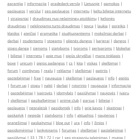
garantija
|
informacija
|
pradedant verslą
|
Lietuvoje
|
pamokos
|
paslaugos
|
verslui
|
seo paslaugos
|
internetu
|
keltu bilietai internetu
|
straipsniai
|
draudimas nuo nelaimingų atsitikimų
|
kelionės
draudimas
|
nekilnojamo turto draudimas
|
tpvca
|
laukia
|
poreikis
|
klaidos
|
ateičiai
|
gramatika
|
studijuojantiems
|
moksliniai darbai
|
darbai
|
studentams
|
stogams
|
plienės dangos
|
karjerai
|
dangos
|
stogo danga
|
sienoms
|
statyboms
|
tvoroms
|
pertvaroms
|
blokeliai
|
bilietai
|
internetu
|
apie mus
|
pigūs skrydžiai
|
mano tinklapis
|
boxe
|
unicum
|
pigios padangos
|
cs
|
kita
|
viskas
|
skelbimai
|
forum
|
zombynas
|
realu
|
reklama
|
skelbimai
|
patirtis
|
pastebėjimai
|
frag
|
naujausia
|
skelbimai
|
paslaugos
|
info
|
ateitis
|
forum up
|
stogu
|
nakti
|
darbai
|
rotorinio
|
naujausia
|
informacija
|
pastebėjimai
|
įvairovės
|
įdomybės
|
pasiūlymai
|
naujovės
|
įvairu
|
skelbimai
|
pasikalbėjimai
|
anime club
|
garsus
|
bilietai
|
paslaugos
|
nepraleisk
|
pasidomėk
|
info
|
prie kavos
|
skaitiniai
|
paskaityk
|
negeda
|
statyboms
|
info
|
aktualijos
|
naujienos
|
pranešimai
|
paskaitymui
|
blog out
|
ura
|
info
|
žinios
|
pasidomėjimui
|
lankytojams
|
forumas
|
skelbimai
|
pastebėjimai
|
pasiūlymai
|
33
|
78
|
72
|
rar
|
seo straipsniu talpinimas
|
mutop
|