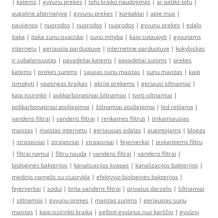
|
katėms
|
gyvunu prekes
|
tofu kraiko naudojimas
|
ar patiks tofu
|
augalinė alternatyva
|
gyvunu prekes
|
kontaktai
|
apie mus
|
naujienos
|
nuorodos
|
nuorodos
|
nuorodos
|
gyvunu prekes
|
edalo
itaka
|
itaka sunu isvaizdai
|
sunu mityba
|
kaip sutaupyti
|
gyvunams
internetu
|
geriausia parduotuve
|
internetine parduotuve
|
kokybiskas
ir subalansuotas
|
pavadeliai katems
|
pavadeliai sunims
|
prekes
katems
|
prekes sunims
|
sausas sunu maistas
|
sunu maistas
|
kaip
ismokyti
|
ypatingas kraikas
|
akcija prekems
|
geriausi siltnamiai
|
kaip issirinkti
|
polikarbonatiniai šiltnamiai
|
tvirti siltnamiai
|
polikarbonatiniai atsiliepimai
|
šiltnamiai atsiliepimai
|
led reklama
|
vandens filtrai
|
vandens filtrai
|
renkamės filtrus
|
tinkamiausias
maistas
|
maistas internetu
|
geriausias ėdalas
|
augintojams
|
blogas
|
straipsniai
|
straipsniai
|
straipsniai
|
fejerverkai
|
ieskantiems filtru
|
filtrai namui
|
filtru nauda
|
vandens filtrai
|
vandens filtrai
|
biologinės bakterijos
|
kanalizacijos kvapas
|
kanalizacijos bakterijos
|
medinis namelis su ciuozykla
|
efektyvio biologinės bakterijos
|
fejerverkai
|
sodui
|
brita vandens filtrai
|
privatus darzelis
|
šiltnamiai
|
siltnamiai
|
gyvunu prekes
|
maistas sunims
|
geriausias sunu
maistas
|
kaip issirinkti kraika
|
gelbsti gyvūnus nuo karščio
|
gyvūnų