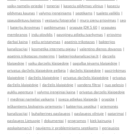
vaikų namelių priedai
|
toneriai
|
kaseciu pildymas vilnius
|
kaseciu
pildymas kaunas
|
valymo įrenginiams
|
septikams
|
tualeto valiklis
|
spausdintuvu kainos
|
vestuviu fotografai
|
muro sienu griovimas
|
seo
|
bateriju ikrovimas
|
patikimumas
|
orapute JDK S 60
|
oraputes
membranos
|
indu ploviklis
|
pavojingu atlieku tvarkymas
|
griovimo
darbai kaina
|
geliu pristatymas
|
apatinis trikotazas
|
bakterijos
kanalizacijai
|
kosmetika internetu pigiau
|
valentino dienos dovanos
|
apatinis trikotazas moterims
|
bakterijoskanalizacijai.lt
|
darzelis
klaipedoje
|
vaiku darzelis klaipedoje
|
pagalba tėvams klaipėdoje
|
privatus darželis klaipėdoje gelbėja
|
darželis klaipėdoje
|
pasirinkimas
klaipėdoje
|
darželis klaipėdoje
|
privatus darželis klaipėdoje
|
privatus
darželis klaipėdoje
|
darželis klaipėdoje
|
vandens filtrai
|
nuo pelesio
|
aukliu agentura
|
valymo irenginiai kaina
|
privatus darzelis klaipedoje
|
mediniai nameliai vaikams
|
isveza atliekas klaipeda
|
orapūte
|
ieškantiems biologinių priemonių
|
bakterijos septikui
|
priemonės
kanalizacijai
|
buhalterines paslaugos
|
paslaugos vilniuje
|
patarimai
|
paslaugos Lietuvoje
|
dokumentai
|
programos
|
kiek kainuoja
|
apskaitaman.lt
|
naujiems ir probleminiams septikams
|
geriausios