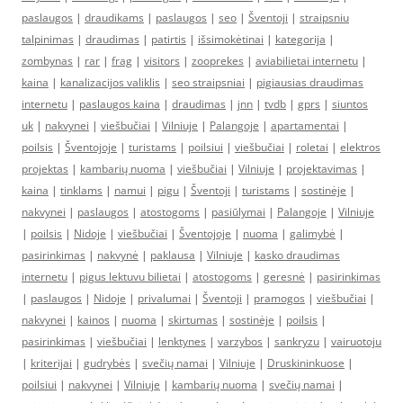
paslaugos
|
draudikams
|
paslaugos
|
seo
|
Šventoji
|
straipsniu
talpinimas
|
draudimas
|
patirtis
|
išsimokėtinai
|
kategorija
|
zombynas
|
rar
|
frag
|
visitors
|
zooprekes
|
aviabilietai internetu
|
kaina
|
kanalizacijos valiklis
|
seo straipsniai
|
pigiausias draudimas
internetu
|
paslaugos kaina
|
draudimas
|
jnn
|
tvdb
|
gprs
|
siuntos
uk
|
nakvynei
|
viešbučiai
|
Vilniuje
|
Palangoje
|
apartamentai
|
poilsis
|
Šventojoje
|
turistams
|
poilsiui
|
viešbučiai
|
roletai
|
elektros
projektas
|
kambarių nuoma
|
viešbučiai
|
Vilniuje
|
projektavimas
|
kaina
|
tinklams
|
namui
|
pigu
|
Šventoji
|
turistams
|
sostinėje
|
nakvynei
|
paslaugos
|
atostogoms
|
pasiūlymai
|
Palangoje
|
Vilniuje
|
poilsis
|
Nidoje
|
viešbučiai
|
Šventojoje
|
nuoma
|
galimybė
|
pasirinkimas
|
nakvynė
|
paklausa
|
Vilniuje
|
kasko draudimas
internetu
|
pigus lektuvu bilietai
|
atostogoms
|
geresnė
|
pasirinkimas
|
paslaugos
|
Nidoje
|
privalumai
|
Šventoji
|
pramogos
|
viešbučiai
|
nakvynei
|
kainos
|
nuoma
|
skirtumas
|
sostinėje
|
poilsis
|
pasirinkimas
|
viešbučiai
|
lenktynes
|
varzybos
|
sankryzu
|
vairuotoju
|
kriterijai
|
gudrybės
|
svečių namai
|
Vilniuje
|
Druskininkuose
|
poilsiui
|
nakvynei
|
Vilniuje
|
kambarių nuoma
|
svečių namai
|