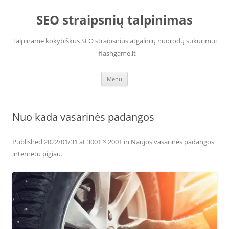
Skip
to
SEO straipsnių talpinimas
content
Talpiname kokybiškus SEO straipsnius atgalinių nuorodų sukūrimui
– flashgame.lt
Menu
Nuo kada vasarinės padangos
Published
2022/01/31
at
3001 × 2001
in
Naujos vasarinės padangos
internetu pigiau
.