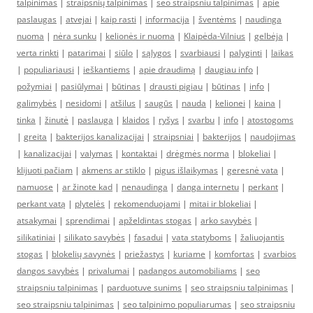
talpinimas
|
straipsnių talpinimas
|
seo straipsniu talpinimas
|
apie
paslaugas
|
atvejai
|
kaip rasti
|
informacija
|
šventėms
|
naudinga
nuoma
|
nėra sunku
|
kelionės ir nuoma
|
Klaipėda-Vilnius
|
gelbėja
|
verta rinkti
|
patarimai
|
siūlo
|
sąlygos
|
svarbiausi
|
palyginti
|
laikas
|
populiariausi
|
ieškantiems
|
apie draudimą
|
daugiau info
|
požymiai
|
pasiūlymai
|
būtinas
|
drausti pigiau
|
būtinas
|
info
|
galimybės
|
nesidomi
|
atšilus
|
saugūs
|
nauda
|
kelionei
|
kaina
|
tinka
|
žinutė
|
paslauga
|
klaidos
|
ryšys
|
svarbu
|
info
|
atostogoms
|
greita
|
bakterijos kanalizacijai
|
straipsniai
|
bakterijos
|
naudojimas
|
kanalizacijai
|
valymas
|
kontaktai
|
drėgmės norma
|
blokeliai
|
klijuoti pačiam
|
akmens ar stiklo
|
pigus išlaikymas
|
geresnė vata
|
namuose
|
ar žinote kad
|
nenaudinga
|
danga internetu
|
perkant
|
perkant vatą
|
plytelės
|
rekomenduojami
|
mitai ir blokeliai
|
atsakymai
|
sprendimai
|
apželdintas stogas
|
arko savybės
|
silikatiniai
|
silikato savybės
|
fasadui
|
vata statyboms
|
žaliuojantis
stogas
|
blokelių savynės
|
priežastys
|
kuriame
|
komfortas
|
svarbios
dangos savybės
|
privalumai
|
padangos automobiliams
|
seo
straipsniu talpinimas
|
parduotuve sunims
|
seo straipsniu talpinimas
|
seo straipsniu talpinimas
|
seo talpinimo populiarumas
|
seo straipsniu