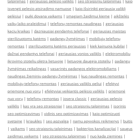
talpinimas
|
geriausias pelėsio valiklis
|
seo straipsniu talpinimas
|
kaip
isvengti pelesio atsiradimo namuose
|
kaip išsirinkti geriausią valiklį
pelėsiui
|
puiki dovana vaikams
|
smagiam žaidimui kieme
|
aikštelės
vaikų laiko praleidimui
|
telefonų remontas naudingas
|
geriausias
kaciu kraikas
|
dazniausiai gendantys telefonai
|
geriausias maistas
sterilizuotoms katėms
|
padangų žymėjimas
|
mobiliųjų telefonų
remontas
|
sterilizuotoms katėms geriausias
|
kiek kainuoja kubilai
|
dažnai gendantys telefonai
|
geriausias vonios valiklis
|
elektromobiliu
ikrovimo stoteliu pletra lietuvoje
|
lietuvoje daugeja stoteliu
|
padangų
žymėjimas reikalingas
|
vasarinės padangos elektromobiliams
|
naudingas žieminių padangų žymėjimas
|
kuo naudingas remontas
|
mobiliųjų telefonų remontas
|
geriausias valiklis peliui
|
efektyvi
priemone nuo voru
|
efektyviai veikiantis pelėsio valiklis
|
priemonė
nuo vorų
|
telefonų remontas
|
josera classic
|
geriausias pelesio
valiklis
|
kas yra seo straipsniai
|
seo straipsniu talpinimas
|
isorinis
seo optimizavimas
|
vidinis seo optimizavimas
|
kaip optimizuoti
svetaine
|
kriaukles
|
seo apzvalga
|
namu apyvokos reikmenys
|
buitis
|
vaikams
|
seo straipsniu talpinimas
|
bakterijos kanalizacijai
|
saugus
zaidimas vaikams
|
seo straipsniu talpinimas
|
nuo kada ziemines
|