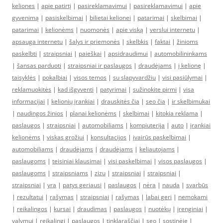
keliones
|
apie patirtį
|
pasireklamavimui
|
pasireklamavimui
|
apie
gyvenimą
|
pasiskelbimai
|
bilietai kelionei
|
patarimai
|
skelbimai
|
patarimai
|
kelionėms
|
nuomonės
|
apie viską
|
verslui internetu
|
apsauga internetu
|
šalys ir priemonės
|
skelbkis
|
faktai
|
žinioms
paskelbti
|
straipsniai
|
paieškai
|
apsidraudimui
|
automobilininkams
|
šansas parduoti
|
straipsniai ir paslaugos
|
draudėjams
|
į kelionę
|
taisyklės
|
pokalbiai
|
visos temos
|
su slapyvardžiu
|
visi pasiūlymai
|
reklamuokitės
|
kad išgyventi
|
patyrimai
|
sužinokite pirmi
|
visa
informacijai
|
kelionių įrankiai
|
drauskitės čia
|
seo čia
|
ir skelbimukai
|
naudingos žinios
|
planai kelionėms
|
skelbimai
|
kitokia reklama
|
paslaugos
|
straipsniai
|
automobiliams
|
kompiuterija
|
auto
|
įrankiai
kelionėms
|
viskas grožiui
|
konsultacijos
|
įvairūs paskelbimai
|
automobiliams
|
draudėjams
|
draudėjams
|
keliautojams
|
paslaugoms
|
teisiniai klausimai
|
visi paskelbimai
|
visos paslaugos
|
paslaugoms
|
straipsniams
|
zizu
|
straipsniai
|
straipsniai
|
straipsniai
|
yra
|
patys geriausi
|
paslaugos
|
nėra
|
nauda
|
svarbūs
|
rezultatui
|
rašymas
|
straipsniai
|
rašymas
|
labai geri
|
nemokami
|
reikalingos
|
kursai
|
draudimas
|
paslaugos
|
nuotėkų
|
įrenginiai
|
valymui
|
reikalingi
|
paslaugos
|
tinklaraščiai
|
seo
|
sostinėje
|