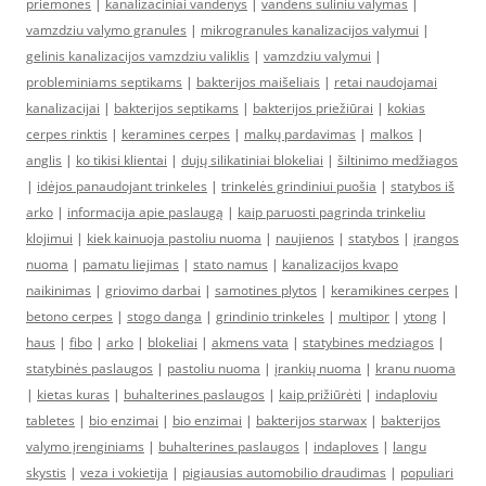
priemones
|
kanalizaciniai vandenys
|
vandens suliniu valymas
|
vamzdziu valymo granules
|
mikrogranules kanalizacijos valymui
|
gelinis kanalizacijos vamzdziu valiklis
|
vamzdziu valymui
|
probleminiams septikams
|
bakterijos maišeliais
|
retai naudojamai
kanalizacijai
|
bakterijos septikams
|
bakterijos priežiūrai
|
kokias
cerpes rinktis
|
keramines cerpes
|
malkų pardavimas
|
malkos
|
anglis
|
ko tikisi klientai
|
dujų silikatiniai blokeliai
|
šiltinimo medžiagos
|
idėjos panaudojant trinkeles
|
trinkelės grindiniui puošia
|
statybos iš
arko
|
informacija apie paslaugą
|
kaip paruosti pagrinda trinkeliu
klojimui
|
kiek kainuoja pastoliu nuoma
|
naujienos
|
statybos
|
įrangos
nuoma
|
pamatu liejimas
|
stato namus
|
kanalizacijos kvapo
naikinimas
|
griovimo darbai
|
samotines plytos
|
keramikines cerpes
|
betono cerpes
|
stogo danga
|
grindinio trinkeles
|
multipor
|
ytong
|
haus
|
fibo
|
arko
|
blokeliai
|
akmens vata
|
statybines medziagos
|
statybinės paslaugos
|
pastoliu nuoma
|
įrankių nuoma
|
kranu nuoma
|
kietas kuras
|
buhalterines paslaugos
|
kaip prižiūrėti
|
indaploviu
tabletes
|
bio enzimai
|
bio enzimai
|
bakterijos starwax
|
bakterijos
valymo įrenginiams
|
buhalterines paslaugos
|
indaploves
|
langu
skystis
|
veza i vokietija
|
pigiausias automobilio draudimas
|
populiari