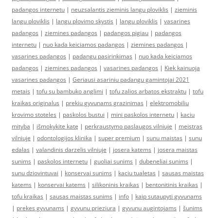
padangos internetu
|
neuzsalantis zieminis langu ploviklis
|
zieminis
langu ploviklis
|
langu plovimo skystis
|
langu ploviklis
|
vasarines
padangos
|
ziemines padangos
|
padangos pigiau
|
padangos
internetu
|
nuo kada keiciamos padangos
|
ziemines padangos
|
vasarines padangos
|
padangu pasirinkimas
|
nuo kada keiciamos
padangos
|
ziemines padangos
|
vasarines padangos
|
Kiek kainuoja
vasarines padangos
|
Geriausi asariniu padangu gamintojai 2021
metais
|
tofu su bambuko anglimi
|
tofu zalios arbatos ekstraktu
|
tofu
kraikas originalus
|
prekiu gyvunams grazinimas
|
elektromobiliu
krovimo stoteles
|
paskolos bustui
|
mini paskolos internetu
|
kaciu
mityba
|
išmokykite katę
|
perkraustymo paslaugos vilniuje
|
meistras
vilniuje
|
odontologijos klinika
|
super premium
|
sunu maistas
|
sunu
edalas
|
valandinis darzelis vilniuje
|
josera katems
|
josera maistas
sunims
|
paskolos internetu
|
guoliai sunims
|
dubeneliai sunims
|
sunu dziovintuvai
|
konservai sunims
|
kaciu tualetas
|
sausas maistas
katems
|
konservai katems
|
silikoninis kraikas
|
bentonitinis kraikas
|
tofu kraikas
|
sausas maistas sunims
|
info
|
kaip sutaupyti gyvunams
|
prekes gyvunams
|
gyvunu prieziura
|
gyvunu augintojams
|
šunims