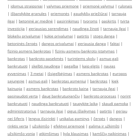
|
idomus straipsniai
|
valymas priemone
|
priemonė valymui
|
rulonais
|
išbandykite granules
|
priemonės
|
gaudyklių priežiūrai
|
tarnauja
ilgai
|
betoninė ar medinė
|
pasirinkimas
|
tvoroms
|
paskirtis
|
tvirta
investicija
|
geriausias sprendimas
|
naudinga žinoti
|
tarnauja ilgai
|
blokelių privalumai
|
kokie privalumai
|
patirtis
|
stogo danga
|
betoninės čerpės
|
dangos privalumai
|
geriausia danga
|
faktai
|
fizinio asmens bankrotas
|
fizinių asmenų bankroto įstatymas
|
bankrotas
|
bankroto pasekmės
|
turintiems skolų
|
asmuo gali
bankrutuoti
|
skelbti naudinga
|
pagalba
|
kaip elgtis
|
naujas
gyvenimas
|
3 metai
|
išsigelbėjimas
|
asmens bankrotas
|
europos
sąjungoje
|
asmuo gali
|
bankrotas asmeniui
|
bankrotas
|
kiek
kainuoja
|
asmens bankrotas
|
bankroto kaina
|
tarnauja ilgai
|
pasinaudoti verta
|
daug bankrutuojančių
|
bankroto procesas
|
norint
bankrutuoti
|
naudinga bankrutuoti
|
taupykite laiką
|
skaudi pamoka
|
administratorius
|
tarnauja ilgai
|
pigus išlaikymas
|
patirtis
|
geriau
nei šiferis
|
lengva išsirinkti
|
unikalus gaminys
|
čerpės
|
dangos
|
rinktis verta
|
užsikimšo
|
efektyvi priemonė
|
galima ir užkimšti
|
užsikimšo vonia
|
atkimšimas
|
kyla klausimas
|
kamščių naikinimas
|