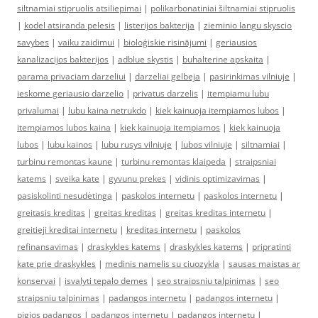
siltnamiai stipruolis atsiliepimai
|
polikarbonatiniai šiltnamiai stipruolis
|
kodel atsiranda pelesis
|
listerijos bakterija
|
zieminio langu skyscio
savybes
|
vaiku zaidimui
|
bioloģiskie risinājumi
|
geriausios
kanalizacijos bakterijos
|
adblue skystis
|
buhalterine apskaita
|
parama privaciam darzeliui
|
darzeliai gelbeja
|
pasirinkimas vilniuje
|
ieskome geriausio darzelio
|
privatus darzelis
|
itempiamu lubu
privalumai
|
lubu kaina netrukdo
|
kiek kainuoja itempiamos lubos
|
itempiamos lubos kaina
|
kiek kainuoja itempiamos
|
kiek kainuoja
lubos
|
lubu kainos
|
lubu rusys vilniuje
|
lubos vilniuje
|
siltnamiai
|
turbinu remontas kaune
|
turbinu remontas klaipeda
|
straipsniai
katems
|
sveika kate
|
gyvunu prekes
|
vidinis optimizavimas
|
pasiskolinti nesudėtinga
|
paskolos internetu
|
paskolos internetu
|
greitasis kreditas
|
greitas kreditas
|
greitas kreditas internetu
|
greitieji kreditai internetu
|
kreditas internetu
|
paskolos
refinansavimas
|
draskykles katems
|
draskykles katems
|
pripratinti
kate prie draskykles
|
medinis namelis su ciuozykla
|
sausas maistas ar
konservai
|
isvalyti tepalo demes
|
seo straipsniu talpinimas
|
seo
straipsniu talpinimas
|
padangos internetu
|
padangos internetu
|
pigios padangos
|
padangos internetu
|
padangos internetu
|