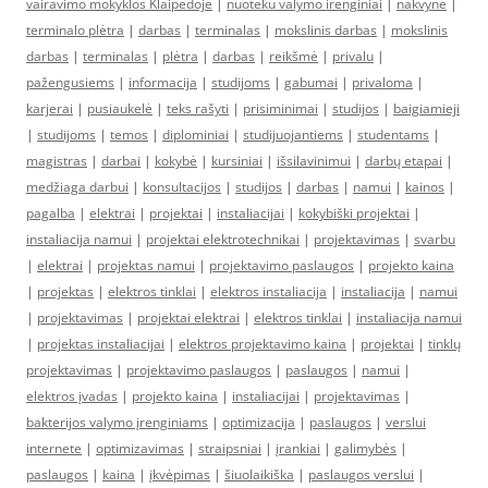
vairavimo mokyklos Klaipėdoje
|
nuoteku valymo irenginiai
|
nakvynė
|
terminalo plėtra
|
darbas
|
terminalas
|
mokslinis darbas
|
mokslinis
darbas
|
terminalas
|
plėtra
|
darbas
|
reikšmė
|
privalu
|
pažengusiems
|
informacija
|
studijoms
|
gabumai
|
privaloma
|
karjerai
|
pusiaukelė
|
teks rašyti
|
prisiminimai
|
studijos
|
baigiamieji
|
studijoms
|
temos
|
diplominiai
|
studijuojantiems
|
studentams
|
magistras
|
darbai
|
kokybė
|
kursiniai
|
išsilavinimui
|
darbų etapai
|
medžiaga darbui
|
konsultacijos
|
studijos
|
darbas
|
namui
|
kainos
|
pagalba
|
elektrai
|
projektai
|
instaliacijai
|
kokybiški projektai
|
instaliacija namui
|
projektai elektrotechnikai
|
projektavimas
|
svarbu
|
elektrai
|
projektas namui
|
projektavimo paslaugos
|
projekto kaina
|
projektas
|
elektros tinklai
|
elektros instaliacija
|
instaliacija
|
namui
|
projektavimas
|
projektai elektrai
|
elektros tinklai
|
instaliacija namui
|
projektas instaliacijai
|
elektros projektavimo kaina
|
projektai
|
tinklų
projektavimas
|
projektavimo paslaugos
|
paslaugos
|
namui
|
elektros įvadas
|
projekto kaina
|
instaliacijai
|
projektavimas
|
bakterijos valymo įrenginiams
|
optimizacija
|
paslaugos
|
verslui
internete
|
optimizavimas
|
straipsniai
|
įrankiai
|
galimybės
|
paslaugos
|
kaina
|
įkvėpimas
|
šiuolaikiška
|
paslaugos verslui
|