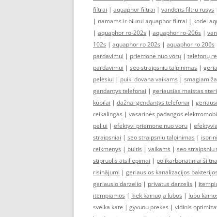
filtrai
|
aquaphor filtrai
|
vandens filtru rusys
|
namams ir biurui aquaphor filtrai
|
kodel aqu
|
aquaphor ro-202s
|
aquaphor ro-206s
|
van
102s
|
aquaphor ro 202s
|
aquaphor ro 206s
pardavimui
|
priemonė nuo vorų
|
telefonų r
pardavimui
|
seo straipsniu talpinimas
|
geria
pelėsiui
|
puiki dovana vaikams
|
smagiam ža
gendantys telefonai
|
geriausias maistas ster
kubilai
|
dažnai gendantys telefonai
|
geriausi
reikalingas
|
vasarinės padangos elektromobi
peliui
|
efektyvi priemone nuo voru
|
efektyvia
straipsniai
|
seo straipsniu talpinimas
|
isori
reikmenys
|
buitis
|
vaikams
|
seo straipsniu
stipruolis atsiliepimai
|
polikarbonatiniai šiltn
risinājumi
|
geriausios kanalizacijos bakterijo
geriausio darzelio
|
privatus darzelis
|
itempi
itempiamos
|
kiek kainuoja lubos
|
lubu kaino
sveika kate
|
gyvunu prekes
|
vidinis optimiz