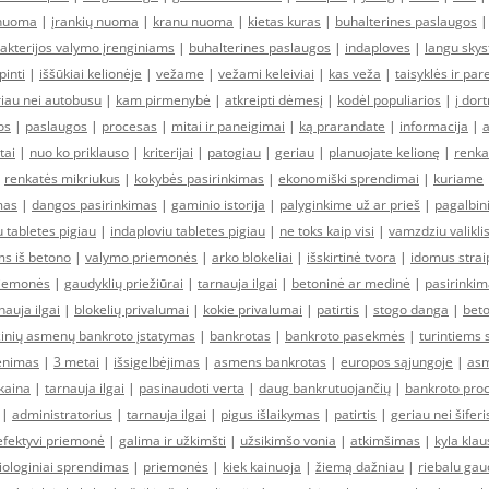
 nuoma
|
įrankių nuoma
|
kranu nuoma
|
kietas kuras
|
buhalterines paslaugos
akterijos valymo įrenginiams
|
buhalterines paslaugos
|
indaploves
|
langu skys
pinti
|
iššūkiai kelionėje
|
vežame
|
vežami keleiviai
|
kas veža
|
taisyklės ir par
iau nei autobusu
|
kam pirmenybė
|
atkreipti dėmesį
|
kodėl populiarios
|
į dor
os
|
paslaugos
|
procesas
|
mitai ir paneigimai
|
ką prarandate
|
informacija
|
a
tai
|
nuo ko priklauso
|
kriterijai
|
patogiau
|
geriau
|
planuojate kelionę
|
renka
|
renkatės mikriukus
|
kokybės pasirinkimas
|
ekonomiški sprendimai
|
kuriame
mas
|
dangos pasirinkimas
|
gaminio istorija
|
palyginkime už ar prieš
|
pagalbini
u tabletes pigiau
|
indaploviu tabletes pigiau
|
ne toks kaip visi
|
vamzdziu valikli
ms iš betono
|
valymo priemonės
|
arko blokeliai
|
išskirtinė tvora
|
idomus strai
iemonės
|
gaudyklių priežiūrai
|
tarnauja ilgai
|
betoninė ar medinė
|
pasirinki
nauja ilgai
|
blokelių privalumai
|
kokie privalumai
|
patirtis
|
stogo danga
|
beto
zinių asmenų bankroto įstatymas
|
bankrotas
|
bankroto pasekmės
|
turintiems 
enimas
|
3 metai
|
išsigelbėjimas
|
asmens bankrotas
|
europos sąjungoje
|
asm
kaina
|
tarnauja ilgai
|
pasinaudoti verta
|
daug bankrutuojančių
|
bankroto pro
|
administratorius
|
tarnauja ilgai
|
pigus išlaikymas
|
patirtis
|
geriau nei šiferi
efektyvi priemonė
|
galima ir užkimšti
|
užsikimšo vonia
|
atkimšimas
|
kyla kla
iologiniai sprendimas
|
priemonės
|
kiek kainuoja
|
žiemą dažniau
|
riebalu gau