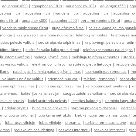
|
aquaphor s800
|
aquaphor ro-101s
|
aquaphor ro-102s
|
aquapgor s550
|
aqu
aphor filtrai
|
aquaphor filtrai
|
vandens filtrai
|
aquaphor filtrai
|
aquaphor ro-
dens filtrai
|
aquaphor s800
|
aquaphor s550
|
geriamo vandens filtrai
|
aquaph
|
vandens minkstinimo filtrai
|
nugeležinimo filtrai
|
pelesio kvapa galima panaik
emontas
|
kas yra seo
|
priemone nuo voru
|
telefonų remontas
|
telefonų remo
usias pelėsio valiklis
|
seo straipsniu talpinimas
|
kaip isvengti pelesio atsirad
idimui kieme
|
aikštelės vaikų laiko praleidimui
|
telefonų remontas naudingas
ilizuotoms katėms
|
padangų žymėjimas
|
mobiliųjų telefonų remontas
|
sterili
as vonios valiklis
|
elektromobiliu ikrovimo stoteliu pletra lietuvoje
|
lietuvoje da
liams
|
naudingas žieminių padangų žymėjimas
|
kuo naudingas remontas
|
mob
i veikiantis pelėsio valiklis
|
priemonė nuo vorų
|
telefonų remontas
|
josera cla
nis seo optimizavimas
|
vidinis seo optimizavimas
|
kaip optimizuoti svetaine
|
kr
 talpinimas
|
bakterijos kanalizacijai
|
saugus zaidimas vaikams
|
seo straipsniu 
amiai stipruolis
|
kodel atsiranda pelesis
|
listerijos bakterija
|
zieminio langu sk
s
|
adblue skystis
|
buhalterine apskaita
|
parama privaciam darzeliui
|
darzeliai
amu lubu privalumai
|
lubu kaina netrukdo
|
kiek kainuoja itempiamos lubos
|
it
s
|
lubu rusys vilniuje
|
lubos vilniuje
|
siltnamiai
|
turbinu remontas kaune
|
tur
avimas
|
pasiskolinti nesudėtinga
|
paskolos internetu
|
paskolos internetu
|
grei