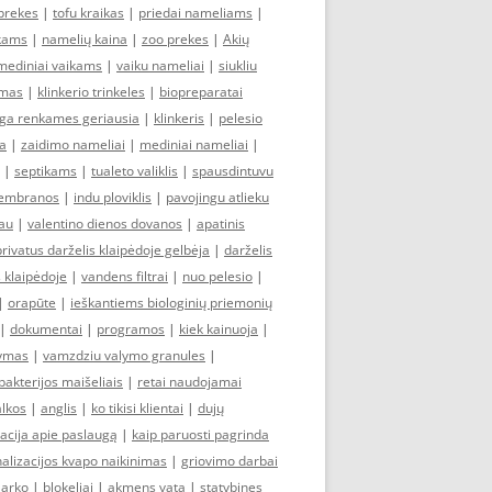
prekes
|
tofu kraikas
|
priedai nameliams
|
ikams
|
namelių kaina
|
zoo prekes
|
Akių
mediniai vaikams
|
vaiku nameliai
|
siukliu
imas
|
klinkerio trinkeles
|
biopreparatai
ga renkames geriausia
|
klinkeris
|
pelesio
na
|
zaidimo nameliai
|
mediniai nameliai
|
|
septikams
|
tualeto valiklis
|
spausdintuvu
membranos
|
indu ploviklis
|
pavojingu atlieku
iau
|
valentino dienos dovanos
|
apatinis
privatus darželis klaipėdoje gelbėja
|
darželis
s klaipėdoje
|
vandens filtrai
|
nuo pelesio
|
|
orapūte
|
ieškantiems biologinių priemonių
|
dokumentai
|
programos
|
kiek kainuoja
|
lymas
|
vamzdziu valymo granules
|
bakterijos maišeliais
|
retai naudojamai
lkos
|
anglis
|
ko tikisi klientai
|
dujų
acija apie paslaugą
|
kaip paruosti pagrinda
alizacijos kvapo naikinimas
|
griovimo darbai
|
arko
|
blokeliai
|
akmens vata
|
statybines