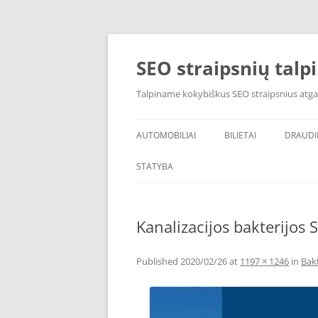
Skip
to
content
SEO straipsnių talp
Talpiname kokybiškus SEO straipsnius atga
AUTOMOBILIAI
BILIETAI
DRAUD
STATYBA
Kanalizacijos bakterijo
Published
2020/02/26
at
1197 × 1246
in
Bakt