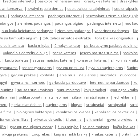
|
kreditas internetu
|
paskolos refinansavimas
|
draskykles katems
|
draskykle
 ar konservai
|
isvalyti tepalo demes
|
seo straipsniu talpinimas
|
seo straipsni
netu
|
padangos internetu
|
padangos internetu
|
neuzsalantis zieminis langu plo
padangos
|
ziemines padangos
|
padangos pigiau
|
padangos internetu
|
nuo ka
|
nuo kada keiciamos padangos
|
ziemines padangos
|
vasarines padangos
|
Ki
fu su bambuko anglimi
|
tofu zalios arbatos ekstraktu
|
tofu kraikas originalus
|
olos internetu
|
kaciu mityba
|
išmokykite katę
|
perkraustymo paslaugos vilniuj
|
valandinis darzelis vilniuje
|
josera katems
|
josera maistas sunims
|
paskolos
s
|
kaciu tualetas
|
sausas maistas katems
|
konservai katems
|
silikoninis kraik
i gyvunams
|
prekes gyvunams
|
gyvunu prieziura
|
gyvunu augintojams
|
šunim
tyva
|
gyvunu prekes
|
kontaktai
|
apie mus
|
naujienos
|
nuorodos
|
nuorodos
upyti
|
gyvunams internetu
|
geriausia parduotuve
|
internetine parduotuve
|
ko
 sunims
|
sausas sunu maistas
|
sunu maistas
|
kaip ismokyti
|
ypatingas kraik
siltnamiai
|
polikarbonatiniai atsiliepimai
|
šiltnamiai atsiliepimai
|
led reklama
|
rnetu
|
geriausias ėdalas
|
augintojams
|
blogas
|
straipsniai
|
straipsniai
|
stra
 filtrai
|
biologinės bakterijos
|
kanalizacijos kvapas
|
kanalizacijos bakterijos
ita vandens filtrai
|
privatus darzelis
|
šiltnamiai
|
siltnamiai
|
gyvunu prekes
|
ščio
|
gyvūnų maudynės vasarą
|
šunų mityba
|
sausas maistas
|
kačių kraikas
|
akcija prekems
|
zooprekės
|
kaip išsirinkti kraiką
|
kraikas katėms
|
brita filtra