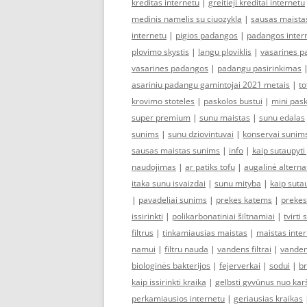
kreditas internetu
|
greitieji kreditai internetu
medinis namelis su ciuozykla
|
sausas maistas
internetu
|
pigios padangos
|
padangos inter
plovimo skystis
|
langu ploviklis
|
vasarines 
vasarines padangos
|
padangu pasirinkimas
asariniu padangu gamintojai 2021 metais
|
to
krovimo stoteles
|
paskolos bustui
|
mini pask
super premium
|
sunu maistas
|
sunu edalas
sunims
|
sunu dziovintuvai
|
konservai sunim
sausas maistas sunims
|
info
|
kaip sutaupyt
naudojimas
|
ar patiks tofu
|
augalinė alterna
itaka sunu isvaizdai
|
sunu mityba
|
kaip suta
|
pavadeliai sunims
|
prekes katems
|
prekes
issirinkti
|
polikarbonatiniai šiltnamiai
|
tvirti 
filtrus
|
tinkamiausias maistas
|
maistas inte
namui
|
filtru nauda
|
vandens filtrai
|
vandens
biologinės bakterijos
|
fejerverkai
|
sodui
|
br
kaip issirinkti kraika
|
gelbsti gyvūnus nuo kar
perkamiausios internetu
|
geriausias kraikas