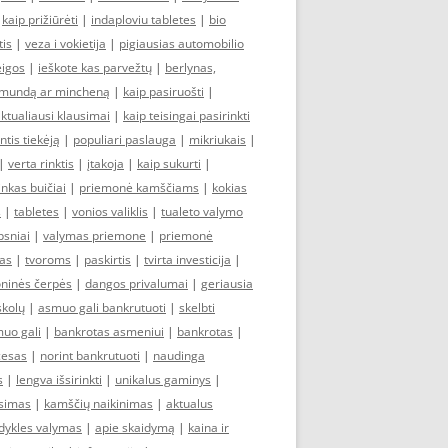
|
kaip prižiūrėti
|
indaploviu tabletes
|
bio
tis
|
veza i vokietija
|
pigiausias automobilio
eigos
|
ieškote kas parvežtų
|
berlynas,
tmundą ar mincheną
|
kaip pasiruošti
|
ktualiausi klausimai
|
kaip teisingai pasirinkti
ntis tiekėją
|
populiari paslauga
|
mikriukais
|
|
verta rinktis
|
įtakoja
|
kaip sukurti
|
nkas buičiai
|
priemonė kamščiams
|
kokias
s
|
tabletes
|
vonios valiklis
|
tualeto valymo
psniai
|
valymas priemone
|
priemonė
mas
|
tvoroms
|
paskirtis
|
tvirta investicija
|
ninės čerpės
|
dangos privalumai
|
geriausia
skolų
|
asmuo gali bankrutuoti
|
skelbti
uo gali
|
bankrotas asmeniui
|
bankrotas
|
cesas
|
norint bankrutuoti
|
naudinga
s
|
lengva išsirinkti
|
unikalus gaminys
|
usimas
|
kamščių naikinimas
|
aktualus
dykles valymas
|
apie skaidymą
|
kaina ir