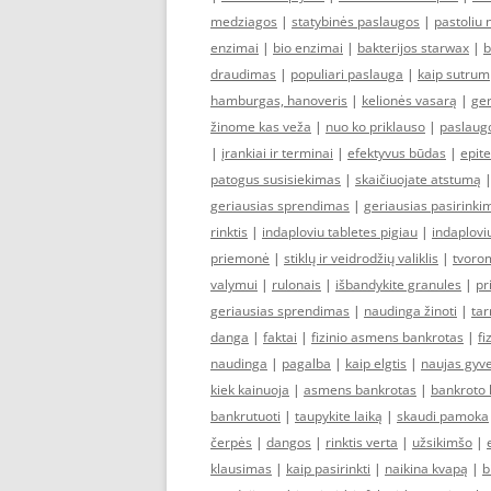
medziagos
|
statybinės paslaugos
|
pastoliu
enzimai
|
bio enzimai
|
bakterijos starwax
|
b
draudimas
|
populiari paslauga
|
kaip sutrum
hamburgas, hanoveris
|
kelionės vasarą
|
ger
žinome kas veža
|
nuo ko priklauso
|
paslaug
|
įrankiai ir terminai
|
efektyvus būdas
|
epite
patogus susisiekimas
|
skaičiuojate atstumą
geriausias sprendimas
|
geriausias pasirinki
rinktis
|
indaploviu tabletes pigiau
|
indaplovi
priemonė
|
stiklų ir veidrodžių valiklis
|
tvoro
valymui
|
rulonais
|
išbandykite granules
|
pr
geriausias sprendimas
|
naudinga žinoti
|
tar
danga
|
faktai
|
fizinio asmens bankrotas
|
fi
naudinga
|
pagalba
|
kaip elgtis
|
naujas gyv
kiek kainuoja
|
asmens bankrotas
|
bankroto 
bankrutuoti
|
taupykite laiką
|
skaudi pamoka
čerpės
|
dangos
|
rinktis verta
|
užsikimšo
|
klausimas
|
kaip pasirinkti
|
naikina kvapą
|
b