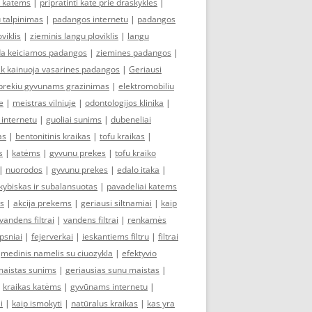
s katems
|
pripratinti kate prie draskykles
|
u talpinimas
|
padangos internetu
|
padangos
viklis
|
zieminis langu ploviklis
|
langu
da keiciamos padangos
|
ziemines padangos
|
ek kainuoja vasarines padangos
|
Geriausi
prekiu gyvunams grazinimas
|
elektromobiliu
e
|
meistras vilniuje
|
odontologijos klinika
|
 internetu
|
guoliai sunims
|
dubeneliai
as
|
bentonitinis kraikas
|
tofu kraikas
|
s
|
katėms
|
gyvunu prekes
|
tofu kraiko
|
nuorodos
|
gyvunu prekes
|
edalo itaka
|
kybiskas ir subalansuotas
|
pavadeliai katems
as
|
akcija prekems
|
geriausi siltnamiai
|
kaip
vandens filtrai
|
vandens filtrai
|
renkamės
ipsniai
|
fejerverkai
|
ieskantiems filtru
|
filtrai
|
medinis namelis su ciuozykla
|
efektyvio
maistas sunims
|
geriausias sunu maistas
|
|
kraikas katėms
|
gyvūnams internetu
|
i
|
kaip ismokyti
|
natūralus kraikas
|
kas yra