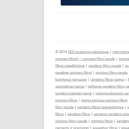
© 2014
SEO straipsniu talpinimas
|
interneti
osmoso filtrai> |
osmoso filtrų nauda
|
osmoso
filtrai nukalkinimui
|
vandens filtrų nauda
|
os
naudingi osmoso filtrai
|
osmoso filtrų nauda
komfortui namuose
|
vandens filtrai namui
|
sprendimai namui
|
ieškome vandens filtrų n
vandens kokybei name
|
rekomenduojami vand
osmoso filtrai
|
namui geriausi osmoso filtrai
filtrų nauda
|
vandens filtrai nugeležinimui
|
v
filtrai
|
vandens filtrai
|
geriamo vandens sis
osmoso filtrų nauda
|
osmoso filtrai
|
vandens
namams ir pramonei
|
aquaphor filtrai
|
aquap