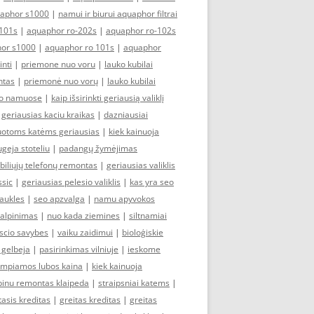
aphor s1000
|
namui ir biurui aquaphor filtrai
101s
|
aquaphor ro-202s
|
aquaphor ro-102s
or s1000
|
aquaphor ro 101s
|
aquaphor
inti
|
priemone nuo voru
|
lauko kubilai
ntas
|
priemonė nuo vorų
|
lauko kubilai
imo namuose
|
kaip išsirinkti geriausią valiklį
|
geriausias kaciu kraikas
|
dazniausiai
zuotoms katėms geriausias
|
kiek kainuoja
ugeja stoteliu
|
padangų žymėjimas
iliųjų telefonų remontas
|
geriausias valiklis
ssic
|
geriausias pelesio valiklis
|
kas yra seo
iaukles
|
seo apzvalga
|
namu apyvokos
talpinimas
|
nuo kada ziemines
|
siltnamiai
yscio savybes
|
vaiku zaidimui
|
bioloģiskie
 gelbeja
|
pasirinkimas vilniuje
|
ieskome
empiamos lubos kaina
|
kiek kainuoja
binu remontas klaipeda
|
straipsniai katems
|
tasis kreditas
|
greitas kreditas
|
greitas