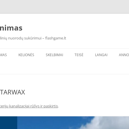
inimas
linių nuorodų sukūrimui – flashgame.lt
IMAS
KELIONĖS
SKELBIMAI
TEISĖ
LANGAI
ANNO
s STARWAX
erijų kanalizacijai rūšys ir paskirtis
.