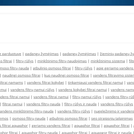
ne parduotuve
|
padangų žymėjimas
|
padangų žymėjimas
|
žieminių padangų ž
 filtrai
|
filtrų rūšys
|
minkštinimo filtrų naudojimas
|
minkštinimo sistema
|
fil
moso filtrų nauda
|
atbulinio osmoso filtrai
|
filtrų rūšys
|
apie geriamo vandens f
|
naudingi osmoso filtrai
|
kuo naudingi osmoso filtrai
|
vandens filtravimo sist
filtrai namams
|
vandens filtrai kokybei
|
tinkamiausi vandens filtrai namui
|
vand
amui
|
vandens filtrų namui rūšys
|
vandens kokybei filtrai namui
|
vandens namui
ens filtrai namui
|
vandens filtrai namui
|
filtrų namui rūšys
|
vandens filtrų rū
|
filtrai namui
|
vandens filtrų nauda
|
filtrų rūšys ir nauda
|
vandens filtrų rūšys
andens minkštinimo filtrų nauda
|
vandens filtrų rūšys
|
nugeležinimo ir vandens
temos
|
osmoso filtrų nauda
|
atbulinio osmoso filtrai
|
seo straipsniu talpinimas
 filtrai aquaphor
|
geriamo vandens filtrai
|
aquaphor filtrai
|
aquaphor filtrai
|
hor filtrai
|
aquaphor filtrų nauda
|
aquaphor filtrai
|
aquapgor filtrai ir nauda