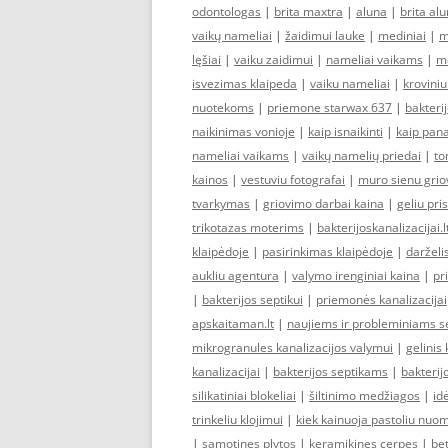
odontologas
|
brita maxtra
|
aluna
|
brita al
vaikų nameliai
|
žaidimui lauke
|
mediniai
|
m
lęšiai
|
vaiku zaidimui
|
nameliai vaikams
|
me
isvezimas klaipeda
|
vaiku nameliai
|
krovini
nuotekoms
|
priemone starwax 637
|
bakteri
naikinimas vonioje
|
kaip isnaikinti
|
kaip pana
nameliai vaikams
|
vaikų namelių priedai
|
to
kainos
|
vestuviu fotografai
|
muro sienu gri
tvarkymas
|
griovimo darbai kaina
|
geliu pri
trikotazas moterims
|
bakterijoskanalizacijai.l
klaipėdoje
|
pasirinkimas klaipėdoje
|
darželi
aukliu agentura
|
valymo irenginiai kaina
|
pr
|
bakterijos septikui
|
priemonės kanalizacijai
apskaitaman.lt
|
naujiems ir probleminiams 
mikrogranules kanalizacijos valymui
|
gelinis
kanalizacijai
|
bakterijos septikams
|
bakterij
silikatiniai blokeliai
|
šiltinimo medžiagos
|
id
trinkeliu klojimui
|
kiek kainuoja pastoliu nuo
|
samotines plytos
|
keramikines cerpes
|
be