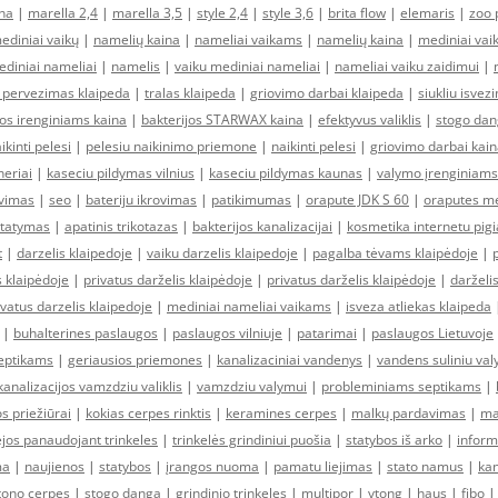
una
|
marella 2,4
|
marella 3,5
|
style 2,4
|
style 3,6
|
brita flow
|
elemaris
|
zoo 
ediniai vaikų
|
namelių kaina
|
nameliai vaikams
|
namelių kaina
|
mediniai va
diniai nameliai
|
namelis
|
vaiku mediniai nameliai
|
nameliai vaiku zaidimui
|
u pervezimas klaipeda
|
tralas klaipeda
|
griovimo darbai klaipeda
|
siukliu isvez
jos irenginiams kaina
|
bakterijos STARWAX kaina
|
efektyvus valiklis
|
stogo dan
ikinti pelesi
|
pelesiu naikinimo priemone
|
naikinti pelesi
|
griovimo darbai kai
neriai
|
kaseciu pildymas vilnius
|
kaseciu pildymas kaunas
|
valymo įrenginiams
ovimas
|
seo
|
bateriju ikrovimas
|
patikimumas
|
orapute JDK S 60
|
oraputes 
statymas
|
apatinis trikotazas
|
bakterijos kanalizacijai
|
kosmetika internetu pig
t
|
darzelis klaipedoje
|
vaiku darzelis klaipedoje
|
pagalba tėvams klaipėdoje
|
s klaipėdoje
|
privatus darželis klaipėdoje
|
privatus darželis klaipėdoje
|
darželi
ivatus darzelis klaipedoje
|
mediniai nameliai vaikams
|
isveza atliekas klaipeda
|
buhalterines paslaugos
|
paslaugos vilniuje
|
patarimai
|
paslaugos Lietuvoje
septikams
|
geriausios priemones
|
kanalizaciniai vandenys
|
vandens suliniu va
 kanalizacijos vamzdziu valiklis
|
vamzdziu valymui
|
probleminiams septikams
|
os priežiūrai
|
kokias cerpes rinktis
|
keramines cerpes
|
malkų pardavimas
|
ma
ėjos panaudojant trinkeles
|
trinkelės grindiniui puošia
|
statybos iš arko
|
inform
ma
|
naujienos
|
statybos
|
įrangos nuoma
|
pamatu liejimas
|
stato namus
|
kan
tono cerpes
|
stogo danga
|
grindinio trinkeles
|
multipor
|
ytong
|
haus
|
fibo