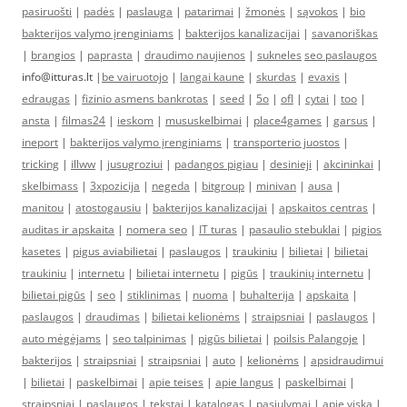
pasiruošti
|
padės
|
paslauga
|
patarimai
|
žmonės
|
sąvokos
|
bio
bakterijos valymo įrenginiams
|
bakterijos kanalizacijai
|
savanoriškas
|
brangios
|
paprasta
|
draudimo naujienos
|
sukneles
seo paslaugos
info@itturas.lt |
be vairuotojo
|
langai kaune
|
skurdas
|
evaxis
|
edraugas
|
fizinio asmens bankrotas
|
seed
|
5o
|
ofl
|
cytai
|
too
|
ansta
|
filmas24
|
ieskom
|
mususkelbimai
|
place4games
|
garsus
|
ineport
|
bakterijos valymo įrenginiams
|
transporterio juostos
|
tricking
|
illww
|
jusugroziui
|
padangos pigiau
|
desinieji
|
akcininkai
|
skelbimass
|
3xpozicija
|
negeda
|
bitgroup
|
minivan
|
ausa
|
manitou
|
atostogausiu
|
bakterijos kanalizacijai
|
apskaitos centras
|
auditas ir apskaita
|
nomera seo
|
IT turas
|
pasaulio stebuklai
|
pigios
kasetes
|
pigus aviabilietai
|
paslaugos
|
traukiniu
|
bilietai
|
bilietai
traukiniu
|
internetu
|
bilietai internetu
|
pigūs
|
traukinių internetu
|
bilietai pigūs
|
seo
|
stiklinimas
|
nuoma
|
buhalterija
|
apskaita
|
paslaugos
|
draudimas
|
bilietai kelionėms
|
straipsniai
|
paslaugos
|
auto mėgėjams
|
seo talpinimas
|
pigūs bilietai
|
poilsis Palangoje
|
bakterijos
|
straipsniai
|
straipsniai
|
auto
|
kelionėms
|
apsidraudimui
|
bilietai
|
paskelbimai
|
apie teises
|
apie langus
|
paskelbimai
|
straipsniai
|
paslaugos
|
tekstai
|
katalogas
|
pasiulymai
|
apie viską
|