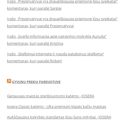
Įrašo „Prezervatyvai yra draugiškiausia priemonė Jūsų sveikatai“
komentaras, kurį parašė Sargiai
Įrašo „Prezervatyvai yra draugiškiausia priemonė Jūsų sveikatai“
komentaras, kurį parašė Prezervatyvai
Įrašo „Svarbi informacija apie vairavimo mokyklą Auruda“
komentaras, kurį parašė Kristina
Įrašo „Skelbimai internete ir nauda patalpinus skelbimą“
komentaras, kurį parašė Robert
GYVUNU PREKIU PARDUOTUVE
Geriausias maistas sterilizuotoms katėms - JOSERA
Josera Classic katėms - Ulta premium klasės kačių maistas
Aukščiausios kokybės standartas Jūsų šuns mitybai - JOSERA