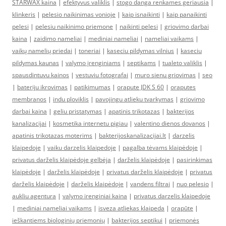
STARWAX kaina
|
efektyvus valiklis
|
stogo danga renkames geriausia
|
klinkeris
|
pelesio naikinimas vonioje
|
kaip isnaikinti
|
kaip panaikinti
pelesi
|
pelesiu naikinimo priemone
|
naikinti pelesi
|
griovimo darbai
kaina
|
zaidimo nameliai
|
mediniai nameliai
|
nameliai vaikams
|
vaikų namelių priedai
|
toneriai
|
kaseciu pildymas vilnius
|
kaseciu
pildymas kaunas
|
valymo įrenginiams
|
septikams
|
tualeto valiklis
|
spausdintuvu kainos
|
vestuviu fotografai
|
muro sienu griovimas
|
seo
|
bateriju ikrovimas
|
patikimumas
|
orapute JDK S 60
|
oraputes
membranos
|
indu ploviklis
|
pavojingu atlieku tvarkymas
|
griovimo
darbai kaina
|
geliu pristatymas
|
apatinis trikotazas
|
bakterijos
kanalizacijai
|
kosmetika internetu pigiau
|
valentino dienos dovanos
|
apatinis trikotazas moterims
|
bakterijoskanalizacijai.lt
|
darzelis
klaipedoje
|
vaiku darzelis klaipedoje
|
pagalba tėvams klaipėdoje
|
privatus darželis klaipėdoje gelbėja
|
darželis klaipėdoje
|
pasirinkimas
klaipėdoje
|
darželis klaipėdoje
|
privatus darželis klaipėdoje
|
privatus
darželis klaipėdoje
|
darželis klaipėdoje
|
vandens filtrai
|
nuo pelesio
|
aukliu agentura
|
valymo irenginiai kaina
|
privatus darzelis klaipedoje
|
mediniai nameliai vaikams
|
isveza atliekas klaipeda
|
orapūte
|
ieškantiems biologinių priemonių
|
bakterijos septikui
|
priemonės