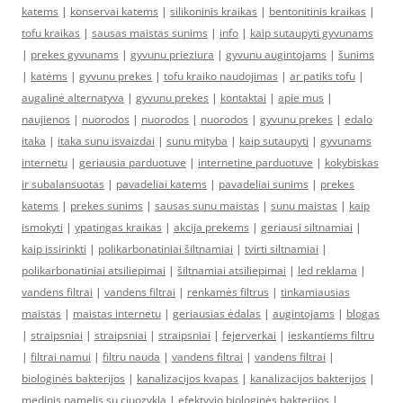
katems
|
konservai katems
|
silikoninis kraikas
|
bentonitinis kraikas
|
tofu kraikas
|
sausas maistas sunims
|
info
|
kaip sutaupyti gyvunams
|
prekes gyvunams
|
gyvunu prieziura
|
gyvunu augintojams
|
šunims
|
katėms
|
gyvunu prekes
|
tofu kraiko naudojimas
|
ar patiks tofu
|
augalinė alternatyva
|
gyvunu prekes
|
kontaktai
|
apie mus
|
naujienos
|
nuorodos
|
nuorodos
|
nuorodos
|
gyvunu prekes
|
edalo
itaka
|
itaka sunu isvaizdai
|
sunu mityba
|
kaip sutaupyti
|
gyvunams
internetu
|
geriausia parduotuve
|
internetine parduotuve
|
kokybiskas
ir subalansuotas
|
pavadeliai katems
|
pavadeliai sunims
|
prekes
katems
|
prekes sunims
|
sausas sunu maistas
|
sunu maistas
|
kaip
ismokyti
|
ypatingas kraikas
|
akcija prekems
|
geriausi siltnamiai
|
kaip issirinkti
|
polikarbonatiniai šiltnamiai
|
tvirti siltnamiai
|
polikarbonatiniai atsiliepimai
|
šiltnamiai atsiliepimai
|
led reklama
|
vandens filtrai
|
vandens filtrai
|
renkamės filtrus
|
tinkamiausias
maistas
|
maistas internetu
|
geriausias ėdalas
|
augintojams
|
blogas
|
straipsniai
|
straipsniai
|
straipsniai
|
fejerverkai
|
ieskantiems filtru
|
filtrai namui
|
filtru nauda
|
vandens filtrai
|
vandens filtrai
|
biologinės bakterijos
|
kanalizacijos kvapas
|
kanalizacijos bakterijos
|
medinis namelis su ciuozykla
|
efektyvio biologinės bakterijos
|