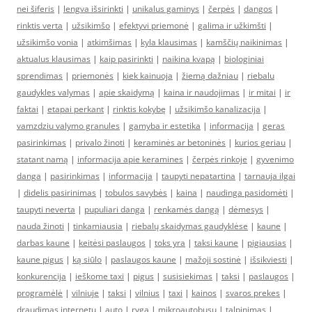
nei šiferis
|
lengva išsirinkti
|
unikalus gaminys
|
čerpės
|
dangos
|
rinktis verta
|
užsikimšo
|
efektyvi priemonė
|
galima ir užkimšti
|
užsikimšo vonia
|
atkimšimas
|
kyla klausimas
|
kamščių naikinimas
|
aktualus klausimas
|
kaip pasirinkti
|
naikina kvapą
|
biologiniai
sprendimas
|
priemonės
|
kiek kainuoja
|
žiemą dažniau
|
riebalu
gaudykles valymas
|
apie skaidymą
|
kaina ir naudojimas
|
ir mitai
|
ir
faktai
|
etapai perkant
|
rinktis kokybę
|
užsikimšo kanalizacija
|
vamzdziu valymo granules
|
gamyba ir estetika
|
informacija
|
geras
pasirinkimas
|
privalo žinoti
|
keraminės ar betoninės
|
kurios geriau
|
statant namą
|
informacija apie keramines
|
čerpės rinkoje
|
gyvenimo
danga
|
pasirinkimas
|
informacija
|
taupyti nepatartina
|
tarnauja ilgai
|
didelis pasirinimas
|
tobulos savybės
|
kaina
|
naudinga pasidomėti
|
taupyti neverta
|
pupuliari danga
|
renkamės dangą
|
dėmesys
|
nauda žinoti
|
tinkamiausia
|
riebalų skaidymas gaudyklėse
|
kaune
|
darbas kaune
|
keitėsi paslaugos
|
toks yra
|
taksi kaune
|
pigiausias
|
kaune pigus
|
ką siūlo
|
paslaugos kaune
|
mažoji sostinė
|
išsikviesti
|
konkurencija
|
ieškome taxi
|
pigus
|
susisiekimas
|
taksi
|
paslaugos
|
programėlė
|
vilniuje
|
taksi
|
vilnius
|
taxi
|
kainos
|
svaros prekes
|
draudimas internetu
|
auto
|
ryga
|
mikroautobusu
|
talpinimas
|