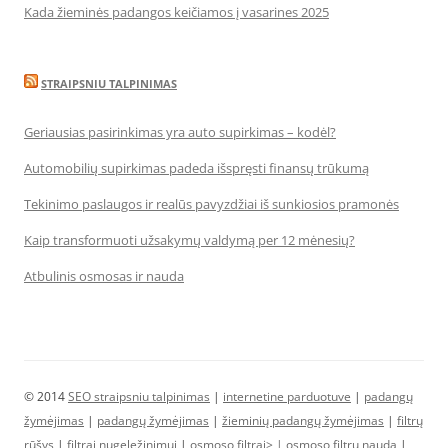
Kada žieminės padangos keičiamos į vasarines 2025
STRAIPSNIU TALPINIMAS
Geriausias pasirinkimas yra auto supirkimas – kodėl?
Automobilių supirkimas padeda išspręsti finansų trūkumą
Tekinimo paslaugos ir realūs pavyzdžiai iš sunkiosios pramonės
Kaip transformuoti užsakymų valdymą per 12 mėnesių?
Atbulinis osmosas ir nauda
© 2014
SEO straipsniu talpinimas
|
internetine parduotuve
|
padangų
žymėjimas
|
padangų žymėjimas
|
žieminių padangų žymėjimas
|
filtrų
rūšys
|
filtrai nugeležinimui
|
osmoso filtrai> |
osmoso filtrų nauda
|