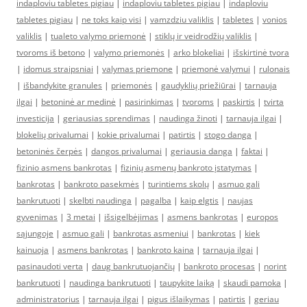
indaploviu tabletes pigiau
|
indaploviu tabletes pigiau
|
indaploviu
tabletes pigiau
|
ne toks kaip visi
|
vamzdziu valiklis
|
tabletes
|
vonios
valiklis
|
tualeto valymo priemonė
|
stiklų ir veidrodžių valiklis
|
tvoroms iš betono
|
valymo priemonės
|
arko blokeliai
|
išskirtinė tvora
|
idomus straipsniai
|
valymas priemone
|
priemonė valymui
|
rulonais
|
išbandykite granules
|
priemonės
|
gaudyklių priežiūrai
|
tarnauja
ilgai
|
betoninė ar medinė
|
pasirinkimas
|
tvoroms
|
paskirtis
|
tvirta
investicija
|
geriausias sprendimas
|
naudinga žinoti
|
tarnauja ilgai
|
blokelių privalumai
|
kokie privalumai
|
patirtis
|
stogo danga
|
betoninės čerpės
|
dangos privalumai
|
geriausia danga
|
faktai
|
fizinio asmens bankrotas
|
fizinių asmenų bankroto įstatymas
|
bankrotas
|
bankroto pasekmės
|
turintiems skolų
|
asmuo gali
bankrutuoti
|
skelbti naudinga
|
pagalba
|
kaip elgtis
|
naujas
gyvenimas
|
3 metai
|
išsigelbėjimas
|
asmens bankrotas
|
europos
sąjungoje
|
asmuo gali
|
bankrotas asmeniui
|
bankrotas
|
kiek
kainuoja
|
asmens bankrotas
|
bankroto kaina
|
tarnauja ilgai
|
pasinaudoti verta
|
daug bankrutuojančių
|
bankroto procesas
|
norint
bankrutuoti
|
naudinga bankrutuoti
|
taupykite laiką
|
skaudi pamoka
|
administratorius
|
tarnauja ilgai
|
pigus išlaikymas
|
patirtis
|
geriau