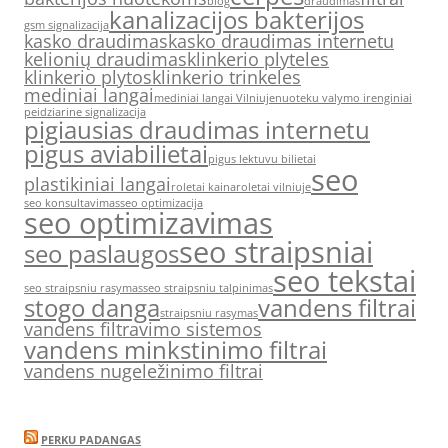
blog
draudimas
kanalizacijos bakterijos
gsm signalizacija
kasko draudimas
kasko draudimas internetu
kelionių draudimas
klinkerio plyteles
klinkerio plytos
klinkerio trinkeles
mediniai langai
mediniai langai Vilniuje
nuoteku valymo irenginiai
peidziarine signalizacija
pigiausias draudimas internetu
pigus aviabilietai
pigus lektuvu bilietai
seo
plastikiniai langai
roletai kaina
roletai vilniuje
seo konsultavimas
seo optimizacija
seo optimizavimas
seo straipsniai
seo paslaugos
seo tekstai
seo straipsniu rasymas
seo straipsniu talpinimas
stogo danga
vandens filtrai
straipsniu rasymas
vandens filtravimo sistemos
vandens minkstinimo filtrai
vandens nugeležinimo filtrai
PERKU PADANGAS