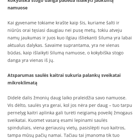
Kokybiška stogo danga padeda išlaikyti jaukumą
namuose
Kai gyvename tokiame krašte kaip šis, kuriame šalti ir
niūrūs orai tęsiasi daugiau nei pusę metų, tokiu atveju
namų jaukumas ir juos kuo ilgiau išliekanti šiluma yra labai
aktualus dalykas. Savaime suprantama, yra ne vienas
būdas, kaip išlaikyti šilumą namuose, o kokybiška stogo
danga yra vienas iš jų.
Atsparumas saulės kaitrai sukuria palankų sveikatai
mikroklimatą
Didelė dalis žmonių daug laiko praleidžia savo namuose.
Vis dėlto, saulės yra gerai, kol jos nėra per daug – tuo tarpu
pernelyg kaitri aplinka gali turėti neigiamą poveikį žmogaus
sveikatai. Kuomet vasarą esami lepinami saulės
spinduliais, viena geriausių vietų, pasislėpti nuo kaitros,
tampa mūsų pačių namai. Tačiau tai įmanoma tik tuo