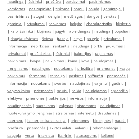
naudinga
|
išsirinkti
|
priežiūra
|
pardavimai
|
pasirinkimas
|
komfortas
|
pasirūpinkite
|
tinkama
|
namui
|
nauda
|
gamintojai
|
pasirinkimas
|
stogui
|
dengia
|
medžiagos
|
dangos
|
verstas
|
gaminiai
|
privalumai
|
renkamės
|
kokybė
|
charakteristika
|
klinkerio
|
kaip išsirinkti
|
klojimas
|
įsigyti
|
apie dangas
|
naudinga
|
populiari
|
daugiau šviesos
|
šviesa
|
įtakoja
|
įsigyti
|
po egle
|
privalumai
|
informacija
|
nepirkčiau
|
renkantis
|
naudinga
|
pirkti
|
jaukumas
|
privalumai
|
prieš darbus
|
išsirinkti
|
bakterijos
|
talpinimas
|
naikinimas
|
kvapai
|
naikinimas
|
kaina
|
kova
|
naudojimas
|
įrenginiams
|
naudingos
|
nuotekoms
|
priežiūra
|
priemonės
|
kvapų
naikinimui
|
fermentai
|
tarnauja
|
paskirtis
|
prižiūrėti
|
priemonės
|
informacija
|
nuotekoms
|
svarbu
|
naudojimas
|
valymui
|
gadinti
|
valymo kaina
|
priemonės
|
ne visi
|
reikia
|
naudojamos
|
sprendžia
|
efektyvu
|
priemonės
|
bakterijos
|
ne visos
|
informacija
|
naudingesnės
|
nuotekoms
|
valymas
|
sistemoms
|
naudojimas
|
nuotekų valymo įrenginiai
|
straipsniai
|
internetu
|
draudimas
|
internetu
|
bakterijos kanalizacijai
|
priemones
|
biologinės
|
nauda
|
priežiūra
|
priemonės
|
skirtos valyti
|
valymui
|
rekomendacija
|
saugoja
|
verta
|
internetu
|
išsirinkti
|
atostogoms
|
kelionei
|