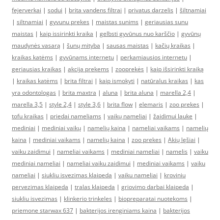
fejerverkai
|
sodui
|
brita vandens filtrai
|
privatus darzelis
|
šiltnamiai
|
siltnamiai
|
gyvunu prekes
|
maistas sunims
|
geriausias sunu
maistas
|
kaip issirinkti kraika
|
gelbsti gyvūnus nuo karščio
|
gyvūnų
maudynės vasarą
|
šunų mityba
|
sausas maistas
|
kačių kraikas
|
kraikas katėms
|
gyvūnams internetu
|
perkamiausios internetu
|
geriausias kraikas
|
akcija prekems
|
zooprekės
|
kaip išsirinkti kraiką
|
kraikas katėms
|
brita filtrai
|
kaip ismokyti
|
natūralus kraikas
|
kas
yra odontologas
|
brita maxtra
|
aluna
|
brita aluna
|
marella 2,4
|
marella 3,5
|
style 2,4
|
style 3,6
|
brita flow
|
elemaris
|
zoo prekes
|
tofu kraikas
|
priedai nameliams
|
vaikų nameliai
|
žaidimui lauke
|
mediniai
|
mediniai vaikų
|
namelių kaina
|
nameliai vaikams
|
namelių
kaina
|
mediniai vaikams
|
namelių kaina
|
zoo prekes
|
Akių lęšiai
|
vaiku zaidimui
|
nameliai vaikams
|
mediniai nameliai
|
namelis
|
vaiku
mediniai nameliai
|
nameliai vaiku zaidimui
|
mediniai vaikams
|
vaiku
nameliai
|
siukliu isvezimas klaipeda
|
vaiku nameliai
|
kroviniu
pervezimas klaipeda
|
tralas klaipeda
|
griovimo darbai klaipeda
|
siukliu isvezimas
|
klinkerio trinkeles
|
biopreparatai nuotekoms
|
priemone starwax 637
|
bakterijos irenginiams kaina
|
bakterijos