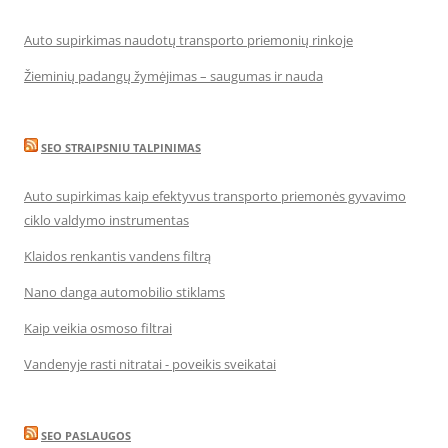
Auto supirkimas naudotų transporto priemonių rinkoje
Žieminių padangų žymėjimas – saugumas ir nauda
SEO STRAIPSNIU TALPINIMAS
Auto supirkimas kaip efektyvus transporto priemonės gyvavimo
ciklo valdymo instrumentas
Klaidos renkantis vandens filtrą
Nano danga automobilio stiklams
Kaip veikia osmoso filtrai
Vandenyje rasti nitratai - poveikis sveikatai
SEO PASLAUGOS