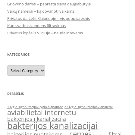
Griovimo darbai – paprasta siena daugiabutyje
Vaikų nameliai – ką dovanoti vaikams
Privatus darželis Klaipėdoje – vis populiaresnis
Kuo svarbus vandens filtravimas
Privatus lopšelis Vilniuje – nauda ir tėvams
KATEGORIJOS
Kategorijos
DEBESĖLIS
1 lygio signalizacija
2 lygio signalizacija
3 lygio signalizacija
aviabilietai
aviabilietai internetu
bakterijos i kanalizacija
bakterijos kanalizacijai
cerpes
bakterijos nuotekoms
filtrai