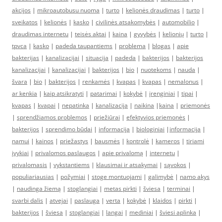
akcijos
|
mikroautobusu nuoma
|
turto
|
kelionės draudimas
|
turto
|
sveikatos
|
kelionės
|
kasko
|
civilinės atsakomybės
|
automobilio
|
draudimas internetu
|
teisės aktai
|
kaina
|
gyvybės
|
kelionių
|
turto
|
tpvca
|
kasko
|
padeda taupantiems
|
problema
|
blogas
|
apie
bakterijas
|
kanalizacijai
|
situacija
|
padeda
|
bakterijos
|
bakterijos
kanalizacijai
|
kanalizacijai
|
bakterijos
|
bio
|
nuotekoms
|
nauda
|
švara
|
bio
|
bakterijos
|
renkamės
|
kvapas
|
kvapas
|
nemalonus
|
ar kenkia
|
kaip atsikratyti
|
patarimai
|
kokybė
|
įrenginiai
|
tipai
|
kvapas
|
kvapai
|
nepatinka
|
kanalizacija
|
naikina
|
kaina
|
priemonės
|
sprendžiamos problemos
|
priežiūrai
|
efektyvios priemonės
|
bakterijos
|
sprendimo būdai
|
informacija
|
biologiniai
|
informacija
|
namui
|
kainos
|
priežastys
|
bausmės
|
kontrolė
|
kameros
|
tiriami
įvykiai
|
privalomos paslaugos
|
apie privalomą
|
internetu
|
privalomasis
|
vykstantiems
|
klausimai ir atsakymai
|
sąvokos
|
populiariausias
|
požymiai
|
stoge montuojami
|
galimybė
|
namo akys
|
naudinga žiemą
|
stoglangiai
|
metas pirkti
|
šviesa
|
terminai
|
svarbi dalis
|
atvejai
|
paslauga
|
verta
|
kokybė
|
klaidos
|
pirkti
|
bakterijos
|
šviesa
|
stoglangiai
|
langai
|
mediniai
|
šviesi aplinka
|