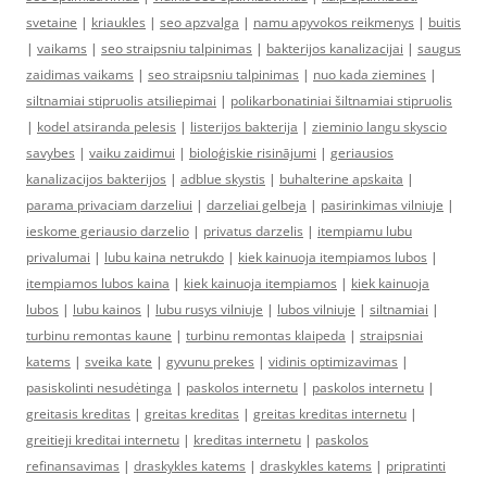
svetaine
|
kriaukles
|
seo apzvalga
|
namu apyvokos reikmenys
|
buitis
|
vaikams
|
seo straipsniu talpinimas
|
bakterijos kanalizacijai
|
saugus
zaidimas vaikams
|
seo straipsniu talpinimas
|
nuo kada ziemines
|
siltnamiai stipruolis atsiliepimai
|
polikarbonatiniai šiltnamiai stipruolis
|
kodel atsiranda pelesis
|
listerijos bakterija
|
zieminio langu skyscio
savybes
|
vaiku zaidimui
|
bioloģiskie risinājumi
|
geriausios
kanalizacijos bakterijos
|
adblue skystis
|
buhalterine apskaita
|
parama privaciam darzeliui
|
darzeliai gelbeja
|
pasirinkimas vilniuje
|
ieskome geriausio darzelio
|
privatus darzelis
|
itempiamu lubu
privalumai
|
lubu kaina netrukdo
|
kiek kainuoja itempiamos lubos
|
itempiamos lubos kaina
|
kiek kainuoja itempiamos
|
kiek kainuoja
lubos
|
lubu kainos
|
lubu rusys vilniuje
|
lubos vilniuje
|
siltnamiai
|
turbinu remontas kaune
|
turbinu remontas klaipeda
|
straipsniai
katems
|
sveika kate
|
gyvunu prekes
|
vidinis optimizavimas
|
pasiskolinti nesudėtinga
|
paskolos internetu
|
paskolos internetu
|
greitasis kreditas
|
greitas kreditas
|
greitas kreditas internetu
|
greitieji kreditai internetu
|
kreditas internetu
|
paskolos
refinansavimas
|
draskykles katems
|
draskykles katems
|
pripratinti