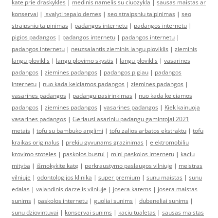
kate prie draskykles
|
medinis namelis su ciuozykla
|
sausas maistas ar
konservai
|
isvalyti tepalo demes
|
seo straipsniu talpinimas
|
seo
straipsniu talpinimas
|
padangos internetu
|
padangos internetu
|
pigios padangos
|
padangos internetu
|
padangos internetu
|
padangos internetu
|
neuzsalantis zieminis langu ploviklis
|
zieminis
langu ploviklis
|
langu plovimo skystis
|
langu ploviklis
|
vasarines
padangos
|
ziemines padangos
|
padangos pigiau
|
padangos
internetu
|
nuo kada keiciamos padangos
|
ziemines padangos
|
vasarines padangos
|
padangu pasirinkimas
|
nuo kada keiciamos
padangos
|
ziemines padangos
|
vasarines padangos
|
Kiek kainuoja
vasarines padangos
|
Geriausi asariniu padangu gamintojai 2021
metais
|
tofu su bambuko anglimi
|
tofu zalios arbatos ekstraktu
|
tofu
kraikas originalus
|
prekiu gyvunams grazinimas
|
elektromobiliu
krovimo stoteles
|
paskolos bustui
|
mini paskolos internetu
|
kaciu
mityba
|
išmokykite katę
|
perkraustymo paslaugos vilniuje
|
meistras
vilniuje
|
odontologijos klinika
|
super premium
|
sunu maistas
|
sunu
edalas
|
valandinis darzelis vilniuje
|
josera katems
|
josera maistas
sunims
|
paskolos internetu
|
guoliai sunims
|
dubeneliai sunims
|
sunu dziovintuvai
|
konservai sunims
|
kaciu tualetas
|
sausas maistas