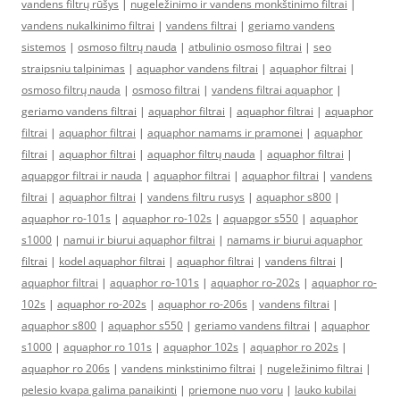
vandens filtrų rūšys
|
nugeležinimo ir vandens monkštinimo filtrai
|
vandens nukalkinimo filtrai
|
vandens filtrai
|
geriamo vandens
sistemos
|
osmoso filtrų nauda
|
atbulinio osmoso filtrai
|
seo
straipsniu talpinimas
|
aquaphor vandens filtrai
|
aquaphor filtrai
|
osmoso filtrų nauda
|
osmoso filtrai
|
vandens filtrai aquaphor
|
geriamo vandens filtrai
|
aquaphor filtrai
|
aquaphor filtrai
|
aquaphor
filtrai
|
aquaphor filtrai
|
aquaphor namams ir pramonei
|
aquaphor
filtrai
|
aquaphor filtrai
|
aquaphor filtrų nauda
|
aquaphor filtrai
|
aquapgor filtrai ir nauda
|
aquaphor filtrai
|
aquaphor filtrai
|
vandens
filtrai
|
aquaphor filtrai
|
vandens filtru rusys
|
aquaphor s800
|
aquaphor ro-101s
|
aquaphor ro-102s
|
aquapgor s550
|
aquaphor
s1000
|
namui ir biurui aquaphor filtrai
|
namams ir biurui aquaphor
filtrai
|
kodel aquaphor filtrai
|
aquaphor filtrai
|
vandens filtrai
|
aquaphor filtrai
|
aquaphor ro-101s
|
aquaphor ro-202s
|
aquaphor ro-
102s
|
aquaphor ro-202s
|
aquaphor ro-206s
|
vandens filtrai
|
aquaphor s800
|
aquaphor s550
|
geriamo vandens filtrai
|
aquaphor
s1000
|
aquaphor ro 101s
|
aquaphor 102s
|
aquaphor ro 202s
|
aquaphor ro 206s
|
vandens minkstinimo filtrai
|
nugeležinimo filtrai
|
pelesio kvapa galima panaikinti
|
priemone nuo voru
|
lauko kubilai