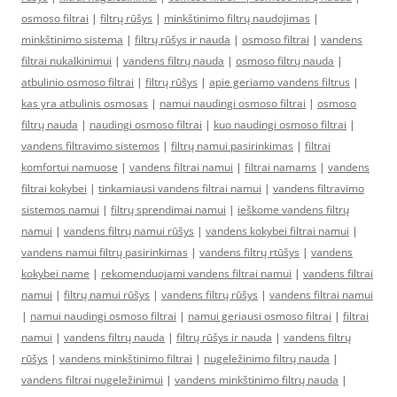
osmoso filtrai
|
filtrų rūšys
|
minkštinimo filtrų naudojimas
|
minkštinimo sistema
|
filtrų rūšys ir nauda
|
osmoso filtrai
|
vandens
filtrai nukalkinimui
|
vandens filtrų nauda
|
osmoso filtrų nauda
|
atbulinio osmoso filtrai
|
filtrų rūšys
|
apie geriamo vandens filtrus
|
kas yra atbulinis osmosas
|
namui naudingi osmoso filtrai
|
osmoso
filtrų nauda
|
naudingi osmoso filtrai
|
kuo naudingi osmoso filtrai
|
vandens filtravimo sistemos
|
filtrų namui pasirinkimas
|
filtrai
komfortui namuose
|
vandens filtrai namui
|
filtrai namams
|
vandens
filtrai kokybei
|
tinkamiausi vandens filtrai namui
|
vandens filtravimo
sistemos namui
|
filtrų sprendimai namui
|
ieškome vandens filtrų
namui
|
vandens filtrų namui rūšys
|
vandens kokybei filtrai namui
|
vandens namui filtrų pasirinkimas
|
vandens filtrų rtūšys
|
vandens
kokybei name
|
rekomenduojami vandens filtrai namui
|
vandens filtrai
namui
|
filtrų namui rūšys
|
vandens filtrų rūšys
|
vandens filtrai namui
|
namui naudingi osmoso filtrai
|
namui geriausi osmoso filtrai
|
filtrai
namui
|
vandens filtrų nauda
|
filtrų rūšys ir nauda
|
vandens filtrų
rūšys
|
vandens minkštinimo filtrai
|
nugeležinimo filtrų nauda
|
vandens filtrai nugeležinimui
|
vandens minkštinimo filtrų nauda
|