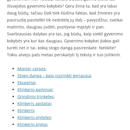
išsvajotos gyvenimo kokybės? Gera žinia ta, kad yra labai
daug būdų, tačiau šiek tiek liūdina faktas, kad žmones yra
pasiruošę pasitelkti tik nedidelę jų dalį – pavyzdžiui, sveikai
maitintis, daugiau judėti, pozityviai mąstyti ir pan.
Svarbiausias dalykas yra tas, jog būdų, kaip siekti gyvenimo
kokybės yra kur kas daugiau. Gyvenimo kokybei įtakos gali
turėti net ir tai, kokią stogo dangą pasirenkate. Netikite?
Tokiu atveju pats metas perskaityti šį tekstą ir tuo įsitikinti.
Monier cerpes
;
Stogo danga – kaip issirinkti geriausia
;
Ekspertai
;
Klinkerio gaminiai
;
Grindinio trinkeles
;
Klinkeris apdailai
;
Klinkeris
;
Klinkerio plyteles
;
Klinkerio plytos
;