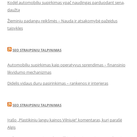
Kodėl automobilių supirkimas ypač naudingas parduodant seną,
daužtą
Žieminių padangų reikšmės – Nauda ir atsakomybė pažeidus
taisykles
SEO STRAIPSNIU TALPINIMAS
Automobilių supirkimas kaip operatyvus sprendimas – finansinio
likvidumo mechanizmas
Didelis vidaus durų pasirinkimas – rankenos ir interjeras
SEO STRAIPSNIU TALPINIMAS
Įrašo „Plastikinių langų kainos Vilniuje“ komentaras, kurį parašė
Algis