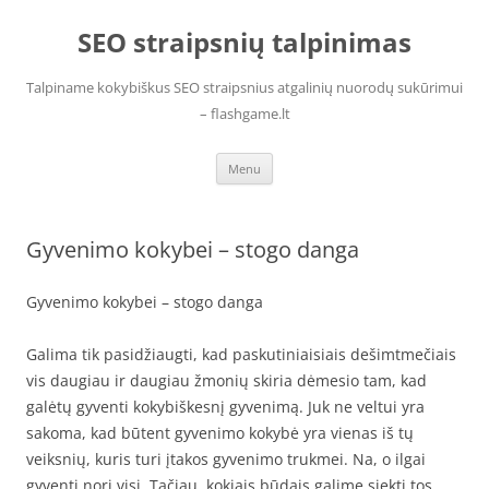
Skip
to
SEO straipsnių talpinimas
content
Talpiname kokybiškus SEO straipsnius atgalinių nuorodų sukūrimui
– flashgame.lt
Menu
Gyvenimo kokybei – stogo danga
Gyvenimo kokybei – stogo danga
Galima tik pasidžiaugti, kad paskutiniaisiais dešimtmečiais
vis daugiau ir daugiau žmonių skiria dėmesio tam, kad
galėtų gyventi kokybiškesnį gyvenimą. Juk ne veltui yra
sakoma, kad būtent gyvenimo kokybė yra vienas iš tų
veiksnių, kuris turi įtakos gyvenimo trukmei. Na, o ilgai
gyventi nori visi. Tačiau, kokiais būdais galime siekti tos