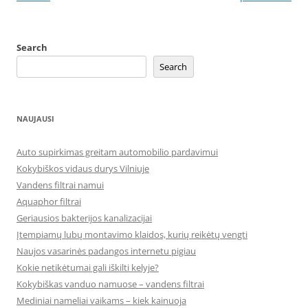
Search
Search
NAUJAUSI
Auto supirkimas greitam automobilio pardavimui
Kokybiškos vidaus durys Vilniuje
Vandens filtrai namui
Aquaphor filtrai
Geriausios bakterijos kanalizacijai
Įtempiamų lubų montavimo klaidos, kurių reikėtų vengti
Naujos vasarinės padangos internetu pigiau
Kokie netikėtumai gali iškilti kelyje?
Kokybiškas vanduo namuose – vandens filtrai
Mediniai nameliai vaikams – kiek kainuoja