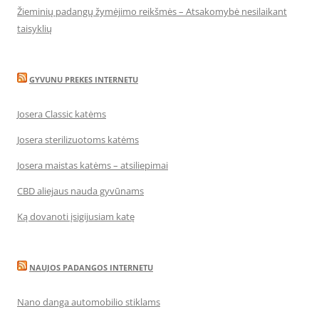
Žieminių padangų žymėjimo reikšmės – Atsakomybė nesilaikant
taisyklių
GYVUNU PREKES INTERNETU
Josera Classic katėms
Josera sterilizuotoms katėms
Josera maistas katėms – atsiliepimai
CBD aliejaus nauda gyvūnams
Ką dovanoti įsigijusiam katę
NAUJOS PADANGOS INTERNETU
Nano danga automobilio stiklams