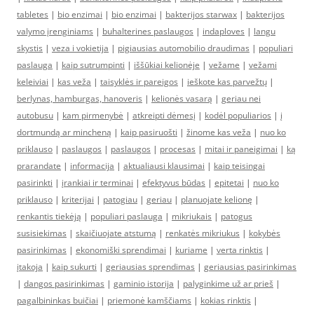
tabletes
|
bio enzimai
|
bio enzimai
|
bakterijos starwax
|
bakterijos
valymo įrenginiams
|
buhalterines paslaugos
|
indaploves
|
langu
skystis
|
veza i vokietija
|
pigiausias automobilio draudimas
|
populiari
paslauga
|
kaip sutrumpinti
|
iššūkiai kelionėje
|
vežame
|
vežami
keleiviai
|
kas veža
|
taisyklės ir pareigos
|
ieškote kas parvežtų
|
berlynas, hamburgas, hanoveris
|
kelionės vasarą
|
geriau nei
autobusu
|
kam pirmenybė
|
atkreipti dėmesį
|
kodėl populiarios
|
į
dortmundą ar mincheną
|
kaip pasiruošti
|
žinome kas veža
|
nuo ko
priklauso
|
paslaugos
|
paslaugos
|
procesas
|
mitai ir paneigimai
|
ką
prarandate
|
informacija
|
aktualiausi klausimai
|
kaip teisingai
pasirinkti
|
įrankiai ir terminai
|
efektyvus būdas
|
epitetai
|
nuo ko
priklauso
|
kriterijai
|
patogiau
|
geriau
|
planuojate kelionę
|
renkantis tiekėją
|
populiari paslauga
|
mikriukais
|
patogus
susisiekimas
|
skaičiuojate atstumą
|
renkatės mikriukus
|
kokybės
pasirinkimas
|
ekonomiški sprendimai
|
kuriame
|
verta rinktis
|
įtakoja
|
kaip sukurti
|
geriausias sprendimas
|
geriausias pasirinkimas
|
dangos pasirinkimas
|
gaminio istorija
|
palyginkime už ar prieš
|
pagalbininkas buičiai
|
priemonė kamščiams
|
kokias rinktis
|