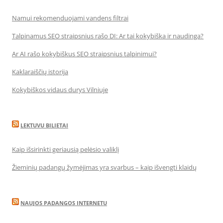
Namui rekomenduojami vandens filtrai
Talpinamus SEO straipsnius rašo DI: Ar tai kokybiška ir naudinga?
Ar AI rašo kokybiškus SEO straipsnius talpinimui?
Kaklaraiščių istorija
Kokybiškos vidaus durys Vilniuje
LEKTUVU BILIETAI
Kaip išsirinkti geriausią pelėsio valiklį
Žieminių padangų žymėjimas yra svarbus – kaip išvengti klaidų
NAUJOS PADANGOS INTERNETU