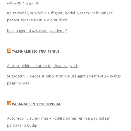
žaliavos iki giganto
Kai ramybė yra svarbiau už greitį, kodėl „Vezam123.lt“ renkasi
pedantišką tvarką ir BCA draudimą
Kaip pagerinti užsakymų valdymą?
TALPINAME SEO STRAIPSNIUS
Auto supirkimas turi realią finansinę vertę
Sužadėtuvių žiedas su laboratorijoje užaugintu deimantu – tvarus
pasirinkimas
PADANGOS INTERNETU PIGIAU
Automobilių supirkimas – kodėl žmonės renkasi paprastesnį
pardavimo būdą?