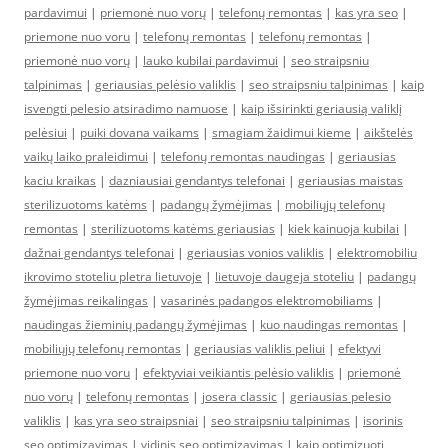
pardavimui
|
priemonė nuo vorų
|
telefonų remontas
|
kas yra seo
|
priemone nuo voru
|
telefonų remontas
|
telefonų remontas
|
priemonė nuo vorų
|
lauko kubilai pardavimui
|
seo straipsniu
talpinimas
|
geriausias pelėsio valiklis
|
seo straipsniu talpinimas
|
kaip
isvengti pelesio atsiradimo namuose
|
kaip išsirinkti geriausią valiklį
pelėsiui
|
puiki dovana vaikams
|
smagiam žaidimui kieme
|
aikštelės
vaikų laiko praleidimui
|
telefonų remontas naudingas
|
geriausias
kaciu kraikas
|
dazniausiai gendantys telefonai
|
geriausias maistas
sterilizuotoms katėms
|
padangų žymėjimas
|
mobiliųjų telefonų
remontas
|
sterilizuotoms katėms geriausias
|
kiek kainuoja kubilai
|
dažnai gendantys telefonai
|
geriausias vonios valiklis
|
elektromobiliu
ikrovimo stoteliu pletra lietuvoje
|
lietuvoje daugeja stoteliu
|
padangų
žymėjimas reikalingas
|
vasarinės padangos elektromobiliams
|
naudingas žieminių padangų žymėjimas
|
kuo naudingas remontas
|
mobiliųjų telefonų remontas
|
geriausias valiklis peliui
|
efektyvi
priemone nuo voru
|
efektyviai veikiantis pelėsio valiklis
|
priemonė
nuo vorų
|
telefonų remontas
|
josera classic
|
geriausias pelesio
valiklis
|
kas yra seo straipsniai
|
seo straipsniu talpinimas
|
isorinis
seo optimizavimas
|
vidinis seo optimizavimas
|
kaip optimizuoti