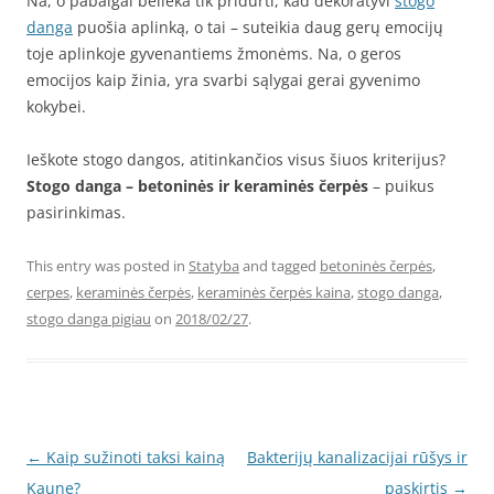
Na, o pabaigai belieka tik pridurti, kad dekoratyvi
stogo
danga
puošia aplinką, o tai – suteikia daug gerų emocijų
toje aplinkoje gyvenantiems žmonėms. Na, o geros
emocijos kaip žinia, yra svarbi sąlygai gerai gyvenimo
kokybei.
Ieškote stogo dangos, atitinkančios visus šiuos kriterijus?
Stogo danga – betoninės ir keraminės čerpės
– puikus
pasirinkimas.
This entry was posted in
Statyba
and tagged
betoninės čerpės
,
cerpes
,
keraminės čerpės
,
keraminės čerpės kaina
,
stogo danga
,
stogo danga pigiau
on
2018/02/27
.
Post
←
Kaip sužinoti taksi kainą
Bakterijų kanalizacijai rūšys ir
navigation
Kaune?
paskirtis
→