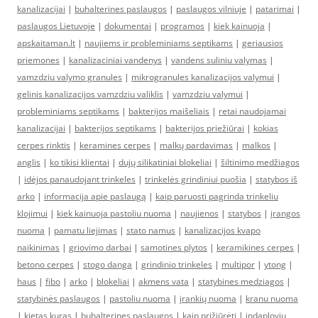
kanalizacijai
|
buhalterines paslaugos
|
paslaugos vilniuje
|
patarimai
|
paslaugos Lietuvoje
|
dokumentai
|
programos
|
kiek kainuoja
|
apskaitaman.lt
|
naujiems ir probleminiams septikams
|
geriausios
priemones
|
kanalizaciniai vandenys
|
vandens suliniu valymas
|
vamzdziu valymo granules
|
mikrogranules kanalizacijos valymui
|
gelinis kanalizacijos vamzdziu valiklis
|
vamzdziu valymui
|
probleminiams septikams
|
bakterijos maišeliais
|
retai naudojamai
kanalizacijai
|
bakterijos septikams
|
bakterijos priežiūrai
|
kokias
cerpes rinktis
|
keramines cerpes
|
malkų pardavimas
|
malkos
|
anglis
|
ko tikisi klientai
|
dujų silikatiniai blokeliai
|
šiltinimo medžiagos
|
idėjos panaudojant trinkeles
|
trinkelės grindiniui puošia
|
statybos iš
arko
|
informacija apie paslaugą
|
kaip paruosti pagrinda trinkeliu
klojimui
|
kiek kainuoja pastoliu nuoma
|
naujienos
|
statybos
|
įrangos
nuoma
|
pamatu liejimas
|
stato namus
|
kanalizacijos kvapo
naikinimas
|
griovimo darbai
|
samotines plytos
|
keramikines cerpes
|
betono cerpes
|
stogo danga
|
grindinio trinkeles
|
multipor
|
ytong
|
haus
|
fibo
|
arko
|
blokeliai
|
akmens vata
|
statybines medziagos
|
statybinės paslaugos
|
pastoliu nuoma
|
įrankių nuoma
|
kranu nuoma
|
kietas kuras
|
buhalterines paslaugos
|
kaip prižiūrėti
|
indaploviu