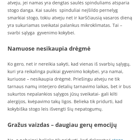
atveju, jei namas yra dengtas saulės spinduliams atsparia
stogo danga. Kai saulės spinduliai neįšildo pernelyg
smarkiai stogo, tokiu atveju net ir karščiausią vasaros dieną
yra sukuriamas sveikatai palankus mikroklimatas. Tai –
svarbi sąlyga gyvenimo kokybei.
Namuose nesikaupia drėgmė
Ko gero, net ir nereikia sakyti, kad vienas iš svarbių sąlygų,
kuri yra reikalinga puikiai gyvenimo kokybei, yra namai,
kuriuose – nesikaupia drėgmė. Priešingu atveju ne tik
tarnaus namų interjero detalių tarnavimo laikas, bet ir bus
sukurtos nepalankios sąlygos jūsų sveikatai- gali kilti
alergijos, kvėpavimo takų ligos. Belieka tik pridurti, kad
kokybiška stogo leis išvengti šių nepatogumų.
Gražus vaizdas – daugiau gerų emocijų